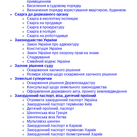
приміщенням
Виселення в судовому порядку
Визначення порядку користування квартирою, будинком
Скарга до державного органу
Скарга в екологічну інспекцію
Скарга на продавця
Скарга в прокуратуру
Скарга в поліцію
Скарга на роботодавця
Законодавство України
Закон України про адвокатуру
Конституція України
Закон України про охорону прав на знаки
Спадкування
Сімейний кодекс України
Заочне рішення суду
Оскарження заочного рішення
Розміри зборів щодо оскарження заочного рішення
Земельні суперечки
Оскарження рішення Держгеокадастру
Консультації щодо земельного законодавства
Оформлення державного акта, проекту землевідведення
Закордонний паспорт, віза, дитячий проїзний
Отримати закордонний паспорт Україна
Закордонний паспорт терміново Київ
Дитячий проїзний, паспорт
Шенгенська віза Греція
Шенгенська віза Литва
Мультивіза шенген
Закордонний паспорт в Харкові
Закордонний паспорт терміново Харків
Закордонний паспорт біометричний Харків