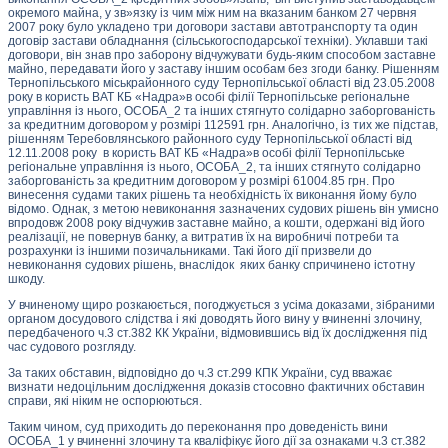
окремого майна, у зв»язку із чим між ним на вказаним банком 27 червня
2007 року було укладено три договори застави автотранспорту та один
договір застави обладнання (сільськогосподарської техніки). Уклавши такі
договори, він знав про заборону відчужувати будь-яким способом заставне
майно, передавати його у заставу іншим особам без згоди банку. Рішенням
Тернопільського міськрайонного суду Тернопільської області від 23.05.2008
року в користь ВАТ КБ «Надра»в особі філії Тернопільське регіональне
управління із нього, ОСОБА_2 та інших стягнуто солідарно заборгованість
за кредитним договором у розмірі 112591 грн. Аналогічно, із тих же підстав,
рішенням Теребовлянського районного суду Тернопільської області від
12.11.2008 року в користь ВАТ КБ «Надра»в особі філії Тернопільське
регіональне управління із нього, ОСОБА_2, та інших стягнуто солідарно
заборгованість за кредитним договором у розмірі 61004.85 грн. Про
винесення судами таких рішень та необхідність їх виконання йому було
відомо. Однак, з метою невиконання зазначених судових рішень він умисно
впродовж 2008 року відчужив заставне майно, а кошти, одержані від його
реалізації, не повернув банку, а витратив їх на виробничі потреби та
розрахунки із іншими позичальниками. Такі його дії призвели до
невиконання судових рішень, внаслідок яких банку спричинено істотну
шкоду.
У вчиненому щиро розкаюється, погоджується з усіма доказами, зібраними
органом досудового слідства і які доводять його вину у вчиненні злочину,
передбаченого ч.3 ст.382 КК України, відмовившись від їх дослідження під
час судового розгляду.
За таких обставин, відповідно до ч.3 ст.299 КПК України, суд вважає
визнати недоцільним дослідження доказів стосовно фактичних обставин
справи, які ніким не оспорюються.
Таким чином, суд приходить до переконання про доведеність вини
ОСОБА_1 у вчиненні злочину та кваліфікує його дії за ознаками ч.3 ст.382