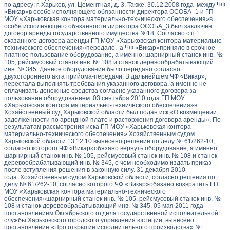
по адресу: г. Харьков, ул. Цементная, д. 3. Также, 30.12.2008 года между ЧФ
«Викар»в особе исполняющего обязанности директора ОСОБА_1 и ГП
МОУ «Харьковская контора материально-технического обеспечения»в
особе исполняющего обязанности директора ОСОБА_3 был заключен
договор аренды государственного имущества №18. Согласно с п.1
оказанного договора аренды ГП МОУ «Харьковская контора материально-
технического обеспечения»передало, а ЧФ «Викар»приняло в срочное
платное пользование оборудование, а именно: шарнирный станок инв. №
105, рейсмусовый станок инв. № 108 и станок деревообрабатывающий
инв. № 345. Данное оборудование было передано согласно
двухстороннего акта прийома-передачи. В дальнейшем ЧФ «Викар»,
перестала выполнять требования указанного договора, а именно не
оплачивать денежные средства согласно указанного договора за
пользование оборудованием. 03 сентября 2010 года ГП МОУ
«Харьковская контора материально-технического обеспечения»в
Хозяйственный суд Харьковской области был подан иск «О возмещении
задолженности по арендной плате и расторжения договора аренды». По
результатам рассмотрения иска ГП МОУ «Харьковская контора
материально-технического обеспечения» Хозяйственным судом
Харьковской области 13.12.10 вынесено решение по делу № 61/262-10,
согласно которого ЧФ «Викар»обязано вернуть оборудование, а именно:
шарнирный станок инв. № 105, рейсмусовый станок инв. № 108 и станок
деревообрабатывающий инв. № 345, о чем необходимо издать приказ
после вступления решения в законную силу. 31 декабря 2010
года Хозяйственным судом Харьковской области, согласно решения по
делу № 61/262-10, согласно которого ЧФ «Викар»обязано возвратить ГП
МОУ «Харьковская контора материально-технического
обеспечения»шарнирный станок инв. № 105, рейсмусовый станок инв. №
108 и станок деревообрабатывающий инв. № 345. 05 мая 2011 года
постановлением Октябрьского отдела государственной исполнительной
службы Харьковского городского управления юстиции, вынесено
постановление «Про открытие исполнительного производства» №