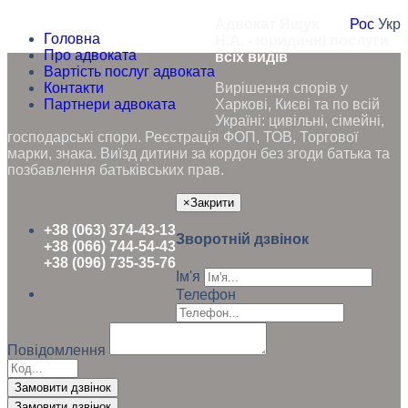
Адвокат Ящук
Рос
Укр
Головна
Н.А. - юридичні послуги
Про адвоката
всіх видів
Вартість послуг адвоката
Контакти
Вирішення спорів у
Партнери адвоката
Харкові, Києві та по всій
Україні: цивільні, сімейні,
господарські спори. Реєстрація ФОП, ТОВ, Торгової
марки, знака. Виїзд дитини за кордон без згоди батька та
позбавлення батьківських прав.
×
Закрити
+38 (063) 374-43-13
Зворотній дзвінок
+38 (066) 744-54-43
+38 (096) 735-35-76
Ім'я
Телефон
Повідомлення
Замовити дзвінок