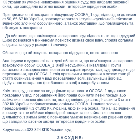
КК України як умисне невиконання рішення суду, яке набрало законної
сили, що заподіяло істотної шкоди інтересам юридичної особи.
При призначенні покарання підсудному ОСОБА_1 суд, відповідно до вимог
ст.50, 65-67 КК України, враховує характер і ступінь суспільної небезпеки
вчиненого злочину, особу винного, а також обставини, що пом'якшують та
обтяжують покарання.
До обставин, що пом'якшують покарання, суд відносить те, що підсудний
щиро розкаявся у вчиненому, повністю визнав свою вину, сприяв органам
слідства та суду у розкритті злочину.
Обставин, що обтяжують покарання підсудного, не встановлено.
Аналізуючи в сукупності наведені обставини, що пом"якшують покарання,
враховуючи особу ОСОБА_1, який несудимий, є інвалідом ІІІ групи
загального захворювання, позитивно характеризується, суд приходить до
переконання, що ОСОБА_1 слід призначити покарання в межах санкції
статті обвинувачення у виді позбавлення волі, звільнивши його від
відбування покарання (позбавлення волі) з випробуванням.
Крім того, суд вважає за недоцільне призначати ОСОБА_1 додаткове
покарання у виді позбавлення його права обіймати певні посади або
займатися певною діяльністю, яке відповідно до санкції частини 3 статті
382 КК України є обов»язковим, оскільки ОСОБА_1 вчинив злочин,
передбачений ч.3 ст.382 КК України, як фізична особа, та на час вчинення
злочину він не обіймав відповідної посади та не займався певною
діяльністю, з якими було б пов»язане умисне невиконання рішення суду,
що заподіяло істотної шкоди інтересам юридичної особи.
Керуючись ст.323,324 КПК України, суд, -
З А С У Д И В: