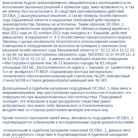
фактически будучи заблаговременно уведомленным о необходимости их
исполнения указанных решений и приказов суда, имел возможность, а так
же обязан был их исполнить. В следствии противоправных действий
ОСОБА_1 вышеуказанные решения, а так же приказы Хозяйственного
суда Харьковской области в нарушении требований действующего
законодательства Украины не исполнены. Таким образом, ОСОБА_1,
будучи должностным лицом директором ЧФ «Викар»в период времени с
мая 2011 года по 02 ноября 2011 года находясь в г. Харькове, действуя
умышленно в нарушении ст. 4-5 Хозяйственно процессуального кодекса
Украины с целью незаконного безоплатного использования нежилого
помещения и оборудования не исполнил вступившие в законную силу
решения хозяйственного суда Харьковской области от 01.12.10 и 13.12.10,
а так же не выполнил приказы указанного суда №53/282-10 от 04.04.11г. и
№ 61/262-10 от 31.12.10., а именно не освободил нежилое помещение
«Мастерская»строение инв. № 31 военного городка № 92 общей
площадью 203 м2., расположенного по адресу: г. Харьков, ул. Цементная д.
3 и не возвратил ГП МОУ «Харьковская контора материально-
технического обеспечения»шарнирный станок инв. №105, рейсмусовый
станок №108 и станок деревообрабатывающий инв. № 345.
Допрошенный в судебном заседании подсудимый ОСОБА_1 свою вину в
инкриминируемом ему преступлении признал полностью и пояснил, что
совершил его при вышеизложенных обстоятельствах. Подсудимый
сообщил, что показания в ходе досудебного следствия давал
добровольно, без какого-либо физического и психологического
воздействия со стороны работников милиции или иных лиц.
Кроме полного признания своей вины, виновность подсудимого ОСОБА_1
подтверждается собранными и исследованными судом доказательствами:
-оглашенными в судебном заседании показания ОСОБА_1, данные им в
ходе досудебного следствия и подтвержденные в судебном заседании