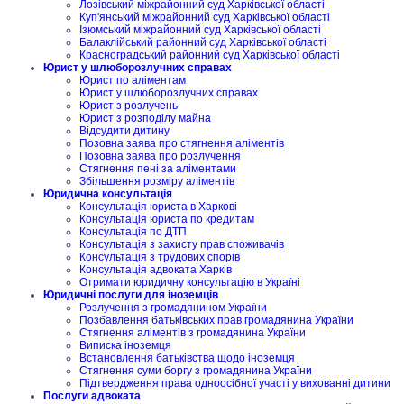
Лозівський міжрайонний суд Харківської області
Куп'янський міжрайонний суд Харківської області
Ізюмський міжрайонний суд Харківської області
Балаклійський районний суд Харківської області
Красноградський районний суд Харківської області
Юрист у шлюборозлучних справах
Юрист по аліментам
Юрист у шлюборозлучних справах
Юрист з розлучень
Юрист з розподілу майна
Відсудити дитину
Позовна заява про стягнення аліментів
Позовна заява про розлучення
Стягнення пені за аліментами
Збільшення розміру аліментів
Юридична консультація
Консультація юриста в Харкові
Консультація юриста по кредитам
Консультація по ДТП
Консультація з захисту прав споживачів
Консультація з трудових спорів
Консультація адвоката Харків
Отримати юридичну консультацію в Україні
Юридичні послуги для іноземців
Розлучення з громадянином України
Позбавлення батьківських прав громадянина України
Стягнення аліментів з громадянина України
Виписка іноземця
Встановлення батьківства щодо іноземця
Стягнення суми боргу з громадянина України
Підтвердження права одноосібної участі у вихованні дитини
Послуги адвоката