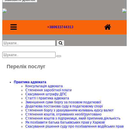
+380633744313
Перелік послуг
Практика адвоката
Консультація адвоката
Стягнення заробітної плати
Скасування штрафу ДПС
Статті і практика адвоката
Зменшення суми боргу за позовом податкової
Додаткова постанова суду в податковому спорі
Стягнення боргу з урахуванням коливань курсу валют
Стягнення коштів, отриманих необґрунтовано
Стягнення коштів з підприємця, який припинив діяльність
Як позбавити батька батьківських прав у Харкові
Скасування рішення суду про позбавлення водійських прав