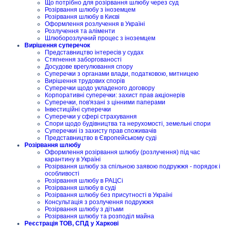
Що потрібно для розірвання шлюбу через суд
Розірвання шлюбу з іноземцем
Розірвання шлюбу в Києві
Оформлення розлучення в Україні
Розлучення та аліменти
Шлюборозлучний процес з іноземцем
Вирішення суперечок
Представництво інтересів у судах
Стягнення заборгованості
Досудове врегулювання спору
Суперечки з органами влади, податковою, митницею
Вирішення трудових спорів
Суперечки щодо укладеного договору
Корпоративні суперечки: захист прав акціонерів
Суперечки, пов'язані з цінними паперами
Інвестиційні суперечки
Суперечки у сфері страхування
Спори щодо будівництва та нерухомості, земельні спори
Суперечкиі із захисту прав споживачів
Представництво в Європейському суді
Розірвання шлюбу
Оформлення розірвання шлюбу (розлучення) під час
карантину в Україні
Розірвання шлюбу за спільною заявою подружжя - порядок і
особливості
Розірвання шлюбу в РАЦСі
Розірвання шлюбу в суді
Розірвання шлюбу без присутності в Україні
Консультація з розлучення подружжя
Розірвання шлюбу з дітьми
Розірвання шлюбу та розподіл майна
Реєстрація ТОВ, СПД у Харкові