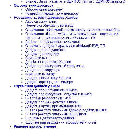
Бланки, Запит на витяг з ЄДРПОУ, (витяг з ЄДРПОУ, виписку)
Оформлення договору
Оформлення договору
Розірвання кредитного договору
Несудимість, витяг, довідки в Харкові
Адвокатський запит
Перевірка обмежень на виїзд
Отримання інформації про квартиру, будинок, автомобіль
Отримання рішень, ухвал та судових наказів, виконавчих
листів та інших процесуальних документів
Довідка про відсутність судимості
Отримати довідки з архіву для ліквідації ТОВ, ПП
Довідка про несудимість
Довідки для тендеру
Замовити витяг
Дозвіл на торгівлю в Харкові
Довідка про відсутність банкрутства
Довідка про корупцію
Замовити виписку
Довідка з податків у Харкові
Довідка корупції для тендеру
Отримання довідок у Києві
Довідка про несудимість у Києві
Довідка про відсутність судимості в Києві
Витяг з держреєстру в Києві
Довідка про банкрутство в Києві
Довідка з архіву при ліквідації ТОВ
Витяг з реєстру платників єдиного податку в Києві
Витяг з реєстру платників ПДВ у Києві
Виписка з держреєстру в Києві
Щорічне підтвердження відомостей у Києві
Рішення про розлучення