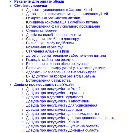
Реквізити для оплати зборів
Сімейні суперечки
Адвокат з усиновлення в Харкові, Києві
Договір про визначення місця проживання дітей
Оскарження батьківства дитини
Юридична консультація з сімейних питань
Встановлення факту спільного проживання
Сімейні суперечки
Дозвіл на шлюб з неповнолітнім
Складання шлюбного договору
Визнання шлюбу недійсним
Розлучення через суд
Стягнення аліментів Київ
Договір про матеріальне забезпечення дитини
Розподіл майна при розлученні
Виселення чоловіка після розлучення
Визначення порядку участі у вихованні дитини
Адвокат - Позбавлення батьківських прав
Виїзд дитини за кордон без згоди батька
Встановлення батьківства
Довідка про несудимість в Україні
Довідка про несудимість в Україні
Довідка про несудимість терміново
Довідка про відсутність судимості
Довідка про несудимість з апостилем
Довідка про несудимість для усиновлення
Довідка про несудимість для візи
Довідка про несудимість для громадянства
Довідка про несудимість для закордонного паспорта
Довідка про несудимість Харків
Довідка про несудимість Луганська область
Довідка про несудимість Донецька область