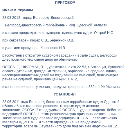
ПРИГОВОР
Именем Украины
28.03.2012 город Белгород- Днестровский
Белгород-Днестровский горрайонный суд Одесской области
в составе председательствующего -единолично судьи Острой Н.С.
при секретаре -Гинцер С.В., Бережной О.В.
с участием прокурора -Кононенко Н.В.
рассмотрев в открытом судебном заседании в зале суда г. Белгород-
Днестровского уголовное дело по обвинению:
ОСОБА_1, ІНФОРМАЦІЯ_1, уроженки Шахта 22-53, г. Антрацит, Луганской
области, украинки, гражданки Украины, образование среднее, вдова,
несовершеннолетних детей на иждивении не имеющей, пенсионерка,
ранее не судимой, проживающей АДРЕСА_2,
в совершении преступления, предусмотренного ст. 382 ч.1 УК Украины,
УСТАНОВИЛ:
23.06.2011 года Белгород-Днестровским горрайонным судом Одесской
области было вынесено решение, которым судом исковое
заявление ОСОБА_2 к подсудимой ОСОБА_1 удовлетворено. Действия
подсудимой ОСОБА_1 этим решением суда признаны незаконными.
Также решением суда обязано подсудимую ОСОБА_1 заложить окно
квартиры АДРЕСА_1 и снести ограждение на придомовой
территории возле вышеуказанного дома под окнами квартиры № 12.