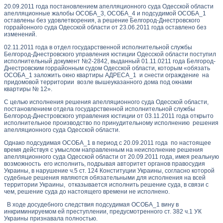
20.09.2011 года постановлением апелляционного суда Одесской области
апелляционные жалобы ОСОБА_3, ОСОБА_4 и подсудимой ОСОБА_1
оставлены без удовлетворения, а решение Белгород-Днестровского
горрайонного суда Одесской области от 23.06.2011 года оставлено без
изменений.
02.11.2011 года в отдел государственной исполнительной службы
Белгород-Днестровского управления юстиции Одесской области поступил
исполнительный документ №2-2842, выданный 01.11.0211 года Белгород-
Днестровским горрайонным судом Одесской области, которым «обязать
ОСОБА_1 заложить окно квартиры АДРЕСА_1 и снести ограждение на
придомовой территории возле вышеуказанного дома под окнами
квартиры № 12».
С целью исполнения решения апелляционного суда Одесской области,
постановлением отдела государственной исполнительной службы
Белгород-Днестровского управления юстиции от 03.11.2011 года открыто
исполнительное производство по принудительному исполнению решения
апелляционного суда Одесской области.
Однако подсудимая ОСОБА_1 в период с 20.09.2011 года по настоящее
время действуя с умыслом направленным на неисполнение решения
апелляционного суда Одесской области от 20.09.2011 года, имея реальную
возможность его исполнить, подрывая авторитет органов правосудия
Украины, в нарушение ч.5 ст. 124 Конституции Украины, согласно которой
судебные решения являются обязательными для исполнения на всей
территории Украины, отказывается исполнить решение суда, в связи с
чем, решение суда до настоящего времени не исполнено.
В ходе досудебного следствия подсудимая ОСОБА_1 вину в
инкриминируемом ей преступлении, предусмотренного ст. 382 ч.1 УК
Украины признавала полностью.