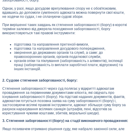
заборгованості, боргу.
Однак, у разі, якщо досудове врегулювання спору не є обов'язковим,
вдавшись до допомоги сумлінного адвоката можна повернути свої кошти,
не ходячи по судах, і не сплачуючи судові збори.
При вирішенні таких завдань як стягнення заборгованості (боргу) в короткі
терміни залежно від джерела походження заборгованості, боргу
використовуються такі правові інструменти:
підготовка та направлення претензії-вимоги,
підготовка та направлення досудового попередження,
звернення до державних органів та служб, а саме: до
правоохоронних органів, органів податкової служби,
органів опіки та піклування (заборгованість з аліментів), інспекції
праці (заборгованість із виплати заробітної плати, відпускних) та
інших інстанцій.
2. Судове стягнення заборгованості, боргу:
Стягнення заборгованості через суд полягає у відкритті адвокатам
провадження за первинними документами клієнта, які свідчать про
існування заборгованості (боргу). На підставі наданих документів, фактів,
адвокатом готується позовна заява на суму заборгованості (боргу) і,
застосовуючи всілякі правові інструменти, адвокат збільшує суму боргу за
рахунок нарахування всіляких санкція (штрафів, пені, відсотків за
користування чужими коштами, збитків, моральної шкоди).
3. Стягнення заборгованості (боргу) на стадії виконавчого провадження:
Якщо позивачем отримано рішення суду, яке набрало законної сили, але