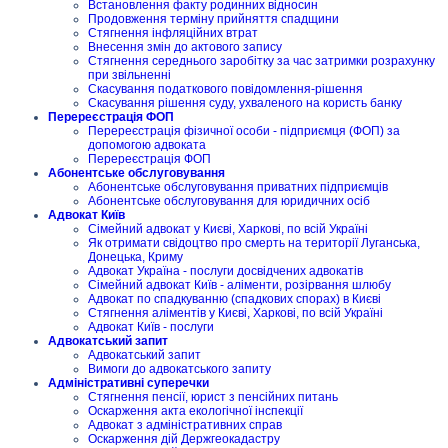
Встановлення факту родинних відносин
Продовження терміну прийняття спадщини
Стягнення інфляційних втрат
Внесення змін до актового запису
Стягнення середнього заробітку за час затримки розрахунку
при звільненні
Скасування податкового повідомлення-рішення
Скасування рішення суду, ухваленого на користь банку
Перереєстрація ФОП
Перереєстрація фізичної особи - підприємця (ФОП) за
допомогою адвоката
Перереєстрація ФОП
Абонентське обслуговування
Абонентське обслуговування приватних підприємців
Абонентське обслуговування для юридичних осіб
Адвокат Київ
Сімейний адвокат у Києві, Харкові, по всій Україні
Як отримати свідоцтво про смерть на території Луганська,
Донецька, Криму
Адвокат Україна - послуги досвідчених адвокатів
Сімейний адвокат Київ - аліменти, розірвання шлюбу
Адвокат по спадкуванню (спадкових спорах) в Києві
Стягнення аліментів у Києві, Харкові, по всій Україні
Адвокат Київ - послуги
Адвокатський запит
Адвокатський запит
Вимоги до адвокатського запиту
Адміністративні суперечки
Стягнення пенсії, юрист з пенсійних питань
Оскарження акта екологічної інспекції
Адвокат з адміністративних справ
Оскарження дій Держгеокадастру