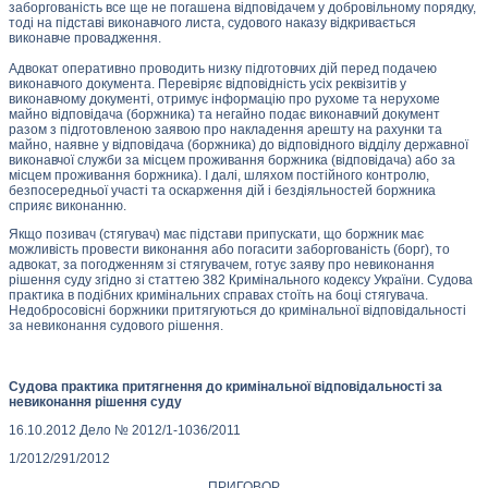
заборгованість все ще не погашена відповідачем у добровільному порядку,
тоді на підставі виконавчого листа, судового наказу відкривається
виконавче провадження.
Адвокат оперативно проводить низку підготовчих дій перед подачею
виконавчого документа. Перевіряє відповідність усіх реквізитів у
виконавчому документі, отримує інформацію про рухоме та нерухоме
майно відповідача (боржника) та негайно подає виконавчий документ
разом з підготовленою заявою про накладення арешту на рахунки та
майно, наявне у відповідача (боржника) до відповідного відділу державної
виконавчої служби за місцем проживання боржника (відповідача) або за
місцем проживання боржника). І далі, шляхом постійного контролю,
безпосередньої участі та оскарження дій і бездіяльностей боржника
сприяє виконанню.
Якщо позивач (стягувач) має підстави припускати, що боржник має
можливість провести виконання або погасити заборгованість (борг), то
адвокат, за погодженням зі стягувачем, готує заяву про невиконання
рішення суду згідно зі статтею 382 Кримінального кодексу України. Судова
практика в подібних кримінальних справах стоїть на боці стягувача.
Недобросовісні боржники притягуються до кримінальної відповідальності
за невиконання судового рішення.
Судова практика притягнення до кримінальної відповідальності за
невиконання рішення суду
16.10.2012 Дело № 2012/1-1036/2011
1/2012/291/2012
ПРИГОВОР