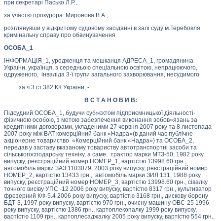
при секретарі Пасько Л.Р.,
за участю прокурора Миронова В.А.,
розглянувши у відкритому судовому засіданні в залі суду м.Теребовля
кримінальну справу про обвинувачення
ОСОБА_1
ІНФОРМАЦІЯ_1, уродженця та мешканця АДРЕСА_1, громадянина
України, українця, з середньою спеціальною освітою, непрацюючого,
одруженого, інваліда 3-ї групи загального захворювання, несудимого
за ч.3 ст.382 КК України, -
В С Т А Н О В И В:
Підсудний ОСОБА_1, будучи суб»єктом підприємницької діяльності-
фізичною особою, з метою забезпечення виконання зобов»язань за
кредитними договорами, укладеними 27 червня 2007 року та 8 листопада
2007 року між ВАТ комерційний банк «Надра»(в даний час публічне
акціонерне товариство «Комерційний банк «Надра») та ОСОБА_2,
передав у заставу вказаному товариству автотранспортні засоби та
сільськогосподарську техніку, а саме: трактор марки МТЗ-50, 1982 року
випуску, реєстраційний номер НОМЕР_1, вартістю 13998.60 грн.,
автомобіль марки ЗАЗ 1103079, 2003 року випуску, реєстраційний номер
НОМЕР_2, вартістю 13433 грн., автомобіль марки ЗИЛ 131, 1988 року
випуску, реєстраційний номер НОМЕР_3, вартістю 13998.60 грн., сівалку
точного висіву УПС -12 2006 року випуску, вартістю 8317 грн., культиватор
фрезерний КФ-5.4 2006 року випуску, вартістю 3168 грн., дискову борону
БДТ-3, 1997 року випуску, вартістю 970 грн., очисну машину ОВС-25 1996
року випуску, вартістю 1386 грн., картоплекопалку 1999 року випуску,
вартістю 1109 грн., картоплесаджалку 2005 року випуску, вартістю 554 грн.,