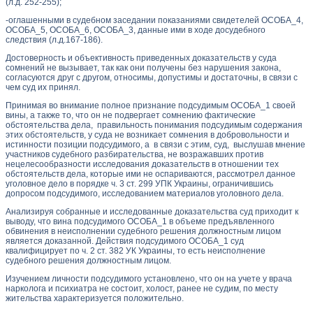
(л.д. 252-255);
-оглашенными в судебном заседании показаниями свидетелей ОСОБА_4,
ОСОБА_5, ОСОБА_6, ОСОБА_3, данные ими в ходе досудебного
следствия (л.д.167-186).
Достоверность и объективность приведенных доказательств у суда
сомнений не вызывает, так как они получены без нарушения закона,
согласуются друг с другом, относимы, допустимы и достаточны, в связи с
чем суд их принял.
Принимая во внимание полное признание подсудимым ОСОБА_1 своей
вины, а также то, что он не подвергает сомнению фактические
обстоятельства дела, правильность понимания подсудимым содержания
этих обстоятельств, у суда не возникает сомнения в добровольности и
истинности позиции подсудимого, а в связи с этим, суд, выслушав мнение
участников судебного разбирательства, не возражавших против
нецелесообразности исследования доказательств в отношении тех
обстоятельств дела, которые ими не оспариваются, рассмотрел данное
уголовное дело в порядке ч. 3 ст. 299 УПК Украины, ограничившись
допросом подсудимого, исследованием материалов уголовного дела.
Анализируя собранные и исследованные доказательства суд приходит к
выводу, что вина подсудимого ОСОБА_1 в объеме предъявленного
обвинения в неисполнении судебного решения должностным лицом
является доказанной. Действия подсудимого ОСОБА_1 суд
квалифицирует по ч. 2 ст. 382 УК Украины, то есть неисполнение
судебного решения должностным лицом.
Изучением личности подсудимого установлено, что он на учете у врача
нарколога и психиатра не состоит, холост, ранее не судим, по месту
жительства характеризуется положительно.