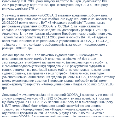
культиватор КПС 2005 року випуску, вартістю 970 грн., культиватор КПС
2005 року випуску, вартістю 970 грн., сівалку зернову СЗ -3.6, 1998 року
випуску, вартістю 970 грн.
У зв»язку із невиконанням ОСОБА_2 вказаних кредитних зобов»язань,
рішенням Тернопільського міськрайонного суду Тернопільської області від
23.05.2008 року в користь ВАТ КБ «Надра»в особі філії Тернопільське
регіональне управління із ОСОБА_2, ОСОБА_1 та інших стягнуто
солідарно заборгованість за кредитним договором у розмірі 112591 грн.
Аналогічно, із тих же підстав, рішенням Теребовлянського районного суду
Тернопільської області від 12.11.2008 року в користь ВАТ КБ «Надра»в
особі філії Тернопільське регіональне управління із ОСОБА_2, ОСОБА_1
та інших стягнуто солідарно заборгованість за кредитним договором у
розмірі 61004.85 грн.
Знаючи про винесення зазначених судових рішень і необхідність їх
виконання, не маючи наміру їх виконувати, підсудний без згоди
заставодержателя(банку) заставне майно (автотранспортні засоби та
сільськогосподарську техніку) впродовж
2008 року умисно відчужив, а
кошти, отримані від реалізації такого майна, не спрямував на виконання
судових рішень, а витратив на інші потреби. Таким чином, внаслідок
умисного невиконання вказаних судових рішень ОСОБА_1 заподіяв істотну
шкоду охоронюваним законом інтересам юридичної особи публічному
акціонерному товариству «Комерційний банк «Надра»у розмірі 173595.85
грн.
Допитаний у судовому засіданні підсудний ОСОБА_1 свою вину у вчиненні
злочину, передбаченого ч.3 ст.382 КК України, визнав повністю і показав,
що його дружина ОСОБА_2 27 червня 2007 року та 8 листопада 2007 року
із ВАТ комерційний банк «Надра»(в даний час публічне акціонерне
товариство «Комерційний банк «Надра») уклала кредитні договори,
одержавши кредитні кошти на загальну суму 173595.85 грн. З метою
виконання ОСОБА_2 кредитних зобов»язань, він виступив заставодавцем