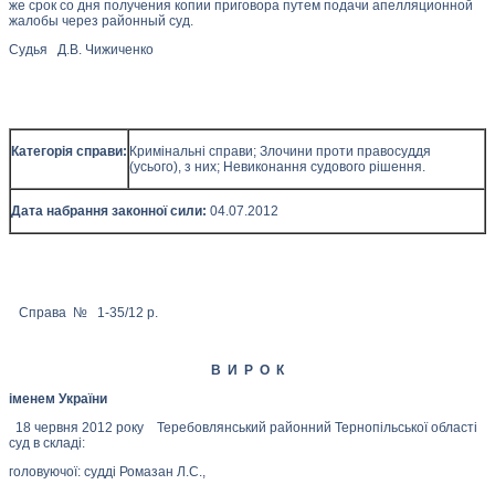
же срок со дня получения копии приговора путем подачи апелляционной
жалобы через районный суд.
Судья Д.В. Чижиченко
Категорія справи:
Кримінальні справи; Злочини проти правосуддя
(усього), з них; Невиконання судового рішення.
Дата набрання законної сили:
04.07.2012
Справа № 1-35/12 р.
В И Р О К
іменем України
18 червня 2012 року Теребовлянський районний Тернопільської області
суд в складі:
головуючої: судді Ромазан Л.С.,