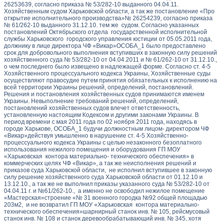
26253639, согласно приказа № 53/282-10 выданного 04.04.11.
Хозяйственным судом Харьковской области, а так же постановление «Про
открытие исполнительного производства»№ 26254239, согласно приказа
№ 61/262-10 выданного 31.12.10. тем же судом. Согласно указанных
постановлений Октябрьского отдела государственной исполнительной
службы Харьковского городского управления юстиции от 05.05.2011 года,
должнику в лице директора ЧФ «Викар»ОСОБА_1 было предоставлено
срок для добровольного выполнения вступивших в законную силу решений
хозяйственного суда № 53/282-10 от 04.04.2011 и № 61/262-10 от 31.12.10.,
о чем последнего было извещено в надлежащей форме. Согласно ст. 4-5
Хозяйственного процессуального кодекса Украины, Хозяйственные суды
осуществляют правосудие путем принятия обязательных к исполнению на
всей территории Украины решений, определений, постановлений.
Решения и постановления хозяйственных судов принимаются именем
Украины. Невыполнение требований решений, определений,
постановлений хозяйственных судов влечет ответственность,
установленную настоящим Кодексом и другими законами Украины. В
период времени с мая 2011 года по 02 ноября 2011 года, находясь в
городе Харькове, ОСОБА_1 будучи должностным лицом- директором ЧФ
«Викар»действуя умышленно в нарушение ст. 4-5 Хозяйственно-
процессуального кодекса Украины с целью незаконного безоплатного
использования нежилого помещения и оборудования ГП МОУ
«Харьковская контора материально- технического обеспечения» в
коммерческих целях ЧФ «Викар», а так же неисполнения решений и
приказов суда Харьковской области, не исполнил вступившее в законную
силу решение хозяйственного суда Харьковской области от 01.12.10 и
13.12.10., а так же не выполнил приказы указанного суда № 53/282-10 от
04.04.11 г. и №61/262-10., а именно не освободил нежилое помещение
«Мастерская»строение «№ 31 военного городка №92 общей площадью
203м2, и не возвратил ГП МОУ «Харьковская контора материально-
технического обеспечения»шарнирный станок инв. № 105, рейсмусовый
станок инв. № 108 и станок деревообрабатывающий инв. № 345, хотя