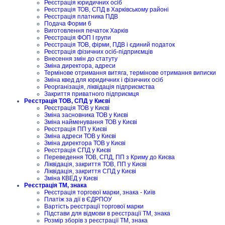
Реєстрація юридичних осіб
Реєстрація ТОВ, СПД в Харківському районі
Реєстрація платника ПДВ
Подача Форми 6
Виготовлення печаток Харків
Реєстрація ФОП I групи
Реєстрація ТОВ, фірми, ПДВ і єдиний податок
Реєстрація фізичних осіб-підприємців
Внесення змін до статуту
Зміна директора, адреси
Термінове отримання витяга, термінове отримання виписки
Зміна квед для юридичних і фізичних осіб
Реорганізація, ліквідація підприємства
Закриття приватного підприємця
Реєстрація ТОВ, СПД у Києві
Реєстрація ТОВ у Києві
Зміна засновника ТОВ у Києві
Зміна найменування ТОВ у Києві
Реєстрація ПП у Києві
Зміна адреси ТОВ у Києві
Зміна директора ТОВ у Києві
Реєстрація СПД у Києві
Переведення ТОВ, СПД, ПП з Криму до Києва
Ліквідація, закриття ТОВ, ПП у Києві
Ліквідація, закриття СПД у Києві
Зміна КВЕД у Києві
Реєстрація ТМ, знака
Реєстрація торгової марки, знака - Київ
Платіж за дії в ЄДРПОУ
Вартість реєстрації торгової марки
Підстави для відмови в реєстрації ТМ, знака
Розмір зборів з реєстрації ТМ, знака