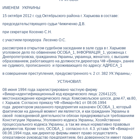
ИМЕНЕМ УКРАИНЫ
15 октября 2012 г. суд Октябрьского района г. Харькова в составе:
председательствующего судьи Чижиченко Д.В.
при секретаре Косенко С.Н.
с участием прокурора Лесенко О.С.
рассмотрев в открытом судебном заседании в зале суда в г. Харькове
уголовное дело по обвинению ОСОБА_1, ІНФОРМАЦІЯ_1, уроженца г.
Днепропетровска, гражданина Украины, украинца, женатого, с высшим
образованием, работающего на должности директора ЧФ «Викар», ранее
не судимого, прописанного и проживающего по адресу: АДРЕСА_1
в совершении преступления, предусмотренного ч. 2 ст. 382 УК Украины,-
УСТАНОВИЛ:
08 июня 1994 года зарегистрировано частную фирму
«Викар»идентификационный код юридического лица: 22641225;
местонахождение юридического лица: Комсомольское шоссе, дом.47, кв.80,
г. Харьков. Согласно приказу ЧФ «Викар»№1 от 08.06.1994
года директором указанного предприятия назначен ОСОБА_1, который
фактически на данный момент им является, и как гражданин Украины в
своей повседневной деятельности обязан придерживаться требованиям
Конституции Украины, Уголовного кодекса Украины, Хозяйственно
процессуального кодекса Украины, а так же иных нормативно правовых
документов. Кроме того, ОСОБА_1 согласно п.п. 4.3. устава ЧФ «Викар»от
08.06.1994 года, как директор фирмы имеет право осуществлять
оперативное руководство предприятием, без доверенности имеет право