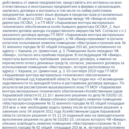
действовать от имени предприятия, представлять его интересы на всех
отечественных и иностранных предприятиях в фирмах и организациях,
заключать договора и контракты в том числе по найму работников
предприятия, выполняет иные функции в пределах прав установленных
уставом. 25 августа 2001 года в г. Харькове между ЧФ «Викар»в особе
директора ОСОБА_1 и ГП МОУ «Харьковская контора материально-
технического обеспечения»в особе бывшего директора ОСОБА_2, был
заключен договор аренды государственного имущества №6. Согласно с п.1
указанного договора аренды ГП МОУ «Харьковская контора материально
технического обеспечения»передает, а ЧФ «Викар»принимает в срочное
оплатное пользование нежилое помещение «Мастрская»строение инв. №
31 военного городка № 92 общей площадью 203 м2, расположенного по
адресу: г. Харьков, ул. Цементная, д. 3. Помещение было передано ЧФ
«Викар», согласно акта прийома-передачи. В последующем ЧФ «Викар»,
перестала выполнять требования указанного договора, а именно не
перечисляло оплату денежных средств, согласно, указанного договора за
использование помещения «Мастерская», которая расположена по
адресу: г. Харьков, ул. Цементная, д. 3. 03 сентября 2010 года ГП МОУ
«Харьковская контора материально-технического обеспечения»в
Хозяйственный суд Харьковской области, был подан иск- «О возмещении
задолженности по арендной платы и расторжения договора аренды». По
результатам рассмотрения вышеуказанного иска ГП МОУ «Харьковская
контора материально-технического обеспечения»Хозяйственным судом
Харьковской области 01.12.10 г. вынесено решение по делу № 53/282-10,
согласно которого ЧФ «Викар»обязано освободить нежилое помещение
«Мастерскую»сооружение № 31 военного городка № 92 общей площадью
203 кв.м. о чем необходимо издать приказ после вступления решения в
законную силу. 04 апреля 2011 года Хозяйственным судом Харьковской
области согласно решения от 01.12.10 изданный указ на принудительное
выполнение решения по делу № 53/282-10, согласно которого ЧФ «Викар»,
обязано освободить нежилое помещение «Мастерскую»строение № 31
военного городка № 92 общей площадью 203 кв. м., которое расположено