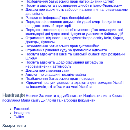
Позбавлення батьківських прав матері дитини (дітей)
Послуги адвоката з розірвання шлюбу в Івано-Франківську
Довідка про відсутність заборон на заняття підприємницькою
діяльністю
Розкриття інформації про бенефіціарів
Порядок оформлення документів у разі смерті родичів на
непідконтрольній території
Порядок стягнення грошової компенсації за невикористані
календарні дні додаткової відпустки учасникам бойових дій
Отримання, відновлення документів про освіту Київ, Харків,
Донецьк, Луганськ
Позбавлення батьківських прав дистанційно
Отримання рішення суду за допомогою адвоката
Послуги адвокатів в Києві та Київській області при розірванні
шлюбу
Послуга адвоката щодо скасування штрафу за
нерозмитнений автомобіль
Довідка про сімейний стан
Адвокат по спадщині, розділу майна
Позбавлення батьківських прав іноземця
Юридичні послуги, допомога адвоката для громадян Україні
та іноземців, які виїхали за межі України
Навігація
Новини
Залишити відгук/Запитати
Надіслати листа
Корисні
посилання
Мапа сайту
Дипломи та нагороди
Документи
Facebook
Instagram
Twitter
Хмара тегів