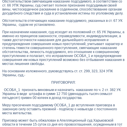
Обстоятельством смягчающим наказание подсудимого, в соответствии со
ст. 66 УПК Украины, суд считает полное признание подсудимым своей
вины, чистосердечное раскаяние в содеянном, способствование органам
досудебного следствия и суда в установлении истины по уголовному делу.
Обстоятельств отягчающих наказание подсудимого, указанных в ст. 67 УК
Украины, судом не установлено.
При назначении наказания, суд исходит из положений ст. 65 УК Украины, а
именно из принципов законности, справедливости, индивидуализации, а
также достаточности наказания для дальнейшего исправления и
предупреждения совершения новых преступлений, учитывает характер и
степень тяжести совершенного преступления, смягчающие наказание
обстоятельства, личность подсудимого, его отношение к совершенному
преступлению и полагает, что исправление ОСОБА_1 и предупреждение
совершения им новых преступлений возможно без отбывания наказания в
местах лишения свободы.
На основании изложенного, руководствуясь ст. ст. 299, 323, 324 УПК
Украины, суд,-
ПРИГОВОРИЛ:
ОСОБА_1 признать виновным и назначить наказание по ч. 2 ст. 382 УК
Украины в виде штрафа в сумме 12 750 (двенадцать тысяч семьсот
пятьдесят) гривен 00 копеек в доход государства.
Меру пресечения подсудимому ОСОБА_1 до вступления приговора в
законную силу оставить прежней - подписку о невыезде с постоянного
места жительства.
Приговор может быть обжалован в Апелляционный суд Харьковской
области в течении 15 суток со дня его провозглашения, осужденным в тот