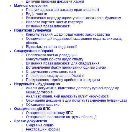
Дитячий проїзний документ Харків
Майнові суперечки
Послуги адвоката із захисту прав власності
Виділ частки
Визначення порядку користування квартирою, будинком
Виплата вартості частки квартири
Визнання права власності
Податкові суперечки
Консультування щодо податкового законодавства
Оскарження дій податкової, скасування податкових актів,
рішень
Відповідь на запит податкової
Спадкування в Україні
Обов'язкова частка у спадщині
Консультація юриста щодо спадку
Визнання права власності для спадкування
Встановлення факту проживання однією сім'єю
Спадкування земельного паю
Спільне про спадкування в Україні
Продовження терміну прийняття спадщини
Нерухомість, будівництво
Аналіз документів, підготовка договору купівлі-продажу,
інших договорів
Аналіз компанії, якій належить об'єкт нерухомості
Отримання документів для початку і закінчення будівництва
Об'єднання квартир
Оскарження дій ДПС
Оскарження протоколу ДПС
Оскарження постанови патрульної поліції
Зразки документів
Скарга на суддю
Реєстраційні форми