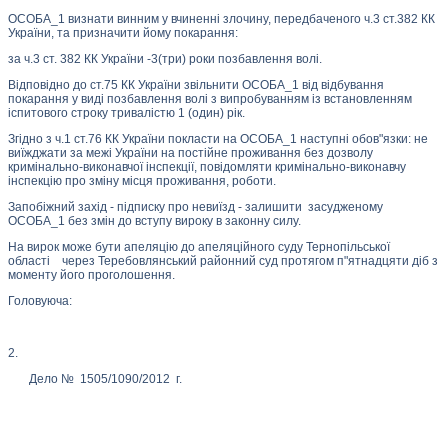
ОСОБА_1 визнати винним у вчиненні злочину, передбаченого ч.3 ст.382 КК
України, та призначити йому покарання:
за ч.3 ст. 382 КК України -3(три) роки позбавлення волі.
Відповідно до ст.75 КК України звільнити ОСОБА_1 від відбування
покарання у виді позбавлення волі з випробуванням із встановленням
іспитового строку тривалістю 1 (один) рік.
Згідно з ч.1 ст.76 КК України покласти на ОСОБА_1 наступні обов"язки: не
виїжджати за межі України на постійне проживання без дозволу
кримінально-виконавчої інспекції, повідомляти кримінально-виконавчу
інспекцію про зміну місця проживання, роботи.
Запобіжний захід - підписку про невиїзд - залишити засудженому
ОСОБА_1 без змін до вступу вироку в законну силу.
На вирок може бути апеляцію до апеляційного суду Тернопільської
області через Теребовлянський районний суд протягом п"ятнадцяти діб з
моменту його проголошення.
Головуюча:
2.
Дело № 1505/1090/2012 г.