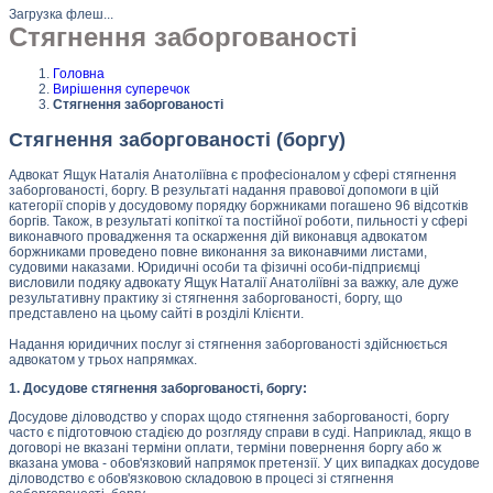
Загрузка флеш...
Стягнення заборгованості
Головна
Вирішення суперечок
Стягнення заборгованості
Стягнення заборгованості (боргу)
Адвокат Ящук Наталія Анатоліївна є професіоналом у сфері стягнення
заборгованості, боргу. В результаті надання правової допомоги в цій
категорії спорів у досудовому порядку боржниками погашено 96 відсотків
боргів. Також, в результаті копіткої та постійної роботи, пильності у сфері
виконавчого провадження та оскарження дій виконавця адвокатом
боржниками проведено повне виконання за виконавчими листами,
судовими наказами. Юридичні особи та фізичні особи-підприємці
висловили подяку адвокату Ящук Наталії Анатоліївні за важку, але дуже
результативну практику зі стягнення заборгованості, боргу, що
представлено на цьому сайті в розділі Клієнти.
Надання юридичних послуг зі стягнення заборгованості здійснюється
адвокатом у трьох напрямках.
1. Досудове стягнення заборгованості, боргу:
Досудове діловодство у спорах щодо стягнення заборгованості, боргу
часто є підготовчою стадією до розгляду справи в суді. Наприклад, якщо в
договорі не вказані терміни оплати, терміни повернення боргу або ж
вказана умова - обов'язковий напрямок претензії. У цих випадках досудове
діловодство є обов'язковою складовою в процесі зі стягнення