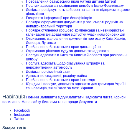
Позбавлення батьківських прав матері дитини (дітей)
Послуги адвоката з розірвання шлюбу в Івано-Франківську
Довідка про відсутність заборон на заняття підприємницькою
діяльністю
Розкриття інформації про бенефіціарів
Порядок оформлення документів у разі смерті родичів на
непідконтрольній території
Порядок стягнення грошової компенсації за невикористані
календарні дні додаткової відпустки учасникам бойових дій
Отримання, відновлення документів про освіту Київ, Харків,
Донецьк, Луганськ
Позбавлення батьківських прав дистанційно
Отримання рішення суду за допомогою адвоката
Послуги адвокатів в Києві та Київській області при розірванні
шлюбу
Послуга адвоката щодо скасування штрафу за
нерозмитнений автомобіль
Довідка про сімейний стан
Адвокат по спадщині, розділу майна
Позбавлення батьківських прав іноземця
Юридичні послуги, допомога адвоката для громадян Україні
та іноземців, які виїхали за межі України
Навігація
Новини
Залишити відгук/Запитати
Надіслати листа
Корисні
посилання
Мапа сайту
Дипломи та нагороди
Документи
Facebook
Instagram
Twitter
Хмара тегів