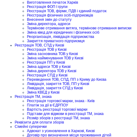
Виготовлення печаток Харків
Реєстрація ФОП I групи
Реєстрація ТОВ, фірми, ПДВ і єдиний податок
Реєстрація фізичних осіб-підприємців
Внесення змін до статуту
Зміна директора, адреси
Термінове отримання витяга, термінове отримання виписки
Зміна квед для юридичних і фізичних осіб
Реорганізація, ліквідація підприємства
Закриття приватного підприємця
Реєстрація ТОВ, СПД у Києві
Реєстрація ТОВ у Києві
Зміна засновника ТОВ у Києві
Зміна найменування ТОВ у Києві
Реєстрація ПП у Києві
Зміна адреси ТОВ у Києві
Зміна директора ТОВ у Києві
Реєстрація СПД у Києві
Переведення ТОВ, СПД, ПП з Криму до Києва
Ліквідація, закриття ТОВ, ПП у Києві
Ліквідація, закриття СПД у Києві
Зміна КВЕД у Києві
Реєстрація ТМ, знака
Реєстрація торгової марки, знака - Київ
Платіж за дії в ЄДРПОУ
Вартість реєстрації торгової марки
Підстави для відмови в реєстрації ТМ, знака
Розмір зборів з реєстрації ТМ, знака
Реквізити для оплати зборів
Сімейні суперечки
Адвокат з усиновлення в Харкові, Києві
Договір про визначення місця проживання дітей