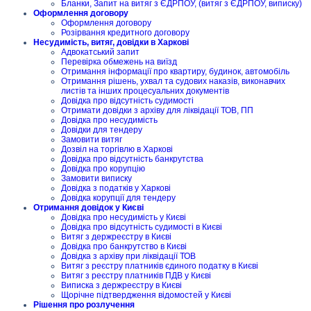
Бланки, Запит на витяг з ЄДРПОУ, (витяг з ЄДРПОУ, виписку)
Оформлення договору
Оформлення договору
Розірвання кредитного договору
Несудимість, витяг, довідки в Харкові
Адвокатський запит
Перевірка обмежень на виїзд
Отримання інформації про квартиру, будинок, автомобіль
Отримання рішень, ухвал та судових наказів, виконавчих
листів та інших процесуальних документів
Довідка про відсутність судимості
Отримати довідки з архіву для ліквідації ТОВ, ПП
Довідка про несудимість
Довідки для тендеру
Замовити витяг
Дозвіл на торгівлю в Харкові
Довідка про відсутність банкрутства
Довідка про корупцію
Замовити виписку
Довідка з податків у Харкові
Довідка корупції для тендеру
Отримання довідок у Києві
Довідка про несудимість у Києві
Довідка про відсутність судимості в Києві
Витяг з держреєстру в Києві
Довідка про банкрутство в Києві
Довідка з архіву при ліквідації ТОВ
Витяг з реєстру платників єдиного податку в Києві
Витяг з реєстру платників ПДВ у Києві
Виписка з держреєстру в Києві
Щорічне підтвердження відомостей у Києві
Рішення про розлучення