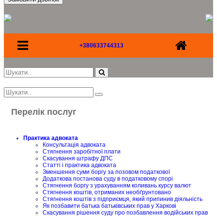
+380633744313
Перелік послуг
Практика адвоката
Консультація адвоката
Стягнення заробітної плати
Скасування штрафу ДПС
Статті і практика адвоката
Зменшення суми боргу за позовом податкової
Додаткова постанова суду в податковому спорі
Стягнення боргу з урахуванням коливань курсу валют
Стягнення коштів, отриманих необґрунтовано
Стягнення коштів з підприємця, який припинив діяльність
Як позбавити батька батьківських прав у Харкові
Скасування рішення суду про позбавлення водійських прав