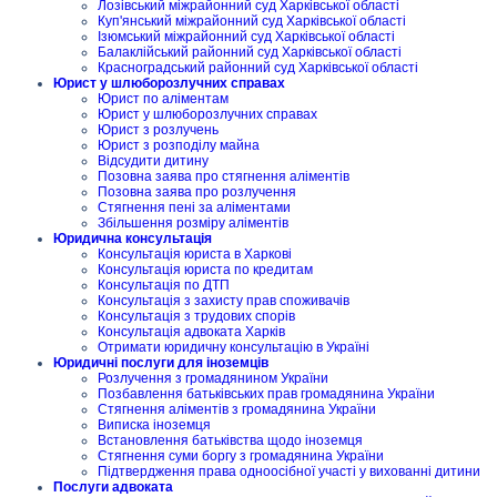
Лозівський міжрайонний суд Харківської області
Куп'янський міжрайонний суд Харківської області
Ізюмський міжрайонний суд Харківської області
Балаклійський районний суд Харківської області
Красноградський районний суд Харківської області
Юрист у шлюборозлучних справах
Юрист по аліментам
Юрист у шлюборозлучних справах
Юрист з розлучень
Юрист з розподілу майна
Відсудити дитину
Позовна заява про стягнення аліментів
Позовна заява про розлучення
Стягнення пені за аліментами
Збільшення розміру аліментів
Юридична консультація
Консультація юриста в Харкові
Консультація юриста по кредитам
Консультація по ДТП
Консультація з захисту прав споживачів
Консультація з трудових спорів
Консультація адвоката Харків
Отримати юридичну консультацію в Україні
Юридичні послуги для іноземців
Розлучення з громадянином України
Позбавлення батьківських прав громадянина України
Стягнення аліментів з громадянина України
Виписка іноземця
Встановлення батьківства щодо іноземця
Стягнення суми боргу з громадянина України
Підтвердження права одноосібної участі у вихованні дитини
Послуги адвоката