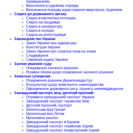
приміщенням
Виселення в судовому порядку
Визначення порядку користування квартирою, будинком
Скарга до державного органу
Скарга в екологічну інспекцію
Скарга на продавця
Скарга в прокуратуру
Скарга в поліцію
Скарга на роботодавця
Законодавство України
Закон України про адвокатуру
Конституція України
Закон України про охорону прав на знаки
Спадкування
Сімейний кодекс України
Заочне рішення суду
Оскарження заочного рішення
Розміри зборів щодо оскарження заочного рішення
Земельні суперечки
Оскарження рішення Держгеокадастру
Консультації щодо земельного законодавства
Оформлення державного акта, проекту землевідведення
Закордонний паспорт, віза, дитячий проїзний
Отримати закордонний паспорт Україна
Закордонний паспорт терміново Київ
Дитячий проїзний, паспорт
Шенгенська віза Греція
Шенгенська віза Литва
Мультивіза шенген
Закордонний паспорт в Харкові
Закордонний паспорт терміново Харків
Закордонний паспорт біометричний Харків