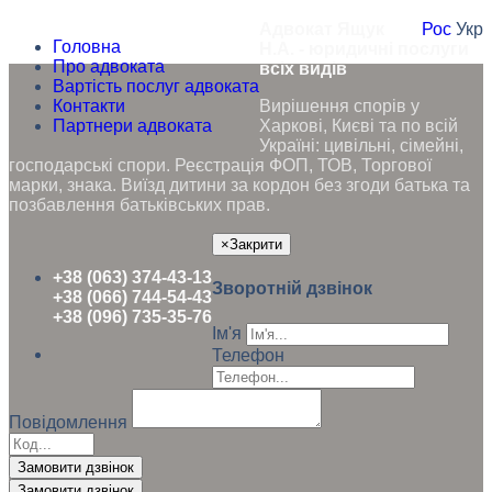
Адвокат Ящук
Рос
Укр
Головна
Н.А. - юридичні послуги
Про адвоката
всіх видів
Вартість послуг адвоката
Контакти
Вирішення спорів у
Партнери адвоката
Харкові, Києві та по всій
Україні: цивільні, сімейні,
господарські спори. Реєстрація ФОП, ТОВ, Торгової
марки, знака. Виїзд дитини за кордон без згоди батька та
позбавлення батьківських прав.
×
Закрити
+38 (063) 374-43-13
Зворотній дзвінок
+38 (066) 744-54-43
+38 (096) 735-35-76
Ім'я
Телефон
Повідомлення
Замовити дзвінок