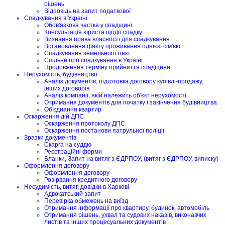
рішень
Відповідь на запит податкової
Спадкування в Україні
Обов'язкова частка у спадщині
Консультація юриста щодо спадку
Визнання права власності для спадкування
Встановлення факту проживання однією сім'єю
Спадкування земельного паю
Спільне про спадкування в Україні
Продовження терміну прийняття спадщини
Нерухомість, будівництво
Аналіз документів, підготовка договору купівлі-продажу,
інших договорів
Аналіз компанії, якій належить об'єкт нерухомості
Отримання документів для початку і закінчення будівництва
Об'єднання квартир
Оскарження дій ДПС
Оскарження протоколу ДПС
Оскарження постанови патрульної поліції
Зразки документів
Скарга на суддю
Реєстраційні форми
Бланки, Запит на витяг з ЄДРПОУ, (витяг з ЄДРПОУ, виписку)
Оформлення договору
Оформлення договору
Розірвання кредитного договору
Несудимість, витяг, довідки в Харкові
Адвокатський запит
Перевірка обмежень на виїзд
Отримання інформації про квартиру, будинок, автомобіль
Отримання рішень, ухвал та судових наказів, виконавчих
листів та інших процесуальних документів