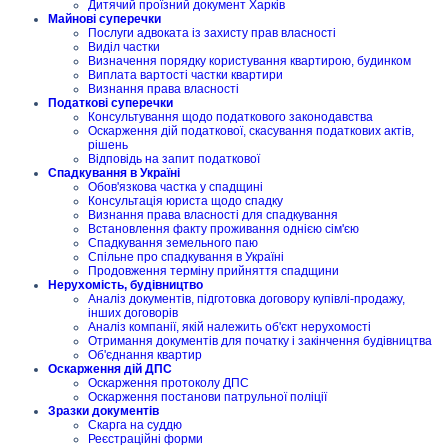
Дитячий проїзний документ Харків
Майнові суперечки
Послуги адвоката із захисту прав власності
Виділ частки
Визначення порядку користування квартирою, будинком
Виплата вартості частки квартири
Визнання права власності
Податкові суперечки
Консультування щодо податкового законодавства
Оскарження дій податкової, скасування податкових актів,
рішень
Відповідь на запит податкової
Спадкування в Україні
Обов'язкова частка у спадщині
Консультація юриста щодо спадку
Визнання права власності для спадкування
Встановлення факту проживання однією сім'єю
Спадкування земельного паю
Спільне про спадкування в Україні
Продовження терміну прийняття спадщини
Нерухомість, будівництво
Аналіз документів, підготовка договору купівлі-продажу,
інших договорів
Аналіз компанії, якій належить об'єкт нерухомості
Отримання документів для початку і закінчення будівництва
Об'єднання квартир
Оскарження дій ДПС
Оскарження протоколу ДПС
Оскарження постанови патрульної поліції
Зразки документів
Скарга на суддю
Реєстраційні форми