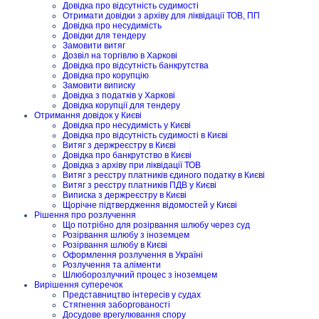
Довідка про відсутність судимості
Отримати довідки з архіву для ліквідації ТОВ, ПП
Довідка про несудимість
Довідки для тендеру
Замовити витяг
Дозвіл на торгівлю в Харкові
Довідка про відсутність банкрутства
Довідка про корупцію
Замовити виписку
Довідка з податків у Харкові
Довідка корупції для тендеру
Отримання довідок у Києві
Довідка про несудимість у Києві
Довідка про відсутність судимості в Києві
Витяг з держреєстру в Києві
Довідка про банкрутство в Києві
Довідка з архіву при ліквідації ТОВ
Витяг з реєстру платників єдиного податку в Києві
Витяг з реєстру платників ПДВ у Києві
Виписка з держреєстру в Києві
Щорічне підтвердження відомостей у Києві
Рішення про розлучення
Що потрібно для розірвання шлюбу через суд
Розірвання шлюбу з іноземцем
Розірвання шлюбу в Києві
Оформлення розлучення в Україні
Розлучення та аліменти
Шлюборозлучний процес з іноземцем
Вирішення суперечок
Представництво інтересів у судах
Стягнення заборгованості
Досудове врегулювання спору