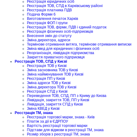
Реєстрація юридичних осіб
Реєстрація ТОВ, СПД в Харківському районі
Реєстрація платника ПДВ
Подача Форми 6
Виготовлення печаток Харків
Реєстрація ФОП I групи
Реєстрація ТОВ, фірми, ПДВ і єдиний податок
Реєстрація фізичних осіб-підприємців
Внесення змін до статуту
Зміна директора, адреси
Термінове отримання витяга, термінове отримання виписки
Зміна квед для юридичних і фізичних осіб
Реорганізація, ліквідація підприємства
Закриття приватного підприємця
Реєстрація ТОВ, СПД у Києві
Реєстрація ТОВ у Києві
Зміна засновника ТОВ у Києві
Зміна найменування ТОВ у Києві
Реєстрація ПП у Києві
Зміна адреси ТОВ у Києві
Зміна директора ТОВ у Києві
Реєстрація СПД у Києві
Переведення ТОВ, СПД, ПП з Криму до Києва
Ліквідація, закриття ТОВ, ПП у Києві
Ліквідація, закриття СПД у Києві
Зміна КВЕД у Києві
Реєстрація ТМ, знака
Реєстрація торгової марки, знака - Київ
Платіж за дії в ЄДРПОУ
Вартість реєстрації торгової марки
Підстави для відмови в реєстрації ТМ, знака
Розмір зборів з реєстрації ТМ, знака