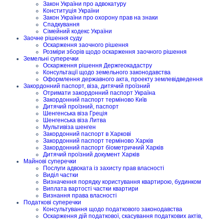
Закон України про адвокатуру
Конституція України
Закон України про охорону прав на знаки
Спадкування
Сімейний кодекс України
Заочне рішення суду
Оскарження заочного рішення
Розміри зборів щодо оскарження заочного рішення
Земельні суперечки
Оскарження рішення Держгеокадастру
Консультації щодо земельного законодавства
Оформлення державного акта, проекту землевідведення
Закордонний паспорт, віза, дитячий проїзний
Отримати закордонний паспорт Україна
Закордонний паспорт терміново Київ
Дитячий проїзний, паспорт
Шенгенська віза Греція
Шенгенська віза Литва
Мультивіза шенген
Закордонний паспорт в Харкові
Закордонний паспорт терміново Харків
Закордонний паспорт біометричний Харків
Дитячий проїзний документ Харків
Майнові суперечки
Послуги адвоката із захисту прав власності
Виділ частки
Визначення порядку користування квартирою, будинком
Виплата вартості частки квартири
Визнання права власності
Податкові суперечки
Консультування щодо податкового законодавства
Оскарження дій податкової, скасування податкових актів,