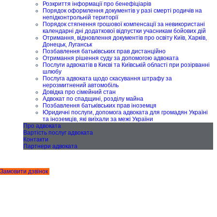
Розкриття інформації про бенефіціарів
Порядок оформлення документів у разі смерті родичів на
непідконтрольній території
Порядок стягнення грошової компенсації за невикористані
календарні дні додаткової відпустки учасникам бойових дій
Отримання, відновлення документів про освіту Київ, Харків,
Донецьк, Луганськ
Позбавлення батьківських прав дистанційно
Отримання рішення суду за допомогою адвоката
Послуги адвокатів в Києві та Київській області при розірванні
шлюбу
Послуга адвоката щодо скасування штрафу за
нерозмитнений автомобіль
Довідка про сімейний стан
Адвокат по спадщині, розділу майна
Позбавлення батьківських прав іноземця
Юридичні послуги, допомога адвоката для громадян Україні
та іноземців, які виїхали за межі України
Про адвоката
Вартість послуг адвоката
Контакти
Партнери адвоката
Замовити дзвінок