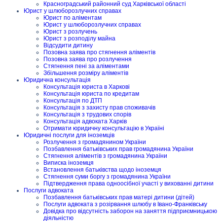
Красноградський районний суд Харківської області
Юрист у шлюборозлучних справах
Юрист по аліментам
Юрист у шлюборозлучних справах
Юрист з розлучень
Юрист з розподілу майна
Відсудити дитину
Позовна заява про стягнення аліментів
Позовна заява про розлучення
Стягнення пені за аліментами
Збільшення розміру аліментів
Юридична консультація
Консультація юриста в Харкові
Консультація юриста по кредитам
Консультація по ДТП
Консультація з захисту прав споживачів
Консультація з трудових спорів
Консультація адвоката Харків
Отримати юридичну консультацію в Україні
Юридичні послуги для іноземців
Розлучення з громадянином України
Позбавлення батьківських прав громадянина України
Стягнення аліментів з громадянина України
Виписка іноземця
Встановлення батьківства щодо іноземця
Стягнення суми боргу з громадянина України
Підтвердження права одноосібної участі у вихованні дитини
Послуги адвоката
Позбавлення батьківських прав матері дитини (дітей)
Послуги адвоката з розірвання шлюбу в Івано-Франківську
Довідка про відсутність заборон на заняття підприємницькою
діяльністю