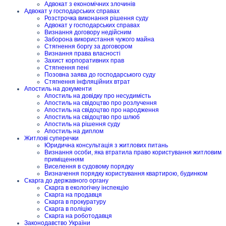
Адвокат з економічних злочинів
Адвокат у господарських справах
Розстрочка виконання рішення суду
Адвокат у господарських справах
Визнання договору недійсним
Заборона використання чужого майна
Стягнення боргу за договором
Визнання права власності
Захист корпоративних прав
Стягнення пені
Позовна заява до господарського суду
Стягнення інфляційних втрат
Апостиль на документи
Апостиль на довідку про несудимість
Апостиль на свідоцтво про розлучення
Апостиль на свідоцтво про народження
Апостиль на свідоцтво про шлюб
Апостиль на рішення суду
Апостиль на диплом
Житлові суперечки
Юридична консультація з житлових питань
Визнання особи, яка втратила право користування житловим
приміщенням
Виселення в судовому порядку
Визначення порядку користування квартирою, будинком
Скарга до державного органу
Скарга в екологічну інспекцію
Скарга на продавця
Скарга в прокуратуру
Скарга в поліцію
Скарга на роботодавця
Законодавство України