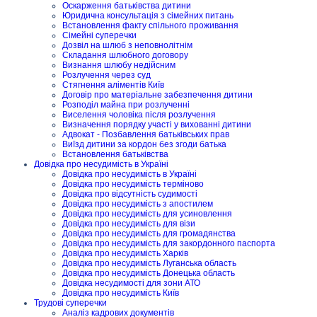
Оскарження батьківства дитини
Юридична консультація з сімейних питань
Встановлення факту спільного проживання
Сімейні суперечки
Дозвіл на шлюб з неповнолітнім
Складання шлюбного договору
Визнання шлюбу недійсним
Розлучення через суд
Стягнення аліментів Київ
Договір про матеріальне забезпечення дитини
Розподіл майна при розлученні
Виселення чоловіка після розлучення
Визначення порядку участі у вихованні дитини
Адвокат - Позбавлення батьківських прав
Виїзд дитини за кордон без згоди батька
Встановлення батьківства
Довідка про несудимість в Україні
Довідка про несудимість в Україні
Довідка про несудимість терміново
Довідка про відсутність судимості
Довідка про несудимість з апостилем
Довідка про несудимість для усиновлення
Довідка про несудимість для візи
Довідка про несудимість для громадянства
Довідка про несудимість для закордонного паспорта
Довідка про несудимість Харків
Довідка про несудимість Луганська область
Довідка про несудимість Донецька область
Довідка несудимості для зони АТО
Довідка про несудимість Київ
Трудові суперечки
Аналіз кадрових документів