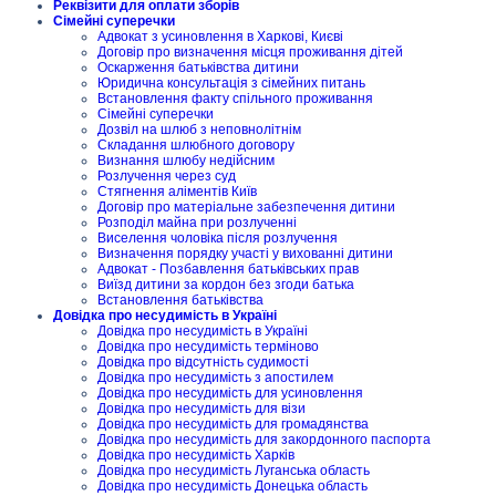
Реквізити для оплати зборів
Сімейні суперечки
Адвокат з усиновлення в Харкові, Києві
Договір про визначення місця проживання дітей
Оскарження батьківства дитини
Юридична консультація з сімейних питань
Встановлення факту спільного проживання
Сімейні суперечки
Дозвіл на шлюб з неповнолітнім
Складання шлюбного договору
Визнання шлюбу недійсним
Розлучення через суд
Стягнення аліментів Київ
Договір про матеріальне забезпечення дитини
Розподіл майна при розлученні
Виселення чоловіка після розлучення
Визначення порядку участі у вихованні дитини
Адвокат - Позбавлення батьківських прав
Виїзд дитини за кордон без згоди батька
Встановлення батьківства
Довідка про несудимість в Україні
Довідка про несудимість в Україні
Довідка про несудимість терміново
Довідка про відсутність судимості
Довідка про несудимість з апостилем
Довідка про несудимість для усиновлення
Довідка про несудимість для візи
Довідка про несудимість для громадянства
Довідка про несудимість для закордонного паспорта
Довідка про несудимість Харків
Довідка про несудимість Луганська область
Довідка про несудимість Донецька область