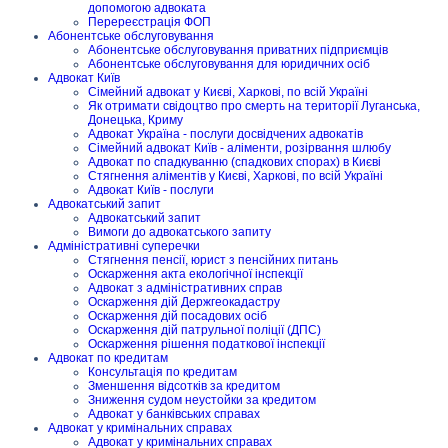
допомогою адвоката
Перереєстрація ФОП
Абонентське обслуговування
Абонентське обслуговування приватних підприємців
Абонентське обслуговування для юридичних осіб
Адвокат Київ
Сімейний адвокат у Києві, Харкові, по всій Україні
Як отримати свідоцтво про смерть на території Луганська,
Донецька, Криму
Адвокат Україна - послуги досвідчених адвокатів
Сімейний адвокат Київ - аліменти, розірвання шлюбу
Адвокат по спадкуванню (спадкових спорах) в Києві
Стягнення аліментів у Києві, Харкові, по всій Україні
Адвокат Київ - послуги
Адвокатський запит
Адвокатський запит
Вимоги до адвокатського запиту
Адміністративні суперечки
Стягнення пенсії, юрист з пенсійних питань
Оскарження акта екологічної інспекції
Адвокат з адміністративних справ
Оскарження дій Держгеокадастру
Оскарження дій посадових осіб
Оскарження дій патрульної поліції (ДПС)
Оскарження рішення податкової інспекції
Адвокат по кредитам
Консультація по кредитам
Зменшення відсотків за кредитом
Зниження судом неустойки за кредитом
Адвокат у банківських справах
Адвокат у кримінальних справах
Адвокат у кримінальних справах