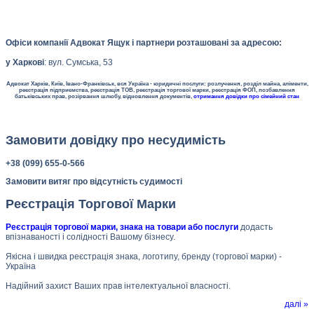
Офіси компанії Адвокат Ящук і партнери розташовані за адресою:
у Харкові
: вул. Сумська, 53
Адвокат Харків, Київ, Івано-Франківськ, вся Україна - юридичні послуги: розлучення, розділ майна, аліменти,
реєстрація підприємства, реєстрація ТОВ, реєстрація торгової марки, реєстрація ФОП, позбавлення
батьківських прав, розірвання шлюбу, відновлення документів,
отримання довідки про сімейний стан
Замовити довідку про несудимість
+38 (099) 655-0-566
Замовити витяг про відсутність судимості
Реєстрація Торгової Марки
Реєстрація торгової марки, знака на товари або послуги
додасть
впізнаваності і солідності Вашому бізнесу.
Якісна і швидка реєстрація знака, логотипу, бренду (торгової марки) -
Україна
Надійний захист Ваших прав інтелектуальної власності.
далі »