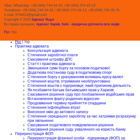
Viber, WhatsApp: +38 (066) 744-54-43, +38 (063) 374-43-13
Телефони: +38 (066) 744-54-43, +38 (063) 374-43-13, +38 (096) 735-35-76
e-mail: 3744313@gmail.com
Copyright © 2025
Адвокат Ящук
Всі права захищені.
Адвокат Харків, Київ - юридична допомога всіх видів
Рус
Укр
Рос
| Укр
Практика адвоката
Консультація адвоката
Стягнення заробітної плати
Скасування штрафу ДПС
Статті і практика адвоката
Зменшення суми боргу за позовом податкової
Додаткова постанова суду в податковому спорі
Стягнення боргу з урахуванням коливань курсу валют
Стягнення коштів, отриманих необґрунтовано
Стягнення коштів з підприємця, який припинив діяльність
Як позбавити батька батьківських прав у Харкові
Скасування рішення суду про позбавлення водійських прав
Встановлення факту родинних відносин
Продовження терміну прийняття спадщини
Стягнення інфляційних втрат
Внесення змін до актового запису
Стягнення середнього заробітку за час затримки розрахунку
при звільненні
Скасування податкового повідомлення-рішення
Скасування рішення суду, ухваленого на користь банку
Перереєстрація ФОП
Перереєстрація фізичної особи - підприємця (ФОП) за