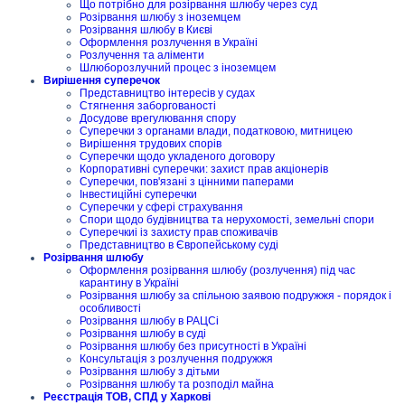
Що потрібно для розірвання шлюбу через суд
Розірвання шлюбу з іноземцем
Розірвання шлюбу в Києві
Оформлення розлучення в Україні
Розлучення та аліменти
Шлюборозлучний процес з іноземцем
Вирішення суперечок
Представництво інтересів у судах
Стягнення заборгованості
Досудове врегулювання спору
Суперечки з органами влади, податковою, митницею
Вирішення трудових спорів
Суперечки щодо укладеного договору
Корпоративні суперечки: захист прав акціонерів
Суперечки, пов'язані з цінними паперами
Інвестиційні суперечки
Суперечки у сфері страхування
Спори щодо будівництва та нерухомості, земельні спори
Суперечкиі із захисту прав споживачів
Представництво в Європейському суді
Розірвання шлюбу
Оформлення розірвання шлюбу (розлучення) під час
карантину в Україні
Розірвання шлюбу за спільною заявою подружжя - порядок і
особливості
Розірвання шлюбу в РАЦСі
Розірвання шлюбу в суді
Розірвання шлюбу без присутності в Україні
Консультація з розлучення подружжя
Розірвання шлюбу з дітьми
Розірвання шлюбу та розподіл майна
Реєстрація ТОВ, СПД у Харкові