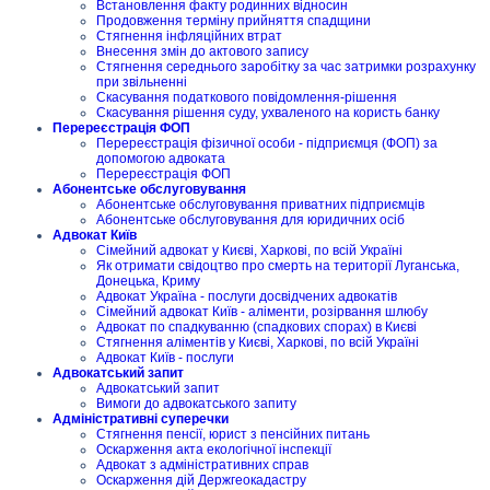
Встановлення факту родинних відносин
Продовження терміну прийняття спадщини
Стягнення інфляційних втрат
Внесення змін до актового запису
Стягнення середнього заробітку за час затримки розрахунку
при звільненні
Скасування податкового повідомлення-рішення
Скасування рішення суду, ухваленого на користь банку
Перереєстрація ФОП
Перереєстрація фізичної особи - підприємця (ФОП) за
допомогою адвоката
Перереєстрація ФОП
Абонентське обслуговування
Абонентське обслуговування приватних підприємців
Абонентське обслуговування для юридичних осіб
Адвокат Київ
Сімейний адвокат у Києві, Харкові, по всій Україні
Як отримати свідоцтво про смерть на території Луганська,
Донецька, Криму
Адвокат Україна - послуги досвідчених адвокатів
Сімейний адвокат Київ - аліменти, розірвання шлюбу
Адвокат по спадкуванню (спадкових спорах) в Києві
Стягнення аліментів у Києві, Харкові, по всій Україні
Адвокат Київ - послуги
Адвокатський запит
Адвокатський запит
Вимоги до адвокатського запиту
Адміністративні суперечки
Стягнення пенсії, юрист з пенсійних питань
Оскарження акта екологічної інспекції
Адвокат з адміністративних справ
Оскарження дій Держгеокадастру