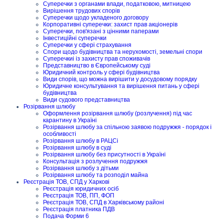
Суперечки з органами влади, податковою, митницею
Вирішення трудових спорів
Суперечки щодо укладеного договору
Корпоративні суперечки: захист прав акціонерів
Суперечки, пов'язані з цінними паперами
Інвестиційні суперечки
Суперечки у сфері страхування
Спори щодо будівництва та нерухомості, земельні спори
Суперечкиі із захисту прав споживачів
Представництво в Європейському суді
Юридичний контроль у сфері будівництва
Види спорів, що можна вирішити у досудовому порядку
Юридичне консультування та вирішення питань у сфері
будівництва
Види судового представництва
Розірвання шлюбу
Оформлення розірвання шлюбу (розлучення) під час
карантину в Україні
Розірвання шлюбу за спільною заявою подружжя - порядок і
особливості
Розірвання шлюбу в РАЦСі
Розірвання шлюбу в суді
Розірвання шлюбу без присутності в Україні
Консультація з розлучення подружжя
Розірвання шлюбу з дітьми
Розірвання шлюбу та розподіл майна
Реєстрація ТОВ, СПД у Харкові
Реєстрація юридичних осіб
Реєстрація ТОВ, ПП, ФОП
Реєстрація ТОВ, СПД в Харківському районі
Реєстрація платника ПДВ
Подача Форми 6