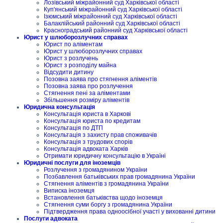
Лозівський міжрайонний суд Харківської області
Куп'янський міжрайонний суд Харківської області
Ізюмський міжрайонний суд Харківської області
Балаклійський районний суд Харківської області
Красноградський районний суд Харківської області
Юрист у шлюборозлучних справах
Юрист по аліментам
Юрист у шлюборозлучних справах
Юрист з розлучень
Юрист з розподілу майна
Відсудити дитину
Позовна заява про стягнення аліментів
Позовна заява про розлучення
Стягнення пені за аліментами
Збільшення розміру аліментів
Юридична консультація
Консультація юриста в Харкові
Консультація юриста по кредитам
Консультація по ДТП
Консультація з захисту прав споживачів
Консультація з трудових спорів
Консультація адвоката Харків
Отримати юридичну консультацію в Україні
Юридичні послуги для іноземців
Розлучення з громадянином України
Позбавлення батьківських прав громадянина України
Стягнення аліментів з громадянина України
Виписка іноземця
Встановлення батьківства щодо іноземця
Стягнення суми боргу з громадянина України
Підтвердження права одноосібної участі у вихованні дитини
Послуги адвоката