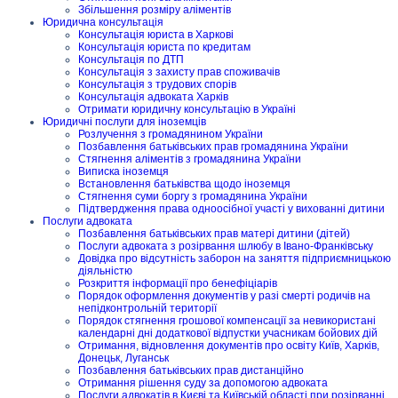
Збільшення розміру аліментів
Юридична консультація
Консультація юриста в Харкові
Консультація юриста по кредитам
Консультація по ДТП
Консультація з захисту прав споживачів
Консультація з трудових спорів
Консультація адвоката Харків
Отримати юридичну консультацію в Україні
Юридичні послуги для іноземців
Розлучення з громадянином України
Позбавлення батьківських прав громадянина України
Стягнення аліментів з громадянина України
Виписка іноземця
Встановлення батьківства щодо іноземця
Стягнення суми боргу з громадянина України
Підтвердження права одноосібної участі у вихованні дитини
Послуги адвоката
Позбавлення батьківських прав матері дитини (дітей)
Послуги адвоката з розірвання шлюбу в Івано-Франківську
Довідка про відсутність заборон на заняття підприємницькою
діяльністю
Розкриття інформації про бенефіціарів
Порядок оформлення документів у разі смерті родичів на
непідконтрольній території
Порядок стягнення грошової компенсації за невикористані
календарні дні додаткової відпустки учасникам бойових дій
Отримання, відновлення документів про освіту Київ, Харків,
Донецьк, Луганськ
Позбавлення батьківських прав дистанційно
Отримання рішення суду за допомогою адвоката
Послуги адвокатів в Києві та Київській області при розірванні