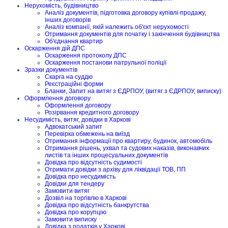
Нерухомість, будівництво
Аналіз документів, підготовка договору купівлі-продажу,
інших договорів
Аналіз компанії, якій належить об'єкт нерухомості
Отримання документів для початку і закінчення будівництва
Об'єднання квартир
Оскарження дій ДПС
Оскарження протоколу ДПС
Оскарження постанови патрульної поліції
Зразки документів
Скарга на суддю
Реєстраційні форми
Бланки, Запит на витяг з ЄДРПОУ, (витяг з ЄДРПОУ, виписку)
Оформлення договору
Оформлення договору
Розірвання кредитного договору
Несудимість, витяг, довідки в Харкові
Адвокатський запит
Перевірка обмежень на виїзд
Отримання інформації про квартиру, будинок, автомобіль
Отримання рішень, ухвал та судових наказів, виконавчих
листів та інших процесуальних документів
Довідка про відсутність судимості
Отримати довідки з архіву для ліквідації ТОВ, ПП
Довідка про несудимість
Довідки для тендеру
Замовити витяг
Дозвіл на торгівлю в Харкові
Довідка про відсутність банкрутства
Довідка про корупцію
Замовити виписку
Довідка з податків у Харкові