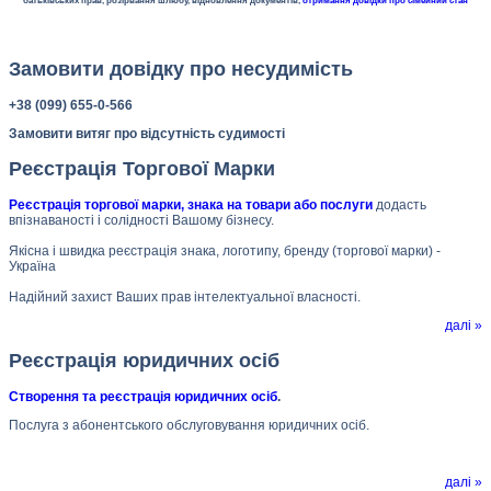
батьківських прав, розірвання шлюбу, відновлення документів,
отримання довідки про сімейний стан
Замовити довідку про несудимість
+38 (099) 655-0-566
Замовити витяг про відсутність судимості
Реєстрація Торгової Марки
Реєстрація торгової марки, знака на товари або послуги
додасть
впізнаваності і солідності Вашому бізнесу.
Якісна і швидка реєстрація знака, логотипу, бренду (торгової марки) -
Україна
Надійний захист Ваших прав інтелектуальної власності.
далі »
Реєстрація юридичних осіб
Створення та реєстрація юридичних осіб
.
Послуга з абонентського обслуговування юридичних осіб.
далі »