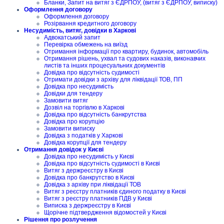
Бланки, Запит на витяг з ЄДРПОУ, (витяг з ЄДРПОУ, виписку)
Оформлення договору
Оформлення договору
Розірвання кредитного договору
Несудимість, витяг, довідки в Харкові
Адвокатський запит
Перевірка обмежень на виїзд
Отримання інформації про квартиру, будинок, автомобіль
Отримання рішень, ухвал та судових наказів, виконавчих
листів та інших процесуальних документів
Довідка про відсутність судимості
Отримати довідки з архіву для ліквідації ТОВ, ПП
Довідка про несудимість
Довідки для тендеру
Замовити витяг
Дозвіл на торгівлю в Харкові
Довідка про відсутність банкрутства
Довідка про корупцію
Замовити виписку
Довідка з податків у Харкові
Довідка корупції для тендеру
Отримання довідок у Києві
Довідка про несудимість у Києві
Довідка про відсутність судимості в Києві
Витяг з держреєстру в Києві
Довідка про банкрутство в Києві
Довідка з архіву при ліквідації ТОВ
Витяг з реєстру платників єдиного податку в Києві
Витяг з реєстру платників ПДВ у Києві
Виписка з держреєстру в Києві
Щорічне підтвердження відомостей у Києві
Рішення про розлучення