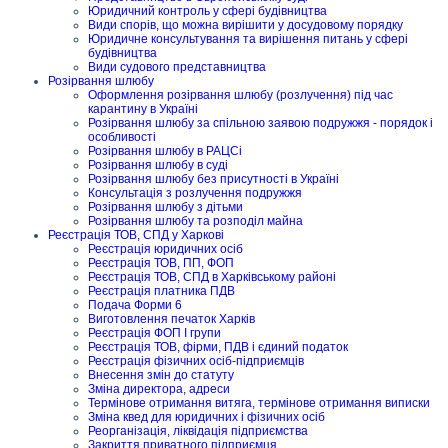
Юридичний контроль у сфері будівництва
Види спорів, що можна вирішити у досудовому порядку
Юридичне консультування та вирішення питань у сфері
будівництва
Види судового представництва
Розірвання шлюбу
Оформлення розірвання шлюбу (розлучення) під час
карантину в Україні
Розірвання шлюбу за спільною заявою подружжя - порядок і
особливості
Розірвання шлюбу в РАЦСі
Розірвання шлюбу в суді
Розірвання шлюбу без присутності в Україні
Консультація з розлучення подружжя
Розірвання шлюбу з дітьми
Розірвання шлюбу та розподіл майна
Реєстрація ТОВ, СПД у Харкові
Реєстрація юридичних осіб
Реєстрація ТОВ, ПП, ФОП
Реєстрація ТОВ, СПД в Харківському районі
Реєстрація платника ПДВ
Подача Форми 6
Виготовлення печаток Харків
Реєстрація ФОП I групи
Реєстрація ТОВ, фірми, ПДВ і єдиний податок
Реєстрація фізичних осіб-підприємців
Внесення змін до статуту
Зміна директора, адреси
Термінове отримання витяга, термінове отримання виписки
Зміна квед для юридичних і фізичних осіб
Реорганізація, ліквідація підприємства
Закриття приватного підприємця