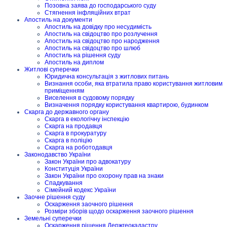
Позовна заява до господарського суду
Стягнення інфляційних втрат
Апостиль на документи
Апостиль на довідку про несудимість
Апостиль на свідоцтво про розлучення
Апостиль на свідоцтво про народження
Апостиль на свідоцтво про шлюб
Апостиль на рішення суду
Апостиль на диплом
Житлові суперечки
Юридична консультація з житлових питань
Визнання особи, яка втратила право користування житловим
приміщенням
Виселення в судовому порядку
Визначення порядку користування квартирою, будинком
Скарга до державного органу
Скарга в екологічну інспекцію
Скарга на продавця
Скарга в прокуратуру
Скарга в поліцію
Скарга на роботодавця
Законодавство України
Закон України про адвокатуру
Конституція України
Закон України про охорону прав на знаки
Спадкування
Сімейний кодекс України
Заочне рішення суду
Оскарження заочного рішення
Розміри зборів щодо оскарження заочного рішення
Земельні суперечки
Оскарження рішення Держгеокадастру