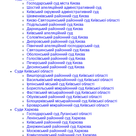
Господарський суд міста Києва
Шостий апеляційний адміністративний суд
Київський окружний адміністративний суд
Шевченківський районний суд Києва
Києво-Святошинський районний суд Київської області
Подільський районний суд Києва
Дарницький районний суд Києва
Київський апеляційний суд
Солом'янський районний суд Києва
Дніпровський районний суд Києва
Північний апеляційний господарський суд
Святошинський районний суд Києва
Оболонський районний суд Києва
Голосіївський районний суд Києва
Печерський районний суд Києва
Деснянський районний суд Києва
Суди Київської області
Вишгородський районний суд Київської області
Васильківський міжрайонний суд Київської області
Ірпінський міський суд Київської області
Бориспільський міжрайонний суд Київської області
Фастівський міськрайонний суд Київської області
Обухівський районний суд Київської області
Білоцерківський міськрайонний суд Київської області
Броварський міжрайонний суд Київської області
Суди Харкова
Господарський суд Луганської області
Ленінський районний суд Харкова
Київський районний суд Харкова
Дзержинський районний суд Харкова
Московський районний суд Харкова
Комінтернівський районний суд Харкова