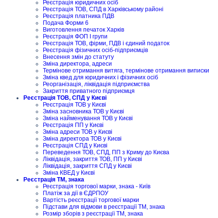
Реєстрація юридичних осіб
Реєстрація ТОВ, СПД в Харківському районі
Реєстрація платника ПДВ
Подача Форми 6
Виготовлення печаток Харків
Реєстрація ФОП I групи
Реєстрація ТОВ, фірми, ПДВ і єдиний податок
Реєстрація фізичних осіб-підприємців
Внесення змін до статуту
Зміна директора, адреси
Термінове отримання витяга, термінове отримання виписки
Зміна квед для юридичних і фізичних осіб
Реорганізація, ліквідація підприємства
Закриття приватного підприємця
Реєстрація ТОВ, СПД у Києві
Реєстрація ТОВ у Києві
Зміна засновника ТОВ у Києві
Зміна найменування ТОВ у Києві
Реєстрація ПП у Києві
Зміна адреси ТОВ у Києві
Зміна директора ТОВ у Києві
Реєстрація СПД у Києві
Переведення ТОВ, СПД, ПП з Криму до Києва
Ліквідація, закриття ТОВ, ПП у Києві
Ліквідація, закриття СПД у Києві
Зміна КВЕД у Києві
Реєстрація ТМ, знака
Реєстрація торгової марки, знака - Київ
Платіж за дії в ЄДРПОУ
Вартість реєстрації торгової марки
Підстави для відмови в реєстрації ТМ, знака
Розмір зборів з реєстрації ТМ, знака