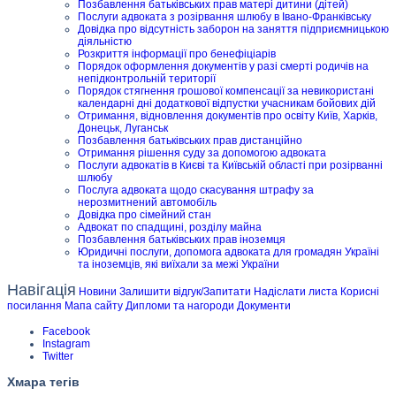
Позбавлення батьківських прав матері дитини (дітей)
Послуги адвоката з розірвання шлюбу в Івано-Франківську
Довідка про відсутність заборон на заняття підприємницькою
діяльністю
Розкриття інформації про бенефіціарів
Порядок оформлення документів у разі смерті родичів на
непідконтрольній території
Порядок стягнення грошової компенсації за невикористані
календарні дні додаткової відпустки учасникам бойових дій
Отримання, відновлення документів про освіту Київ, Харків,
Донецьк, Луганськ
Позбавлення батьківських прав дистанційно
Отримання рішення суду за допомогою адвоката
Послуги адвокатів в Києві та Київській області при розірванні
шлюбу
Послуга адвоката щодо скасування штрафу за
нерозмитнений автомобіль
Довідка про сімейний стан
Адвокат по спадщині, розділу майна
Позбавлення батьківських прав іноземця
Юридичні послуги, допомога адвоката для громадян Україні
та іноземців, які виїхали за межі України
Навігація
Новини
Залишити відгук/Запитати
Надіслати листа
Корисні
посилання
Мапа сайту
Дипломи та нагороди
Документи
Facebook
Instagram
Twitter
Хмара тегів