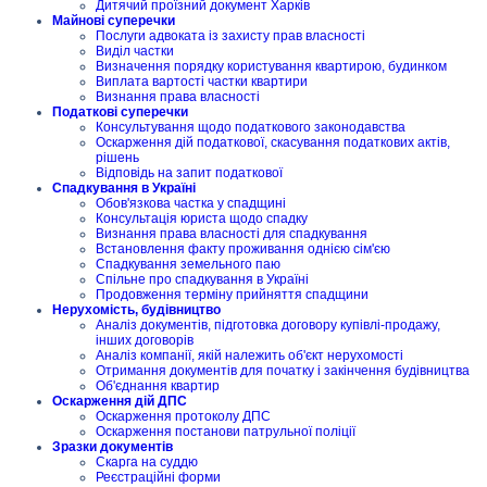
Дитячий проїзний документ Харків
Майнові суперечки
Послуги адвоката із захисту прав власності
Виділ частки
Визначення порядку користування квартирою, будинком
Виплата вартості частки квартири
Визнання права власності
Податкові суперечки
Консультування щодо податкового законодавства
Оскарження дій податкової, скасування податкових актів,
рішень
Відповідь на запит податкової
Спадкування в Україні
Обов'язкова частка у спадщині
Консультація юриста щодо спадку
Визнання права власності для спадкування
Встановлення факту проживання однією сім'єю
Спадкування земельного паю
Спільне про спадкування в Україні
Продовження терміну прийняття спадщини
Нерухомість, будівництво
Аналіз документів, підготовка договору купівлі-продажу,
інших договорів
Аналіз компанії, якій належить об'єкт нерухомості
Отримання документів для початку і закінчення будівництва
Об'єднання квартир
Оскарження дій ДПС
Оскарження протоколу ДПС
Оскарження постанови патрульної поліції
Зразки документів
Скарга на суддю
Реєстраційні форми