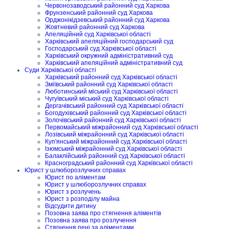
Червонозаводський районний суд Харкова
Фрунзенський районний суд Харкова
Орджонікідзевський районний суд Харкова
Жовтневий районний суд Харкова
Апеляційний суд Харківської області
Харківський апеляційний господарський суд
Господарський суд Харківської області
Харківський окружний адміністративний суд
Харківський апеляційний адміністративний суд
Суди Харківської області
Харківський районний суд Харківської області
Зміївський районний суд Харківської області
Люботинський міський суд Харківської області
Чугуївський міський суд Харківської області
Дергачівський районний суд Харківської області
Богодухівський районний суд Харківської області
Золочівський районний суд Харківської області
Первомайський міжрайонний суд Харківської області
Лозівський міжрайонний суд Харківської області
Куп'янський міжрайонний суд Харківської області
Ізюмський міжрайонний суд Харківської області
Балаклійський районний суд Харківської області
Красноградський районний суд Харківської області
Юрист у шлюборозлучних справах
Юрист по аліментам
Юрист у шлюборозлучних справах
Юрист з розлучень
Юрист з розподілу майна
Відсудити дитину
Позовна заява про стягнення аліментів
Позовна заява про розлучення
Стягнення пені за аліментами