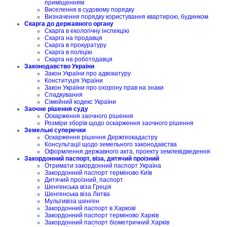
приміщенням
Виселення в судовому порядку
Визначення порядку користування квартирою, будинком
Скарга до державного органу
Скарга в екологічну інспекцію
Скарга на продавця
Скарга в прокуратуру
Скарга в поліцію
Скарга на роботодавця
Законодавство України
Закон України про адвокатуру
Конституція України
Закон України про охорону прав на знаки
Спадкування
Сімейний кодекс України
Заочне рішення суду
Оскарження заочного рішення
Розміри зборів щодо оскарження заочного рішення
Земельні суперечки
Оскарження рішення Держгеокадастру
Консультації щодо земельного законодавства
Оформлення державного акта, проекту землевідведення
Закордонний паспорт, віза, дитячий проїзний
Отримати закордонний паспорт Україна
Закордонний паспорт терміново Київ
Дитячий проїзний, паспорт
Шенгенська віза Греція
Шенгенська віза Литва
Мультивіза шенген
Закордонний паспорт в Харкові
Закордонний паспорт терміново Харків
Закордонний паспорт біометричний Харків