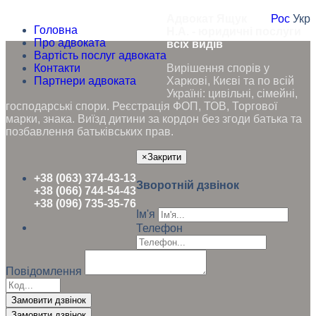
Адвокат Ящук
Рос
Укр
Головна
Н.А. - юридичні послуги
Про адвоката
всіх видів
Вартість послуг адвоката
Контакти
Вирішення спорів у
Партнери адвоката
Харкові, Києві та по всій
Україні: цивільні, сімейні,
господарські спори. Реєстрація ФОП, ТОВ, Торгової
марки, знака. Виїзд дитини за кордон без згоди батька та
позбавлення батьківських прав.
×
Закрити
+38 (063) 374-43-13
Зворотній дзвінок
+38 (066) 744-54-43
+38 (096) 735-35-76
Ім'я
Телефон
Повідомлення
Замовити дзвінок