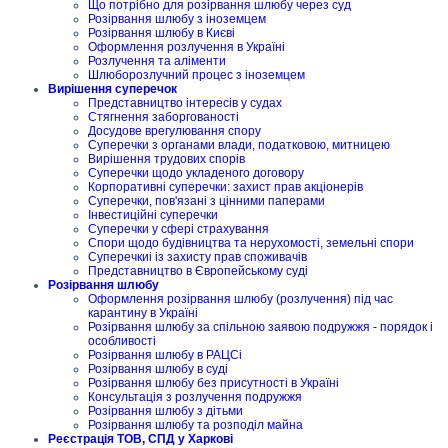
Що потрібно для розірвання шлюбу через суд
Розірвання шлюбу з іноземцем
Розірвання шлюбу в Києві
Оформлення розлучення в Україні
Розлучення та аліменти
Шлюборозлучний процес з іноземцем
Вирішення суперечок
Представництво інтересів у судах
Стягнення заборгованості
Досудове врегулювання спору
Суперечки з органами влади, податковою, митницею
Вирішення трудових спорів
Суперечки щодо укладеного договору
Корпоративні суперечки: захист прав акціонерів
Суперечки, пов'язані з цінними паперами
Інвестиційні суперечки
Суперечки у сфері страхування
Спори щодо будівництва та нерухомості, земельні спори
Суперечкиі із захисту прав споживачів
Представництво в Європейському суді
Розірвання шлюбу
Оформлення розірвання шлюбу (розлучення) під час
карантину в Україні
Розірвання шлюбу за спільною заявою подружжя - порядок і
особливості
Розірвання шлюбу в РАЦСі
Розірвання шлюбу в суді
Розірвання шлюбу без присутності в Україні
Консультація з розлучення подружжя
Розірвання шлюбу з дітьми
Розірвання шлюбу та розподіл майна
Реєстрація ТОВ, СПД у Харкові