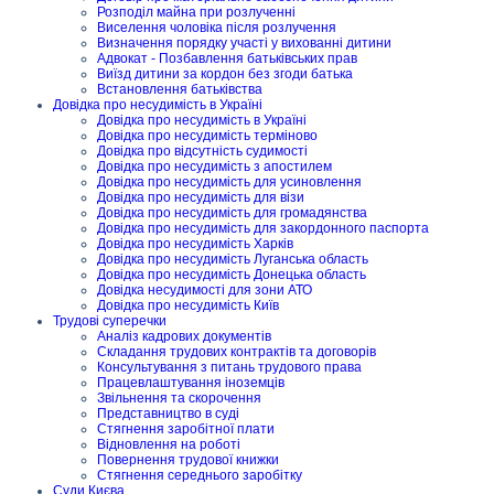
Розподіл майна при розлученні
Виселення чоловіка після розлучення
Визначення порядку участі у вихованні дитини
Адвокат - Позбавлення батьківських прав
Виїзд дитини за кордон без згоди батька
Встановлення батьківства
Довідка про несудимість в Україні
Довідка про несудимість в Україні
Довідка про несудимість терміново
Довідка про відсутність судимості
Довідка про несудимість з апостилем
Довідка про несудимість для усиновлення
Довідка про несудимість для візи
Довідка про несудимість для громадянства
Довідка про несудимість для закордонного паспорта
Довідка про несудимість Харків
Довідка про несудимість Луганська область
Довідка про несудимість Донецька область
Довідка несудимості для зони АТО
Довідка про несудимість Київ
Трудові суперечки
Аналіз кадрових документів
Складання трудових контрактів та договорів
Консультування з питань трудового права
Працевлаштування іноземців
Звільнення та скорочення
Представництво в суді
Стягнення заробітної плати
Відновлення на роботі
Повернення трудової книжки
Стягнення середнього заробітку
Суди Києва