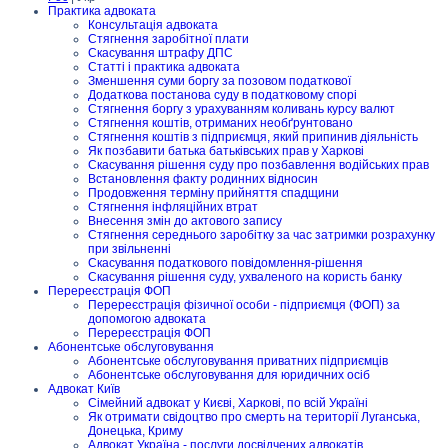
Практика адвоката
Консультація адвоката
Стягнення заробітної плати
Скасування штрафу ДПС
Статті і практика адвоката
Зменшення суми боргу за позовом податкової
Додаткова постанова суду в податковому спорі
Стягнення боргу з урахуванням коливань курсу валют
Стягнення коштів, отриманих необґрунтовано
Стягнення коштів з підприємця, який припинив діяльність
Як позбавити батька батьківських прав у Харкові
Скасування рішення суду про позбавлення водійських прав
Встановлення факту родинних відносин
Продовження терміну прийняття спадщини
Стягнення інфляційних втрат
Внесення змін до актового запису
Стягнення середнього заробітку за час затримки розрахунку
при звільненні
Скасування податкового повідомлення-рішення
Скасування рішення суду, ухваленого на користь банку
Перереєстрація ФОП
Перереєстрація фізичної особи - підприємця (ФОП) за
допомогою адвоката
Перереєстрація ФОП
Абонентське обслуговування
Абонентське обслуговування приватних підприємців
Абонентське обслуговування для юридичних осіб
Адвокат Київ
Сімейний адвокат у Києві, Харкові, по всій Україні
Як отримати свідоцтво про смерть на території Луганська,
Донецька, Криму
Адвокат Україна - послуги досвідчених адвокатів