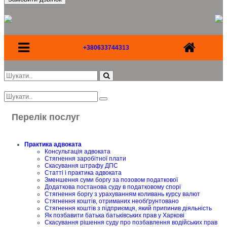
+380633744313
Перелік послуг
Практика адвоката
Консультація адвоката
Стягнення заробітної плати
Скасування штрафу ДПС
Статті і практика адвоката
Зменшення суми боргу за позовом податкової
Додаткова постанова суду в податковому спорі
Стягнення боргу з урахуванням коливань курсу валют
Стягнення коштів, отриманих необґрунтовано
Стягнення коштів з підприємця, який припинив діяльність
Як позбавити батька батьківських прав у Харкові
Скасування рішення суду про позбавлення водійських прав