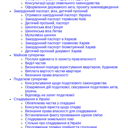
Консультації щодо земельного законодавства
Оформлення державного акта, проекту землевідведення
Закордонний паспорт, віза, дитячий проїзний
Отримати закордонний паспорт Україна
Закордонний паспорт терміново Київ
Дитячий проїзний, паспорт
Шенгенська віза Греція
Шенгенська віза Литва
Мультивіза шенген
Закордонний паспорт в Харкові
Закордонний паспорт терміново Харків
Закордонний паспорт біометричний Харків
Дитячий проїзний документ Харків
Майнові суперечки
Послуги адвоката із захисту прав власності
Виділ частки
Визначення порядку користування квартирою, будинком
Виплата вартості частки квартири
Визнання права власності
Податкові суперечки
Консультування щодо податкового законодавства
Оскарження дій податкової, скасування податкових актів,
рішень
Відповідь на запит податкової
Спадкування в Україні
Обов'язкова частка у спадщині
Консультація юриста щодо спадку
Визнання права власності для спадкування
Встановлення факту проживання однією сім'єю
Спадкування земельного паю
Спільне про спадкування в Україні
Продовження терміну прийняття спадщини