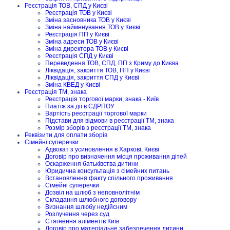
Реєстрація ТОВ, СПД у Києві
Реєстрація ТОВ у Києві
Зміна засновника ТОВ у Києві
Зміна найменування ТОВ у Києві
Реєстрація ПП у Києві
Зміна адреси ТОВ у Києві
Зміна директора ТОВ у Києві
Реєстрація СПД у Києві
Переведення ТОВ, СПД, ПП з Криму до Києва
Ліквідація, закриття ТОВ, ПП у Києві
Ліквідація, закриття СПД у Києві
Зміна КВЕД у Києві
Реєстрація ТМ, знака
Реєстрація торгової марки, знака - Київ
Платіж за дії в ЄДРПОУ
Вартість реєстрації торгової марки
Підстави для відмови в реєстрації ТМ, знака
Розмір зборів з реєстрації ТМ, знака
Реквізити для оплати зборів
Сімейні суперечки
Адвокат з усиновлення в Харкові, Києві
Договір про визначення місця проживання дітей
Оскарження батьківства дитини
Юридична консультація з сімейних питань
Встановлення факту спільного проживання
Сімейні суперечки
Дозвіл на шлюб з неповнолітнім
Складання шлюбного договору
Визнання шлюбу недійсним
Розлучення через суд
Стягнення аліментів Київ
Договір про матеріальне забезпечення дитини