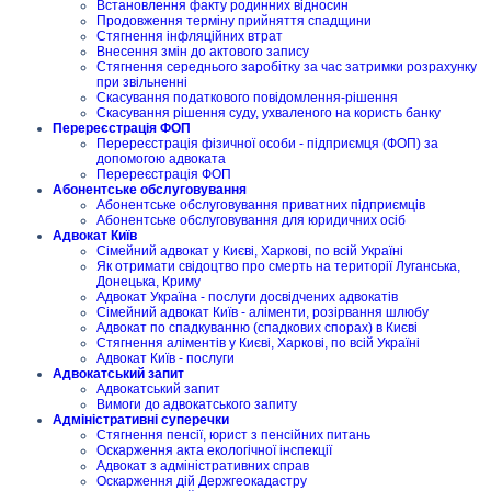
Встановлення факту родинних відносин
Продовження терміну прийняття спадщини
Стягнення інфляційних втрат
Внесення змін до актового запису
Стягнення середнього заробітку за час затримки розрахунку
при звільненні
Скасування податкового повідомлення-рішення
Скасування рішення суду, ухваленого на користь банку
Перереєстрація ФОП
Перереєстрація фізичної особи - підприємця (ФОП) за
допомогою адвоката
Перереєстрація ФОП
Абонентське обслуговування
Абонентське обслуговування приватних підприємців
Абонентське обслуговування для юридичних осіб
Адвокат Київ
Сімейний адвокат у Києві, Харкові, по всій Україні
Як отримати свідоцтво про смерть на території Луганська,
Донецька, Криму
Адвокат Україна - послуги досвідчених адвокатів
Сімейний адвокат Київ - аліменти, розірвання шлюбу
Адвокат по спадкуванню (спадкових спорах) в Києві
Стягнення аліментів у Києві, Харкові, по всій Україні
Адвокат Київ - послуги
Адвокатський запит
Адвокатський запит
Вимоги до адвокатського запиту
Адміністративні суперечки
Стягнення пенсії, юрист з пенсійних питань
Оскарження акта екологічної інспекції
Адвокат з адміністративних справ
Оскарження дій Держгеокадастру