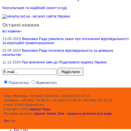
Консультація та надійний захист в суд
і
Останні новини
всі новини»
13-05-2025
Верховна Рада ухвалила закон про посилення відповідальності
за корупційні правопорушення
01-05-2025
Верховна Рада посилила відповідальність за домашнє
насильство
11-12-2024
Про внесення змін до Податкового кодексу України
Підписатись
Відмовитись
Viber, WhatsApp: +38 (066) 744-54-43, +38 (063) 374-43-13
Телефони: +38 (066) 744-54-43, +38 (063) 374-43-13, +38 (096) 735-35-76
e-mail: 3744313@gmail.com
Copyright © 2025
Адвокат Ящук
Всі права захищені.
Адвокат Харків, Київ - юридична допомога всіх видів
Рус
Укр
Рос
| Укр