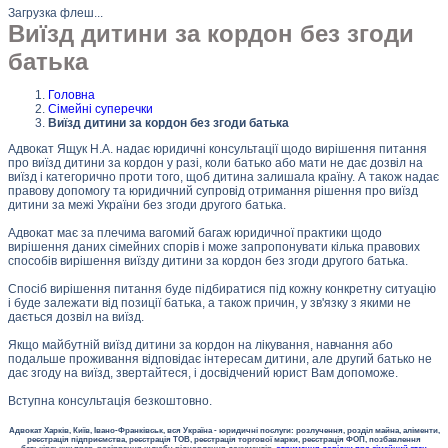
Загрузка флеш...
Виїзд дитини за кордон без згоди
батька
Головна
Сімейні суперечки
Виїзд дитини за кордон без згоди батька
Адвокат Ящук Н.А. надає юридичні консультації щодо вирішення питання
про виїзд дитини за кордон у разі, коли батько або мати не дає дозвіл на
виїзд і категорично проти того, щоб дитина залишала країну. А також надає
правову допомогу та юридичний супровід отримання рішення про виїзд
дитини за межі України без згоди другого батька.
Адвокат має за плечима вагомий багаж юридичної практики щодо
вирішення даних сімейних спорів і може запропонувати кілька правових
способів вирішення виїзду дитини за кордон без згоди другого батька.
Спосіб вирішення питання буде підбиратися під кожну конкретну ситуацію
і буде залежати від позиції батька, а також причин, у зв'язку з якими не
дається дозвіл на виїзд.
Якщо майбутній виїзд дитини за кордон на лікування, навчання або
подальше проживання відповідає інтересам дитини, але другий батько не
дає згоду на виїзд, звертайтеся, і досвідчений юрист Вам допоможе.
Вступна консультація безкоштовно.
Адвокат Харків, Київ, Івано-Франківськ, вся Україна - юридичні послуги: розлучення, розділ майна, аліменти,
реєстрація підприємства, реєстрація ТОВ, реєстрація торгової марки, реєстрація ФОП, позбавлення