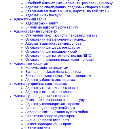
Сімейний адвокат Київ - аліменти, розірвання шлюбу
Адвокат по спадкуванню (спадкових спорах) в Києві
Стягнення аліментів у Києві, Харкові, по всій Україні
Адвокат Київ - послуги
Адвокатський запит
Адвокатський запит
Вимоги до адвокатського запиту
Адміністративні суперечки
Стягнення пенсії, юрист з пенсійних питань
Оскарження акта екологічної інспекції
Адвокат з адміністративних справ
Оскарження дій Держгеокадастру
Оскарження дій посадових осіб
Оскарження дій патрульної поліції (ДПС)
Оскарження рішення податкової інспекції
Адвокат по кредитам
Консультація по кредитам
Зменшення відсотків за кредитом
Зниження судом неустойки за кредитом
Адвокат у банківських справах
Адвокат у кримінальних справах
Адвокат у кримінальних справах
Адвокат з економічних злочинів
Адвокат у господарських справах
Розстрочка виконання рішення суду
Адвокат у господарських справах
Визнання договору недійсним
Заборона використання чужого майна
Стягнення боргу за договором
Визнання права власності
Захист корпоративних прав
Стягнення пені