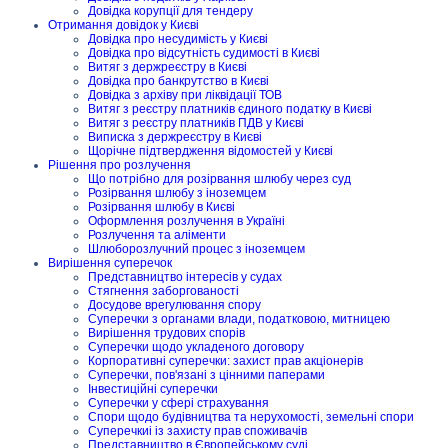
Довідка корупції для тендеру
Отримання довідок у Києві
Довідка про несудимість у Києві
Довідка про відсутність судимості в Києві
Витяг з держреєстру в Києві
Довідка про банкрутство в Києві
Довідка з архіву при ліквідації ТОВ
Витяг з реєстру платників єдиного податку в Києві
Витяг з реєстру платників ПДВ у Києві
Виписка з держреєстру в Києві
Щорічне підтвердження відомостей у Києві
Рішення про розлучення
Що потрібно для розірвання шлюбу через суд
Розірвання шлюбу з іноземцем
Розірвання шлюбу в Києві
Оформлення розлучення в Україні
Розлучення та аліменти
Шлюборозлучний процес з іноземцем
Вирішення суперечок
Представництво інтересів у судах
Стягнення заборгованості
Досудове врегулювання спору
Суперечки з органами влади, податковою, митницею
Вирішення трудових спорів
Суперечки щодо укладеного договору
Корпоративні суперечки: захист прав акціонерів
Суперечки, пов'язані з цінними паперами
Інвестиційні суперечки
Суперечки у сфері страхування
Спори щодо будівництва та нерухомості, земельні спори
Суперечкиі із захисту прав споживачів
Представництво в Європейському суді