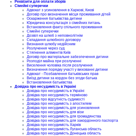
Реквізити для оплати зборів
Сімейні суперечки
Адвокат з усиновлення в Харкові, Києві
Договір про визначення місця проживання дітей
Оскарження батьківства дитини
Юридична консультація з сімейних питань
Встановлення факту спільного проживання
Сімейні суперечки
Дозвіл на шлюб з неповнолітнім
Складання шлюбного договору
Визнання шлюбу недійсним
Розлучення через суд
Стягнення аліментів Київ
Договір про матеріальне забезпечення дитини
Розподіл майна при розлученні
Виселення чоловіка після розлучення
Визначення порядку участі у вихованні дитини
Адвокат - Позбавлення батьківських прав
Виїзд дитини за кордон без згоди батька
Встановлення батьківства
Довідка про несудимість в Україні
Довідка про несудимість в Україні
Довідка про несудимість терміново
Довідка про відсутність судимості
Довідка про несудимість з апостилем
Довідка про несудимість для усиновлення
Довідка про несудимість для візи
Довідка про несудимість для громадянства
Довідка про несудимість для закордонного паспорта
Довідка про несудимість Харків
Довідка про несудимість Луганська область
Довідка про несудимість Донецька область