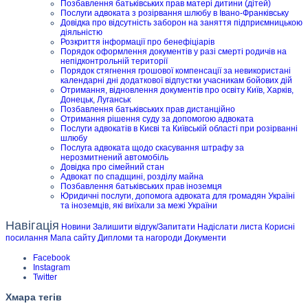
Позбавлення батьківських прав матері дитини (дітей)
Послуги адвоката з розірвання шлюбу в Івано-Франківську
Довідка про відсутність заборон на заняття підприємницькою
діяльністю
Розкриття інформації про бенефіціарів
Порядок оформлення документів у разі смерті родичів на
непідконтрольній території
Порядок стягнення грошової компенсації за невикористані
календарні дні додаткової відпустки учасникам бойових дій
Отримання, відновлення документів про освіту Київ, Харків,
Донецьк, Луганськ
Позбавлення батьківських прав дистанційно
Отримання рішення суду за допомогою адвоката
Послуги адвокатів в Києві та Київській області при розірванні
шлюбу
Послуга адвоката щодо скасування штрафу за
нерозмитнений автомобіль
Довідка про сімейний стан
Адвокат по спадщині, розділу майна
Позбавлення батьківських прав іноземця
Юридичні послуги, допомога адвоката для громадян Україні
та іноземців, які виїхали за межі України
Навігація
Новини
Залишити відгук/Запитати
Надіслати листа
Корисні
посилання
Мапа сайту
Дипломи та нагороди
Документи
Facebook
Instagram
Twitter
Хмара тегів