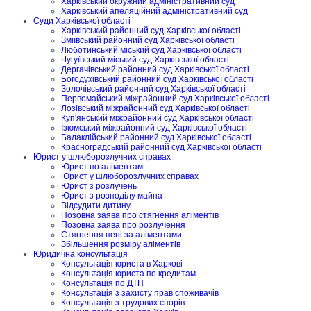
Харківський окружний адміністративний суд
Харківський апеляційний адміністративний суд
Суди Харківської області
Харківський районний суд Харківської області
Зміївський районний суд Харківської області
Люботинський міський суд Харківської області
Чугуївський міський суд Харківської області
Дергачівський районний суд Харківської області
Богодухівський районний суд Харківської області
Золочівський районний суд Харківської області
Первомайський міжрайонний суд Харківської області
Лозівський міжрайонний суд Харківської області
Куп'янський міжрайонний суд Харківської області
Ізюмський міжрайонний суд Харківської області
Балаклійський районний суд Харківської області
Красноградський районний суд Харківської області
Юрист у шлюборозлучних справах
Юрист по аліментам
Юрист у шлюборозлучних справах
Юрист з розлучень
Юрист з розподілу майна
Відсудити дитину
Позовна заява про стягнення аліментів
Позовна заява про розлучення
Стягнення пені за аліментами
Збільшення розміру аліментів
Юридична консультація
Консультація юриста в Харкові
Консультація юриста по кредитам
Консультація по ДТП
Консультація з захисту прав споживачів
Консультація з трудових спорів