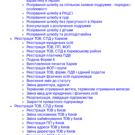
карантину в Україні
Розірвання шлюбу за спільною заявою подружжя - порядок і
особливості
Розірвання шлюбу в РАЦСі
Розірвання шлюбу в суді
Розірвання шлюбу без присутності в Україні
Консультація з розлучення подружжя
Розірвання шлюбу з дітьми
Розірвання шлюбу та розподіл майна
Реєстрація ТОВ, СПД у Харкові
Реєстрація юридичних осіб
Реєстрація ТОВ, ПП, ФОП
Реєстрація ТОВ, СПД в Харківському районі
Реєстрація платника ПДВ
Подача Форми 6
Виготовлення печаток Харків
Реєстрація ФОП I групи
Реєстрація ТОВ, фірми, ПДВ і єдиний податок
Реєстрація фізичних осіб-підприємців
Внесення змін до статуту
Зміна директора, адреси
Термінове отримання витяга, термінове отримання виписки
Зміна квед для юридичних і фізичних осіб
Реорганізація, ліквідація підприємства
Закриття приватного підприємця
Реєстрація ТОВ, СПД у Києві
Реєстрація ТОВ у Києві
Зміна засновника ТОВ у Києві
Зміна найменування ТОВ у Києві
Реєстрація ПП у Києві
Зміна адреси ТОВ у Києві
Зміна директора ТОВ у Києві