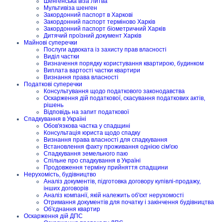
Шенгенська віза Литва
Мультивіза шенген
Закордонний паспорт в Харкові
Закордонний паспорт терміново Харків
Закордонний паспорт біометричний Харків
Дитячий проїзний документ Харків
Майнові суперечки
Послуги адвоката із захисту прав власності
Виділ частки
Визначення порядку користування квартирою, будинком
Виплата вартості частки квартири
Визнання права власності
Податкові суперечки
Консультування щодо податкового законодавства
Оскарження дій податкової, скасування податкових актів,
рішень
Відповідь на запит податкової
Спадкування в Україні
Обов'язкова частка у спадщині
Консультація юриста щодо спадку
Визнання права власності для спадкування
Встановлення факту проживання однією сім'єю
Спадкування земельного паю
Спільне про спадкування в Україні
Продовження терміну прийняття спадщини
Нерухомість, будівництво
Аналіз документів, підготовка договору купівлі-продажу,
інших договорів
Аналіз компанії, якій належить об'єкт нерухомості
Отримання документів для початку і закінчення будівництва
Об'єднання квартир
Оскарження дій ДПС