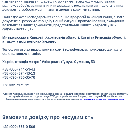
- звільнення майна з-під арешту, усунення перешкод у користуванні
майном, зобов'язування вчинити державну реєстрацію змін до статутних
документів, зобов'язування зняти арешт з рахунків та інші.
Наш адвокат з господарських спорів - це професійна консультація, аналіз
документів, розробка кращої у Вашій ситуації правової позиції, складання
позовних та інших документів, представлення Ваших інтересів у всіх
судових інстанціях.
Ми працюємо в Харкові і Харківській області, Києві та Київській області,
а також у всіх регіонах України.
Телефонуйте за вказаними на сайті телефонами, приходьте до нас в
офіс на консультацію:
Харків, станція метро "Університет", вул. Сумська, 53
+38 (066) 744-54-43
+38 (063) 374-43-13
+38 (096) 735-35-76
+38 066 2929369
Адвокат Харків, Київ, Івано-Франківськ, вся Україна - юридичні послуги: розлучення, розділ майна, аліменти,
реєстрація підприємства, реєстрація ТОВ, реєстрація торгової марки, реєстрація ФОП, позбавлення
батьківських прав, розірвання шлюбу, відновлення документів,
отримання довідки про сімейний стан
Замовити довідку про несудимість
+38 (099) 655-0-566