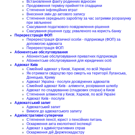
Встановлення факту родинних відносин
Продовження терміну прийняття спадщини
Стягнення інфляційних втрат
Внесення змін до актового запису
Стягнення середнього заробітку за час затримки розрахунку
при звільненні
Скасування податкового повідомлення-рішення
Скасування рішення суду, ухваленого на користь банку
Перереєстрація ФОП
Перереєстрація фізичної особи - підприємця (ФОП) за
допомогою адвоката
Перереєстрація ФОП
Абонентське обслуговування
Абонентське обслуговування приватних підприємців
Абонентське обслуговування для юридичних осіб
Адвокат Київ
Сімейний адвокат у Києві, Харкові, по всій Україні
Як отримати свідоцтво про смерть на території Луганська,
Донецька, Криму
Адвокат Україна - послуги досвідчених адвокатів
Сімейний адвокат Київ - аліменти, розірвання шлюбу
Адвокат по спадкуванню (спадкових спорах) в Києві
Стягнення аліментів у Києві, Харкові, по всій Україні
Адвокат Київ - послуги
Адвокатський запит
Адвокатський запит
Вимоги до адвокатського запиту
Адміністративні суперечки
Стягнення пенсії, юрист з пенсійних питань
Оскарження акта екологічної інспекції
Адвокат з адміністративних справ
Оскарження дій Держгеокадастру