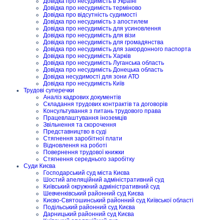
Довідка про несудимість в Україні
Довідка про несудимість терміново
Довідка про відсутність судимості
Довідка про несудимість з апостилем
Довідка про несудимість для усиновлення
Довідка про несудимість для візи
Довідка про несудимість для громадянства
Довідка про несудимість для закордонного паспорта
Довідка про несудимість Харків
Довідка про несудимість Луганська область
Довідка про несудимість Донецька область
Довідка несудимості для зони АТО
Довідка про несудимість Київ
Трудові суперечки
Аналіз кадрових документів
Складання трудових контрактів та договорів
Консультування з питань трудового права
Працевлаштування іноземців
Звільнення та скорочення
Представництво в суді
Стягнення заробітної плати
Відновлення на роботі
Повернення трудової книжки
Стягнення середнього заробітку
Суди Києва
Господарський суд міста Києва
Шостий апеляційний адміністративний суд
Київський окружний адміністративний суд
Шевченківський районний суд Києва
Києво-Святошинський районний суд Київської області
Подільський районний суд Києва
Дарницький районний суд Києва