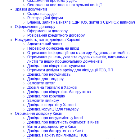
Оскарження протоколу ДПС
Оскарження постанови патрульної поліції
Зразки документів
Скарга на суддю
Реєстраційні форми
Бланки, Запит на витяг з ЄДРПОУ, (витяг з ЄДРПОУ, виписку)
Оформлення договору
Оформлення договору
Розірвання кредитного договору
Несудимість, витяг, довідки в Харкові
Адвокатський запит
Перевірка обмежень на виїзд
Отримання інформації про квартиру, будинок, автомобіль
Отримання рішень, ухвал та судових наказів, виконавчих
листів та інших процесуальних документів
Довідка про відсутність судимості
Отримати довідки з архіву для ліквідації ТОВ, ПП
Довідка про несудимість
Довідки для тендеру
Замовити витяг
Дозвіл на торгівлю в Харкові
Довідка про відсутність банкрутства
Довідка про корупцію
Замовити виписку
Довідка з податків у Харкові
Довідка корупції для тендеру
Отримання довідок у Києві
Довідка про несудимість у Києві
Довідка про відсутність судимості в Києві
Витяг з держреєстру в Києві
Довідка про банкрутство в Києві
Довідка з архіву при ліквідації ТОВ