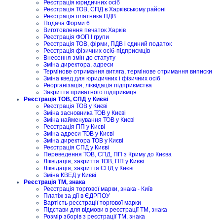
Реєстрація юридичних осіб
Реєстрація ТОВ, СПД в Харківському районі
Реєстрація платника ПДВ
Подача Форми 6
Виготовлення печаток Харків
Реєстрація ФОП I групи
Реєстрація ТОВ, фірми, ПДВ і єдиний податок
Реєстрація фізичних осіб-підприємців
Внесення змін до статуту
Зміна директора, адреси
Термінове отримання витяга, термінове отримання виписки
Зміна квед для юридичних і фізичних осіб
Реорганізація, ліквідація підприємства
Закриття приватного підприємця
Реєстрація ТОВ, СПД у Києві
Реєстрація ТОВ у Києві
Зміна засновника ТОВ у Києві
Зміна найменування ТОВ у Києві
Реєстрація ПП у Києві
Зміна адреси ТОВ у Києві
Зміна директора ТОВ у Києві
Реєстрація СПД у Києві
Переведення ТОВ, СПД, ПП з Криму до Києва
Ліквідація, закриття ТОВ, ПП у Києві
Ліквідація, закриття СПД у Києві
Зміна КВЕД у Києві
Реєстрація ТМ, знака
Реєстрація торгової марки, знака - Київ
Платіж за дії в ЄДРПОУ
Вартість реєстрації торгової марки
Підстави для відмови в реєстрації ТМ, знака
Розмір зборів з реєстрації ТМ, знака