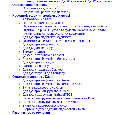
Бланки, Запит на витяг з ЄДРПОУ, (витяг з ЄДРПОУ, виписку)
Оформлення договору
Оформлення договору
Розірвання кредитного договору
Несудимість, витяг, довідки в Харкові
Адвокатський запит
Перевірка обмежень на виїзд
Отримання інформації про квартиру, будинок, автомобіль
Отримання рішень, ухвал та судових наказів, виконавчих
листів та інших процесуальних документів
Довідка про відсутність судимості
Отримати довідки з архіву для ліквідації ТОВ, ПП
Довідка про несудимість
Довідки для тендеру
Замовити витяг
Дозвіл на торгівлю в Харкові
Довідка про відсутність банкрутства
Довідка про корупцію
Замовити виписку
Довідка з податків у Харкові
Довідка корупції для тендеру
Отримання довідок у Києві
Довідка про несудимість у Києві
Довідка про відсутність судимості в Києві
Витяг з держреєстру в Києві
Довідка про банкрутство в Києві
Довідка з архіву при ліквідації ТОВ
Витяг з реєстру платників єдиного податку в Києві
Витяг з реєстру платників ПДВ у Києві
Виписка з держреєстру в Києві
Щорічне підтвердження відомостей у Києві
Рішення про розлучення