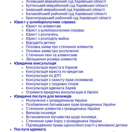
Лозівський міжрайонний суд Харківської області
Куп'янський міжрайонний суд Харківської області
Ізюмський міжрайонний суд Харківської області
Балаклійський районний суд Харківської області
Красноградський районний суд Харківської області
Юрист у шлюборозлучних справах
Юрист по аліментам
Юрист у шлюборозлучних справах
Юрист з розлучень
Юрист з розподілу майна
Відсудити дитину
Позовна заява про стягнення аліментів
Позовна заява про розлучення
Стягнення пені за аліментами
Збільшення розміру аліментів
Юридична консультація
Консультація юриста в Харкові
Консультація юриста по кредитам
Консультація по ДТП
Консультація з захисту прав споживачів
Консультація з трудових спорів
Консультація адвоката Харків
Отримати юридичну консультацію в Україні
Юридичні послуги для іноземців
Розлучення з громадянином України
Позбавлення батьківських прав громадянина України
Стягнення аліментів з громадянина України
Виписка іноземця
Встановлення батьківства щодо іноземця
Стягнення суми боргу з громадянина України
Підтвердження права одноосібної участі у вихованні дитини
Послуги адвоката