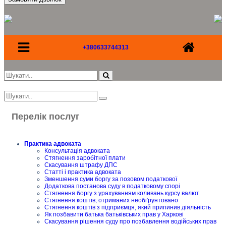
+380633744313
Перелік послуг
Практика адвоката
Консультація адвоката
Стягнення заробітної плати
Скасування штрафу ДПС
Статті і практика адвоката
Зменшення суми боргу за позовом податкової
Додаткова постанова суду в податковому спорі
Стягнення боргу з урахуванням коливань курсу валют
Стягнення коштів, отриманих необґрунтовано
Стягнення коштів з підприємця, який припинив діяльність
Як позбавити батька батьківських прав у Харкові
Скасування рішення суду про позбавлення водійських прав