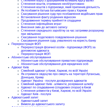
Стягнення боргу з урахуванням коливань курсу валют
Стягнення коштів, отриманих необґрунтовано
Стягнення коштів з підприємця, який припинив діяльність
Як позбавити батька батьківських прав у Харкові
Скасування рішення суду про позбавлення водійських прав
Встановлення факту родинних відносин
Продовження терміну прийняття спадщини
Стягнення інфляційних втрат
Внесення змін до актового запису
Стягнення середнього заробітку за час затримки розрахунку
при звільненні
Скасування податкового повідомлення-рішення
Скасування рішення суду, ухваленого на користь банку
Перереєстрація ФОП
Перереєстрація фізичної особи - підприємця (ФОП) за
допомогою адвоката
Перереєстрація ФОП
Абонентське обслуговування
Абонентське обслуговування приватних підприємців
Абонентське обслуговування для юридичних осіб
Адвокат Київ
Сімейний адвокат у Києві, Харкові, по всій Україні
Як отримати свідоцтво про смерть на території Луганська,
Донецька, Криму
Адвокат Україна - послуги досвідчених адвокатів
Сімейний адвокат Київ - аліменти, розірвання шлюбу
Адвокат по спадкуванню (спадкових спорах) в Києві
Стягнення аліментів у Києві, Харкові, по всій Україні
Адвокат Київ - послуги
Адвокатський запит
Адвокатський запит
Вимоги до адвокатського запиту