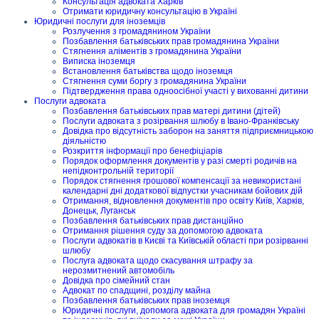
Консультація адвоката Харків
Отримати юридичну консультацію в Україні
Юридичні послуги для іноземців
Розлучення з громадянином України
Позбавлення батьківських прав громадянина України
Стягнення аліментів з громадянина України
Виписка іноземця
Встановлення батьківства щодо іноземця
Стягнення суми боргу з громадянина України
Підтвердження права одноосібної участі у вихованні дитини
Послуги адвоката
Позбавлення батьківських прав матері дитини (дітей)
Послуги адвоката з розірвання шлюбу в Івано-Франківську
Довідка про відсутність заборон на заняття підприємницькою
діяльністю
Розкриття інформації про бенефіціарів
Порядок оформлення документів у разі смерті родичів на
непідконтрольній території
Порядок стягнення грошової компенсації за невикористані
календарні дні додаткової відпустки учасникам бойових дій
Отримання, відновлення документів про освіту Київ, Харків,
Донецьк, Луганськ
Позбавлення батьківських прав дистанційно
Отримання рішення суду за допомогою адвоката
Послуги адвокатів в Києві та Київській області при розірванні
шлюбу
Послуга адвоката щодо скасування штрафу за
нерозмитнений автомобіль
Довідка про сімейний стан
Адвокат по спадщині, розділу майна
Позбавлення батьківських прав іноземця
Юридичні послуги, допомога адвоката для громадян Україні