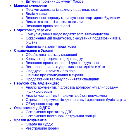
Дитячий проїзний документ Харків
Майнові суперечки
Послуги адвоката із захисту прав власності
Виділ частки
Визначення порядку користування квартирою, будинком
Виплата вартості частки квартири
Визнання права власності
Податкові суперечки
Консультування щодо податкового законодавства
Оскарження дій податкової, скасування податкових актів,
рішень
Відповідь на запит податкової
Спадкування в Україні
Обов'язкова частка у спадщині
Консультація юриста щодо спадку
Визнання права власності для спадкування
Встановлення факту проживання однією сім'єю
Спадкування земельного паю
Спільне про спадкування в Україні
Продовження терміну прийняття спадщини
Нерухомість, будівництво
Аналіз документів, підготовка договору купівлі-продажу,
інших договорів
Аналіз компанії, якій належить об'єкт нерухомості
Отримання документів для початку і закінчення будівництва
Об'єднання квартир
Оскарження дій ДПС
Оскарження протоколу ДПС
Оскарження постанови патрульної поліції
Зразки документів
Скарга на суддю
Реєстраційні форми