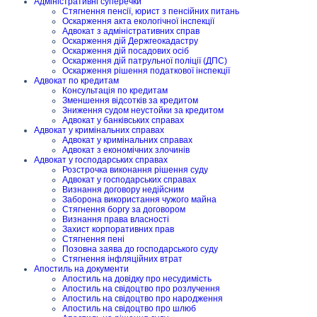
Адміністративні суперечки
Стягнення пенсії, юрист з пенсійних питань
Оскарження акта екологічної інспекції
Адвокат з адміністративних справ
Оскарження дій Держгеокадастру
Оскарження дій посадових осіб
Оскарження дій патрульної поліції (ДПС)
Оскарження рішення податкової інспекції
Адвокат по кредитам
Консультація по кредитам
Зменшення відсотків за кредитом
Зниження судом неустойки за кредитом
Адвокат у банківських справах
Адвокат у кримінальних справах
Адвокат у кримінальних справах
Адвокат з економічних злочинів
Адвокат у господарських справах
Розстрочка виконання рішення суду
Адвокат у господарських справах
Визнання договору недійсним
Заборона використання чужого майна
Стягнення боргу за договором
Визнання права власності
Захист корпоративних прав
Стягнення пені
Позовна заява до господарського суду
Стягнення інфляційних втрат
Апостиль на документи
Апостиль на довідку про несудимість
Апостиль на свідоцтво про розлучення
Апостиль на свідоцтво про народження
Апостиль на свідоцтво про шлюб