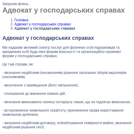
Загрузка флеш...
Адвокат у господарських справах
Головна
Адвокат у господарських справах
Адвокат у господарських справах
Адвокат у господарських справах
Ми надаємо великий спектр послуг для фізичних осіб-підприємців та
юридичних осіб будь-якої форми власності та організаційно-правової
форми у господарських справах.
Це такі справи, як:
- визнання недійсним (незаконним) рішення загальних зборів акціонерів
(засновників),
- виселення з приміщення (його звільнення),
- спонукання до вчинення певних дій,
- визнання виконавчого напису нотаріуса такою, що не підлягає виконанню,
- встановлення земельного сервітуту, припинення права користування
земельною ділянкою,
- визнання недійсним договору, зобов'язування повернути майно, визнання
недійсним рішення сесії,