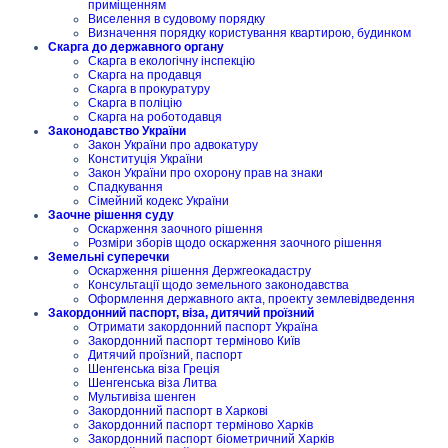
приміщенням
Виселення в судовому порядку
Визначення порядку користування квартирою, будинком
Скарга до державного органу
Скарга в екологічну інспекцію
Скарга на продавця
Скарга в прокуратуру
Скарга в поліцію
Скарга на роботодавця
Законодавство України
Закон України про адвокатуру
Конституція України
Закон України про охорону прав на знаки
Спадкування
Сімейний кодекс України
Заочне рішення суду
Оскарження заочного рішення
Розміри зборів щодо оскарження заочного рішення
Земельні суперечки
Оскарження рішення Держгеокадастру
Консультації щодо земельного законодавства
Оформлення державного акта, проекту землевідведення
Закордонний паспорт, віза, дитячий проїзний
Отримати закордонний паспорт Україна
Закордонний паспорт терміново Київ
Дитячий проїзний, паспорт
Шенгенська віза Греція
Шенгенська віза Литва
Мультивіза шенген
Закордонний паспорт в Харкові
Закордонний паспорт терміново Харків
Закордонний паспорт біометричний Харків