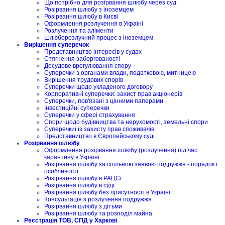
Що потрібно для розірвання шлюбу через суд
Розірвання шлюбу з іноземцем
Розірвання шлюбу в Києві
Оформлення розлучення в Україні
Розлучення та аліменти
Шлюборозлучний процес з іноземцем
Вирішення суперечок
Представництво інтересів у судах
Стягнення заборгованості
Досудове врегулювання спору
Суперечки з органами влади, податковою, митницею
Вирішення трудових спорів
Суперечки щодо укладеного договору
Корпоративні суперечки: захист прав акціонерів
Суперечки, пов'язані з цінними паперами
Інвестиційні суперечки
Суперечки у сфері страхування
Спори щодо будівництва та нерухомості, земельні спори
Суперечкиі із захисту прав споживачів
Представництво в Європейському суді
Розірвання шлюбу
Оформлення розірвання шлюбу (розлучення) під час
карантину в Україні
Розірвання шлюбу за спільною заявою подружжя - порядок і
особливості
Розірвання шлюбу в РАЦСі
Розірвання шлюбу в суді
Розірвання шлюбу без присутності в Україні
Консультація з розлучення подружжя
Розірвання шлюбу з дітьми
Розірвання шлюбу та розподіл майна
Реєстрація ТОВ, СПД у Харкові