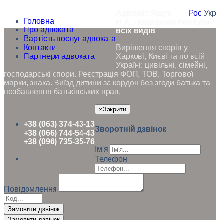
Адвокат Ящук
Рос
Укр
Головна
Н.А. - юридичні послуги
Про адвоката
всіх видів
Вартість послуг адвоката
Контакти
Вирішення спорів у
Партнери адвоката
Харкові, Києві та по всій
Україні: цивільні, сімейні,
господарські спори. Реєстрація ФОП, ТОВ, Торгової
марки, знака. Виїзд дитини за кордон без згоди батька та
позбавлення батьківських прав.
×
Закрити
+38 (063) 374-43-13
Зворотній дзвінок
+38 (066) 744-54-43
+38 (096) 735-35-76
Ім'я
Телефон
Повідомлення
Замовити дзвінок