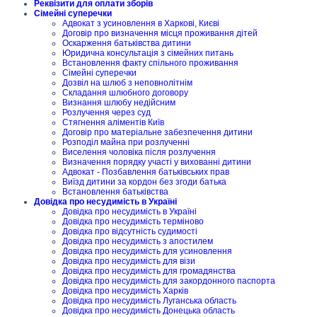
Реквізити для оплати зборів
Сімейні суперечки
Адвокат з усиновлення в Харкові, Києві
Договір про визначення місця проживання дітей
Оскарження батьківства дитини
Юридична консультація з сімейних питань
Встановлення факту спільного проживання
Сімейні суперечки
Дозвіл на шлюб з неповнолітнім
Складання шлюбного договору
Визнання шлюбу недійсним
Розлучення через суд
Стягнення аліментів Київ
Договір про матеріальне забезпечення дитини
Розподіл майна при розлученні
Виселення чоловіка після розлучення
Визначення порядку участі у вихованні дитини
Адвокат - Позбавлення батьківських прав
Виїзд дитини за кордон без згоди батька
Встановлення батьківства
Довідка про несудимість в Україні
Довідка про несудимість в Україні
Довідка про несудимість терміново
Довідка про відсутність судимості
Довідка про несудимість з апостилем
Довідка про несудимість для усиновлення
Довідка про несудимість для візи
Довідка про несудимість для громадянства
Довідка про несудимість для закордонного паспорта
Довідка про несудимість Харків
Довідка про несудимість Луганська область
Довідка про несудимість Донецька область