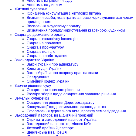
Апостиль на рішення суду
Апостиль на диплом
Житлові суперечки
Юридична консультація з житлових питань
Визнання особи, яка втратила право користування житловим
приміщенням
Виселення в судовому порядку
Визначення порядку користування квартирою, будинком
Скарга до державного органу
Скарга в екологічну інспекцію
Скарга на продавця
Скарга в прокуратуру
Скарга в поліцію
Скарга на роботодавця
Законодавство України
Закон України про адвокатуру
Конституція України
Закон України про охорону прав на знаки
Спадкування
Сімейний кодекс України
Заочне рішення суду
Оскарження заочного рішення
Розміри зборів щодо оскарження заочного рішення
Земельні суперечки
Оскарження рішення Держгеокадастру
Консультації щодо земельного законодавства
Оформлення державного акта, проекту землевідведення
Закордонний паспорт, віза, дитячий проїзний
Отримати закордонний паспорт Україна
Закордонний паспорт терміново Київ
Дитячий проїзний, паспорт
Шенгенська віза Греція