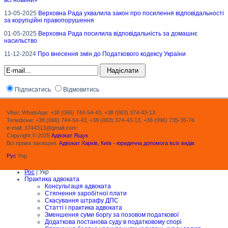
13-05-2025
Верховна Рада ухвалила закон про посилення відповідальності
за корупційні правопорушення
01-05-2025
Верховна Рада посилила відповідальність за домашнє
насильство
11-12-2024
Про внесення змін до Податкового кодексу України
Підписатись
Відмовитись
Viber, WhatsApp: +38 (066) 744-54-43, +38 (063) 374-43-13
Телефони: +38 (066) 744-54-43, +38 (063) 374-43-13, +38 (096) 735-35-76
e-mail: 3744313@gmail.com
Copyright © 2025
Адвокат Ящук
Всі права захищені.
Адвокат Харків, Київ - юридична допомога всіх видів
Рус
Укр
Рос
| Укр
Практика адвоката
Консультація адвоката
Стягнення заробітної плати
Скасування штрафу ДПС
Статті і практика адвоката
Зменшення суми боргу за позовом податкової
Додаткова постанова суду в податковому спорі