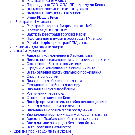
Реєстрація СПД у Києві
Переведення ТОВ, СПД, ПП з Криму до Києва
Ліквідація, закриття ТОВ, ПП у Києві
Ліквідація, закриття СПД у Києві
Зміна КВЕД у Києві
Реєстрація ТМ, знака
Реєстрація торгової марки, знака - Київ
Платіж за дії в ЄДРПОУ
Вартість реєстрації торгової марки
Підстави для відмови в реєстрації ТМ, знака
Розмір зборів з реєстрації ТМ, знака
Реквізити для оплати зборів
Сімейні суперечки
Адвокат з усиновлення в Харкові, Києві
Договір про визначення місця проживання дітей
Оскарження батьківства дитини
Юридична консультація з сімейних питань
Встановлення факту спільного проживання
Сімейні суперечки
Дозвіл на шлюб з неповнолітнім
Складання шлюбного договору
Визнання шлюбу недійсним
Розлучення через суд
Стягнення аліментів Київ
Договір про матеріальне забезпечення дитини
Розподіл майна при розлученні
Виселення чоловіка після розлучення
Визначення порядку участі у вихованні дитини
Адвокат - Позбавлення батьківських прав
Виїзд дитини за кордон без згоди батька
Встановлення батьківства
Довідка про несудимість в Україні