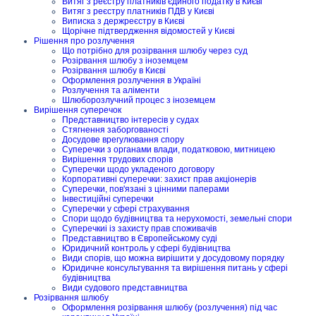
Витяг з реєстру платників єдиного податку в Києві
Витяг з реєстру платників ПДВ у Києві
Виписка з держреєстру в Києві
Щорічне підтвердження відомостей у Києві
Рішення про розлучення
Що потрібно для розірвання шлюбу через суд
Розірвання шлюбу з іноземцем
Розірвання шлюбу в Києві
Оформлення розлучення в Україні
Розлучення та аліменти
Шлюборозлучний процес з іноземцем
Вирішення суперечок
Представництво інтересів у судах
Стягнення заборгованості
Досудове врегулювання спору
Суперечки з органами влади, податковою, митницею
Вирішення трудових спорів
Суперечки щодо укладеного договору
Корпоративні суперечки: захист прав акціонерів
Суперечки, пов'язані з цінними паперами
Інвестиційні суперечки
Суперечки у сфері страхування
Спори щодо будівництва та нерухомості, земельні спори
Суперечкиі із захисту прав споживачів
Представництво в Європейському суді
Юридичний контроль у сфері будівництва
Види спорів, що можна вирішити у досудовому порядку
Юридичне консультування та вирішення питань у сфері
будівництва
Види судового представництва
Розірвання шлюбу
Оформлення розірвання шлюбу (розлучення) під час