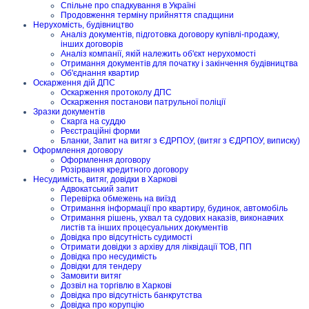
Спільне про спадкування в Україні
Продовження терміну прийняття спадщини
Нерухомість, будівництво
Аналіз документів, підготовка договору купівлі-продажу,
інших договорів
Аналіз компанії, якій належить об'єкт нерухомості
Отримання документів для початку і закінчення будівництва
Об'єднання квартир
Оскарження дій ДПС
Оскарження протоколу ДПС
Оскарження постанови патрульної поліції
Зразки документів
Скарга на суддю
Реєстраційні форми
Бланки, Запит на витяг з ЄДРПОУ, (витяг з ЄДРПОУ, виписку)
Оформлення договору
Оформлення договору
Розірвання кредитного договору
Несудимість, витяг, довідки в Харкові
Адвокатський запит
Перевірка обмежень на виїзд
Отримання інформації про квартиру, будинок, автомобіль
Отримання рішень, ухвал та судових наказів, виконавчих
листів та інших процесуальних документів
Довідка про відсутність судимості
Отримати довідки з архіву для ліквідації ТОВ, ПП
Довідка про несудимість
Довідки для тендеру
Замовити витяг
Дозвіл на торгівлю в Харкові
Довідка про відсутність банкрутства
Довідка про корупцію