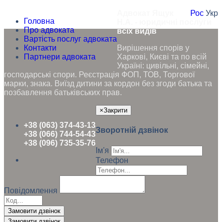
Адвокат Ящук
Рос
Укр
Головна
Н.А. - юридичні послуги
Про адвоката
всіх видів
Вартість послуг адвоката
Контакти
Вирішення спорів у
Партнери адвоката
Харкові, Києві та по всій
Україні: цивільні, сімейні,
господарські спори. Реєстрація ФОП, ТОВ, Торгової
марки, знака. Виїзд дитини за кордон без згоди батька та
позбавлення батьківських прав.
×
Закрити
+38 (063) 374-43-13
Зворотній дзвінок
+38 (066) 744-54-43
+38 (096) 735-35-76
Ім'я
Телефон
Повідомлення
Замовити дзвінок