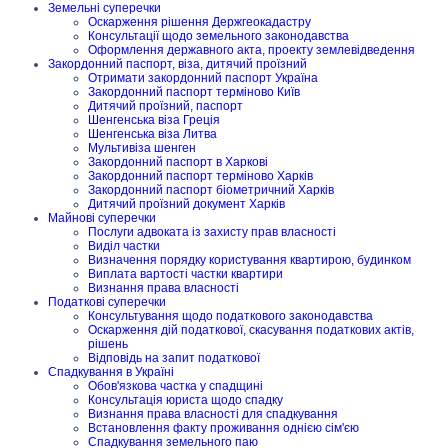
Земельні суперечки
Оскарження рішення Держгеокадастру
Консультації щодо земельного законодавства
Оформлення державного акта, проекту землевідведення
Закордонний паспорт, віза, дитячий проїзний
Отримати закордонний паспорт Україна
Закордонний паспорт терміново Київ
Дитячий проїзний, паспорт
Шенгенська віза Греція
Шенгенська віза Литва
Мультивіза шенген
Закордонний паспорт в Харкові
Закордонний паспорт терміново Харків
Закордонний паспорт біометричний Харків
Дитячий проїзний документ Харків
Майнові суперечки
Послуги адвоката із захисту прав власності
Виділ частки
Визначення порядку користування квартирою, будинком
Виплата вартості частки квартири
Визнання права власності
Податкові суперечки
Консультування щодо податкового законодавства
Оскарження дій податкової, скасування податкових актів,
рішень
Відповідь на запит податкової
Спадкування в Україні
Обов'язкова частка у спадщині
Консультація юриста щодо спадку
Визнання права власності для спадкування
Встановлення факту проживання однією сім'єю
Спадкування земельного паю