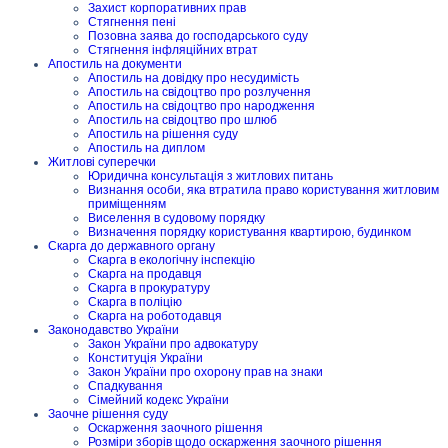
Захист корпоративних прав
Стягнення пені
Позовна заява до господарського суду
Стягнення інфляційних втрат
Апостиль на документи
Апостиль на довідку про несудимість
Апостиль на свідоцтво про розлучення
Апостиль на свідоцтво про народження
Апостиль на свідоцтво про шлюб
Апостиль на рішення суду
Апостиль на диплом
Житлові суперечки
Юридична консультація з житлових питань
Визнання особи, яка втратила право користування житловим
приміщенням
Виселення в судовому порядку
Визначення порядку користування квартирою, будинком
Скарга до державного органу
Скарга в екологічну інспекцію
Скарга на продавця
Скарга в прокуратуру
Скарга в поліцію
Скарга на роботодавця
Законодавство України
Закон України про адвокатуру
Конституція України
Закон України про охорону прав на знаки
Спадкування
Сімейний кодекс України
Заочне рішення суду
Оскарження заочного рішення
Розміри зборів щодо оскарження заочного рішення