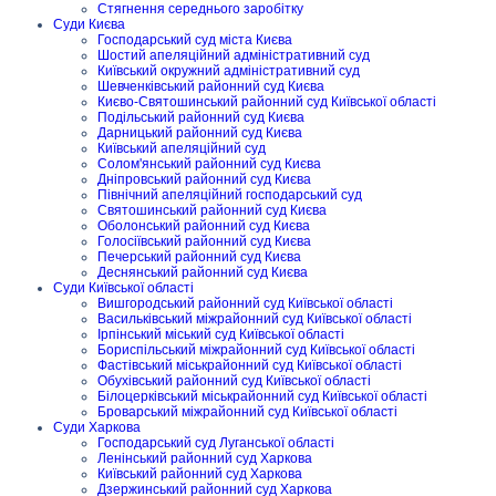
Стягнення середнього заробітку
Суди Києва
Господарський суд міста Києва
Шостий апеляційний адміністративний суд
Київський окружний адміністративний суд
Шевченківський районний суд Києва
Києво-Святошинський районний суд Київської області
Подільський районний суд Києва
Дарницький районний суд Києва
Київський апеляційний суд
Солом'янський районний суд Києва
Дніпровський районний суд Києва
Північний апеляційний господарський суд
Святошинський районний суд Києва
Оболонський районний суд Києва
Голосіївський районний суд Києва
Печерський районний суд Києва
Деснянський районний суд Києва
Суди Київської області
Вишгородський районний суд Київської області
Васильківський міжрайонний суд Київської області
Ірпінський міський суд Київської області
Бориспільський міжрайонний суд Київської області
Фастівський міськрайонний суд Київської області
Обухівський районний суд Київської області
Білоцерківський міськрайонний суд Київської області
Броварський міжрайонний суд Київської області
Суди Харкова
Господарський суд Луганської області
Ленінський районний суд Харкова
Київський районний суд Харкова
Дзержинський районний суд Харкова