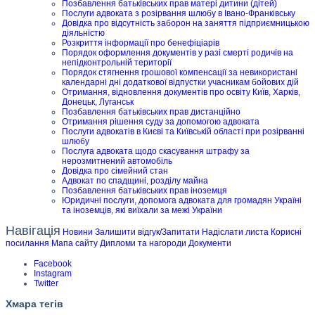
Позбавлення батьківських прав матері дитини (дітей)
Послуги адвоката з розірвання шлюбу в Івано-Франківську
Довідка про відсутність заборон на заняття підприємницькою
діяльністю
Розкриття інформації про бенефіціарів
Порядок оформлення документів у разі смерті родичів на
непідконтрольній території
Порядок стягнення грошової компенсації за невикористані
календарні дні додаткової відпустки учасникам бойових дій
Отримання, відновлення документів про освіту Київ, Харків,
Донецьк, Луганськ
Позбавлення батьківських прав дистанційно
Отримання рішення суду за допомогою адвоката
Послуги адвокатів в Києві та Київській області при розірванні
шлюбу
Послуга адвоката щодо скасування штрафу за
нерозмитнений автомобіль
Довідка про сімейний стан
Адвокат по спадщині, розділу майна
Позбавлення батьківських прав іноземця
Юридичні послуги, допомога адвоката для громадян Україні
та іноземців, які виїхали за межі України
Навігація
Новини
Залишити відгук/Запитати
Надіслати листа
Корисні
посилання
Мапа сайту
Дипломи та нагороди
Документи
Facebook
Instagram
Twitter
Хмара тегів