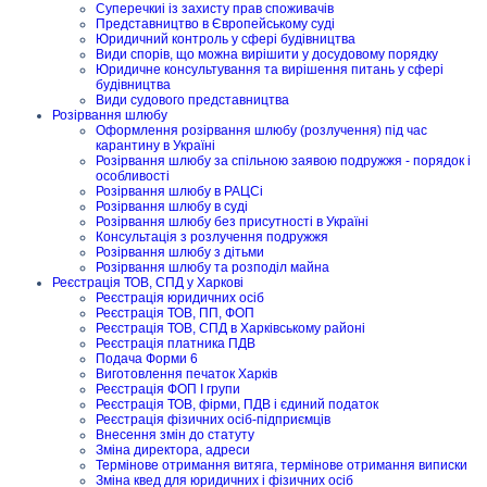
Суперечкиі із захисту прав споживачів
Представництво в Європейському суді
Юридичний контроль у сфері будівництва
Види спорів, що можна вирішити у досудовому порядку
Юридичне консультування та вирішення питань у сфері
будівництва
Види судового представництва
Розірвання шлюбу
Оформлення розірвання шлюбу (розлучення) під час
карантину в Україні
Розірвання шлюбу за спільною заявою подружжя - порядок і
особливості
Розірвання шлюбу в РАЦСі
Розірвання шлюбу в суді
Розірвання шлюбу без присутності в Україні
Консультація з розлучення подружжя
Розірвання шлюбу з дітьми
Розірвання шлюбу та розподіл майна
Реєстрація ТОВ, СПД у Харкові
Реєстрація юридичних осіб
Реєстрація ТОВ, ПП, ФОП
Реєстрація ТОВ, СПД в Харківському районі
Реєстрація платника ПДВ
Подача Форми 6
Виготовлення печаток Харків
Реєстрація ФОП I групи
Реєстрація ТОВ, фірми, ПДВ і єдиний податок
Реєстрація фізичних осіб-підприємців
Внесення змін до статуту
Зміна директора, адреси
Термінове отримання витяга, термінове отримання виписки
Зміна квед для юридичних і фізичних осіб