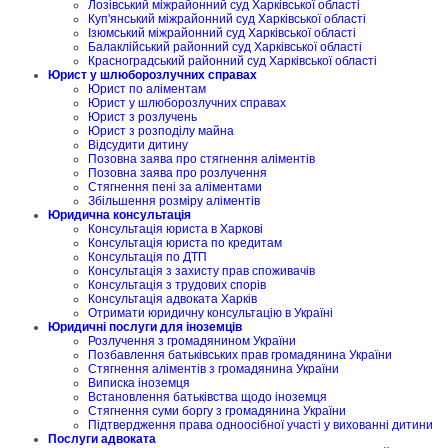
Лозівський міжрайонний суд Харківської області
Куп'янський міжрайонний суд Харківської області
Ізюмський міжрайонний суд Харківської області
Балаклійський районний суд Харківської області
Красноградський районний суд Харківської області
Юрист у шлюборозлучних справах
Юрист по аліментам
Юрист у шлюборозлучних справах
Юрист з розлучень
Юрист з розподілу майна
Відсудити дитину
Позовна заява про стягнення аліментів
Позовна заява про розлучення
Стягнення пені за аліментами
Збільшення розміру аліментів
Юридична консультація
Консультація юриста в Харкові
Консультація юриста по кредитам
Консультація по ДТП
Консультація з захисту прав споживачів
Консультація з трудових спорів
Консультація адвоката Харків
Отримати юридичну консультацію в Україні
Юридичні послуги для іноземців
Розлучення з громадянином України
Позбавлення батьківських прав громадянина України
Стягнення аліментів з громадянина України
Виписка іноземця
Встановлення батьківства щодо іноземця
Стягнення суми боргу з громадянина України
Підтвердження права одноосібної участі у вихованні дитини
Послуги адвоката