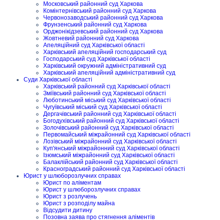
Московський районний суд Харкова
Комінтернівський районний суд Харкова
Червонозаводський районний суд Харкова
Фрунзенський районний суд Харкова
Орджонікідзевський районний суд Харкова
Жовтневий районний суд Харкова
Апеляційний суд Харківської області
Харківський апеляційний господарський суд
Господарський суд Харківської області
Харківський окружний адміністративний суд
Харківський апеляційний адміністративний суд
Суди Харківської області
Харківський районний суд Харківської області
Зміївський районний суд Харківської області
Люботинський міський суд Харківської області
Чугуївський міський суд Харківської області
Дергачівський районний суд Харківської області
Богодухівський районний суд Харківської області
Золочівський районний суд Харківської області
Первомайський міжрайонний суд Харківської області
Лозівський міжрайонний суд Харківської області
Куп'янський міжрайонний суд Харківської області
Ізюмський міжрайонний суд Харківської області
Балаклійський районний суд Харківської області
Красноградський районний суд Харківської області
Юрист у шлюборозлучних справах
Юрист по аліментам
Юрист у шлюборозлучних справах
Юрист з розлучень
Юрист з розподілу майна
Відсудити дитину
Позовна заява про стягнення аліментів