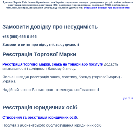
Адвокат Харків, Київ, Івано-Франківськ, вся Україна - юридичні послуги: розлучення, розділ майна, аліменти,
реєстрація підприємства, реєстрація ТОВ, реєстрація торгової марки, реєстрація ФОП, позбавлення
батьківських прав, розірвання шлюбу, відновлення документів,
отримання довідки про сімейний стан
Замовити довідку про несудимість
+38 (099) 655-0-566
Замовити витяг про відсутність судимості
Реєстрація Торгової Марки
Реєстрація торгової марки, знака на товари або послуги
додасть
впізнаваності і солідності Вашому бізнесу.
Якісна і швидка реєстрація знака, логотипу, бренду (торгової марки) -
Україна
Надійний захист Ваших прав інтелектуальної власності.
далі »
Реєстрація юридичних осіб
Створення та реєстрація юридичних осіб
.
Послуга з абонентського обслуговування юридичних осіб.