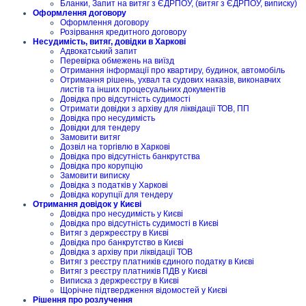
Бланки, Запит на витяг з ЄДРПОУ, (витяг з ЄДРПОУ, виписку)
Оформлення договору
Оформлення договору
Розірвання кредитного договору
Несудимість, витяг, довідки в Харкові
Адвокатський запит
Перевірка обмежень на виїзд
Отримання інформації про квартиру, будинок, автомобіль
Отримання рішень, ухвал та судових наказів, виконавчих
листів та інших процесуальних документів
Довідка про відсутність судимості
Отримати довідки з архіву для ліквідації ТОВ, ПП
Довідка про несудимість
Довідки для тендеру
Замовити витяг
Дозвіл на торгівлю в Харкові
Довідка про відсутність банкрутства
Довідка про корупцію
Замовити виписку
Довідка з податків у Харкові
Довідка корупції для тендеру
Отримання довідок у Києві
Довідка про несудимість у Києві
Довідка про відсутність судимості в Києві
Витяг з держреєстру в Києві
Довідка про банкрутство в Києві
Довідка з архіву при ліквідації ТОВ
Витяг з реєстру платників єдиного податку в Києві
Витяг з реєстру платників ПДВ у Києві
Виписка з держреєстру в Києві
Щорічне підтвердження відомостей у Києві
Рішення про розлучення