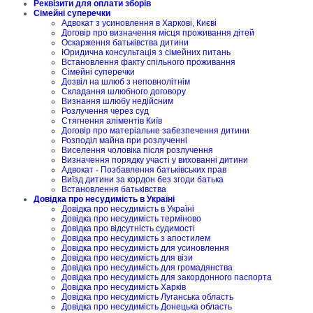
Реквізити для оплати зборів
Сімейні суперечки
Адвокат з усиновлення в Харкові, Києві
Договір про визначення місця проживання дітей
Оскарження батьківства дитини
Юридична консультація з сімейних питань
Встановлення факту спільного проживання
Сімейні суперечки
Дозвіл на шлюб з неповнолітнім
Складання шлюбного договору
Визнання шлюбу недійсним
Розлучення через суд
Стягнення аліментів Київ
Договір про матеріальне забезпечення дитини
Розподіл майна при розлученні
Виселення чоловіка після розлучення
Визначення порядку участі у вихованні дитини
Адвокат - Позбавлення батьківських прав
Виїзд дитини за кордон без згоди батька
Встановлення батьківства
Довідка про несудимість в Україні
Довідка про несудимість в Україні
Довідка про несудимість терміново
Довідка про відсутність судимості
Довідка про несудимість з апостилем
Довідка про несудимість для усиновлення
Довідка про несудимість для візи
Довідка про несудимість для громадянства
Довідка про несудимість для закордонного паспорта
Довідка про несудимість Харків
Довідка про несудимість Луганська область
Довідка про несудимість Донецька область