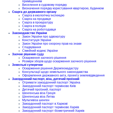
приміщенням
Виселення в судовому порядку
Визначення порядку користування квартирою, будинком
Скарга до державного органу
Скарга в екологічну інспекцію
Скарга на продавця
Скарга в прокуратуру
Скарга в поліцію
Скарга на роботодавця
Законодавство України
Закон України про адвокатуру
Конституція України
Закон України про охорону прав на знаки
Спадкування
Сімейний кодекс України
Заочне рішення суду
Оскарження заочного рішення
Розміри зборів щодо оскарження заочного рішення
Земельні суперечки
Оскарження рішення Держгеокадастру
Консультації щодо земельного законодавства
Оформлення державного акта, проекту землевідведення
Закордонний паспорт, віза, дитячий проїзний
Отримати закордонний паспорт Україна
Закордонний паспорт терміново Київ
Дитячий проїзний, паспорт
Шенгенська віза Греція
Шенгенська віза Литва
Мультивіза шенген
Закордонний паспорт в Харкові
Закордонний паспорт терміново Харків
Закордонний паспорт біометричний Харків