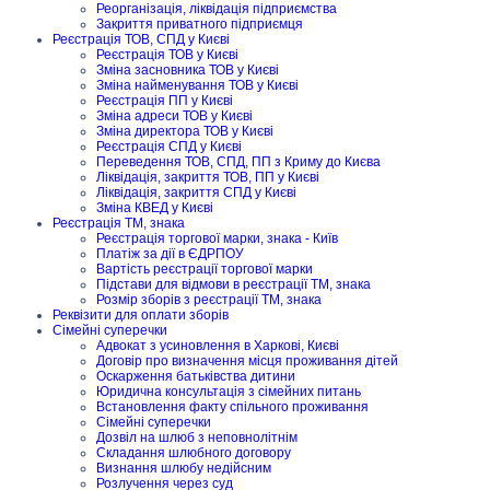
Реорганізація, ліквідація підприємства
Закриття приватного підприємця
Реєстрація ТОВ, СПД у Києві
Реєстрація ТОВ у Києві
Зміна засновника ТОВ у Києві
Зміна найменування ТОВ у Києві
Реєстрація ПП у Києві
Зміна адреси ТОВ у Києві
Зміна директора ТОВ у Києві
Реєстрація СПД у Києві
Переведення ТОВ, СПД, ПП з Криму до Києва
Ліквідація, закриття ТОВ, ПП у Києві
Ліквідація, закриття СПД у Києві
Зміна КВЕД у Києві
Реєстрація ТМ, знака
Реєстрація торгової марки, знака - Київ
Платіж за дії в ЄДРПОУ
Вартість реєстрації торгової марки
Підстави для відмови в реєстрації ТМ, знака
Розмір зборів з реєстрації ТМ, знака
Реквізити для оплати зборів
Сімейні суперечки
Адвокат з усиновлення в Харкові, Києві
Договір про визначення місця проживання дітей
Оскарження батьківства дитини
Юридична консультація з сімейних питань
Встановлення факту спільного проживання
Сімейні суперечки
Дозвіл на шлюб з неповнолітнім
Складання шлюбного договору
Визнання шлюбу недійсним
Розлучення через суд