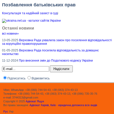
Позбавлення батьківських прав
Консультація та надійний захист в суд
і
Останні новини
всі новини»
13-05-2025
Верховна Рада ухвалила закон про посилення відповідальності
за корупційні правопорушення
01-05-2025
Верховна Рада посилила відповідальність за домашнє
насильство
11-12-2024
Про внесення змін до Податкового кодексу України
Підписатись
Відмовитись
Viber, WhatsApp: +38 (066) 744-54-43, +38 (063) 374-43-13
Телефони: +38 (066) 744-54-43, +38 (063) 374-43-13, +38 (096) 735-35-76
e-mail: 3744313@gmail.com
Copyright © 2025
Адвокат Ящук
Всі права захищені.
Адвокат Харків, Київ - юридична допомога всіх видів
Рус
Укр