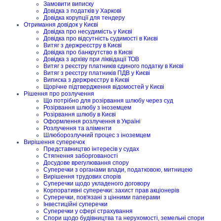
Замовити виписку
Довідка з податків у Харкові
Довідка корупції для тендеру
Отримання довідок у Києві
Довідка про несудимість у Києві
Довідка про відсутність судимості в Києві
Витяг з держреєстру в Києві
Довідка про банкрутство в Києві
Довідка з архіву при ліквідації ТОВ
Витяг з реєстру платників єдиного податку в Києві
Витяг з реєстру платників ПДВ у Києві
Виписка з держреєстру в Києві
Щорічне підтвердження відомостей у Києві
Рішення про розлучення
Що потрібно для розірвання шлюбу через суд
Розірвання шлюбу з іноземцем
Розірвання шлюбу в Києві
Оформлення розлучення в Україні
Розлучення та аліменти
Шлюборозлучний процес з іноземцем
Вирішення суперечок
Представництво інтересів у судах
Стягнення заборгованості
Досудове врегулювання спору
Суперечки з органами влади, податковою, митницею
Вирішення трудових спорів
Суперечки щодо укладеного договору
Корпоративні суперечки: захист прав акціонерів
Суперечки, пов'язані з цінними паперами
Інвестиційні суперечки
Суперечки у сфері страхування
Спори щодо будівництва та нерухомості, земельні спори