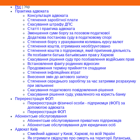
Рос
| Укр
Практика адвоката
Консультація адвоката
Стягнення заробітної плати
Скасування штрафу ДПС
Статті і практика адвоката
Зменшення суми боргу за позовом податкової
Додаткова постанова суду в податковому спорі
Стягнення боргу з урахуванням коливань курсу валют
Стягнення коштів, отриманих необґрунтовано
Стягнення коштів з підприємця, який припинив діяльність
Як позбавити батька батьківських прав у Харкові
Скасування рішення суду про позбавлення водійських прав
Встановлення факту родинних відносин
Продовження терміну прийняття спадщини
Стягнення інфляційних втрат
Внесення змін до актового запису
Стягнення середнього заробітку за час затримки розрахунку
при звільненні
Скасування податкового повідомлення-рішення
Скасування рішення суду, ухваленого на користь банку
Перереєстрація ФОП
Перереєстрація фізичної особи - підприємця (ФОП) за
допомогою адвоката
Перереєстрація ФОП
Абонентське обслуговування
Абонентське обслуговування приватних підприємців
Абонентське обслуговування для юридичних осіб
Адвокат Київ
Сімейний адвокат у Києві, Харкові, по всій Україні
Як отримати свідоцтво про смерть на території Луганська,