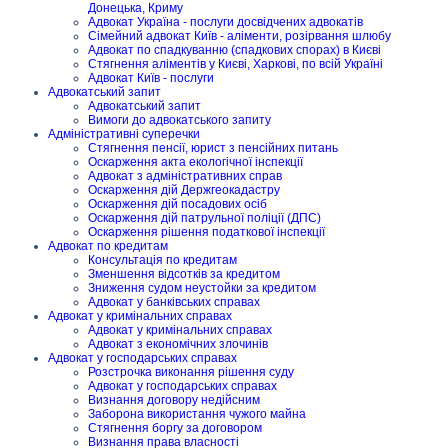
Донецька, Криму
Адвокат Україна - послуги досвідчених адвокатів
Сімейний адвокат Київ - аліменти, розірвання шлюбу
Адвокат по спадкуванню (спадкових спорах) в Києві
Стягнення аліментів у Києві, Харкові, по всій Україні
Адвокат Київ - послуги
Адвокатський запит
Адвокатський запит
Вимоги до адвокатського запиту
Адміністративні суперечки
Стягнення пенсії, юрист з пенсійних питань
Оскарження акта екологічної інспекції
Адвокат з адміністративних справ
Оскарження дій Держгеокадастру
Оскарження дій посадових осіб
Оскарження дій патрульної поліції (ДПС)
Оскарження рішення податкової інспекції
Адвокат по кредитам
Консультація по кредитам
Зменшення відсотків за кредитом
Зниження судом неустойки за кредитом
Адвокат у банківських справах
Адвокат у кримінальних справах
Адвокат у кримінальних справах
Адвокат з економічних злочинів
Адвокат у господарських справах
Розстрочка виконання рішення суду
Адвокат у господарських справах
Визнання договору недійсним
Заборона використання чужого майна
Стягнення боргу за договором
Визнання права власності