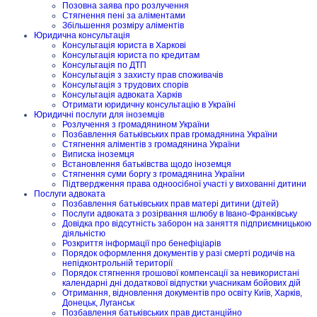
Позовна заява про розлучення
Стягнення пені за аліментами
Збільшення розміру аліментів
Юридична консультація
Консультація юриста в Харкові
Консультація юриста по кредитам
Консультація по ДТП
Консультація з захисту прав споживачів
Консультація з трудових спорів
Консультація адвоката Харків
Отримати юридичну консультацію в Україні
Юридичні послуги для іноземців
Розлучення з громадянином України
Позбавлення батьківських прав громадянина України
Стягнення аліментів з громадянина України
Виписка іноземця
Встановлення батьківства щодо іноземця
Стягнення суми боргу з громадянина України
Підтвердження права одноосібної участі у вихованні дитини
Послуги адвоката
Позбавлення батьківських прав матері дитини (дітей)
Послуги адвоката з розірвання шлюбу в Івано-Франківську
Довідка про відсутність заборон на заняття підприємницькою
діяльністю
Розкриття інформації про бенефіціарів
Порядок оформлення документів у разі смерті родичів на
непідконтрольній території
Порядок стягнення грошової компенсації за невикористані
календарні дні додаткової відпустки учасникам бойових дій
Отримання, відновлення документів про освіту Київ, Харків,
Донецьк, Луганськ
Позбавлення батьківських прав дистанційно