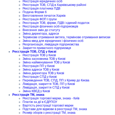
Реєстрація юридичних осіб
Реєстрація ТОВ, СПД в Харківському районі
Реєстрація платника ПДВ
Подача Форми 6
Виготовлення печаток Харків
Реєстрація ФОП I групи
Реєстрація ТОВ, фірми, ПДВ і єдиний податок
Реєстрація фізичних осіб-підприємців
Внесення змін до статуту
Зміна директора, адреси
Термінове отримання витяга, термінове отримання виписки
Зміна квед для юридичних і фізичних осіб
Реорганізація, ліквідація підприємства
Закриття приватного підприємця
Реєстрація ТОВ, СПД у Києві
Реєстрація ТОВ у Києві
Зміна засновника ТОВ у Києві
Зміна найменування ТОВ у Києві
Реєстрація ПП у Києві
Зміна адреси ТОВ у Києві
Зміна директора ТОВ у Києві
Реєстрація СПД у Києві
Переведення ТОВ, СПД, ПП з Криму до Києва
Ліквідація, закриття ТОВ, ПП у Києві
Ліквідація, закриття СПД у Києві
Зміна КВЕД у Києві
Реєстрація ТМ, знака
Реєстрація торгової марки, знака - Київ
Платіж за дії в ЄДРПОУ
Вартість реєстрації торгової марки
Підстави для відмови в реєстрації ТМ, знака
Розмір зборів з реєстрації ТМ, знака