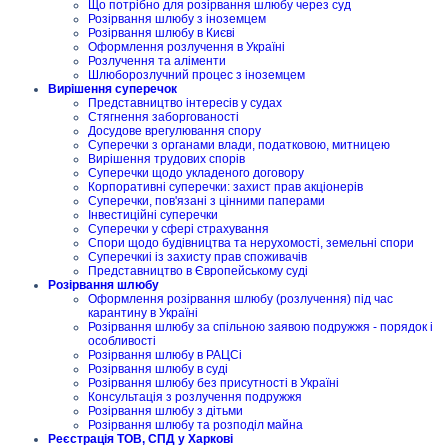
Що потрібно для розірвання шлюбу через суд
Розірвання шлюбу з іноземцем
Розірвання шлюбу в Києві
Оформлення розлучення в Україні
Розлучення та аліменти
Шлюборозлучний процес з іноземцем
Вирішення суперечок
Представництво інтересів у судах
Стягнення заборгованості
Досудове врегулювання спору
Суперечки з органами влади, податковою, митницею
Вирішення трудових спорів
Суперечки щодо укладеного договору
Корпоративні суперечки: захист прав акціонерів
Суперечки, пов'язані з цінними паперами
Інвестиційні суперечки
Суперечки у сфері страхування
Спори щодо будівництва та нерухомості, земельні спори
Суперечкиі із захисту прав споживачів
Представництво в Європейському суді
Розірвання шлюбу
Оформлення розірвання шлюбу (розлучення) під час
карантину в Україні
Розірвання шлюбу за спільною заявою подружжя - порядок і
особливості
Розірвання шлюбу в РАЦСі
Розірвання шлюбу в суді
Розірвання шлюбу без присутності в Україні
Консультація з розлучення подружжя
Розірвання шлюбу з дітьми
Розірвання шлюбу та розподіл майна
Реєстрація ТОВ, СПД у Харкові