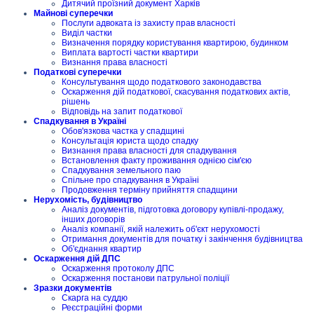
Дитячий проїзний документ Харків
Майнові суперечки
Послуги адвоката із захисту прав власності
Виділ частки
Визначення порядку користування квартирою, будинком
Виплата вартості частки квартири
Визнання права власності
Податкові суперечки
Консультування щодо податкового законодавства
Оскарження дій податкової, скасування податкових актів,
рішень
Відповідь на запит податкової
Спадкування в Україні
Обов'язкова частка у спадщині
Консультація юриста щодо спадку
Визнання права власності для спадкування
Встановлення факту проживання однією сім'єю
Спадкування земельного паю
Спільне про спадкування в Україні
Продовження терміну прийняття спадщини
Нерухомість, будівництво
Аналіз документів, підготовка договору купівлі-продажу,
інших договорів
Аналіз компанії, якій належить об'єкт нерухомості
Отримання документів для початку і закінчення будівництва
Об'єднання квартир
Оскарження дій ДПС
Оскарження протоколу ДПС
Оскарження постанови патрульної поліції
Зразки документів
Скарга на суддю
Реєстраційні форми