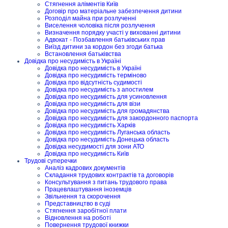
Стягнення аліментів Київ
Договір про матеріальне забезпечення дитини
Розподіл майна при розлученні
Виселення чоловіка після розлучення
Визначення порядку участі у вихованні дитини
Адвокат - Позбавлення батьківських прав
Виїзд дитини за кордон без згоди батька
Встановлення батьківства
Довідка про несудимість в Україні
Довідка про несудимість в Україні
Довідка про несудимість терміново
Довідка про відсутність судимості
Довідка про несудимість з апостилем
Довідка про несудимість для усиновлення
Довідка про несудимість для візи
Довідка про несудимість для громадянства
Довідка про несудимість для закордонного паспорта
Довідка про несудимість Харків
Довідка про несудимість Луганська область
Довідка про несудимість Донецька область
Довідка несудимості для зони АТО
Довідка про несудимість Київ
Трудові суперечки
Аналіз кадрових документів
Складання трудових контрактів та договорів
Консультування з питань трудового права
Працевлаштування іноземців
Звільнення та скорочення
Представництво в суді
Стягнення заробітної плати
Відновлення на роботі
Повернення трудової книжки