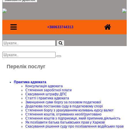
+380633744313
Перелік послуг
Практика адвоката
Консультація адвоката
Стягнення заробітної плати
Скасування штрафу ДПС
Статті і практика адвоката
Зменшення суми боргу за позовом податкової
Додаткова постанова суду в податковому спорі
Стягнення боргу з урахуванням коливань курсу валют
Стягнення коштів, отриманих необґрунтовано
Стягнення коштів з підприємця, який припинив діяльність
Як позбавити батька батьківських прав у Харкові
Скасування рішення суду про позбавлення водійських прав