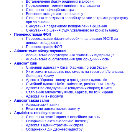
Встановлення факту родинних відносин
Продовження терміну прийняття спадщини
Стягнення інфляційних втрат
Внесення змін до актового запису
Стягнення середнього заробітку за час затримки розрахунку
при звільненні
Скасування податкового повідомлення-рішення
Скасування рішення суду, ухваленого на користь банку
Перереєстрація ФОП
Перереєстрація фізичної особи - підприємця (ФОП) за
допомогою адвоката
Перереєстрація ФОП
Абонентське обслуговування
Абонентське обслуговування приватних підприємців
Абонентське обслуговування для юридичних осіб
Адвокат Київ
Сімейний адвокат у Києві, Харкові, по всій Україні
Як отримати свідоцтво про смерть на території Луганська,
Донецька, Криму
Адвокат Україна - послуги досвідчених адвокатів
Сімейний адвокат Київ - аліменти, розірвання шлюбу
Адвокат по спадкуванню (спадкових спорах) в Києві
Стягнення аліментів у Києві, Харкові, по всій Україні
Адвокат Київ - послуги
Адвокатський запит
Адвокатський запит
Вимоги до адвокатського запиту
Адміністративні суперечки
Стягнення пенсії, юрист з пенсійних питань
Оскарження акта екологічної інспекції
Адвокат з адміністративних справ
Оскарження дій Держгеокадастру