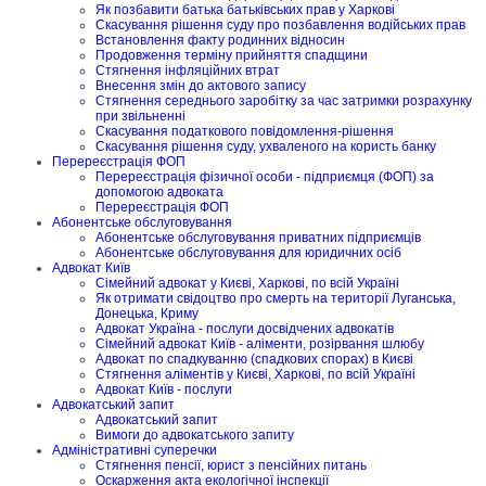
Як позбавити батька батьківських прав у Харкові
Скасування рішення суду про позбавлення водійських прав
Встановлення факту родинних відносин
Продовження терміну прийняття спадщини
Стягнення інфляційних втрат
Внесення змін до актового запису
Стягнення середнього заробітку за час затримки розрахунку
при звільненні
Скасування податкового повідомлення-рішення
Скасування рішення суду, ухваленого на користь банку
Перереєстрація ФОП
Перереєстрація фізичної особи - підприємця (ФОП) за
допомогою адвоката
Перереєстрація ФОП
Абонентське обслуговування
Абонентське обслуговування приватних підприємців
Абонентське обслуговування для юридичних осіб
Адвокат Київ
Сімейний адвокат у Києві, Харкові, по всій Україні
Як отримати свідоцтво про смерть на території Луганська,
Донецька, Криму
Адвокат Україна - послуги досвідчених адвокатів
Сімейний адвокат Київ - аліменти, розірвання шлюбу
Адвокат по спадкуванню (спадкових спорах) в Києві
Стягнення аліментів у Києві, Харкові, по всій Україні
Адвокат Київ - послуги
Адвокатський запит
Адвокатський запит
Вимоги до адвокатського запиту
Адміністративні суперечки
Стягнення пенсії, юрист з пенсійних питань
Оскарження акта екологічної інспекції