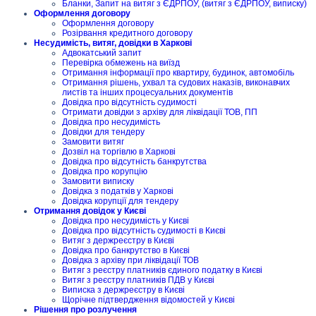
Бланки, Запит на витяг з ЄДРПОУ, (витяг з ЄДРПОУ, виписку)
Оформлення договору
Оформлення договору
Розірвання кредитного договору
Несудимість, витяг, довідки в Харкові
Адвокатський запит
Перевірка обмежень на виїзд
Отримання інформації про квартиру, будинок, автомобіль
Отримання рішень, ухвал та судових наказів, виконавчих
листів та інших процесуальних документів
Довідка про відсутність судимості
Отримати довідки з архіву для ліквідації ТОВ, ПП
Довідка про несудимість
Довідки для тендеру
Замовити витяг
Дозвіл на торгівлю в Харкові
Довідка про відсутність банкрутства
Довідка про корупцію
Замовити виписку
Довідка з податків у Харкові
Довідка корупції для тендеру
Отримання довідок у Києві
Довідка про несудимість у Києві
Довідка про відсутність судимості в Києві
Витяг з держреєстру в Києві
Довідка про банкрутство в Києві
Довідка з архіву при ліквідації ТОВ
Витяг з реєстру платників єдиного податку в Києві
Витяг з реєстру платників ПДВ у Києві
Виписка з держреєстру в Києві
Щорічне підтвердження відомостей у Києві
Рішення про розлучення