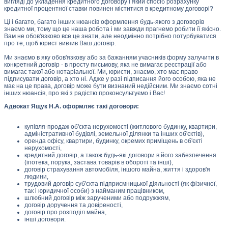
вигляді до укладення кредитного договору і який спосіб розрахунку
кредитної процентної ставки повинен міститися в кредитному договорі?
Ці і багато, багато інших нюансів оформлення будь-якого з договорів
знаємо ми, тому що це наша робота і ми завжди прагнемо робити її якісно.
Вам не обов'язково все це знати, але неодмінно потрібно потурбуватися
про те, щоб юрист вивчив Ваш договір.
Ми знаємо в яку обов'язкову або за бажанням учасників форму залучити в
конкретний договір - в просту письмову, яка не вимагає реєстрації або
вимагає такої або нотаріальної. Ми, юристи, знаємо, хто має право
підписувати договір, а хто ні. Адже у разі підписання його особою, яка не
має на це права, договір може бути визнаний недійсним. Ми знаємо сотні
інших нюансів, про які з радістю проконсультуємо і Вас!
Адвокат Ящук Н.А. оформляє такі договори:
купівля-продаж об'єкта нерухомості (житлового будинку, квартири,
адміністративної будівлі, земельної ділянки та інших об'єктів),
оренда офісу, квартири, будинку, окремих приміщень в об'єкті
нерухомості,
кредитний договір, а також будь-які договори в його забезпечення
(іпотека, порука, застава товарів в обороті та інші),
договір страхування автомобіля, іншого майна, життя і здоров'я
людини,
трудовий договір суб'єкта підприємницької діяльності (як фізичної,
так і юридичної особи) з найманим працівником,
шлюбний договір між зарученими або подружжям,
договір доручення та довіреності,
договір про розподіл майна,
інші договори.