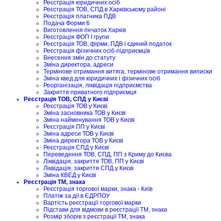
Реєстрація юридичних осіб
Реєстрація ТОВ, СПД в Харківському районі
Реєстрація платника ПДВ
Подача Форми 6
Виготовлення печаток Харків
Реєстрація ФОП I групи
Реєстрація ТОВ, фірми, ПДВ і єдиний податок
Реєстрація фізичних осіб-підприємців
Внесення змін до статуту
Зміна директора, адреси
Термінове отримання витяга, термінове отримання виписки
Зміна квед для юридичних і фізичних осіб
Реорганізація, ліквідація підприємства
Закриття приватного підприємця
Реєстрація ТОВ, СПД у Києві
Реєстрація ТОВ у Києві
Зміна засновника ТОВ у Києві
Зміна найменування ТОВ у Києві
Реєстрація ПП у Києві
Зміна адреси ТОВ у Києві
Зміна директора ТОВ у Києві
Реєстрація СПД у Києві
Переведення ТОВ, СПД, ПП з Криму до Києва
Ліквідація, закриття ТОВ, ПП у Києві
Ліквідація, закриття СПД у Києві
Зміна КВЕД у Києві
Реєстрація ТМ, знака
Реєстрація торгової марки, знака - Київ
Платіж за дії в ЄДРПОУ
Вартість реєстрації торгової марки
Підстави для відмови в реєстрації ТМ, знака
Розмір зборів з реєстрації ТМ, знака