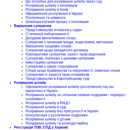
Що потрібно для розірвання шлюбу через суд
Розірвання шлюбу з іноземцем
Розірвання шлюбу в Києві
Оформлення розлучення в Україні
Розлучення та аліменти
Шлюборозлучний процес з іноземцем
Вирішення суперечок
Представництво інтересів у судах
Стягнення заборгованості
Досудове врегулювання спору
Суперечки з органами влади, податковою, митницею
Вирішення трудових спорів
Суперечки щодо укладеного договору
Корпоративні суперечки: захист прав акціонерів
Суперечки, пов'язані з цінними паперами
Інвестиційні суперечки
Суперечки у сфері страхування
Спори щодо будівництва та нерухомості, земельні спори
Суперечкиі із захисту прав споживачів
Представництво в Європейському суді
Розірвання шлюбу
Оформлення розірвання шлюбу (розлучення) під час
карантину в Україні
Розірвання шлюбу за спільною заявою подружжя - порядок і
особливості
Розірвання шлюбу в РАЦСі
Розірвання шлюбу в суді
Розірвання шлюбу без присутності в Україні
Консультація з розлучення подружжя
Розірвання шлюбу з дітьми
Розірвання шлюбу та розподіл майна
Реєстрація ТОВ, СПД у Харкові