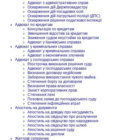
Адвокат з адміністративних справ
Оскарження дій Держгеокадастру
Оскарження дій посадових осіб
Оскарження дій патрульної поліції (ДПС)
Оскарження рішення податкової інспекції
Адвокат по кредитам
Консультація по кредитам
Зменшення відсотків за кредитом
Зниження судом неустойки за кредитом
Адвокат у банківських справах
Адвокат у кримінальних справах
Адвокат у кримінальних справах
Адвокат з економічних злочинів
Адвокат у господарських справах
Розстрочка виконання рішення суду
Адвокат у господарських справах
Визнання договору недійсним
Заборона використання чужого майна
Стягнення боргу за договором
Визнання права власності
Захист корпоративних прав
Стягнення пені
Позовна заява до господарського суду
Стягнення інфляційних втрат
Апостиль на документи
Апостиль на довідку про несудимість
Апостиль на свідоцтво про розлучення
Апостиль на свідоцтво про народження
Апостиль на свідоцтво про шлюб
Апостиль на рішення суду
Апостиль на диплом
Житлові суперечки