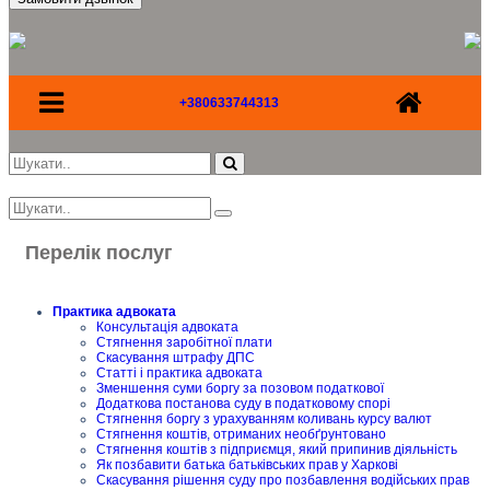
+380633744313
Перелік послуг
Практика адвоката
Консультація адвоката
Стягнення заробітної плати
Скасування штрафу ДПС
Статті і практика адвоката
Зменшення суми боргу за позовом податкової
Додаткова постанова суду в податковому спорі
Стягнення боргу з урахуванням коливань курсу валют
Стягнення коштів, отриманих необґрунтовано
Стягнення коштів з підприємця, який припинив діяльність
Як позбавити батька батьківських прав у Харкові
Скасування рішення суду про позбавлення водійських прав