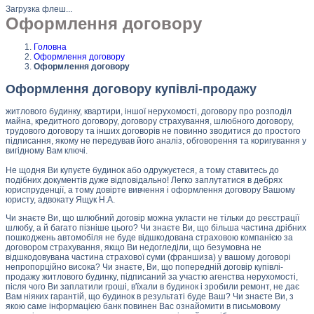
Загрузка флеш...
Оформлення договору
Головна
Оформлення договору
Оформлення договору
Оформлення договору купівлі-продажу
житлового будинку, квартири, іншої нерухомості, договору про розподіл
майна, кредитного договору, договору страхування, шлюбного договору,
трудового договору та інших договорів не повинно зводитися до простого
підписання, якому не передував його аналіз, обговорення та коригування у
вигідному Вам ключі.
Не щодня Ви купуєте будинок або одружуєтеся, а тому ставитесь до
подібних документів дуже відповідально! Легко заплутатися в дебрях
юриспруденції, а тому довірте вивчення і оформлення договору Вашому
юристу, адвокату Ящук Н.А.
Чи знаєте Ви, що шлюбний договір можна укласти не тільки до реєстрації
шлюбу, а й багато пізніше цього? Чи знаєте Ви, що більша частина дрібних
пошкоджень автомобіля не буде відшкодована страховою компанією за
договором страхування, якщо Ви недогледіли, що безумовна не
відшкодовувана частина страхової суми (франшиза) у вашому договорі
непропорційно висока? Чи знаєте, Ви, що попередній договір купівлі-
продажу житлового будинку, підписаний за участю агенства нерухомості,
після чого Ви заплатили гроші, в'їхали в будинок і зробили ремонт, не дає
Вам ніяких гарантій, що будинок в результаті буде Ваш? Чи знаєте Ви, з
якою саме інформацією банк повинен Вас ознайомити в письмовому