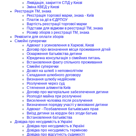
Ліквідація, закриття СПД у Києві
Зміна КВЕД у Києві
Реєстрація ТМ, знака
Реєстрація торгової марки, знака - Київ
Платіж за дії в ЄДРПОУ
Вартість реєстрації торгової марки
Підстави для відмови в реєстрації ТМ, знака
Розмір зборів з реєстрації ТМ, знака
Реквізити для оплати зборів
Сімейні суперечки
Адвокат з усиновлення в Харкові, Києві
Договір про визначення місця проживання дітей
Оскарження батьківства дитини
Юридична консультація з сімейних питань
Встановлення факту спільного проживання
Сімейні суперечки
Дозвіл на шлюб з неповнолітнім
Складання шлюбного договору
Визнання шлюбу недійсним
Розлучення через суд
Стягнення аліментів Київ
Договір про матеріальне забезпечення дитини
Розподіл майна при розлученні
Виселення чоловіка після розлучення
Визначення порядку участі у вихованні дитини
Адвокат - Позбавлення батьківських прав
Виїзд дитини за кордон без згоди батька
Встановлення батьківства
Довідка про несудимість в Україні
Довідка про несудимість в Україні
Довідка про несудимість терміново
Довідка про відсутність судимості