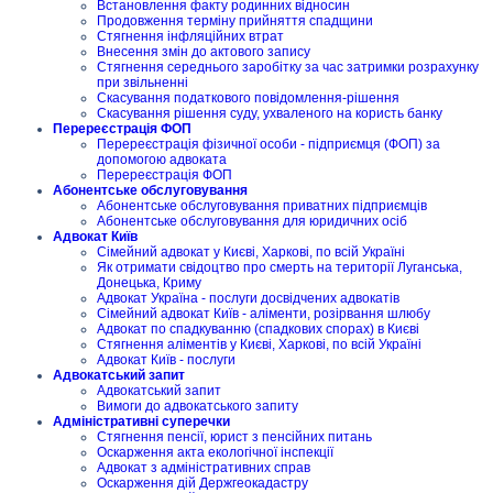
Встановлення факту родинних відносин
Продовження терміну прийняття спадщини
Стягнення інфляційних втрат
Внесення змін до актового запису
Стягнення середнього заробітку за час затримки розрахунку
при звільненні
Скасування податкового повідомлення-рішення
Скасування рішення суду, ухваленого на користь банку
Перереєстрація ФОП
Перереєстрація фізичної особи - підприємця (ФОП) за
допомогою адвоката
Перереєстрація ФОП
Абонентське обслуговування
Абонентське обслуговування приватних підприємців
Абонентське обслуговування для юридичних осіб
Адвокат Київ
Сімейний адвокат у Києві, Харкові, по всій Україні
Як отримати свідоцтво про смерть на території Луганська,
Донецька, Криму
Адвокат Україна - послуги досвідчених адвокатів
Сімейний адвокат Київ - аліменти, розірвання шлюбу
Адвокат по спадкуванню (спадкових спорах) в Києві
Стягнення аліментів у Києві, Харкові, по всій Україні
Адвокат Київ - послуги
Адвокатський запит
Адвокатський запит
Вимоги до адвокатського запиту
Адміністративні суперечки
Стягнення пенсії, юрист з пенсійних питань
Оскарження акта екологічної інспекції
Адвокат з адміністративних справ
Оскарження дій Держгеокадастру