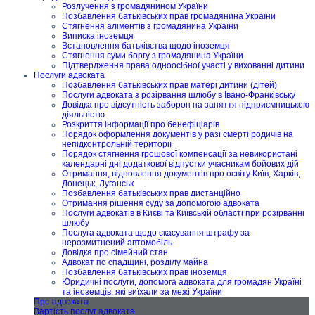
Розлучення з громадянином України
Позбавлення батьківських прав громадянина України
Стягнення аліментів з громадянина України
Виписка іноземця
Встановлення батьківства щодо іноземця
Стягнення суми боргу з громадянина України
Підтвердження права одноосібної участі у вихованні дитини
Послуги адвоката
Позбавлення батьківських прав матері дитини (дітей)
Послуги адвоката з розірвання шлюбу в Івано-Франківську
Довідка про відсутність заборон на заняття підприємницькою
діяльністю
Розкриття інформації про бенефіціарів
Порядок оформлення документів у разі смерті родичів на
непідконтрольній території
Порядок стягнення грошової компенсації за невикористані
календарні дні додаткової відпустки учасникам бойових дій
Отримання, відновлення документів про освіту Київ, Харків,
Донецьк, Луганськ
Позбавлення батьківських прав дистанційно
Отримання рішення суду за допомогою адвоката
Послуги адвокатів в Києві та Київській області при розірванні
шлюбу
Послуга адвоката щодо скасування штрафу за
нерозмитнений автомобіль
Довідка про сімейний стан
Адвокат по спадщині, розділу майна
Позбавлення батьківських прав іноземця
Юридичні послуги, допомога адвоката для громадян Україні
та іноземців, які виїхали за межі України
Про адвоката
Вартість послуг адвоката