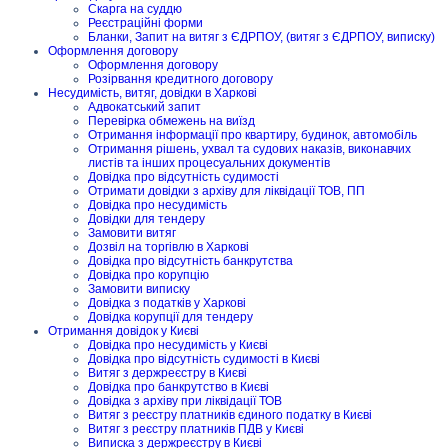
Скарга на суддю
Реєстраційні форми
Бланки, Запит на витяг з ЄДРПОУ, (витяг з ЄДРПОУ, виписку)
Оформлення договору
Оформлення договору
Розірвання кредитного договору
Несудимість, витяг, довідки в Харкові
Адвокатський запит
Перевірка обмежень на виїзд
Отримання інформації про квартиру, будинок, автомобіль
Отримання рішень, ухвал та судових наказів, виконавчих
листів та інших процесуальних документів
Довідка про відсутність судимості
Отримати довідки з архіву для ліквідації ТОВ, ПП
Довідка про несудимість
Довідки для тендеру
Замовити витяг
Дозвіл на торгівлю в Харкові
Довідка про відсутність банкрутства
Довідка про корупцію
Замовити виписку
Довідка з податків у Харкові
Довідка корупції для тендеру
Отримання довідок у Києві
Довідка про несудимість у Києві
Довідка про відсутність судимості в Києві
Витяг з держреєстру в Києві
Довідка про банкрутство в Києві
Довідка з архіву при ліквідації ТОВ
Витяг з реєстру платників єдиного податку в Києві
Витяг з реєстру платників ПДВ у Києві
Виписка з держреєстру в Києві