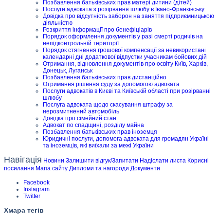
Позбавлення батьківських прав матері дитини (дітей)
Послуги адвоката з розірвання шлюбу в Івано-Франківську
Довідка про відсутність заборон на заняття підприємницькою
діяльністю
Розкриття інформації про бенефіціарів
Порядок оформлення документів у разі смерті родичів на
непідконтрольній території
Порядок стягнення грошової компенсації за невикористані
календарні дні додаткової відпустки учасникам бойових дій
Отримання, відновлення документів про освіту Київ, Харків,
Донецьк, Луганськ
Позбавлення батьківських прав дистанційно
Отримання рішення суду за допомогою адвоката
Послуги адвокатів в Києві та Київській області при розірванні
шлюбу
Послуга адвоката щодо скасування штрафу за
нерозмитнений автомобіль
Довідка про сімейний стан
Адвокат по спадщині, розділу майна
Позбавлення батьківських прав іноземця
Юридичні послуги, допомога адвоката для громадян Україні
та іноземців, які виїхали за межі України
Навігація
Новини
Залишити відгук/Запитати
Надіслати листа
Корисні
посилання
Мапа сайту
Дипломи та нагороди
Документи
Facebook
Instagram
Twitter
Хмара тегів