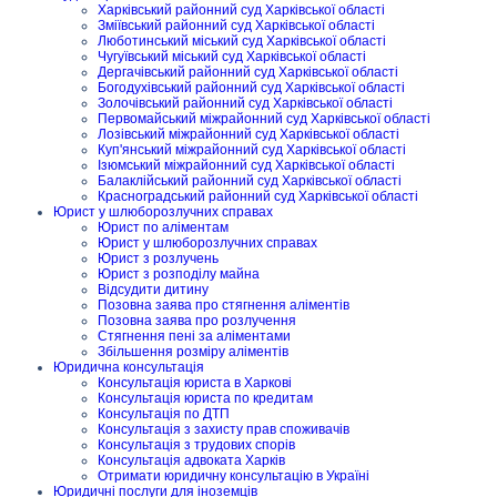
Харківський районний суд Харківської області
Зміївський районний суд Харківської області
Люботинський міський суд Харківської області
Чугуївський міський суд Харківської області
Дергачівський районний суд Харківської області
Богодухівський районний суд Харківської області
Золочівський районний суд Харківської області
Первомайський міжрайонний суд Харківської області
Лозівський міжрайонний суд Харківської області
Куп'янський міжрайонний суд Харківської області
Ізюмський міжрайонний суд Харківської області
Балаклійський районний суд Харківської області
Красноградський районний суд Харківської області
Юрист у шлюборозлучних справах
Юрист по аліментам
Юрист у шлюборозлучних справах
Юрист з розлучень
Юрист з розподілу майна
Відсудити дитину
Позовна заява про стягнення аліментів
Позовна заява про розлучення
Стягнення пені за аліментами
Збільшення розміру аліментів
Юридична консультація
Консультація юриста в Харкові
Консультація юриста по кредитам
Консультація по ДТП
Консультація з захисту прав споживачів
Консультація з трудових спорів
Консультація адвоката Харків
Отримати юридичну консультацію в Україні
Юридичні послуги для іноземців