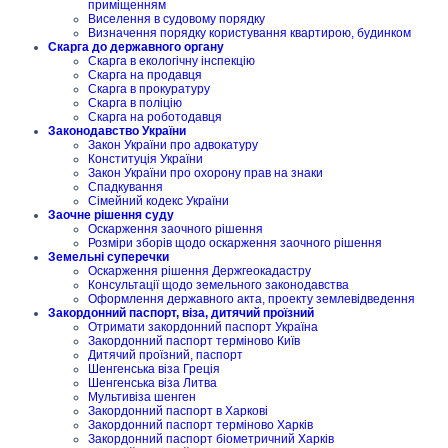
приміщенням
Виселення в судовому порядку
Визначення порядку користування квартирою, будинком
Скарга до державного органу
Скарга в екологічну інспекцію
Скарга на продавця
Скарга в прокуратуру
Скарга в поліцію
Скарга на роботодавця
Законодавство України
Закон України про адвокатуру
Конституція України
Закон України про охорону прав на знаки
Спадкування
Сімейний кодекс України
Заочне рішення суду
Оскарження заочного рішення
Розміри зборів щодо оскарження заочного рішення
Земельні суперечки
Оскарження рішення Держгеокадастру
Консультації щодо земельного законодавства
Оформлення державного акта, проекту землевідведення
Закордонний паспорт, віза, дитячий проїзний
Отримати закордонний паспорт Україна
Закордонний паспорт терміново Київ
Дитячий проїзний, паспорт
Шенгенська віза Греція
Шенгенська віза Литва
Мультивіза шенген
Закордонний паспорт в Харкові
Закордонний паспорт терміново Харків
Закордонний паспорт біометричний Харків