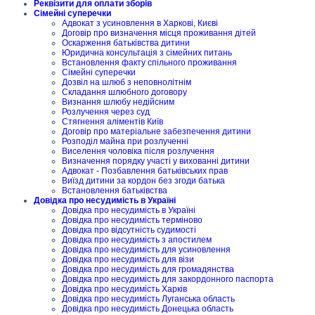
Реквізити для оплати зборів
Сімейні суперечки
Адвокат з усиновлення в Харкові, Києві
Договір про визначення місця проживання дітей
Оскарження батьківства дитини
Юридична консультація з сімейних питань
Встановлення факту спільного проживання
Сімейні суперечки
Дозвіл на шлюб з неповнолітнім
Складання шлюбного договору
Визнання шлюбу недійсним
Розлучення через суд
Стягнення аліментів Київ
Договір про матеріальне забезпечення дитини
Розподіл майна при розлученні
Виселення чоловіка після розлучення
Визначення порядку участі у вихованні дитини
Адвокат - Позбавлення батьківських прав
Виїзд дитини за кордон без згоди батька
Встановлення батьківства
Довідка про несудимість в Україні
Довідка про несудимість в Україні
Довідка про несудимість терміново
Довідка про відсутність судимості
Довідка про несудимість з апостилем
Довідка про несудимість для усиновлення
Довідка про несудимість для візи
Довідка про несудимість для громадянства
Довідка про несудимість для закордонного паспорта
Довідка про несудимість Харків
Довідка про несудимість Луганська область
Довідка про несудимість Донецька область