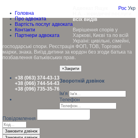
Адвокат Ящук
Рос
Укр
Головна
Н.А. - юридичні послуги
Про адвоката
всіх видів
Вартість послуг адвоката
Контакти
Вирішення спорів у
Партнери адвоката
Харкові, Києві та по всій
Україні: цивільні, сімейні,
господарські спори. Реєстрація ФОП, ТОВ, Торгової
марки, знака. Виїзд дитини за кордон без згоди батька та
позбавлення батьківських прав.
×
Закрити
+38 (063) 374-43-13
Зворотній дзвінок
+38 (066) 744-54-43
+38 (096) 735-35-76
Ім'я
Телефон
Повідомлення
Замовити дзвінок