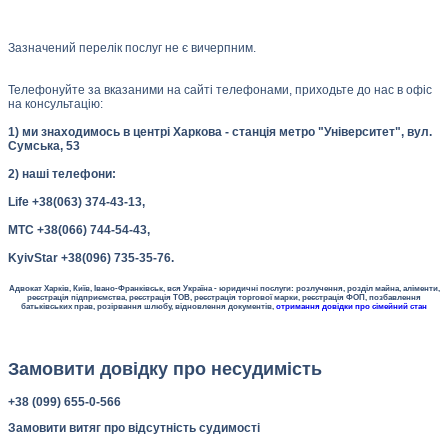
Зазначений перелік послуг не є вичерпним.
Телефонуйте за вказаними на сайті телефонами, приходьте до нас в офіс
на консультацію:
1) ми знаходимось в центрі Харкова - станція метро "Університет", вул.
Сумська, 53
2) наші телефони:
Life +38(063) 374-43-13,
МТС +38(066) 744-54-43,
KyivStar +38(096) 735-35-76.
Адвокат Харків, Київ, Івано-Франківськ, вся Україна - юридичні послуги: розлучення, розділ майна, аліменти,
реєстрація підприємства, реєстрація ТОВ, реєстрація торгової марки, реєстрація ФОП, позбавлення
батьківських прав, розірвання шлюбу, відновлення документів,
отримання довідки про сімейний стан
Замовити довідку про несудимість
+38 (099) 655-0-566
Замовити витяг про відсутність судимості