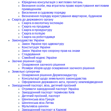
Юридична консультація з житлових питань
Визнання особи, яка втратила право користування житловим
приміщенням
Виселення в судовому порядку
Визначення порядку користування квартирою, будинком
Скарга до державного органу
Скарга в екологічну інспекцію
Скарга на продавця
Скарга в прокуратуру
Скарга в поліцію
Скарга на роботодавця
Законодавство України
Закон України про адвокатуру
Конституція України
Закон України про охорону прав на знаки
Спадкування
Сімейний кодекс України
Заочне рішення суду
Оскарження заочного рішення
Розміри зборів щодо оскарження заочного рішення
Земельні суперечки
Оскарження рішення Держгеокадастру
Консультації щодо земельного законодавства
Оформлення державного акта, проекту землевідведення
Закордонний паспорт, віза, дитячий проїзний
Отримати закордонний паспорт Україна
Закордонний паспорт терміново Київ
Дитячий проїзний, паспорт
Шенгенська віза Греція
Шенгенська віза Литва
Мультивіза шенген
Закордонний паспорт в Харкові