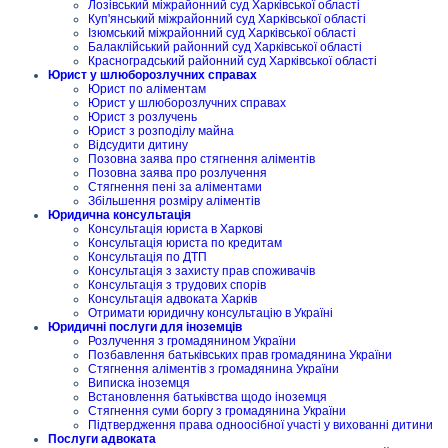
Лозівський міжрайонний суд Харківської області
Куп'янський міжрайонний суд Харківської області
Ізюмський міжрайонний суд Харківської області
Балаклійський районний суд Харківської області
Красноградський районний суд Харківської області
Юрист у шлюборозлучних справах
Юрист по аліментам
Юрист у шлюборозлучних справах
Юрист з розлучень
Юрист з розподілу майна
Відсудити дитину
Позовна заява про стягнення аліментів
Позовна заява про розлучення
Стягнення пені за аліментами
Збільшення розміру аліментів
Юридична консультація
Консультація юриста в Харкові
Консультація юриста по кредитам
Консультація по ДТП
Консультація з захисту прав споживачів
Консультація з трудових спорів
Консультація адвоката Харків
Отримати юридичну консультацію в Україні
Юридичні послуги для іноземців
Розлучення з громадянином України
Позбавлення батьківських прав громадянина України
Стягнення аліментів з громадянина України
Виписка іноземця
Встановлення батьківства щодо іноземця
Стягнення суми боргу з громадянина України
Підтвердження права одноосібної участі у вихованні дитини
Послуги адвоката