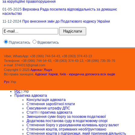
за корупційні правопорушення
01-05-2025
Верховна Рада посилила відповідальність за домашнє
насильство
11-12-2024
Про внесення змін до Податкового кодексу України
Підписатись
Відмовитись
Viber, WhatsApp: +38 (066) 744-54-43, +38 (063) 374-43-13
Телефони: +38 (066) 744-54-43, +38 (063) 374-43-13, +38 (096) 735-35-76
e-mail: 3744313@gmail.com
Copyright © 2025
Адвокат Ящук
Всі права захищені.
Адвокат Харків, Київ - юридична допомога всіх видів
Рус
Укр
Рос
| Укр
Практика адвоката
Консультація адвоката
Стягнення заробітної плати
Скасування штрафу ДПС
Статті і практика адвоката
Зменшення суми боргу за позовом податкової
Додаткова постанова суду в податковому спорі
Стягнення боргу з урахуванням коливань курсу валют
Стягнення коштів, отриманих необґрунтовано
Стягнення коштів з підприємця, який припинив діяльність