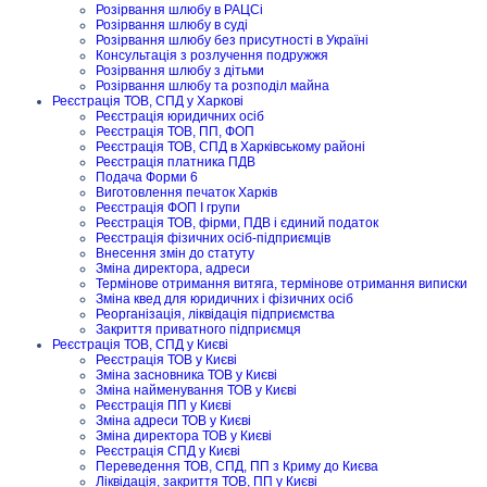
Розірвання шлюбу в РАЦСі
Розірвання шлюбу в суді
Розірвання шлюбу без присутності в Україні
Консультація з розлучення подружжя
Розірвання шлюбу з дітьми
Розірвання шлюбу та розподіл майна
Реєстрація ТОВ, СПД у Харкові
Реєстрація юридичних осіб
Реєстрація ТОВ, ПП, ФОП
Реєстрація ТОВ, СПД в Харківському районі
Реєстрація платника ПДВ
Подача Форми 6
Виготовлення печаток Харків
Реєстрація ФОП I групи
Реєстрація ТОВ, фірми, ПДВ і єдиний податок
Реєстрація фізичних осіб-підприємців
Внесення змін до статуту
Зміна директора, адреси
Термінове отримання витяга, термінове отримання виписки
Зміна квед для юридичних і фізичних осіб
Реорганізація, ліквідація підприємства
Закриття приватного підприємця
Реєстрація ТОВ, СПД у Києві
Реєстрація ТОВ у Києві
Зміна засновника ТОВ у Києві
Зміна найменування ТОВ у Києві
Реєстрація ПП у Києві
Зміна адреси ТОВ у Києві
Зміна директора ТОВ у Києві
Реєстрація СПД у Києві
Переведення ТОВ, СПД, ПП з Криму до Києва
Ліквідація, закриття ТОВ, ПП у Києві