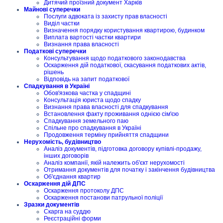
Дитячий проїзний документ Харків
Майнові суперечки
Послуги адвоката із захисту прав власності
Виділ частки
Визначення порядку користування квартирою, будинком
Виплата вартості частки квартири
Визнання права власності
Податкові суперечки
Консультування щодо податкового законодавства
Оскарження дій податкової, скасування податкових актів,
рішень
Відповідь на запит податкової
Спадкування в Україні
Обов'язкова частка у спадщині
Консультація юриста щодо спадку
Визнання права власності для спадкування
Встановлення факту проживання однією сім'єю
Спадкування земельного паю
Спільне про спадкування в Україні
Продовження терміну прийняття спадщини
Нерухомість, будівництво
Аналіз документів, підготовка договору купівлі-продажу,
інших договорів
Аналіз компанії, якій належить об'єкт нерухомості
Отримання документів для початку і закінчення будівництва
Об'єднання квартир
Оскарження дій ДПС
Оскарження протоколу ДПС
Оскарження постанови патрульної поліції
Зразки документів
Скарга на суддю
Реєстраційні форми