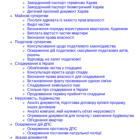
Закордонний паспорт терміново Харків
Закордонний паспорт біометричний Харків
Дитячий проїзний документ Харків
Майнові суперечки
Послуги адвоката із захисту прав власності
Виділ частки
Визначення порядку користування квартирою, будинком
Виплата вартості частки квартири
Визнання права власності
Податкові суперечки
Консультування щодо податкового законодавства
Оскарження дій податкової, скасування податкових актів,
рішень
Відповідь на запит податкової
Спадкування в Україні
Обов'язкова частка у спадщині
Консультація юриста щодо спадку
Визнання права власності для спадкування
Встановлення факту проживання однією сім'єю
Спадкування земельного паю
Спільне про спадкування в Україні
Продовження терміну прийняття спадщини
Нерухомість, будівництво
Аналіз документів, підготовка договору купівлі-продажу,
інших договорів
Аналіз компанії, якій належить об'єкт нерухомості
Отримання документів для початку і закінчення будівництва
Об'єднання квартир
Оскарження дій ДПС
Оскарження протоколу ДПС
Оскарження постанови патрульної поліції
Зразки документів