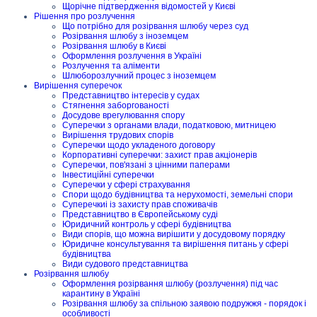
Щорічне підтвердження відомостей у Києві
Рішення про розлучення
Що потрібно для розірвання шлюбу через суд
Розірвання шлюбу з іноземцем
Розірвання шлюбу в Києві
Оформлення розлучення в Україні
Розлучення та аліменти
Шлюборозлучний процес з іноземцем
Вирішення суперечок
Представництво інтересів у судах
Стягнення заборгованості
Досудове врегулювання спору
Суперечки з органами влади, податковою, митницею
Вирішення трудових спорів
Суперечки щодо укладеного договору
Корпоративні суперечки: захист прав акціонерів
Суперечки, пов'язані з цінними паперами
Інвестиційні суперечки
Суперечки у сфері страхування
Спори щодо будівництва та нерухомості, земельні спори
Суперечкиі із захисту прав споживачів
Представництво в Європейському суді
Юридичний контроль у сфері будівництва
Види спорів, що можна вирішити у досудовому порядку
Юридичне консультування та вирішення питань у сфері
будівництва
Види судового представництва
Розірвання шлюбу
Оформлення розірвання шлюбу (розлучення) під час
карантину в Україні
Розірвання шлюбу за спільною заявою подружжя - порядок і
особливості