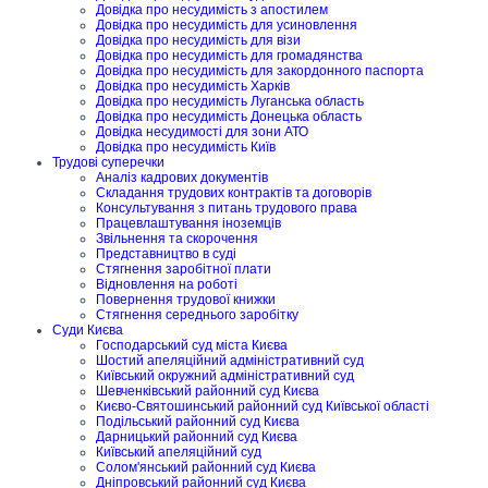
Довідка про несудимість з апостилем
Довідка про несудимість для усиновлення
Довідка про несудимість для візи
Довідка про несудимість для громадянства
Довідка про несудимість для закордонного паспорта
Довідка про несудимість Харків
Довідка про несудимість Луганська область
Довідка про несудимість Донецька область
Довідка несудимості для зони АТО
Довідка про несудимість Київ
Трудові суперечки
Аналіз кадрових документів
Складання трудових контрактів та договорів
Консультування з питань трудового права
Працевлаштування іноземців
Звільнення та скорочення
Представництво в суді
Стягнення заробітної плати
Відновлення на роботі
Повернення трудової книжки
Стягнення середнього заробітку
Суди Києва
Господарський суд міста Києва
Шостий апеляційний адміністративний суд
Київський окружний адміністративний суд
Шевченківський районний суд Києва
Києво-Святошинський районний суд Київської області
Подільський районний суд Києва
Дарницький районний суд Києва
Київський апеляційний суд
Солом'янський районний суд Києва
Дніпровський районний суд Києва