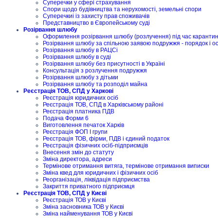
Суперечки у сфері страхування
Спори щодо будівництва та нерухомості, земельні спори
Суперечкиі із захисту прав споживачів
Представництво в Європейському суді
Розірвання шлюбу
Оформлення розірвання шлюбу (розлучення) під час карантину
Розірвання шлюбу за спільною заявою подружжя - порядок і о
Розірвання шлюбу в РАЦСі
Розірвання шлюбу в суді
Розірвання шлюбу без присутності в Україні
Консультація з розлучення подружжя
Розірвання шлюбу з дітьми
Розірвання шлюбу та розподіл майна
Реєстрація ТОВ, СПД у Харкові
Реєстрація юридичних осіб
Реєстрація ТОВ, СПД в Харківському районі
Реєстрація платника ПДВ
Подача Форми 6
Виготовлення печаток Харків
Реєстрація ФОП I групи
Реєстрація ТОВ, фірми, ПДВ і єдиний податок
Реєстрація фізичних осіб-підприємців
Внесення змін до статуту
Зміна директора, адреси
Термінове отримання витяга, термінове отримання виписки
Зміна квед для юридичних і фізичних осіб
Реорганізація, ліквідація підприємства
Закриття приватного підприємця
Реєстрація ТОВ, СПД у Києві
Реєстрація ТОВ у Києві
Зміна засновника ТОВ у Києві
Зміна найменування ТОВ у Києві