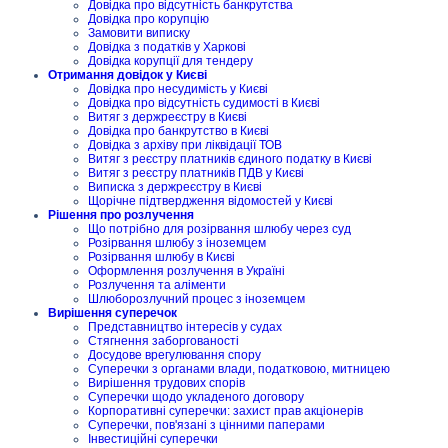
Довідка про відсутність банкрутства
Довідка про корупцію
Замовити виписку
Довідка з податків у Харкові
Довідка корупції для тендеру
Отримання довідок у Києві
Довідка про несудимість у Києві
Довідка про відсутність судимості в Києві
Витяг з держреєстру в Києві
Довідка про банкрутство в Києві
Довідка з архіву при ліквідації ТОВ
Витяг з реєстру платників єдиного податку в Києві
Витяг з реєстру платників ПДВ у Києві
Виписка з держреєстру в Києві
Щорічне підтвердження відомостей у Києві
Рішення про розлучення
Що потрібно для розірвання шлюбу через суд
Розірвання шлюбу з іноземцем
Розірвання шлюбу в Києві
Оформлення розлучення в Україні
Розлучення та аліменти
Шлюборозлучний процес з іноземцем
Вирішення суперечок
Представництво інтересів у судах
Стягнення заборгованості
Досудове врегулювання спору
Суперечки з органами влади, податковою, митницею
Вирішення трудових спорів
Суперечки щодо укладеного договору
Корпоративні суперечки: захист прав акціонерів
Суперечки, пов'язані з цінними паперами
Інвестиційні суперечки