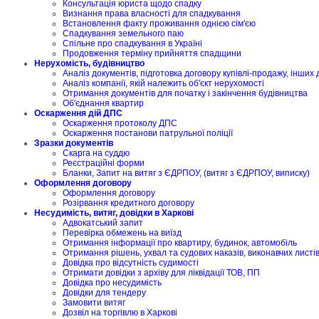
Консультація юриста щодо спадку
Визнання права власності для спадкування
Встановлення факту проживання однією сім'єю
Спадкування земельного паю
Спільне про спадкування в Україні
Продовження терміну прийняття спадщини
Нерухомість, будівництво
Аналіз документів, підготовка договору купівлі-продажу, інших 
Аналіз компанії, якій належить об'єкт нерухомості
Отримання документів для початку і закінчення будівництва
Об'єднання квартир
Оскарження дій ДПС
Оскарження протоколу ДПС
Оскарження постанови патрульної поліції
Зразки документів
Скарга на суддю
Реєстраційні форми
Бланки, Запит на витяг з ЄДРПОУ, (витяг з ЄДРПОУ, виписку)
Оформлення договору
Оформлення договору
Розірвання кредитного договору
Несудимість, витяг, довідки в Харкові
Адвокатський запит
Перевірка обмежень на виїзд
Отримання інформації про квартиру, будинок, автомобіль
Отримання рішень, ухвал та судових наказів, виконавчих листі
Довідка про відсутність судимості
Отримати довідки з архіву для ліквідації ТОВ, ПП
Довідка про несудимість
Довідки для тендеру
Замовити витяг
Дозвіл на торгівлю в Харкові