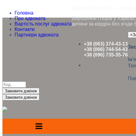
Адвокат Ящук Н.А. - юриди
Головна
Про адвоката
Вирішення спорів у Харкові, 
Вартість послуг адвоката
дитини за кордон без згоди 
Контакти
Партнери адвоката
×
З
+38 (063) 374-43-13
Зво
+38 (066) 744-54-43
+38 (096) 735-35-76
Ім'я
Те
Пов
Замовити дзвінок