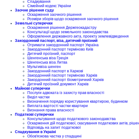
Спадкування
Сімейний кодекс України
Заочне рішення суду
Оскарження заочного рішення
Розміри зборів щодо оскарження заочного рішення
Земельні суперечки
Оскарження рішення Держгеокадастру
Консультації щодо земельного законодавства
Оформлення державного акта, проекту землевідведення
Закордонний паспорт, віза, дитячий проїзний
Отримати закордонний паспорт Україна
Закордонний паспорт терміново Київ
Дитячий проїзний, паспорт
Шенгенська віза Греція
Шенгенська віза Литва
Мультивіза шенген
Закордонний паспорт в Харкові
Закордонний паспорт терміново Харків
Закордонний паспорт біометричний Харків
Дитячий проїзний документ Харків
Майнові суперечки
Послуги адвоката із захисту прав власності
Виділ частки
Визначення порядку користування квартирою, будинком
Виплата вартості частки квартири
Визнання права власності
Податкові суперечки
Консультування щодо податкового законодавства
Оскарження дій податкової, скасування податкових актів, ріше
Відповідь на запит податкової
Спадкування в Україні
Обов'язкова частка у спадщині