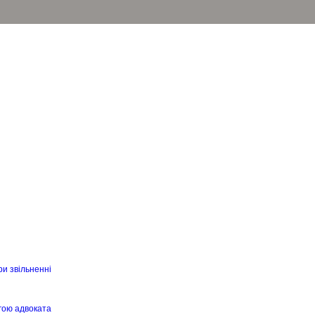
ри звільненні
гою адвоката