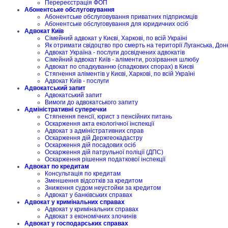
Перереєстрація ФОП
Абонентське обслуговування
Абонентське обслуговування приватних підприємців
Абонентське обслуговування для юридичних осіб
Адвокат Київ
Сімейний адвокат у Києві, Харкові, по всій Україні
Як отримати свідоцтво про смерть на території Луганська, Дон
Адвокат Україна - послуги досвідчених адвокатів
Сімейний адвокат Київ - аліменти, розірвання шлюбу
Адвокат по спадкуванню (спадкових спорах) в Києві
Стягнення аліментів у Києві, Харкові, по всій Україні
Адвокат Київ - послуги
Адвокатський запит
Адвокатський запит
Вимоги до адвокатського запиту
Адміністративні суперечки
Стягнення пенсії, юрист з пенсійних питань
Оскарження акта екологічної інспекції
Адвокат з адміністративних справ
Оскарження дій Держгеокадастру
Оскарження дій посадових осіб
Оскарження дій патрульної поліції (ДПС)
Оскарження рішення податкової інспекції
Адвокат по кредитам
Консультація по кредитам
Зменшення відсотків за кредитом
Зниження судом неустойки за кредитом
Адвокат у банківських справах
Адвокат у кримінальних справах
Адвокат у кримінальних справах
Адвокат з економічних злочинів
Адвокат у господарських справах