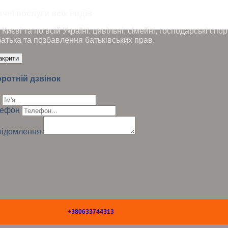
чні послуги всіх видів
Києві та по всій Україні: цивільні, сімейні, господарські сп
батька та позбавлення батьківських прав.
акрити
ротній дзвінок
лефон
ідомлення
+380633744313