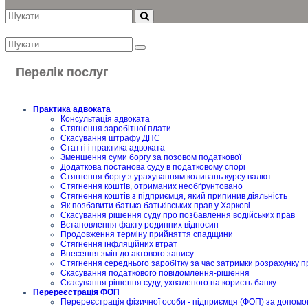
Перелік послуг
Практика адвоката
Консультація адвоката
Стягнення заробітної плати
Скасування штрафу ДПС
Статті і практика адвоката
Зменшення суми боргу за позовом податкової
Додаткова постанова суду в податковому спорі
Стягнення боргу з урахуванням коливань курсу валют
Стягнення коштів, отриманих необґрунтовано
Стягнення коштів з підприємця, який припинив діяльність
Як позбавити батька батьківських прав у Харкові
Скасування рішення суду про позбавлення водійських прав
Встановлення факту родинних відносин
Продовження терміну прийняття спадщини
Стягнення інфляційних втрат
Внесення змін до актового запису
Стягнення середнього заробітку за час затримки розрахунку п
Скасування податкового повідомлення-рішення
Скасування рішення суду, ухваленого на користь банку
Перереєстрація ФОП
Перереєстрація фізичної особи - підприємця (ФОП) за допомо