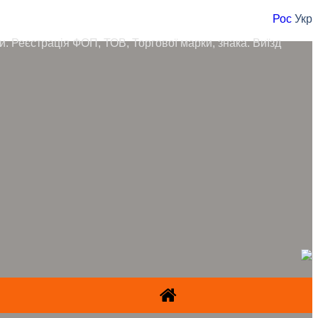
Рос
Укр
ори. Реєстрація ФОП, ТОВ, Торгової марки, знака. Виїзд