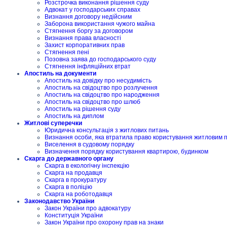
Розстрочка виконання рішення суду
Адвокат у господарських справах
Визнання договору недійсним
Заборона використання чужого майна
Стягнення боргу за договором
Визнання права власності
Захист корпоративних прав
Стягнення пені
Позовна заява до господарського суду
Стягнення інфляційних втрат
Апостиль на документи
Апостиль на довідку про несудимість
Апостиль на свідоцтво про розлучення
Апостиль на свідоцтво про народження
Апостиль на свідоцтво про шлюб
Апостиль на рішення суду
Апостиль на диплом
Житлові суперечки
Юридична консультація з житлових питань
Визнання особи, яка втратила право користування житловим
Виселення в судовому порядку
Визначення порядку користування квартирою, будинком
Скарга до державного органу
Скарга в екологічну інспекцію
Скарга на продавця
Скарга в прокуратуру
Скарга в поліцію
Скарга на роботодавця
Законодавство України
Закон України про адвокатуру
Конституція України
Закон України про охорону прав на знаки