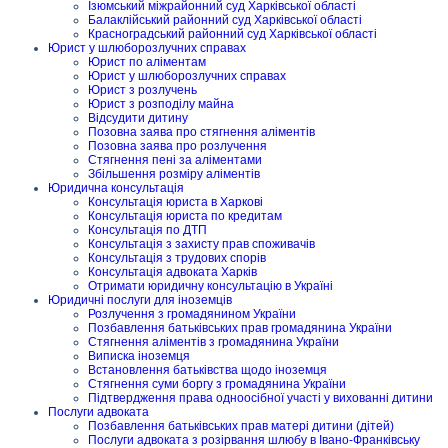
Ізюмський міжрайонний суд Харківської області
Балаклійський районний суд Харківської області
Красноградський районний суд Харківської області
Юрист у шлюборозлучних справах
Юрист по аліментам
Юрист у шлюборозлучних справах
Юрист з розлучень
Юрист з розподілу майна
Відсудити дитину
Позовна заява про стягнення аліментів
Позовна заява про розлучення
Стягнення пені за аліментами
Збільшення розміру аліментів
Юридична консультація
Консультація юриста в Харкові
Консультація юриста по кредитам
Консультація по ДТП
Консультація з захисту прав споживачів
Консультація з трудових спорів
Консультація адвоката Харків
Отримати юридичну консультацію в Україні
Юридичні послуги для іноземців
Розлучення з громадянином України
Позбавлення батьківських прав громадянина України
Стягнення аліментів з громадянина України
Виписка іноземця
Встановлення батьківства щодо іноземця
Стягнення суми боргу з громадянина України
Підтвердження права одноосібної участі у вихованні дитини
Послуги адвоката
Позбавлення батьківських прав матері дитини (дітей)
Послуги адвоката з розірвання шлюбу в Івано-Франківську