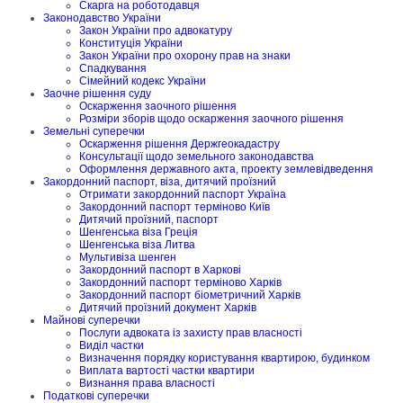
Скарга на роботодавця
Законодавство України
Закон України про адвокатуру
Конституція України
Закон України про охорону прав на знаки
Спадкування
Сімейний кодекс України
Заочне рішення суду
Оскарження заочного рішення
Розміри зборів щодо оскарження заочного рішення
Земельні суперечки
Оскарження рішення Держгеокадастру
Консультації щодо земельного законодавства
Оформлення державного акта, проекту землевідведення
Закордонний паспорт, віза, дитячий проїзний
Отримати закордонний паспорт Україна
Закордонний паспорт терміново Київ
Дитячий проїзний, паспорт
Шенгенська віза Греція
Шенгенська віза Литва
Мультивіза шенген
Закордонний паспорт в Харкові
Закордонний паспорт терміново Харків
Закордонний паспорт біометричний Харків
Дитячий проїзний документ Харків
Майнові суперечки
Послуги адвоката із захисту прав власності
Виділ частки
Визначення порядку користування квартирою, будинком
Виплата вартості частки квартири
Визнання права власності
Податкові суперечки