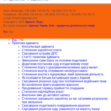
Viber, WhatsApp: +38 (066) 744-54-43, +38 (063) 374-43-13
Телефони: +38 (066) 744-54-43, +38 (063) 374-43-13, +38 (096) 735-35-76
e-mail: 3744313@gmail.com
Copyright © 2025
Адвокат Ящук
Всі права захищені.
Адвокат Харків, Київ - юридична допомога всіх видів
Рус
Укр
Рос
| Укр
Практика адвоката
Консультація адвоката
Стягнення заробітної плати
Скасування штрафу ДПС
Статті і практика адвоката
Зменшення суми боргу за позовом податкової
Додаткова постанова суду в податковому спорі
Стягнення боргу з урахуванням коливань курсу валют
Стягнення коштів, отриманих необґрунтовано
Стягнення коштів з підприємця, який припинив діяльність
Як позбавити батька батьківських прав у Харкові
Скасування рішення суду про позбавлення водійських прав
Встановлення факту родинних відносин
Продовження терміну прийняття спадщини
Стягнення інфляційних втрат
Внесення змін до актового запису
Стягнення середнього заробітку за час затримки розрахунку
при звільненні
Скасування податкового повідомлення-рішення
Скасування рішення суду, ухваленого на користь банку