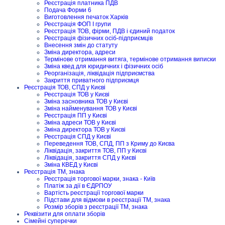
Реєстрація платника ПДВ
Подача Форми 6
Виготовлення печаток Харків
Реєстрація ФОП I групи
Реєстрація ТОВ, фірми, ПДВ і єдиний податок
Реєстрація фізичних осіб-підприємців
Внесення змін до статуту
Зміна директора, адреси
Термінове отримання витяга, термінове отримання виписки
Зміна квед для юридичних і фізичних осіб
Реорганізація, ліквідація підприємства
Закриття приватного підприємця
Реєстрація ТОВ, СПД у Києві
Реєстрація ТОВ у Києві
Зміна засновника ТОВ у Києві
Зміна найменування ТОВ у Києві
Реєстрація ПП у Києві
Зміна адреси ТОВ у Києві
Зміна директора ТОВ у Києві
Реєстрація СПД у Києві
Переведення ТОВ, СПД, ПП з Криму до Києва
Ліквідація, закриття ТОВ, ПП у Києві
Ліквідація, закриття СПД у Києві
Зміна КВЕД у Києві
Реєстрація ТМ, знака
Реєстрація торгової марки, знака - Київ
Платіж за дії в ЄДРПОУ
Вартість реєстрації торгової марки
Підстави для відмови в реєстрації ТМ, знака
Розмір зборів з реєстрації ТМ, знака
Реквізити для оплати зборів
Сімейні суперечки