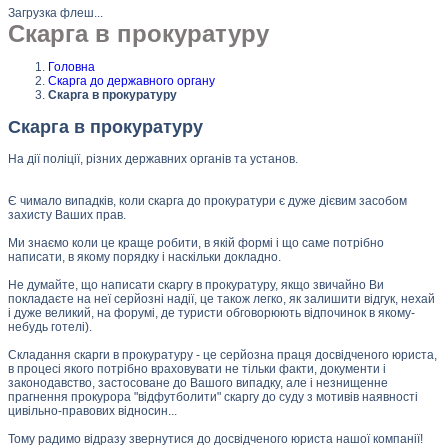
Загрузка флеш...
Скарга в прокуратуру
Головна
Скарга до державного органу
Скарга в прокуратуру
Скарга в прокуратуру
На дії поліції, різних державних органів та установ.
Є чимало випадків, коли скарга до прокуратури є дуже дієвим засобом
захисту Ваших прав.
Ми знаємо коли це краще робити, в якій формі і що саме потрібно
написати, в якому порядку і наскільки докладно.
Не думайте, що написати скаргу в прокуратуру, якщо звичайно Ви
покладаєте на неї серйозні надії, це також легко, як залишити відгук, нехай
і дуже великий, на форумі, де туристи обговорюють відпочинок в якому-
небудь готелі).
Складання скарги в прокуратуру - це серйозна праця досвідченого юриста,
в процесі якого потрібно враховувати не тільки факти, документи і
законодавство, застосоване до Вашого випадку, але і незнищенне
прагнення прокурора "відфутболити" скаргу до суду з мотивів наявності
цивільно-правових відносин...
Тому радимо відразу звернутися до досвідченого юриста нашої компанії!