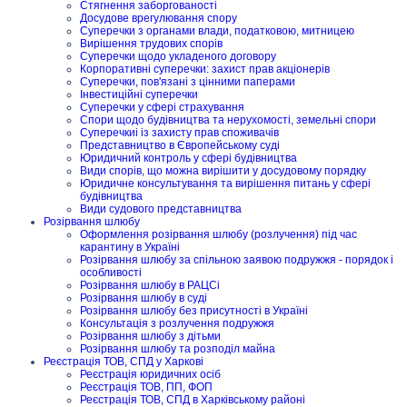
Стягнення заборгованості
Досудове врегулювання спору
Суперечки з органами влади, податковою, митницею
Вирішення трудових спорів
Суперечки щодо укладеного договору
Корпоративні суперечки: захист прав акціонерів
Суперечки, пов'язані з цінними паперами
Інвестиційні суперечки
Суперечки у сфері страхування
Спори щодо будівництва та нерухомості, земельні спори
Суперечкиі із захисту прав споживачів
Представництво в Європейському суді
Юридичний контроль у сфері будівництва
Види спорів, що можна вирішити у досудовому порядку
Юридичне консультування та вирішення питань у сфері
будівництва
Види судового представництва
Розірвання шлюбу
Оформлення розірвання шлюбу (розлучення) під час
карантину в Україні
Розірвання шлюбу за спільною заявою подружжя - порядок і
особливості
Розірвання шлюбу в РАЦСі
Розірвання шлюбу в суді
Розірвання шлюбу без присутності в Україні
Консультація з розлучення подружжя
Розірвання шлюбу з дітьми
Розірвання шлюбу та розподіл майна
Реєстрація ТОВ, СПД у Харкові
Реєстрація юридичних осіб
Реєстрація ТОВ, ПП, ФОП
Реєстрація ТОВ, СПД в Харківському районі