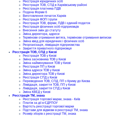
Реєстрація юридичних осіб
Реєстрація ТОВ, СПД в Харківському районі
Реєстрація платника ПДВ
Подача Форми 6
Виготовлення печаток Харків
Реєстрація ФОП I групи
Реєстрація ТОВ, фірми, ПДВ і єдиний податок
Реєстрація фізичних осіб-підприємців
Внесення змін до статуту
Зміна директора, адреси
Термінове отримання витяга, термінове отримання виписки
Зміна квед для юридичних і фізичних осіб
Реорганізація, ліквідація підприємства
Закриття приватного підприємця
Реєстрація ТОВ, СПД у Києві
Реєстрація ТОВ у Києві
Зміна засновника ТОВ у Києві
Зміна найменування ТОВ у Києві
Реєстрація ПП у Києві
Зміна адреси ТОВ у Києві
Зміна директора ТОВ у Києві
Реєстрація СПД у Києві
Переведення ТОВ, СПД, ПП з Криму до Києва
Ліквідація, закриття ТОВ, ПП у Києві
Ліквідація, закриття СПД у Києві
Зміна КВЕД у Києві
Реєстрація ТМ, знака
Реєстрація торгової марки, знака - Київ
Платіж за дії в ЄДРПОУ
Вартість реєстрації торгової марки
Підстави для відмови в реєстрації ТМ, знака
Розмір зборів з реєстрації ТМ, знака