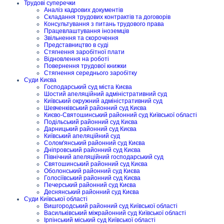
Трудові суперечки
Аналіз кадрових документів
Складання трудових контрактів та договорів
Консультування з питань трудового права
Працевлаштування іноземців
Звільнення та скорочення
Представництво в суді
Стягнення заробітної плати
Відновлення на роботі
Повернення трудової книжки
Стягнення середнього заробітку
Суди Києва
Господарський суд міста Києва
Шостий апеляційний адміністративний суд
Київський окружний адміністративний суд
Шевченківський районний суд Києва
Києво-Святошинський районний суд Київської області
Подільський районний суд Києва
Дарницький районний суд Києва
Київський апеляційний суд
Солом'янський районний суд Києва
Дніпровський районний суд Києва
Північний апеляційний господарський суд
Святошинський районний суд Києва
Оболонський районний суд Києва
Голосіївський районний суд Києва
Печерський районний суд Києва
Деснянський районний суд Києва
Суди Київської області
Вишгородський районний суд Київської області
Васильківський міжрайонний суд Київської області
Ірпінський міський суд Київської області