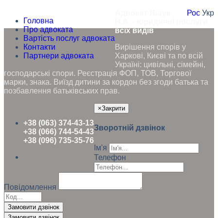
Адвокат Ящук
Рос
Укр
Головна
Н.А. - юридичні послуги
Про адвоката
всіх видів
Вартість послуг адвоката
Контакти
Вирішення спорів у
Партнери адвоката
Харкові, Києві та по всій
Україні: цивільні, сімейні,
господарські спори. Реєстрація ФОП, ТОВ, Торгової
марки, знака. Виїзд дитини за кордон без згоди батька та
позбавлення батьківських прав.
×
Закрити
+38 (063) 374-43-13
Зворотній дзвінок
+38 (066) 744-54-43
+38 (096) 735-35-76
Ім'я
Телефон
Повідомлення
Замовити дзвінок