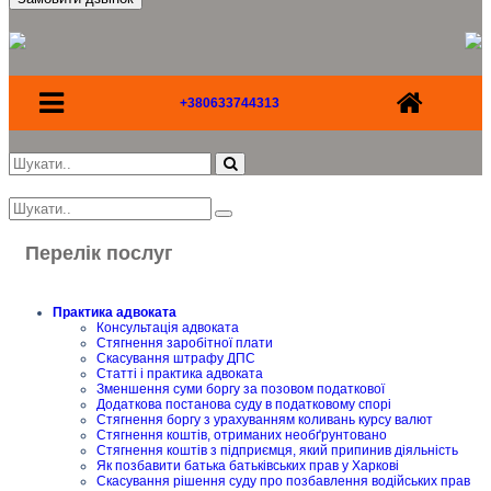
+380633744313
Перелік послуг
Практика адвоката
Консультація адвоката
Стягнення заробітної плати
Скасування штрафу ДПС
Статті і практика адвоката
Зменшення суми боргу за позовом податкової
Додаткова постанова суду в податковому спорі
Стягнення боргу з урахуванням коливань курсу валют
Стягнення коштів, отриманих необґрунтовано
Стягнення коштів з підприємця, який припинив діяльність
Як позбавити батька батьківських прав у Харкові
Скасування рішення суду про позбавлення водійських прав