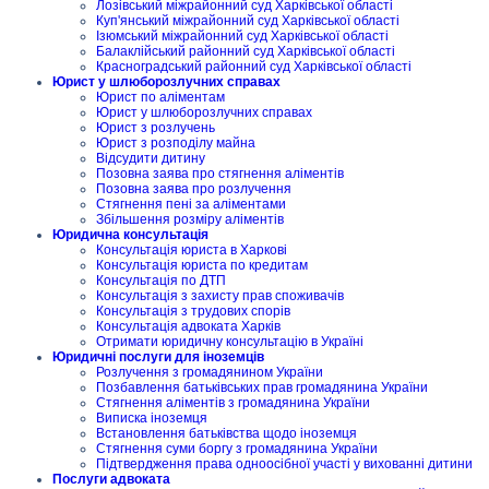
Лозівський міжрайонний суд Харківської області
Куп'янський міжрайонний суд Харківської області
Ізюмський міжрайонний суд Харківської області
Балаклійський районний суд Харківської області
Красноградський районний суд Харківської області
Юрист у шлюборозлучних справах
Юрист по аліментам
Юрист у шлюборозлучних справах
Юрист з розлучень
Юрист з розподілу майна
Відсудити дитину
Позовна заява про стягнення аліментів
Позовна заява про розлучення
Стягнення пені за аліментами
Збільшення розміру аліментів
Юридична консультація
Консультація юриста в Харкові
Консультація юриста по кредитам
Консультація по ДТП
Консультація з захисту прав споживачів
Консультація з трудових спорів
Консультація адвоката Харків
Отримати юридичну консультацію в Україні
Юридичні послуги для іноземців
Розлучення з громадянином України
Позбавлення батьківських прав громадянина України
Стягнення аліментів з громадянина України
Виписка іноземця
Встановлення батьківства щодо іноземця
Стягнення суми боргу з громадянина України
Підтвердження права одноосібної участі у вихованні дитини
Послуги адвоката