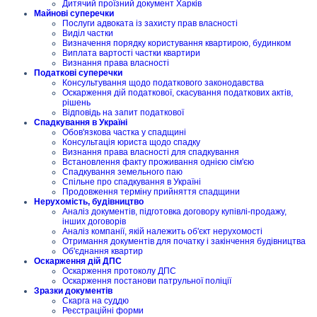
Дитячий проїзний документ Харків
Майнові суперечки
Послуги адвоката із захисту прав власності
Виділ частки
Визначення порядку користування квартирою, будинком
Виплата вартості частки квартири
Визнання права власності
Податкові суперечки
Консультування щодо податкового законодавства
Оскарження дій податкової, скасування податкових актів,
рішень
Відповідь на запит податкової
Спадкування в Україні
Обов'язкова частка у спадщині
Консультація юриста щодо спадку
Визнання права власності для спадкування
Встановлення факту проживання однією сім'єю
Спадкування земельного паю
Спільне про спадкування в Україні
Продовження терміну прийняття спадщини
Нерухомість, будівництво
Аналіз документів, підготовка договору купівлі-продажу,
інших договорів
Аналіз компанії, якій належить об'єкт нерухомості
Отримання документів для початку і закінчення будівництва
Об'єднання квартир
Оскарження дій ДПС
Оскарження протоколу ДПС
Оскарження постанови патрульної поліції
Зразки документів
Скарга на суддю
Реєстраційні форми