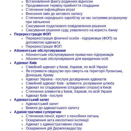
Встановлення факту родинних відносин
Продовження терміну прийняття спадщини
Стягнення інфляційних втрат
Внесення змін до актового запису
Стягнення середнього заробітку за час затримки розрахунку
при звільненні
Скасування податкового повідомлення-рішення
Скасування рішення суду, ухваленого на користь банку
Перереєстрація ФОП
Перереєстрація фізичної особи - підприємця (ФОП) за
допомогою адвоката
Перереєстрація ФОП
Абонентське обслуговування
Абонентське обслуговування приватних підприємців
Абонентське обслуговування для юридичних осіб
Адвокат Київ
Сімейний адвокат у Києві, Харкові, по всій Україні
Як отримати свідоцтво про смерть на території Луганська,
Донецька, Криму
Адвокат Україна - послуги досвідчених адвокатів
Сімейний адвокат Київ - аліменти, розірвання шлюбу
Адвокат по спадкуванню (спадкових спорах) в Києві
Стягнення аліментів у Києві, Харкові, по всій Україні
Адвокат Київ - послуги
Адвокатський запит
Адвокатський запит
Вимоги до адвокатського запиту
Адміністративні суперечки
Стягнення пенсії, юрист з пенсійних питань
Оскарження акта екологічної інспекції
Адвокат з адміністративних справ
Оскарження дій Держгеокадастру