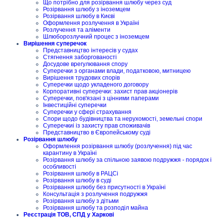
Що потрібно для розірвання шлюбу через суд
Розірвання шлюбу з іноземцем
Розірвання шлюбу в Києві
Оформлення розлучення в Україні
Розлучення та аліменти
Шлюборозлучний процес з іноземцем
Вирішення суперечок
Представництво інтересів у судах
Стягнення заборгованості
Досудове врегулювання спору
Суперечки з органами влади, податковою, митницею
Вирішення трудових спорів
Суперечки щодо укладеного договору
Корпоративні суперечки: захист прав акціонерів
Суперечки, пов'язані з цінними паперами
Інвестиційні суперечки
Суперечки у сфері страхування
Спори щодо будівництва та нерухомості, земельні спори
Суперечкиі із захисту прав споживачів
Представництво в Європейському суді
Розірвання шлюбу
Оформлення розірвання шлюбу (розлучення) під час
карантину в Україні
Розірвання шлюбу за спільною заявою подружжя - порядок і
особливості
Розірвання шлюбу в РАЦСі
Розірвання шлюбу в суді
Розірвання шлюбу без присутності в Україні
Консультація з розлучення подружжя
Розірвання шлюбу з дітьми
Розірвання шлюбу та розподіл майна
Реєстрація ТОВ, СПД у Харкові