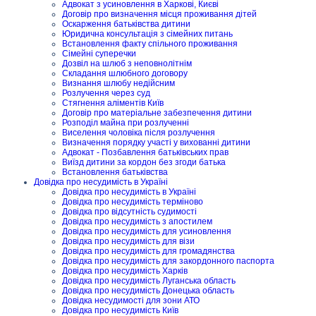
Адвокат з усиновлення в Харкові, Києві
Договір про визначення місця проживання дітей
Оскарження батьківства дитини
Юридична консультація з сімейних питань
Встановлення факту спільного проживання
Сімейні суперечки
Дозвіл на шлюб з неповнолітнім
Складання шлюбного договору
Визнання шлюбу недійсним
Розлучення через суд
Стягнення аліментів Київ
Договір про матеріальне забезпечення дитини
Розподіл майна при розлученні
Виселення чоловіка після розлучення
Визначення порядку участі у вихованні дитини
Адвокат - Позбавлення батьківських прав
Виїзд дитини за кордон без згоди батька
Встановлення батьківства
Довідка про несудимість в Україні
Довідка про несудимість в Україні
Довідка про несудимість терміново
Довідка про відсутність судимості
Довідка про несудимість з апостилем
Довідка про несудимість для усиновлення
Довідка про несудимість для візи
Довідка про несудимість для громадянства
Довідка про несудимість для закордонного паспорта
Довідка про несудимість Харків
Довідка про несудимість Луганська область
Довідка про несудимість Донецька область
Довідка несудимості для зони АТО
Довідка про несудимість Київ