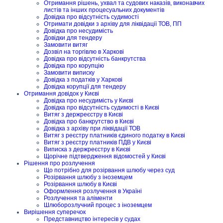
Отримання рішень, ухвал та судових наказів, виконавчих
листів та інших процесуальних документів
Довідка про відсутність судимості
Отримати довідки з архіву для ліквідації ТОВ, ПП
Довідка про несудимість
Довідки для тендеру
Замовити витяг
Дозвіл на торгівлю в Харкові
Довідка про відсутність банкрутства
Довідка про корупцію
Замовити виписку
Довідка з податків у Харкові
Довідка корупції для тендеру
Отримання довідок у Києві
Довідка про несудимість у Києві
Довідка про відсутність судимості в Києві
Витяг з держреєстру в Києві
Довідка про банкрутство в Києві
Довідка з архіву при ліквідації ТОВ
Витяг з реєстру платників єдиного податку в Києві
Витяг з реєстру платників ПДВ у Києві
Виписка з держреєстру в Києві
Щорічне підтвердження відомостей у Києві
Рішення про розлучення
Що потрібно для розірвання шлюбу через суд
Розірвання шлюбу з іноземцем
Розірвання шлюбу в Києві
Оформлення розлучення в Україні
Розлучення та аліменти
Шлюборозлучний процес з іноземцем
Вирішення суперечок
Представництво інтересів у судах