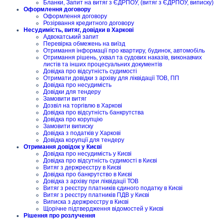
Бланки, Запит на витяг з ЄДРПОУ, (витяг з ЄДРПОУ, виписку)
Оформлення договору
Оформлення договору
Розірвання кредитного договору
Несудимість, витяг, довідки в Харкові
Адвокатський запит
Перевірка обмежень на виїзд
Отримання інформації про квартиру, будинок, автомобіль
Отримання рішень, ухвал та судових наказів, виконавчих
листів та інших процесуальних документів
Довідка про відсутність судимості
Отримати довідки з архіву для ліквідації ТОВ, ПП
Довідка про несудимість
Довідки для тендеру
Замовити витяг
Дозвіл на торгівлю в Харкові
Довідка про відсутність банкрутства
Довідка про корупцію
Замовити виписку
Довідка з податків у Харкові
Довідка корупції для тендеру
Отримання довідок у Києві
Довідка про несудимість у Києві
Довідка про відсутність судимості в Києві
Витяг з держреєстру в Києві
Довідка про банкрутство в Києві
Довідка з архіву при ліквідації ТОВ
Витяг з реєстру платників єдиного податку в Києві
Витяг з реєстру платників ПДВ у Києві
Виписка з держреєстру в Києві
Щорічне підтвердження відомостей у Києві
Рішення про розлучення