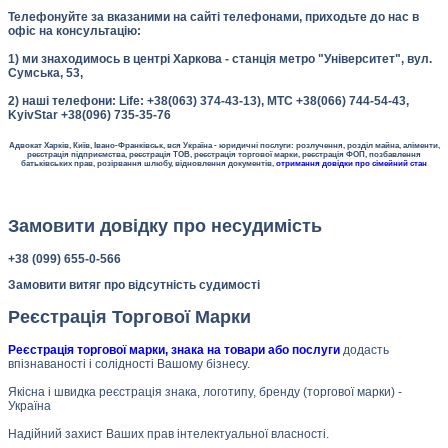
Телефонуйте за вказаними на сайті телефонами, приходьте до нас в
офіс на консультацію:
1) ми знаходимось в центрі Харкова - станція метро "Університет", вул.
Сумська, 53,
2) наші телефони: Life: +38(063) 374-43-13), МТС +38(066) 744-54-43,
KyivStar +38(096) 735-35-76
Адвокат Харків, Київ, Івано-Франківськ, вся Україна - юридичні послуги: розлучення, розділ майна, аліменти,
реєстрація підприємства, реєстрація ТОВ, реєстрація торгової марки, реєстрація ФОП, позбавлення
батьківських прав, розірвання шлюбу, відновлення документів,
отримання довідки про сімейний стан
Замовити довідку про несудимість
+38 (099) 655-0-566
Замовити витяг про відсутність судимості
Реєстрація Торгової Марки
Реєстрація торгової марки, знака на товари або послуги
додасть
впізнаваності і солідності Вашому бізнесу.
Якісна і швидка реєстрація знака, логотипу, бренду (торгової марки) -
Україна
Надійний захист Ваших прав інтелектуальної власності.