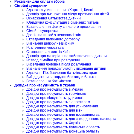
Реквізити для оплати зборів
Сімейні суперечки
Адвокат з усиновлення в Харкові, Києві
Договір про визначення місця проживання дітей
Оскарження батьківства дитини
Юридична консультація з сімейних питань
Встановлення факту спільного проживання
Сімейні суперечки
Дозвіл на шлюб з неповнолітнім
Складання шлюбного договору
Визнання шлюбу недійсним
Розлучення через суд
Стягнення аліментів Київ
Договір про матеріальне забезпечення дитини
Розподіл майна при розлученні
Виселення чоловіка після розлучення
Визначення порядку участі у вихованні дитини
Адвокат - Позбавлення батьківських прав
Виїзд дитини за кордон без згоди батька
Встановлення батьківства
Довідка про несудимість в Україні
Довідка про несудимість в Україні
Довідка про несудимість терміново
Довідка про відсутність судимості
Довідка про несудимість з апостилем
Довідка про несудимість для усиновлення
Довідка про несудимість для візи
Довідка про несудимість для громадянства
Довідка про несудимість для закордонного паспорта
Довідка про несудимість Харків
Довідка про несудимість Луганська область
Довідка про несудимість Донецька область