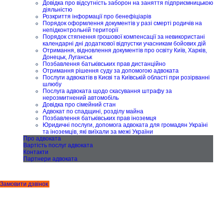
Довідка про відсутність заборон на заняття підприємницькою
діяльністю
Розкриття інформації про бенефіціарів
Порядок оформлення документів у разі смерті родичів на
непідконтрольній території
Порядок стягнення грошової компенсації за невикористані
календарні дні додаткової відпустки учасникам бойових дій
Отримання, відновлення документів про освіту Київ, Харків,
Донецьк, Луганськ
Позбавлення батьківських прав дистанційно
Отримання рішення суду за допомогою адвоката
Послуги адвокатів в Києві та Київській області при розірванні
шлюбу
Послуга адвоката щодо скасування штрафу за
нерозмитнений автомобіль
Довідка про сімейний стан
Адвокат по спадщині, розділу майна
Позбавлення батьківських прав іноземця
Юридичні послуги, допомога адвоката для громадян Україні
та іноземців, які виїхали за межі України
Про адвоката
Вартість послуг адвоката
Контакти
Партнери адвоката
Замовити дзвінок