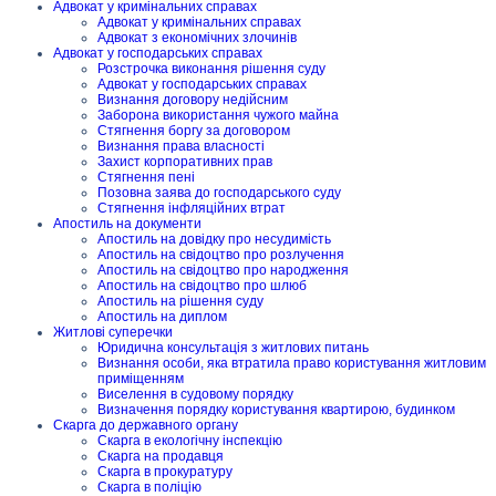
Адвокат у кримінальних справах
Адвокат у кримінальних справах
Адвокат з економічних злочинів
Адвокат у господарських справах
Розстрочка виконання рішення суду
Адвокат у господарських справах
Визнання договору недійсним
Заборона використання чужого майна
Стягнення боргу за договором
Визнання права власності
Захист корпоративних прав
Стягнення пені
Позовна заява до господарського суду
Стягнення інфляційних втрат
Апостиль на документи
Апостиль на довідку про несудимість
Апостиль на свідоцтво про розлучення
Апостиль на свідоцтво про народження
Апостиль на свідоцтво про шлюб
Апостиль на рішення суду
Апостиль на диплом
Житлові суперечки
Юридична консультація з житлових питань
Визнання особи, яка втратила право користування житловим
приміщенням
Виселення в судовому порядку
Визначення порядку користування квартирою, будинком
Скарга до державного органу
Скарга в екологічну інспекцію
Скарга на продавця
Скарга в прокуратуру
Скарга в поліцію