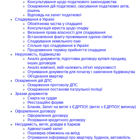
Консультування щодо податкового законодавства
Оскарження дій податкової, скасування податкових актів,
рішень
Відповідь на запит податкової
Спадкування в Україні
Обов'язкова частка у спадщині
Консультація юриста щодо спадку
Визнання права власності для спадкування
Встановлення факту проживання однією сім'єю
Спадкування земельного паю
Спільне про спадкування в Україні
Продовження терміну прийняття спадщини
Нерухомість, будівництво
Аналіз документів, підготовка договору купівлі-продажу,
інших договорів
Аналіз компанії, якій належить об'єкт нерухомості
Отримання документів для початку і закінчення будівництва
Об'єднання квартир
Оскарження дій ДПС
Оскарження протоколу ДПС
Оскарження постанови патрульної поліції
Зразки документів
Скарга на суддю
Реєстраційні форми
Бланки, Запит на витяг з ЄДРПОУ, (витяг з ЄДРПОУ, виписку)
Оформлення договору
Оформлення договору
Розірвання кредитного договору
Несудимість, витяг, довідки в Харкові
Адвокатський запит
Перевірка обмежень на виїзд
Отримання інформації про квартиру, будинок, автомобіль