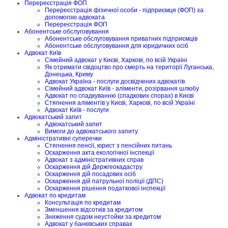
Перереєстрація ФОП
Перереєстрація фізичної особи - підприємця (ФОП) за
допомогою адвоката
Перереєстрація ФОП
Абонентське обслуговування
Абонентське обслуговування приватних підприємців
Абонентське обслуговування для юридичних осіб
Адвокат Київ
Сімейний адвокат у Києві, Харкові, по всій Україні
Як отримати свідоцтво про смерть на території Луганська,
Донецька, Криму
Адвокат Україна - послуги досвідчених адвокатів
Сімейний адвокат Київ - аліменти, розірвання шлюбу
Адвокат по спадкуванню (спадкових спорах) в Києві
Стягнення аліментів у Києві, Харкові, по всій Україні
Адвокат Київ - послуги
Адвокатський запит
Адвокатський запит
Вимоги до адвокатського запиту
Адміністративні суперечки
Стягнення пенсії, юрист з пенсійних питань
Оскарження акта екологічної інспекції
Адвокат з адміністративних справ
Оскарження дій Держгеокадастру
Оскарження дій посадових осіб
Оскарження дій патрульної поліції (ДПС)
Оскарження рішення податкової інспекції
Адвокат по кредитам
Консультація по кредитам
Зменшення відсотків за кредитом
Зниження судом неустойки за кредитом
Адвокат у банківських справах