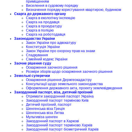
приміщенням
Виселення в судовому порядку
Визначення порядку користування квартирою, будинком
Скарга до державного органу
Скарга в екологічну інспекцію
Скарга на продавця
Скарга в прокуратуру
Скарга в поліцію
Скарга на роботодавця
Законодавство України
Закон України про адвокатуру
Конституція України
Закон України про охорону прав на знаки
Спадкування
Сімейний кодекс України
Заочне рішення суду
Оскарження заочного рішення
Розміри зборів щодо оскарження заочного рішення
Земельні суперечки
Оскарження рішення Держгеокадастру
Консультації щодо земельного законодавства
Оформлення державного акта, проекту землевідведення
Закордонний паспорт, віза, дитячий проїзний
Отримати закордонний паспорт Україна
Закордонний паспорт терміново Київ
Дитячий проїзний, паспорт
Шенгенська віза Греція
Шенгенська віза Литва
Мультивіза шенген
Закордонний паспорт в Харкові
Закордонний паспорт терміново Харків
Закордонний паспорт біометричний Харків