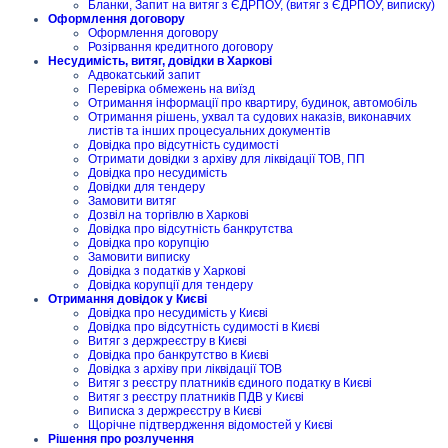
Бланки, Запит на витяг з ЄДРПОУ, (витяг з ЄДРПОУ, виписку)
Оформлення договору
Оформлення договору
Розірвання кредитного договору
Несудимість, витяг, довідки в Харкові
Адвокатський запит
Перевірка обмежень на виїзд
Отримання інформації про квартиру, будинок, автомобіль
Отримання рішень, ухвал та судових наказів, виконавчих
листів та інших процесуальних документів
Довідка про відсутність судимості
Отримати довідки з архіву для ліквідації ТОВ, ПП
Довідка про несудимість
Довідки для тендеру
Замовити витяг
Дозвіл на торгівлю в Харкові
Довідка про відсутність банкрутства
Довідка про корупцію
Замовити виписку
Довідка з податків у Харкові
Довідка корупції для тендеру
Отримання довідок у Києві
Довідка про несудимість у Києві
Довідка про відсутність судимості в Києві
Витяг з держреєстру в Києві
Довідка про банкрутство в Києві
Довідка з архіву при ліквідації ТОВ
Витяг з реєстру платників єдиного податку в Києві
Витяг з реєстру платників ПДВ у Києві
Виписка з держреєстру в Києві
Щорічне підтвердження відомостей у Києві
Рішення про розлучення