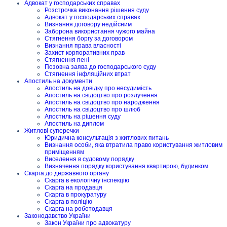
Адвокат у господарських справах
Розстрочка виконання рішення суду
Адвокат у господарських справах
Визнання договору недійсним
Заборона використання чужого майна
Стягнення боргу за договором
Визнання права власності
Захист корпоративних прав
Стягнення пені
Позовна заява до господарського суду
Стягнення інфляційних втрат
Апостиль на документи
Апостиль на довідку про несудимість
Апостиль на свідоцтво про розлучення
Апостиль на свідоцтво про народження
Апостиль на свідоцтво про шлюб
Апостиль на рішення суду
Апостиль на диплом
Житлові суперечки
Юридична консультація з житлових питань
Визнання особи, яка втратила право користування житловим
приміщенням
Виселення в судовому порядку
Визначення порядку користування квартирою, будинком
Скарга до державного органу
Скарга в екологічну інспекцію
Скарга на продавця
Скарга в прокуратуру
Скарга в поліцію
Скарга на роботодавця
Законодавство України
Закон України про адвокатуру