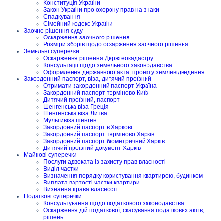
Конституція України
Закон України про охорону прав на знаки
Спадкування
Сімейний кодекс України
Заочне рішення суду
Оскарження заочного рішення
Розміри зборів щодо оскарження заочного рішення
Земельні суперечки
Оскарження рішення Держгеокадастру
Консультації щодо земельного законодавства
Оформлення державного акта, проекту землевідведення
Закордонний паспорт, віза, дитячий проїзний
Отримати закордонний паспорт Україна
Закордонний паспорт терміново Київ
Дитячий проїзний, паспорт
Шенгенська віза Греція
Шенгенська віза Литва
Мультивіза шенген
Закордонний паспорт в Харкові
Закордонний паспорт терміново Харків
Закордонний паспорт біометричний Харків
Дитячий проїзний документ Харків
Майнові суперечки
Послуги адвоката із захисту прав власності
Виділ частки
Визначення порядку користування квартирою, будинком
Виплата вартості частки квартири
Визнання права власності
Податкові суперечки
Консультування щодо податкового законодавства
Оскарження дій податкової, скасування податкових актів,
рішень