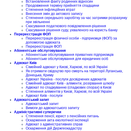
Встановлення факту родинних відносин
Продовження терміну прийняття спадщини
Стягнення інфляційних втрат
Внесення змін до актового запису
Стягнення середнього заробітку за час затримки розрахунку
при звільненні
Скасування податкового повідомлення-рішення
Скасування рішення суду, ухваленого на користь банку
Перереєстрація ФОП
Перереєстрація фізичної особи - підприємця (ФОП) за
допомогою адвоката
Перереєстрація ФОП
Абонентське обслуговування
Абонентське обслуговування приватних підприємців
Абонентське обслуговування для юридичних осіб
Адвокат Київ
Сімейний адвокат у Києві, Харкові, по всій Україні
Як отримати свідоцтво про смерть на території Луганська,
Донецька, Криму
Адвокат Україна - послуги досвідчених адвокатів
Сімейний адвокат Київ - аліменти, розірвання шлюбу
Адвокат по спадкуванню (спадкових спорах) в Києві
Стягнення аліментів у Києві, Харкові, по всій Україні
Адвокат Київ - послуги
Адвокатський запит
Адвокатський запит
Вимоги до адвокатського запиту
Адміністративні суперечки
Стягнення пенсії, юрист з пенсійних питань
Оскарження акта екологічної інспекції
Адвокат з адміністративних справ
Оскарження дій Держгеокадастру