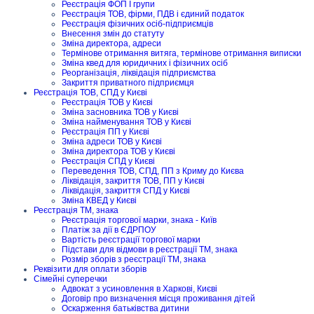
Реєстрація ФОП I групи
Реєстрація ТОВ, фірми, ПДВ і єдиний податок
Реєстрація фізичних осіб-підприємців
Внесення змін до статуту
Зміна директора, адреси
Термінове отримання витяга, термінове отримання виписки
Зміна квед для юридичних і фізичних осіб
Реорганізація, ліквідація підприємства
Закриття приватного підприємця
Реєстрація ТОВ, СПД у Києві
Реєстрація ТОВ у Києві
Зміна засновника ТОВ у Києві
Зміна найменування ТОВ у Києві
Реєстрація ПП у Києві
Зміна адреси ТОВ у Києві
Зміна директора ТОВ у Києві
Реєстрація СПД у Києві
Переведення ТОВ, СПД, ПП з Криму до Києва
Ліквідація, закриття ТОВ, ПП у Києві
Ліквідація, закриття СПД у Києві
Зміна КВЕД у Києві
Реєстрація ТМ, знака
Реєстрація торгової марки, знака - Київ
Платіж за дії в ЄДРПОУ
Вартість реєстрації торгової марки
Підстави для відмови в реєстрації ТМ, знака
Розмір зборів з реєстрації ТМ, знака
Реквізити для оплати зборів
Сімейні суперечки
Адвокат з усиновлення в Харкові, Києві
Договір про визначення місця проживання дітей
Оскарження батьківства дитини