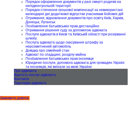
Порядок оформлення документів у разі смерті родичів на
непідконтрольній території
Порядок стягнення грошової компенсації за невикористані
календарні дні додаткової відпустки учасникам бойових дій
Отримання, відновлення документів про освіту Київ, Харків,
Донецьк, Луганськ
Позбавлення батьківських прав дистанційно
Отримання рішення суду за допомогою адвоката
Послуги адвокатів в Києві та Київській області при розірванні
шлюбу
Послуга адвоката щодо скасування штрафу за
нерозмитнений автомобіль
Довідка про сімейний стан
Адвокат по спадщині, розділу майна
Позбавлення батьківських прав іноземця
Юридичні послуги, допомога адвоката для громадян Україні
та іноземців, які виїхали за межі України
Про адвоката
Вартість послуг адвоката
Контакти
Партнери адвоката
Замовити дзвінок