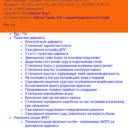
Viber, WhatsApp: +38 (066) 744-54-43, +38 (063) 374-43-13
Телефони: +38 (066) 744-54-43, +38 (063) 374-43-13, +38 (096) 735-35-76
e-mail: 3744313@gmail.com
Copyright © 2025
Адвокат Ящук
Всі права захищені.
Адвокат Харків, Київ - юридична допомога всіх видів
Рус
Укр
Рос
| Укр
Практика адвоката
Консультація адвоката
Стягнення заробітної плати
Скасування штрафу ДПС
Статті і практика адвоката
Зменшення суми боргу за позовом податкової
Додаткова постанова суду в податковому спорі
Стягнення боргу з урахуванням коливань курсу валют
Стягнення коштів, отриманих необґрунтовано
Стягнення коштів з підприємця, який припинив діяльність
Як позбавити батька батьківських прав у Харкові
Скасування рішення суду про позбавлення водійських прав
Встановлення факту родинних відносин
Продовження терміну прийняття спадщини
Стягнення інфляційних втрат
Внесення змін до актового запису
Стягнення середнього заробітку за час затримки розрахунку
при звільненні
Скасування податкового повідомлення-рішення
Скасування рішення суду, ухваленого на користь банку
Перереєстрація ФОП
Перереєстрація фізичної особи - підприємця (ФОП) за
допомогою адвоката