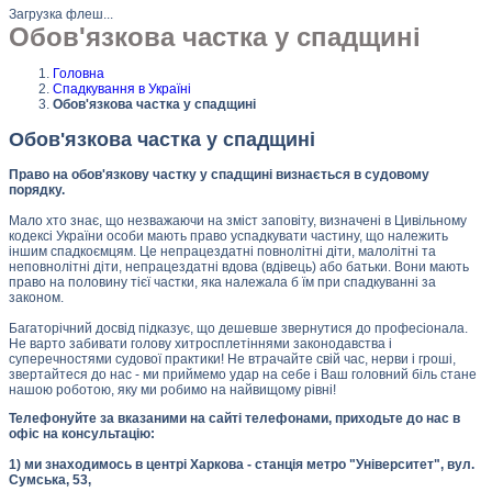
Загрузка флеш...
Обов'язкова частка у спадщині
Головна
Спадкування в Україні
Обов'язкова частка у спадщині
Обов'язкова частка у спадщині
Право на обов'язкову частку у спадщині визнається в судовому
порядку.
Мало хто знає, що незважаючи на зміст заповіту, визначені в Цивільному
кодексі України особи мають право успадкувати частину, що належить
іншим спадкоємцям. Це непрацездатні повнолітні діти, малолітні та
неповнолітні діти, непрацездатні вдова (вдівець) або батьки. Вони мають
право на половину тієї частки, яка належала б їм при спадкуванні за
законом.
Багаторічний досвід підказує, що дешевше звернутися до професіонала.
Не варто забивати голову хитросплетіннями законодавства і
суперечностями судової практики! Не втрачайте свій час, нерви і гроші,
звертайтеся до нас - ми приймемо удар на себе і Ваш головний біль стане
нашою роботою, яку ми робимо на найвищому рівні!
Телефонуйте за вказаними на сайті телефонами, приходьте до нас в
офіс на консультацію:
1) ми знаходимось в центрі Харкова - станція метро "Університет", вул.
Сумська, 53,