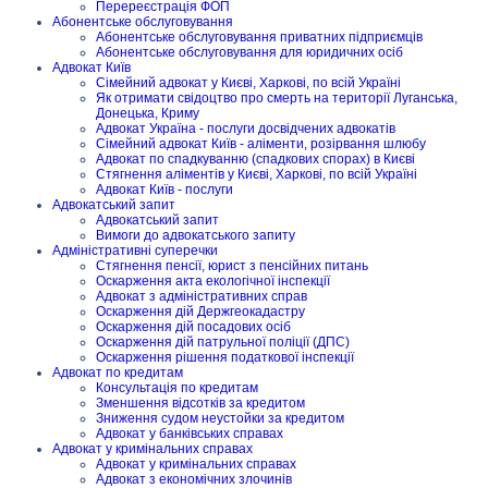
Перереєстрація ФОП
Абонентське обслуговування
Абонентське обслуговування приватних підприємців
Абонентське обслуговування для юридичних осіб
Адвокат Київ
Сімейний адвокат у Києві, Харкові, по всій Україні
Як отримати свідоцтво про смерть на території Луганська,
Донецька, Криму
Адвокат Україна - послуги досвідчених адвокатів
Сімейний адвокат Київ - аліменти, розірвання шлюбу
Адвокат по спадкуванню (спадкових спорах) в Києві
Стягнення аліментів у Києві, Харкові, по всій Україні
Адвокат Київ - послуги
Адвокатський запит
Адвокатський запит
Вимоги до адвокатського запиту
Адміністративні суперечки
Стягнення пенсії, юрист з пенсійних питань
Оскарження акта екологічної інспекції
Адвокат з адміністративних справ
Оскарження дій Держгеокадастру
Оскарження дій посадових осіб
Оскарження дій патрульної поліції (ДПС)
Оскарження рішення податкової інспекції
Адвокат по кредитам
Консультація по кредитам
Зменшення відсотків за кредитом
Зниження судом неустойки за кредитом
Адвокат у банківських справах
Адвокат у кримінальних справах
Адвокат у кримінальних справах
Адвокат з економічних злочинів