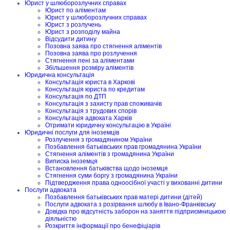
Юрист у шлюборозлучних справах
Юрист по аліментам
Юрист у шлюборозлучних справах
Юрист з розлучень
Юрист з розподілу майна
Відсудити дитину
Позовна заява про стягнення аліментів
Позовна заява про розлучення
Стягнення пені за аліментами
Збільшення розміру аліментів
Юридична консультація
Консультація юриста в Харкові
Консультація юриста по кредитам
Консультація по ДТП
Консультація з захисту прав споживачів
Консультація з трудових спорів
Консультація адвоката Харків
Отримати юридичну консультацію в Україні
Юридичні послуги для іноземців
Розлучення з громадянином України
Позбавлення батьківських прав громадянина України
Стягнення аліментів з громадянина України
Виписка іноземця
Встановлення батьківства щодо іноземця
Стягнення суми боргу з громадянина України
Підтвердження права одноосібної участі у вихованні дитини
Послуги адвоката
Позбавлення батьківських прав матері дитини (дітей)
Послуги адвоката з розірвання шлюбу в Івано-Франківську
Довідка про відсутність заборон на заняття підприємницькою
діяльністю
Розкриття інформації про бенефіціарів