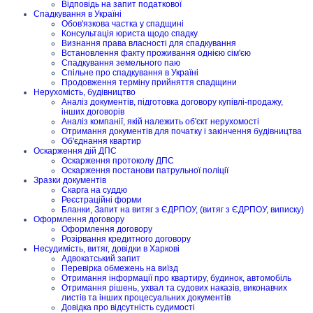
Відповідь на запит податкової
Спадкування в Україні
Обов'язкова частка у спадщині
Консультація юриста щодо спадку
Визнання права власності для спадкування
Встановлення факту проживання однією сім'єю
Спадкування земельного паю
Спільне про спадкування в Україні
Продовження терміну прийняття спадщини
Нерухомість, будівництво
Аналіз документів, підготовка договору купівлі-продажу,
інших договорів
Аналіз компанії, якій належить об'єкт нерухомості
Отримання документів для початку і закінчення будівництва
Об'єднання квартир
Оскарження дій ДПС
Оскарження протоколу ДПС
Оскарження постанови патрульної поліції
Зразки документів
Скарга на суддю
Реєстраційні форми
Бланки, Запит на витяг з ЄДРПОУ, (витяг з ЄДРПОУ, виписку)
Оформлення договору
Оформлення договору
Розірвання кредитного договору
Несудимість, витяг, довідки в Харкові
Адвокатський запит
Перевірка обмежень на виїзд
Отримання інформації про квартиру, будинок, автомобіль
Отримання рішень, ухвал та судових наказів, виконавчих
листів та інших процесуальних документів
Довідка про відсутність судимості