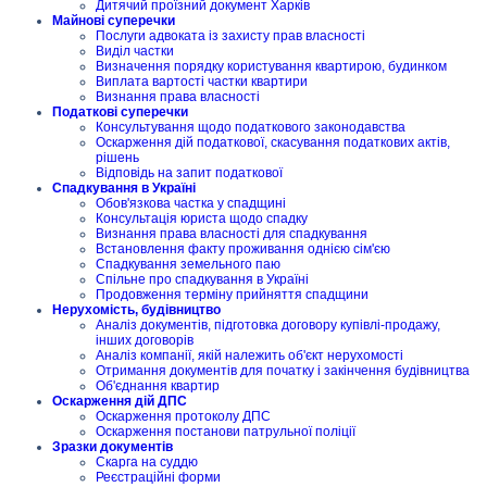
Дитячий проїзний документ Харків
Майнові суперечки
Послуги адвоката із захисту прав власності
Виділ частки
Визначення порядку користування квартирою, будинком
Виплата вартості частки квартири
Визнання права власності
Податкові суперечки
Консультування щодо податкового законодавства
Оскарження дій податкової, скасування податкових актів,
рішень
Відповідь на запит податкової
Спадкування в Україні
Обов'язкова частка у спадщині
Консультація юриста щодо спадку
Визнання права власності для спадкування
Встановлення факту проживання однією сім'єю
Спадкування земельного паю
Спільне про спадкування в Україні
Продовження терміну прийняття спадщини
Нерухомість, будівництво
Аналіз документів, підготовка договору купівлі-продажу,
інших договорів
Аналіз компанії, якій належить об'єкт нерухомості
Отримання документів для початку і закінчення будівництва
Об'єднання квартир
Оскарження дій ДПС
Оскарження протоколу ДПС
Оскарження постанови патрульної поліції
Зразки документів
Скарга на суддю
Реєстраційні форми