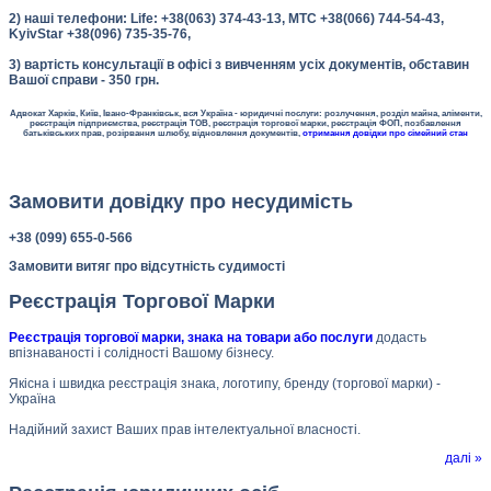
2) наші телефони: Life: +38(063) 374-43-13, МТС +38(066) 744-54-43,
KyivStar +38(096) 735-35-76,
3) вартість консультації в офісі з вивченням усіх документів, обставин
Вашої справи - 350 грн.
Адвокат Харків, Київ, Івано-Франківськ, вся Україна - юридичні послуги: розлучення, розділ майна, аліменти,
реєстрація підприємства, реєстрація ТОВ, реєстрація торгової марки, реєстрація ФОП, позбавлення
батьківських прав, розірвання шлюбу, відновлення документів,
отримання довідки про сімейний стан
Замовити довідку про несудимість
+38 (099) 655-0-566
Замовити витяг про відсутність судимості
Реєстрація Торгової Марки
Реєстрація торгової марки, знака на товари або послуги
додасть
впізнаваності і солідності Вашому бізнесу.
Якісна і швидка реєстрація знака, логотипу, бренду (торгової марки) -
Україна
Надійний захист Ваших прав інтелектуальної власності.
далі »