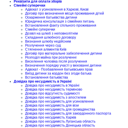
Реквізити для оплати зборів
Сімейні суперечки
Адвокат з усиновлення в Харкові, Києві
Договір про визначення місця проживання дітей
Оскарження батьківства дитини
Юридична консультація з сімейних питань
Встановлення факту спільного проживання
Сімейні суперечки
Дозвіл на шлюб з неповнолітнім
Складання шлюбного договору
Визнання шлюбу недійсним
Розлучення через суд
Стягнення аліментів Київ
Договір про матеріальне забезпечення дитини
Розподіл майна при розлученні
Виселення чоловіка після розлучення
Визначення порядку участі у вихованні дитини
Адвокат - Позбавлення батьківських прав
Виїзд дитини за кордон без згоди батька
Встановлення батьківства
Довідка про несудимість в Україні
Довідка про несудимість в Україні
Довідка про несудимість терміново
Довідка про відсутність судимості
Довідка про несудимість з апостилем
Довідка про несудимість для усиновлення
Довідка про несудимість для візи
Довідка про несудимість для громадянства
Довідка про несудимість для закордонного паспорта
Довідка про несудимість Харків
Довідка про несудимість Луганська область
Довідка про несудимість Донецька область