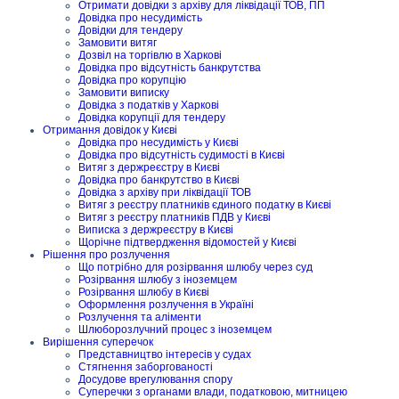
Отримати довідки з архіву для ліквідації ТОВ, ПП
Довідка про несудимість
Довідки для тендеру
Замовити витяг
Дозвіл на торгівлю в Харкові
Довідка про відсутність банкрутства
Довідка про корупцію
Замовити виписку
Довідка з податків у Харкові
Довідка корупції для тендеру
Отримання довідок у Києві
Довідка про несудимість у Києві
Довідка про відсутність судимості в Києві
Витяг з держреєстру в Києві
Довідка про банкрутство в Києві
Довідка з архіву при ліквідації ТОВ
Витяг з реєстру платників єдиного податку в Києві
Витяг з реєстру платників ПДВ у Києві
Виписка з держреєстру в Києві
Щорічне підтвердження відомостей у Києві
Рішення про розлучення
Що потрібно для розірвання шлюбу через суд
Розірвання шлюбу з іноземцем
Розірвання шлюбу в Києві
Оформлення розлучення в Україні
Розлучення та аліменти
Шлюборозлучний процес з іноземцем
Вирішення суперечок
Представництво інтересів у судах
Стягнення заборгованості
Досудове врегулювання спору
Суперечки з органами влади, податковою, митницею