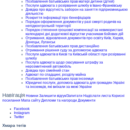
Позбавлення батьківських прав матері дитини (дітей)
Послуги адвоката з розірвання шлюбу в Івано-Франківську
Довідка про відсутність заборон на заняття підприємницькою
діяльністю
Розкриття інформації про бенефіціарів
Порядок оформлення документів у разі смерті родичів на
непідконтрольній території
Порядок стягнення грошової компенсації за невикористані
календарні дні додаткової відпустки учасникам бойових дій
Отримання, відновлення документів про освіту Київ, Харків,
Донецьк, Луганськ
Позбавлення батьківських прав дистанційно
Отримання рішення суду за допомогою адвоката
Послуги адвокатів в Києві та Київській області при розірванні
шлюбу
Послуга адвоката щодо скасування штрафу за
нерозмитнений автомобіль
Довідка про сімейний стан
Адвокат по спадщині, розділу майна
Позбавлення батьківських прав іноземця
Юридичні послуги, допомога адвоката для громадян Україні
та іноземців, які виїхали за межі України
Навігація
Новини
Залишити відгук/Запитати
Надіслати листа
Корисні
посилання
Мапа сайту
Дипломи та нагороди
Документи
Facebook
Instagram
Twitter
Хмара тегів