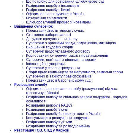
Що потрібно для розірвання шлюбу через суд
Розірвання шлюбу з іноземцем
Розірвання шлюбу в Києві
Оформлення розлучення в Україні
Розлучення та аліменти
Шлюборозлучний процес з іноземцем
Вирішення суперечок
Представництво інтересів у судах
Стягнення заборгованості
Досудове врегулювання спору
Суперечки з органами влади, податковою, митницею
Вирішення трудових спорів
Суперечки щодо укладеного договору
Корпоративні суперечки: захист прав акціонерів
Суперечки, пов'язані з цінними паперами
Інвестиційні суперечки
Суперечки у сфері страхування
Спори щодо будівництва та нерухомості, земельні спори
Суперечкиі із захисту прав споживачів
Представництво в Європейському суді
Розірвання шлюбу
Оформлення розірвання шлюбу (розлучення) під час
карантину в Україні
Розірвання шлюбу за спільною заявою подружжя - порядок і
особливості
Розірвання шлюбу в РАЦСі
Розірвання шлюбу в суді
Розірвання шлюбу без присутності в Україні
Консультація з розлучення подружжя
Розірвання шлюбу з дітьми
Розірвання шлюбу та розподіл майна
Реєстрація ТОВ, СПД у Харкові