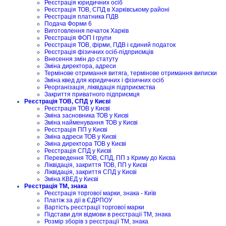
Реєстрація юридичних осіб
Реєстрація ТОВ, СПД в Харківському районі
Реєстрація платника ПДВ
Подача Форми 6
Виготовлення печаток Харків
Реєстрація ФОП I групи
Реєстрація ТОВ, фірми, ПДВ і єдиний податок
Реєстрація фізичних осіб-підприємців
Внесення змін до статуту
Зміна директора, адреси
Термінове отримання витяга, термінове отримання виписки
Зміна квед для юридичних і фізичних осіб
Реорганізація, ліквідація підприємства
Закриття приватного підприємця
Реєстрація ТОВ, СПД у Києві
Реєстрація ТОВ у Києві
Зміна засновника ТОВ у Києві
Зміна найменування ТОВ у Києві
Реєстрація ПП у Києві
Зміна адреси ТОВ у Києві
Зміна директора ТОВ у Києві
Реєстрація СПД у Києві
Переведення ТОВ, СПД, ПП з Криму до Києва
Ліквідація, закриття ТОВ, ПП у Києві
Ліквідація, закриття СПД у Києві
Зміна КВЕД у Києві
Реєстрація ТМ, знака
Реєстрація торгової марки, знака - Київ
Платіж за дії в ЄДРПОУ
Вартість реєстрації торгової марки
Підстави для відмови в реєстрації ТМ, знака
Розмір зборів з реєстрації ТМ, знака