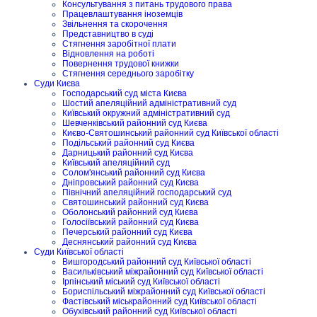
Консультування з питань трудового права
Працевлаштування іноземців
Звільнення та скорочення
Представництво в суді
Стягнення заробітної плати
Відновлення на роботі
Повернення трудової книжки
Стягнення середнього заробітку
Суди Києва
Господарський суд міста Києва
Шостий апеляційний адміністративний суд
Київський окружний адміністративний суд
Шевченківський районний суд Києва
Києво-Святошинський районний суд Київської області
Подільський районний суд Києва
Дарницький районний суд Києва
Київський апеляційний суд
Солом'янський районний суд Києва
Дніпровський районний суд Києва
Північний апеляційний господарський суд
Святошинський районний суд Києва
Оболонський районний суд Києва
Голосіївський районний суд Києва
Печерський районний суд Києва
Деснянський районний суд Києва
Суди Київської області
Вишгородський районний суд Київської області
Васильківський міжрайонний суд Київської області
Ірпінський міський суд Київської області
Бориспільський міжрайонний суд Київської області
Фастівський міськрайонний суд Київської області
Обухівський районний суд Київської області