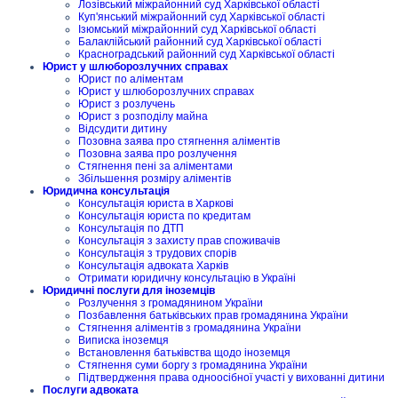
Лозівський міжрайонний суд Харківської області
Куп'янський міжрайонний суд Харківської області
Ізюмський міжрайонний суд Харківської області
Балаклійський районний суд Харківської області
Красноградський районний суд Харківської області
Юрист у шлюборозлучних справах
Юрист по аліментам
Юрист у шлюборозлучних справах
Юрист з розлучень
Юрист з розподілу майна
Відсудити дитину
Позовна заява про стягнення аліментів
Позовна заява про розлучення
Стягнення пені за аліментами
Збільшення розміру аліментів
Юридична консультація
Консультація юриста в Харкові
Консультація юриста по кредитам
Консультація по ДТП
Консультація з захисту прав споживачів
Консультація з трудових спорів
Консультація адвоката Харків
Отримати юридичну консультацію в Україні
Юридичні послуги для іноземців
Розлучення з громадянином України
Позбавлення батьківських прав громадянина України
Стягнення аліментів з громадянина України
Виписка іноземця
Встановлення батьківства щодо іноземця
Стягнення суми боргу з громадянина України
Підтвердження права одноосібної участі у вихованні дитини
Послуги адвоката