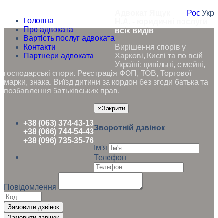
Адвокат Ящук
Рос
Укр
Головна
Н.А. - юридичні послуги
Про адвоката
всіх видів
Вартість послуг адвоката
Контакти
Вирішення спорів у
Партнери адвоката
Харкові, Києві та по всій
Україні: цивільні, сімейні,
господарські спори. Реєстрація ФОП, ТОВ, Торгової
марки, знака. Виїзд дитини за кордон без згоди батька та
позбавлення батьківських прав.
×
Закрити
+38 (063) 374-43-13
Зворотній дзвінок
+38 (066) 744-54-43
+38 (096) 735-35-76
Ім'я
Телефон
Повідомлення
Замовити дзвінок