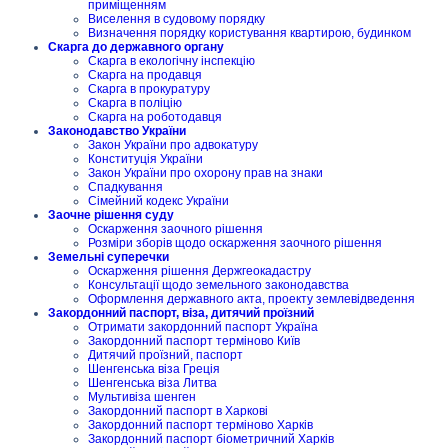
приміщенням
Виселення в судовому порядку
Визначення порядку користування квартирою, будинком
Скарга до державного органу
Скарга в екологічну інспекцію
Скарга на продавця
Скарга в прокуратуру
Скарга в поліцію
Скарга на роботодавця
Законодавство України
Закон України про адвокатуру
Конституція України
Закон України про охорону прав на знаки
Спадкування
Сімейний кодекс України
Заочне рішення суду
Оскарження заочного рішення
Розміри зборів щодо оскарження заочного рішення
Земельні суперечки
Оскарження рішення Держгеокадастру
Консультації щодо земельного законодавства
Оформлення державного акта, проекту землевідведення
Закордонний паспорт, віза, дитячий проїзний
Отримати закордонний паспорт Україна
Закордонний паспорт терміново Київ
Дитячий проїзний, паспорт
Шенгенська віза Греція
Шенгенська віза Литва
Мультивіза шенген
Закордонний паспорт в Харкові
Закордонний паспорт терміново Харків
Закордонний паспорт біометричний Харків