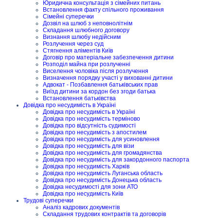
Юридична консультація з сімейних питань
Встановлення факту спільного проживання
Сімейні суперечки
Дозвіл на шлюб з неповнолітнім
Складання шлюбного договору
Визнання шлюбу недійсним
Розлучення через суд
Стягнення аліментів Київ
Договір про матеріальне забезпечення дитини
Розподіл майна при розлученні
Виселення чоловіка після розлучення
Визначення порядку участі у вихованні дитини
Адвокат - Позбавлення батьківських прав
Виїзд дитини за кордон без згоди батька
Встановлення батьківства
Довідка про несудимість в Україні
Довідка про несудимість в Україні
Довідка про несудимість терміново
Довідка про відсутність судимості
Довідка про несудимість з апостилем
Довідка про несудимість для усиновлення
Довідка про несудимість для візи
Довідка про несудимість для громадянства
Довідка про несудимість для закордонного паспорта
Довідка про несудимість Харків
Довідка про несудимість Луганська область
Довідка про несудимість Донецька область
Довідка несудимості для зони АТО
Довідка про несудимість Київ
Трудові суперечки
Аналіз кадрових документів
Складання трудових контрактів та договорів