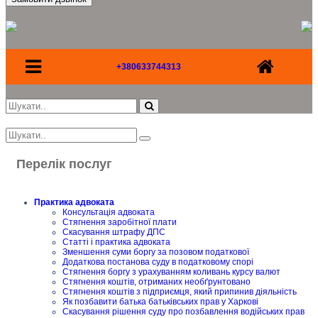
+380633744313
Перелік послуг
Практика адвоката
Консультація адвоката
Стягнення заробітної плати
Скасування штрафу ДПС
Статті і практика адвоката
Зменшення суми боргу за позовом податкової
Додаткова постанова суду в податковому спорі
Стягнення боргу з урахуванням коливань курсу валют
Стягнення коштів, отриманих необґрунтовано
Стягнення коштів з підприємця, який припинив діяльність
Як позбавити батька батьківських прав у Харкові
Скасування рішення суду про позбавлення водійських прав