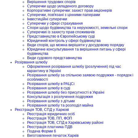
Вирішення трудових спорів
Суперечки щодо укладеного договору
Корпоративні суперечки: захист прав акціонерів
Суперечки, пов'язані з цінними паперами
Інвестиційні суперечки
Суперечки у сфері страхування
Спори щодо будівництва та нерухомості, земельні спори
Суперечкиі із захисту прав споживачів
Представництво в Європейському суді
Юридичний контроль у сфері будівництва
Види спорів, що можна вирішити у досудовому порядку
Юридичне консультування та вирішення питань у сфері
будівництва
Види судового представництва
Розірвання шлюбу
Оформлення розірвання шлюбу (розлучення) під час
карантину в Україні
Розірвання шлюбу за спільною заявою подружжя - порядок і
особливості
Розірвання шлюбу в РАЦСі
Розірвання шлюбу в суді
Розірвання шлюбу без присутності в Україні
Консультація з розлучення подружжя
Розірвання шлюбу з дітьми
Розірвання шлюбу та розподіл майна
Реєстрація ТОВ, СПД у Харкові
Реєстрація юридичних осіб
Реєстрація ТОВ, ПП, ФОП
Реєстрація ТОВ, СПД в Харківському районі
Реєстрація платника ПДВ
Подача Форми 6
Виготовлення печаток Харків