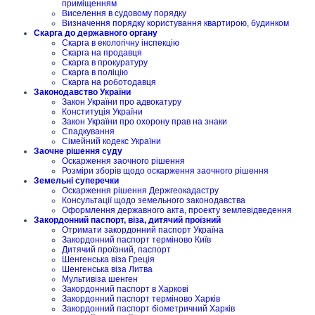
приміщенням
Виселення в судовому порядку
Визначення порядку користування квартирою, будинком
Скарга до державного органу
Скарга в екологічну інспекцію
Скарга на продавця
Скарга в прокуратуру
Скарга в поліцію
Скарга на роботодавця
Законодавство України
Закон України про адвокатуру
Конституція України
Закон України про охорону прав на знаки
Спадкування
Сімейний кодекс України
Заочне рішення суду
Оскарження заочного рішення
Розміри зборів щодо оскарження заочного рішення
Земельні суперечки
Оскарження рішення Держгеокадастру
Консультації щодо земельного законодавства
Оформлення державного акта, проекту землевідведення
Закордонний паспорт, віза, дитячий проїзний
Отримати закордонний паспорт Україна
Закордонний паспорт терміново Київ
Дитячий проїзний, паспорт
Шенгенська віза Греція
Шенгенська віза Литва
Мультивіза шенген
Закордонний паспорт в Харкові
Закордонний паспорт терміново Харків
Закордонний паспорт біометричний Харків