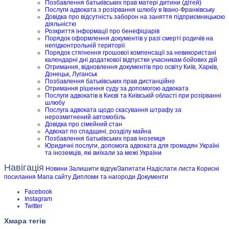
Позбавлення батьківських прав матері дитини (дітей)
Послуги адвоката з розірвання шлюбу в Івано-Франківську
Довідка про відсутність заборон на заняття підприємницькою
діяльністю
Розкриття інформації про бенефіціарів
Порядок оформлення документів у разі смерті родичів на
непідконтрольній території
Порядок стягнення грошової компенсації за невикористані
календарні дні додаткової відпустки учасникам бойових дій
Отримання, відновлення документів про освіту Київ, Харків,
Донецьк, Луганськ
Позбавлення батьківських прав дистанційно
Отримання рішення суду за допомогою адвоката
Послуги адвокатів в Києві та Київській області при розірванні
шлюбу
Послуга адвоката щодо скасування штрафу за
нерозмитнений автомобіль
Довідка про сімейний стан
Адвокат по спадщині, розділу майна
Позбавлення батьківських прав іноземця
Юридичні послуги, допомога адвоката для громадян Україні
та іноземців, які виїхали за межі України
Навігація
Новини
Залишити відгук/Запитати
Надіслати листа
Корисні
посилання
Мапа сайту
Дипломи та нагороди
Документи
Facebook
Instagram
Twitter
Хмара тегів