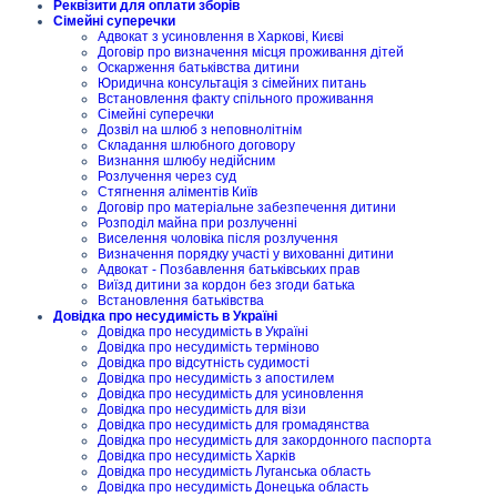
Реквізити для оплати зборів
Сімейні суперечки
Адвокат з усиновлення в Харкові, Києві
Договір про визначення місця проживання дітей
Оскарження батьківства дитини
Юридична консультація з сімейних питань
Встановлення факту спільного проживання
Сімейні суперечки
Дозвіл на шлюб з неповнолітнім
Складання шлюбного договору
Визнання шлюбу недійсним
Розлучення через суд
Стягнення аліментів Київ
Договір про матеріальне забезпечення дитини
Розподіл майна при розлученні
Виселення чоловіка після розлучення
Визначення порядку участі у вихованні дитини
Адвокат - Позбавлення батьківських прав
Виїзд дитини за кордон без згоди батька
Встановлення батьківства
Довідка про несудимість в Україні
Довідка про несудимість в Україні
Довідка про несудимість терміново
Довідка про відсутність судимості
Довідка про несудимість з апостилем
Довідка про несудимість для усиновлення
Довідка про несудимість для візи
Довідка про несудимість для громадянства
Довідка про несудимість для закордонного паспорта
Довідка про несудимість Харків
Довідка про несудимість Луганська область
Довідка про несудимість Донецька область