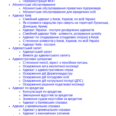
Перереєстрація ФОП
Абонентське обслуговування
Абонентське обслуговування приватних підприємців
Абонентське обслуговування для юридичних осіб
Адвокат Київ
Сімейний адвокат у Києві, Харкові, по всій Україні
Як отримати свідоцтво про смерть на території Луганська,
Донецька, Криму
Адвокат Україна - послуги досвідчених адвокатів
Сімейний адвокат Київ - аліменти, розірвання шлюбу
Адвокат по спадкуванню (спадкових спорах) в Києві
Стягнення аліментів у Києві, Харкові, по всій Україні
Адвокат Київ - послуги
Адвокатський запит
Адвокатський запит
Вимоги до адвокатського запиту
Адміністративні суперечки
Стягнення пенсії, юрист з пенсійних питань
Оскарження акта екологічної інспекції
Адвокат з адміністративних справ
Оскарження дій Держгеокадастру
Оскарження дій посадових осіб
Оскарження дій патрульної поліції (ДПС)
Оскарження рішення податкової інспекції
Адвокат по кредитам
Консультація по кредитам
Зменшення відсотків за кредитом
Зниження судом неустойки за кредитом
Адвокат у банківських справах
Адвокат у кримінальних справах
Адвокат у кримінальних справах
Адвокат з економічних злочинів