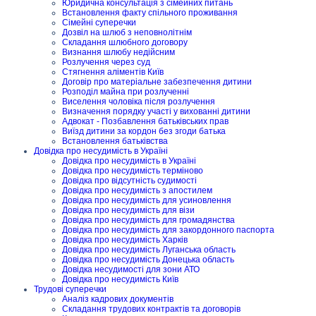
Юридична консультація з сімейних питань
Встановлення факту спільного проживання
Сімейні суперечки
Дозвіл на шлюб з неповнолітнім
Складання шлюбного договору
Визнання шлюбу недійсним
Розлучення через суд
Стягнення аліментів Київ
Договір про матеріальне забезпечення дитини
Розподіл майна при розлученні
Виселення чоловіка після розлучення
Визначення порядку участі у вихованні дитини
Адвокат - Позбавлення батьківських прав
Виїзд дитини за кордон без згоди батька
Встановлення батьківства
Довідка про несудимість в Україні
Довідка про несудимість в Україні
Довідка про несудимість терміново
Довідка про відсутність судимості
Довідка про несудимість з апостилем
Довідка про несудимість для усиновлення
Довідка про несудимість для візи
Довідка про несудимість для громадянства
Довідка про несудимість для закордонного паспорта
Довідка про несудимість Харків
Довідка про несудимість Луганська область
Довідка про несудимість Донецька область
Довідка несудимості для зони АТО
Довідка про несудимість Київ
Трудові суперечки
Аналіз кадрових документів
Складання трудових контрактів та договорів