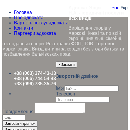
Адвокат Ящук
Рос
Укр
Головна
Н.А. - юридичні послуги
Про адвоката
всіх видів
Вартість послуг адвоката
Контакти
Вирішення спорів у
Партнери адвоката
Харкові, Києві та по всій
Україні: цивільні, сімейні,
господарські спори. Реєстрація ФОП, ТОВ, Торгової
марки, знака. Виїзд дитини за кордон без згоди батька та
позбавлення батьківських прав.
×
Закрити
+38 (063) 374-43-13
Зворотній дзвінок
+38 (066) 744-54-43
+38 (096) 735-35-76
Ім'я
Телефон
Повідомлення
Замовити дзвінок