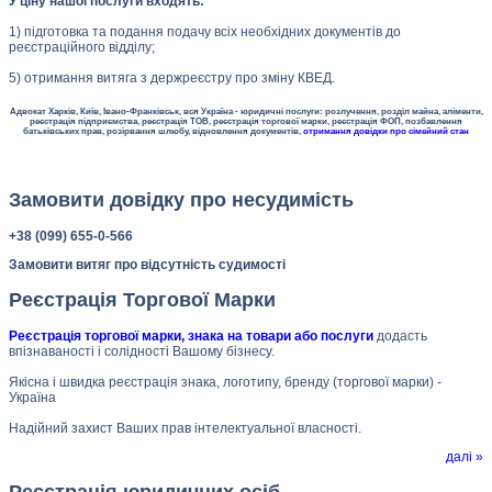
У ціну нашої послуги входять:
1) підготовка та подання подачу всіх необхідних документів до
реєстраційного відділу;
5) отримання витяга з держреєстру про зміну КВЕД.
Адвокат Харків, Київ, Івано-Франківськ, вся Україна - юридичні послуги: розлучення, розділ майна, аліменти,
реєстрація підприємства, реєстрація ТОВ, реєстрація торгової марки, реєстрація ФОП, позбавлення
батьківських прав, розірвання шлюбу, відновлення документів,
отримання довідки про сімейний стан
Замовити довідку про несудимість
+38 (099) 655-0-566
Замовити витяг про відсутність судимості
Реєстрація Торгової Марки
Реєстрація торгової марки, знака на товари або послуги
додасть
впізнаваності і солідності Вашому бізнесу.
Якісна і швидка реєстрація знака, логотипу, бренду (торгової марки) -
Україна
Надійний захист Ваших прав інтелектуальної власності.
далі »
Реєстрація юридичних осіб