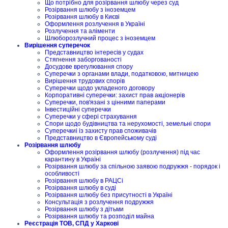
Що потрібно для розірвання шлюбу через суд
Розірвання шлюбу з іноземцем
Розірвання шлюбу в Києві
Оформлення розлучення в Україні
Розлучення та аліменти
Шлюборозлучний процес з іноземцем
Вирішення суперечок
Представництво інтересів у судах
Стягнення заборгованості
Досудове врегулювання спору
Суперечки з органами влади, податковою, митницею
Вирішення трудових спорів
Суперечки щодо укладеного договору
Корпоративні суперечки: захист прав акціонерів
Суперечки, пов'язані з цінними паперами
Інвестиційні суперечки
Суперечки у сфері страхування
Спори щодо будівництва та нерухомості, земельні спори
Суперечкиі із захисту прав споживачів
Представництво в Європейському суді
Розірвання шлюбу
Оформлення розірвання шлюбу (розлучення) під час
карантину в Україні
Розірвання шлюбу за спільною заявою подружжя - порядок і
особливості
Розірвання шлюбу в РАЦСі
Розірвання шлюбу в суді
Розірвання шлюбу без присутності в Україні
Консультація з розлучення подружжя
Розірвання шлюбу з дітьми
Розірвання шлюбу та розподіл майна
Реєстрація ТОВ, СПД у Харкові