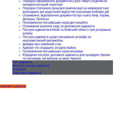
Порядок оформлення документів у разі смерті родичів на
непідконтрольній території
Порядок стягнення грошової компенсації за невикористані
календарні дні додаткової відпустки учасникам бойових дій
Отримання, відновлення документів про освіту Київ, Харків,
Донецьк, Луганськ
Позбавлення батьківських прав дистанційно
Отримання рішення суду за допомогою адвоката
Послуги адвокатів в Києві та Київській області при розірванні
шлюбу
Послуга адвоката щодо скасування штрафу за
нерозмитнений автомобіль
Довідка про сімейний стан
Адвокат по спадщині, розділу майна
Позбавлення батьківських прав іноземця
Юридичні послуги, допомога адвоката для громадян Україні
та іноземців, які виїхали за межі України
Про адвоката
Вартість послуг адвоката
Контакти
Партнери адвоката
Замовити дзвінок