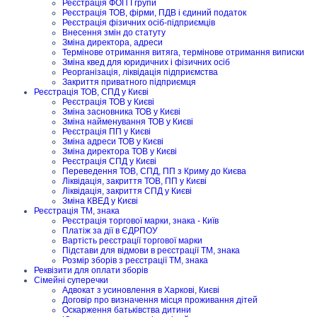
Реєстрація ФОП I групи
Реєстрація ТОВ, фірми, ПДВ і єдиний податок
Реєстрація фізичних осіб-підприємців
Внесення змін до статуту
Зміна директора, адреси
Термінове отримання витяга, термінове отримання виписки
Зміна квед для юридичних і фізичних осіб
Реорганізація, ліквідація підприємства
Закриття приватного підприємця
Реєстрація ТОВ, СПД у Києві
Реєстрація ТОВ у Києві
Зміна засновника ТОВ у Києві
Зміна найменування ТОВ у Києві
Реєстрація ПП у Києві
Зміна адреси ТОВ у Києві
Зміна директора ТОВ у Києві
Реєстрація СПД у Києві
Переведення ТОВ, СПД, ПП з Криму до Києва
Ліквідація, закриття ТОВ, ПП у Києві
Ліквідація, закриття СПД у Києві
Зміна КВЕД у Києві
Реєстрація ТМ, знака
Реєстрація торгової марки, знака - Київ
Платіж за дії в ЄДРПОУ
Вартість реєстрації торгової марки
Підстави для відмови в реєстрації ТМ, знака
Розмір зборів з реєстрації ТМ, знака
Реквізити для оплати зборів
Сімейні суперечки
Адвокат з усиновлення в Харкові, Києві
Договір про визначення місця проживання дітей
Оскарження батьківства дитини