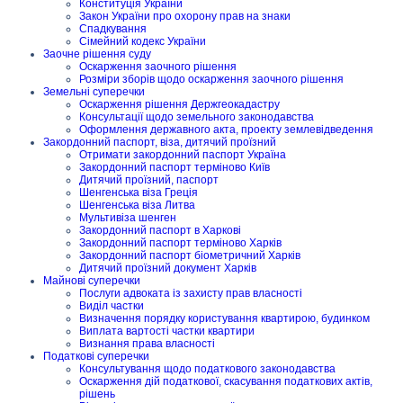
Конституція України
Закон України про охорону прав на знаки
Спадкування
Сімейний кодекс України
Заочне рішення суду
Оскарження заочного рішення
Розміри зборів щодо оскарження заочного рішення
Земельні суперечки
Оскарження рішення Держгеокадастру
Консультації щодо земельного законодавства
Оформлення державного акта, проекту землевідведення
Закордонний паспорт, віза, дитячий проїзний
Отримати закордонний паспорт Україна
Закордонний паспорт терміново Київ
Дитячий проїзний, паспорт
Шенгенська віза Греція
Шенгенська віза Литва
Мультивіза шенген
Закордонний паспорт в Харкові
Закордонний паспорт терміново Харків
Закордонний паспорт біометричний Харків
Дитячий проїзний документ Харків
Майнові суперечки
Послуги адвоката із захисту прав власності
Виділ частки
Визначення порядку користування квартирою, будинком
Виплата вартості частки квартири
Визнання права власності
Податкові суперечки
Консультування щодо податкового законодавства
Оскарження дій податкової, скасування податкових актів,
рішень