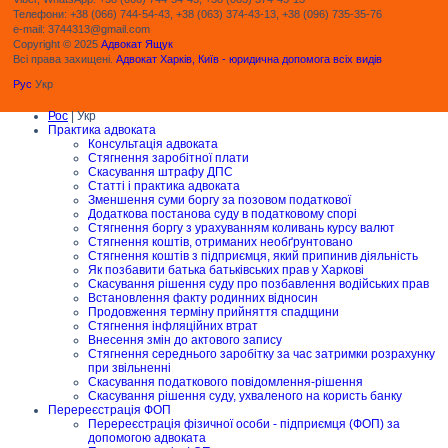
Телефони: +38 (066) 744-54-43, +38 (063) 374-43-13, +38 (096) 735-35-76
e-mail: 3744313@gmail.com
Copyright © 2025
Адвокат Ящук
Всі права захищені.
Адвокат Харків, Київ - юридична допомога всіх видів
Рус
Укр
Рос
| Укр
Практика адвоката
Консультація адвоката
Стягнення заробітної плати
Скасування штрафу ДПС
Статті і практика адвоката
Зменшення суми боргу за позовом податкової
Додаткова постанова суду в податковому спорі
Стягнення боргу з урахуванням коливань курсу валют
Стягнення коштів, отриманих необґрунтовано
Стягнення коштів з підприємця, який припинив діяльність
Як позбавити батька батьківських прав у Харкові
Скасування рішення суду про позбавлення водійських прав
Встановлення факту родинних відносин
Продовження терміну прийняття спадщини
Стягнення інфляційних втрат
Внесення змін до актового запису
Стягнення середнього заробітку за час затримки розрахунку
при звільненні
Скасування податкового повідомлення-рішення
Скасування рішення суду, ухваленого на користь банку
Перереєстрація ФОП
Перереєстрація фізичної особи - підприємця (ФОП) за
допомогою адвоката