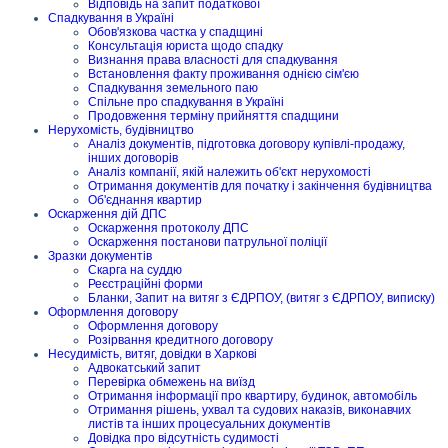
Відповідь на запит податкової
Спадкування в Україні
Обов'язкова частка у спадщині
Консультація юриста щодо спадку
Визнання права власності для спадкування
Встановлення факту проживання однією сім'єю
Спадкування земельного паю
Спільне про спадкування в Україні
Продовження терміну прийняття спадщини
Нерухомість, будівництво
Аналіз документів, підготовка договору купівлі-продажу,
інших договорів
Аналіз компанії, якій належить об'єкт нерухомості
Отримання документів для початку і закінчення будівництва
Об'єднання квартир
Оскарження дій ДПС
Оскарження протоколу ДПС
Оскарження постанови патрульної поліції
Зразки документів
Скарга на суддю
Реєстраційні форми
Бланки, Запит на витяг з ЄДРПОУ, (витяг з ЄДРПОУ, виписку)
Оформлення договору
Оформлення договору
Розірвання кредитного договору
Несудимість, витяг, довідки в Харкові
Адвокатський запит
Перевірка обмежень на виїзд
Отримання інформації про квартиру, будинок, автомобіль
Отримання рішень, ухвал та судових наказів, виконавчих
листів та інших процесуальних документів
Довідка про відсутність судимості