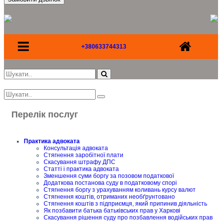
+380633744313
Перелік послуг
Практика адвоката
Консультація адвоката
Стягнення заробітної плати
Скасування штрафу ДПС
Статті і практика адвоката
Зменшення суми боргу за позовом податкової
Додаткова постанова суду в податковому спорі
Стягнення боргу з урахуванням коливань курсу валют
Стягнення коштів, отриманих необґрунтовано
Стягнення коштів з підприємця, який припинив діяльність
Як позбавити батька батьківських прав у Харкові
Скасування рішення суду про позбавлення водійських прав