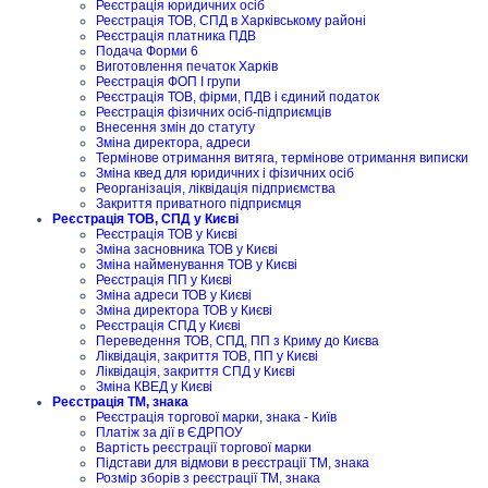
Реєстрація юридичних осіб
Реєстрація ТОВ, СПД в Харківському районі
Реєстрація платника ПДВ
Подача Форми 6
Виготовлення печаток Харків
Реєстрація ФОП I групи
Реєстрація ТОВ, фірми, ПДВ і єдиний податок
Реєстрація фізичних осіб-підприємців
Внесення змін до статуту
Зміна директора, адреси
Термінове отримання витяга, термінове отримання виписки
Зміна квед для юридичних і фізичних осіб
Реорганізація, ліквідація підприємства
Закриття приватного підприємця
Реєстрація ТОВ, СПД у Києві
Реєстрація ТОВ у Києві
Зміна засновника ТОВ у Києві
Зміна найменування ТОВ у Києві
Реєстрація ПП у Києві
Зміна адреси ТОВ у Києві
Зміна директора ТОВ у Києві
Реєстрація СПД у Києві
Переведення ТОВ, СПД, ПП з Криму до Києва
Ліквідація, закриття ТОВ, ПП у Києві
Ліквідація, закриття СПД у Києві
Зміна КВЕД у Києві
Реєстрація ТМ, знака
Реєстрація торгової марки, знака - Київ
Платіж за дії в ЄДРПОУ
Вартість реєстрації торгової марки
Підстави для відмови в реєстрації ТМ, знака
Розмір зборів з реєстрації ТМ, знака