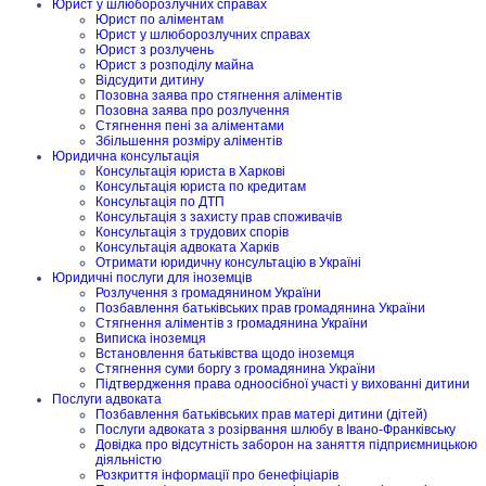
Юрист у шлюборозлучних справах
Юрист по аліментам
Юрист у шлюборозлучних справах
Юрист з розлучень
Юрист з розподілу майна
Відсудити дитину
Позовна заява про стягнення аліментів
Позовна заява про розлучення
Стягнення пені за аліментами
Збільшення розміру аліментів
Юридична консультація
Консультація юриста в Харкові
Консультація юриста по кредитам
Консультація по ДТП
Консультація з захисту прав споживачів
Консультація з трудових спорів
Консультація адвоката Харків
Отримати юридичну консультацію в Україні
Юридичні послуги для іноземців
Розлучення з громадянином України
Позбавлення батьківських прав громадянина України
Стягнення аліментів з громадянина України
Виписка іноземця
Встановлення батьківства щодо іноземця
Стягнення суми боргу з громадянина України
Підтвердження права одноосібної участі у вихованні дитини
Послуги адвоката
Позбавлення батьківських прав матері дитини (дітей)
Послуги адвоката з розірвання шлюбу в Івано-Франківську
Довідка про відсутність заборон на заняття підприємницькою
діяльністю
Розкриття інформації про бенефіціарів