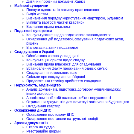
Дитячий проїзний документ Харків
Майнові суперечки
Послуги адвоката із захисту прав власності
Виділ частки
Визначення порядку користування квартирою, будинком
Виплата вартості частки квартири
Визнання права власності
Податкові суперечки
Консультування щодо податкового законодавства
Оскарження дій податкової, скасування податкових актів,
рішень
Відповідь на запит податкової
Спадкування в Україні
Обов'язкова частка у спадщині
Консультація юриста щодо спадку
Визнання права власності для спадкування
Встановлення факту проживання однією сім'єю
Спадкування земельного паю
Спільне про спадкування в Україні
Продовження терміну прийняття спадщини
Нерухомість, будівництво
Аналіз документів, підготовка договору купівлі-продажу,
інших договорів
Аналіз компанії, якій належить об'єкт нерухомості
Отримання документів для початку і закінчення будівництва
Об'єднання квартир
Оскарження дій ДПС
Оскарження протоколу ДПС
Оскарження постанови патрульної поліції
Зразки документів
Скарга на суддю
Реєстраційні форми