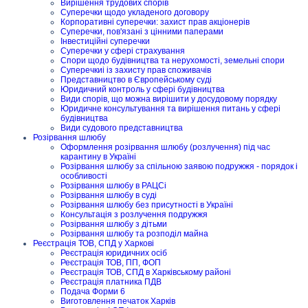
Вирішення трудових спорів
Суперечки щодо укладеного договору
Корпоративні суперечки: захист прав акціонерів
Суперечки, пов'язані з цінними паперами
Інвестиційні суперечки
Суперечки у сфері страхування
Спори щодо будівництва та нерухомості, земельні спори
Суперечкиі із захисту прав споживачів
Представництво в Європейському суді
Юридичний контроль у сфері будівництва
Види спорів, що можна вирішити у досудовому порядку
Юридичне консультування та вирішення питань у сфері
будівництва
Види судового представництва
Розірвання шлюбу
Оформлення розірвання шлюбу (розлучення) під час
карантину в Україні
Розірвання шлюбу за спільною заявою подружжя - порядок і
особливості
Розірвання шлюбу в РАЦСі
Розірвання шлюбу в суді
Розірвання шлюбу без присутності в Україні
Консультація з розлучення подружжя
Розірвання шлюбу з дітьми
Розірвання шлюбу та розподіл майна
Реєстрація ТОВ, СПД у Харкові
Реєстрація юридичних осіб
Реєстрація ТОВ, ПП, ФОП
Реєстрація ТОВ, СПД в Харківському районі
Реєстрація платника ПДВ
Подача Форми 6
Виготовлення печаток Харків