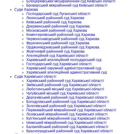
Білоцерківський міськрайонний суд Київської області
Броварський міжрайонний суд Київської області
Суди Харкова
Господарський суд Луганської області
Ленінський районний суд Харкова
Київський районний суд Харкова
Дзержинський районний суд Харкова
Московський районний суд Харкова
Комінтернівський районний суд Харкова
Червонозаводський районний суд Харкова
Фрунзенський районний суд Харкова
Орджонікідзевський районний суд Харкова
Жовтневий районний суд Харкова
Апеляційний суд Харківської області
Харківський апеляційний господарський суд
Господарський суд Харківської області
Харківський окружний адміністративний суд
Харківський апеляційний адміністративний суд
Суди Харківської області
Харківський районний суд Харківської області
Зміївський районний суд Харківської області
Люботинський міський суд Харківської області
Чугуївський міський суд Харківської області
Дергачівський районний суд Харківської області
Богодухівський районний суд Харківської області
Золочівський районний суд Харківської області
Первомайський міжрайонний суд Харківської області
Лозівський міжрайонний суд Харківської області
Куп'янський міжрайонний суд Харківської області
Ізюмський міжрайонний суд Харківської області
Балаклійський районний суд Харківської області
Красноградський районний суд Харківської області