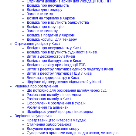
Отримати довідки з архіву для ліквідації ТОВ, ПП
Довідка про несудимість
Довідки для тендеру
Замовити витяг
Дозвіл на торгівлю в Харкові
Довідка про відсутність банкрутства
Довідка про корупцію
Замовити виписку
Довідка з податків у Харкові
Довідка корупції для тендеру
Отримання довідок у Києві
Довідка про несудимість у Києві
Довідка про відсутність судимості в Києві
Витяг з держреєстру в Києві
Довідка про банкрутство в Києві
Довідка з архіву при ліквідації ТОВ
Витяг з реєстру платників єдиного податку в Києві
Витяг з реєстру платників ПДВ у Києві
Виписка з держреєстру в Києві
Щорічне підтвердження відомостей у Києві
Рішення про розлучення
Що потрібно для розірвання шлюбу через суд
Розірвання шлюбу з іноземцем
Розірвання шлюбу в Києві
Оформлення розлучення в Україні
Розлучення та аліменти
Шлюборозлучний процес з іноземцем
Вирішення суперечок
Представництво інтересів у судах
Стягнення заборгованості
Досудове врегулювання спору
Суперечки з органами влади, податковою, митницею