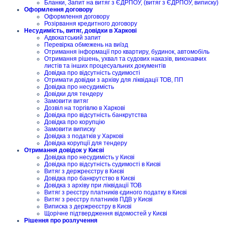
Бланки, Запит на витяг з ЄДРПОУ, (витяг з ЄДРПОУ, виписку)
Оформлення договору
Оформлення договору
Розірвання кредитного договору
Несудимість, витяг, довідки в Харкові
Адвокатський запит
Перевірка обмежень на виїзд
Отримання інформації про квартиру, будинок, автомобіль
Отримання рішень, ухвал та судових наказів, виконавчих
листів та інших процесуальних документів
Довідка про відсутність судимості
Отримати довідки з архіву для ліквідації ТОВ, ПП
Довідка про несудимість
Довідки для тендеру
Замовити витяг
Дозвіл на торгівлю в Харкові
Довідка про відсутність банкрутства
Довідка про корупцію
Замовити виписку
Довідка з податків у Харкові
Довідка корупції для тендеру
Отримання довідок у Києві
Довідка про несудимість у Києві
Довідка про відсутність судимості в Києві
Витяг з держреєстру в Києві
Довідка про банкрутство в Києві
Довідка з архіву при ліквідації ТОВ
Витяг з реєстру платників єдиного податку в Києві
Витяг з реєстру платників ПДВ у Києві
Виписка з держреєстру в Києві
Щорічне підтвердження відомостей у Києві
Рішення про розлучення