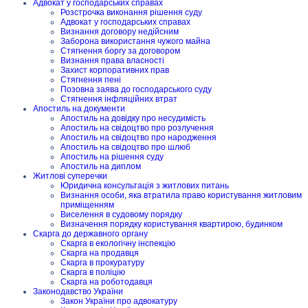
Адвокат у господарських справах
Розстрочка виконання рішення суду
Адвокат у господарських справах
Визнання договору недійсним
Заборона використання чужого майна
Стягнення боргу за договором
Визнання права власності
Захист корпоративних прав
Стягнення пені
Позовна заява до господарського суду
Стягнення інфляційних втрат
Апостиль на документи
Апостиль на довідку про несудимість
Апостиль на свідоцтво про розлучення
Апостиль на свідоцтво про народження
Апостиль на свідоцтво про шлюб
Апостиль на рішення суду
Апостиль на диплом
Житлові суперечки
Юридична консультація з житлових питань
Визнання особи, яка втратила право користування житловим
приміщенням
Виселення в судовому порядку
Визначення порядку користування квартирою, будинком
Скарга до державного органу
Скарга в екологічну інспекцію
Скарга на продавця
Скарга в прокуратуру
Скарга в поліцію
Скарга на роботодавця
Законодавство України
Закон України про адвокатуру