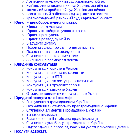
Лозівський міжрайонний суд Харківської області
Куп'янський міжрайонний суд Харківської області
Ізюмський міжрайонний суд Харківської області
Балаклійський районний суд Харківської області
Красноградський районний суд Харківської області
Юрист у шлюборозлучних справах
Юрист по аліментам
Юрист у шлюборозлучних справах
Юрист з розлучень
Юрист з розподілу майна
Відсудити дитину
Позовна заява про стягнення аліментів
Позовна заява про розлучення
Стягнення пені за аліментами
Збільшення розміру аліментів
Юридична консультація
Консультація юриста в Харкові
Консультація юриста по кредитам
Консультація по ДТП
Консультація з захисту прав споживачів
Консультація з трудових спорів
Консультація адвоката Харків
Отримати юридичну консультацію в Україні
Юридичні послуги для іноземців
Розлучення з громадянином України
Позбавлення батьківських прав громадянина України
Стягнення аліментів з громадянина України
Виписка іноземця
Встановлення батьківства щодо іноземця
Стягнення суми боргу з громадянина України
Підтвердження права одноосібної участі у вихованні дитини
Послуги адвоката