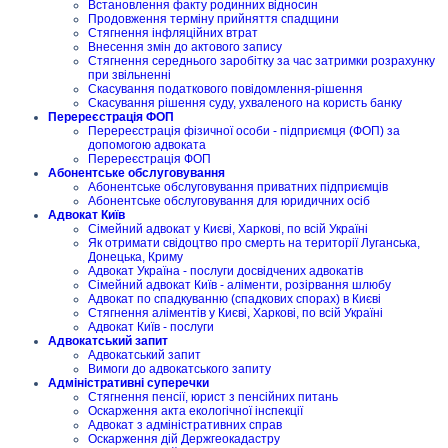
Встановлення факту родинних відносин
Продовження терміну прийняття спадщини
Стягнення інфляційних втрат
Внесення змін до актового запису
Стягнення середнього заробітку за час затримки розрахунку
при звільненні
Скасування податкового повідомлення-рішення
Скасування рішення суду, ухваленого на користь банку
Перереєстрація ФОП
Перереєстрація фізичної особи - підприємця (ФОП) за
допомогою адвоката
Перереєстрація ФОП
Абонентське обслуговування
Абонентське обслуговування приватних підприємців
Абонентське обслуговування для юридичних осіб
Адвокат Київ
Сімейний адвокат у Києві, Харкові, по всій Україні
Як отримати свідоцтво про смерть на території Луганська,
Донецька, Криму
Адвокат Україна - послуги досвідчених адвокатів
Сімейний адвокат Київ - аліменти, розірвання шлюбу
Адвокат по спадкуванню (спадкових спорах) в Києві
Стягнення аліментів у Києві, Харкові, по всій Україні
Адвокат Київ - послуги
Адвокатський запит
Адвокатський запит
Вимоги до адвокатського запиту
Адміністративні суперечки
Стягнення пенсії, юрист з пенсійних питань
Оскарження акта екологічної інспекції
Адвокат з адміністративних справ
Оскарження дій Держгеокадастру