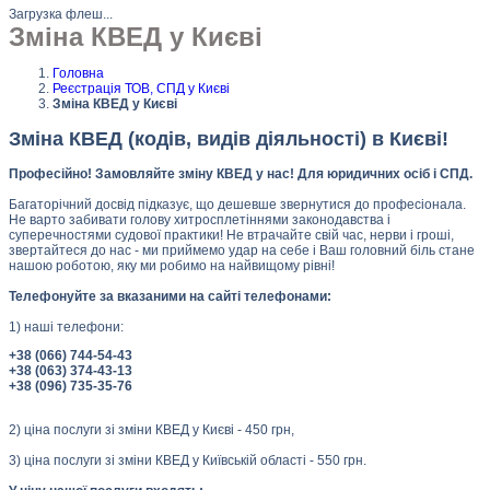
Загрузка флеш...
Зміна КВЕД у Києві
Головна
Реєстрація ТОВ, СПД у Києві
Зміна КВЕД у Києві
Зміна КВЕД (кодів, видів діяльності) в Києві!
Професійно! Замовляйте зміну КВЕД у нас! Для юридичних осіб і СПД.
Багаторічний досвід підказує, що дешевше звернутися до професіонала.
Не варто забивати голову хитросплетіннями законодавства і
суперечностями судової практики! Не втрачайте свій час, нерви і гроші,
звертайтеся до нас - ми приймемо удар на себе і Ваш головний біль стане
нашою роботою, яку ми робимо на найвищому рівні!
Телефонуйте за вказаними на сайті телефонами:
1) наші телефони:
+38 (066) 744-54-43
+38 (063) 374-43-13
+38 (096) 735-35-76
2) ціна послуги зі зміни КВЕД у Києві - 450 грн,
3) ціна послуги зі зміни КВЕД у Київській області - 550 грн.