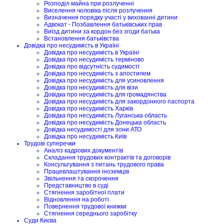
Розподіл майна при розлученні
Виселення чоловіка після розлучення
Визначення порядку участі у вихованні дитини
Адвокат - Позбавлення батьківських прав
Виїзд дитини за кордон без згоди батька
Встановлення батьківства
Довідка про несудимість в Україні
Довідка про несудимість в Україні
Довідка про несудимість терміново
Довідка про відсутність судимості
Довідка про несудимість з апостилем
Довідка про несудимість для усиновлення
Довідка про несудимість для візи
Довідка про несудимість для громадянства
Довідка про несудимість для закордонного паспорта
Довідка про несудимість Харків
Довідка про несудимість Луганська область
Довідка про несудимість Донецька область
Довідка несудимості для зони АТО
Довідка про несудимість Київ
Трудові суперечки
Аналіз кадрових документів
Складання трудових контрактів та договорів
Консультування з питань трудового права
Працевлаштування іноземців
Звільнення та скорочення
Представництво в суді
Стягнення заробітної плати
Відновлення на роботі
Повернення трудової книжки
Стягнення середнього заробітку
Суди Києва