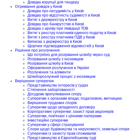
Довідка корупції для тендеру
Отримання довідок у Києві
Довідка про несудимість у Києві
Довідка про відсутність судимості в Києві
Витяг з держреєстру в Києві
Довідка про банкрутство в Києві
Довідка з архіву при ліквідації ТОВ
Витяг з реєстру платників єдиного податку в Києві
Витяг з реєстру платників ПДВ у Києві
Виписка з держреєстру в Києві
Щорічне підтвердження відомостей у Києві
Рішення про розлучення
Що потрібно для розірвання шлюбу через суд
Розірвання шлюбу з іноземцем
Розірвання шлюбу в Києві
Оформлення розлучення в Україні
Розлучення та аліменти
Шлюборозлучний процес з іноземцем
Вирішення суперечок
Представництво інтересів у судах
Стягнення заборгованості
Досудове врегулювання спору
Суперечки з органами влади, податковою, митницею
Вирішення трудових спорів
Суперечки щодо укладеного договору
Корпоративні суперечки: захист прав акціонерів
Суперечки, пов'язані з цінними паперами
Інвестиційні суперечки
Суперечки у сфері страхування
Спори щодо будівництва та нерухомості, земельні спори
Суперечкиі із захисту прав споживачів
Представництво в Європейському суді