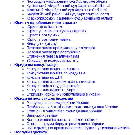
Лозівський міжрайонний суд Харківської області
Куп'янський міжрайонний суд Харківської області
Ізюмський міжрайонний суд Харківської області
Балаклійський районний суд Харківської області
Красноградський районний суд Харківської області
Юрист у шлюборозлучних справах
Юрист по аліментам
Юрист у шлюборозлучних справах
Юрист з розлучень
Юрист з розподілу майна
Відсудити дитину
Позовна заява про стягнення аліментів
Позовна заява про розлучення
Стягнення пені за аліментами
Збільшення розміру аліментів
Юридична консультація
Консультація юриста в Харкові
Консультація юриста по кредитам
Консультація по ДТП
Консультація з захисту прав споживачів
Консультація з трудових спорів
Консультація адвоката Харків
Отримати юридичну консультацію в Україні
Юридичні послуги для іноземців
Розлучення з громадянином України
Позбавлення батьківських прав громадянина України
Стягнення аліментів з громадянина України
Виписка іноземця
Встановлення батьківства щодо іноземця
Стягнення суми боргу з громадянина України
Підтвердження права одноосібної участі у вихованні дитини
Послуги адвоката