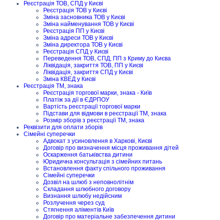
Реєстрація ТОВ, СПД у Києві
Реєстрація ТОВ у Києві
Зміна засновника ТОВ у Києві
Зміна найменування ТОВ у Києві
Реєстрація ПП у Києві
Зміна адреси ТОВ у Києві
Зміна директора ТОВ у Києві
Реєстрація СПД у Києві
Переведення ТОВ, СПД, ПП з Криму до Києва
Ліквідація, закриття ТОВ, ПП у Києві
Ліквідація, закриття СПД у Києві
Зміна КВЕД у Києві
Реєстрація ТМ, знака
Реєстрація торгової марки, знака - Київ
Платіж за дії в ЄДРПОУ
Вартість реєстрації торгової марки
Підстави для відмови в реєстрації ТМ, знака
Розмір зборів з реєстрації ТМ, знака
Реквізити для оплати зборів
Сімейні суперечки
Адвокат з усиновлення в Харкові, Києві
Договір про визначення місця проживання дітей
Оскарження батьківства дитини
Юридична консультація з сімейних питань
Встановлення факту спільного проживання
Сімейні суперечки
Дозвіл на шлюб з неповнолітнім
Складання шлюбного договору
Визнання шлюбу недійсним
Розлучення через суд
Стягнення аліментів Київ
Договір про матеріальне забезпечення дитини