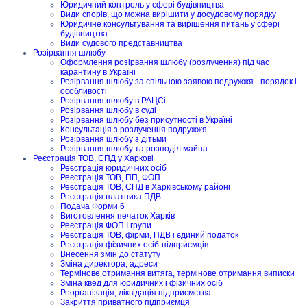
Юридичний контроль у сфері будівництва
Види спорів, що можна вирішити у досудовому порядку
Юридичне консультування та вирішення питань у сфері
будівництва
Види судового представництва
Розірвання шлюбу
Оформлення розірвання шлюбу (розлучення) під час
карантину в Україні
Розірвання шлюбу за спільною заявою подружжя - порядок і
особливості
Розірвання шлюбу в РАЦСі
Розірвання шлюбу в суді
Розірвання шлюбу без присутності в Україні
Консультація з розлучення подружжя
Розірвання шлюбу з дітьми
Розірвання шлюбу та розподіл майна
Реєстрація ТОВ, СПД у Харкові
Реєстрація юридичних осіб
Реєстрація ТОВ, ПП, ФОП
Реєстрація ТОВ, СПД в Харківському районі
Реєстрація платника ПДВ
Подача Форми 6
Виготовлення печаток Харків
Реєстрація ФОП I групи
Реєстрація ТОВ, фірми, ПДВ і єдиний податок
Реєстрація фізичних осіб-підприємців
Внесення змін до статуту
Зміна директора, адреси
Термінове отримання витяга, термінове отримання виписки
Зміна квед для юридичних і фізичних осіб
Реорганізація, ліквідація підприємства
Закриття приватного підприємця