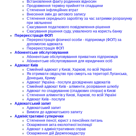
Встановлення факту родинних відносин
Продовження терміну прийняття спадщини
Стягнення інфляційних втрат
Внесення змін до актового запису
Стягнення середнього заробітку за час затримки розрахунку
при звільненні
Скасування податкового повідомлення-рішення
Скасування рішення суду, ухваленого на користь банку
Перереєстрація ФОП
Перереєстрація фізичної особи - підприємця (ФОП) за
допомогою адвоката
Перереєстрація ФОП
Абонентське обслуговування
Абонентське обслуговування приватних підприємців
Абонентське обслуговування для юридичних осіб
Адвокат Київ
Сімейний адвокат у Києві, Харкові, по всій Україні
Як отримати свідоцтво про смерть на території Луганська,
Донецька, Криму
Адвокат Україна - послуги досвідчених адвокатів
Сімейний адвокат Київ - аліменти, розірвання шлюбу
Адвокат по спадкуванню (спадкових спорах) в Києві
Стягнення аліментів у Києві, Харкові, по всій Україні
Адвокат Київ - послуги
Адвокатський запит
Адвокатський запит
Вимоги до адвокатського запиту
Адміністративні суперечки
Стягнення пенсії, юрист з пенсійних питань
Оскарження акта екологічної інспекції
Адвокат з адміністративних справ
Оскарження дій Держгеокадастру