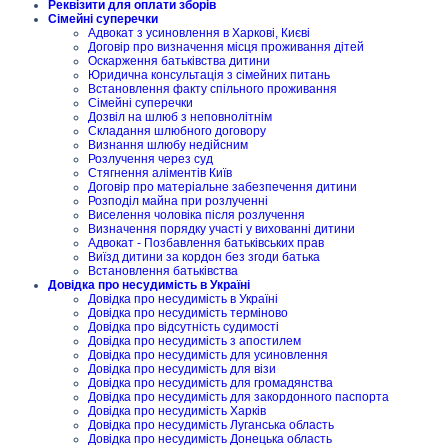
Реквізити для оплати зборів
Сімейні суперечки
Адвокат з усиновлення в Харкові, Києві
Договір про визначення місця проживання дітей
Оскарження батьківства дитини
Юридична консультація з сімейних питань
Встановлення факту спільного проживання
Сімейні суперечки
Дозвіл на шлюб з неповнолітнім
Складання шлюбного договору
Визнання шлюбу недійсним
Розлучення через суд
Стягнення аліментів Київ
Договір про матеріальне забезпечення дитини
Розподіл майна при розлученні
Виселення чоловіка після розлучення
Визначення порядку участі у вихованні дитини
Адвокат - Позбавлення батьківських прав
Виїзд дитини за кордон без згоди батька
Встановлення батьківства
Довідка про несудимість в Україні
Довідка про несудимість в Україні
Довідка про несудимість терміново
Довідка про відсутність судимості
Довідка про несудимість з апостилем
Довідка про несудимість для усиновлення
Довідка про несудимість для візи
Довідка про несудимість для громадянства
Довідка про несудимість для закордонного паспорта
Довідка про несудимість Харків
Довідка про несудимість Луганська область
Довідка про несудимість Донецька область