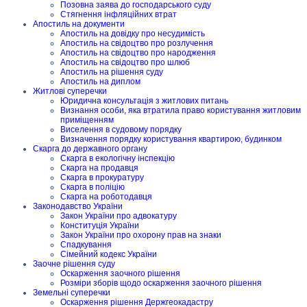
Позовна заява до господарського суду
Стягнення інфляційних втрат
Апостиль на документи
Апостиль на довідку про несудимість
Апостиль на свідоцтво про розлучення
Апостиль на свідоцтво про народження
Апостиль на свідоцтво про шлюб
Апостиль на рішення суду
Апостиль на диплом
Житлові суперечки
Юридична консультація з житлових питань
Визнання особи, яка втратила право користування житловим
приміщенням
Виселення в судовому порядку
Визначення порядку користування квартирою, будинком
Скарга до державного органу
Скарга в екологічну інспекцію
Скарга на продавця
Скарга в прокуратуру
Скарга в поліцію
Скарга на роботодавця
Законодавство України
Закон України про адвокатуру
Конституція України
Закон України про охорону прав на знаки
Спадкування
Сімейний кодекс України
Заочне рішення суду
Оскарження заочного рішення
Розміри зборів щодо оскарження заочного рішення
Земельні суперечки
Оскарження рішення Держгеокадастру