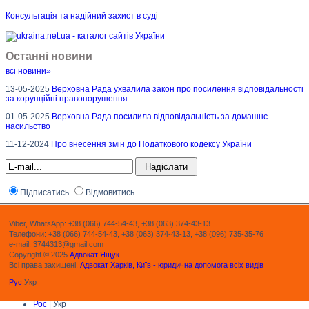
Консультація та надійний захист в суд
і
Останні новини
всі новини»
13-05-2025
Верховна Рада ухвалила закон про посилення відповідальності
за корупційні правопорушення
01-05-2025
Верховна Рада посилила відповідальність за домашнє
насильство
11-12-2024
Про внесення змін до Податкового кодексу України
Підписатись
Відмовитись
Viber, WhatsApp: +38 (066) 744-54-43, +38 (063) 374-43-13
Телефони: +38 (066) 744-54-43, +38 (063) 374-43-13, +38 (096) 735-35-76
e-mail: 3744313@gmail.com
Copyright © 2025
Адвокат Ящук
Всі права захищені.
Адвокат Харків, Київ - юридична допомога всіх видів
Рус
Укр
Рос
| Укр