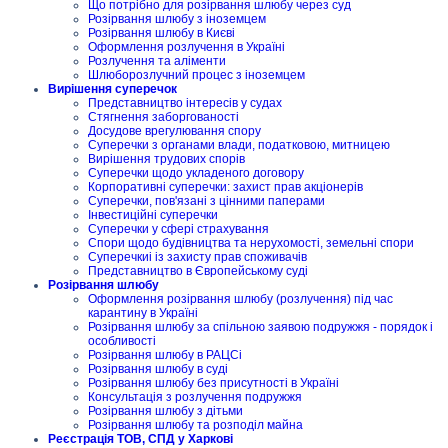
Що потрібно для розірвання шлюбу через суд
Розірвання шлюбу з іноземцем
Розірвання шлюбу в Києві
Оформлення розлучення в Україні
Розлучення та аліменти
Шлюборозлучний процес з іноземцем
Вирішення суперечок
Представництво інтересів у судах
Стягнення заборгованості
Досудове врегулювання спору
Суперечки з органами влади, податковою, митницею
Вирішення трудових спорів
Суперечки щодо укладеного договору
Корпоративні суперечки: захист прав акціонерів
Суперечки, пов'язані з цінними паперами
Інвестиційні суперечки
Суперечки у сфері страхування
Спори щодо будівництва та нерухомості, земельні спори
Суперечкиі із захисту прав споживачів
Представництво в Європейському суді
Розірвання шлюбу
Оформлення розірвання шлюбу (розлучення) під час
карантину в Україні
Розірвання шлюбу за спільною заявою подружжя - порядок і
особливості
Розірвання шлюбу в РАЦСі
Розірвання шлюбу в суді
Розірвання шлюбу без присутності в Україні
Консультація з розлучення подружжя
Розірвання шлюбу з дітьми
Розірвання шлюбу та розподіл майна
Реєстрація ТОВ, СПД у Харкові