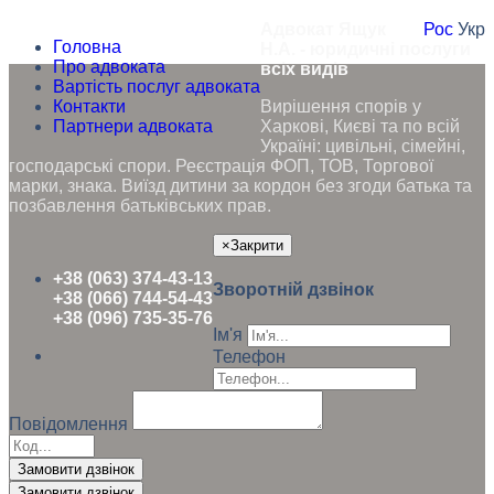
Адвокат Ящук
Рос
Укр
Головна
Н.А. - юридичні послуги
Про адвоката
всіх видів
Вартість послуг адвоката
Контакти
Вирішення спорів у
Партнери адвоката
Харкові, Києві та по всій
Україні: цивільні, сімейні,
господарські спори. Реєстрація ФОП, ТОВ, Торгової
марки, знака. Виїзд дитини за кордон без згоди батька та
позбавлення батьківських прав.
×
Закрити
+38 (063) 374-43-13
Зворотній дзвінок
+38 (066) 744-54-43
+38 (096) 735-35-76
Ім'я
Телефон
Повідомлення
Замовити дзвінок