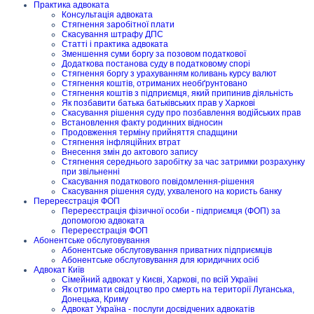
Практика адвоката
Консультація адвоката
Стягнення заробітної плати
Скасування штрафу ДПС
Статті і практика адвоката
Зменшення суми боргу за позовом податкової
Додаткова постанова суду в податковому спорі
Стягнення боргу з урахуванням коливань курсу валют
Стягнення коштів, отриманих необґрунтовано
Стягнення коштів з підприємця, який припинив діяльність
Як позбавити батька батьківських прав у Харкові
Скасування рішення суду про позбавлення водійських прав
Встановлення факту родинних відносин
Продовження терміну прийняття спадщини
Стягнення інфляційних втрат
Внесення змін до актового запису
Стягнення середнього заробітку за час затримки розрахунку
при звільненні
Скасування податкового повідомлення-рішення
Скасування рішення суду, ухваленого на користь банку
Перереєстрація ФОП
Перереєстрація фізичної особи - підприємця (ФОП) за
допомогою адвоката
Перереєстрація ФОП
Абонентське обслуговування
Абонентське обслуговування приватних підприємців
Абонентське обслуговування для юридичних осіб
Адвокат Київ
Сімейний адвокат у Києві, Харкові, по всій Україні
Як отримати свідоцтво про смерть на території Луганська,
Донецька, Криму
Адвокат Україна - послуги досвідчених адвокатів