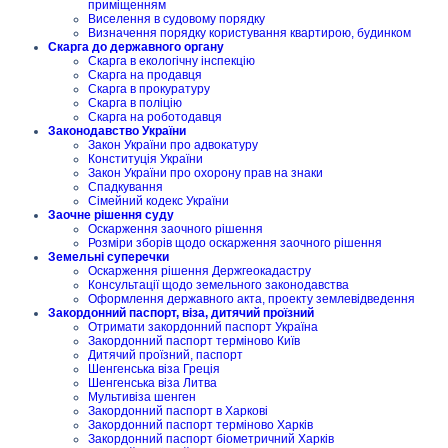
приміщенням
Виселення в судовому порядку
Визначення порядку користування квартирою, будинком
Скарга до державного органу
Скарга в екологічну інспекцію
Скарга на продавця
Скарга в прокуратуру
Скарга в поліцію
Скарга на роботодавця
Законодавство України
Закон України про адвокатуру
Конституція України
Закон України про охорону прав на знаки
Спадкування
Сімейний кодекс України
Заочне рішення суду
Оскарження заочного рішення
Розміри зборів щодо оскарження заочного рішення
Земельні суперечки
Оскарження рішення Держгеокадастру
Консультації щодо земельного законодавства
Оформлення державного акта, проекту землевідведення
Закордонний паспорт, віза, дитячий проїзний
Отримати закордонний паспорт Україна
Закордонний паспорт терміново Київ
Дитячий проїзний, паспорт
Шенгенська віза Греція
Шенгенська віза Литва
Мультивіза шенген
Закордонний паспорт в Харкові
Закордонний паспорт терміново Харків
Закордонний паспорт біометричний Харків