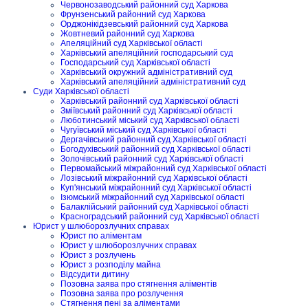
Червонозаводський районний суд Харкова
Фрунзенський районний суд Харкова
Орджонікідзевський районний суд Харкова
Жовтневий районний суд Харкова
Апеляційний суд Харківської області
Харківський апеляційний господарський суд
Господарський суд Харківської області
Харківський окружний адміністративний суд
Харківський апеляційний адміністративний суд
Суди Харківської області
Харківський районний суд Харківської області
Зміївський районний суд Харківської області
Люботинський міський суд Харківської області
Чугуївський міський суд Харківської області
Дергачівський районний суд Харківської області
Богодухівський районний суд Харківської області
Золочівський районний суд Харківської області
Первомайський міжрайонний суд Харківської області
Лозівський міжрайонний суд Харківської області
Куп'янський міжрайонний суд Харківської області
Ізюмський міжрайонний суд Харківської області
Балаклійський районний суд Харківської області
Красноградський районний суд Харківської області
Юрист у шлюборозлучних справах
Юрист по аліментам
Юрист у шлюборозлучних справах
Юрист з розлучень
Юрист з розподілу майна
Відсудити дитину
Позовна заява про стягнення аліментів
Позовна заява про розлучення
Стягнення пені за аліментами