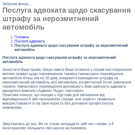
Загрузка флеш...
Послуга адвоката щодо скасування
штрафу за нерозмитнений
автомобіль
Головна
Послуги адвоката
Послуга адвоката щодо скасування штрафу за нерозмитнений
автомобіль
Послуга адвоката щодо скасування штрафу за нерозмитнений
автомобіль
Захистити Ваші права, представити Ваші інтереси у справі про порушення
митних правил щодо перевищення терміну тимчасового переміщення
автомобіля більш ніж на 30 днів, оскаржити накладення штрафу за
нерозмитнений автомобіль або автомобіль, розмитнений після закінчення
терміну тимчасового переміщення допоможуть Вам здійснити адвокати
юридичної компанії «Адвокат Ящук і партнери».
Практика показує, що нерідко є підстави для звільнення від
відповідальності або припинення справи, але знайти і правильно
використовувати їх на свою користь без допомоги професіонала
неможливо.
Звертаючись до нас, Ви не тільки заощадите свій час і нерви, а й
багаторазово збільшите свої шанси на перемогу.