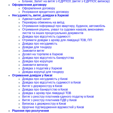
Бланки, Запит на витяг з ЄДРПОУ, (витяг з ЄДРПОУ, виписку)
Оформлення договору
Оформлення договору
Розірвання кредитного договору
Несудимість, витяг, довідки в Харкові
Адвокатський запит
Перевірка обмежень на виїзд
Отримання інформації про квартиру, будинок, автомобіль
Отримання рішень, ухвал та судових наказів, виконавчих
листів та інших процесуальних документів
Довідка про відсутність судимості
Отримати довідки з архіву для ліквідації ТОВ, ПП
Довідка про несудимість
Довідки для тендеру
Замовити витяг
Дозвіл на торгівлю в Харкові
Довідка про відсутність банкрутства
Довідка про корупцію
Замовити виписку
Довідка з податків у Харкові
Довідка корупції для тендеру
Отримання довідок у Києві
Довідка про несудимість у Києві
Довідка про відсутність судимості в Києві
Витяг з держреєстру в Києві
Довідка про банкрутство в Києві
Довідка з архіву при ліквідації ТОВ
Витяг з реєстру платників єдиного податку в Києві
Витяг з реєстру платників ПДВ у Києві
Виписка з держреєстру в Києві
Щорічне підтвердження відомостей у Києві
Рішення про розлучення