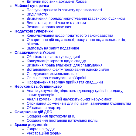
Дитячий проїзний документ Харків
Майнові суперечки
Послуги адвоката із захисту прав власності
Виділ частки
Визначення порядку користування квартирою, будинком
Виплата вартості частки квартири
Визнання права власності
Податкові суперечки
Консультування щодо податкового законодавства
Оскарження дій податкової, скасування податкових актів,
рішень
Відповідь на запит податкової
Спадкування в Україні
Обов'язкова частка у спадщині
Консультація юриста щодо спадку
Визнання права власності для спадкування
Встановлення факту проживання однією сім'єю
Спадкування земельного паю
Спільне про спадкування в Україні
Продовження терміну прийняття спадщини
Нерухомість, будівництво
Аналіз документів, підготовка договору купівлі-продажу,
інших договорів
Аналіз компанії, якій належить об'єкт нерухомості
Отримання документів для початку і закінчення будівництва
Об'єднання квартир
Оскарження дій ДПС
Оскарження протоколу ДПС
Оскарження постанови патрульної поліції
Зразки документів
Скарга на суддю
Реєстраційні форми