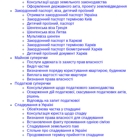
Консультації щодо земельного законодавства
Оформлення державного акта, проекту землевідведення
Закордонний паспорт, віза, дитячий проїзний
Отримати закордонний паспорт Україна
Закордонний паспорт терміново Київ
Дитячий проїзний, паспорт
Шенгенська віза Греція
Шенгенська віза Литва
Мультивіза шенген
Закордонний паспорт в Харкові
Закордонний паспорт терміново Харків
Закордонний паспорт біометричний Харків
Дитячий проїзний документ Харків
Майнові суперечки
Послуги адвоката із захисту прав власності
Виділ частки
Визначення порядку користування квартирою, будинком
Виплата вартості частки квартири
Визнання права власності
Податкові суперечки
Консультування щодо податкового законодавства
Оскарження дій податкової, скасування податкових актів,
рішень
Відповідь на запит податкової
Спадкування в Україні
Обов'язкова частка у спадщині
Консультація юриста щодо спадку
Визнання права власності для спадкування
Встановлення факту проживання однією сім'єю
Спадкування земельного паю
Спільне про спадкування в Україні
Продовження терміну прийняття спадщини