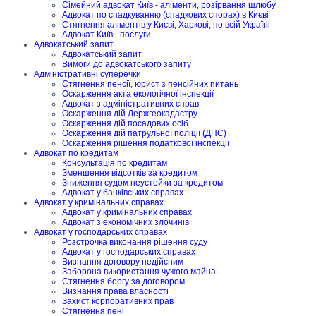
Сімейний адвокат Київ - аліменти, розірвання шлюбу
Адвокат по спадкуванню (спадкових спорах) в Києві
Стягнення аліментів у Києві, Харкові, по всій Україні
Адвокат Київ - послуги
Адвокатський запит
Адвокатський запит
Вимоги до адвокатського запиту
Адміністративні суперечки
Стягнення пенсії, юрист з пенсійних питань
Оскарження акта екологічної інспекції
Адвокат з адміністративних справ
Оскарження дій Держгеокадастру
Оскарження дій посадових осіб
Оскарження дій патрульної поліції (ДПС)
Оскарження рішення податкової інспекції
Адвокат по кредитам
Консультація по кредитам
Зменшення відсотків за кредитом
Зниження судом неустойки за кредитом
Адвокат у банківських справах
Адвокат у кримінальних справах
Адвокат у кримінальних справах
Адвокат з економічних злочинів
Адвокат у господарських справах
Розстрочка виконання рішення суду
Адвокат у господарських справах
Визнання договору недійсним
Заборона використання чужого майна
Стягнення боргу за договором
Визнання права власності
Захист корпоративних прав
Стягнення пені