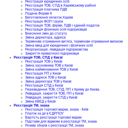
Реєстрація юридичних осіб
Реєстрація ТОВ, СПД в Харківському районі
Реєстрація платника ПДВ
Подача Форми 6
Виготовлення печаток Харків
Реєстрація ФОП I групи
Реєстрація ТОВ, фірми, ПДВ і єдиний податок
Реєстрація фізичних осіб-підприємців
Внесення змін до статуту
Зміна директора, адреси
Термінове отримання витяга, термінове отримання виписки
Зміна квед для юридичних і фізичних осіб
Реорганізація, ліквідація підприємства
Закриття приватного підприємця
Реєстрація ТОВ, СПД у Києві
Реєстрація ТОВ у Києві
Зміна засновника ТОВ у Києві
Зміна найменування ТОВ у Києві
Реєстрація ПП у Києві
Зміна адреси ТОВ у Києві
Зміна директора ТОВ у Києві
Реєстрація СПД у Києві
Переведення ТОВ, СПД, ПП з Криму до Києва
Ліквідація, закриття ТОВ, ПП у Києві
Ліквідація, закриття СПД у Києві
Зміна КВЕД у Києві
Реєстрація ТМ, знака
Реєстрація торгової марки, знака - Київ
Платіж за дії в ЄДРПОУ
Вартість реєстрації торгової марки
Підстави для відмови в реєстрації ТМ, знака
Розмір зборів з реєстрації ТМ, знака