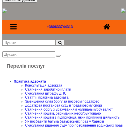
+380633744313
Перелік послуг
Практика адвоката
Консультація адвоката
Стягнення заробітної плати
Скасування штрафу ДПС
Статті і практика адвоката
Зменшення суми боргу за позовом податкової
Додаткова постанова суду в податковому спорі
Стягнення боргу з урахуванням коливань курсу валют
Стягнення коштів, отриманих необґрунтовано
Стягнення коштів з підприємця, який припинив діяльність
Як позбавити батька батьківських прав у Харкові
Скасування рішення суду про позбавлення водійських прав