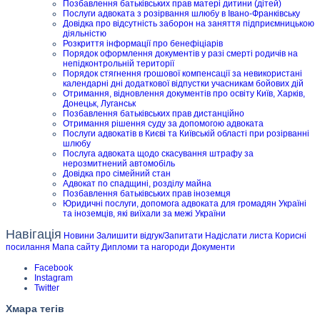
Позбавлення батьківських прав матері дитини (дітей)
Послуги адвоката з розірвання шлюбу в Івано-Франківську
Довідка про відсутність заборон на заняття підприємницькою
діяльністю
Розкриття інформації про бенефіціарів
Порядок оформлення документів у разі смерті родичів на
непідконтрольній території
Порядок стягнення грошової компенсації за невикористані
календарні дні додаткової відпустки учасникам бойових дій
Отримання, відновлення документів про освіту Київ, Харків,
Донецьк, Луганськ
Позбавлення батьківських прав дистанційно
Отримання рішення суду за допомогою адвоката
Послуги адвокатів в Києві та Київській області при розірванні
шлюбу
Послуга адвоката щодо скасування штрафу за
нерозмитнений автомобіль
Довідка про сімейний стан
Адвокат по спадщині, розділу майна
Позбавлення батьківських прав іноземця
Юридичні послуги, допомога адвоката для громадян Україні
та іноземців, які виїхали за межі України
Навігація
Новини
Залишити відгук/Запитати
Надіслати листа
Корисні
посилання
Мапа сайту
Дипломи та нагороди
Документи
Facebook
Instagram
Twitter
Хмара тегів