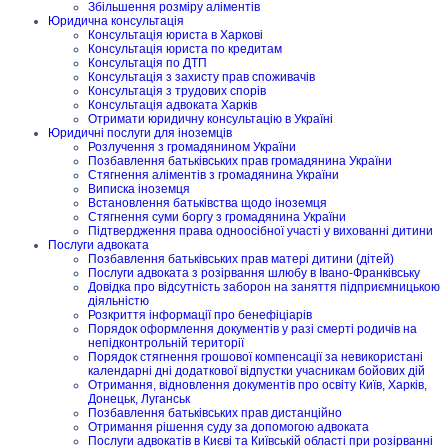
Збільшення розміру аліментів
Юридична консультація
Консультація юриста в Харкові
Консультація юриста по кредитам
Консультація по ДТП
Консультація з захисту прав споживачів
Консультація з трудових спорів
Консультація адвоката Харків
Отримати юридичну консультацію в Україні
Юридичні послуги для іноземців
Розлучення з громадянином України
Позбавлення батьківських прав громадянина України
Стягнення аліментів з громадянина України
Виписка іноземця
Встановлення батьківства щодо іноземця
Стягнення суми боргу з громадянина України
Підтвердження права одноосібної участі у вихованні дитини
Послуги адвоката
Позбавлення батьківських прав матері дитини (дітей)
Послуги адвоката з розірвання шлюбу в Івано-Франківську
Довідка про відсутність заборон на заняття підприємницькою
діяльністю
Розкриття інформації про бенефіціарів
Порядок оформлення документів у разі смерті родичів на
непідконтрольній території
Порядок стягнення грошової компенсації за невикористані
календарні дні додаткової відпустки учасникам бойових дій
Отримання, відновлення документів про освіту Київ, Харків,
Донецьк, Луганськ
Позбавлення батьківських прав дистанційно
Отримання рішення суду за допомогою адвоката
Послуги адвокатів в Києві та Київській області при розірванні