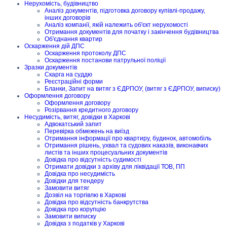
Нерухомість, будівництво
Аналіз документів, підготовка договору купівлі-продажу,
інших договорів
Аналіз компанії, якій належить об'єкт нерухомості
Отримання документів для початку і закінчення будівництва
Об'єднання квартир
Оскарження дій ДПС
Оскарження протоколу ДПС
Оскарження постанови патрульної поліції
Зразки документів
Скарга на суддю
Реєстраційні форми
Бланки, Запит на витяг з ЄДРПОУ, (витяг з ЄДРПОУ, виписку)
Оформлення договору
Оформлення договору
Розірвання кредитного договору
Несудимість, витяг, довідки в Харкові
Адвокатський запит
Перевірка обмежень на виїзд
Отримання інформації про квартиру, будинок, автомобіль
Отримання рішень, ухвал та судових наказів, виконавчих
листів та інших процесуальних документів
Довідка про відсутність судимості
Отримати довідки з архіву для ліквідації ТОВ, ПП
Довідка про несудимість
Довідки для тендеру
Замовити витяг
Дозвіл на торгівлю в Харкові
Довідка про відсутність банкрутства
Довідка про корупцію
Замовити виписку
Довідка з податків у Харкові