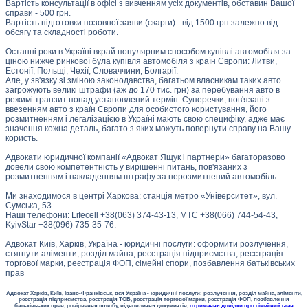
Вартість консультації в офісі з вивченням усіх документів, обставин Вашої
справи - 500 грн.
Вартість підготовки позовної заяви (скарги) - від 1500 грн залежно від
обсягу та складності роботи.
Останні роки в Україні вкрай популярним способом купівлі автомобіля за
ціною нижче ринкової була купівля автомобіля з країн Європи: Литви,
Естонії, Польщі, Чехії, Словаччини, Болгарії.
Але, у зв'язку зі зміною законодавства, багатьом власникам таких авто
загрожують великі штрафи (аж до 170 тис. грн) за перебування авто в
режимі транзит понад установлений термін. Суперечки, пов'язані з
ввезенням авто з країн Європи для особистого користування, його
розмитненням і легалізацією в Україні мають свою специфіку, адже має
значення кожна деталь, багато з яких можуть повернути справу на Вашу
користь.
Адвокати юридичної компанії «Адвокат Ящук і партнери» багаторазово
довели свою компетентність у вирішенні питань, пов'язаних з
розмитненням і накладенням штрафу за нерозмитнений автомобіль.
Ми знаходимося в центрі Харкова: станція метро «Університет», вул.
Сумська, 53.
Наші телефони: Lifecell +38(063) 374-43-13, МТС +38(066) 744-54-43,
KyivStar +38(096) 735-35-76.
Адвокат Київ, Харків, Україна - юридичні послуги: оформити розлучення,
стягнути аліменти, розділ майна, реєстрація підприємства, реєстрація
торгової марки, реєстрація ФОП, сімейні спори, позбавлення батьківських
прав
Адвокат Харків, Київ, Івано-Франківськ, вся Україна - юридичні послуги: розлучення, розділ майна, аліменти,
реєстрація підприємства, реєстрація ТОВ, реєстрація торгової марки, реєстрація ФОП, позбавлення
батьківських прав, розірвання шлюбу, відновлення документів,
отримання довідки про сімейний стан