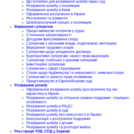
Що потрібно для розірвання шлюбу через суд
Розірвання шлюбу з іноземцем
Розірвання шлюбу в Києві
Оформлення розлучення в Україні
Розлучення та аліменти
Шлюборозлучний процес з іноземцем
Вирішення суперечок
Представництво інтересів у судах
Стягнення заборгованості
Досудове врегулювання спору
Суперечки з органами влади, податковою, митницею
Вирішення трудових спорів
Суперечки щодо укладеного договору
Корпоративні суперечки: захист прав акціонерів
Суперечки, пов'язані з цінними паперами
Інвестиційні суперечки
Суперечки у сфері страхування
Спори щодо будівництва та нерухомості, земельні спори
Суперечкиі із захисту прав споживачів
Представництво в Європейському суді
Розірвання шлюбу
Оформлення розірвання шлюбу (розлучення) під час
карантину в Україні
Розірвання шлюбу за спільною заявою подружжя - порядок і
особливості
Розірвання шлюбу в РАЦСі
Розірвання шлюбу в суді
Розірвання шлюбу без присутності в Україні
Консультація з розлучення подружжя
Розірвання шлюбу з дітьми
Розірвання шлюбу та розподіл майна
Реєстрація ТОВ, СПД у Харкові