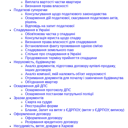
Виплата вартості частки квартири
Визнання права власності
Податкові суперечки
Консультування щодо податкового законодавства
Оскарження дій податкової, скасування податкових актів,
рішень
Відповідь на запит податкової
Спадкування в Україні
Обов'язкова частка у спадщині
Консультація юриста щодо спадку
Визнання права власності для спадкування
Встановлення факту проживання однією сім'єю
Спадкування земельного паю
Спільне про спадкування в Україні
Продовження терміну прийняття спадщини
Нерухомість, будівництво
Аналіз документів, підготовка договору купівлі-продажу,
інших договорів
Аналіз компанії, якій належить об'єкт нерухомості
Отримання документів для початку і закінчення будівництва
Об'єднання квартир
Оскарження дій ДПС
Оскарження протоколу ДПС
Оскарження постанови патрульної поліції
Зразки документів
Скарга на суддю
Реєстраційні форми
Бланки, Запит на витяг з ЄДРПОУ, (витяг з ЄДРПОУ, виписку)
Оформлення договору
Оформлення договору
Розірвання кредитного договору
Несудимість, витяг, довідки в Харкові