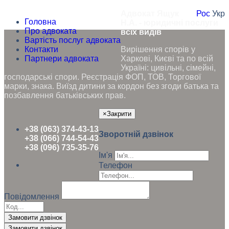
Адвокат Ящук
Рос
Укр
Головна
Н.А. - юридичні послуги
Про адвоката
всіх видів
Вартість послуг адвоката
Контакти
Вирішення спорів у
Партнери адвоката
Харкові, Києві та по всій
Україні: цивільні, сімейні,
господарські спори. Реєстрація ФОП, ТОВ, Торгової
марки, знака. Виїзд дитини за кордон без згоди батька та
позбавлення батьківських прав.
×
Закрити
+38 (063) 374-43-13
Зворотній дзвінок
+38 (066) 744-54-43
+38 (096) 735-35-76
Ім'я
Телефон
Повідомлення
Замовити дзвінок