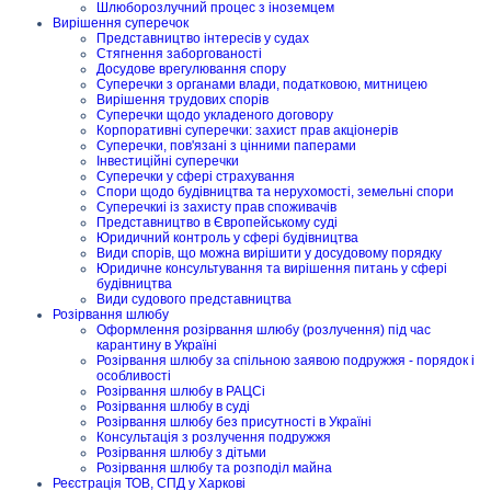
Шлюборозлучний процес з іноземцем
Вирішення суперечок
Представництво інтересів у судах
Стягнення заборгованості
Досудове врегулювання спору
Суперечки з органами влади, податковою, митницею
Вирішення трудових спорів
Суперечки щодо укладеного договору
Корпоративні суперечки: захист прав акціонерів
Суперечки, пов'язані з цінними паперами
Інвестиційні суперечки
Суперечки у сфері страхування
Спори щодо будівництва та нерухомості, земельні спори
Суперечкиі із захисту прав споживачів
Представництво в Європейському суді
Юридичний контроль у сфері будівництва
Види спорів, що можна вирішити у досудовому порядку
Юридичне консультування та вирішення питань у сфері
будівництва
Види судового представництва
Розірвання шлюбу
Оформлення розірвання шлюбу (розлучення) під час
карантину в Україні
Розірвання шлюбу за спільною заявою подружжя - порядок і
особливості
Розірвання шлюбу в РАЦСі
Розірвання шлюбу в суді
Розірвання шлюбу без присутності в Україні
Консультація з розлучення подружжя
Розірвання шлюбу з дітьми
Розірвання шлюбу та розподіл майна
Реєстрація ТОВ, СПД у Харкові