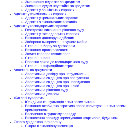
Зменшення відсотків за кредитом
Зниження судом неустойки за кредитом
Адвокат у банківських справах
Адвокат у кримінальних справах
Адвокат у кримінальних справах
Адвокат з економічних злочинів
Адвокат у господарських справах
Розстрочка виконання рішення суду
Адвокат у господарських справах
Визнання договору недійсним
Заборона використання чужого майна
Стягнення боргу за договором
Визнання права власності
Захист корпоративних прав
Стягнення пені
Позовна заява до господарського суду
Стягнення інфляційних втрат
Апостиль на документи
Апостиль на довідку про несудимість
Апостиль на свідоцтво про розлучення
Апостиль на свідоцтво про народження
Апостиль на свідоцтво про шлюб
Апостиль на рішення суду
Апостиль на диплом
Житлові суперечки
Юридична консультація з житлових питань
Визнання особи, яка втратила право користування житловим
приміщенням
Виселення в судовому порядку
Визначення порядку користування квартирою, будинком
Скарга до державного органу
Скарга в екологічну інспекцію