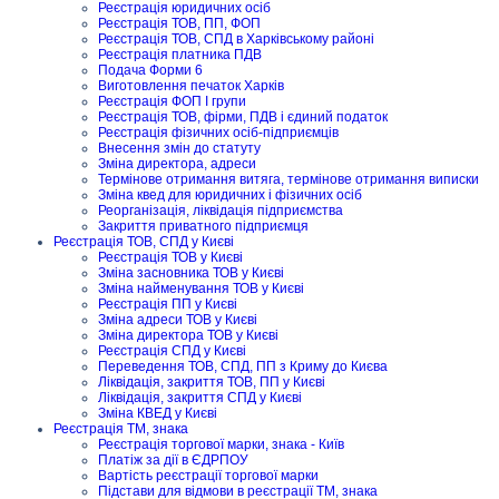
Реєстрація юридичних осіб
Реєстрація ТОВ, ПП, ФОП
Реєстрація ТОВ, СПД в Харківському районі
Реєстрація платника ПДВ
Подача Форми 6
Виготовлення печаток Харків
Реєстрація ФОП I групи
Реєстрація ТОВ, фірми, ПДВ і єдиний податок
Реєстрація фізичних осіб-підприємців
Внесення змін до статуту
Зміна директора, адреси
Термінове отримання витяга, термінове отримання виписки
Зміна квед для юридичних і фізичних осіб
Реорганізація, ліквідація підприємства
Закриття приватного підприємця
Реєстрація ТОВ, СПД у Києві
Реєстрація ТОВ у Києві
Зміна засновника ТОВ у Києві
Зміна найменування ТОВ у Києві
Реєстрація ПП у Києві
Зміна адреси ТОВ у Києві
Зміна директора ТОВ у Києві
Реєстрація СПД у Києві
Переведення ТОВ, СПД, ПП з Криму до Києва
Ліквідація, закриття ТОВ, ПП у Києві
Ліквідація, закриття СПД у Києві
Зміна КВЕД у Києві
Реєстрація ТМ, знака
Реєстрація торгової марки, знака - Київ
Платіж за дії в ЄДРПОУ
Вартість реєстрації торгової марки
Підстави для відмови в реєстрації ТМ, знака