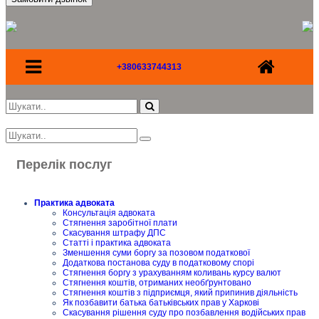
+380633744313
Перелік послуг
Практика адвоката
Консультація адвоката
Стягнення заробітної плати
Скасування штрафу ДПС
Статті і практика адвоката
Зменшення суми боргу за позовом податкової
Додаткова постанова суду в податковому спорі
Стягнення боргу з урахуванням коливань курсу валют
Стягнення коштів, отриманих необґрунтовано
Стягнення коштів з підприємця, який припинив діяльність
Як позбавити батька батьківських прав у Харкові
Скасування рішення суду про позбавлення водійських прав