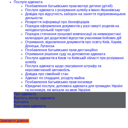
Послуги адвоката
Позбавлення батьківських прав матері дитини (дітей)
Послуги адвоката з розірвання шлюбу в Івано-Франківську
Довідка про відсутність заборон на заняття підприємницькою
діяльністю
Розкриття інформації про бенефіціарів
Порядок оформлення документів у разі смерті родичів на
непідконтрольній території
Порядок стягнення грошової компенсації за невикористані
календарні дні додаткової відпустки учасникам бойових дій
Отримання, відновлення документів про освіту Київ, Харків,
Донецьк, Луганськ
Позбавлення батьківських прав дистанційно
Отримання рішення суду за допомогою адвоката
Послуги адвокатів в Києві та Київській області при розірванні
шлюбу
Послуга адвоката щодо скасування штрафу за
нерозмитнений автомобіль
Довідка про сімейний стан
Адвокат по спадщині, розділу майна
Позбавлення батьківських прав іноземця
Юридичні послуги, допомога адвоката для громадян Україні
та іноземців, які виїхали за межі України
Про адвоката
Вартість послуг адвоката
Контакти
Партнери адвоката
Замовити дзвінок