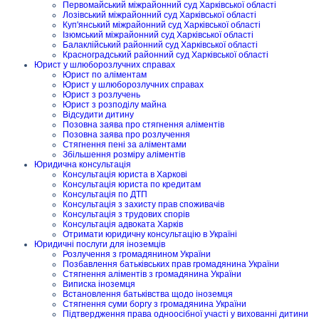
Первомайський міжрайонний суд Харківської області
Лозівський міжрайонний суд Харківської області
Куп'янський міжрайонний суд Харківської області
Ізюмський міжрайонний суд Харківської області
Балаклійський районний суд Харківської області
Красноградський районний суд Харківської області
Юрист у шлюборозлучних справах
Юрист по аліментам
Юрист у шлюборозлучних справах
Юрист з розлучень
Юрист з розподілу майна
Відсудити дитину
Позовна заява про стягнення аліментів
Позовна заява про розлучення
Стягнення пені за аліментами
Збільшення розміру аліментів
Юридична консультація
Консультація юриста в Харкові
Консультація юриста по кредитам
Консультація по ДТП
Консультація з захисту прав споживачів
Консультація з трудових спорів
Консультація адвоката Харків
Отримати юридичну консультацію в Україні
Юридичні послуги для іноземців
Розлучення з громадянином України
Позбавлення батьківських прав громадянина України
Стягнення аліментів з громадянина України
Виписка іноземця
Встановлення батьківства щодо іноземця
Стягнення суми боргу з громадянина України
Підтвердження права одноосібної участі у вихованні дитини