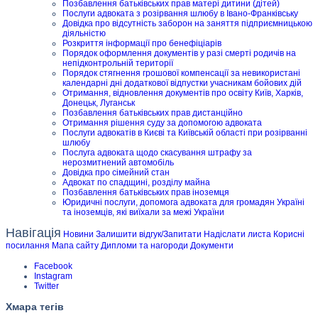
Позбавлення батьківських прав матері дитини (дітей)
Послуги адвоката з розірвання шлюбу в Івано-Франківську
Довідка про відсутність заборон на заняття підприємницькою
діяльністю
Розкриття інформації про бенефіціарів
Порядок оформлення документів у разі смерті родичів на
непідконтрольній території
Порядок стягнення грошової компенсації за невикористані
календарні дні додаткової відпустки учасникам бойових дій
Отримання, відновлення документів про освіту Київ, Харків,
Донецьк, Луганськ
Позбавлення батьківських прав дистанційно
Отримання рішення суду за допомогою адвоката
Послуги адвокатів в Києві та Київській області при розірванні
шлюбу
Послуга адвоката щодо скасування штрафу за
нерозмитнений автомобіль
Довідка про сімейний стан
Адвокат по спадщині, розділу майна
Позбавлення батьківських прав іноземця
Юридичні послуги, допомога адвоката для громадян Україні
та іноземців, які виїхали за межі України
Навігація
Новини
Залишити відгук/Запитати
Надіслати листа
Корисні
посилання
Мапа сайту
Дипломи та нагороди
Документи
Facebook
Instagram
Twitter
Хмара тегів