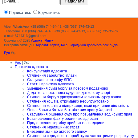
Підписатись
Відмовитись
Viber, WhatsApp: +38 (066) 744-54-43, +38 (063) 374-43-13
Телефони: +38 (066) 744-54-43, +38 (063) 374-43-13, +38 (096) 735-35-76
e-mail: 3744313@gmail.com
Copyright © 2025
Адвокат Ящук
Всі права захищені.
Адвокат Харків, Київ - юридична допомога всіх видів
Рус
Укр
Рос
| Укр
Практика адвоката
Консультація адвоката
Стягнення заробітної плати
Скасування штрафу ДПС
Статті і практика адвоката
Зменшення суми боргу за позовом податкової
Додаткова постанова суду в податковому спорі
Стягнення боргу з урахуванням коливань курсу валют
Стягнення коштів, отриманих необґрунтовано
Стягнення коштів з підприємця, який припинив діяльність
Як позбавити батька батьківських прав у Харкові
Скасування рішення суду про позбавлення водійських прав
Встановлення факту родинних відносин
Продовження терміну прийняття спадщини
Стягнення інфляційних втрат
Внесення змін до актового запису
Стягнення середнього заробітку за час затримки розрахунку