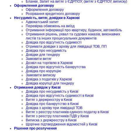
Бланки, Запит на витяг з ЄДРПОУ, (витяг з ЄДРПОУ, виписку)
Оформлення договору
Оформлення договору
Розірвання кредитного договору
Несудимість, витяг, довідки в Харкові
Адвокатський запит
Перевірка обмежень на виїзд
Отримання інформації про квартиру, будинок, автомобіль
Отримання рішень, ухвал та судових наказів, виконавчих
листів та інших процесуальних документів
Довідка про відсутність судимості
Отримати довідки з архіву для ліквідації ТОВ, ПП
Довідка про несудимість
Довідки для тендеру
Замовити витяг
Дозвіл на торгівлю в Харкові
Довідка про відсутність банкрутства
Довідка про корупцію
Замовити виписку
Довідка з податків у Харкові
Довідка корупції для тендеру
Отримання довідок у Києві
Довідка про несудимість у Києві
Довідка про відсутність судимості в Києві
Витяг з держреєстру в Києві
Довідка про банкрутство в Києві
Довідка з архіву при ліквідації ТОВ
Витяг з реєстру платників єдиного податку в Києві
Витяг з реєстру платників ПДВ у Києві
Виписка з держреєстру в Києві
Щорічне підтвердження відомостей у Києві
Рішення про розлучення