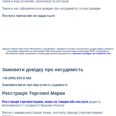
також в інші установи, організації та інстанції.
Також у нас оформляється довідка про несудимість та інші довідки.
Послуга тимчасово не надається!
Адвокат Харків, Київ, Івано-Франківськ, вся Україна - юридичні послуги: розлучення, розділ майна, аліменти,
реєстрація підприємства, реєстрація ТОВ, реєстрація торгової марки, реєстрація ФОП, позбавлення
батьківських прав, розірвання шлюбу, відновлення документів,
отримання довідки про сімейний стан
Замовити довідку про несудимість
+38 (099) 655-0-566
Замовити витяг про відсутність судимості
Реєстрація Торгової Марки
Реєстрація торгової марки, знака на товари або послуги
додасть
впізнаваності і солідності Вашому бізнесу.
Якісна і швидка реєстрація знака, логотипу, бренду (торгової марки) -