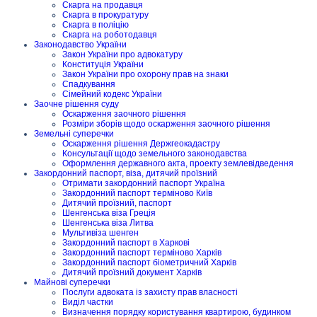
Скарга на продавця
Скарга в прокуратуру
Скарга в поліцію
Скарга на роботодавця
Законодавство України
Закон України про адвокатуру
Конституція України
Закон України про охорону прав на знаки
Спадкування
Сімейний кодекс України
Заочне рішення суду
Оскарження заочного рішення
Розміри зборів щодо оскарження заочного рішення
Земельні суперечки
Оскарження рішення Держгеокадастру
Консультації щодо земельного законодавства
Оформлення державного акта, проекту землевідведення
Закордонний паспорт, віза, дитячий проїзний
Отримати закордонний паспорт Україна
Закордонний паспорт терміново Київ
Дитячий проїзний, паспорт
Шенгенська віза Греція
Шенгенська віза Литва
Мультивіза шенген
Закордонний паспорт в Харкові
Закордонний паспорт терміново Харків
Закордонний паспорт біометричний Харків
Дитячий проїзний документ Харків
Майнові суперечки
Послуги адвоката із захисту прав власності
Виділ частки
Визначення порядку користування квартирою, будинком