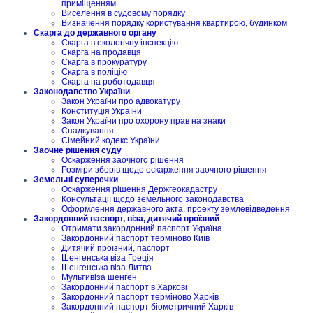
приміщенням
Виселення в судовому порядку
Визначення порядку користування квартирою, будинком
Скарга до державного органу
Скарга в екологічну інспекцію
Скарга на продавця
Скарга в прокуратуру
Скарга в поліцію
Скарга на роботодавця
Законодавство України
Закон України про адвокатуру
Конституція України
Закон України про охорону прав на знаки
Спадкування
Сімейний кодекс України
Заочне рішення суду
Оскарження заочного рішення
Розміри зборів щодо оскарження заочного рішення
Земельні суперечки
Оскарження рішення Держгеокадастру
Консультації щодо земельного законодавства
Оформлення державного акта, проекту землевідведення
Закордонний паспорт, віза, дитячий проїзний
Отримати закордонний паспорт Україна
Закордонний паспорт терміново Київ
Дитячий проїзний, паспорт
Шенгенська віза Греція
Шенгенська віза Литва
Мультивіза шенген
Закордонний паспорт в Харкові
Закордонний паспорт терміново Харків
Закордонний паспорт біометричний Харків