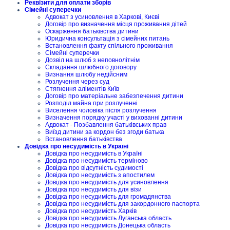
Реквізити для оплати зборів
Сімейні суперечки
Адвокат з усиновлення в Харкові, Києві
Договір про визначення місця проживання дітей
Оскарження батьківства дитини
Юридична консультація з сімейних питань
Встановлення факту спільного проживання
Сімейні суперечки
Дозвіл на шлюб з неповнолітнім
Складання шлюбного договору
Визнання шлюбу недійсним
Розлучення через суд
Стягнення аліментів Київ
Договір про матеріальне забезпечення дитини
Розподіл майна при розлученні
Виселення чоловіка після розлучення
Визначення порядку участі у вихованні дитини
Адвокат - Позбавлення батьківських прав
Виїзд дитини за кордон без згоди батька
Встановлення батьківства
Довідка про несудимість в Україні
Довідка про несудимість в Україні
Довідка про несудимість терміново
Довідка про відсутність судимості
Довідка про несудимість з апостилем
Довідка про несудимість для усиновлення
Довідка про несудимість для візи
Довідка про несудимість для громадянства
Довідка про несудимість для закордонного паспорта
Довідка про несудимість Харків
Довідка про несудимість Луганська область
Довідка про несудимість Донецька область