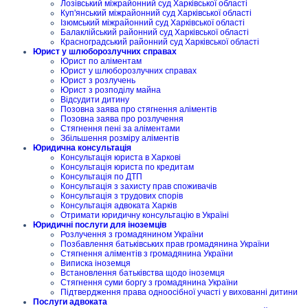
Лозівський міжрайонний суд Харківської області
Куп'янський міжрайонний суд Харківської області
Ізюмський міжрайонний суд Харківської області
Балаклійський районний суд Харківської області
Красноградський районний суд Харківської області
Юрист у шлюборозлучних справах
Юрист по аліментам
Юрист у шлюборозлучних справах
Юрист з розлучень
Юрист з розподілу майна
Відсудити дитину
Позовна заява про стягнення аліментів
Позовна заява про розлучення
Стягнення пені за аліментами
Збільшення розміру аліментів
Юридична консультація
Консультація юриста в Харкові
Консультація юриста по кредитам
Консультація по ДТП
Консультація з захисту прав споживачів
Консультація з трудових спорів
Консультація адвоката Харків
Отримати юридичну консультацію в Україні
Юридичні послуги для іноземців
Розлучення з громадянином України
Позбавлення батьківських прав громадянина України
Стягнення аліментів з громадянина України
Виписка іноземця
Встановлення батьківства щодо іноземця
Стягнення суми боргу з громадянина України
Підтвердження права одноосібної участі у вихованні дитини
Послуги адвоката