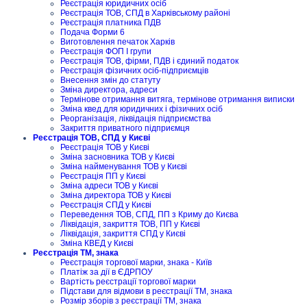
Реєстрація юридичних осіб
Реєстрація ТОВ, СПД в Харківському районі
Реєстрація платника ПДВ
Подача Форми 6
Виготовлення печаток Харків
Реєстрація ФОП I групи
Реєстрація ТОВ, фірми, ПДВ і єдиний податок
Реєстрація фізичних осіб-підприємців
Внесення змін до статуту
Зміна директора, адреси
Термінове отримання витяга, термінове отримання виписки
Зміна квед для юридичних і фізичних осіб
Реорганізація, ліквідація підприємства
Закриття приватного підприємця
Реєстрація ТОВ, СПД у Києві
Реєстрація ТОВ у Києві
Зміна засновника ТОВ у Києві
Зміна найменування ТОВ у Києві
Реєстрація ПП у Києві
Зміна адреси ТОВ у Києві
Зміна директора ТОВ у Києві
Реєстрація СПД у Києві
Переведення ТОВ, СПД, ПП з Криму до Києва
Ліквідація, закриття ТОВ, ПП у Києві
Ліквідація, закриття СПД у Києві
Зміна КВЕД у Києві
Реєстрація ТМ, знака
Реєстрація торгової марки, знака - Київ
Платіж за дії в ЄДРПОУ
Вартість реєстрації торгової марки
Підстави для відмови в реєстрації ТМ, знака
Розмір зборів з реєстрації ТМ, знака