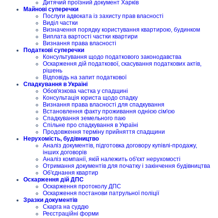
Дитячий проїзний документ Харків
Майнові суперечки
Послуги адвоката із захисту прав власності
Виділ частки
Визначення порядку користування квартирою, будинком
Виплата вартості частки квартири
Визнання права власності
Податкові суперечки
Консультування щодо податкового законодавства
Оскарження дій податкової, скасування податкових актів,
рішень
Відповідь на запит податкової
Спадкування в Україні
Обов'язкова частка у спадщині
Консультація юриста щодо спадку
Визнання права власності для спадкування
Встановлення факту проживання однією сім'єю
Спадкування земельного паю
Спільне про спадкування в Україні
Продовження терміну прийняття спадщини
Нерухомість, будівництво
Аналіз документів, підготовка договору купівлі-продажу,
інших договорів
Аналіз компанії, якій належить об'єкт нерухомості
Отримання документів для початку і закінчення будівництва
Об'єднання квартир
Оскарження дій ДПС
Оскарження протоколу ДПС
Оскарження постанови патрульної поліції
Зразки документів
Скарга на суддю
Реєстраційні форми