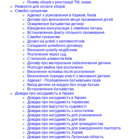
Розмір зборів з реєстрації ТМ, знака
Реквізити для оплати зборів
Сімейні суперечки
Адвокат з усиновлення в Харкові, Києві
Договір про визначення місця проживання дітей
Оскарження батьківства дитини
Юридична консультація з сімейних питань
Встановлення факту спільного проживання
Сімейні суперечки
Дозвіл на шлюб з неповнолітнім
Складання шлюбного договору
Визнання шлюбу недійсним
Розлучення через суд
Стягнення аліментів Київ
Договір про матеріальне забезпечення дитини
Розподіл майна при розлученні
Виселення чоловіка після розлучення
Визначення порядку участі у вихованні дитини
Адвокат - Позбавлення батьківських прав
Виїзд дитини за кордон без згоди батька
Встановлення батьківства
Довідка про несудимість в Україні
Довідка про несудимість в Україні
Довідка про несудимість терміново
Довідка про відсутність судимості
Довідка про несудимість з апостилем
Довідка про несудимість для усиновлення
Довідка про несудимість для візи
Довідка про несудимість для громадянства
Довідка про несудимість для закордонного паспорта
Довідка про несудимість Харків
Довідка про несудимість Луганська область