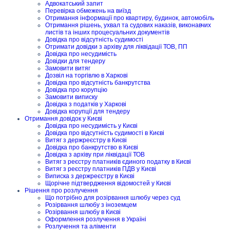
Адвокатський запит
Перевірка обмежень на виїзд
Отримання інформації про квартиру, будинок, автомобіль
Отримання рішень, ухвал та судових наказів, виконавчих
листів та інших процесуальних документів
Довідка про відсутність судимості
Отримати довідки з архіву для ліквідації ТОВ, ПП
Довідка про несудимість
Довідки для тендеру
Замовити витяг
Дозвіл на торгівлю в Харкові
Довідка про відсутність банкрутства
Довідка про корупцію
Замовити виписку
Довідка з податків у Харкові
Довідка корупції для тендеру
Отримання довідок у Києві
Довідка про несудимість у Києві
Довідка про відсутність судимості в Києві
Витяг з держреєстру в Києві
Довідка про банкрутство в Києві
Довідка з архіву при ліквідації ТОВ
Витяг з реєстру платників єдиного податку в Києві
Витяг з реєстру платників ПДВ у Києві
Виписка з держреєстру в Києві
Щорічне підтвердження відомостей у Києві
Рішення про розлучення
Що потрібно для розірвання шлюбу через суд
Розірвання шлюбу з іноземцем
Розірвання шлюбу в Києві
Оформлення розлучення в Україні
Розлучення та аліменти