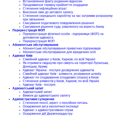
Встановлення факту родинних відносин
Продовження терміну прийняття спадщини
Стягнення інфляційних втрат
Внесення змін до актового запису
Стягнення середнього заробітку за час затримки розрахунку
при звільненні
Скасування податкового повідомлення-рішення
Скасування рішення суду, ухваленого на користь банку
Перереєстрація ФОП
Перереєстрація фізичної особи - підприємця (ФОП) за
допомогою адвоката
Перереєстрація ФОП
Абонентське обслуговування
Абонентське обслуговування приватних підприємців
Абонентське обслуговування для юридичних осіб
Адвокат Київ
Сімейний адвокат у Києві, Харкові, по всій Україні
Як отримати свідоцтво про смерть на території Луганська,
Донецька, Криму
Адвокат Україна - послуги досвідчених адвокатів
Сімейний адвокат Київ - аліменти, розірвання шлюбу
Адвокат по спадкуванню (спадкових спорах) в Києві
Стягнення аліментів у Києві, Харкові, по всій Україні
Адвокат Київ - послуги
Адвокатський запит
Адвокатський запит
Вимоги до адвокатського запиту
Адміністративні суперечки
Стягнення пенсії, юрист з пенсійних питань
Оскарження акта екологічної інспекції
Адвокат з адміністративних справ
Оскарження дій Держгеокадастру