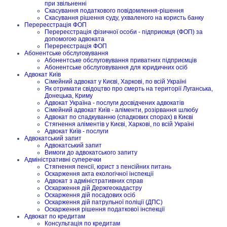
при звільненні
Скасування податкового повідомлення-рішення
Скасування рішення суду, ухваленого на користь банку
Перереєстрація ФОП
Перереєстрація фізичної особи - підприємця (ФОП) за
допомогою адвоката
Перереєстрація ФОП
Абонентське обслуговування
Абонентське обслуговування приватних підприємців
Абонентське обслуговування для юридичних осіб
Адвокат Київ
Сімейний адвокат у Києві, Харкові, по всій Україні
Як отримати свідоцтво про смерть на території Луганська,
Донецька, Криму
Адвокат Україна - послуги досвідчених адвокатів
Сімейний адвокат Київ - аліменти, розірвання шлюбу
Адвокат по спадкуванню (спадкових спорах) в Києві
Стягнення аліментів у Києві, Харкові, по всій Україні
Адвокат Київ - послуги
Адвокатський запит
Адвокатський запит
Вимоги до адвокатського запиту
Адміністративні суперечки
Стягнення пенсії, юрист з пенсійних питань
Оскарження акта екологічної інспекції
Адвокат з адміністративних справ
Оскарження дій Держгеокадастру
Оскарження дій посадових осіб
Оскарження дій патрульної поліції (ДПС)
Оскарження рішення податкової інспекції
Адвокат по кредитам
Консультація по кредитам