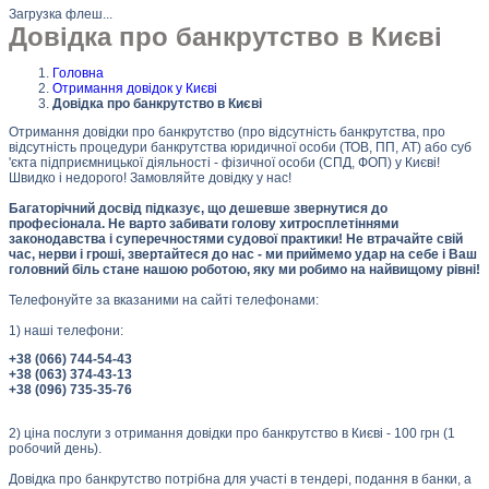
Загрузка флеш...
Довідка про банкрутство в Києві
Головна
Отримання довідок у Києві
Довідка про банкрутство в Києві
Отримання довідки про банкрутство (про відсутність банкрутства, про
відсутність процедури банкрутства юридичної особи (ТОВ, ПП, АТ) або суб
'єкта підприємницької діяльності - фізичної особи (СПД, ФОП) у Києві!
Швидко і недорого! Замовляйте довідку у нас!
Багаторічний досвід підказує, що дешевше звернутися до
професіонала. Не варто забивати голову хитросплетіннями
законодавства і суперечностями судової практики! Не втрачайте свій
час, нерви і гроші, звертайтеся до нас - ми приймемо удар на себе і Ваш
головний біль стане нашою роботою, яку ми робимо на найвищому рівні!
Телефонуйте за вказаними на сайті телефонами:
1) наші телефони:
+38 (066) 744-54-43
+38 (063) 374-43-13
+38 (096) 735-35-76
2) ціна послуги з отримання довідки про банкрутство в Києві - 100 грн (1
робочий день).
Довідка про банкрутство потрібна для участі в тендері, подання в банки, а