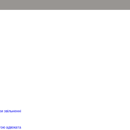
ри звільненні
гою адвоката