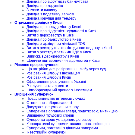
Довідка про відсутність банкрутства
Довідка про корупцію
Замовити виписку
Довідка з податків у Харкові
Довідка корупції для тендеру
Отримання довідок у Києві
Довідка про несудимість у Києві
Довідка про відсутність судимості в Києві
Витяг з держреєстру в Києві
Довідка про банкрутство в Києві
Довідка з архіву при ліквідації ТОВ
Витяг з реєстру платників єдиного податку в Києві
Витяг з реєстру платників ПДВ у Києві
Виписка з держреєстру в Києві
Щорічне підтвердження відомостей у Києві
Рішення про розлучення
Що потрібно для розірвання шлюбу через суд
Розірвання шлюбу з іноземцем
Розірвання шлюбу в Києві
Оформлення розлучення в Україні
Розлучення та аліменти
Шлюборозлучний процес з іноземцем
Вирішення суперечок
Представництво інтересів у судах
Стягнення заборгованості
Досудове врегулювання спору
Суперечки з органами влади, податковою, митницею
Вирішення трудових спорів
Суперечки щодо укладеного договору
Корпоративні суперечки: захист прав акціонерів
Суперечки, пов'язані з цінними паперами
Інвестиційні суперечки