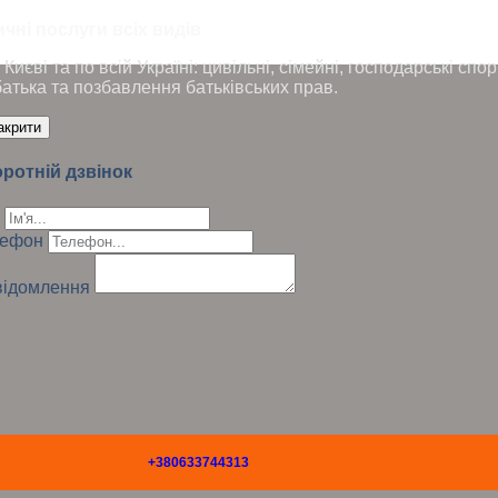
чні послуги всіх видів
Києві та по всій Україні: цивільні, сімейні, господарські сп
батька та позбавлення батьківських прав.
акрити
ротній дзвінок
лефон
ідомлення
+380633744313