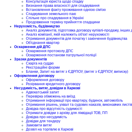
Консультація юриста щодо спадку
Визнання права власності для спадкування
Встановлення факту проживання однією сім'єю
Спадкування земельного паю
Спільне про спадкування в Україні
Продовження терміну прийняття спадщини
Нерухомість, будівництво
Аналіз документів, підготовка договору купівлі-продажу, інших 
Аналіз компанії, якій належить об'єкт нерухомості
Отримання документів для початку і закінчення будівництва
Об'єднання квартир
Оскарження дій ДПС
Оскарження протоколу ДПС
Оскарження постанови патрульної поліції
Зразки документів
Скарга на суддю
Реєстраційні форми
Бланки, Запит на витяг з ЄДРПОУ, (витяг з ЄДРПОУ, виписку)
Оформлення договору
Оформлення договору
Розірвання кредитного договору
Несудимість, витяг, довідки в Харкові
Адвокатський запит
Перевірка обмежень на виїзд
Отримання інформації про квартиру, будинок, автомобіль
Отримання рішень, ухвал та судових наказів, виконавчих листі
Довідка про відсутність судимості
Отримати довідки з архіву для ліквідації ТОВ, ПП
Довідка про несудимість
Довідки для тендеру
Замовити витяг
Дозвіл на торгівлю в Харкові