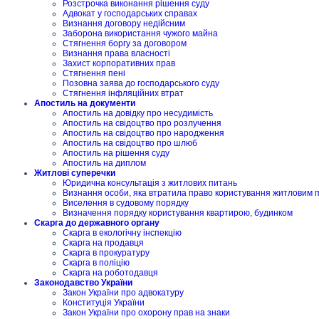
Розстрочка виконання рішення суду
Адвокат у господарських справах
Визнання договору недійсним
Заборона використання чужого майна
Стягнення боргу за договором
Визнання права власності
Захист корпоративних прав
Стягнення пені
Позовна заява до господарського суду
Стягнення інфляційних втрат
Апостиль на документи
Апостиль на довідку про несудимість
Апостиль на свідоцтво про розлучення
Апостиль на свідоцтво про народження
Апостиль на свідоцтво про шлюб
Апостиль на рішення суду
Апостиль на диплом
Житлові суперечки
Юридична консультація з житлових питань
Визнання особи, яка втратила право користування житловим
Виселення в судовому порядку
Визначення порядку користування квартирою, будинком
Скарга до державного органу
Скарга в екологічну інспекцію
Скарга на продавця
Скарга в прокуратуру
Скарга в поліцію
Скарга на роботодавця
Законодавство України
Закон України про адвокатуру
Конституція України
Закон України про охорону прав на знаки