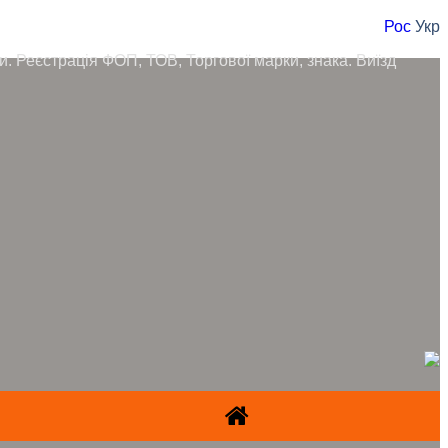
Рос
Укр
ори. Реєстрація ФОП, ТОВ, Торгової марки, знака. Виїзд