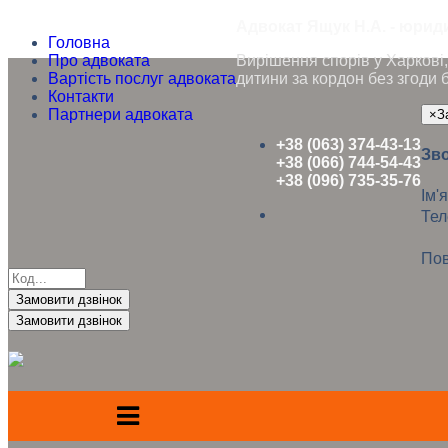
Адвокат Ящук Н.А. - юриди
Головна
Про адвоката
Вирішення спорів у Харкові, 
Вартість послуг адвоката
дитини за кордон без згоди 
Контакти
Партнери адвоката
×
З
+38 (063) 374-43-13
Зво
+38 (066) 744-54-43
+38 (096) 735-35-76
Ім'я
Те
Пов
Замовити дзвінок