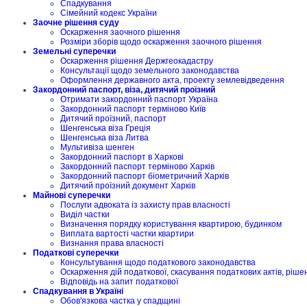
Спадкування
Сімейний кодекс України
Заочне рішення суду
Оскарження заочного рішення
Розміри зборів щодо оскарження заочного рішення
Земельні суперечки
Оскарження рішення Держгеокадастру
Консультації щодо земельного законодавства
Оформлення державного акта, проекту землевідведення
Закордонний паспорт, віза, дитячий проїзний
Отримати закордонний паспорт Україна
Закордонний паспорт терміново Київ
Дитячий проїзний, паспорт
Шенгенська віза Греція
Шенгенська віза Литва
Мультивіза шенген
Закордонний паспорт в Харкові
Закордонний паспорт терміново Харків
Закордонний паспорт біометричний Харків
Дитячий проїзний документ Харків
Майнові суперечки
Послуги адвоката із захисту прав власності
Виділ частки
Визначення порядку користування квартирою, будинком
Виплата вартості частки квартири
Визнання права власності
Податкові суперечки
Консультування щодо податкового законодавства
Оскарження дій податкової, скасування податкових актів, ріше
Відповідь на запит податкової
Спадкування в Україні
Обов'язкова частка у спадщині