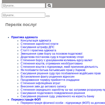
Перелік послуг
Практика адвоката
Консультація адвоката
Стягнення заробітної плати
Скасування штрафу ДПС
Статті і практика адвоката
Зменшення суми боргу за позовом податкової
Додаткова постанова суду в податковому спорі
Стягнення боргу з урахуванням коливань курсу валют
Стягнення коштів, отриманих необґрунтовано
Стягнення коштів з підприємця, який припинив діяльність
Як позбавити батька батьківських прав у Харкові
Скасування рішення суду про позбавлення водійських прав
Встановлення факту родинних відносин
Продовження терміну прийняття спадщини
Стягнення інфляційних втрат
Внесення змін до актового запису
Стягнення середнього заробітку за час затримки розрахунку п
Скасування податкового повідомлення-рішення
Скасування рішення суду, ухваленого на користь банку
Перереєстрація ФОП
Перереєстрація фізичної особи - підприємця (ФОП) за допомо