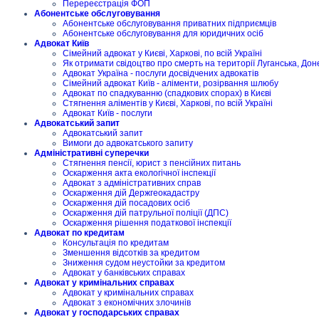
Перереєстрація ФОП
Абонентське обслуговування
Абонентське обслуговування приватних підприємців
Абонентське обслуговування для юридичних осіб
Адвокат Київ
Сімейний адвокат у Києві, Харкові, по всій Україні
Як отримати свідоцтво про смерть на території Луганська, Дон
Адвокат Україна - послуги досвідчених адвокатів
Сімейний адвокат Київ - аліменти, розірвання шлюбу
Адвокат по спадкуванню (спадкових спорах) в Києві
Стягнення аліментів у Києві, Харкові, по всій Україні
Адвокат Київ - послуги
Адвокатський запит
Адвокатський запит
Вимоги до адвокатського запиту
Адміністративні суперечки
Стягнення пенсії, юрист з пенсійних питань
Оскарження акта екологічної інспекції
Адвокат з адміністративних справ
Оскарження дій Держгеокадастру
Оскарження дій посадових осіб
Оскарження дій патрульної поліції (ДПС)
Оскарження рішення податкової інспекції
Адвокат по кредитам
Консультація по кредитам
Зменшення відсотків за кредитом
Зниження судом неустойки за кредитом
Адвокат у банківських справах
Адвокат у кримінальних справах
Адвокат у кримінальних справах
Адвокат з економічних злочинів
Адвокат у господарських справах