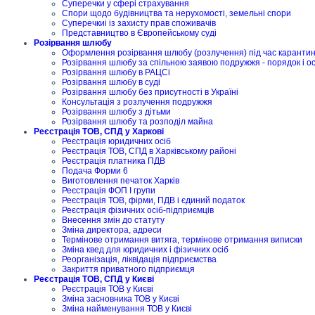
Суперечки у сфері страхування
Спори щодо будівництва та нерухомості, земельні спори
Суперечкиі із захисту прав споживачів
Представництво в Європейському суді
Розірвання шлюбу
Оформлення розірвання шлюбу (розлучення) під час карантину
Розірвання шлюбу за спільною заявою подружжя - порядок і о
Розірвання шлюбу в РАЦСі
Розірвання шлюбу в суді
Розірвання шлюбу без присутності в Україні
Консультація з розлучення подружжя
Розірвання шлюбу з дітьми
Розірвання шлюбу та розподіл майна
Реєстрація ТОВ, СПД у Харкові
Реєстрація юридичних осіб
Реєстрація ТОВ, СПД в Харківському районі
Реєстрація платника ПДВ
Подача Форми 6
Виготовлення печаток Харків
Реєстрація ФОП I групи
Реєстрація ТОВ, фірми, ПДВ і єдиний податок
Реєстрація фізичних осіб-підприємців
Внесення змін до статуту
Зміна директора, адреси
Термінове отримання витяга, термінове отримання виписки
Зміна квед для юридичних і фізичних осіб
Реорганізація, ліквідація підприємства
Закриття приватного підприємця
Реєстрація ТОВ, СПД у Києві
Реєстрація ТОВ у Києві
Зміна засновника ТОВ у Києві
Зміна найменування ТОВ у Києві