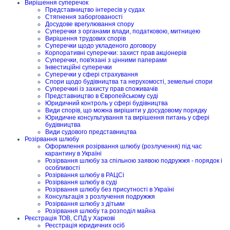
Вирішення суперечок
Представництво інтересів у судах
Стягнення заборгованості
Досудове врегулювання спору
Суперечки з органами влади, податковою, митницею
Вирішення трудових спорів
Суперечки щодо укладеного договору
Корпоративні суперечки: захист прав акціонерів
Суперечки, пов'язані з цінними паперами
Інвестиційні суперечки
Суперечки у сфері страхування
Спори щодо будівництва та нерухомості, земельні спори
Суперечкиі із захисту прав споживачів
Представництво в Європейському суді
Юридичний контроль у сфері будівництва
Види спорів, що можна вирішити у досудовому порядку
Юридичне консультування та вирішення питань у сфері
будівництва
Види судового представництва
Розірвання шлюбу
Оформлення розірвання шлюбу (розлучення) під час
карантину в Україні
Розірвання шлюбу за спільною заявою подружжя - порядок і
особливості
Розірвання шлюбу в РАЦСі
Розірвання шлюбу в суді
Розірвання шлюбу без присутності в Україні
Консультація з розлучення подружжя
Розірвання шлюбу з дітьми
Розірвання шлюбу та розподіл майна
Реєстрація ТОВ, СПД у Харкові
Реєстрація юридичних осіб