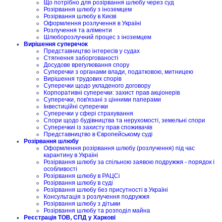
Що потрібно для розірвання шлюбу через суд
Розірвання шлюбу з іноземцем
Розірвання шлюбу в Києві
Оформлення розлучення в Україні
Розлучення та аліменти
Шлюборозлучний процес з іноземцем
Вирішення суперечок
Представництво інтересів у судах
Стягнення заборгованості
Досудове врегулювання спору
Суперечки з органами влади, податковою, митницею
Вирішення трудових спорів
Суперечки щодо укладеного договору
Корпоративні суперечки: захист прав акціонерів
Суперечки, пов'язані з цінними паперами
Інвестиційні суперечки
Суперечки у сфері страхування
Спори щодо будівництва та нерухомості, земельні спори
Суперечкиі із захисту прав споживачів
Представництво в Європейському суді
Розірвання шлюбу
Оформлення розірвання шлюбу (розлучення) під час
карантину в Україні
Розірвання шлюбу за спільною заявою подружжя - порядок і
особливості
Розірвання шлюбу в РАЦСі
Розірвання шлюбу в суді
Розірвання шлюбу без присутності в Україні
Консультація з розлучення подружжя
Розірвання шлюбу з дітьми
Розірвання шлюбу та розподіл майна
Реєстрація ТОВ, СПД у Харкові