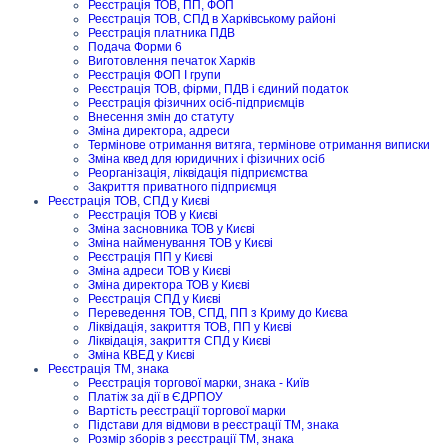
Реєстрація ТОВ, ПП, ФОП
Реєстрація ТОВ, СПД в Харківському районі
Реєстрація платника ПДВ
Подача Форми 6
Виготовлення печаток Харків
Реєстрація ФОП I групи
Реєстрація ТОВ, фірми, ПДВ і єдиний податок
Реєстрація фізичних осіб-підприємців
Внесення змін до статуту
Зміна директора, адреси
Термінове отримання витяга, термінове отримання виписки
Зміна квед для юридичних і фізичних осіб
Реорганізація, ліквідація підприємства
Закриття приватного підприємця
Реєстрація ТОВ, СПД у Києві
Реєстрація ТОВ у Києві
Зміна засновника ТОВ у Києві
Зміна найменування ТОВ у Києві
Реєстрація ПП у Києві
Зміна адреси ТОВ у Києві
Зміна директора ТОВ у Києві
Реєстрація СПД у Києві
Переведення ТОВ, СПД, ПП з Криму до Києва
Ліквідація, закриття ТОВ, ПП у Києві
Ліквідація, закриття СПД у Києві
Зміна КВЕД у Києві
Реєстрація ТМ, знака
Реєстрація торгової марки, знака - Київ
Платіж за дії в ЄДРПОУ
Вартість реєстрації торгової марки
Підстави для відмови в реєстрації ТМ, знака
Розмір зборів з реєстрації ТМ, знака