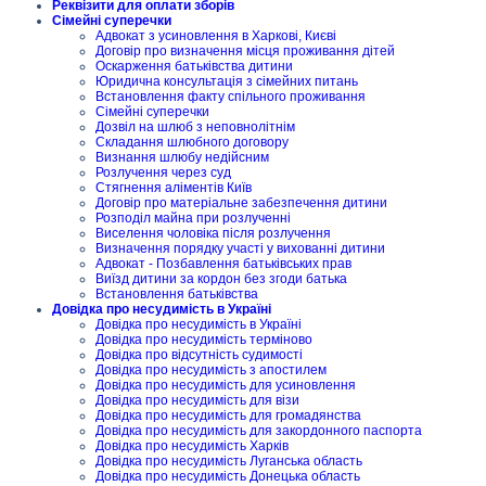
Реквізити для оплати зборів
Сімейні суперечки
Адвокат з усиновлення в Харкові, Києві
Договір про визначення місця проживання дітей
Оскарження батьківства дитини
Юридична консультація з сімейних питань
Встановлення факту спільного проживання
Сімейні суперечки
Дозвіл на шлюб з неповнолітнім
Складання шлюбного договору
Визнання шлюбу недійсним
Розлучення через суд
Стягнення аліментів Київ
Договір про матеріальне забезпечення дитини
Розподіл майна при розлученні
Виселення чоловіка після розлучення
Визначення порядку участі у вихованні дитини
Адвокат - Позбавлення батьківських прав
Виїзд дитини за кордон без згоди батька
Встановлення батьківства
Довідка про несудимість в Україні
Довідка про несудимість в Україні
Довідка про несудимість терміново
Довідка про відсутність судимості
Довідка про несудимість з апостилем
Довідка про несудимість для усиновлення
Довідка про несудимість для візи
Довідка про несудимість для громадянства
Довідка про несудимість для закордонного паспорта
Довідка про несудимість Харків
Довідка про несудимість Луганська область
Довідка про несудимість Донецька область