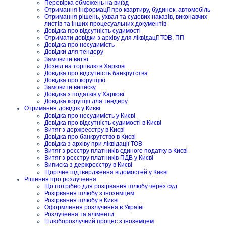
Перевірка обмежень на виїзд
Отримання інформації про квартиру, будинок, автомобіль
Отримання рішень, ухвал та судових наказів, виконавчих
листів та інших процесуальних документів
Довідка про відсутність судимості
Отримати довідки з архіву для ліквідації ТОВ, ПП
Довідка про несудимість
Довідки для тендеру
Замовити витяг
Дозвіл на торгівлю в Харкові
Довідка про відсутність банкрутства
Довідка про корупцію
Замовити виписку
Довідка з податків у Харкові
Довідка корупції для тендеру
Отримання довідок у Києві
Довідка про несудимість у Києві
Довідка про відсутність судимості в Києві
Витяг з держреєстру в Києві
Довідка про банкрутство в Києві
Довідка з архіву при ліквідації ТОВ
Витяг з реєстру платників єдиного податку в Києві
Витяг з реєстру платників ПДВ у Києві
Виписка з держреєстру в Києві
Щорічне підтвердження відомостей у Києві
Рішення про розлучення
Що потрібно для розірвання шлюбу через суд
Розірвання шлюбу з іноземцем
Розірвання шлюбу в Києві
Оформлення розлучення в Україні
Розлучення та аліменти
Шлюборозлучний процес з іноземцем