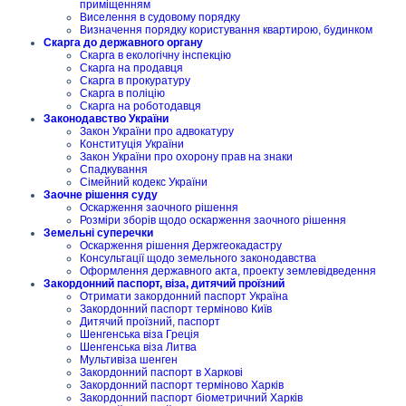
приміщенням
Виселення в судовому порядку
Визначення порядку користування квартирою, будинком
Скарга до державного органу
Скарга в екологічну інспекцію
Скарга на продавця
Скарга в прокуратуру
Скарга в поліцію
Скарга на роботодавця
Законодавство України
Закон України про адвокатуру
Конституція України
Закон України про охорону прав на знаки
Спадкування
Сімейний кодекс України
Заочне рішення суду
Оскарження заочного рішення
Розміри зборів щодо оскарження заочного рішення
Земельні суперечки
Оскарження рішення Держгеокадастру
Консультації щодо земельного законодавства
Оформлення державного акта, проекту землевідведення
Закордонний паспорт, віза, дитячий проїзний
Отримати закордонний паспорт Україна
Закордонний паспорт терміново Київ
Дитячий проїзний, паспорт
Шенгенська віза Греція
Шенгенська віза Литва
Мультивіза шенген
Закордонний паспорт в Харкові
Закордонний паспорт терміново Харків
Закордонний паспорт біометричний Харків