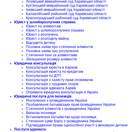
Лозівський міжрайонний суд Харківської області
Куп'янський міжрайонний суд Харківської області
Ізюмський міжрайонний суд Харківської області
Балаклійський районний суд Харківської області
Красноградський районний суд Харківської області
Юрист у шлюборозлучних справах
Юрист по аліментам
Юрист у шлюборозлучних справах
Юрист з розлучень
Юрист з розподілу майна
Відсудити дитину
Позовна заява про стягнення аліментів
Позовна заява про розлучення
Стягнення пені за аліментами
Збільшення розміру аліментів
Юридична консультація
Консультація юриста в Харкові
Консультація юриста по кредитам
Консультація по ДТП
Консультація з захисту прав споживачів
Консультація з трудових спорів
Консультація адвоката Харків
Отримати юридичну консультацію в Україні
Юридичні послуги для іноземців
Розлучення з громадянином України
Позбавлення батьківських прав громадянина України
Стягнення аліментів з громадянина України
Виписка іноземця
Встановлення батьківства щодо іноземця
Стягнення суми боргу з громадянина України
Підтвердження права одноосібної участі у вихованні дитини
Послуги адвоката