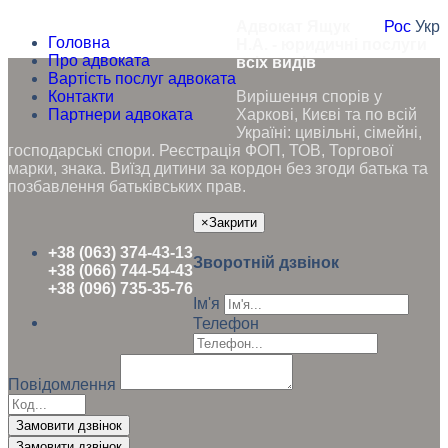
Адвокат Ящук
Рос
Укр
Головна
Н.А. - юридичні послуги
Про адвоката
всіх видів
Вартість послуг адвоката
Контакти
Вирішення спорів у
Партнери адвоката
Харкові, Києві та по всій
Україні: цивільні, сімейні,
господарські спори. Реєстрація ФОП, ТОВ, Торгової
марки, знака. Виїзд дитини за кордон без згоди батька та
позбавлення батьківських прав.
×
Закрити
+38 (063) 374-43-13
Зворотній дзвінок
+38 (066) 744-54-43
+38 (096) 735-35-76
Ім'я
Телефон
Повідомлення
Замовити дзвінок