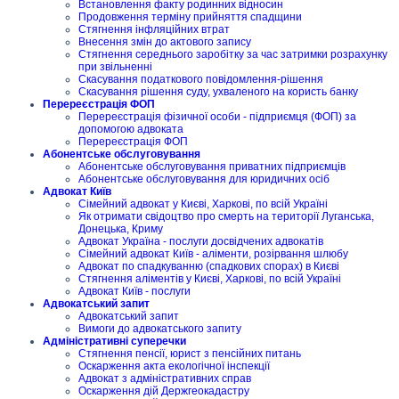
Встановлення факту родинних відносин
Продовження терміну прийняття спадщини
Стягнення інфляційних втрат
Внесення змін до актового запису
Стягнення середнього заробітку за час затримки розрахунку
при звільненні
Скасування податкового повідомлення-рішення
Скасування рішення суду, ухваленого на користь банку
Перереєстрація ФОП
Перереєстрація фізичної особи - підприємця (ФОП) за
допомогою адвоката
Перереєстрація ФОП
Абонентське обслуговування
Абонентське обслуговування приватних підприємців
Абонентське обслуговування для юридичних осіб
Адвокат Київ
Сімейний адвокат у Києві, Харкові, по всій Україні
Як отримати свідоцтво про смерть на території Луганська,
Донецька, Криму
Адвокат Україна - послуги досвідчених адвокатів
Сімейний адвокат Київ - аліменти, розірвання шлюбу
Адвокат по спадкуванню (спадкових спорах) в Києві
Стягнення аліментів у Києві, Харкові, по всій Україні
Адвокат Київ - послуги
Адвокатський запит
Адвокатський запит
Вимоги до адвокатського запиту
Адміністративні суперечки
Стягнення пенсії, юрист з пенсійних питань
Оскарження акта екологічної інспекції
Адвокат з адміністративних справ
Оскарження дій Держгеокадастру