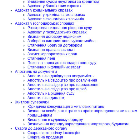
Зниження судом неустойки за кредитом
Адвокат у банківських справах
Адвокат у кримінальних справах
Адвокат у кримінальних справах
Адвокат з економічних злочинів
Адвокат у господарських справах
Розстрочка виконання рішення суду
Адвокат у господарських справах
Визнання договору недійсним
Заборона використання чужого майна
Стягнення боргу за договором
Визнання права власності
Захист корпоративних прав
Стягнення пені
Позовна заява до господарського суду
Стягнення інфляційних втрат
Апостиль на документи
Апостиль на довідку про несудимість
Апостиль на свідоцтво про розлучення
Апостиль на свідоцтво про народження
Апостиль на свідоцтво про шлюб
Апостиль на рішення суду
Апостиль на диплом
Житлові суперечки
Юридична консультація з житлових питань
Визнання особи, яка втратила право користування житловим
приміщенням
Виселення в судовому порядку
Визначення порядку користування квартирою, будинком
Скарга до державного органу
Скарга в екологічну інспекцію
Скарга на продавця