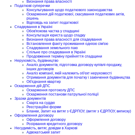
Визнання права власності
Податкові суперечки
Консультування щодо податкового законодавства
Оскарження дій податкової, скасування податкових актів,
рішень
Відповідь на запит податкової
Спадкування в Україні
Обов'язкова частка у спадщині
Консультація юриста щодо спадку
Визнання права власності для спадкування
Встановлення факту проживання однією сім'єю
Спадкування земельного паю
Спільне про спадкування в Україні
Продовження терміну прийняття спадщини
Нерухомість, будівництво
Аналіз документів, підготовка договору купівлі-продажу,
інших договорів
Аналіз компанії, якій належить об'єкт нерухомості
Отримання документів для початку і закінчення будівництва
Об'єднання квартир
Оскарження дій ДПС
Оскарження протоколу ДПС
Оскарження постанови патрульної поліції
Зразки документів
Скарга на суддю
Реєстраційні форми
Бланки, Запит на витяг з ЄДРПОУ, (витяг з ЄДРПОУ, виписку)
Оформлення договору
Оформлення договору
Розірвання кредитного договору
Несудимість, витяг, довідки в Харкові
Адвокатський запит