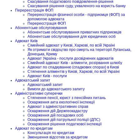
Скасування податкового повідомлення-рішення
Скасування рішення суду, ухваленого на користь банку
Перереєстрація ФОП
Перереєстрація фізичної особи - підприємця (ФОП) за
допомогою адвоката
Перереєстрація ФОП
Абонентське обслуговування
Абонентське обслуговування приватних підприємців
Абонентське обслуговування для юридичних осіб
Адвокат Київ
Сімейний адвокат у Києві, Харкові, по всій Україні
Як отримати свідоцтво про смерть на території Луганська,
Донецька, Криму
Адвокат Україна - послуги досвідчених адвокатів
Сімейний адвокат Київ - аліменти, розірвання шлюбу
Адвокат по спадкуванню (спадкових спорах) в Києві
Стягнення аліментів у Києві, Харкові, по всій Україні
Адвокат Київ - послуги
Адвокатський запит
Адвокатський запит
Вимоги до адвокатського запиту
Адміністративні суперечки
Стягнення пенсії, юрист з пенсійних питань
Оскарження акта екологічної інспекції
Адвокат з адміністративних справ
Оскарження дій Держгеокадастру
Оскарження дій посадових осіб
Оскарження дій патрульної поліції (ДПС)
Оскарження рішення податкової інспекції
Адвокат по кредитам
Консультація по кредитам
Зменшення відсотків за кредитом