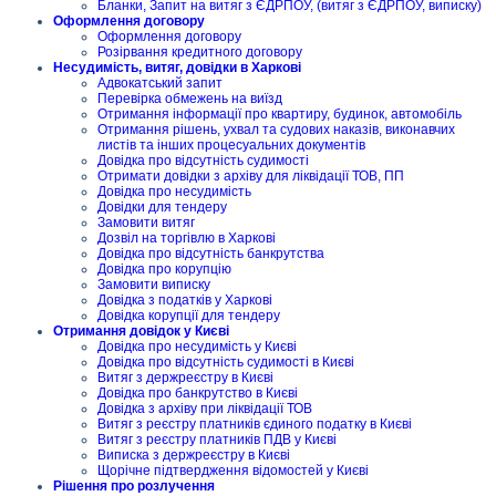
Бланки, Запит на витяг з ЄДРПОУ, (витяг з ЄДРПОУ, виписку)
Оформлення договору
Оформлення договору
Розірвання кредитного договору
Несудимість, витяг, довідки в Харкові
Адвокатський запит
Перевірка обмежень на виїзд
Отримання інформації про квартиру, будинок, автомобіль
Отримання рішень, ухвал та судових наказів, виконавчих
листів та інших процесуальних документів
Довідка про відсутність судимості
Отримати довідки з архіву для ліквідації ТОВ, ПП
Довідка про несудимість
Довідки для тендеру
Замовити витяг
Дозвіл на торгівлю в Харкові
Довідка про відсутність банкрутства
Довідка про корупцію
Замовити виписку
Довідка з податків у Харкові
Довідка корупції для тендеру
Отримання довідок у Києві
Довідка про несудимість у Києві
Довідка про відсутність судимості в Києві
Витяг з держреєстру в Києві
Довідка про банкрутство в Києві
Довідка з архіву при ліквідації ТОВ
Витяг з реєстру платників єдиного податку в Києві
Витяг з реєстру платників ПДВ у Києві
Виписка з держреєстру в Києві
Щорічне підтвердження відомостей у Києві
Рішення про розлучення