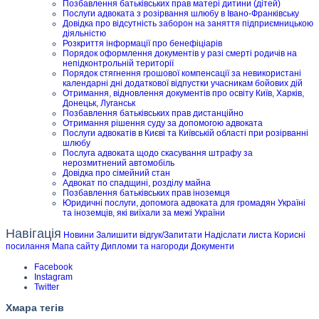
Позбавлення батьківських прав матері дитини (дітей)
Послуги адвоката з розірвання шлюбу в Івано-Франківську
Довідка про відсутність заборон на заняття підприємницькою
діяльністю
Розкриття інформації про бенефіціарів
Порядок оформлення документів у разі смерті родичів на
непідконтрольній території
Порядок стягнення грошової компенсації за невикористані
календарні дні додаткової відпустки учасникам бойових дій
Отримання, відновлення документів про освіту Київ, Харків,
Донецьк, Луганськ
Позбавлення батьківських прав дистанційно
Отримання рішення суду за допомогою адвоката
Послуги адвокатів в Києві та Київській області при розірванні
шлюбу
Послуга адвоката щодо скасування штрафу за
нерозмитнений автомобіль
Довідка про сімейний стан
Адвокат по спадщині, розділу майна
Позбавлення батьківських прав іноземця
Юридичні послуги, допомога адвоката для громадян Україні
та іноземців, які виїхали за межі України
Навігація
Новини
Залишити відгук/Запитати
Надіслати листа
Корисні
посилання
Мапа сайту
Дипломи та нагороди
Документи
Facebook
Instagram
Twitter
Хмара тегів