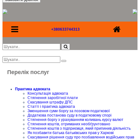
+380633744313
Перелік послуг
Практика адвоката
Консультація адвоката
Стягнення заробітної плати
Скасування штрафу ДПС
Статті і практика адвоката
Зменшення суми боргу за позовом податкової
Додаткова постанова суду в податковому спорі
Стягнення боргу з урахуванням коливань курсу валют
Стягнення коштів, отриманих необґрунтовано
Стягнення коштів з підприємця, який припинив діяльність
Як позбавити батька батьківських прав у Харкові
Скасування рішення суду про позбавлення водійських прав