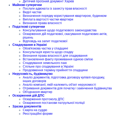
Дитячий проїзний документ Харків
Майнові суперечки
Послуги адвоката із захисту прав власності
Виділ частки
Визначення порядку користування квартирою, будинком
Виплата вартості частки квартири
Визнання права власності
Податкові суперечки
Консультування щодо податкового законодавства
Оскарження дій податкової, скасування податкових актів,
рішень
Відповідь на запит податкової
Спадкування в Україні
Обов'язкова частка у спадщині
Консультація юриста щодо спадку
Визнання права власності для спадкування
Встановлення факту проживання однією сім'єю
Спадкування земельного паю
Спільне про спадкування в Україні
Продовження терміну прийняття спадщини
Нерухомість, будівництво
Аналіз документів, підготовка договору купівлі-продажу,
інших договорів
Аналіз компанії, якій належить об'єкт нерухомості
Отримання документів для початку і закінчення будівництва
Об'єднання квартир
Оскарження дій ДПС
Оскарження протоколу ДПС
Оскарження постанови патрульної поліції
Зразки документів
Скарга на суддю
Реєстраційні форми