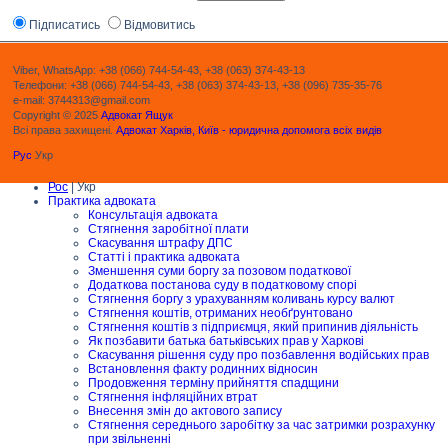
Підписатись
Відмовитись
Viber, WhatsApp: +38 (066) 744-54-43, +38 (063) 374-43-13
Телефони: +38 (066) 744-54-43, +38 (063) 374-43-13, +38 (096) 735-35-76
e-mail: 3744313@gmail.com
Copyright © 2025
Адвокат Ящук
Всі права захищені.
Адвокат Харків, Київ - юридична допомога всіх видів
Рус
Укр
Рос
| Укр
Практика адвоката
Консультація адвоката
Стягнення заробітної плати
Скасування штрафу ДПС
Статті і практика адвоката
Зменшення суми боргу за позовом податкової
Додаткова постанова суду в податковому спорі
Стягнення боргу з урахуванням коливань курсу валют
Стягнення коштів, отриманих необґрунтовано
Стягнення коштів з підприємця, який припинив діяльність
Як позбавити батька батьківських прав у Харкові
Скасування рішення суду про позбавлення водійських прав
Встановлення факту родинних відносин
Продовження терміну прийняття спадщини
Стягнення інфляційних втрат
Внесення змін до актового запису
Стягнення середнього заробітку за час затримки розрахунку
при звільненні