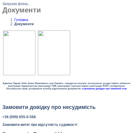
Загрузка флеш...
Документи
Головна
Документи
Адвокат Харків, Київ, Івано-Франківськ, вся Україна - юридичні послуги: розлучення, розділ майна, аліменти,
реєстрація підприємства, реєстрація ТОВ, реєстрація торгової марки, реєстрація ФОП, позбавлення
батьківських прав, розірвання шлюбу, відновлення документів,
отримання довідки про сімейний стан
Замовити довідку про несудимість
+38 (099) 655-0-566
Замовити витяг про відсутність судимості