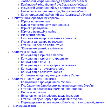
Лозівський міжрайонний суд Харківської області
Куп'янський міжрайонний суд Харківської області
Ізюмський міжрайонний суд Харківської області
Балаклійський районний суд Харківської області
Красноградський районний суд Харківської області
Юрист у шлюборозлучних справах
Юрист по аліментам
Юрист у шлюборозлучних справах
Юрист з розлучень
Юрист з розподілу майна
Відсудити дитину
Позовна заява про стягнення аліментів
Позовна заява про розлучення
Стягнення пені за аліментами
Збільшення розміру аліментів
Юридична консультація
Консультація юриста в Харкові
Консультація юриста по кредитам
Консультація по ДТП
Консультація з захисту прав споживачів
Консультація з трудових спорів
Консультація адвоката Харків
Отримати юридичну консультацію в Україні
Юридичні послуги для іноземців
Розлучення з громадянином України
Позбавлення батьківських прав громадянина України
Стягнення аліментів з громадянина України
Виписка іноземця
Встановлення батьківства щодо іноземця
Стягнення суми боргу з громадянина України
Підтвердження права одноосібної участі у вихованні дитини
Послуги адвоката