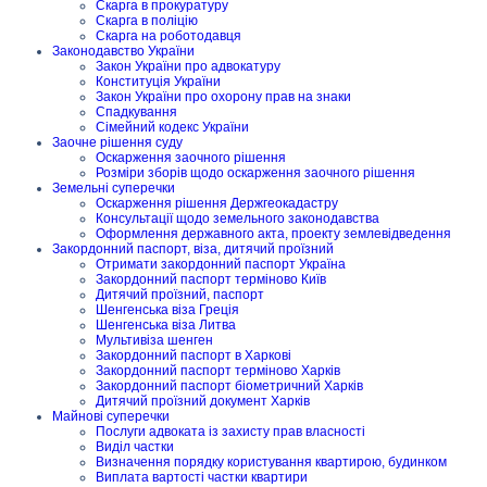
Скарга в прокуратуру
Скарга в поліцію
Скарга на роботодавця
Законодавство України
Закон України про адвокатуру
Конституція України
Закон України про охорону прав на знаки
Спадкування
Сімейний кодекс України
Заочне рішення суду
Оскарження заочного рішення
Розміри зборів щодо оскарження заочного рішення
Земельні суперечки
Оскарження рішення Держгеокадастру
Консультації щодо земельного законодавства
Оформлення державного акта, проекту землевідведення
Закордонний паспорт, віза, дитячий проїзний
Отримати закордонний паспорт Україна
Закордонний паспорт терміново Київ
Дитячий проїзний, паспорт
Шенгенська віза Греція
Шенгенська віза Литва
Мультивіза шенген
Закордонний паспорт в Харкові
Закордонний паспорт терміново Харків
Закордонний паспорт біометричний Харків
Дитячий проїзний документ Харків
Майнові суперечки
Послуги адвоката із захисту прав власності
Виділ частки
Визначення порядку користування квартирою, будинком
Виплата вартості частки квартири