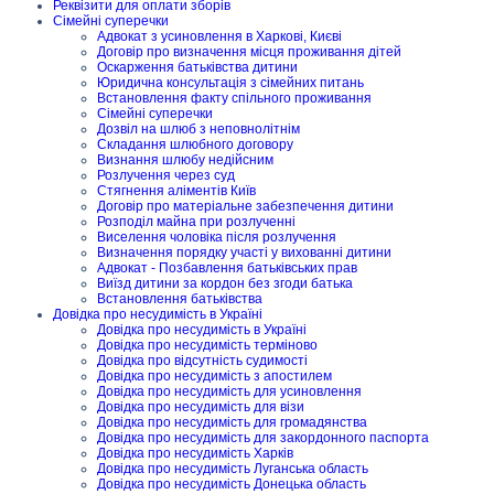
Реквізити для оплати зборів
Сімейні суперечки
Адвокат з усиновлення в Харкові, Києві
Договір про визначення місця проживання дітей
Оскарження батьківства дитини
Юридична консультація з сімейних питань
Встановлення факту спільного проживання
Сімейні суперечки
Дозвіл на шлюб з неповнолітнім
Складання шлюбного договору
Визнання шлюбу недійсним
Розлучення через суд
Стягнення аліментів Київ
Договір про матеріальне забезпечення дитини
Розподіл майна при розлученні
Виселення чоловіка після розлучення
Визначення порядку участі у вихованні дитини
Адвокат - Позбавлення батьківських прав
Виїзд дитини за кордон без згоди батька
Встановлення батьківства
Довідка про несудимість в Україні
Довідка про несудимість в Україні
Довідка про несудимість терміново
Довідка про відсутність судимості
Довідка про несудимість з апостилем
Довідка про несудимість для усиновлення
Довідка про несудимість для візи
Довідка про несудимість для громадянства
Довідка про несудимість для закордонного паспорта
Довідка про несудимість Харків
Довідка про несудимість Луганська область
Довідка про несудимість Донецька область