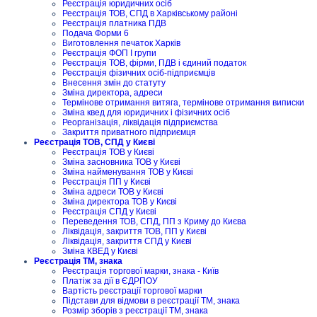
Реєстрація юридичних осіб
Реєстрація ТОВ, СПД в Харківському районі
Реєстрація платника ПДВ
Подача Форми 6
Виготовлення печаток Харків
Реєстрація ФОП I групи
Реєстрація ТОВ, фірми, ПДВ і єдиний податок
Реєстрація фізичних осіб-підприємців
Внесення змін до статуту
Зміна директора, адреси
Термінове отримання витяга, термінове отримання виписки
Зміна квед для юридичних і фізичних осіб
Реорганізація, ліквідація підприємства
Закриття приватного підприємця
Реєстрація ТОВ, СПД у Києві
Реєстрація ТОВ у Києві
Зміна засновника ТОВ у Києві
Зміна найменування ТОВ у Києві
Реєстрація ПП у Києві
Зміна адреси ТОВ у Києві
Зміна директора ТОВ у Києві
Реєстрація СПД у Києві
Переведення ТОВ, СПД, ПП з Криму до Києва
Ліквідація, закриття ТОВ, ПП у Києві
Ліквідація, закриття СПД у Києві
Зміна КВЕД у Києві
Реєстрація ТМ, знака
Реєстрація торгової марки, знака - Київ
Платіж за дії в ЄДРПОУ
Вартість реєстрації торгової марки
Підстави для відмови в реєстрації ТМ, знака
Розмір зборів з реєстрації ТМ, знака