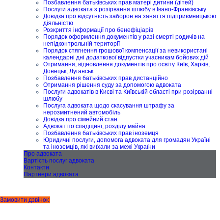
Позбавлення батьківських прав матері дитини (дітей)
Послуги адвоката з розірвання шлюбу в Івано-Франківську
Довідка про відсутність заборон на заняття підприємницькою
діяльністю
Розкриття інформації про бенефіціарів
Порядок оформлення документів у разі смерті родичів на
непідконтрольній території
Порядок стягнення грошової компенсації за невикористані
календарні дні додаткової відпустки учасникам бойових дій
Отримання, відновлення документів про освіту Київ, Харків,
Донецьк, Луганськ
Позбавлення батьківських прав дистанційно
Отримання рішення суду за допомогою адвоката
Послуги адвокатів в Києві та Київській області при розірванні
шлюбу
Послуга адвоката щодо скасування штрафу за
нерозмитнений автомобіль
Довідка про сімейний стан
Адвокат по спадщині, розділу майна
Позбавлення батьківських прав іноземця
Юридичні послуги, допомога адвоката для громадян Україні
та іноземців, які виїхали за межі України
Про адвоката
Вартість послуг адвоката
Контакти
Партнери адвоката
Замовити дзвінок