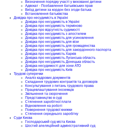
Визначення порядку участі у вихованні дитини
Адвокат - Позбавлення батьківських прав
Виїзд дитини за кордон без згоди батька
Встановлення батьківства
Довідка про несудимість в Україні
Довідка про несудимість в Україні
Довідка про несудимість терміново
Довідка про відсутність судимості
Довідка про несудимість з апостилем
Довідка про несудимість для усиновлення
Довідка про несудимість для візи
Довідка про несудимість для громадянства
Довідка про несудимість для закордонного паспорта
Довідка про несудимість Харків
Довідка про несудимість Луганська область
Довідка про несудимість Донецька область
Довідка несудимості для зони АТО
Довідка про несудимість Київ
Трудові суперечки
Аналіз кадрових документів
Складання трудових контрактів та договорів
Консультування з питань трудового права
Працевлаштування іноземців
Звільнення та скорочення
Представництво в суді
Стягнення заробітної плати
Відновлення на роботі
Повернення трудової книжки
Стягнення середнього заробітку
Суди Києва
Господарський суд міста Києва
Шостий апеляційний адміністративний суд