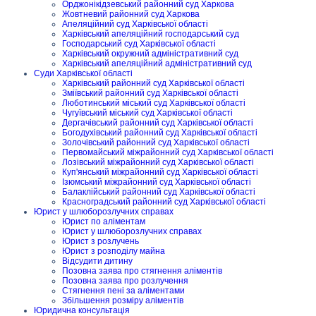
Орджонікідзевський районний суд Харкова
Жовтневий районний суд Харкова
Апеляційний суд Харківської області
Харківський апеляційний господарський суд
Господарський суд Харківської області
Харківський окружний адміністративний суд
Харківський апеляційний адміністративний суд
Суди Харківської області
Харківський районний суд Харківської області
Зміївський районний суд Харківської області
Люботинський міський суд Харківської області
Чугуївський міський суд Харківської області
Дергачівський районний суд Харківської області
Богодухівський районний суд Харківської області
Золочівський районний суд Харківської області
Первомайський міжрайонний суд Харківської області
Лозівський міжрайонний суд Харківської області
Куп'янський міжрайонний суд Харківської області
Ізюмський міжрайонний суд Харківської області
Балаклійський районний суд Харківської області
Красноградський районний суд Харківської області
Юрист у шлюборозлучних справах
Юрист по аліментам
Юрист у шлюборозлучних справах
Юрист з розлучень
Юрист з розподілу майна
Відсудити дитину
Позовна заява про стягнення аліментів
Позовна заява про розлучення
Стягнення пені за аліментами
Збільшення розміру аліментів
Юридична консультація