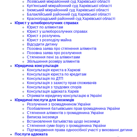
Лозівський міжрайонний суд Харківської області
Куп'янський міжрайонний суд Харківської області
Ізюмський міжрайонний суд Харківської області
Балаклійський районний суд Харківської області
Красноградський районний суд Харківської області
Юрист у шлюборозлучних справах
Юрист по аліментам
Юрист у шлюборозлучних справах
Юрист з розлучень
Юрист з розподілу майна
Відсудити дитину
Позовна заява про стягнення аліментів
Позовна заява про розлучення
Стягнення пені за аліментами
Збільшення розміру аліментів
Юридична консультація
Консультація юриста в Харкові
Консультація юриста по кредитам
Консультація по ДТП
Консультація з захисту прав споживачів
Консультація з трудових спорів
Консультація адвоката Харків
Отримати юридичну консультацію в Україні
Юридичні послуги для іноземців
Розлучення з громадянином України
Позбавлення батьківських прав громадянина України
Стягнення аліментів з громадянина України
Виписка іноземця
Встановлення батьківства щодо іноземця
Стягнення суми боргу з громадянина України
Підтвердження права одноосібної участі у вихованні дитини
Послуги адвоката