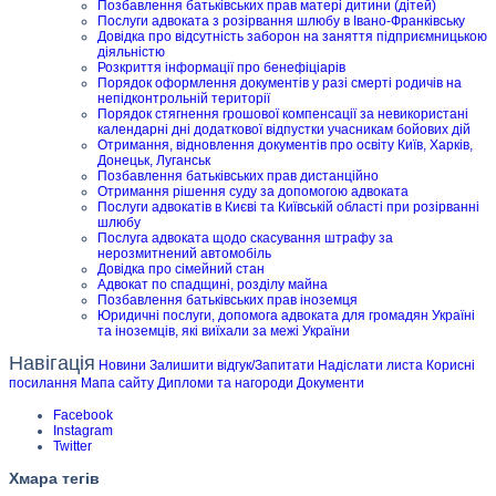
Позбавлення батьківських прав матері дитини (дітей)
Послуги адвоката з розірвання шлюбу в Івано-Франківську
Довідка про відсутність заборон на заняття підприємницькою
діяльністю
Розкриття інформації про бенефіціарів
Порядок оформлення документів у разі смерті родичів на
непідконтрольній території
Порядок стягнення грошової компенсації за невикористані
календарні дні додаткової відпустки учасникам бойових дій
Отримання, відновлення документів про освіту Київ, Харків,
Донецьк, Луганськ
Позбавлення батьківських прав дистанційно
Отримання рішення суду за допомогою адвоката
Послуги адвокатів в Києві та Київській області при розірванні
шлюбу
Послуга адвоката щодо скасування штрафу за
нерозмитнений автомобіль
Довідка про сімейний стан
Адвокат по спадщині, розділу майна
Позбавлення батьківських прав іноземця
Юридичні послуги, допомога адвоката для громадян Україні
та іноземців, які виїхали за межі України
Навігація
Новини
Залишити відгук/Запитати
Надіслати листа
Корисні
посилання
Мапа сайту
Дипломи та нагороди
Документи
Facebook
Instagram
Twitter
Хмара тегів