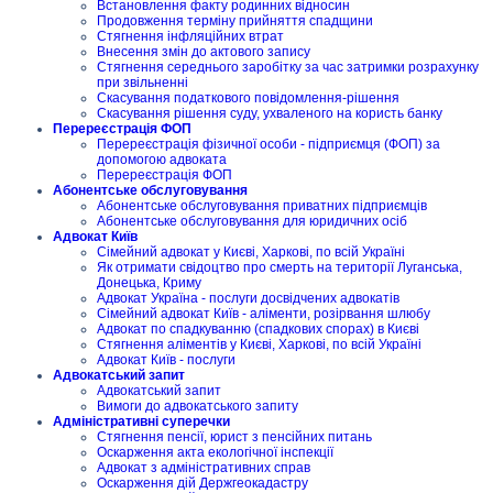
Встановлення факту родинних відносин
Продовження терміну прийняття спадщини
Стягнення інфляційних втрат
Внесення змін до актового запису
Стягнення середнього заробітку за час затримки розрахунку
при звільненні
Скасування податкового повідомлення-рішення
Скасування рішення суду, ухваленого на користь банку
Перереєстрація ФОП
Перереєстрація фізичної особи - підприємця (ФОП) за
допомогою адвоката
Перереєстрація ФОП
Абонентське обслуговування
Абонентське обслуговування приватних підприємців
Абонентське обслуговування для юридичних осіб
Адвокат Київ
Сімейний адвокат у Києві, Харкові, по всій Україні
Як отримати свідоцтво про смерть на території Луганська,
Донецька, Криму
Адвокат Україна - послуги досвідчених адвокатів
Сімейний адвокат Київ - аліменти, розірвання шлюбу
Адвокат по спадкуванню (спадкових спорах) в Києві
Стягнення аліментів у Києві, Харкові, по всій Україні
Адвокат Київ - послуги
Адвокатський запит
Адвокатський запит
Вимоги до адвокатського запиту
Адміністративні суперечки
Стягнення пенсії, юрист з пенсійних питань
Оскарження акта екологічної інспекції
Адвокат з адміністративних справ
Оскарження дій Держгеокадастру