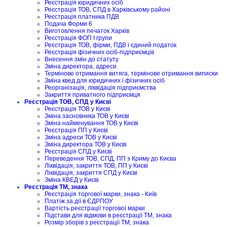
Реєстрація юридичних осіб
Реєстрація ТОВ, СПД в Харківському районі
Реєстрація платника ПДВ
Подача Форми 6
Виготовлення печаток Харків
Реєстрація ФОП I групи
Реєстрація ТОВ, фірми, ПДВ і єдиний податок
Реєстрація фізичних осіб-підприємців
Внесення змін до статуту
Зміна директора, адреси
Термінове отримання витяга, термінове отримання виписки
Зміна квед для юридичних і фізичних осіб
Реорганізація, ліквідація підприємства
Закриття приватного підприємця
Реєстрація ТОВ, СПД у Києві
Реєстрація ТОВ у Києві
Зміна засновника ТОВ у Києві
Зміна найменування ТОВ у Києві
Реєстрація ПП у Києві
Зміна адреси ТОВ у Києві
Зміна директора ТОВ у Києві
Реєстрація СПД у Києві
Переведення ТОВ, СПД, ПП з Криму до Києва
Ліквідація, закриття ТОВ, ПП у Києві
Ліквідація, закриття СПД у Києві
Зміна КВЕД у Києві
Реєстрація ТМ, знака
Реєстрація торгової марки, знака - Київ
Платіж за дії в ЄДРПОУ
Вартість реєстрації торгової марки
Підстави для відмови в реєстрації ТМ, знака
Розмір зборів з реєстрації ТМ, знака