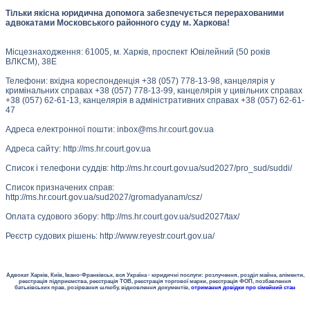
Тільки якісна юридична допомога забезпечується перерахованими
адвокатами Московського районного суду м. Харкова!
Місцезнаходження: 61005, м. Харків, проспект Ювілейний (50 років
ВЛКСМ), 38Е
Телефони: вхідна кореспонденція +38 (057) 778-13-98, канцелярія у
кримінальних справах +38 (057) 778-13-99, канцелярія у цивільних справах
+38 (057) 62-61-13, канцелярія в адміністративних справах +38 (057) 62-61-
47
Адреса електронної пошти: inbox@ms.hr.court.gov.ua
Адреса сайту: http://ms.hr.court.gov.ua
Список і телефони суддів: http://ms.hr.court.gov.ua/sud2027/pro_sud/suddi/
Список призначених справ:
http://ms.hr.court.gov.ua/sud2027/gromadyanam/csz/
Оплата судового збору: http://ms.hr.court.gov.ua/sud2027/tax/
Реєстр судових рішень: http://www.reyestr.court.gov.ua/
Адвокат Харків, Київ, Івано-Франківськ, вся Україна - юридичні послуги: розлучення, розділ майна, аліменти,
реєстрація підприємства, реєстрація ТОВ, реєстрація торгової марки, реєстрація ФОП, позбавлення
батьківських прав, розірвання шлюбу, відновлення документів,
отримання довідки про сімейний стан