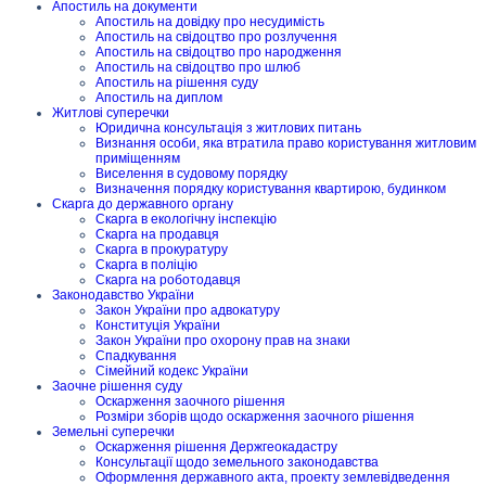
Апостиль на документи
Апостиль на довідку про несудимість
Апостиль на свідоцтво про розлучення
Апостиль на свідоцтво про народження
Апостиль на свідоцтво про шлюб
Апостиль на рішення суду
Апостиль на диплом
Житлові суперечки
Юридична консультація з житлових питань
Визнання особи, яка втратила право користування житловим
приміщенням
Виселення в судовому порядку
Визначення порядку користування квартирою, будинком
Скарга до державного органу
Скарга в екологічну інспекцію
Скарга на продавця
Скарга в прокуратуру
Скарга в поліцію
Скарга на роботодавця
Законодавство України
Закон України про адвокатуру
Конституція України
Закон України про охорону прав на знаки
Спадкування
Сімейний кодекс України
Заочне рішення суду
Оскарження заочного рішення
Розміри зборів щодо оскарження заочного рішення
Земельні суперечки
Оскарження рішення Держгеокадастру
Консультації щодо земельного законодавства
Оформлення державного акта, проекту землевідведення