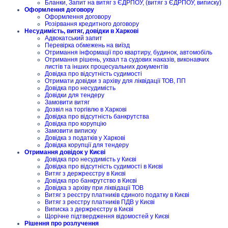
Бланки, Запит на витяг з ЄДРПОУ, (витяг з ЄДРПОУ, виписку)
Оформлення договору
Оформлення договору
Розірвання кредитного договору
Несудимість, витяг, довідки в Харкові
Адвокатський запит
Перевірка обмежень на виїзд
Отримання інформації про квартиру, будинок, автомобіль
Отримання рішень, ухвал та судових наказів, виконавчих
листів та інших процесуальних документів
Довідка про відсутність судимості
Отримати довідки з архіву для ліквідації ТОВ, ПП
Довідка про несудимість
Довідки для тендеру
Замовити витяг
Дозвіл на торгівлю в Харкові
Довідка про відсутність банкрутства
Довідка про корупцію
Замовити виписку
Довідка з податків у Харкові
Довідка корупції для тендеру
Отримання довідок у Києві
Довідка про несудимість у Києві
Довідка про відсутність судимості в Києві
Витяг з держреєстру в Києві
Довідка про банкрутство в Києві
Довідка з архіву при ліквідації ТОВ
Витяг з реєстру платників єдиного податку в Києві
Витяг з реєстру платників ПДВ у Києві
Виписка з держреєстру в Києві
Щорічне підтвердження відомостей у Києві
Рішення про розлучення