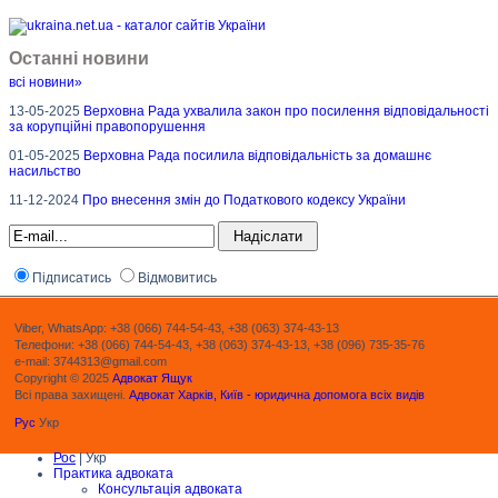
Останні новини
всі новини»
13-05-2025
Верховна Рада ухвалила закон про посилення відповідальності
за корупційні правопорушення
01-05-2025
Верховна Рада посилила відповідальність за домашнє
насильство
11-12-2024
Про внесення змін до Податкового кодексу України
Підписатись
Відмовитись
Viber, WhatsApp: +38 (066) 744-54-43, +38 (063) 374-43-13
Телефони: +38 (066) 744-54-43, +38 (063) 374-43-13, +38 (096) 735-35-76
e-mail: 3744313@gmail.com
Copyright © 2025
Адвокат Ящук
Всі права захищені.
Адвокат Харків, Київ - юридична допомога всіх видів
Рус
Укр
Рос
| Укр
Практика адвоката
Консультація адвоката