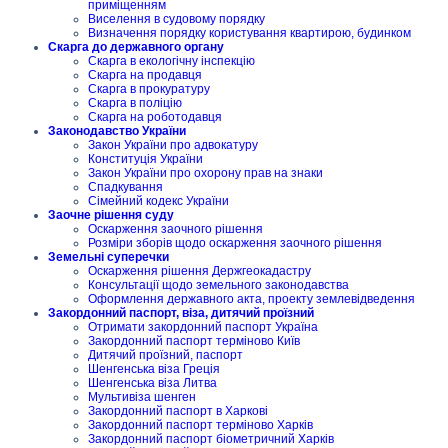
приміщенням
Виселення в судовому порядку
Визначення порядку користування квартирою, будинком
Скарга до державного органу
Скарга в екологічну інспекцію
Скарга на продавця
Скарга в прокуратуру
Скарга в поліцію
Скарга на роботодавця
Законодавство України
Закон України про адвокатуру
Конституція України
Закон України про охорону прав на знаки
Спадкування
Сімейний кодекс України
Заочне рішення суду
Оскарження заочного рішення
Розміри зборів щодо оскарження заочного рішення
Земельні суперечки
Оскарження рішення Держгеокадастру
Консультації щодо земельного законодавства
Оформлення державного акта, проекту землевідведення
Закордонний паспорт, віза, дитячий проїзний
Отримати закордонний паспорт Україна
Закордонний паспорт терміново Київ
Дитячий проїзний, паспорт
Шенгенська віза Греція
Шенгенська віза Литва
Мультивіза шенген
Закордонний паспорт в Харкові
Закордонний паспорт терміново Харків
Закордонний паспорт біометричний Харків