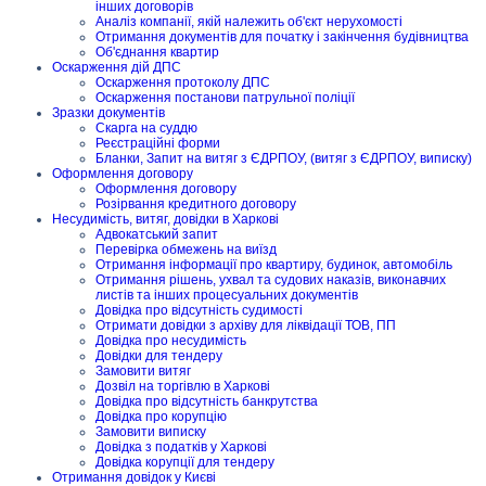
інших договорів
Аналіз компанії, якій належить об'єкт нерухомості
Отримання документів для початку і закінчення будівництва
Об'єднання квартир
Оскарження дій ДПС
Оскарження протоколу ДПС
Оскарження постанови патрульної поліції
Зразки документів
Скарга на суддю
Реєстраційні форми
Бланки, Запит на витяг з ЄДРПОУ, (витяг з ЄДРПОУ, виписку)
Оформлення договору
Оформлення договору
Розірвання кредитного договору
Несудимість, витяг, довідки в Харкові
Адвокатський запит
Перевірка обмежень на виїзд
Отримання інформації про квартиру, будинок, автомобіль
Отримання рішень, ухвал та судових наказів, виконавчих
листів та інших процесуальних документів
Довідка про відсутність судимості
Отримати довідки з архіву для ліквідації ТОВ, ПП
Довідка про несудимість
Довідки для тендеру
Замовити витяг
Дозвіл на торгівлю в Харкові
Довідка про відсутність банкрутства
Довідка про корупцію
Замовити виписку
Довідка з податків у Харкові
Довідка корупції для тендеру
Отримання довідок у Києві