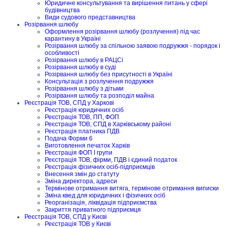
Юридичне консультування та вирішення питань у сфері
будівництва
Види судового представництва
Розірвання шлюбу
Оформлення розірвання шлюбу (розлучення) під час
карантину в Україні
Розірвання шлюбу за спільною заявою подружжя - порядок і
особливості
Розірвання шлюбу в РАЦСі
Розірвання шлюбу в суді
Розірвання шлюбу без присутності в Україні
Консультація з розлучення подружжя
Розірвання шлюбу з дітьми
Розірвання шлюбу та розподіл майна
Реєстрація ТОВ, СПД у Харкові
Реєстрація юридичних осіб
Реєстрація ТОВ, ПП, ФОП
Реєстрація ТОВ, СПД в Харківському районі
Реєстрація платника ПДВ
Подача Форми 6
Виготовлення печаток Харків
Реєстрація ФОП I групи
Реєстрація ТОВ, фірми, ПДВ і єдиний податок
Реєстрація фізичних осіб-підприємців
Внесення змін до статуту
Зміна директора, адреси
Термінове отримання витяга, термінове отримання виписки
Зміна квед для юридичних і фізичних осіб
Реорганізація, ліквідація підприємства
Закриття приватного підприємця
Реєстрація ТОВ, СПД у Києві
Реєстрація ТОВ у Києві