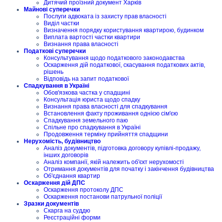
Дитячий проїзний документ Харків
Майнові суперечки
Послуги адвоката із захисту прав власності
Виділ частки
Визначення порядку користування квартирою, будинком
Виплата вартості частки квартири
Визнання права власності
Податкові суперечки
Консультування щодо податкового законодавства
Оскарження дій податкової, скасування податкових актів,
рішень
Відповідь на запит податкової
Спадкування в Україні
Обов'язкова частка у спадщині
Консультація юриста щодо спадку
Визнання права власності для спадкування
Встановлення факту проживання однією сім'єю
Спадкування земельного паю
Спільне про спадкування в Україні
Продовження терміну прийняття спадщини
Нерухомість, будівництво
Аналіз документів, підготовка договору купівлі-продажу,
інших договорів
Аналіз компанії, якій належить об'єкт нерухомості
Отримання документів для початку і закінчення будівництва
Об'єднання квартир
Оскарження дій ДПС
Оскарження протоколу ДПС
Оскарження постанови патрульної поліції
Зразки документів
Скарга на суддю
Реєстраційні форми