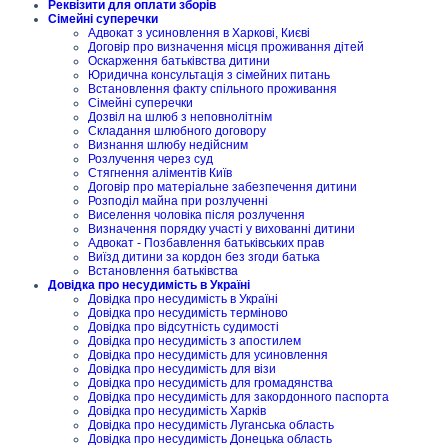
Реквізити для оплати зборів
Сімейні суперечки
Адвокат з усиновлення в Харкові, Києві
Договір про визначення місця проживання дітей
Оскарження батьківства дитини
Юридична консультація з сімейних питань
Встановлення факту спільного проживання
Сімейні суперечки
Дозвіл на шлюб з неповнолітнім
Складання шлюбного договору
Визнання шлюбу недійсним
Розлучення через суд
Стягнення аліментів Київ
Договір про матеріальне забезпечення дитини
Розподіл майна при розлученні
Виселення чоловіка після розлучення
Визначення порядку участі у вихованні дитини
Адвокат - Позбавлення батьківських прав
Виїзд дитини за кордон без згоди батька
Встановлення батьківства
Довідка про несудимість в Україні
Довідка про несудимість в Україні
Довідка про несудимість терміново
Довідка про відсутність судимості
Довідка про несудимість з апостилем
Довідка про несудимість для усиновлення
Довідка про несудимість для візи
Довідка про несудимість для громадянства
Довідка про несудимість для закордонного паспорта
Довідка про несудимість Харків
Довідка про несудимість Луганська область
Довідка про несудимість Донецька область