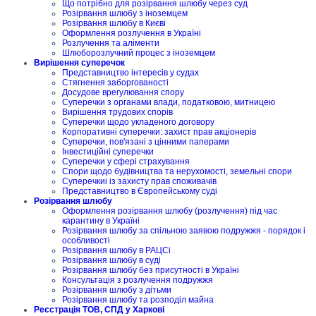
Що потрібно для розірвання шлюбу через суд
Розірвання шлюбу з іноземцем
Розірвання шлюбу в Києві
Оформлення розлучення в Україні
Розлучення та аліменти
Шлюборозлучний процес з іноземцем
Вирішення суперечок
Представництво інтересів у судах
Стягнення заборгованості
Досудове врегулювання спору
Суперечки з органами влади, податковою, митницею
Вирішення трудових спорів
Суперечки щодо укладеного договору
Корпоративні суперечки: захист прав акціонерів
Суперечки, пов'язані з цінними паперами
Інвестиційні суперечки
Суперечки у сфері страхування
Спори щодо будівництва та нерухомості, земельні спори
Суперечкиі із захисту прав споживачів
Представництво в Європейському суді
Розірвання шлюбу
Оформлення розірвання шлюбу (розлучення) під час
карантину в Україні
Розірвання шлюбу за спільною заявою подружжя - порядок і
особливості
Розірвання шлюбу в РАЦСі
Розірвання шлюбу в суді
Розірвання шлюбу без присутності в Україні
Консультація з розлучення подружжя
Розірвання шлюбу з дітьми
Розірвання шлюбу та розподіл майна
Реєстрація ТОВ, СПД у Харкові