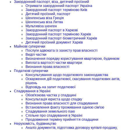
Закордонний паспорт, віза, дитячий проїзний
Отримати закордонний паспорт Україна
Закордонний паспорт терміново Київ
Дитячий проїзний, паспорт
Шенгенська віза Греція
Шенгенська віза Литва
Мультивіза шенген
Закордонний паспорт в Харкові
Закордонний паспорт терміново Харків
Закордонний паспорт біометричний Харків
Дитячий проїзний документ Харків
Майнові суперечки
Послуги адвоката із захисту прав власності
Виділ частки
Визначення порядку користування квартирою, будинком
Виплата вартості частки квартири
Визнання права власності
Податкові суперечки
Консультування щодо податкового законодавства
Оскарження дій податкової, скасування податкових актів,
рішень
Відповідь на запит податкової
Спадкування в Україні
Обов'язкова частка у спадщині
Консультація юриста щодо спадку
Визнання права власності для спадкування
Встановлення факту проживання однією сім'єю
Спадкування земельного паю
Спільне про спадкування в Україні
Продовження терміну прийняття спадщини
Нерухомість, будівництво
Аналіз документів, підготовка договору купівлі-продажу,