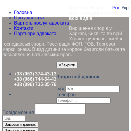
Адвокат Ящук
Рос
Укр
Головна
Н.А. - юридичні послуги
Про адвоката
всіх видів
Вартість послуг адвоката
Контакти
Вирішення спорів у
Партнери адвоката
Харкові, Києві та по всій
Україні: цивільні, сімейні,
господарські спори. Реєстрація ФОП, ТОВ, Торгової
марки, знака. Виїзд дитини за кордон без згоди батька та
позбавлення батьківських прав.
×
Закрити
+38 (063) 374-43-13
Зворотній дзвінок
+38 (066) 744-54-43
+38 (096) 735-35-76
Ім'я
Телефон
Повідомлення
Замовити дзвінок