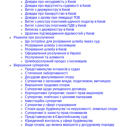
Довідка про несудимість у Києві
Довідка про відсутність судимості в Києві
Витяг з держреєстру в Києві
Довідка про банкрутство в Києві
Довідка з архіву при ліквідації ТОВ
Витяг з реєстру платників єдиного податку в Києві
Витяг з реєстру платників ПДВ у Києві
Виписка з держреєстру в Києві
Щорічне підтвердження відомостей у Києві
Рішення про розлучення
Що потрібно для розірвання шлюбу через суд
Розірвання шлюбу з іноземцем
Розірвання шлюбу в Києві
Оформлення розлучення в Україні
Розлучення та аліменти
Шлюборозлучний процес з іноземцем
Вирішення суперечок
Представництво інтересів у судах
Стягнення заборгованості
Досудове врегулювання спору
Суперечки з органами влади, податковою, митницею
Вирішення трудових спорів
Суперечки щодо укладеного договору
Корпоративні суперечки: захист прав акціонерів
Суперечки, пов'язані з цінними паперами
Інвестиційні суперечки
Суперечки у сфері страхування
Спори щодо будівництва та нерухомості, земельні спори
Суперечкиі із захисту прав споживачів
Представництво в Європейському суді
Юридичний контроль у сфері будівництва
Види спорів, що можна вирішити у досудовому порядку