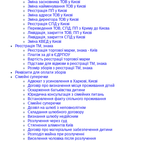
Зміна засновника ТОВ у Києві
Зміна найменування ТОВ у Києві
Реєстрація ПП у Києві
Зміна адреси ТОВ у Києві
Зміна директора ТОВ у Києві
Реєстрація СПД у Києві
Переведення ТОВ, СПД, ПП з Криму до Києва
Ліквідація, закриття ТОВ, ПП у Києві
Ліквідація, закриття СПД у Києві
Зміна КВЕД у Києві
Реєстрація ТМ, знака
Реєстрація торгової марки, знака - Київ
Платіж за дії в ЄДРПОУ
Вартість реєстрації торгової марки
Підстави для відмови в реєстрації ТМ, знака
Розмір зборів з реєстрації ТМ, знака
Реквізити для оплати зборів
Сімейні суперечки
Адвокат з усиновлення в Харкові, Києві
Договір про визначення місця проживання дітей
Оскарження батьківства дитини
Юридична консультація з сімейних питань
Встановлення факту спільного проживання
Сімейні суперечки
Дозвіл на шлюб з неповнолітнім
Складання шлюбного договору
Визнання шлюбу недійсним
Розлучення через суд
Стягнення аліментів Київ
Договір про матеріальне забезпечення дитини
Розподіл майна при розлученні
Виселення чоловіка після розлучення