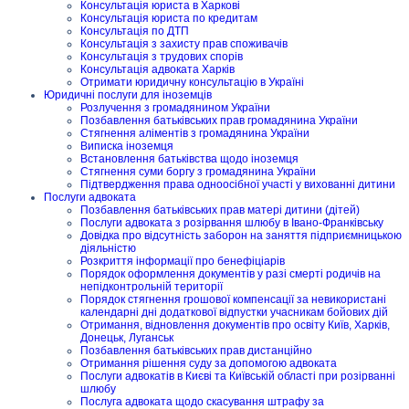
Консультація юриста в Харкові
Консультація юриста по кредитам
Консультація по ДТП
Консультація з захисту прав споживачів
Консультація з трудових спорів
Консультація адвоката Харків
Отримати юридичну консультацію в Україні
Юридичні послуги для іноземців
Розлучення з громадянином України
Позбавлення батьківських прав громадянина України
Стягнення аліментів з громадянина України
Виписка іноземця
Встановлення батьківства щодо іноземця
Стягнення суми боргу з громадянина України
Підтвердження права одноосібної участі у вихованні дитини
Послуги адвоката
Позбавлення батьківських прав матері дитини (дітей)
Послуги адвоката з розірвання шлюбу в Івано-Франківську
Довідка про відсутність заборон на заняття підприємницькою
діяльністю
Розкриття інформації про бенефіціарів
Порядок оформлення документів у разі смерті родичів на
непідконтрольній території
Порядок стягнення грошової компенсації за невикористані
календарні дні додаткової відпустки учасникам бойових дій
Отримання, відновлення документів про освіту Київ, Харків,
Донецьк, Луганськ
Позбавлення батьківських прав дистанційно
Отримання рішення суду за допомогою адвоката
Послуги адвокатів в Києві та Київській області при розірванні
шлюбу
Послуга адвоката щодо скасування штрафу за