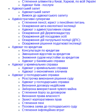
Стягнення аліментів у Києві, Харкові, по всій Україні
Адвокат Київ - послуги
Адвокатський запит
Адвокатський запит
Вимоги до адвокатського запиту
Адміністративні суперечки
Стягнення пенсії, юрист з пенсійних питань
Оскарження акта екологічної інспекції
Адвокат з адміністративних справ
Оскарження дій Держгеокадастру
Оскарження дій посадових осіб
Оскарження дій патрульної поліції (ДПС)
Оскарження рішення податкової інспекції
Адвокат по кредитам
Консультація по кредитам
Зменшення відсотків за кредитом
Зниження судом неустойки за кредитом
Адвокат у банківських справах
Адвокат у кримінальних справах
Адвокат у кримінальних справах
Адвокат з економічних злочинів
Адвокат у господарських справах
Розстрочка виконання рішення суду
Адвокат у господарських справах
Визнання договору недійсним
Заборона використання чужого майна
Стягнення боргу за договором
Визнання права власності
Захист корпоративних прав
Стягнення пені
Позовна заява до господарського суду
Стягнення інфляційних втрат