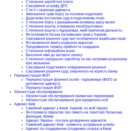
Стягнення заробітної плати
Скасування штрафу ДПС
Статті і практика адвоката
Зменшення суми боргу за позовом податкової
Додаткова постанова суду в податковому спорі
Стягнення боргу з урахуванням коливань курсу валют
Стягнення коштів, отриманих необґрунтовано
Стягнення коштів з підприємця, який припинив діяльність
Як позбавити батька батьківських прав у Харкові
Скасування рішення суду про позбавлення водійських прав
Встановлення факту родинних відносин
Продовження терміну прийняття спадщини
Стягнення інфляційних втрат
Внесення змін до актового запису
Стягнення середнього заробітку за час затримки розрахунку
при звільненні
Скасування податкового повідомлення-рішення
Скасування рішення суду, ухваленого на користь банку
Перереєстрація ФОП
Перереєстрація фізичної особи - підприємця (ФОП) за
допомогою адвоката
Перереєстрація ФОП
Абонентське обслуговування
Абонентське обслуговування приватних підприємців
Абонентське обслуговування для юридичних осіб
Адвокат Київ
Сімейний адвокат у Києві, Харкові, по всій Україні
Як отримати свідоцтво про смерть на території Луганська,
Донецька, Криму
Адвокат Україна - послуги досвідчених адвокатів
Сімейний адвокат Київ - аліменти, розірвання шлюбу
Адвокат по спадкуванню (спадкових спорах) в Києві