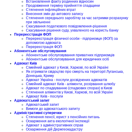
Встановлення факту родинних відносин
Продовження терміну прийняття спадщини
Стягнення інфляційних втрат
Внесення змін до актового запису
Стягнення середнього заробітку за час затримки розрахунку
при звільненні
Скасування податкового повідомлення-рішення
Скасування рішення суду, ухваленого на користь банку
Перереєстрація ФОП
Перереєстрація фізичної особи - підприємця (ФОП) за
допомогою адвоката
Перереєстрація ФОП
Абонентське обслуговування
Абонентське обслуговування приватних підприємців
Абонентське обслуговування для юридичних осіб
Адвокат Київ
Сімейний адвокат у Києві, Харкові, по всій Україні
Як отримати свідоцтво про смерть на території Луганська,
Донецька, Криму
Адвокат Україна - послуги досвідчених адвокатів
Сімейний адвокат Київ - аліменти, розірвання шлюбу
Адвокат по спадкуванню (спадкових спорах) в Києві
Стягнення аліментів у Києві, Харкові, по всій Україні
Адвокат Київ - послуги
Адвокатський запит
Адвокатський запит
Вимоги до адвокатського запиту
Адміністративні суперечки
Стягнення пенсії, юрист з пенсійних питань
Оскарження акта екологічної інспекції
Адвокат з адміністративних справ
Оскарження дій Держгеокадастру