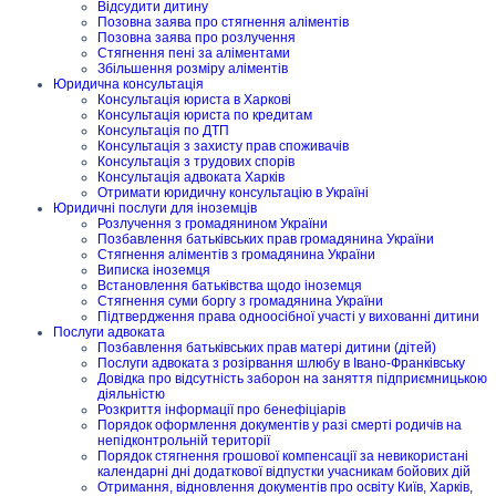
Відсудити дитину
Позовна заява про стягнення аліментів
Позовна заява про розлучення
Стягнення пені за аліментами
Збільшення розміру аліментів
Юридична консультація
Консультація юриста в Харкові
Консультація юриста по кредитам
Консультація по ДТП
Консультація з захисту прав споживачів
Консультація з трудових спорів
Консультація адвоката Харків
Отримати юридичну консультацію в Україні
Юридичні послуги для іноземців
Розлучення з громадянином України
Позбавлення батьківських прав громадянина України
Стягнення аліментів з громадянина України
Виписка іноземця
Встановлення батьківства щодо іноземця
Стягнення суми боргу з громадянина України
Підтвердження права одноосібної участі у вихованні дитини
Послуги адвоката
Позбавлення батьківських прав матері дитини (дітей)
Послуги адвоката з розірвання шлюбу в Івано-Франківську
Довідка про відсутність заборон на заняття підприємницькою
діяльністю
Розкриття інформації про бенефіціарів
Порядок оформлення документів у разі смерті родичів на
непідконтрольній території
Порядок стягнення грошової компенсації за невикористані
календарні дні додаткової відпустки учасникам бойових дій
Отримання, відновлення документів про освіту Київ, Харків,