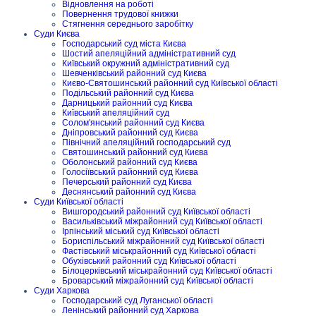
Відновлення на роботі
Повернення трудової книжки
Стягнення середнього заробітку
Суди Києва
Господарський суд міста Києва
Шостий апеляційний адміністративний суд
Київський окружний адміністративний суд
Шевченківський районний суд Києва
Києво-Святошинський районний суд Київської області
Подільський районний суд Києва
Дарницький районний суд Києва
Київський апеляційний суд
Солом'янський районний суд Києва
Дніпровський районний суд Києва
Північний апеляційний господарський суд
Святошинський районний суд Києва
Оболонський районний суд Києва
Голосіївський районний суд Києва
Печерський районний суд Києва
Деснянський районний суд Києва
Суди Київської області
Вишгородський районний суд Київської області
Васильківський міжрайонний суд Київської області
Ірпінський міський суд Київської області
Бориспільський міжрайонний суд Київської області
Фастівський міськрайонний суд Київської області
Обухівський районний суд Київської області
Білоцерківський міськрайонний суд Київської області
Броварський міжрайонний суд Київської області
Суди Харкова
Господарський суд Луганської області
Ленінський районний суд Харкова