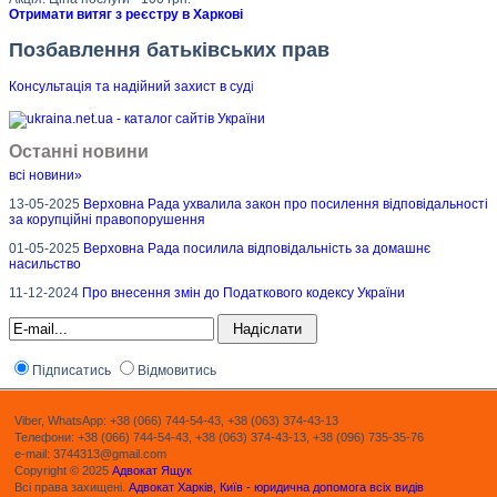
Отримати витяг з реєстру в Харкові
Позбавлення батьківських прав
Консультація та надійний захист в суд
і
Останні новини
всі новини»
13-05-2025
Верховна Рада ухвалила закон про посилення відповідальності
за корупційні правопорушення
01-05-2025
Верховна Рада посилила відповідальність за домашнє
насильство
11-12-2024
Про внесення змін до Податкового кодексу України
Підписатись
Відмовитись
Viber, WhatsApp: +38 (066) 744-54-43, +38 (063) 374-43-13
Телефони: +38 (066) 744-54-43, +38 (063) 374-43-13, +38 (096) 735-35-76
e-mail: 3744313@gmail.com
Copyright © 2025
Адвокат Ящук
Всі права захищені.
Адвокат Харків, Київ - юридична допомога всіх видів