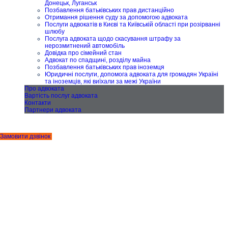
Донецьк, Луганськ
Позбавлення батьківських прав дистанційно
Отримання рішення суду за допомогою адвоката
Послуги адвокатів в Києві та Київській області при розірванні
шлюбу
Послуга адвоката щодо скасування штрафу за
нерозмитнений автомобіль
Довідка про сімейний стан
Адвокат по спадщині, розділу майна
Позбавлення батьківських прав іноземця
Юридичні послуги, допомога адвоката для громадян Україні
та іноземців, які виїхали за межі України
Про адвоката
Вартість послуг адвоката
Контакти
Партнери адвоката
Замовити дзвінок