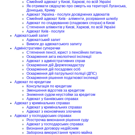
Сімейний адвокат у Києві, Харкові, по всій Україні
Як отримати свідоцтво про смерть на території Луганська,
Донецька, Криму
Адвокат Україна - послуги досвідчених адвокатів
Сімейний адвокат Київ - аліменти, розірвання шлюбу
Адвокат по спадкуванню (спадкових спорах) в Києві
Стягнення аліментів у Києві, Харкові, по всій Україні
Адвокат Київ - послуги
Адвокатський запит
Адвокатський запит
Вимоги до адвокатського запиту
Адміністративні суперечки
Стягнення пенсії, юрист з пенсійних питань
Оскарження акта екологічної інспекції
Адвокат з адміністративних справ
Оскарження дій Держгеокадастру
Оскарження дій посадових осіб
Оскарження дій патрульної поліції (ДПС)
Оскарження рішення податкової інспекції
Адвокат по кредитам
Консультація по кредитам
Зменшення відсотків за кредитом
Зниження судом неустойки за кредитом
Адвокат у банківських справах
Адвокат у кримінальних справах
Адвокат у кримінальних справах
Адвокат з економічних злочинів
Адвокат у господарських справах
Розстрочка виконання рішення суду
Адвокат у господарських справах
Визнання договору недійсним
Заборона використання чужого майна