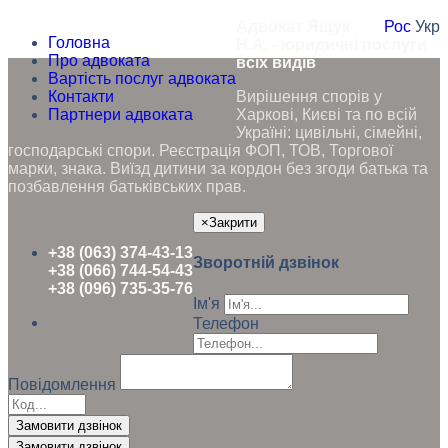
Адвокат Ящук
Рос
Укр
Головна
Н.А. - юридичні послуги
Про адвоката
всіх видів
Вартість послуг адвоката
Контакти
Вирішення спорів у
Партнери адвоката
Харкові, Києві та по всій
Україні: цивільні, сімейні,
господарські спори. Реєстрація ФОП, ТОВ, Торгової
марки, знака. Виїзд дитини за кордон без згоди батька та
позбавлення батьківських прав.
×
Закрити
+38 (063) 374-43-13
Зворотній дзвінок
+38 (066) 744-54-43
+38 (096) 735-35-76
Ім'я
Телефон
Повідомлення
Замовити дзвінок