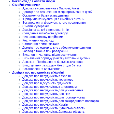
Реквізити для оплати зборів
Сімейні суперечки
Адвокат з усиновлення в Харкові, Києві
Договір про визначення місця проживання дітей
Оскарження батьківства дитини
Юридична консультація з сімейних питань
Встановлення факту спільного проживання
Сімейні суперечки
Дозвіл на шлюб з неповнолітнім
Складання шлюбного договору
Визнання шлюбу недійсним
Розлучення через суд
Стягнення аліментів Київ
Договір про матеріальне забезпечення дитини
Розподіл майна при розлученні
Виселення чоловіка після розлучення
Визначення порядку участі у вихованні дитини
Адвокат - Позбавлення батьківських прав
Виїзд дитини за кордон без згоди батька
Встановлення батьківства
Довідка про несудимість в Україні
Довідка про несудимість в Україні
Довідка про несудимість терміново
Довідка про відсутність судимості
Довідка про несудимість з апостилем
Довідка про несудимість для усиновлення
Довідка про несудимість для візи
Довідка про несудимість для громадянства
Довідка про несудимість для закордонного паспорта
Довідка про несудимість Харків
Довідка про несудимість Луганська область
Довідка про несудимість Донецька область