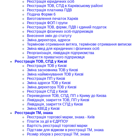
Реєстрація юридичних осіб
Реєстрація ТОВ, СПД в Харківському районі
Реєстрація платника ПДВ
Подача Форми 6
Виготовлення печаток Харків
Реєстрація ФОП I групи
Реєстрація ТОВ, фірми, ПДВ і єдиний податок
Реєстрація фізичних осіб-підприємців
Внесення змін до статуту
Зміна директора, адреси
Термінове отримання витяга, термінове отримання виписки
Зміна квед для юридичних і фізичних осіб
Реорганізація, ліквідація підприємства
Закриття приватного підприємця
Реєстрація ТОВ, СПД у Києві
Реєстрація ТОВ у Києві
Зміна засновника ТОВ у Києві
Зміна найменування ТОВ у Києві
Реєстрація ПП у Києві
Зміна адреси ТОВ у Києві
Зміна директора ТОВ у Києві
Реєстрація СПД у Києві
Переведення ТОВ, СПД, ПП з Криму до Києва
Ліквідація, закриття ТОВ, ПП у Києві
Ліквідація, закриття СПД у Києві
Зміна КВЕД у Києві
Реєстрація ТМ, знака
Реєстрація торгової марки, знака - Київ
Платіж за дії в ЄДРПОУ
Вартість реєстрації торгової марки
Підстави для відмови в реєстрації ТМ, знака
Розмір зборів з реєстрації ТМ, знака