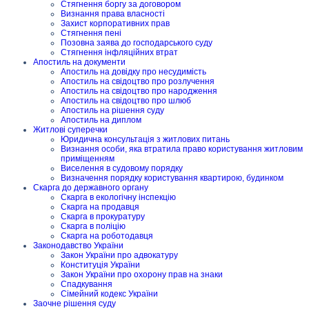
Стягнення боргу за договором
Визнання права власності
Захист корпоративних прав
Стягнення пені
Позовна заява до господарського суду
Стягнення інфляційних втрат
Апостиль на документи
Апостиль на довідку про несудимість
Апостиль на свідоцтво про розлучення
Апостиль на свідоцтво про народження
Апостиль на свідоцтво про шлюб
Апостиль на рішення суду
Апостиль на диплом
Житлові суперечки
Юридична консультація з житлових питань
Визнання особи, яка втратила право користування житловим
приміщенням
Виселення в судовому порядку
Визначення порядку користування квартирою, будинком
Скарга до державного органу
Скарга в екологічну інспекцію
Скарга на продавця
Скарга в прокуратуру
Скарга в поліцію
Скарга на роботодавця
Законодавство України
Закон України про адвокатуру
Конституція України
Закон України про охорону прав на знаки
Спадкування
Сімейний кодекс України
Заочне рішення суду