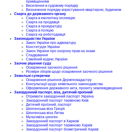
приміщенням
Виселення в судовому порядку
Визначення порядку користування квартирою, будинком
Скарга до державного органу
Скарга в екологічну інспекцію
Скарга на продавця
Скарга в прокуратуру
Скарга в поліцію
Скарга на роботодавця
Законодавство України
Закон України про адвокатуру
Конституція України
Закон України про охорону прав на знаки
Спадкування
Сімейний кодекс України
Заочне рішення суду
Оскарження заочного рішення
Розміри зборів щодо оскарження заочного рішення
Земельні суперечки
Оскарження рішення Держгеокадастру
Консультації щодо земельного законодавства
Оформлення державного акта, проекту землевідведення
Закордонний паспорт, віза, дитячий проїзний
Отримати закордонний паспорт Україна
Закордонний паспорт терміново Київ
Дитячий проїзний, паспорт
Шенгенська віза Греція
Шенгенська віза Литва
Мультивіза шенген
Закордонний паспорт в Харкові
Закордонний паспорт терміново Харків
Закордонний паспорт біометричний Харків