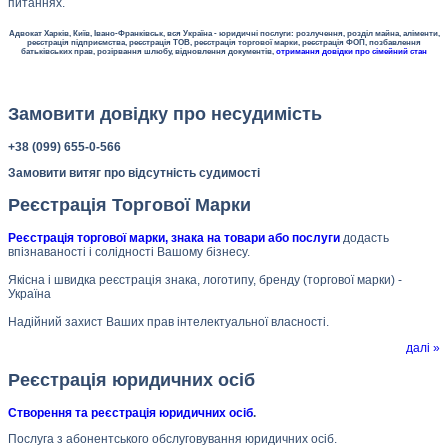
питаннях.
Адвокат Харків, Київ, Івано-Франківськ, вся Україна - юридичні послуги: розлучення, розділ майна, аліменти,
реєстрація підприємства, реєстрація ТОВ, реєстрація торгової марки, реєстрація ФОП, позбавлення
батьківських прав, розірвання шлюбу, відновлення документів,
отримання довідки про сімейний стан
Замовити довідку про несудимість
+38 (099) 655-0-566
Замовити витяг про відсутність судимості
Реєстрація Торгової Марки
Реєстрація торгової марки, знака на товари або послуги
додасть
впізнаваності і солідності Вашому бізнесу.
Якісна і швидка реєстрація знака, логотипу, бренду (торгової марки) -
Україна
Надійний захист Ваших прав інтелектуальної власності.
далі »
Реєстрація юридичних осіб
Створення та реєстрація юридичних осіб
.
Послуга з абонентського обслуговування юридичних осіб.