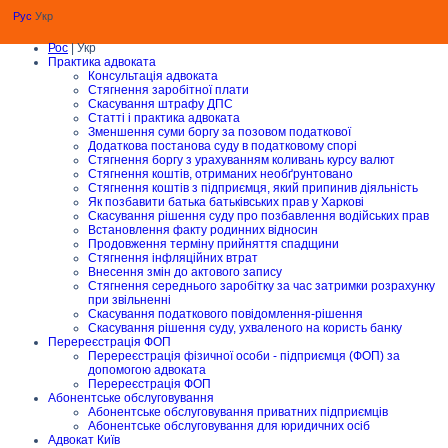
Рус
Укр
Рос
| Укр
Практика адвоката
Консультація адвоката
Стягнення заробітної плати
Скасування штрафу ДПС
Статті і практика адвоката
Зменшення суми боргу за позовом податкової
Додаткова постанова суду в податковому спорі
Стягнення боргу з урахуванням коливань курсу валют
Стягнення коштів, отриманих необґрунтовано
Стягнення коштів з підприємця, який припинив діяльність
Як позбавити батька батьківських прав у Харкові
Скасування рішення суду про позбавлення водійських прав
Встановлення факту родинних відносин
Продовження терміну прийняття спадщини
Стягнення інфляційних втрат
Внесення змін до актового запису
Стягнення середнього заробітку за час затримки розрахунку
при звільненні
Скасування податкового повідомлення-рішення
Скасування рішення суду, ухваленого на користь банку
Перереєстрація ФОП
Перереєстрація фізичної особи - підприємця (ФОП) за
допомогою адвоката
Перереєстрація ФОП
Абонентське обслуговування
Абонентське обслуговування приватних підприємців
Абонентське обслуговування для юридичних осіб
Адвокат Київ