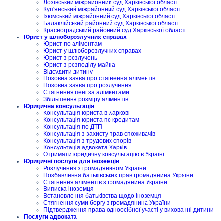
Лозівський міжрайонний суд Харківської області
Куп'янський міжрайонний суд Харківської області
Ізюмський міжрайонний суд Харківської області
Балаклійський районний суд Харківської області
Красноградський районний суд Харківської області
Юрист у шлюборозлучних справах
Юрист по аліментам
Юрист у шлюборозлучних справах
Юрист з розлучень
Юрист з розподілу майна
Відсудити дитину
Позовна заява про стягнення аліментів
Позовна заява про розлучення
Стягнення пені за аліментами
Збільшення розміру аліментів
Юридична консультація
Консультація юриста в Харкові
Консультація юриста по кредитам
Консультація по ДТП
Консультація з захисту прав споживачів
Консультація з трудових спорів
Консультація адвоката Харків
Отримати юридичну консультацію в Україні
Юридичні послуги для іноземців
Розлучення з громадянином України
Позбавлення батьківських прав громадянина України
Стягнення аліментів з громадянина України
Виписка іноземця
Встановлення батьківства щодо іноземця
Стягнення суми боргу з громадянина України
Підтвердження права одноосібної участі у вихованні дитини
Послуги адвоката