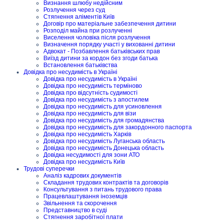
Визнання шлюбу недійсним
Розлучення через суд
Стягнення аліментів Київ
Договір про матеріальне забезпечення дитини
Розподіл майна при розлученні
Виселення чоловіка після розлучення
Визначення порядку участі у вихованні дитини
Адвокат - Позбавлення батьківських прав
Виїзд дитини за кордон без згоди батька
Встановлення батьківства
Довідка про несудимість в Україні
Довідка про несудимість в Україні
Довідка про несудимість терміново
Довідка про відсутність судимості
Довідка про несудимість з апостилем
Довідка про несудимість для усиновлення
Довідка про несудимість для візи
Довідка про несудимість для громадянства
Довідка про несудимість для закордонного паспорта
Довідка про несудимість Харків
Довідка про несудимість Луганська область
Довідка про несудимість Донецька область
Довідка несудимості для зони АТО
Довідка про несудимість Київ
Трудові суперечки
Аналіз кадрових документів
Складання трудових контрактів та договорів
Консультування з питань трудового права
Працевлаштування іноземців
Звільнення та скорочення
Представництво в суді
Стягнення заробітної плати