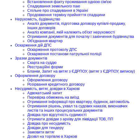
Встановлення факту проживання однією сім'єю
Спадкування земельного паю
Спільне про спадкування в Україні
Продовження терміну прийняття спадщини
Нерухомість, будівництво
Аналіз документів, підготовка договору купівлі-продажу,
інших договорів
Аналіз компанії, якій належить об'єкт нерухомості
Отримання документів для початку і закінчення будівництва
Об'єднання квартир
Оскарження дій ДПС
Оскарження протоколу ДПС
Оскарження постанови патрульної поліції
Зразки документів
Скарга на суддю
Реєстраційні форми
Бланки, Запит на витяг з ЄДРПОУ, (витяг з ЄДРПОУ, виписку)
Оформлення договору
Оформлення договору
Розірвання кредитного договору
Несудимість, витяг, довідки в Харкові
Адвокатський запит
Перевірка обмежень на виїзд
Отримання інформації про квартиру, будинок, автомобіль
Отримання рішень, ухвал та судових наказів, виконавчих
листів та інших процесуальних документів
Довідка про відсутність судимості
Отримати довідки з архіву для ліквідації ТОВ, ПП
Довідка про несудимість
Довідки для тендеру
Замовити витяг
Дозвіл на торгівлю в Харкові