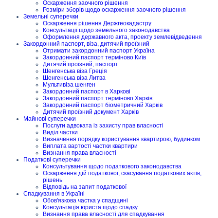
Оскарження заочного рішення
Розміри зборів щодо оскарження заочного рішення
Земельні суперечки
Оскарження рішення Держгеокадастру
Консультації щодо земельного законодавства
Оформлення державного акта, проекту землевідведення
Закордонний паспорт, віза, дитячий проїзний
Отримати закордонний паспорт Україна
Закордонний паспорт терміново Київ
Дитячий проїзний, паспорт
Шенгенська віза Греція
Шенгенська віза Литва
Мультивіза шенген
Закордонний паспорт в Харкові
Закордонний паспорт терміново Харків
Закордонний паспорт біометричний Харків
Дитячий проїзний документ Харків
Майнові суперечки
Послуги адвоката із захисту прав власності
Виділ частки
Визначення порядку користування квартирою, будинком
Виплата вартості частки квартири
Визнання права власності
Податкові суперечки
Консультування щодо податкового законодавства
Оскарження дій податкової, скасування податкових актів,
рішень
Відповідь на запит податкової
Спадкування в Україні
Обов'язкова частка у спадщині
Консультація юриста щодо спадку
Визнання права власності для спадкування