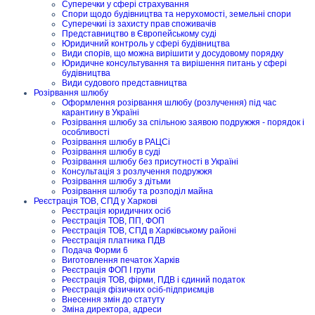
Суперечки у сфері страхування
Спори щодо будівництва та нерухомості, земельні спори
Суперечкиі із захисту прав споживачів
Представництво в Європейському суді
Юридичний контроль у сфері будівництва
Види спорів, що можна вирішити у досудовому порядку
Юридичне консультування та вирішення питань у сфері
будівництва
Види судового представництва
Розірвання шлюбу
Оформлення розірвання шлюбу (розлучення) під час
карантину в Україні
Розірвання шлюбу за спільною заявою подружжя - порядок і
особливості
Розірвання шлюбу в РАЦСі
Розірвання шлюбу в суді
Розірвання шлюбу без присутності в Україні
Консультація з розлучення подружжя
Розірвання шлюбу з дітьми
Розірвання шлюбу та розподіл майна
Реєстрація ТОВ, СПД у Харкові
Реєстрація юридичних осіб
Реєстрація ТОВ, ПП, ФОП
Реєстрація ТОВ, СПД в Харківському районі
Реєстрація платника ПДВ
Подача Форми 6
Виготовлення печаток Харків
Реєстрація ФОП I групи
Реєстрація ТОВ, фірми, ПДВ і єдиний податок
Реєстрація фізичних осіб-підприємців
Внесення змін до статуту
Зміна директора, адреси