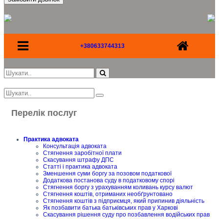
+380633744313
Перелік послуг
Практика адвоката
Консультація адвоката
Стягнення заробітної плати
Скасування штрафу ДПС
Статті і практика адвоката
Зменшення суми боргу за позовом податкової
Додаткова постанова суду в податковому спорі
Стягнення боргу з урахуванням коливань курсу валют
Стягнення коштів, отриманих необґрунтовано
Стягнення коштів з підприємця, який припинив діяльність
Як позбавити батька батьківських прав у Харкові
Скасування рішення суду про позбавлення водійських прав