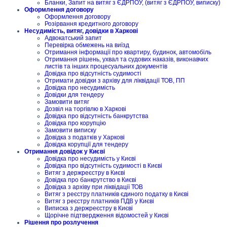
Бланки, Запит на витяг з ЄДРПОУ, (витяг з ЄДРПОУ, виписку)
Оформлення договору
Оформлення договору
Розірвання кредитного договору
Несудимість, витяг, довідки в Харкові
Адвокатський запит
Перевірка обмежень на виїзд
Отримання інформації про квартиру, будинок, автомобіль
Отримання рішень, ухвал та судових наказів, виконавчих
листів та інших процесуальних документів
Довідка про відсутність судимості
Отримати довідки з архіву для ліквідації ТОВ, ПП
Довідка про несудимість
Довідки для тендеру
Замовити витяг
Дозвіл на торгівлю в Харкові
Довідка про відсутність банкрутства
Довідка про корупцію
Замовити виписку
Довідка з податків у Харкові
Довідка корупції для тендеру
Отримання довідок у Києві
Довідка про несудимість у Києві
Довідка про відсутність судимості в Києві
Витяг з держреєстру в Києві
Довідка про банкрутство в Києві
Довідка з архіву при ліквідації ТОВ
Витяг з реєстру платників єдиного податку в Києві
Витяг з реєстру платників ПДВ у Києві
Виписка з держреєстру в Києві
Щорічне підтвердження відомостей у Києві
Рішення про розлучення