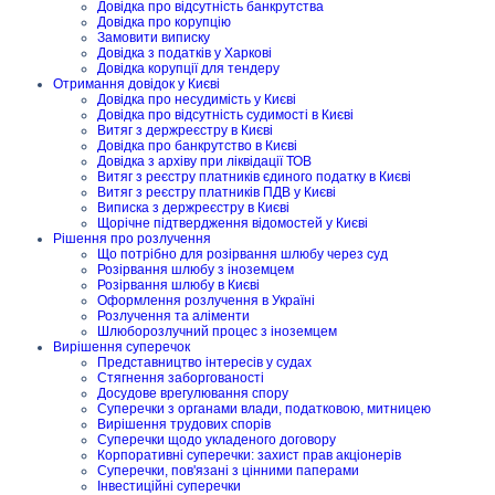
Довідка про відсутність банкрутства
Довідка про корупцію
Замовити виписку
Довідка з податків у Харкові
Довідка корупції для тендеру
Отримання довідок у Києві
Довідка про несудимість у Києві
Довідка про відсутність судимості в Києві
Витяг з держреєстру в Києві
Довідка про банкрутство в Києві
Довідка з архіву при ліквідації ТОВ
Витяг з реєстру платників єдиного податку в Києві
Витяг з реєстру платників ПДВ у Києві
Виписка з держреєстру в Києві
Щорічне підтвердження відомостей у Києві
Рішення про розлучення
Що потрібно для розірвання шлюбу через суд
Розірвання шлюбу з іноземцем
Розірвання шлюбу в Києві
Оформлення розлучення в Україні
Розлучення та аліменти
Шлюборозлучний процес з іноземцем
Вирішення суперечок
Представництво інтересів у судах
Стягнення заборгованості
Досудове врегулювання спору
Суперечки з органами влади, податковою, митницею
Вирішення трудових спорів
Суперечки щодо укладеного договору
Корпоративні суперечки: захист прав акціонерів
Суперечки, пов'язані з цінними паперами
Інвестиційні суперечки