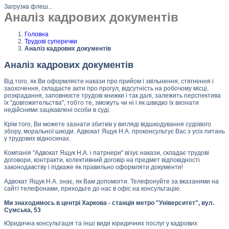
Загрузка флеш...
Аналіз кадрових документів
Головна
Трудові суперечки
Аналіз кадрових документів
Аналіз кадрових документів
Від того, як Ви оформляєте накази про прийом і звільнення, стягнення і
заохочення, складаєте акти про прогул, відсутність на робочому місці,
розкрадання, заповнюєте трудові книжки і так далі, залежить перспектива
їх "довгожительства", тобто те, зможуть чи ні і як швидко їх визнати
недійсними зацікавлені особи в суді.
Крім того, Ви можете зазнати збитків у вигляді відшкодування судового
збору, моральної шкоди. Адвокат Ящук Н.А. проконсультує Вас з усіх питань
у трудових відносинах.
Компанія "Адвокат Ящук Н.А. і патрнери" візує накази, складає трудові
договори, контракти, колективний договір на предмет відповідності
законодавству і підкаже як правильно оформляти документи!
Адвокат Ящук Н.А. знає, як Вам допомогти. Телефонуйте за вказаними на
сайті телефонами, приходьте до нас в офіс на консультацію.
Ми знаходимось в центрі Харкова - станція метро "Університет", вул.
Сумська, 53
Юридична консультація та інші види юридичних послуг у кадрових