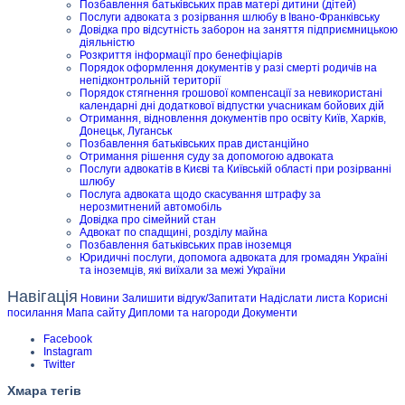
Позбавлення батьківських прав матері дитини (дітей)
Послуги адвоката з розірвання шлюбу в Івано-Франківську
Довідка про відсутність заборон на заняття підприємницькою
діяльністю
Розкриття інформації про бенефіціарів
Порядок оформлення документів у разі смерті родичів на
непідконтрольній території
Порядок стягнення грошової компенсації за невикористані
календарні дні додаткової відпустки учасникам бойових дій
Отримання, відновлення документів про освіту Київ, Харків,
Донецьк, Луганськ
Позбавлення батьківських прав дистанційно
Отримання рішення суду за допомогою адвоката
Послуги адвокатів в Києві та Київській області при розірванні
шлюбу
Послуга адвоката щодо скасування штрафу за
нерозмитнений автомобіль
Довідка про сімейний стан
Адвокат по спадщині, розділу майна
Позбавлення батьківських прав іноземця
Юридичні послуги, допомога адвоката для громадян Україні
та іноземців, які виїхали за межі України
Навігація
Новини
Залишити відгук/Запитати
Надіслати листа
Корисні
посилання
Мапа сайту
Дипломи та нагороди
Документи
Facebook
Instagram
Twitter
Хмара тегів