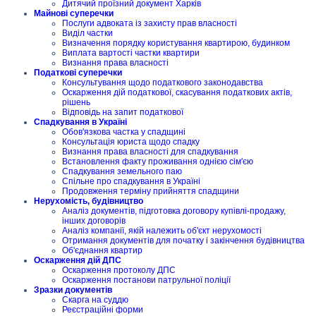
Дитячий проїзний документ Харків
Майнові суперечки
Послуги адвоката із захисту прав власності
Виділ частки
Визначення порядку користування квартирою, будинком
Виплата вартості частки квартири
Визнання права власності
Податкові суперечки
Консультування щодо податкового законодавства
Оскарження дій податкової, скасування податкових актів,
рішень
Відповідь на запит податкової
Спадкування в Україні
Обов'язкова частка у спадщині
Консультація юриста щодо спадку
Визнання права власності для спадкування
Встановлення факту проживання однією сім'єю
Спадкування земельного паю
Спільне про спадкування в Україні
Продовження терміну прийняття спадщини
Нерухомість, будівництво
Аналіз документів, підготовка договору купівлі-продажу,
інших договорів
Аналіз компанії, якій належить об'єкт нерухомості
Отримання документів для початку і закінчення будівництва
Об'єднання квартир
Оскарження дій ДПС
Оскарження протоколу ДПС
Оскарження постанови патрульної поліції
Зразки документів
Скарга на суддю
Реєстраційні форми