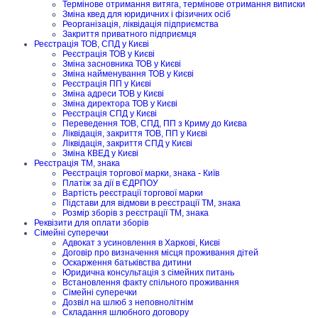
Термінове отримання витяга, термінове отримання виписки
Зміна квед для юридичних і фізичних осіб
Реорганізація, ліквідація підприємства
Закриття приватного підприємця
Реєстрація ТОВ, СПД у Києві
Реєстрація ТОВ у Києві
Зміна засновника ТОВ у Києві
Зміна найменування ТОВ у Києві
Реєстрація ПП у Києві
Зміна адреси ТОВ у Києві
Зміна директора ТОВ у Києві
Реєстрація СПД у Києві
Переведення ТОВ, СПД, ПП з Криму до Києва
Ліквідація, закриття ТОВ, ПП у Києві
Ліквідація, закриття СПД у Києві
Зміна КВЕД у Києві
Реєстрація ТМ, знака
Реєстрація торгової марки, знака - Київ
Платіж за дії в ЄДРПОУ
Вартість реєстрації торгової марки
Підстави для відмови в реєстрації ТМ, знака
Розмір зборів з реєстрації ТМ, знака
Реквізити для оплати зборів
Сімейні суперечки
Адвокат з усиновлення в Харкові, Києві
Договір про визначення місця проживання дітей
Оскарження батьківства дитини
Юридична консультація з сімейних питань
Встановлення факту спільного проживання
Сімейні суперечки
Дозвіл на шлюб з неповнолітнім
Складання шлюбного договору