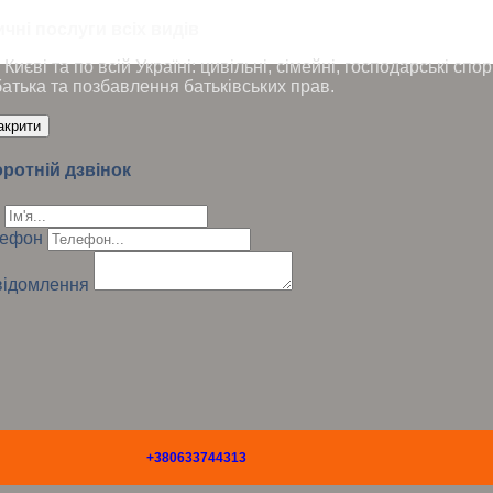
чні послуги всіх видів
Києві та по всій Україні: цивільні, сімейні, господарські сп
батька та позбавлення батьківських прав.
акрити
ротній дзвінок
лефон
ідомлення
+380633744313