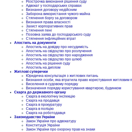
Розстрочка виконання рішення суду
Адвокат у господарських справах
Визнання договору недійсним
Заборона використання чужого майна
Стягнення боргу за договором
Визнання права власності
Захист корпоративних прав
Стягнення пені
Позовна заява до господарського суду
Стягнення інфляційних втрат
Апостиль на документи
Апостиль на довідку про несудимість
Апостиль на свідоцтво про розлучення
Апостиль на свідоцтво про народження
Апостиль на свідоцтво про шлюб
Апостиль на рішення суду
Апостиль на диплом
Житлові суперечки
Юридична консультація з житлових питань
Визнання особи, яка втратила право користування житловим
Виселення в судовому порядку
Визначення порядку користування квартирою, будинком
Скарга до державного органу
Скарга в екологічну інспекцію
Скарга на продавця
Скарга в прокуратуру
Скарга в поліцію
Скарга на роботодавця
Законодавство України
Закон України про адвокатуру
Конституція України
Закон України про охорону прав на знаки