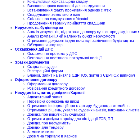
Консультація юриста щодо спадку
Визнання права власності для спадкування
Встановлення факту проживання однією сім'єю
Спадкування земельного паю
Спільне про спадкування в Україні
Продовження терміну прийняття спадщини
Нерухомість, будівництво
Аналіз документів, підготовка договору купівлі-продажу, інших 
Аналіз компанії, якій належить об'єкт нерухомості
Отримання документів для початку і закінчення будівництва
Об'єднання квартир
Оскарження дій ДПС
Оскарження протоколу ДПС
Оскарження постанови патрульної поліції
Зразки документів
Скарга на суддю
Реєстраційні форми
Бланки, Запит на витяг з ЄДРПОУ, (витяг з ЄДРПОУ, виписку)
Оформлення договору
Оформлення договору
Розірвання кредитного договору
Несудимість, витяг, довідки в Харкові
Адвокатський запит
Перевірка обмежень на виїзд
Отримання інформації про квартиру, будинок, автомобіль
Отримання рішень, ухвал та судових наказів, виконавчих листі
Довідка про відсутність судимості
Отримати довідки з архіву для ліквідації ТОВ, ПП
Довідка про несудимість
Довідки для тендеру
Замовити витяг
Дозвіл на торгівлю в Харкові