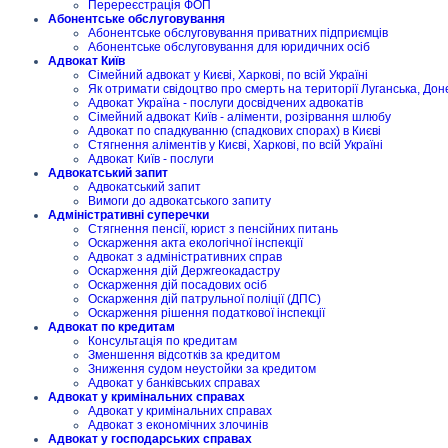
Перереєстрація ФОП
Абонентське обслуговування
Абонентське обслуговування приватних підприємців
Абонентське обслуговування для юридичних осіб
Адвокат Київ
Сімейний адвокат у Києві, Харкові, по всій Україні
Як отримати свідоцтво про смерть на території Луганська, Дон
Адвокат Україна - послуги досвідчених адвокатів
Сімейний адвокат Київ - аліменти, розірвання шлюбу
Адвокат по спадкуванню (спадкових спорах) в Києві
Стягнення аліментів у Києві, Харкові, по всій Україні
Адвокат Київ - послуги
Адвокатський запит
Адвокатський запит
Вимоги до адвокатського запиту
Адміністративні суперечки
Стягнення пенсії, юрист з пенсійних питань
Оскарження акта екологічної інспекції
Адвокат з адміністративних справ
Оскарження дій Держгеокадастру
Оскарження дій посадових осіб
Оскарження дій патрульної поліції (ДПС)
Оскарження рішення податкової інспекції
Адвокат по кредитам
Консультація по кредитам
Зменшення відсотків за кредитом
Зниження судом неустойки за кредитом
Адвокат у банківських справах
Адвокат у кримінальних справах
Адвокат у кримінальних справах
Адвокат з економічних злочинів
Адвокат у господарських справах