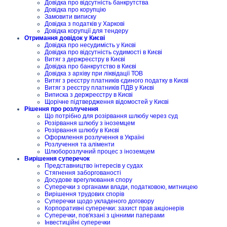
Довідка про відсутність банкрутства
Довідка про корупцію
Замовити виписку
Довідка з податків у Харкові
Довідка корупції для тендеру
Отримання довідок у Києві
Довідка про несудимість у Києві
Довідка про відсутність судимості в Києві
Витяг з держреєстру в Києві
Довідка про банкрутство в Києві
Довідка з архіву при ліквідації ТОВ
Витяг з реєстру платників єдиного податку в Києві
Витяг з реєстру платників ПДВ у Києві
Виписка з держреєстру в Києві
Щорічне підтвердження відомостей у Києві
Рішення про розлучення
Що потрібно для розірвання шлюбу через суд
Розірвання шлюбу з іноземцем
Розірвання шлюбу в Києві
Оформлення розлучення в Україні
Розлучення та аліменти
Шлюборозлучний процес з іноземцем
Вирішення суперечок
Представництво інтересів у судах
Стягнення заборгованості
Досудове врегулювання спору
Суперечки з органами влади, податковою, митницею
Вирішення трудових спорів
Суперечки щодо укладеного договору
Корпоративні суперечки: захист прав акціонерів
Суперечки, пов'язані з цінними паперами
Інвестиційні суперечки