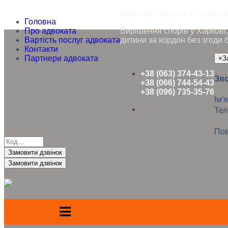
Адвокат Ящук Н.А. - юриди
Головна
Про адвоката
Вирішення спорів у Харкові, 
Вартість послуг адвоката
дитини за кордон без згоди 
Контакти
Партнери адвоката
×
З
+38 (063) 374-43-13
Зво
+38 (066) 744-54-43
+38 (096) 735-35-76
Ім'я
Те
Пов
Замовити дзвінок