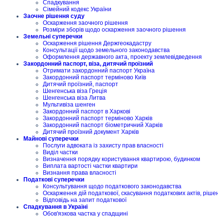
Спадкування
Сімейний кодекс України
Заочне рішення суду
Оскарження заочного рішення
Розміри зборів щодо оскарження заочного рішення
Земельні суперечки
Оскарження рішення Держгеокадастру
Консультації щодо земельного законодавства
Оформлення державного акта, проекту землевідведення
Закордонний паспорт, віза, дитячий проїзний
Отримати закордонний паспорт Україна
Закордонний паспорт терміново Київ
Дитячий проїзний, паспорт
Шенгенська віза Греція
Шенгенська віза Литва
Мультивіза шенген
Закордонний паспорт в Харкові
Закордонний паспорт терміново Харків
Закордонний паспорт біометричний Харків
Дитячий проїзний документ Харків
Майнові суперечки
Послуги адвоката із захисту прав власності
Виділ частки
Визначення порядку користування квартирою, будинком
Виплата вартості частки квартири
Визнання права власності
Податкові суперечки
Консультування щодо податкового законодавства
Оскарження дій податкової, скасування податкових актів, ріше
Відповідь на запит податкової
Спадкування в Україні
Обов'язкова частка у спадщині