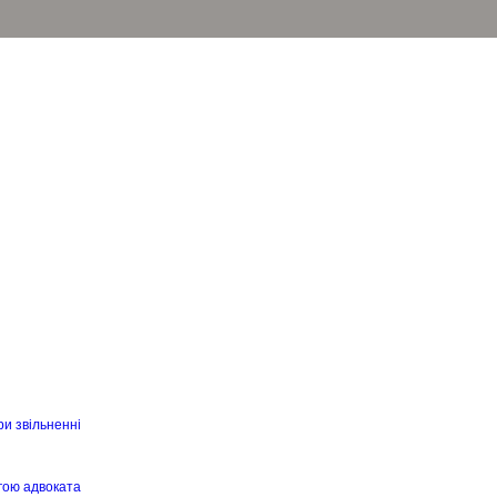
ри звільненні
гою адвоката