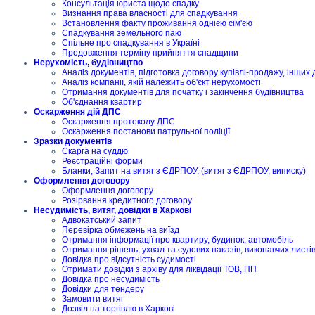
Консультація юриста щодо спадку
Визнання права власності для спадкування
Встановлення факту проживання однією сім'єю
Спадкування земельного паю
Спільне про спадкування в Україні
Продовження терміну прийняття спадщини
Нерухомість, будівництво
Аналіз документів, підготовка договору купівлі-продажу, інших 
Аналіз компанії, якій належить об'єкт нерухомості
Отримання документів для початку і закінчення будівництва
Об'єднання квартир
Оскарження дій ДПС
Оскарження протоколу ДПС
Оскарження постанови патрульної поліції
Зразки документів
Скарга на суддю
Реєстраційні форми
Бланки, Запит на витяг з ЄДРПОУ, (витяг з ЄДРПОУ, виписку)
Оформлення договору
Оформлення договору
Розірвання кредитного договору
Несудимість, витяг, довідки в Харкові
Адвокатський запит
Перевірка обмежень на виїзд
Отримання інформації про квартиру, будинок, автомобіль
Отримання рішень, ухвал та судових наказів, виконавчих листі
Довідка про відсутність судимості
Отримати довідки з архіву для ліквідації ТОВ, ПП
Довідка про несудимість
Довідки для тендеру
Замовити витяг
Дозвіл на торгівлю в Харкові