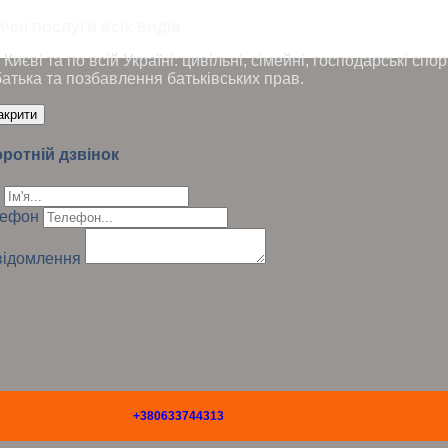
чні послуги всіх видів
Києві та по всій Україні: цивільні, сімейні, господарські сп
батька та позбавлення батьківських прав.
акрити
ротній дзвінок
лефон
ідомлення
+380633744313