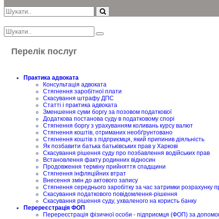
Перелік послуг
Практика адвоката
Консультація адвоката
Стягнення заробітної плати
Скасування штрафу ДПС
Статті і практика адвоката
Зменшення суми боргу за позовом податкової
Додаткова постанова суду в податковому спорі
Стягнення боргу з урахуванням коливань курсу валют
Стягнення коштів, отриманих необґрунтовано
Стягнення коштів з підприємця, який припинив діяльність
Як позбавити батька батьківських прав у Харкові
Скасування рішення суду про позбавлення водійських прав
Встановлення факту родинних відносин
Продовження терміну прийняття спадщини
Стягнення інфляційних втрат
Внесення змін до актового запису
Стягнення середнього заробітку за час затримки розрахунку п
Скасування податкового повідомлення-рішення
Скасування рішення суду, ухваленого на користь банку
Перереєстрація ФОП
Перереєстрація фізичної особи - підприємця (ФОП) за допомо