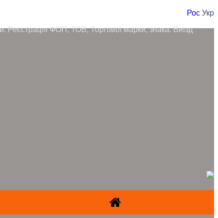
Рос
Укр
ори. Реєстрація ФОП, ТОВ, Торгової марки, знака. Виїзд