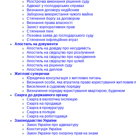
Розстрочка виконання рішення суду
Адвокат у господарських справах
Визнання договору недійсним
Заборона використання чужого майна
Стягнення боргу за договором
Визнання права власності
Захист корпоративних прав
Стягнення пені
Позовна заява до господарського суду
Стягнення інфляційних втрат
Апостиль на документи
Апостиль на довідку про несудимість
Апостиль на свідоцтво про розлучення
Апостиль на свідоцтво про народження
Апостиль на свідоцтво про шлюб
Апостиль на рішення суду
Апостиль на диплом
Житлові суперечки
Юридична консультація з житлових питань
Визнання особи, яка втратила право користування житловим
Виселення в судовому порядку
Визначення порядку користування квартирою, будинком
Скарга до державного органу
Скарга в екологічну інспекцію
Скарга на продавця
Скарга в прокуратуру
Скарга в поліцію
Скарга на роботодавця
Законодавство України
Закон України про адвокатуру
Конституція України
Закон України про охорону прав на знаки