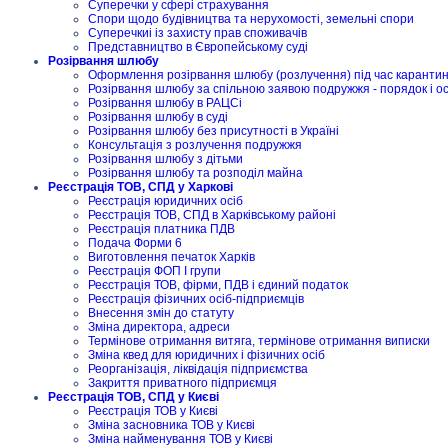
Суперечки у сфері страхування
Спори щодо будівництва та нерухомості, земельні спори
Суперечкиі із захисту прав споживачів
Представництво в Європейському суді
Розірвання шлюбу
Оформлення розірвання шлюбу (розлучення) під час карантину
Розірвання шлюбу за спільною заявою подружжя - порядок і о
Розірвання шлюбу в РАЦСі
Розірвання шлюбу в суді
Розірвання шлюбу без присутності в Україні
Консультація з розлучення подружжя
Розірвання шлюбу з дітьми
Розірвання шлюбу та розподіл майна
Реєстрація ТОВ, СПД у Харкові
Реєстрація юридичних осіб
Реєстрація ТОВ, СПД в Харківському районі
Реєстрація платника ПДВ
Подача Форми 6
Виготовлення печаток Харків
Реєстрація ФОП I групи
Реєстрація ТОВ, фірми, ПДВ і єдиний податок
Реєстрація фізичних осіб-підприємців
Внесення змін до статуту
Зміна директора, адреси
Термінове отримання витяга, термінове отримання виписки
Зміна квед для юридичних і фізичних осіб
Реорганізація, ліквідація підприємства
Закриття приватного підприємця
Реєстрація ТОВ, СПД у Києві
Реєстрація ТОВ у Києві
Зміна засновника ТОВ у Києві
Зміна найменування ТОВ у Києві