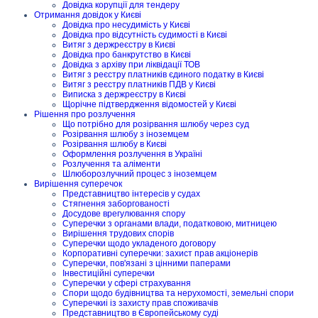
Довідка корупції для тендеру
Отримання довідок у Києві
Довідка про несудимість у Києві
Довідка про відсутність судимості в Києві
Витяг з держреєстру в Києві
Довідка про банкрутство в Києві
Довідка з архіву при ліквідації ТОВ
Витяг з реєстру платників єдиного податку в Києві
Витяг з реєстру платників ПДВ у Києві
Виписка з держреєстру в Києві
Щорічне підтвердження відомостей у Києві
Рішення про розлучення
Що потрібно для розірвання шлюбу через суд
Розірвання шлюбу з іноземцем
Розірвання шлюбу в Києві
Оформлення розлучення в Україні
Розлучення та аліменти
Шлюборозлучний процес з іноземцем
Вирішення суперечок
Представництво інтересів у судах
Стягнення заборгованості
Досудове врегулювання спору
Суперечки з органами влади, податковою, митницею
Вирішення трудових спорів
Суперечки щодо укладеного договору
Корпоративні суперечки: захист прав акціонерів
Суперечки, пов'язані з цінними паперами
Інвестиційні суперечки
Суперечки у сфері страхування
Спори щодо будівництва та нерухомості, земельні спори
Суперечкиі із захисту прав споживачів
Представництво в Європейському суді