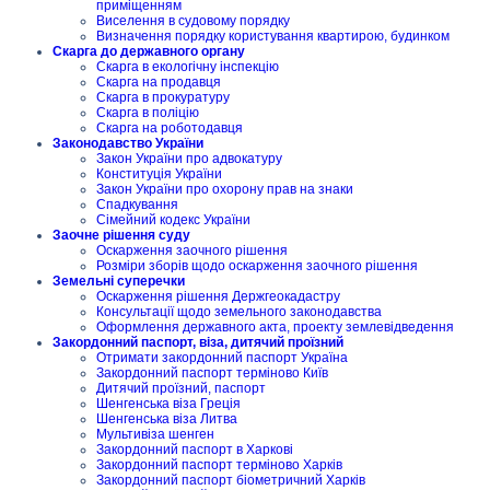
приміщенням
Виселення в судовому порядку
Визначення порядку користування квартирою, будинком
Скарга до державного органу
Скарга в екологічну інспекцію
Скарга на продавця
Скарга в прокуратуру
Скарга в поліцію
Скарга на роботодавця
Законодавство України
Закон України про адвокатуру
Конституція України
Закон України про охорону прав на знаки
Спадкування
Сімейний кодекс України
Заочне рішення суду
Оскарження заочного рішення
Розміри зборів щодо оскарження заочного рішення
Земельні суперечки
Оскарження рішення Держгеокадастру
Консультації щодо земельного законодавства
Оформлення державного акта, проекту землевідведення
Закордонний паспорт, віза, дитячий проїзний
Отримати закордонний паспорт Україна
Закордонний паспорт терміново Київ
Дитячий проїзний, паспорт
Шенгенська віза Греція
Шенгенська віза Литва
Мультивіза шенген
Закордонний паспорт в Харкові
Закордонний паспорт терміново Харків
Закордонний паспорт біометричний Харків