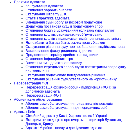
Практика адвоката
Консультація адвоката
Стягнення заробітної плати
Скасування штрафу ДПС
Статті і практика адвоката
Зменшення суми боргу за позовом податкової
Додаткова постанова суду в податковому спорі
Стягнення боргу з урахуванням коливань курсу валют
Стягнення коштів, отриманих необґрунтовано
Стягнення коштів з підприємця, який припинив діяльність
Як позбавити батька батьківських прав у Харкові
Скасування рішення суду про позбавлення водійських прав
Встановлення факту родинних відносин
Продовження терміну прийняття спадщини
Стягнення інфляційних втрат
Внесення змін до актового запису
Стягнення середнього заробітку за час затримки розрахунку
при звільненні
Скасування податкового повідомлення-рішення
Скасування рішення суду, ухваленого на користь банку
Перереєстрація ФОП
Перереєстрація фізичної особи - підприємця (ФОП) за
допомогою адвоката
Перереєстрація ФОП
Абонентське обслуговування
Абонентське обслуговування приватних підприємців
Абонентське обслуговування для юридичних осіб
Адвокат Київ
Сімейний адвокат у Києві, Харкові, по всій Україні
Як отримати свідоцтво про смерть на території Луганська,
Донецька, Криму
Адвокат Україна - послуги досвідчених адвокатів