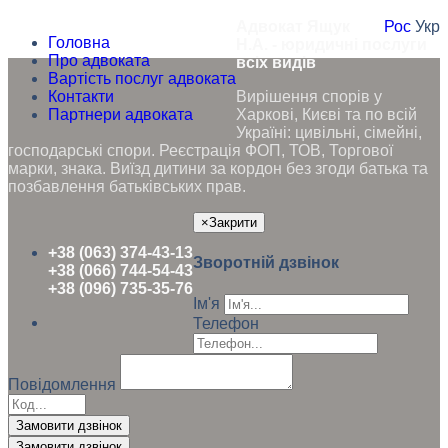
Адвокат Ящук
Рос
Укр
Головна
Н.А. - юридичні послуги
Про адвоката
всіх видів
Вартість послуг адвоката
Контакти
Вирішення спорів у
Партнери адвоката
Харкові, Києві та по всій
Україні: цивільні, сімейні,
господарські спори. Реєстрація ФОП, ТОВ, Торгової
марки, знака. Виїзд дитини за кордон без згоди батька та
позбавлення батьківських прав.
×
Закрити
+38 (063) 374-43-13
Зворотній дзвінок
+38 (066) 744-54-43
+38 (096) 735-35-76
Ім'я
Телефон
Повідомлення
Замовити дзвінок