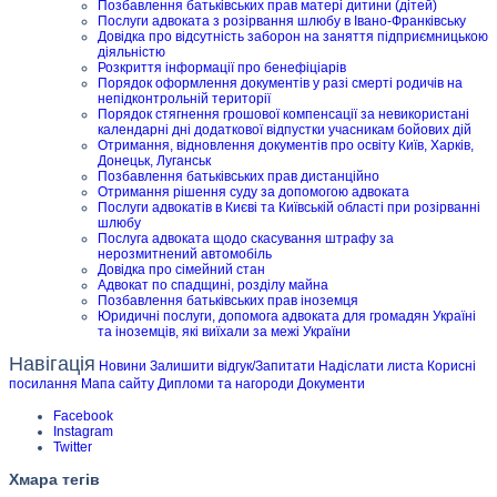
Позбавлення батьківських прав матері дитини (дітей)
Послуги адвоката з розірвання шлюбу в Івано-Франківську
Довідка про відсутність заборон на заняття підприємницькою
діяльністю
Розкриття інформації про бенефіціарів
Порядок оформлення документів у разі смерті родичів на
непідконтрольній території
Порядок стягнення грошової компенсації за невикористані
календарні дні додаткової відпустки учасникам бойових дій
Отримання, відновлення документів про освіту Київ, Харків,
Донецьк, Луганськ
Позбавлення батьківських прав дистанційно
Отримання рішення суду за допомогою адвоката
Послуги адвокатів в Києві та Київській області при розірванні
шлюбу
Послуга адвоката щодо скасування штрафу за
нерозмитнений автомобіль
Довідка про сімейний стан
Адвокат по спадщині, розділу майна
Позбавлення батьківських прав іноземця
Юридичні послуги, допомога адвоката для громадян Україні
та іноземців, які виїхали за межі України
Навігація
Новини
Залишити відгук/Запитати
Надіслати листа
Корисні
посилання
Мапа сайту
Дипломи та нагороди
Документи
Facebook
Instagram
Twitter
Хмара тегів