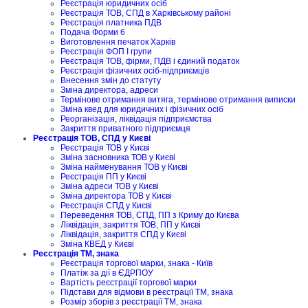
Реєстрація юридичних осіб
Реєстрація ТОВ, СПД в Харківському районі
Реєстрація платника ПДВ
Подача Форми 6
Виготовлення печаток Харків
Реєстрація ФОП I групи
Реєстрація ТОВ, фірми, ПДВ і єдиний податок
Реєстрація фізичних осіб-підприємців
Внесення змін до статуту
Зміна директора, адреси
Термінове отримання витяга, термінове отримання виписки
Зміна квед для юридичних і фізичних осіб
Реорганізація, ліквідація підприємства
Закриття приватного підприємця
Реєстрація ТОВ, СПД у Києві
Реєстрація ТОВ у Києві
Зміна засновника ТОВ у Києві
Зміна найменування ТОВ у Києві
Реєстрація ПП у Києві
Зміна адреси ТОВ у Києві
Зміна директора ТОВ у Києві
Реєстрація СПД у Києві
Переведення ТОВ, СПД, ПП з Криму до Києва
Ліквідація, закриття ТОВ, ПП у Києві
Ліквідація, закриття СПД у Києві
Зміна КВЕД у Києві
Реєстрація ТМ, знака
Реєстрація торгової марки, знака - Київ
Платіж за дії в ЄДРПОУ
Вартість реєстрації торгової марки
Підстави для відмови в реєстрації ТМ, знака
Розмір зборів з реєстрації ТМ, знака