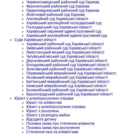
Червонозаводський районний суд Харкова
Фрунзенський районний суд Харкова
Орджонікідзевський районний суд Харкова
Жовтневий районний суд Харкова
Апеляційний суд Харківської області
Харківський апеляційний господарський суд
Господарський суд Харківської області
Харківський окружний адміністративний суд
Харківський апеляційний адміністративний суд
Суди Харківської області
Харківський районний суд Харківської області
Зміївський районний суд Харківської області
Люботинський міський суд Харківської області
Чугуївський міський суд Харківської області
Дергачівський районний суд Харківської області
Богодухівський районний суд Харківської області
Золочівський районний суд Харківської області
Первомайський міжрайонний суд Харківської області
Лозівський міжрайонний суд Харківської області
Куп'янський міжрайонний суд Харківської області
Ізюмський міжрайонний суд Харківської області
Балаклійський районний суд Харківської області
Красноградський районний суд Харківської області
Юрист у шлюборозлучних справах
Юрист по аліментам
Юрист у шлюборозлучних справах
Юрист з розлучень
Юрист з розподілу майна
Відсудити дитину
Позовна заява про стягнення аліментів
Позовна заява про розлучення
Стягнення пені за аліментами