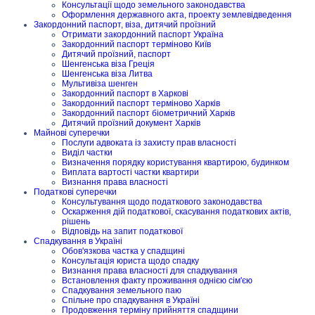
Консультації щодо земельного законодавства
Оформлення державного акта, проекту землевідведення
Закордонний паспорт, віза, дитячий проїзний
Отримати закордонний паспорт Україна
Закордонний паспорт терміново Київ
Дитячий проїзний, паспорт
Шенгенська віза Греція
Шенгенська віза Литва
Мультивіза шенген
Закордонний паспорт в Харкові
Закордонний паспорт терміново Харків
Закордонний паспорт біометричний Харків
Дитячий проїзний документ Харків
Майнові суперечки
Послуги адвоката із захисту прав власності
Виділ частки
Визначення порядку користування квартирою, будинком
Виплата вартості частки квартири
Визнання права власності
Податкові суперечки
Консультування щодо податкового законодавства
Оскарження дій податкової, скасування податкових актів,
рішень
Відповідь на запит податкової
Спадкування в Україні
Обов'язкова частка у спадщині
Консультація юриста щодо спадку
Визнання права власності для спадкування
Встановлення факту проживання однією сім'єю
Спадкування земельного паю
Спільне про спадкування в Україні
Продовження терміну прийняття спадщини