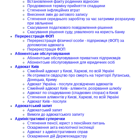
Встановлення факту родинних відносин
Продовження терміну прийняття спадщини
Стягнення інфляційних втрат
Внесення змін до актового запису
Стягнення середнього заробітку за час затримки розрахунку
при звільненні
Скасування податкового повідомлення-рішення
Скасування рішення суду, ухваленого на користь банку
Перереєстрація ФОП
Перереєстрація фізичної особи - підприємця (ФОП) за
допомогою адвоката
Перереєстрація ФОП
Абонентське обслуговування
Абонентське обслуговування приватних підприємців
Абонентське обслуговування для юридичних осіб
Адвокат Київ
Сімейний адвокат у Києві, Харкові, по всій Україні
Як отримати свідоцтво про смерть на території Луганська,
Донецька, Криму
Адвокат Україна - послуги досвідчених адвокатів
Сімейний адвокат Київ - аліменти, розірвання шлюбу
Адвокат по спадкуванню (спадкових спорах) в Києві
Стягнення аліментів у Києві, Харкові, по всій Україні
Адвокат Київ - послуги
Адвокатський запит
Адвокатський запит
Вимоги до адвокатського запиту
Адміністративні суперечки
Стягнення пенсії, юрист з пенсійних питань
Оскарження акта екологічної інспекції
Адвокат з адміністративних справ
Оскарження дій Держгеокадастру