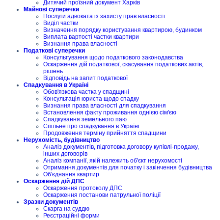
Дитячий проїзний документ Харків
Майнові суперечки
Послуги адвоката із захисту прав власності
Виділ частки
Визначення порядку користування квартирою, будинком
Виплата вартості частки квартири
Визнання права власності
Податкові суперечки
Консультування щодо податкового законодавства
Оскарження дій податкової, скасування податкових актів,
рішень
Відповідь на запит податкової
Спадкування в Україні
Обов'язкова частка у спадщині
Консультація юриста щодо спадку
Визнання права власності для спадкування
Встановлення факту проживання однією сім'єю
Спадкування земельного паю
Спільне про спадкування в Україні
Продовження терміну прийняття спадщини
Нерухомість, будівництво
Аналіз документів, підготовка договору купівлі-продажу,
інших договорів
Аналіз компанії, якій належить об'єкт нерухомості
Отримання документів для початку і закінчення будівництва
Об'єднання квартир
Оскарження дій ДПС
Оскарження протоколу ДПС
Оскарження постанови патрульної поліції
Зразки документів
Скарга на суддю
Реєстраційні форми