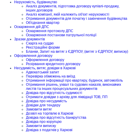
Нерухомість, будівництво
Аналіз документів, підготовка договору купівлі-продажу,
інших договорів
Аналіз компанії, якій належить об'єкт нерухомості
Отримання документів для початку і закінчення будівництва
Об'єднання квартир
Оскарження дій ДПС
Оскарження протоколу ДПС
Оскарження постанови патрульної поліції
Зразки документів
Скарга на суддю
Реєстраційні форми
Бланки, Запит на витяг з ЄДРПОУ, (витяг з ЄДРПОУ, виписку)
Оформлення договору
Оформлення договору
Розірвання кредитного договору
Несудимість, витяг, довідки в Харкові
Адвокатський запит
Перевірка обмежень на виїзд
Отримання інформації про квартиру, будинок, автомобіль
Отримання рішень, ухвал та судових наказів, виконавчих
листів та інших процесуальних документів
Довідка про відсутність судимості
Отримати довідки з архіву для ліквідації ТОВ, ПП
Довідка про несудимість
Довідки для тендеру
Замовити витяг
Дозвіл на торгівлю в Харкові
Довідка про відсутність банкрутства
Довідка про корупцію
Замовити виписку
Довідка з податків у Харкові