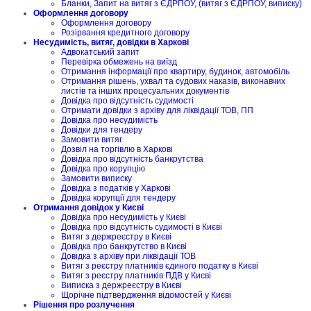
Бланки, Запит на витяг з ЄДРПОУ, (витяг з ЄДРПОУ, виписку)
Оформлення договору
Оформлення договору
Розірвання кредитного договору
Несудимість, витяг, довідки в Харкові
Адвокатський запит
Перевірка обмежень на виїзд
Отримання інформації про квартиру, будинок, автомобіль
Отримання рішень, ухвал та судових наказів, виконавчих
листів та інших процесуальних документів
Довідка про відсутність судимості
Отримати довідки з архіву для ліквідації ТОВ, ПП
Довідка про несудимість
Довідки для тендеру
Замовити витяг
Дозвіл на торгівлю в Харкові
Довідка про відсутність банкрутства
Довідка про корупцію
Замовити виписку
Довідка з податків у Харкові
Довідка корупції для тендеру
Отримання довідок у Києві
Довідка про несудимість у Києві
Довідка про відсутність судимості в Києві
Витяг з держреєстру в Києві
Довідка про банкрутство в Києві
Довідка з архіву при ліквідації ТОВ
Витяг з реєстру платників єдиного податку в Києві
Витяг з реєстру платників ПДВ у Києві
Виписка з держреєстру в Києві
Щорічне підтвердження відомостей у Києві
Рішення про розлучення