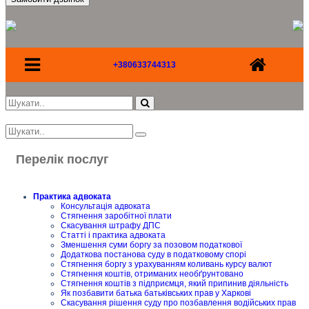
+380633744313
Перелік послуг
Практика адвоката
Консультація адвоката
Стягнення заробітної плати
Скасування штрафу ДПС
Статті і практика адвоката
Зменшення суми боргу за позовом податкової
Додаткова постанова суду в податковому спорі
Стягнення боргу з урахуванням коливань курсу валют
Стягнення коштів, отриманих необґрунтовано
Стягнення коштів з підприємця, який припинив діяльність
Як позбавити батька батьківських прав у Харкові
Скасування рішення суду про позбавлення водійських прав