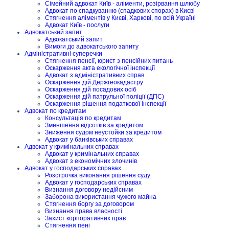
Сімейний адвокат Київ - аліменти, розірвання шлюбу
Адвокат по спадкуванню (спадкових спорах) в Києві
Стягнення аліментів у Києві, Харкові, по всій Україні
Адвокат Київ - послуги
Адвокатський запит
Адвокатський запит
Вимоги до адвокатського запиту
Адміністративні суперечки
Стягнення пенсії, юрист з пенсійних питань
Оскарження акта екологічної інспекції
Адвокат з адміністративних справ
Оскарження дій Держгеокадастру
Оскарження дій посадових осіб
Оскарження дій патрульної поліції (ДПС)
Оскарження рішення податкової інспекції
Адвокат по кредитам
Консультація по кредитам
Зменшення відсотків за кредитом
Зниження судом неустойки за кредитом
Адвокат у банківських справах
Адвокат у кримінальних справах
Адвокат у кримінальних справах
Адвокат з економічних злочинів
Адвокат у господарських справах
Розстрочка виконання рішення суду
Адвокат у господарських справах
Визнання договору недійсним
Заборона використання чужого майна
Стягнення боргу за договором
Визнання права власності
Захист корпоративних прав
Стягнення пені