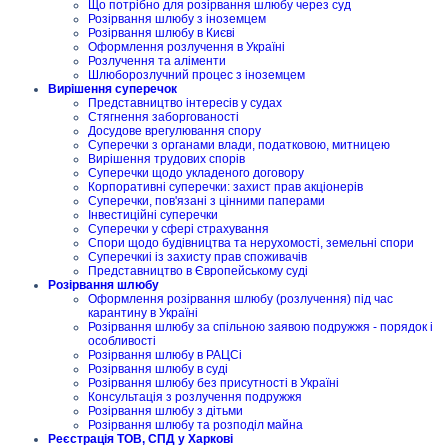
Що потрібно для розірвання шлюбу через суд
Розірвання шлюбу з іноземцем
Розірвання шлюбу в Києві
Оформлення розлучення в Україні
Розлучення та аліменти
Шлюборозлучний процес з іноземцем
Вирішення суперечок
Представництво інтересів у судах
Стягнення заборгованості
Досудове врегулювання спору
Суперечки з органами влади, податковою, митницею
Вирішення трудових спорів
Суперечки щодо укладеного договору
Корпоративні суперечки: захист прав акціонерів
Суперечки, пов'язані з цінними паперами
Інвестиційні суперечки
Суперечки у сфері страхування
Спори щодо будівництва та нерухомості, земельні спори
Суперечкиі із захисту прав споживачів
Представництво в Європейському суді
Розірвання шлюбу
Оформлення розірвання шлюбу (розлучення) під час
карантину в Україні
Розірвання шлюбу за спільною заявою подружжя - порядок і
особливості
Розірвання шлюбу в РАЦСі
Розірвання шлюбу в суді
Розірвання шлюбу без присутності в Україні
Консультація з розлучення подружжя
Розірвання шлюбу з дітьми
Розірвання шлюбу та розподіл майна
Реєстрація ТОВ, СПД у Харкові