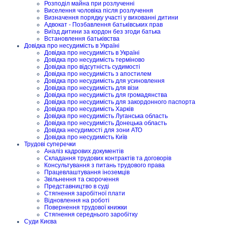
Розподіл майна при розлученні
Виселення чоловіка після розлучення
Визначення порядку участі у вихованні дитини
Адвокат - Позбавлення батьківських прав
Виїзд дитини за кордон без згоди батька
Встановлення батьківства
Довідка про несудимість в Україні
Довідка про несудимість в Україні
Довідка про несудимість терміново
Довідка про відсутність судимості
Довідка про несудимість з апостилем
Довідка про несудимість для усиновлення
Довідка про несудимість для візи
Довідка про несудимість для громадянства
Довідка про несудимість для закордонного паспорта
Довідка про несудимість Харків
Довідка про несудимість Луганська область
Довідка про несудимість Донецька область
Довідка несудимості для зони АТО
Довідка про несудимість Київ
Трудові суперечки
Аналіз кадрових документів
Складання трудових контрактів та договорів
Консультування з питань трудового права
Працевлаштування іноземців
Звільнення та скорочення
Представництво в суді
Стягнення заробітної плати
Відновлення на роботі
Повернення трудової книжки
Стягнення середнього заробітку
Суди Києва