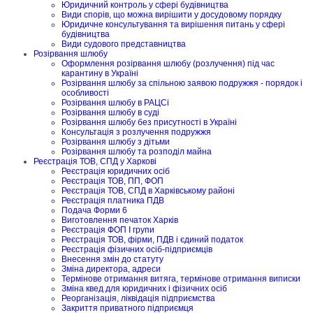
Юридичний контроль у сфері будівництва
Види спорів, що можна вирішити у досудовому порядку
Юридичне консультування та вирішення питань у сфері
будівництва
Види судового представництва
Розірвання шлюбу
Оформлення розірвання шлюбу (розлучення) під час
карантину в Україні
Розірвання шлюбу за спільною заявою подружжя - порядок і
особливості
Розірвання шлюбу в РАЦСі
Розірвання шлюбу в суді
Розірвання шлюбу без присутності в Україні
Консультація з розлучення подружжя
Розірвання шлюбу з дітьми
Розірвання шлюбу та розподіл майна
Реєстрація ТОВ, СПД у Харкові
Реєстрація юридичних осіб
Реєстрація ТОВ, ПП, ФОП
Реєстрація ТОВ, СПД в Харківському районі
Реєстрація платника ПДВ
Подача Форми 6
Виготовлення печаток Харків
Реєстрація ФОП I групи
Реєстрація ТОВ, фірми, ПДВ і єдиний податок
Реєстрація фізичних осіб-підприємців
Внесення змін до статуту
Зміна директора, адреси
Термінове отримання витяга, термінове отримання виписки
Зміна квед для юридичних і фізичних осіб
Реорганізація, ліквідація підприємства
Закриття приватного підприємця