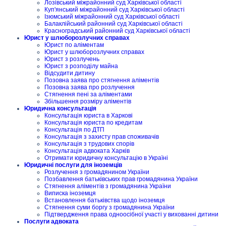
Лозівський міжрайонний суд Харківської області
Куп'янський міжрайонний суд Харківської області
Ізюмський міжрайонний суд Харківської області
Балаклійський районний суд Харківської області
Красноградський районний суд Харківської області
Юрист у шлюборозлучних справах
Юрист по аліментам
Юрист у шлюборозлучних справах
Юрист з розлучень
Юрист з розподілу майна
Відсудити дитину
Позовна заява про стягнення аліментів
Позовна заява про розлучення
Стягнення пені за аліментами
Збільшення розміру аліментів
Юридична консультація
Консультація юриста в Харкові
Консультація юриста по кредитам
Консультація по ДТП
Консультація з захисту прав споживачів
Консультація з трудових спорів
Консультація адвоката Харків
Отримати юридичну консультацію в Україні
Юридичні послуги для іноземців
Розлучення з громадянином України
Позбавлення батьківських прав громадянина України
Стягнення аліментів з громадянина України
Виписка іноземця
Встановлення батьківства щодо іноземця
Стягнення суми боргу з громадянина України
Підтвердження права одноосібної участі у вихованні дитини
Послуги адвоката