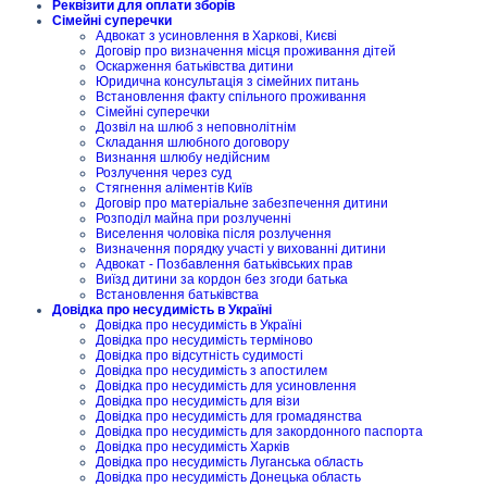
Реквізити для оплати зборів
Сімейні суперечки
Адвокат з усиновлення в Харкові, Києві
Договір про визначення місця проживання дітей
Оскарження батьківства дитини
Юридична консультація з сімейних питань
Встановлення факту спільного проживання
Сімейні суперечки
Дозвіл на шлюб з неповнолітнім
Складання шлюбного договору
Визнання шлюбу недійсним
Розлучення через суд
Стягнення аліментів Київ
Договір про матеріальне забезпечення дитини
Розподіл майна при розлученні
Виселення чоловіка після розлучення
Визначення порядку участі у вихованні дитини
Адвокат - Позбавлення батьківських прав
Виїзд дитини за кордон без згоди батька
Встановлення батьківства
Довідка про несудимість в Україні
Довідка про несудимість в Україні
Довідка про несудимість терміново
Довідка про відсутність судимості
Довідка про несудимість з апостилем
Довідка про несудимість для усиновлення
Довідка про несудимість для візи
Довідка про несудимість для громадянства
Довідка про несудимість для закордонного паспорта
Довідка про несудимість Харків
Довідка про несудимість Луганська область
Довідка про несудимість Донецька область