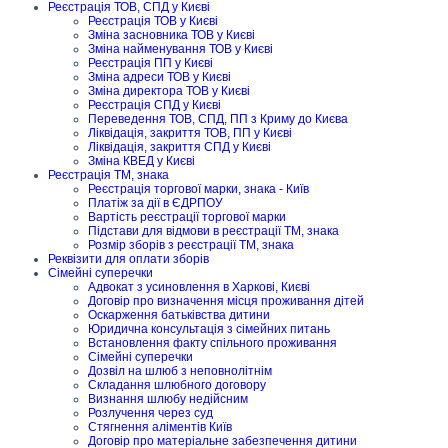
Реєстрація ТОВ, СПД у Києві
Реєстрація ТОВ у Києві
Зміна засновника ТОВ у Києві
Зміна найменування ТОВ у Києві
Реєстрація ПП у Києві
Зміна адреси ТОВ у Києві
Зміна директора ТОВ у Києві
Реєстрація СПД у Києві
Переведення ТОВ, СПД, ПП з Криму до Києва
Ліквідація, закриття ТОВ, ПП у Києві
Ліквідація, закриття СПД у Києві
Зміна КВЕД у Києві
Реєстрація ТМ, знака
Реєстрація торгової марки, знака - Київ
Платіж за дії в ЄДРПОУ
Вартість реєстрації торгової марки
Підстави для відмови в реєстрації ТМ, знака
Розмір зборів з реєстрації ТМ, знака
Реквізити для оплати зборів
Сімейні суперечки
Адвокат з усиновлення в Харкові, Києві
Договір про визначення місця проживання дітей
Оскарження батьківства дитини
Юридична консультація з сімейних питань
Встановлення факту спільного проживання
Сімейні суперечки
Дозвіл на шлюб з неповнолітнім
Складання шлюбного договору
Визнання шлюбу недійсним
Розлучення через суд
Стягнення аліментів Київ
Договір про матеріальне забезпечення дитини