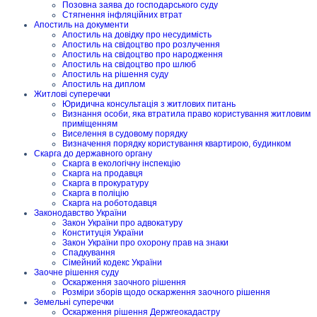
Позовна заява до господарського суду
Стягнення інфляційних втрат
Апостиль на документи
Апостиль на довідку про несудимість
Апостиль на свідоцтво про розлучення
Апостиль на свідоцтво про народження
Апостиль на свідоцтво про шлюб
Апостиль на рішення суду
Апостиль на диплом
Житлові суперечки
Юридична консультація з житлових питань
Визнання особи, яка втратила право користування житловим
приміщенням
Виселення в судовому порядку
Визначення порядку користування квартирою, будинком
Скарга до державного органу
Скарга в екологічну інспекцію
Скарга на продавця
Скарга в прокуратуру
Скарга в поліцію
Скарга на роботодавця
Законодавство України
Закон України про адвокатуру
Конституція України
Закон України про охорону прав на знаки
Спадкування
Сімейний кодекс України
Заочне рішення суду
Оскарження заочного рішення
Розміри зборів щодо оскарження заочного рішення
Земельні суперечки
Оскарження рішення Держгеокадастру