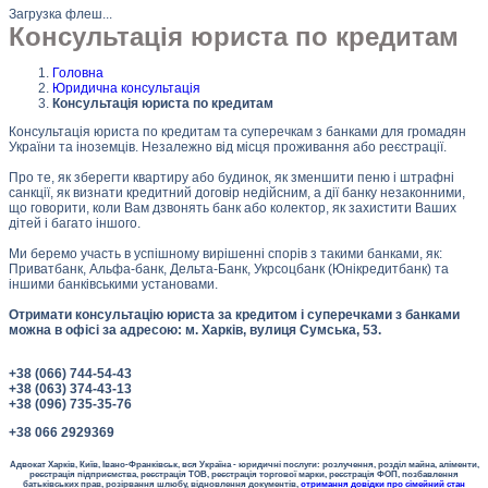
Загрузка флеш...
Консультація юриста по кредитам
Головна
Юридична консультація
Консультація юриста по кредитам
Консультація юриста по кредитам та суперечкам з банками для громадян
України та іноземців. Незалежно від місця проживання або реєстрації.
Про те, як зберегти квартиру або будинок, як зменшити пеню і штрафні
санкції, як визнати кредитний договір недійсним, а дії банку незаконними,
що говорити, коли Вам дзвонять банк або колектор, як захистити Ваших
дітей і багато іншого.
Ми беремо участь в успішному вирішенні спорів з такими банками, як:
Приватбанк, Альфа-банк, Дельта-Банк, Укрсоцбанк (Юнікредитбанк) та
іншими банківськими установами.
Отримати консультацію юриста за кредитом і суперечками з банками
можна в офісі за адресою: м. Харків, вулиця Сумська, 53.
+38 (066) 744-54-43
+38 (063) 374-43-13
+38 (096) 735-35-76
+38 066 2929369
Адвокат Харків, Київ, Івано-Франківськ, вся Україна - юридичні послуги: розлучення, розділ майна, аліменти,
реєстрація підприємства, реєстрація ТОВ, реєстрація торгової марки, реєстрація ФОП, позбавлення
батьківських прав, розірвання шлюбу, відновлення документів,
отримання довідки про сімейний стан