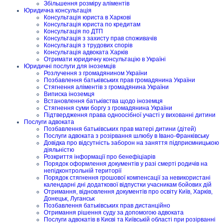
Збільшення розміру аліментів
Юридична консультація
Консультація юриста в Харкові
Консультація юриста по кредитам
Консультація по ДТП
Консультація з захисту прав споживачів
Консультація з трудових спорів
Консультація адвоката Харків
Отримати юридичну консультацію в Україні
Юридичні послуги для іноземців
Розлучення з громадянином України
Позбавлення батьківських прав громадянина України
Стягнення аліментів з громадянина України
Виписка іноземця
Встановлення батьківства щодо іноземця
Стягнення суми боргу з громадянина України
Підтвердження права одноосібної участі у вихованні дитини
Послуги адвоката
Позбавлення батьківських прав матері дитини (дітей)
Послуги адвоката з розірвання шлюбу в Івано-Франківську
Довідка про відсутність заборон на заняття підприємницькою
діяльністю
Розкриття інформації про бенефіціарів
Порядок оформлення документів у разі смерті родичів на
непідконтрольній території
Порядок стягнення грошової компенсації за невикористані
календарні дні додаткової відпустки учасникам бойових дій
Отримання, відновлення документів про освіту Київ, Харків,
Донецьк, Луганськ
Позбавлення батьківських прав дистанційно
Отримання рішення суду за допомогою адвоката
Послуги адвокатів в Києві та Київській області при розірванні