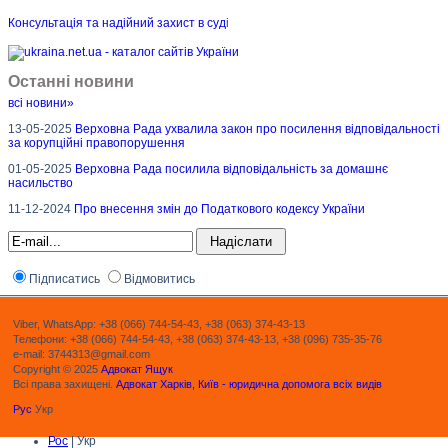
Консультація та надійний захист в суд
і
Останні новини
всі новини»
13-05-2025
Верховна Рада ухвалила закон про посилення відповідальності
за корупційні правопорушення
01-05-2025
Верховна Рада посилила відповідальність за домашнє
насильство
11-12-2024
Про внесення змін до Податкового кодексу України
Підписатись
Відмовитись
Viber, WhatsApp: +38 (066) 744-54-43, +38 (063) 374-43-13
Телефони: +38 (066) 744-54-43, +38 (063) 374-43-13, +38 (096) 735-35-76
e-mail: 3744313@gmail.com
Copyright © 2025
Адвокат Ящук
Всі права захищені.
Адвокат Харків, Київ - юридична допомога всіх видів
Рус
Укр
Рос
| Укр