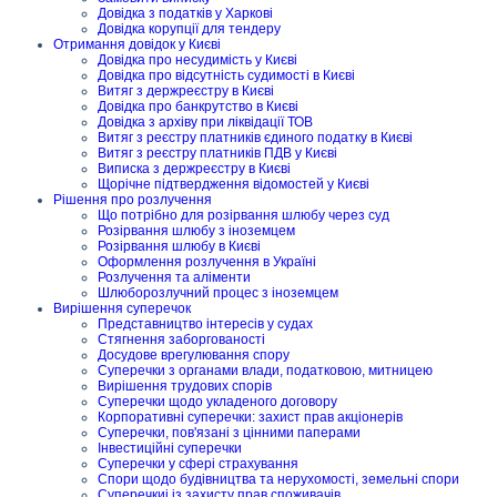
Довідка з податків у Харкові
Довідка корупції для тендеру
Отримання довідок у Києві
Довідка про несудимість у Києві
Довідка про відсутність судимості в Києві
Витяг з держреєстру в Києві
Довідка про банкрутство в Києві
Довідка з архіву при ліквідації ТОВ
Витяг з реєстру платників єдиного податку в Києві
Витяг з реєстру платників ПДВ у Києві
Виписка з держреєстру в Києві
Щорічне підтвердження відомостей у Києві
Рішення про розлучення
Що потрібно для розірвання шлюбу через суд
Розірвання шлюбу з іноземцем
Розірвання шлюбу в Києві
Оформлення розлучення в Україні
Розлучення та аліменти
Шлюборозлучний процес з іноземцем
Вирішення суперечок
Представництво інтересів у судах
Стягнення заборгованості
Досудове врегулювання спору
Суперечки з органами влади, податковою, митницею
Вирішення трудових спорів
Суперечки щодо укладеного договору
Корпоративні суперечки: захист прав акціонерів
Суперечки, пов'язані з цінними паперами
Інвестиційні суперечки
Суперечки у сфері страхування
Спори щодо будівництва та нерухомості, земельні спори
Суперечкиі із захисту прав споживачів