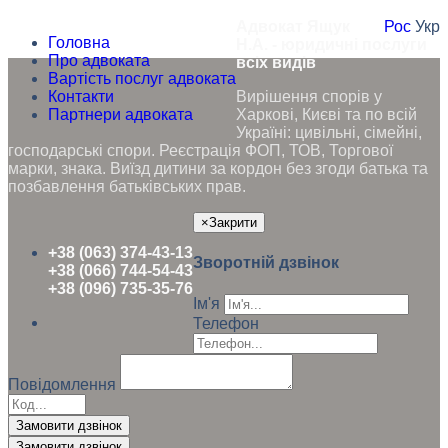
Адвокат Ящук
Рос
Укр
Головна
Н.А. - юридичні послуги
Про адвоката
всіх видів
Вартість послуг адвоката
Контакти
Вирішення спорів у
Партнери адвоката
Харкові, Києві та по всій
Україні: цивільні, сімейні,
господарські спори. Реєстрація ФОП, ТОВ, Торгової
марки, знака. Виїзд дитини за кордон без згоди батька та
позбавлення батьківських прав.
×
Закрити
+38 (063) 374-43-13
Зворотній дзвінок
+38 (066) 744-54-43
+38 (096) 735-35-76
Ім'я
Телефон
Повідомлення
Замовити дзвінок