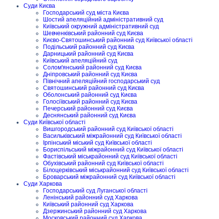
Суди Києва
Господарський суд міста Києва
Шостий апеляційний адміністративний суд
Київський окружний адміністративний суд
Шевченківський районний суд Києва
Києво-Святошинський районний суд Київської області
Подільський районний суд Києва
Дарницький районний суд Києва
Київський апеляційний суд
Солом'янський районний суд Києва
Дніпровський районний суд Києва
Північний апеляційний господарський суд
Святошинський районний суд Києва
Оболонський районний суд Києва
Голосіївський районний суд Києва
Печерський районний суд Києва
Деснянський районний суд Києва
Суди Київської області
Вишгородський районний суд Київської області
Васильківський міжрайонний суд Київської області
Ірпінський міський суд Київської області
Бориспільський міжрайонний суд Київської області
Фастівський міськрайонний суд Київської області
Обухівський районний суд Київської області
Білоцерківський міськрайонний суд Київської області
Броварський міжрайонний суд Київської області
Суди Харкова
Господарський суд Луганської області
Ленінський районний суд Харкова
Київський районний суд Харкова
Дзержинський районний суд Харкова
Московський районний суд Харкова