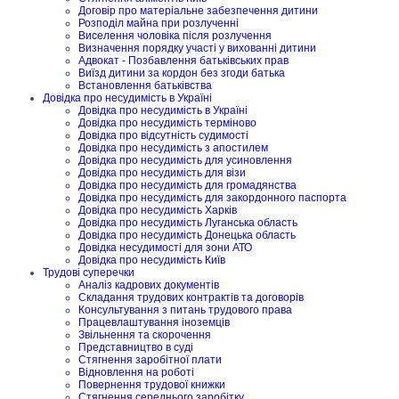
Договір про матеріальне забезпечення дитини
Розподіл майна при розлученні
Виселення чоловіка після розлучення
Визначення порядку участі у вихованні дитини
Адвокат - Позбавлення батьківських прав
Виїзд дитини за кордон без згоди батька
Встановлення батьківства
Довідка про несудимість в Україні
Довідка про несудимість в Україні
Довідка про несудимість терміново
Довідка про відсутність судимості
Довідка про несудимість з апостилем
Довідка про несудимість для усиновлення
Довідка про несудимість для візи
Довідка про несудимість для громадянства
Довідка про несудимість для закордонного паспорта
Довідка про несудимість Харків
Довідка про несудимість Луганська область
Довідка про несудимість Донецька область
Довідка несудимості для зони АТО
Довідка про несудимість Київ
Трудові суперечки
Аналіз кадрових документів
Складання трудових контрактів та договорів
Консультування з питань трудового права
Працевлаштування іноземців
Звільнення та скорочення
Представництво в суді
Стягнення заробітної плати
Відновлення на роботі
Повернення трудової книжки
Стягнення середнього заробітку