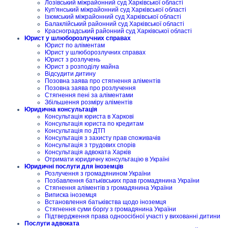
Лозівський міжрайонний суд Харківської області
Куп'янський міжрайонний суд Харківської області
Ізюмський міжрайонний суд Харківської області
Балаклійський районний суд Харківської області
Красноградський районний суд Харківської області
Юрист у шлюборозлучних справах
Юрист по аліментам
Юрист у шлюборозлучних справах
Юрист з розлучень
Юрист з розподілу майна
Відсудити дитину
Позовна заява про стягнення аліментів
Позовна заява про розлучення
Стягнення пені за аліментами
Збільшення розміру аліментів
Юридична консультація
Консультація юриста в Харкові
Консультація юриста по кредитам
Консультація по ДТП
Консультація з захисту прав споживачів
Консультація з трудових спорів
Консультація адвоката Харків
Отримати юридичну консультацію в Україні
Юридичні послуги для іноземців
Розлучення з громадянином України
Позбавлення батьківських прав громадянина України
Стягнення аліментів з громадянина України
Виписка іноземця
Встановлення батьківства щодо іноземця
Стягнення суми боргу з громадянина України
Підтвердження права одноосібної участі у вихованні дитини
Послуги адвоката