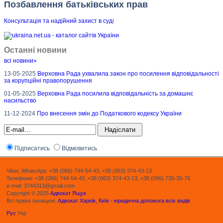
Позбавлення батьківських прав
Консультація та надійний захист в суд
і
Останні новини
всі новини»
13-05-2025
Верховна Рада ухвалила закон про посилення відповідальності
за корупційні правопорушення
01-05-2025
Верховна Рада посилила відповідальність за домашнє
насильство
11-12-2024
Про внесення змін до Податкового кодексу України
Підписатись
Відмовитись
Viber, WhatsApp: +38 (066) 744-54-43, +38 (063) 374-43-13
Телефони: +38 (066) 744-54-43, +38 (063) 374-43-13, +38 (096) 735-35-76
e-mail: 3744313@gmail.com
Copyright © 2025
Адвокат Ящук
Всі права захищені.
Адвокат Харків, Київ - юридична допомога всіх видів
Рус
Укр