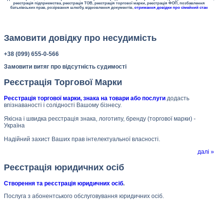
реєстрація підприємства, реєстрація ТОВ, реєстрація торгової марки, реєстрація ФОП, позбавлення
батьківських прав, розірвання шлюбу, відновлення документів,
отримання довідки про сімейний стан
Замовити довідку про несудимість
+38 (099) 655-0-566
Замовити витяг про відсутність судимості
Реєстрація Торгової Марки
Реєстрація торгової марки, знака на товари або послуги
додасть
впізнаваності і солідності Вашому бізнесу.
Якісна і швидка реєстрація знака, логотипу, бренду (торгової марки) -
Україна
Надійний захист Ваших прав інтелектуальної власності.
далі »
Реєстрація юридичних осіб
Створення та реєстрація юридичних осіб
.
Послуга з абонентського обслуговування юридичних осіб.