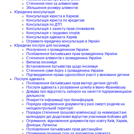
Стягнення пені за аліментами
Збільшення розміру аліментів
Юридична консультація
Консультація юриста в Харкові
Консультація юриста по кредитам
Консультація по ДТП
Консультація з захисту прав споживачів
Консультація з трудових спорів
Консультація адвоката Харків
Отримати юридичну консультацію в Україні
Юридичні послуги для іноземців
Розлучення з громадянином України
Позбавлення батьківських прав громадянина України
Стягнення аліментів з громадянина України
Виписка іноземця
Встановлення батьківства щодо іноземця
Стягнення суми боргу з громадянина України
Підтвердження права одноосібної участі у вихованні дитини
Послуги адвоката
Позбавлення батьківських прав матері дитини (дітей)
Послуги адвоката з розірвання шлюбу в Івано-Франківську
Довідка про відсутність заборон на заняття підприємницькою
діяльністю
Розкриття інформації про бенефіціарів
Порядок оформлення документів у разі смерті родичів на
непідконтрольній території
Порядок стягнення грошової компенсації за невикористані
календарні дні додаткової відпустки учасникам бойових дій
Отримання, відновлення документів про освіту Київ, Харків,
Донецьк, Луганськ
Позбавлення батьківських прав дистанційно
Отримання рішення суду за допомогою адвоката