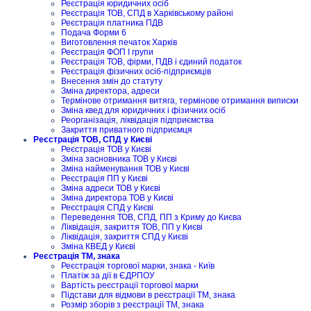
Реєстрація юридичних осіб
Реєстрація ТОВ, СПД в Харківському районі
Реєстрація платника ПДВ
Подача Форми 6
Виготовлення печаток Харків
Реєстрація ФОП I групи
Реєстрація ТОВ, фірми, ПДВ і єдиний податок
Реєстрація фізичних осіб-підприємців
Внесення змін до статуту
Зміна директора, адреси
Термінове отримання витяга, термінове отримання виписки
Зміна квед для юридичних і фізичних осіб
Реорганізація, ліквідація підприємства
Закриття приватного підприємця
Реєстрація ТОВ, СПД у Києві
Реєстрація ТОВ у Києві
Зміна засновника ТОВ у Києві
Зміна найменування ТОВ у Києві
Реєстрація ПП у Києві
Зміна адреси ТОВ у Києві
Зміна директора ТОВ у Києві
Реєстрація СПД у Києві
Переведення ТОВ, СПД, ПП з Криму до Києва
Ліквідація, закриття ТОВ, ПП у Києві
Ліквідація, закриття СПД у Києві
Зміна КВЕД у Києві
Реєстрація ТМ, знака
Реєстрація торгової марки, знака - Київ
Платіж за дії в ЄДРПОУ
Вартість реєстрації торгової марки
Підстави для відмови в реєстрації ТМ, знака
Розмір зборів з реєстрації ТМ, знака