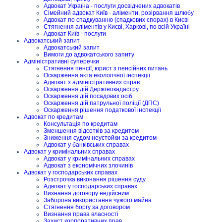
Адвокат Україна - послуги досвідчених адвокатів
Сімейний адвокат Київ - аліменти, розірвання шлюбу
Адвокат по спадкуванню (спадкових спорах) в Києві
Стягнення аліментів у Києві, Харкові, по всій Україні
Адвокат Київ - послуги
Адвокатський запит
Адвокатський запит
Вимоги до адвокатського запиту
Адміністративні суперечки
Стягнення пенсії, юрист з пенсійних питань
Оскарження акта екологічної інспекції
Адвокат з адміністративних справ
Оскарження дій Держгеокадастру
Оскарження дій посадових осіб
Оскарження дій патрульної поліції (ДПС)
Оскарження рішення податкової інспекції
Адвокат по кредитам
Консультація по кредитам
Зменшення відсотків за кредитом
Зниження судом неустойки за кредитом
Адвокат у банківських справах
Адвокат у кримінальних справах
Адвокат у кримінальних справах
Адвокат з економічних злочинів
Адвокат у господарських справах
Розстрочка виконання рішення суду
Адвокат у господарських справах
Визнання договору недійсним
Заборона використання чужого майна
Стягнення боргу за договором
Визнання права власності
Захист корпоративних прав