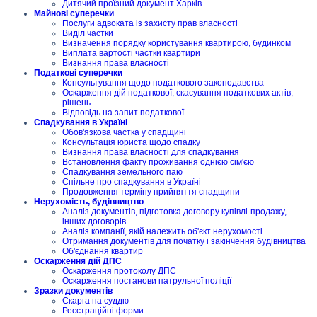
Дитячий проїзний документ Харків
Майнові суперечки
Послуги адвоката із захисту прав власності
Виділ частки
Визначення порядку користування квартирою, будинком
Виплата вартості частки квартири
Визнання права власності
Податкові суперечки
Консультування щодо податкового законодавства
Оскарження дій податкової, скасування податкових актів,
рішень
Відповідь на запит податкової
Спадкування в Україні
Обов'язкова частка у спадщині
Консультація юриста щодо спадку
Визнання права власності для спадкування
Встановлення факту проживання однією сім'єю
Спадкування земельного паю
Спільне про спадкування в Україні
Продовження терміну прийняття спадщини
Нерухомість, будівництво
Аналіз документів, підготовка договору купівлі-продажу,
інших договорів
Аналіз компанії, якій належить об'єкт нерухомості
Отримання документів для початку і закінчення будівництва
Об'єднання квартир
Оскарження дій ДПС
Оскарження протоколу ДПС
Оскарження постанови патрульної поліції
Зразки документів
Скарга на суддю
Реєстраційні форми