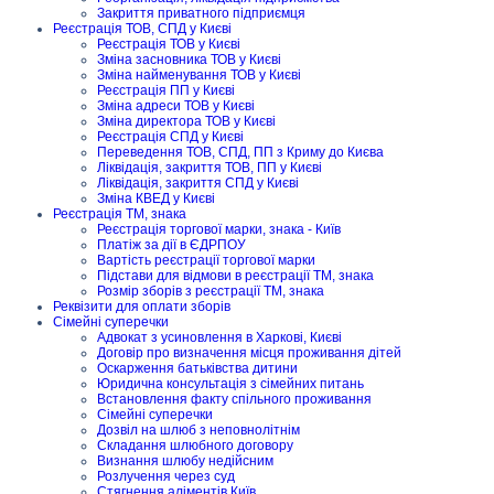
Закриття приватного підприємця
Реєстрація ТОВ, СПД у Києві
Реєстрація ТОВ у Києві
Зміна засновника ТОВ у Києві
Зміна найменування ТОВ у Києві
Реєстрація ПП у Києві
Зміна адреси ТОВ у Києві
Зміна директора ТОВ у Києві
Реєстрація СПД у Києві
Переведення ТОВ, СПД, ПП з Криму до Києва
Ліквідація, закриття ТОВ, ПП у Києві
Ліквідація, закриття СПД у Києві
Зміна КВЕД у Києві
Реєстрація ТМ, знака
Реєстрація торгової марки, знака - Київ
Платіж за дії в ЄДРПОУ
Вартість реєстрації торгової марки
Підстави для відмови в реєстрації ТМ, знака
Розмір зборів з реєстрації ТМ, знака
Реквізити для оплати зборів
Сімейні суперечки
Адвокат з усиновлення в Харкові, Києві
Договір про визначення місця проживання дітей
Оскарження батьківства дитини
Юридична консультація з сімейних питань
Встановлення факту спільного проживання
Сімейні суперечки
Дозвіл на шлюб з неповнолітнім
Складання шлюбного договору
Визнання шлюбу недійсним
Розлучення через суд
Стягнення аліментів Київ