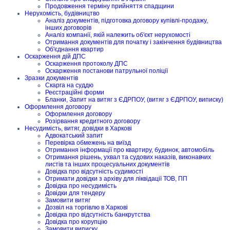
Продовження терміну прийняття спадщини
Нерухомість, будівництво
Аналіз документів, підготовка договору купівлі-продажу,
інших договорів
Аналіз компанії, якій належить об'єкт нерухомості
Отримання документів для початку і закінчення будівництва
Об'єднання квартир
Оскарження дій ДПС
Оскарження протоколу ДПС
Оскарження постанови патрульної поліції
Зразки документів
Скарга на суддю
Реєстраційні форми
Бланки, Запит на витяг з ЄДРПОУ, (витяг з ЄДРПОУ, виписку)
Оформлення договору
Оформлення договору
Розірвання кредитного договору
Несудимість, витяг, довідки в Харкові
Адвокатський запит
Перевірка обмежень на виїзд
Отримання інформації про квартиру, будинок, автомобіль
Отримання рішень, ухвал та судових наказів, виконавчих
листів та інших процесуальних документів
Довідка про відсутність судимості
Отримати довідки з архіву для ліквідації ТОВ, ПП
Довідка про несудимість
Довідки для тендеру
Замовити витяг
Дозвіл на торгівлю в Харкові
Довідка про відсутність банкрутства
Довідка про корупцію
Замовити виписку