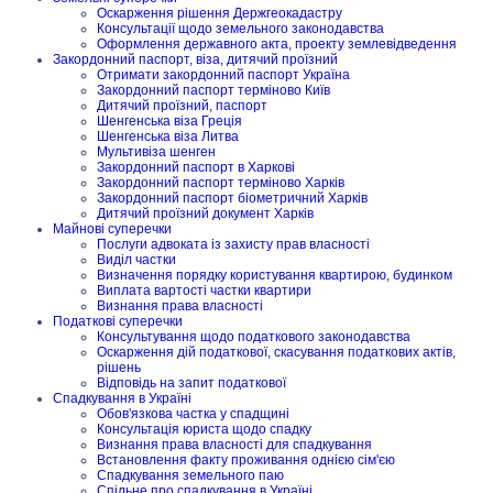
Оскарження рішення Держгеокадастру
Консультації щодо земельного законодавства
Оформлення державного акта, проекту землевідведення
Закордонний паспорт, віза, дитячий проїзний
Отримати закордонний паспорт Україна
Закордонний паспорт терміново Київ
Дитячий проїзний, паспорт
Шенгенська віза Греція
Шенгенська віза Литва
Мультивіза шенген
Закордонний паспорт в Харкові
Закордонний паспорт терміново Харків
Закордонний паспорт біометричний Харків
Дитячий проїзний документ Харків
Майнові суперечки
Послуги адвоката із захисту прав власності
Виділ частки
Визначення порядку користування квартирою, будинком
Виплата вартості частки квартири
Визнання права власності
Податкові суперечки
Консультування щодо податкового законодавства
Оскарження дій податкової, скасування податкових актів,
рішень
Відповідь на запит податкової
Спадкування в Україні
Обов'язкова частка у спадщині
Консультація юриста щодо спадку
Визнання права власності для спадкування
Встановлення факту проживання однією сім'єю
Спадкування земельного паю
Спільне про спадкування в Україні