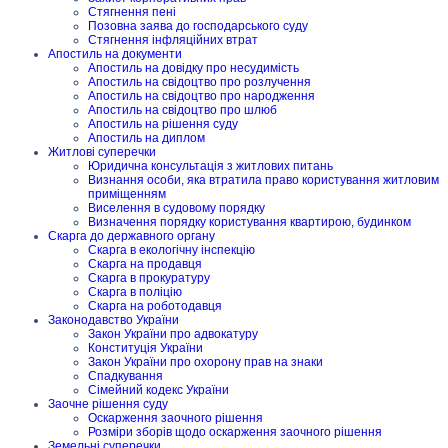
Стягнення пені
Позовна заява до господарського суду
Стягнення інфляційних втрат
Апостиль на документи
Апостиль на довідку про несудимість
Апостиль на свідоцтво про розлучення
Апостиль на свідоцтво про народження
Апостиль на свідоцтво про шлюб
Апостиль на рішення суду
Апостиль на диплом
Житлові суперечки
Юридична консультація з житлових питань
Визнання особи, яка втратила право користування житловим
приміщенням
Виселення в судовому порядку
Визначення порядку користування квартирою, будинком
Скарга до державного органу
Скарга в екологічну інспекцію
Скарга на продавця
Скарга в прокуратуру
Скарга в поліцію
Скарга на роботодавця
Законодавство України
Закон України про адвокатуру
Конституція України
Закон України про охорону прав на знаки
Спадкування
Сімейний кодекс України
Заочне рішення суду
Оскарження заочного рішення
Розміри зборів щодо оскарження заочного рішення
Земельні суперечки