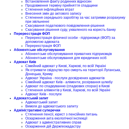
Встановлення факту родинних відносин
Продовження терміну прийняття спадщини
Стягнення інфляційних втрат
Внесення змін до актового запису
Стягнення середнього заробітку за час затримки розрахунку
при звільненні
Скасування податкового повідомлення-рішення
Скасування рішення суду, ухваленого на користь банку
Перереєстрація ФОП
Перереєстрація фізичної особи - підприємця (ФОП) за
допомогою адвоката
Перереєстрація ФОП
Абонентське обслуговування
Абонентське обслуговування приватних підприємців
Абонентське обслуговування для юридичних осіб
Адвокат Київ
Сімейний адвокат у Києві, Харкові, по всій Україні
Як отримати свідоцтво про смерть на території Луганська,
Донецька, Криму
Адвокат Україна - послуги досвідчених адвокатів
Сімейний адвокат Київ - аліменти, розірвання шлюбу
Адвокат по спадкуванню (спадкових спорах) в Києві
Стягнення аліментів у Києві, Харкові, по всій Україні
Адвокат Київ - послуги
Адвокатський запит
Адвокатський запит
Вимоги до адвокатського запиту
Адміністративні суперечки
Стягнення пенсії, юрист з пенсійних питань
Оскарження акта екологічної інспекції
Адвокат з адміністративних справ
Оскарження дій Держгеокадастру