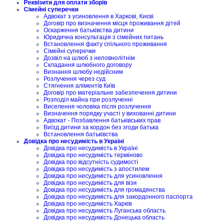
Реквізити для оплати зборів
Сімейні суперечки
Адвокат з усиновлення в Харкові, Києві
Договір про визначення місця проживання дітей
Оскарження батьківства дитини
Юридична консультація з сімейних питань
Встановлення факту спільного проживання
Сімейні суперечки
Дозвіл на шлюб з неповнолітнім
Складання шлюбного договору
Визнання шлюбу недійсним
Розлучення через суд
Стягнення аліментів Київ
Договір про матеріальне забезпечення дитини
Розподіл майна при розлученні
Виселення чоловіка після розлучення
Визначення порядку участі у вихованні дитини
Адвокат - Позбавлення батьківських прав
Виїзд дитини за кордон без згоди батька
Встановлення батьківства
Довідка про несудимість в Україні
Довідка про несудимість в Україні
Довідка про несудимість терміново
Довідка про відсутність судимості
Довідка про несудимість з апостилем
Довідка про несудимість для усиновлення
Довідка про несудимість для візи
Довідка про несудимість для громадянства
Довідка про несудимість для закордонного паспорта
Довідка про несудимість Харків
Довідка про несудимість Луганська область
Довідка про несудимість Донецька область