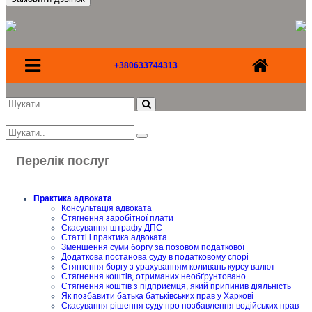
+380633744313
Перелік послуг
Практика адвоката
Консультація адвоката
Стягнення заробітної плати
Скасування штрафу ДПС
Статті і практика адвоката
Зменшення суми боргу за позовом податкової
Додаткова постанова суду в податковому спорі
Стягнення боргу з урахуванням коливань курсу валют
Стягнення коштів, отриманих необґрунтовано
Стягнення коштів з підприємця, який припинив діяльність
Як позбавити батька батьківських прав у Харкові
Скасування рішення суду про позбавлення водійських прав