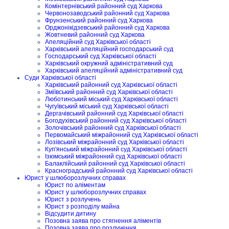
Комінтернівський районний суд Харкова
Червонозаводський районний суд Харкова
Фрунзенський районний суд Харкова
Орджонікідзевський районний суд Харкова
Жовтневий районний суд Харкова
Апеляційний суд Харківської області
Харківський апеляційний господарський суд
Господарський суд Харківської області
Харківський окружний адміністративний суд
Харківський апеляційний адміністративний суд
Суди Харківської області
Харківський районний суд Харківської області
Зміївський районний суд Харківської області
Люботинський міський суд Харківської області
Чугуївський міський суд Харківської області
Дергачівський районний суд Харківської області
Богодухівський районний суд Харківської області
Золочівський районний суд Харківської області
Первомайський міжрайонний суд Харківської області
Лозівський міжрайонний суд Харківської області
Куп'янський міжрайонний суд Харківської області
Ізюмський міжрайонний суд Харківської області
Балаклійський районний суд Харківської області
Красноградський районний суд Харківської області
Юрист у шлюборозлучних справах
Юрист по аліментам
Юрист у шлюборозлучних справах
Юрист з розлучень
Юрист з розподілу майна
Відсудити дитину
Позовна заява про стягнення аліментів
Позовна заява про розлучення