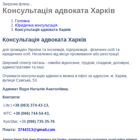
Загрузка флеш...
Консультація адвоката Харків
Головна
Юридична консультація
Консультація адвоката Харків
Консультація адвоката Харків
для громадян України та іноземців, підприємців - фізичних осіб та
юридичних осіб. Незалежно від місця проживання або реєстрації.
Широкий спектр питань - сімейні відносини, трудові, спадкові, договірні,
адміністративні та інші.
Отримати консультацію адвоката можна в офісі за адресою: м. Харків,
вулиця Сумська, 53.
Адвокат Ящук Наталія Анатоліївна.
Контакти:
Life:)
+38 (063) 374-43-13,
МТС:
+38 (066) 744-54-43,
KyivStar: +38
(096) 735-35-76
.
Пошта:
3744313@gmail.com
Адвокат Харків, Київ, Івано-Франківськ, вся Україна - юридичні послуги: розлучення, розділ майна, аліменти,