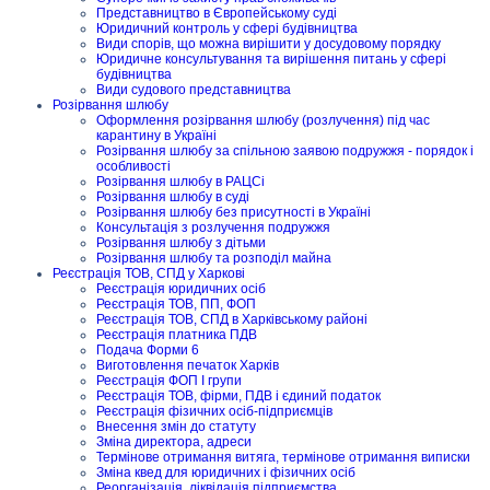
Представництво в Європейському суді
Юридичний контроль у сфері будівництва
Види спорів, що можна вирішити у досудовому порядку
Юридичне консультування та вирішення питань у сфері
будівництва
Види судового представництва
Розірвання шлюбу
Оформлення розірвання шлюбу (розлучення) під час
карантину в Україні
Розірвання шлюбу за спільною заявою подружжя - порядок і
особливості
Розірвання шлюбу в РАЦСі
Розірвання шлюбу в суді
Розірвання шлюбу без присутності в Україні
Консультація з розлучення подружжя
Розірвання шлюбу з дітьми
Розірвання шлюбу та розподіл майна
Реєстрація ТОВ, СПД у Харкові
Реєстрація юридичних осіб
Реєстрація ТОВ, ПП, ФОП
Реєстрація ТОВ, СПД в Харківському районі
Реєстрація платника ПДВ
Подача Форми 6
Виготовлення печаток Харків
Реєстрація ФОП I групи
Реєстрація ТОВ, фірми, ПДВ і єдиний податок
Реєстрація фізичних осіб-підприємців
Внесення змін до статуту
Зміна директора, адреси
Термінове отримання витяга, термінове отримання виписки
Зміна квед для юридичних і фізичних осіб
Реорганізація, ліквідація підприємства