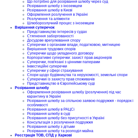
Що потрібно для розірвання шлюбу через суд
Розірвання шлюбу з іноземцем
Розірвання шлюбу в Києві
Оформлення розлучення в Україні
Розлучення та аліменти
Шлюборозлучний процес з іноземцем
Вирішення суперечок
Представництво інтересів у судах
Стягнення заборгованості
Досудове врегулювання спору
Суперечки з органами влади, податковою, митницею
Вирішення трудових спорів
Суперечки щодо укладеного договору
Корпоративні суперечки: захист прав акціонерів
Суперечки, пов'язані з цінними паперами
Інвестиційні суперечки
Суперечки у сфері страхування
Спори щодо будівництва та нерухомості, земельні спори
Суперечкиі із захисту прав споживачів
Представництво в Європейському суді
Розірвання шлюбу
Оформлення розірвання шлюбу (розлучення) під час
карантину в Україні
Розірвання шлюбу за спільною заявою подружжя - порядок і
особливості
Розірвання шлюбу в РАЦСі
Розірвання шлюбу в суді
Розірвання шлюбу без присутності в Україні
Консультація з розлучення подружжя
Розірвання шлюбу з дітьми
Розірвання шлюбу та розподіл майна
Реєстрація ТОВ, СПД у Харкові