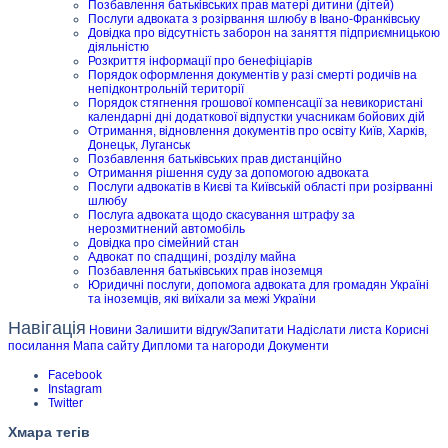
Позбавлення батьківських прав матері дитини (дітей)
Послуги адвоката з розірвання шлюбу в Івано-Франківську
Довідка про відсутність заборон на заняття підприємницькою
діяльністю
Розкриття інформації про бенефіціарів
Порядок оформлення документів у разі смерті родичів на
непідконтрольній території
Порядок стягнення грошової компенсації за невикористані
календарні дні додаткової відпустки учасникам бойових дій
Отримання, відновлення документів про освіту Київ, Харків,
Донецьк, Луганськ
Позбавлення батьківських прав дистанційно
Отримання рішення суду за допомогою адвоката
Послуги адвокатів в Києві та Київській області при розірванні
шлюбу
Послуга адвоката щодо скасування штрафу за
нерозмитнений автомобіль
Довідка про сімейний стан
Адвокат по спадщині, розділу майна
Позбавлення батьківських прав іноземця
Юридичні послуги, допомога адвоката для громадян Україні
та іноземців, які виїхали за межі України
Навігація
Новини
Залишити відгук/Запитати
Надіслати листа
Корисні
посилання
Мапа сайту
Дипломи та нагороди
Документи
Facebook
Instagram
Twitter
Хмара тегів