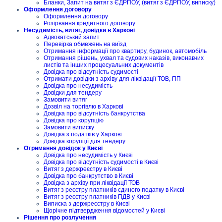
Бланки, Запит на витяг з ЄДРПОУ, (витяг з ЄДРПОУ, виписку)
Оформлення договору
Оформлення договору
Розірвання кредитного договору
Несудимість, витяг, довідки в Харкові
Адвокатський запит
Перевірка обмежень на виїзд
Отримання інформації про квартиру, будинок, автомобіль
Отримання рішень, ухвал та судових наказів, виконавчих
листів та інших процесуальних документів
Довідка про відсутність судимості
Отримати довідки з архіву для ліквідації ТОВ, ПП
Довідка про несудимість
Довідки для тендеру
Замовити витяг
Дозвіл на торгівлю в Харкові
Довідка про відсутність банкрутства
Довідка про корупцію
Замовити виписку
Довідка з податків у Харкові
Довідка корупції для тендеру
Отримання довідок у Києві
Довідка про несудимість у Києві
Довідка про відсутність судимості в Києві
Витяг з держреєстру в Києві
Довідка про банкрутство в Києві
Довідка з архіву при ліквідації ТОВ
Витяг з реєстру платників єдиного податку в Києві
Витяг з реєстру платників ПДВ у Києві
Виписка з держреєстру в Києві
Щорічне підтвердження відомостей у Києві
Рішення про розлучення