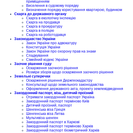
приміщенням
Виселення в судовому порядку
Визначення порядку користування квартирою, будинком
Скарга до державного органу
Скарга в екологічну інспекцію
Скарга на продавця
Скарга в прокуратуру
Скарга в поліцію
Скарга на роботодавця
Законодавство України
Закон України про адвокатуру
Конституція України
Закон України про охорону прав на знаки
Спадкування
Сімейний кодекс України
Заочне рішення суду
Оскарження заочного рішення
Розміри зборів щодо оскарження заочного рішення
Земельні суперечки
Оскарження рішення Держгеокадастру
Консультації щодо земельного законодавства
Оформлення державного акта, проекту землевідведення
Закордонний паспорт, віза, дитячий проїзний
Отримати закордонний паспорт Україна
Закордонний паспорт терміново Київ
Дитячий проїзний, паспорт
Шенгенська віза Греція
Шенгенська віза Литва
Мультивіза шенген
Закордонний паспорт в Харкові
Закордонний паспорт терміново Харків
Закордонний паспорт біометричний Харків