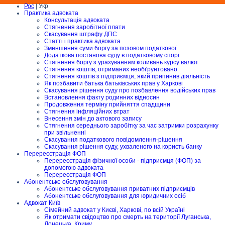
Рос
| Укр
Практика адвоката
Консультація адвоката
Стягнення заробітної плати
Скасування штрафу ДПС
Статті і практика адвоката
Зменшення суми боргу за позовом податкової
Додаткова постанова суду в податковому спорі
Стягнення боргу з урахуванням коливань курсу валют
Стягнення коштів, отриманих необґрунтовано
Стягнення коштів з підприємця, який припинив діяльність
Як позбавити батька батьківських прав у Харкові
Скасування рішення суду про позбавлення водійських прав
Встановлення факту родинних відносин
Продовження терміну прийняття спадщини
Стягнення інфляційних втрат
Внесення змін до актового запису
Стягнення середнього заробітку за час затримки розрахунку
при звільненні
Скасування податкового повідомлення-рішення
Скасування рішення суду, ухваленого на користь банку
Перереєстрація ФОП
Перереєстрація фізичної особи - підприємця (ФОП) за
допомогою адвоката
Перереєстрація ФОП
Абонентське обслуговування
Абонентське обслуговування приватних підприємців
Абонентське обслуговування для юридичних осіб
Адвокат Київ
Сімейний адвокат у Києві, Харкові, по всій Україні
Як отримати свідоцтво про смерть на території Луганська,
Донецька, Криму