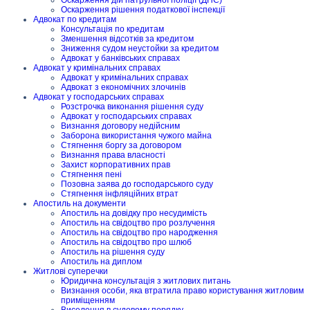
Оскарження рішення податкової інспекції
Адвокат по кредитам
Консультація по кредитам
Зменшення відсотків за кредитом
Зниження судом неустойки за кредитом
Адвокат у банківських справах
Адвокат у кримінальних справах
Адвокат у кримінальних справах
Адвокат з економічних злочинів
Адвокат у господарських справах
Розстрочка виконання рішення суду
Адвокат у господарських справах
Визнання договору недійсним
Заборона використання чужого майна
Стягнення боргу за договором
Визнання права власності
Захист корпоративних прав
Стягнення пені
Позовна заява до господарського суду
Стягнення інфляційних втрат
Апостиль на документи
Апостиль на довідку про несудимість
Апостиль на свідоцтво про розлучення
Апостиль на свідоцтво про народження
Апостиль на свідоцтво про шлюб
Апостиль на рішення суду
Апостиль на диплом
Житлові суперечки
Юридична консультація з житлових питань
Визнання особи, яка втратила право користування житловим
приміщенням
Виселення в судовому порядку