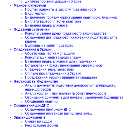
Дитячий проїзний документ Харків
Майнові суперечки
Послуги адвоката із захисту прав власності
Виділ частки
Визначення порядку користування квартирою, будинком
Виплата вартості частки квартири
Визнання права власності
Податкові суперечки
Консультування щодо податкового законодавства
Оскарження дій податкової, скасування податкових актів,
рішень
Відповідь на запит податкової
Спадкування в Україні
Обов'язкова частка у спадщині
Консультація юриста щодо спадку
Визнання права власності для спадкування
Встановлення факту проживання однією сім'єю
Спадкування земельного паю
Спільне про спадкування в Україні
Продовження терміну прийняття спадщини
Нерухомість, будівництво
Аналіз документів, підготовка договору купівлі-продажу,
інших договорів
Аналіз компанії, якій належить об'єкт нерухомості
Отримання документів для початку і закінчення будівництва
Об'єднання квартир
Оскарження дій ДПС
Оскарження протоколу ДПС
Оскарження постанови патрульної поліції
Зразки документів
Скарга на суддю
Реєстраційні форми