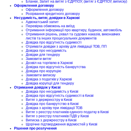
Бланки, Запит на витяг з ЄДРПОУ, (витяг з ЄДРПОУ, виписку)
Оформлення договору
Оформлення договору
Розірвання кредитного договору
Несудимість, витяг, довідки в Харкові
Адвокатський запит
Перевірка обмежень на виїзд
Отримання інформації про квартиру, будинок, автомобіль
Отримання рішень, ухвал та судових наказів, виконавчих
листів та інших процесуальних документів
Довідка про відсутність судимості
Отримати довідки з архіву для ліквідації ТОВ, ПП
Довідка про несудимість
Довідки для тендеру
Замовити витяг
Дозвіл на торгівлю в Харкові
Довідка про відсутність банкрутства
Довідка про корупцію
Замовити виписку
Довідка з податків у Харкові
Довідка корупції для тендеру
Отримання довідок у Києві
Довідка про несудимість у Києві
Довідка про відсутність судимості в Києві
Витяг з держреєстру в Києві
Довідка про банкрутство в Києві
Довідка з архіву при ліквідації ТОВ
Витяг з реєстру платників єдиного податку в Києві
Витяг з реєстру платників ПДВ у Києві
Виписка з держреєстру в Києві
Щорічне підтвердження відомостей у Києві
Рішення про розлучення