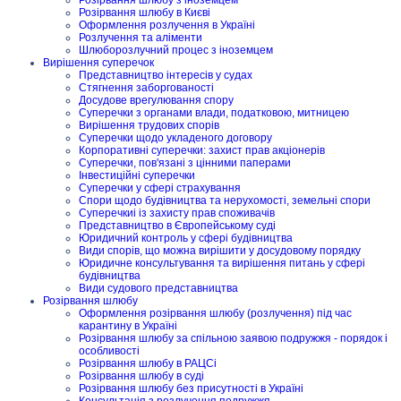
Розірвання шлюбу в Києві
Оформлення розлучення в Україні
Розлучення та аліменти
Шлюборозлучний процес з іноземцем
Вирішення суперечок
Представництво інтересів у судах
Стягнення заборгованості
Досудове врегулювання спору
Суперечки з органами влади, податковою, митницею
Вирішення трудових спорів
Суперечки щодо укладеного договору
Корпоративні суперечки: захист прав акціонерів
Суперечки, пов'язані з цінними паперами
Інвестиційні суперечки
Суперечки у сфері страхування
Спори щодо будівництва та нерухомості, земельні спори
Суперечкиі із захисту прав споживачів
Представництво в Європейському суді
Юридичний контроль у сфері будівництва
Види спорів, що можна вирішити у досудовому порядку
Юридичне консультування та вирішення питань у сфері
будівництва
Види судового представництва
Розірвання шлюбу
Оформлення розірвання шлюбу (розлучення) під час
карантину в Україні
Розірвання шлюбу за спільною заявою подружжя - порядок і
особливості
Розірвання шлюбу в РАЦСі
Розірвання шлюбу в суді
Розірвання шлюбу без присутності в Україні
Консультація з розлучення подружжя