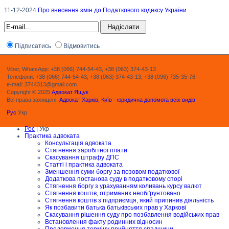
11-12-2024
Про внесення змін до Податкового кодексу України
Підписатись
Відмовитись
Viber, WhatsApp: +38 (066) 744-54-43, +38 (063) 374-43-13
Телефони: +38 (066) 744-54-43, +38 (063) 374-43-13, +38 (096) 735-35-76
e-mail: 3744313@gmail.com
Copyright © 2025
Адвокат Ящук
Всі права захищені.
Адвокат Харків, Київ - юридична допомога всіх видів
Рус
Укр
Рос
| Укр
Практика адвоката
Консультація адвоката
Стягнення заробітної плати
Скасування штрафу ДПС
Статті і практика адвоката
Зменшення суми боргу за позовом податкової
Додаткова постанова суду в податковому спорі
Стягнення боргу з урахуванням коливань курсу валют
Стягнення коштів, отриманих необґрунтовано
Стягнення коштів з підприємця, який припинив діяльність
Як позбавити батька батьківських прав у Харкові
Скасування рішення суду про позбавлення водійських прав
Встановлення факту родинних відносин
Продовження терміну прийняття спадщини