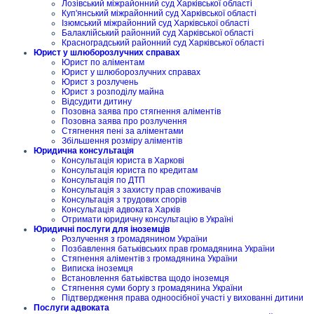
Лозівський міжрайонний суд Харківської області
Куп'янський міжрайонний суд Харківської області
Ізюмський міжрайонний суд Харківської області
Балаклійський районний суд Харківської області
Красноградський районний суд Харківської області
Юрист у шлюборозлучних справах
Юрист по аліментам
Юрист у шлюборозлучних справах
Юрист з розлучень
Юрист з розподілу майна
Відсудити дитину
Позовна заява про стягнення аліментів
Позовна заява про розлучення
Стягнення пені за аліментами
Збільшення розміру аліментів
Юридична консультація
Консультація юриста в Харкові
Консультація юриста по кредитам
Консультація по ДТП
Консультація з захисту прав споживачів
Консультація з трудових спорів
Консультація адвоката Харків
Отримати юридичну консультацію в Україні
Юридичні послуги для іноземців
Розлучення з громадянином України
Позбавлення батьківських прав громадянина України
Стягнення аліментів з громадянина України
Виписка іноземця
Встановлення батьківства щодо іноземця
Стягнення суми боргу з громадянина України
Підтвердження права одноосібної участі у вихованні дитини
Послуги адвоката