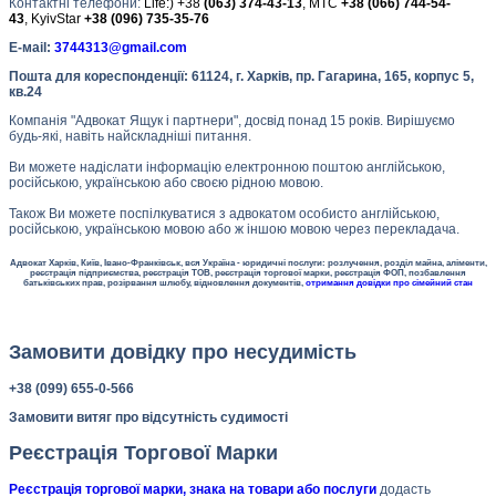
Контактні телефони:
Life:) +38
(063) 374-43-13
, МТС
+38 (066) 744-54-
43
, KyivStar
+38 (096) 735-35-76
Е-маil:
3744313@gmail.com
Пошта для кореспонденції:
61124,
г. Харків, пр. Гагарина, 165, корпус 5,
кв.24
Компанія "Адвокат Ящук і партнери", досвід понад 15 років. Вирішуємо
будь-які, навіть найскладніші питання.
Ви можете надіслати інформацію електронною поштою англійською,
російською, українською або своєю рідною мовою.
Також Ви можете поспілкуватися з адвокатом особисто англійською,
російською, українською мовою або ж іншою мовою через перекладача.
Адвокат Харків, Київ, Івано-Франківськ, вся Україна - юридичні послуги: розлучення, розділ майна, аліменти,
реєстрація підприємства, реєстрація ТОВ, реєстрація торгової марки, реєстрація ФОП, позбавлення
батьківських прав, розірвання шлюбу, відновлення документів,
отримання довідки про сімейний стан
Замовити довідку про несудимість
+38 (099) 655-0-566
Замовити витяг про відсутність судимості
Реєстрація Торгової Марки
Реєстрація торгової марки, знака на товари або послуги
додасть