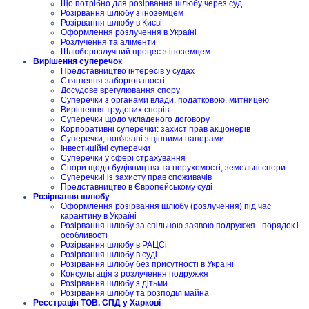
Що потрібно для розірвання шлюбу через суд
Розірвання шлюбу з іноземцем
Розірвання шлюбу в Києві
Оформлення розлучення в Україні
Розлучення та аліменти
Шлюборозлучний процес з іноземцем
Вирішення суперечок
Представництво інтересів у судах
Стягнення заборгованості
Досудове врегулювання спору
Суперечки з органами влади, податковою, митницею
Вирішення трудових спорів
Суперечки щодо укладеного договору
Корпоративні суперечки: захист прав акціонерів
Суперечки, пов'язані з цінними паперами
Інвестиційні суперечки
Суперечки у сфері страхування
Спори щодо будівництва та нерухомості, земельні спори
Суперечкиі із захисту прав споживачів
Представництво в Європейському суді
Розірвання шлюбу
Оформлення розірвання шлюбу (розлучення) під час
карантину в Україні
Розірвання шлюбу за спільною заявою подружжя - порядок і
особливості
Розірвання шлюбу в РАЦСі
Розірвання шлюбу в суді
Розірвання шлюбу без присутності в Україні
Консультація з розлучення подружжя
Розірвання шлюбу з дітьми
Розірвання шлюбу та розподіл майна
Реєстрація ТОВ, СПД у Харкові