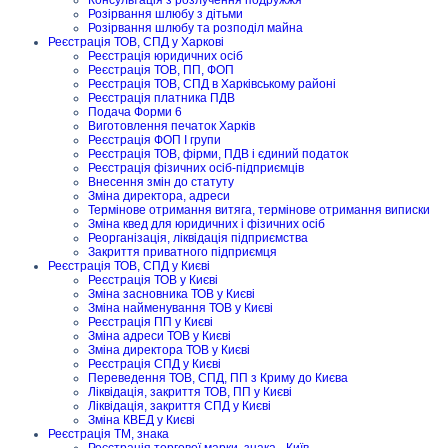
Розірвання шлюбу з дітьми
Розірвання шлюбу та розподіл майна
Реєстрація ТОВ, СПД у Харкові
Реєстрація юридичних осіб
Реєстрація ТОВ, ПП, ФОП
Реєстрація ТОВ, СПД в Харківському районі
Реєстрація платника ПДВ
Подача Форми 6
Виготовлення печаток Харків
Реєстрація ФОП I групи
Реєстрація ТОВ, фірми, ПДВ і єдиний податок
Реєстрація фізичних осіб-підприємців
Внесення змін до статуту
Зміна директора, адреси
Термінове отримання витяга, термінове отримання виписки
Зміна квед для юридичних і фізичних осіб
Реорганізація, ліквідація підприємства
Закриття приватного підприємця
Реєстрація ТОВ, СПД у Києві
Реєстрація ТОВ у Києві
Зміна засновника ТОВ у Києві
Зміна найменування ТОВ у Києві
Реєстрація ПП у Києві
Зміна адреси ТОВ у Києві
Зміна директора ТОВ у Києві
Реєстрація СПД у Києві
Переведення ТОВ, СПД, ПП з Криму до Києва
Ліквідація, закриття ТОВ, ПП у Києві
Ліквідація, закриття СПД у Києві
Зміна КВЕД у Києві
Реєстрація ТМ, знака
Реєстрація торгової марки, знака - Київ