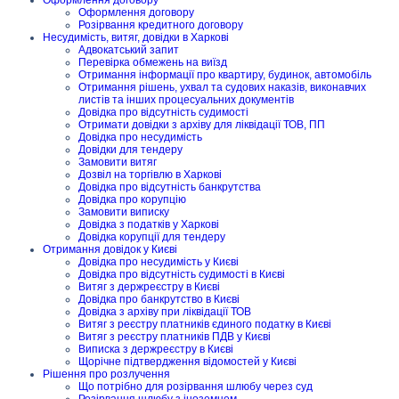
Оформлення договору
Розірвання кредитного договору
Несудимість, витяг, довідки в Харкові
Адвокатський запит
Перевірка обмежень на виїзд
Отримання інформації про квартиру, будинок, автомобіль
Отримання рішень, ухвал та судових наказів, виконавчих
листів та інших процесуальних документів
Довідка про відсутність судимості
Отримати довідки з архіву для ліквідації ТОВ, ПП
Довідка про несудимість
Довідки для тендеру
Замовити витяг
Дозвіл на торгівлю в Харкові
Довідка про відсутність банкрутства
Довідка про корупцію
Замовити виписку
Довідка з податків у Харкові
Довідка корупції для тендеру
Отримання довідок у Києві
Довідка про несудимість у Києві
Довідка про відсутність судимості в Києві
Витяг з держреєстру в Києві
Довідка про банкрутство в Києві
Довідка з архіву при ліквідації ТОВ
Витяг з реєстру платників єдиного податку в Києві
Витяг з реєстру платників ПДВ у Києві
Виписка з держреєстру в Києві
Щорічне підтвердження відомостей у Києві
Рішення про розлучення
Що потрібно для розірвання шлюбу через суд
Розірвання шлюбу з іноземцем