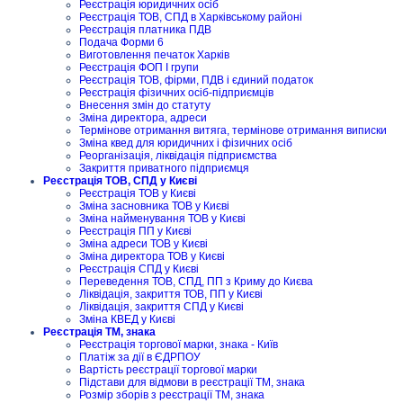
Реєстрація юридичних осіб
Реєстрація ТОВ, СПД в Харківському районі
Реєстрація платника ПДВ
Подача Форми 6
Виготовлення печаток Харків
Реєстрація ФОП I групи
Реєстрація ТОВ, фірми, ПДВ і єдиний податок
Реєстрація фізичних осіб-підприємців
Внесення змін до статуту
Зміна директора, адреси
Термінове отримання витяга, термінове отримання виписки
Зміна квед для юридичних і фізичних осіб
Реорганізація, ліквідація підприємства
Закриття приватного підприємця
Реєстрація ТОВ, СПД у Києві
Реєстрація ТОВ у Києві
Зміна засновника ТОВ у Києві
Зміна найменування ТОВ у Києві
Реєстрація ПП у Києві
Зміна адреси ТОВ у Києві
Зміна директора ТОВ у Києві
Реєстрація СПД у Києві
Переведення ТОВ, СПД, ПП з Криму до Києва
Ліквідація, закриття ТОВ, ПП у Києві
Ліквідація, закриття СПД у Києві
Зміна КВЕД у Києві
Реєстрація ТМ, знака
Реєстрація торгової марки, знака - Київ
Платіж за дії в ЄДРПОУ
Вартість реєстрації торгової марки
Підстави для відмови в реєстрації ТМ, знака
Розмір зборів з реєстрації ТМ, знака