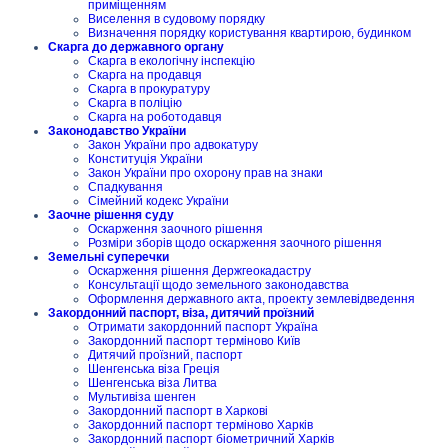
приміщенням
Виселення в судовому порядку
Визначення порядку користування квартирою, будинком
Скарга до державного органу
Скарга в екологічну інспекцію
Скарга на продавця
Скарга в прокуратуру
Скарга в поліцію
Скарга на роботодавця
Законодавство України
Закон України про адвокатуру
Конституція України
Закон України про охорону прав на знаки
Спадкування
Сімейний кодекс України
Заочне рішення суду
Оскарження заочного рішення
Розміри зборів щодо оскарження заочного рішення
Земельні суперечки
Оскарження рішення Держгеокадастру
Консультації щодо земельного законодавства
Оформлення державного акта, проекту землевідведення
Закордонний паспорт, віза, дитячий проїзний
Отримати закордонний паспорт Україна
Закордонний паспорт терміново Київ
Дитячий проїзний, паспорт
Шенгенська віза Греція
Шенгенська віза Литва
Мультивіза шенген
Закордонний паспорт в Харкові
Закордонний паспорт терміново Харків
Закордонний паспорт біометричний Харків