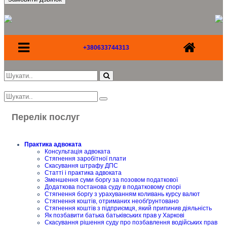
+380633744313
Перелік послуг
Практика адвоката
Консультація адвоката
Стягнення заробітної плати
Скасування штрафу ДПС
Статті і практика адвоката
Зменшення суми боргу за позовом податкової
Додаткова постанова суду в податковому спорі
Стягнення боргу з урахуванням коливань курсу валют
Стягнення коштів, отриманих необґрунтовано
Стягнення коштів з підприємця, який припинив діяльність
Як позбавити батька батьківських прав у Харкові
Скасування рішення суду про позбавлення водійських прав