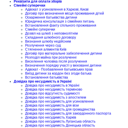
Реквізити для оплати зборів
Сімейні суперечки
Адвокат з усиновлення в Харкові, Києві
Договір про визначення місця проживання дітей
Оскарження батьківства дитини
Юридична консультація з сімейних питань
Встановлення факту спільного проживання
Сімейні суперечки
Дозвіл на шлюб з неповнолітнім
Складання шлюбного договору
Визнання шлюбу недійсним
Розлучення через суд
Стягнення аліментів Київ
Договір про матеріальне забезпечення дитини
Розподіл майна при розлученні
Виселення чоловіка після розлучення
Визначення порядку участі у вихованні дитини
Адвокат - Позбавлення батьківських прав
Виїзд дитини за кордон без згоди батька
Встановлення батьківства
Довідка про несудимість в Україні
Довідка про несудимість в Україні
Довідка про несудимість терміново
Довідка про відсутність судимості
Довідка про несудимість з апостилем
Довідка про несудимість для усиновлення
Довідка про несудимість для візи
Довідка про несудимість для громадянства
Довідка про несудимість для закордонного паспорта
Довідка про несудимість Харків
Довідка про несудимість Луганська область
Довідка про несудимість Донецька область