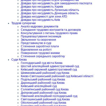
Довідка про несудимість для закордонного паспорта
Довідка про несудимість Харків
Довідка про несудимість Луганська область
Довідка про несудимість Донецька область
Довідка несудимості для зони АТО
Довідка про несудимість Київ
Трудові суперечки
Аналіз кадрових документів
Складання трудових контрактів та договорів
Консультування з питань трудового права
Працевлаштування іноземців
Звільнення та скорочення
Представництво в суді
Стягнення заробітної плати
Відновлення на роботі
Повернення трудової книжки
Стягнення середнього заробітку
Суди Києва
Господарський суд міста Києва
Шостий апеляційний адміністративний суд
Київський окружний адміністративний суд
Шевченківський районний суд Києва
Києво-Святошинський районний суд Київської області
Подільський районний суд Києва
Дарницький районний суд Києва
Київський апеляційний суд
Солом'янський районний суд Києва
Дніпровський районний суд Києва
Північний апеляційний господарський суд
Святошинський районний суд Києва
Оболонський районний суд Києва
Голосіївський районний суд Києва