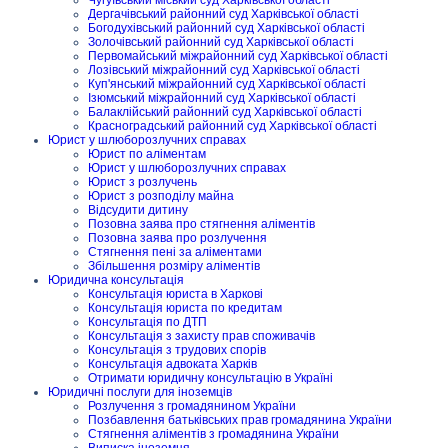
Дергачівський районний суд Харківської області
Богодухівський районний суд Харківської області
Золочівський районний суд Харківської області
Первомайський міжрайонний суд Харківської області
Лозівський міжрайонний суд Харківської області
Куп'янський міжрайонний суд Харківської області
Ізюмський міжрайонний суд Харківської області
Балаклійський районний суд Харківської області
Красноградський районний суд Харківської області
Юрист у шлюборозлучних справах
Юрист по аліментам
Юрист у шлюборозлучних справах
Юрист з розлучень
Юрист з розподілу майна
Відсудити дитину
Позовна заява про стягнення аліментів
Позовна заява про розлучення
Стягнення пені за аліментами
Збільшення розміру аліментів
Юридична консультація
Консультація юриста в Харкові
Консультація юриста по кредитам
Консультація по ДТП
Консультація з захисту прав споживачів
Консультація з трудових спорів
Консультація адвоката Харків
Отримати юридичну консультацію в Україні
Юридичні послуги для іноземців
Розлучення з громадянином України
Позбавлення батьківських прав громадянина України
Стягнення аліментів з громадянина України
Виписка іноземця