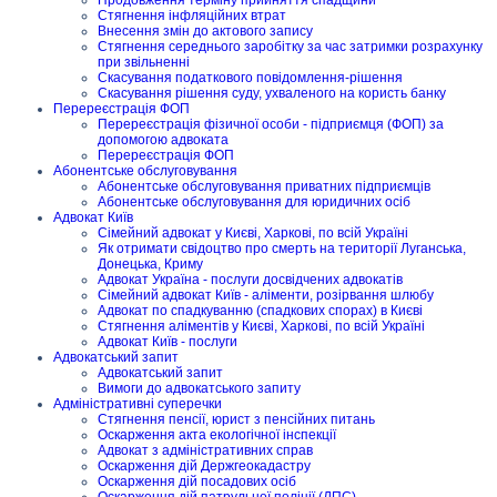
Стягнення інфляційних втрат
Внесення змін до актового запису
Стягнення середнього заробітку за час затримки розрахунку
при звільненні
Скасування податкового повідомлення-рішення
Скасування рішення суду, ухваленого на користь банку
Перереєстрація ФОП
Перереєстрація фізичної особи - підприємця (ФОП) за
допомогою адвоката
Перереєстрація ФОП
Абонентське обслуговування
Абонентське обслуговування приватних підприємців
Абонентське обслуговування для юридичних осіб
Адвокат Київ
Сімейний адвокат у Києві, Харкові, по всій Україні
Як отримати свідоцтво про смерть на території Луганська,
Донецька, Криму
Адвокат Україна - послуги досвідчених адвокатів
Сімейний адвокат Київ - аліменти, розірвання шлюбу
Адвокат по спадкуванню (спадкових спорах) в Києві
Стягнення аліментів у Києві, Харкові, по всій Україні
Адвокат Київ - послуги
Адвокатський запит
Адвокатський запит
Вимоги до адвокатського запиту
Адміністративні суперечки
Стягнення пенсії, юрист з пенсійних питань
Оскарження акта екологічної інспекції
Адвокат з адміністративних справ
Оскарження дій Держгеокадастру
Оскарження дій посадових осіб
Оскарження дій патрульної поліції (ДПС)