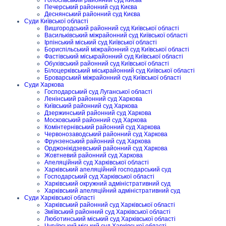
Печерський районний суд Києва
Деснянський районний суд Києва
Суди Київської області
Вишгородський районний суд Київської області
Васильківський міжрайонний суд Київської області
Ірпінський міський суд Київської області
Бориспільський міжрайонний суд Київської області
Фастівський міськрайонний суд Київської області
Обухівський районний суд Київської області
Білоцерківський міськрайонний суд Київської області
Броварський міжрайонний суд Київської області
Суди Харкова
Господарський суд Луганської області
Ленінський районний суд Харкова
Київський районний суд Харкова
Дзержинський районний суд Харкова
Московський районний суд Харкова
Комінтернівський районний суд Харкова
Червонозаводський районний суд Харкова
Фрунзенський районний суд Харкова
Орджонікідзевський районний суд Харкова
Жовтневий районний суд Харкова
Апеляційний суд Харківської області
Харківський апеляційний господарський суд
Господарський суд Харківської області
Харківський окружний адміністративний суд
Харківський апеляційний адміністративний суд
Суди Харківської області
Харківський районний суд Харківської області
Зміївський районний суд Харківської області
Люботинський міський суд Харківської області
Чугуївський міський суд Харківської області