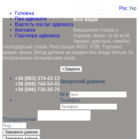
Адвокат Ящук
Рос
Укр
Головна
Н.А. - юридичні послуги
Про адвоката
всіх видів
Вартість послуг адвоката
Контакти
Вирішення спорів у
Партнери адвоката
Харкові, Києві та по всій
Україні: цивільні, сімейні,
господарські спори. Реєстрація ФОП, ТОВ, Торгової
марки, знака. Виїзд дитини за кордон без згоди батька та
позбавлення батьківських прав.
×
Закрити
+38 (063) 374-43-13
Зворотній дзвінок
+38 (066) 744-54-43
+38 (096) 735-35-76
Ім'я
Телефон
Повідомлення
Замовити дзвінок