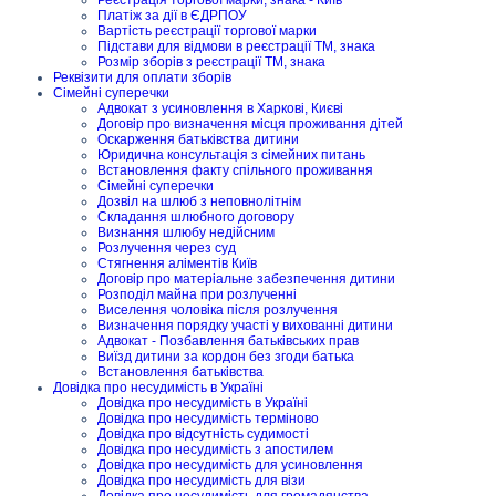
Платіж за дії в ЄДРПОУ
Вартість реєстрації торгової марки
Підстави для відмови в реєстрації ТМ, знака
Розмір зборів з реєстрації ТМ, знака
Реквізити для оплати зборів
Сімейні суперечки
Адвокат з усиновлення в Харкові, Києві
Договір про визначення місця проживання дітей
Оскарження батьківства дитини
Юридична консультація з сімейних питань
Встановлення факту спільного проживання
Сімейні суперечки
Дозвіл на шлюб з неповнолітнім
Складання шлюбного договору
Визнання шлюбу недійсним
Розлучення через суд
Стягнення аліментів Київ
Договір про матеріальне забезпечення дитини
Розподіл майна при розлученні
Виселення чоловіка після розлучення
Визначення порядку участі у вихованні дитини
Адвокат - Позбавлення батьківських прав
Виїзд дитини за кордон без згоди батька
Встановлення батьківства
Довідка про несудимість в Україні
Довідка про несудимість в Україні
Довідка про несудимість терміново
Довідка про відсутність судимості
Довідка про несудимість з апостилем
Довідка про несудимість для усиновлення
Довідка про несудимість для візи
Довідка про несудимість для громадянства