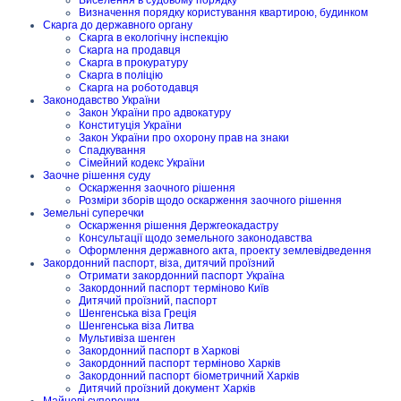
Визначення порядку користування квартирою, будинком
Скарга до державного органу
Скарга в екологічну інспекцію
Скарга на продавця
Скарга в прокуратуру
Скарга в поліцію
Скарга на роботодавця
Законодавство України
Закон України про адвокатуру
Конституція України
Закон України про охорону прав на знаки
Спадкування
Сімейний кодекс України
Заочне рішення суду
Оскарження заочного рішення
Розміри зборів щодо оскарження заочного рішення
Земельні суперечки
Оскарження рішення Держгеокадастру
Консультації щодо земельного законодавства
Оформлення державного акта, проекту землевідведення
Закордонний паспорт, віза, дитячий проїзний
Отримати закордонний паспорт Україна
Закордонний паспорт терміново Київ
Дитячий проїзний, паспорт
Шенгенська віза Греція
Шенгенська віза Литва
Мультивіза шенген
Закордонний паспорт в Харкові
Закордонний паспорт терміново Харків
Закордонний паспорт біометричний Харків
Дитячий проїзний документ Харків
Майнові суперечки