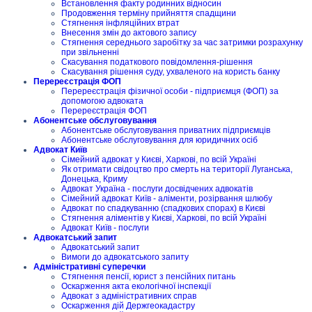
Встановлення факту родинних відносин
Продовження терміну прийняття спадщини
Стягнення інфляційних втрат
Внесення змін до актового запису
Стягнення середнього заробітку за час затримки розрахунку
при звільненні
Скасування податкового повідомлення-рішення
Скасування рішення суду, ухваленого на користь банку
Перереєстрація ФОП
Перереєстрація фізичної особи - підприємця (ФОП) за
допомогою адвоката
Перереєстрація ФОП
Абонентське обслуговування
Абонентське обслуговування приватних підприємців
Абонентське обслуговування для юридичних осіб
Адвокат Київ
Сімейний адвокат у Києві, Харкові, по всій Україні
Як отримати свідоцтво про смерть на території Луганська,
Донецька, Криму
Адвокат Україна - послуги досвідчених адвокатів
Сімейний адвокат Київ - аліменти, розірвання шлюбу
Адвокат по спадкуванню (спадкових спорах) в Києві
Стягнення аліментів у Києві, Харкові, по всій Україні
Адвокат Київ - послуги
Адвокатський запит
Адвокатський запит
Вимоги до адвокатського запиту
Адміністративні суперечки
Стягнення пенсії, юрист з пенсійних питань
Оскарження акта екологічної інспекції
Адвокат з адміністративних справ
Оскарження дій Держгеокадастру