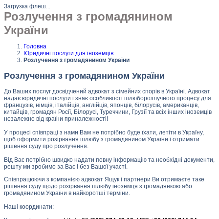
Загрузка флеш...
Розлучення з громадянином
України
Головна
Юридичні послуги для іноземців
Розлучення з громадянином України
Розлучення з громадянином України
До Ваших послуг досвідчений адвокат з сімейних спорів в Україні. Адвокат
надає юридичні послуги і знає особливості шлюборозлучного процесу для
французів, німців, італійців, англійців, японців, білорусів, американців,
китайців, громадян Росії, Білорусі, Туреччини, Грузії та всіх інших іноземців
незалежно від країни приналежності!
У процесі співпраці з нами Вам не потрібно буде їхати, летіти в Україну,
щоб оформити розірвання шлюбу з громадянином України і отримати
рішення суду про розлучення.
Від Вас потрібно швидко надати повну інформацію та необхідні документи,
решту ми зробимо за Вас і без Вашої участі.
Співпрацюючи з компанією адвокат Ящук і партнери Ви отримаєте таке
рішення суду щодо розірвання шлюбу іноземця з громадянкою або
громадянином України в найкоротші терміни.
Наші координати: