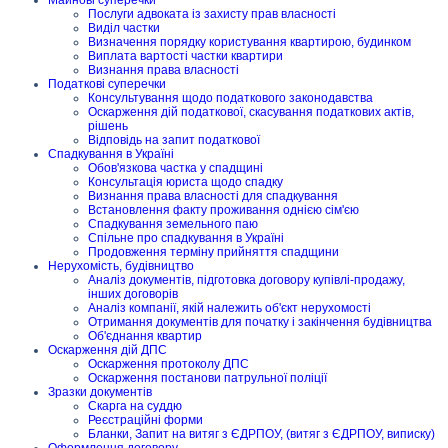
Послуги адвоката із захисту прав власності
Виділ частки
Визначення порядку користування квартирою, будинком
Виплата вартості частки квартири
Визнання права власності
Податкові суперечки
Консультування щодо податкового законодавства
Оскарження дій податкової, скасування податкових актів,
рішень
Відповідь на запит податкової
Спадкування в Україні
Обов'язкова частка у спадщині
Консультація юриста щодо спадку
Визнання права власності для спадкування
Встановлення факту проживання однією сім'єю
Спадкування земельного паю
Спільне про спадкування в Україні
Продовження терміну прийняття спадщини
Нерухомість, будівництво
Аналіз документів, підготовка договору купівлі-продажу,
інших договорів
Аналіз компанії, якій належить об'єкт нерухомості
Отримання документів для початку і закінчення будівництва
Об'єднання квартир
Оскарження дій ДПС
Оскарження протоколу ДПС
Оскарження постанови патрульної поліції
Зразки документів
Скарга на суддю
Реєстраційні форми
Бланки, Запит на витяг з ЄДРПОУ, (витяг з ЄДРПОУ, виписку)
Оформлення договору