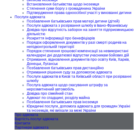
Встановлення батьківства щодо іноземця
Стягнення суми боргу з громадянина України
Підтвердження права одноосібної участі у вихованні дитини
Послуги адвоката
Позбавлення батьківських прав матері дитини (дітей)
Послуги адвоката з розірвання шлюбу в Івано-Франківську
Довідка про відсутність заборон на заняття підприємницькою
діяльністю
Розкриття інформації про бенефіціарів
Порядок оформлення документів у разі смерті родичів на
непідконтрольній території
Порядок стягнення грошової компенсації за невикористані
календарні дні додаткової відпустки учасникам бойових дій
Отримання, відновлення документів про освіту Київ, Харків,
Донецьк, Луганськ
Позбавлення батьківських прав дистанційно
Отримання рішення суду за допомогою адвоката
Послуги адвокатів в Києві та Київській області при розірванні
шлюбу
Послуга адвоката щодо скасування штрафу за
нерозмитнений автомобіль
Довідка про сімейний стан
Адвокат по спадщині, розділу майна
Позбавлення батьківських прав іноземця
Юридичні послуги, допомога адвоката для громадян Україні
та іноземців, які виїхали за межі України
Про адвоката
Вартість послуг адвоката
Контакти
Партнери адвоката