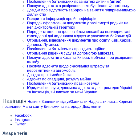
Позбавлення батьківських прав матері дитини (дітей)
Послуги адвоката з розірвання шлюбу в Івано-Франківську
Довідка про відсутність заборон на заняття підприємницькою
діяльністю
Розкриття інформації про бенефіціарів
Порядок оформлення документів у разі смерті родичів на
непідконтрольній території
Порядок стягнення грошової компенсації за невикористані
календарні дні додаткової відпустки учасникам бойових дій
Отримання, відновлення документів про освіту Київ, Харків,
Донецьк, Луганськ
Позбавлення батьківських прав дистанційно
Отримання рішення суду за допомогою адвоката
Послуги адвокатів в Києві та Київській області при розірванні
шлюбу
Послуга адвоката щодо скасування штрафу за
нерозмитнений автомобіль
Довідка про сімейний стан
Адвокат по спадщині, розділу майна
Позбавлення батьківських прав іноземця
Юридичні послуги, допомога адвоката для громадян Україні
та іноземців, які виїхали за межі України
Навігація
Новини
Залишити відгук/Запитати
Надіслати листа
Корисні
посилання
Мапа сайту
Дипломи та нагороди
Документи
Facebook
Instagram
Twitter
Хмара тегів