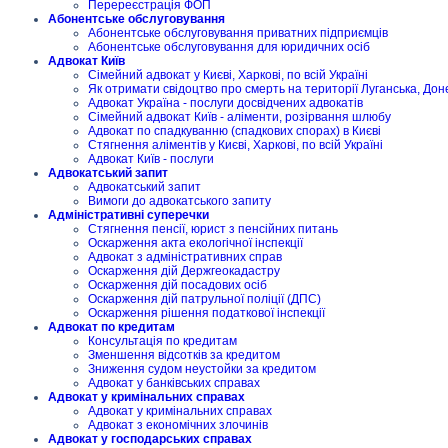
Перереєстрація ФОП
Абонентське обслуговування
Абонентське обслуговування приватних підприємців
Абонентське обслуговування для юридичних осіб
Адвокат Київ
Сімейний адвокат у Києві, Харкові, по всій Україні
Як отримати свідоцтво про смерть на території Луганська, Дон
Адвокат Україна - послуги досвідчених адвокатів
Сімейний адвокат Київ - аліменти, розірвання шлюбу
Адвокат по спадкуванню (спадкових спорах) в Києві
Стягнення аліментів у Києві, Харкові, по всій Україні
Адвокат Київ - послуги
Адвокатський запит
Адвокатський запит
Вимоги до адвокатського запиту
Адміністративні суперечки
Стягнення пенсії, юрист з пенсійних питань
Оскарження акта екологічної інспекції
Адвокат з адміністративних справ
Оскарження дій Держгеокадастру
Оскарження дій посадових осіб
Оскарження дій патрульної поліції (ДПС)
Оскарження рішення податкової інспекції
Адвокат по кредитам
Консультація по кредитам
Зменшення відсотків за кредитом
Зниження судом неустойки за кредитом
Адвокат у банківських справах
Адвокат у кримінальних справах
Адвокат у кримінальних справах
Адвокат з економічних злочинів
Адвокат у господарських справах