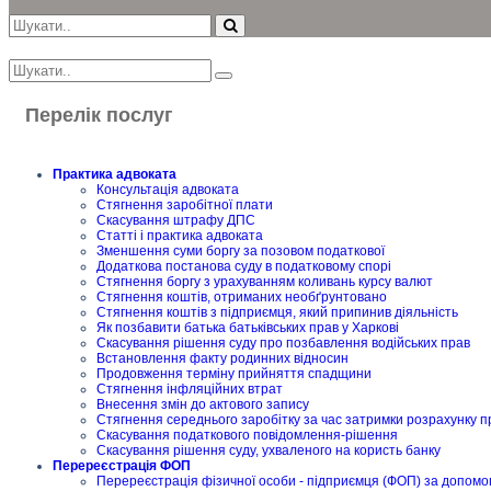
Перелік послуг
Практика адвоката
Консультація адвоката
Стягнення заробітної плати
Скасування штрафу ДПС
Статті і практика адвоката
Зменшення суми боргу за позовом податкової
Додаткова постанова суду в податковому спорі
Стягнення боргу з урахуванням коливань курсу валют
Стягнення коштів, отриманих необґрунтовано
Стягнення коштів з підприємця, який припинив діяльність
Як позбавити батька батьківських прав у Харкові
Скасування рішення суду про позбавлення водійських прав
Встановлення факту родинних відносин
Продовження терміну прийняття спадщини
Стягнення інфляційних втрат
Внесення змін до актового запису
Стягнення середнього заробітку за час затримки розрахунку п
Скасування податкового повідомлення-рішення
Скасування рішення суду, ухваленого на користь банку
Перереєстрація ФОП
Перереєстрація фізичної особи - підприємця (ФОП) за допомо