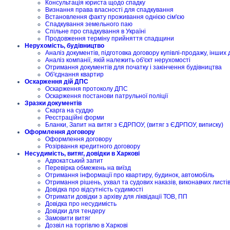
Консультація юриста щодо спадку
Визнання права власності для спадкування
Встановлення факту проживання однією сім'єю
Спадкування земельного паю
Спільне про спадкування в Україні
Продовження терміну прийняття спадщини
Нерухомість, будівництво
Аналіз документів, підготовка договору купівлі-продажу, інших 
Аналіз компанії, якій належить об'єкт нерухомості
Отримання документів для початку і закінчення будівництва
Об'єднання квартир
Оскарження дій ДПС
Оскарження протоколу ДПС
Оскарження постанови патрульної поліції
Зразки документів
Скарга на суддю
Реєстраційні форми
Бланки, Запит на витяг з ЄДРПОУ, (витяг з ЄДРПОУ, виписку)
Оформлення договору
Оформлення договору
Розірвання кредитного договору
Несудимість, витяг, довідки в Харкові
Адвокатський запит
Перевірка обмежень на виїзд
Отримання інформації про квартиру, будинок, автомобіль
Отримання рішень, ухвал та судових наказів, виконавчих листі
Довідка про відсутність судимості
Отримати довідки з архіву для ліквідації ТОВ, ПП
Довідка про несудимість
Довідки для тендеру
Замовити витяг
Дозвіл на торгівлю в Харкові