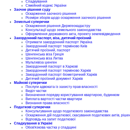
Спадкування
Сімейний кодекс України
Заочне рішення суду
Оскарження заочного рішення
Розміри зборів щодо оскарження заочного рішення
Земельні суперечки
Оскарження рішення Держгеокадастру
Консультації щодо земельного законодавства
Оформлення державного акта, проекту землевідведення
Закордонний паспорт, віза, дитячий проїзний
Отримати закордонний паспорт Україна
Закордонний паспорт терміново Київ
Дитячий проїзний, паспорт
Шенгенська віза Греція
Шенгенська віза Литва
Мультивіза шенген
Закордонний паспорт в Харкові
Закордонний паспорт терміново Харків
Закордонний паспорт біометричний Харків
Дитячий проїзний документ Харків
Майнові суперечки
Послуги адвоката із захисту прав власності
Виділ частки
Визначення порядку користування квартирою, будинком
Виплата вартості частки квартири
Визнання права власності
Податкові суперечки
Консультування щодо податкового законодавства
Оскарження дій податкової, скасування податкових актів, ріше
Відповідь на запит податкової
Спадкування в Україні
Обов'язкова частка у спадщині