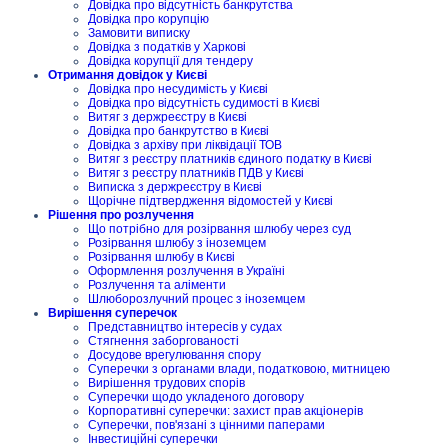
Довідка про відсутність банкрутства
Довідка про корупцію
Замовити виписку
Довідка з податків у Харкові
Довідка корупції для тендеру
Отримання довідок у Києві
Довідка про несудимість у Києві
Довідка про відсутність судимості в Києві
Витяг з держреєстру в Києві
Довідка про банкрутство в Києві
Довідка з архіву при ліквідації ТОВ
Витяг з реєстру платників єдиного податку в Києві
Витяг з реєстру платників ПДВ у Києві
Виписка з держреєстру в Києві
Щорічне підтвердження відомостей у Києві
Рішення про розлучення
Що потрібно для розірвання шлюбу через суд
Розірвання шлюбу з іноземцем
Розірвання шлюбу в Києві
Оформлення розлучення в Україні
Розлучення та аліменти
Шлюборозлучний процес з іноземцем
Вирішення суперечок
Представництво інтересів у судах
Стягнення заборгованості
Досудове врегулювання спору
Суперечки з органами влади, податковою, митницею
Вирішення трудових спорів
Суперечки щодо укладеного договору
Корпоративні суперечки: захист прав акціонерів
Суперечки, пов'язані з цінними паперами
Інвестиційні суперечки