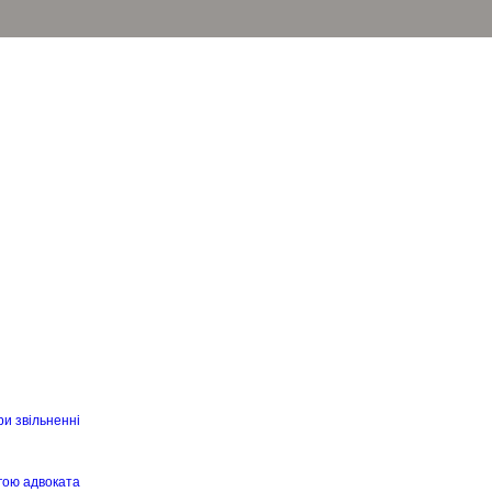
ри звільненні
гою адвоката