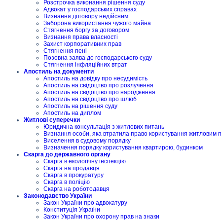
Розстрочка виконання рішення суду
Адвокат у господарських справах
Визнання договору недійсним
Заборона використання чужого майна
Стягнення боргу за договором
Визнання права власності
Захист корпоративних прав
Стягнення пені
Позовна заява до господарського суду
Стягнення інфляційних втрат
Апостиль на документи
Апостиль на довідку про несудимість
Апостиль на свідоцтво про розлучення
Апостиль на свідоцтво про народження
Апостиль на свідоцтво про шлюб
Апостиль на рішення суду
Апостиль на диплом
Житлові суперечки
Юридична консультація з житлових питань
Визнання особи, яка втратила право користування житловим
Виселення в судовому порядку
Визначення порядку користування квартирою, будинком
Скарга до державного органу
Скарга в екологічну інспекцію
Скарга на продавця
Скарга в прокуратуру
Скарга в поліцію
Скарга на роботодавця
Законодавство України
Закон України про адвокатуру
Конституція України
Закон України про охорону прав на знаки