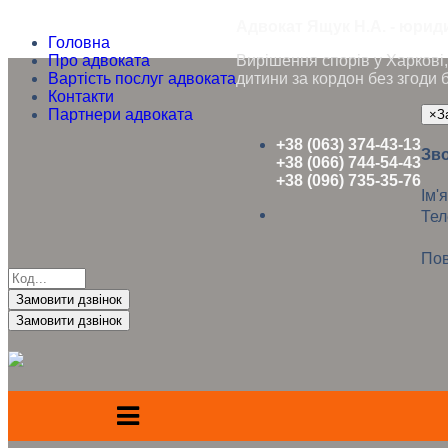
Адвокат Ящук Н.А. - юриди
Головна
Про адвоката
Вирішення спорів у Харкові, 
Вартість послуг адвоката
дитини за кордон без згоди 
Контакти
Партнери адвоката
×
З
+38 (063) 374-43-13
Зво
+38 (066) 744-54-43
+38 (096) 735-35-76
Ім'я
Те
Пов
Замовити дзвінок