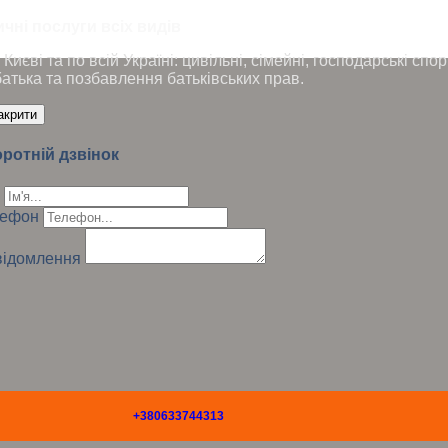
чні послуги всіх видів
Києві та по всій Україні: цивільні, сімейні, господарські сп
батька та позбавлення батьківських прав.
акрити
ротній дзвінок
лефон
ідомлення
+380633744313