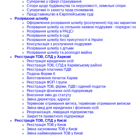
Суперечки у сфері страхування
Спори щодо будівництва та нерухомості, земельні спори
Суперечкиі із захисту прав споживачів
Представництво в Європейському суді
Розірвання шлюбу
Оформлення розірвання шлюбу (розлучення) під час карантину
Розірвання шлюбу за спільною заявою подружжя - порядок і о
Розірвання шлюбу в РАЦСі
Розірвання шлюбу в суді
Розірвання шлюбу без присутності в Україні
Консультація з розлучення подружжя
Розірвання шлюбу з дітьми
Розірвання шлюбу та розподіл майна
Реєстрація ТОВ, СПД у Харкові
Реєстрація юридичних осіб
Реєстрація ТОВ, СПД в Харківському районі
Реєстрація платника ПДВ
Подача Форми 6
Виготовлення печаток Харків
Реєстрація ФОП I групи
Реєстрація ТОВ, фірми, ПДВ і єдиний податок
Реєстрація фізичних осіб-підприємців
Внесення змін до статуту
Зміна директора, адреси
Термінове отримання витяга, термінове отримання виписки
Зміна квед для юридичних і фізичних осіб
Реорганізація, ліквідація підприємства
Закриття приватного підприємця
Реєстрація ТОВ, СПД у Києві
Реєстрація ТОВ у Києві
Зміна засновника ТОВ у Києві
Зміна найменування ТОВ у Києві