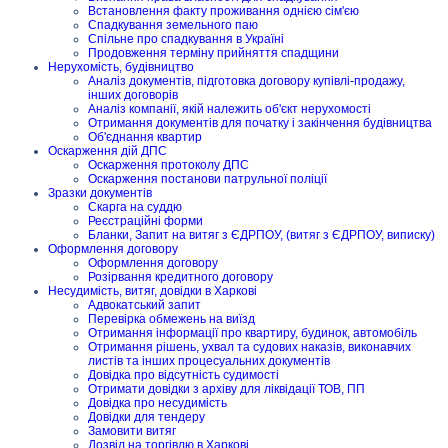
Встановлення факту проживання однією сім'єю
Спадкування земельного паю
Спільне про спадкування в Україні
Продовження терміну прийняття спадщини
Нерухомість, будівництво
Аналіз документів, підготовка договору купівлі-продажу,
інших договорів
Аналіз компанії, якій належить об'єкт нерухомості
Отримання документів для початку і закінчення будівництва
Об'єднання квартир
Оскарження дій ДПС
Оскарження протоколу ДПС
Оскарження постанови патрульної поліції
Зразки документів
Скарга на суддю
Реєстраційні форми
Бланки, Запит на витяг з ЄДРПОУ, (витяг з ЄДРПОУ, виписку)
Оформлення договору
Оформлення договору
Розірвання кредитного договору
Несудимість, витяг, довідки в Харкові
Адвокатський запит
Перевірка обмежень на виїзд
Отримання інформації про квартиру, будинок, автомобіль
Отримання рішень, ухвал та судових наказів, виконавчих
листів та інших процесуальних документів
Довідка про відсутність судимості
Отримати довідки з архіву для ліквідації ТОВ, ПП
Довідка про несудимість
Довідки для тендеру
Замовити витяг
Дозвіл на торгівлю в Харкові