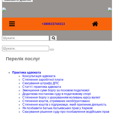
+380633744313
Перелік послуг
Практика адвоката
Консультація адвоката
Стягнення заробітної плати
Скасування штрафу ДПС
Статті і практика адвоката
Зменшення суми боргу за позовом податкової
Додаткова постанова суду в податковому спорі
Стягнення боргу з урахуванням коливань курсу валют
Стягнення коштів, отриманих необґрунтовано
Стягнення коштів з підприємця, який припинив діяльність
Як позбавити батька батьківських прав у Харкові
Скасування рішення суду про позбавлення водійських прав