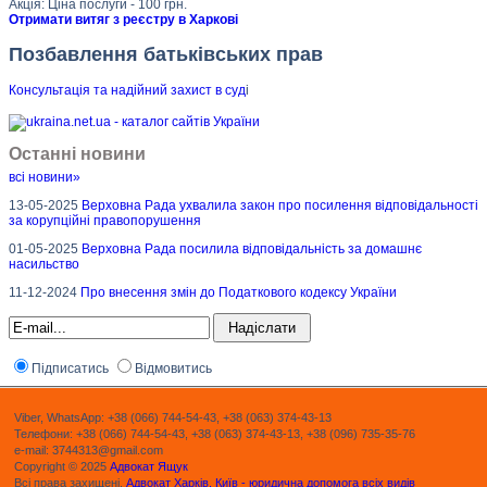
Акція: Ціна послуги - 100 грн.
Отримати витяг з реєстру в Харкові
Позбавлення батьківських прав
Консультація та надійний захист в суд
і
Останні новини
всі новини»
13-05-2025
Верховна Рада ухвалила закон про посилення відповідальності
за корупційні правопорушення
01-05-2025
Верховна Рада посилила відповідальність за домашнє
насильство
11-12-2024
Про внесення змін до Податкового кодексу України
Підписатись
Відмовитись
Viber, WhatsApp: +38 (066) 744-54-43, +38 (063) 374-43-13
Телефони: +38 (066) 744-54-43, +38 (063) 374-43-13, +38 (096) 735-35-76
e-mail: 3744313@gmail.com
Copyright © 2025
Адвокат Ящук
Всі права захищені.
Адвокат Харків, Київ - юридична допомога всіх видів