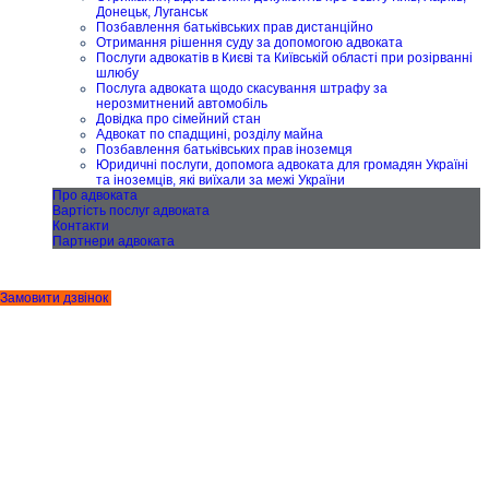
Донецьк, Луганськ
Позбавлення батьківських прав дистанційно
Отримання рішення суду за допомогою адвоката
Послуги адвокатів в Києві та Київській області при розірванні
шлюбу
Послуга адвоката щодо скасування штрафу за
нерозмитнений автомобіль
Довідка про сімейний стан
Адвокат по спадщині, розділу майна
Позбавлення батьківських прав іноземця
Юридичні послуги, допомога адвоката для громадян Україні
та іноземців, які виїхали за межі України
Про адвоката
Вартість послуг адвоката
Контакти
Партнери адвоката
Замовити дзвінок