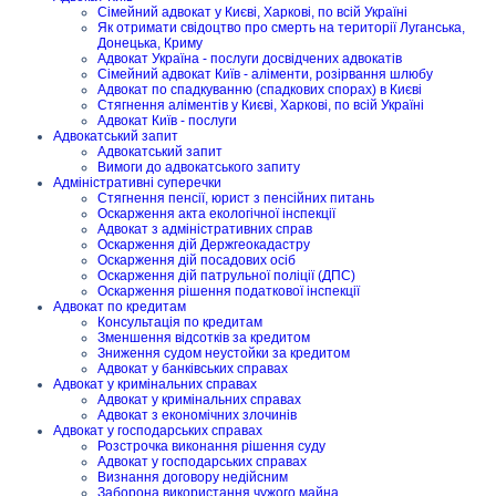
Сімейний адвокат у Києві, Харкові, по всій Україні
Як отримати свідоцтво про смерть на території Луганська,
Донецька, Криму
Адвокат Україна - послуги досвідчених адвокатів
Сімейний адвокат Київ - аліменти, розірвання шлюбу
Адвокат по спадкуванню (спадкових спорах) в Києві
Стягнення аліментів у Києві, Харкові, по всій Україні
Адвокат Київ - послуги
Адвокатський запит
Адвокатський запит
Вимоги до адвокатського запиту
Адміністративні суперечки
Стягнення пенсії, юрист з пенсійних питань
Оскарження акта екологічної інспекції
Адвокат з адміністративних справ
Оскарження дій Держгеокадастру
Оскарження дій посадових осіб
Оскарження дій патрульної поліції (ДПС)
Оскарження рішення податкової інспекції
Адвокат по кредитам
Консультація по кредитам
Зменшення відсотків за кредитом
Зниження судом неустойки за кредитом
Адвокат у банківських справах
Адвокат у кримінальних справах
Адвокат у кримінальних справах
Адвокат з економічних злочинів
Адвокат у господарських справах
Розстрочка виконання рішення суду
Адвокат у господарських справах
Визнання договору недійсним
Заборона використання чужого майна