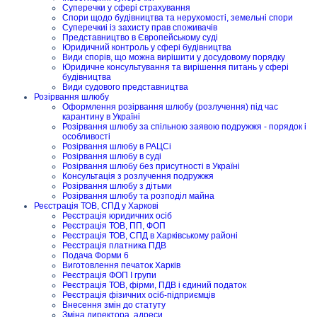
Суперечки у сфері страхування
Спори щодо будівництва та нерухомості, земельні спори
Суперечкиі із захисту прав споживачів
Представництво в Європейському суді
Юридичний контроль у сфері будівництва
Види спорів, що можна вирішити у досудовому порядку
Юридичне консультування та вирішення питань у сфері
будівництва
Види судового представництва
Розірвання шлюбу
Оформлення розірвання шлюбу (розлучення) під час
карантину в Україні
Розірвання шлюбу за спільною заявою подружжя - порядок і
особливості
Розірвання шлюбу в РАЦСі
Розірвання шлюбу в суді
Розірвання шлюбу без присутності в Україні
Консультація з розлучення подружжя
Розірвання шлюбу з дітьми
Розірвання шлюбу та розподіл майна
Реєстрація ТОВ, СПД у Харкові
Реєстрація юридичних осіб
Реєстрація ТОВ, ПП, ФОП
Реєстрація ТОВ, СПД в Харківському районі
Реєстрація платника ПДВ
Подача Форми 6
Виготовлення печаток Харків
Реєстрація ФОП I групи
Реєстрація ТОВ, фірми, ПДВ і єдиний податок
Реєстрація фізичних осіб-підприємців
Внесення змін до статуту
Зміна директора, адреси