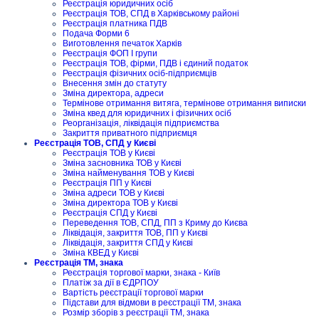
Реєстрація юридичних осіб
Реєстрація ТОВ, СПД в Харківському районі
Реєстрація платника ПДВ
Подача Форми 6
Виготовлення печаток Харків
Реєстрація ФОП I групи
Реєстрація ТОВ, фірми, ПДВ і єдиний податок
Реєстрація фізичних осіб-підприємців
Внесення змін до статуту
Зміна директора, адреси
Термінове отримання витяга, термінове отримання виписки
Зміна квед для юридичних і фізичних осіб
Реорганізація, ліквідація підприємства
Закриття приватного підприємця
Реєстрація ТОВ, СПД у Києві
Реєстрація ТОВ у Києві
Зміна засновника ТОВ у Києві
Зміна найменування ТОВ у Києві
Реєстрація ПП у Києві
Зміна адреси ТОВ у Києві
Зміна директора ТОВ у Києві
Реєстрація СПД у Києві
Переведення ТОВ, СПД, ПП з Криму до Києва
Ліквідація, закриття ТОВ, ПП у Києві
Ліквідація, закриття СПД у Києві
Зміна КВЕД у Києві
Реєстрація ТМ, знака
Реєстрація торгової марки, знака - Київ
Платіж за дії в ЄДРПОУ
Вартість реєстрації торгової марки
Підстави для відмови в реєстрації ТМ, знака
Розмір зборів з реєстрації ТМ, знака