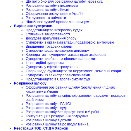
Що потрібно для розірвання шлюбу через суд
Розірвання шлюбу з іноземцем
Розірвання шлюбу в Києві
Оформлення розлучення в Україні
Розлучення та аліменти
Шлюборозлучний процес з іноземцем
Вирішення суперечок
Представництво інтересів у судах
Стягнення заборгованості
Досудове врегулювання спору
Суперечки з органами влади, податковою, митницею
Вирішення трудових спорів
Суперечки щодо укладеного договору
Корпоративні суперечки: захист прав акціонерів
Суперечки, пов'язані з цінними паперами
Інвестиційні суперечки
Суперечки у сфері страхування
Спори щодо будівництва та нерухомості, земельні спори
Суперечкиі із захисту прав споживачів
Представництво в Європейському суді
Розірвання шлюбу
Оформлення розірвання шлюбу (розлучення) під час
карантину в Україні
Розірвання шлюбу за спільною заявою подружжя - порядок і
особливості
Розірвання шлюбу в РАЦСі
Розірвання шлюбу в суді
Розірвання шлюбу без присутності в Україні
Консультація з розлучення подружжя
Розірвання шлюбу з дітьми
Розірвання шлюбу та розподіл майна
Реєстрація ТОВ, СПД у Харкові