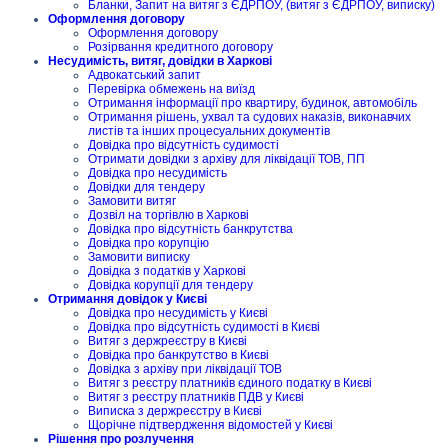
Бланки, Запит на витяг з ЄДРПОУ, (витяг з ЄДРПОУ, виписку)
Оформлення договору
Оформлення договору
Розірвання кредитного договору
Несудимість, витяг, довідки в Харкові
Адвокатський запит
Перевірка обмежень на виїзд
Отримання інформації про квартиру, будинок, автомобіль
Отримання рішень, ухвал та судових наказів, виконавчих
листів та інших процесуальних документів
Довідка про відсутність судимості
Отримати довідки з архіву для ліквідації ТОВ, ПП
Довідка про несудимість
Довідки для тендеру
Замовити витяг
Дозвіл на торгівлю в Харкові
Довідка про відсутність банкрутства
Довідка про корупцію
Замовити виписку
Довідка з податків у Харкові
Довідка корупції для тендеру
Отримання довідок у Києві
Довідка про несудимість у Києві
Довідка про відсутність судимості в Києві
Витяг з держреєстру в Києві
Довідка про банкрутство в Києві
Довідка з архіву при ліквідації ТОВ
Витяг з реєстру платників єдиного податку в Києві
Витяг з реєстру платників ПДВ у Києві
Виписка з держреєстру в Києві
Щорічне підтвердження відомостей у Києві
Рішення про розлучення