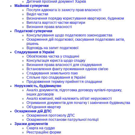
Дитячий проїзний документ Харків
Майнові суперечки
Послуги адвоката із захисту прав власності
Виділ частки
Визначення порядку користування квартирою, будинком
Виплата вартості частки квартири
Визнання права власності
Податкові суперечки
Консультування щодо податкового законодавства
Оскарження дій податкової, скасування податкових актів,
рішень
Відповідь на запит податкової
Спадкування в Україні
Обов'язкова частка у спадщині
Консультація юриста щодо спадку
Визнання права власності для спадкування
Встановлення факту проживання однією сім'єю
Спадкування земельного паю
Спільне про спадкування в Україні
Продовження терміну прийняття спадщини
Нерухомість, будівництво
Аналіз документів, підготовка договору купівлі-продажу,
інших договорів
Аналіз компанії, якій належить об'єкт нерухомості
Отримання документів для початку і закінчення будівництва
Об'єднання квартир
Оскарження дій ДПС
Оскарження протоколу ДПС
Оскарження постанови патрульної поліції
Зразки документів
Скарга на суддю
Реєстраційні форми