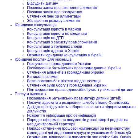
Відсудити дитину
Позовна заява про стягнення аліментів
Позовна заява про розлучення
Стягнення пені за аліментами
Збільшення розміру аліментів
Юридична консультація
Консультація юриста в Харкові
Консультація юриста по кредитам
Консультація по ДТП
Консультація з захисту прав споживачів
Консультація з трудових спорів
Консультація адвоката Харків
Отримати юридичну консультацію в Україні
Юридичні послуги для іноземців
Розлучення з громадянином України
Позбавлення батьківських прав громадянина України
Стягнення аліментів з громадянина України
Виписка іноземця
Встановлення батьківства щодо іноземця
Стягнення суми боргу з громадянина України
Підтвердження права одноосібної участі у вихованні дитини
Послуги адвоката
Позбавлення батьківських прав матері дитини (дітей)
Послуги адвоката з розірвання шлюбу в Івано-Франківську
Довідка про відсутність заборон на заняття підприємницькою
діяльністю
Розкриття інформації про бенефіціарів
Порядок оформлення документів у разі смерті родичів на
непідконтрольній території
Порядок стягнення грошової компенсації за невикористані
календарні дні додаткової відпустки учасникам бойових дій
Отримання, відновлення документів про освіту Київ, Харків,