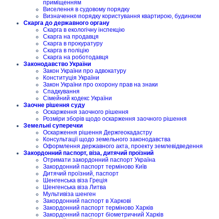
приміщенням
Виселення в судовому порядку
Визначення порядку користування квартирою, будинком
Скарга до державного органу
Скарга в екологічну інспекцію
Скарга на продавця
Скарга в прокуратуру
Скарга в поліцію
Скарга на роботодавця
Законодавство України
Закон України про адвокатуру
Конституція України
Закон України про охорону прав на знаки
Спадкування
Сімейний кодекс України
Заочне рішення суду
Оскарження заочного рішення
Розміри зборів щодо оскарження заочного рішення
Земельні суперечки
Оскарження рішення Держгеокадастру
Консультації щодо земельного законодавства
Оформлення державного акта, проекту землевідведення
Закордонний паспорт, віза, дитячий проїзний
Отримати закордонний паспорт Україна
Закордонний паспорт терміново Київ
Дитячий проїзний, паспорт
Шенгенська віза Греція
Шенгенська віза Литва
Мультивіза шенген
Закордонний паспорт в Харкові
Закордонний паспорт терміново Харків
Закордонний паспорт біометричний Харків