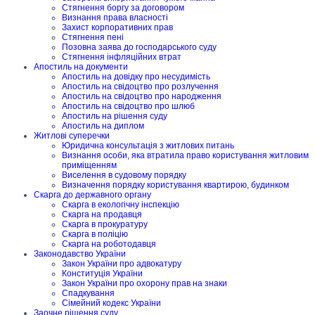
Стягнення боргу за договором
Визнання права власності
Захист корпоративних прав
Стягнення пені
Позовна заява до господарського суду
Стягнення інфляційних втрат
Апостиль на документи
Апостиль на довідку про несудимість
Апостиль на свідоцтво про розлучення
Апостиль на свідоцтво про народження
Апостиль на свідоцтво про шлюб
Апостиль на рішення суду
Апостиль на диплом
Житлові суперечки
Юридична консультація з житлових питань
Визнання особи, яка втратила право користування житловим
приміщенням
Виселення в судовому порядку
Визначення порядку користування квартирою, будинком
Скарга до державного органу
Скарга в екологічну інспекцію
Скарга на продавця
Скарга в прокуратуру
Скарга в поліцію
Скарга на роботодавця
Законодавство України
Закон України про адвокатуру
Конституція України
Закон України про охорону прав на знаки
Спадкування
Сімейний кодекс України
Заочне рішення суду