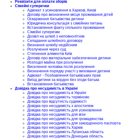
Реквізити для оплати зборів
Сімейні суперечки
Адвокат з усиновлення в Харкові, Києві
Договір про визначення місця проживання дітей
Оскарження батьківства дитини
Юридична консультація з сімейних питань
Встановлення факту спільного проживання
Сімейні суперечки
Дозвіл на шлюб з неповнолітнім
Складання шлюбного договору
Визнання шлюбу недійсним
Розлучення через суд
Стягнення аліментів Київ
Договір про матеріальне забезпечення дитини
Розподіл майна при розлученні
Виселення чоловіка після розлучення
Визначення порядку участі у вихованні дитини
Адвокат - Позбавлення батьківських прав
Виїзд дитини за кордон без згоди батька
Встановлення батьківства
Довідка про несудимість в Україні
Довідка про несудимість в Україні
Довідка про несудимість терміново
Довідка про відсутність судимості
Довідка про несудимість з апостилем
Довідка про несудимість для усиновлення
Довідка про несудимість для візи
Довідка про несудимість для громадянства
Довідка про несудимість для закордонного паспорта
Довідка про несудимість Харків
Довідка про несудимість Луганська область
Довідка про несудимість Донецька область