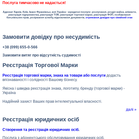
Послуга тимчасово не надається!
Адвокат Харків, Київ, Івано-Франківськ, вся Україна - юридичні послуги: розлучення, розділ майна, аліменти,
реєстрація підприємства, реєстрація ТОВ, реєстрація торгової марки, реєстрація ФОП, позбавлення
батьківських прав, розірвання шлюбу, відновлення документів,
отримання довідки про сімейний стан
Замовити довідку про несудимість
+38 (099) 655-0-566
Замовити витяг про відсутність судимості
Реєстрація Торгової Марки
Реєстрація торгової марки, знака на товари або послуги
додасть
впізнаваності і солідності Вашому бізнесу.
Якісна і швидка реєстрація знака, логотипу, бренду (торгової марки) -
Україна
Надійний захист Ваших прав інтелектуальної власності.
далі »
Реєстрація юридичних осіб
Створення та реєстрація юридичних осіб
.
Послуга з абонентського обслуговування юридичних осіб.