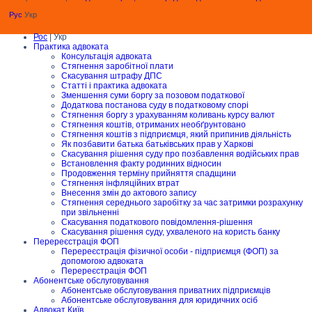
Рус
Укр
Рос
| Укр
Практика адвоката
Консультація адвоката
Стягнення заробітної плати
Скасування штрафу ДПС
Статті і практика адвоката
Зменшення суми боргу за позовом податкової
Додаткова постанова суду в податковому спорі
Стягнення боргу з урахуванням коливань курсу валют
Стягнення коштів, отриманих необґрунтовано
Стягнення коштів з підприємця, який припинив діяльність
Як позбавити батька батьківських прав у Харкові
Скасування рішення суду про позбавлення водійських прав
Встановлення факту родинних відносин
Продовження терміну прийняття спадщини
Стягнення інфляційних втрат
Внесення змін до актового запису
Стягнення середнього заробітку за час затримки розрахунку
при звільненні
Скасування податкового повідомлення-рішення
Скасування рішення суду, ухваленого на користь банку
Перереєстрація ФОП
Перереєстрація фізичної особи - підприємця (ФОП) за
допомогою адвоката
Перереєстрація ФОП
Абонентське обслуговування
Абонентське обслуговування приватних підприємців
Абонентське обслуговування для юридичних осіб
Адвокат Київ