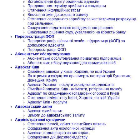
Встановлення факту родинних відносин
Продовження терміну прийняття спадщини
Стягнення інфляційних втрат
Внесення змін до актового запису
Стягнення середнього заробітку за час затримки розрахунку
при звільненні
Скасування податкового повідомлення-рішення
Скасування рішення суду, ухваленого на користь банку
Перереєстрація ФОП
Перереєстрація фізичної особи - підприємця (ФОП) за
допомогою адвоката
Перереєстрація ФОП
Абонентське обслуговування
Абонентське обслуговування приватних підприємців
Абонентське обслуговування для юридичних осіб
Адвокат Київ
Сімейний адвокат у Києві, Харкові, по всій Україні
Як отримати свідоцтво про смерть на території Луганська,
Донецька, Криму
Адвокат Україна - послуги досвідчених адвокатів
Сімейний адвокат Київ - аліменти, розірвання шлюбу
Адвокат по спадкуванню (спадкових спорах) в Києві
Стягнення аліментів у Києві, Харкові, по всій Україні
Адвокат Київ - послуги
Адвокатський запит
Адвокатський запит
Вимоги до адвокатського запиту
Адміністративні суперечки
Стягнення пенсії, юрист з пенсійних питань
Оскарження акта екологічної інспекції
Адвокат з адміністративних справ
Оскарження дій Держгеокадастру