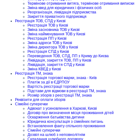
Термінове отримання витяга, термінове отримання виписки
Зміна квед для юридичних і фізичних осіб
Реорганізація, ліквідація підприємства
Закриття приватного підприємця
Реєстрація ТОВ, СПД у Києві
Реєстрація ТОВ у Києві
Зміна засновника ТОВ у Києві
Зміна найменування ТОВ у Києві
Реєстрація ПП у Києві
Зміна адреси ТОВ у Києві
Зміна директора ТОВ у Києві
Реєстрація СПД у Києві
Переведення ТОВ, СПД, ПП з Криму до Києва
Ліквідація, закриття ТОВ, ПП у Києві
Ліквідація, закриття СПД у Києві
Зміна КВЕД у Києві
Реєстрація ТМ, знака
Реєстрація торгової марки, знака - Київ
Платіж за дії в ЄДРПОУ
Вартість реєстрації торгової марки
Підстави для відмови в реєстрації ТМ, знака
Розмір зборів з реєстрації ТМ, знака
Реквізити для оплати зборів
Сімейні суперечки
Адвокат з усиновлення в Харкові, Києві
Договір про визначення місця проживання дітей
Оскарження батьківства дитини
Юридична консультація з сімейних питань
Встановлення факту спільного проживання
Сімейні суперечки
Дозвіл на шлюб з неповнолітнім
Складання шлюбного договору