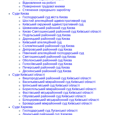
Відновлення на роботі
Повернення трудової книжки
Стягнення середнього заробітку
Суди Києва
Господарський суд міста Києва
Шостий апеляційний адміністративний суд
Київський окружний адміністративний суд
Шевченківський районний суд Києва
Києво-Святошинський районний суд Київської області
Подільський районний суд Києва
Дарницький районний суд Києва
Київський апеляційний суд
Солом'янський районний суд Києва
Дніпровський районний суд Києва
Північний апеляційний господарський суд
Святошинський районний суд Києва
Оболонський районний суд Києва
Голосіївський районний суд Києва
Печерський районний суд Києва
Деснянський районний суд Києва
Суди Київської області
Вишгородський районний суд Київської області
Васильківський міжрайонний суд Київської області
Ірпінський міський суд Київської області
Бориспільський міжрайонний суд Київської області
Фастівський міськрайонний суд Київської області
Обухівський районний суд Київської області
Білоцерківський міськрайонний суд Київської області
Броварський міжрайонний суд Київської області
Суди Харкова
Господарський суд Луганської області
Ленінський районний суд Харкова