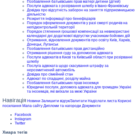
Позбавлення батьківських прав матері дитини (дітей)
Послуги адвоката з розірвання шлюбу в Івано-Франківську
Довідка про відсутність заборон на заняття підприємницькою
діяльністю
Розкриття інформації про бенефіціарів
Порядок оформлення документів у разі смерті родичів на
непідконтрольній території
Порядок стягнення грошової компенсації за невикористані
календарні дні додаткової відпустки учасникам бойових дій
Отримання, відновлення документів про освіту Київ, Харків,
Донецьк, Луганськ
Позбавлення батьківських прав дистанційно
Отримання рішення суду за допомогою адвоката
Послуги адвокатів в Києві та Київській області при розірванні
шлюбу
Послуга адвоката щодо скасування штрафу за
нерозмитнений автомобіль
Довідка про сімейний стан
Адвокат по спадщині, розділу майна
Позбавлення батьківських прав іноземця
Юридичні послуги, допомога адвоката для громадян Україні
та іноземців, які виїхали за межі України
Навігація
Новини
Залишити відгук/Запитати
Надіслати листа
Корисні
посилання
Мапа сайту
Дипломи та нагороди
Документи
Facebook
Instagram
Twitter
Хмара тегів