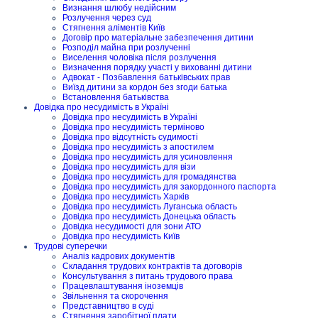
Визнання шлюбу недійсним
Розлучення через суд
Стягнення аліментів Київ
Договір про матеріальне забезпечення дитини
Розподіл майна при розлученні
Виселення чоловіка після розлучення
Визначення порядку участі у вихованні дитини
Адвокат - Позбавлення батьківських прав
Виїзд дитини за кордон без згоди батька
Встановлення батьківства
Довідка про несудимість в Україні
Довідка про несудимість в Україні
Довідка про несудимість терміново
Довідка про відсутність судимості
Довідка про несудимість з апостилем
Довідка про несудимість для усиновлення
Довідка про несудимість для візи
Довідка про несудимість для громадянства
Довідка про несудимість для закордонного паспорта
Довідка про несудимість Харків
Довідка про несудимість Луганська область
Довідка про несудимість Донецька область
Довідка несудимості для зони АТО
Довідка про несудимість Київ
Трудові суперечки
Аналіз кадрових документів
Складання трудових контрактів та договорів
Консультування з питань трудового права
Працевлаштування іноземців
Звільнення та скорочення
Представництво в суді
Стягнення заробітної плати