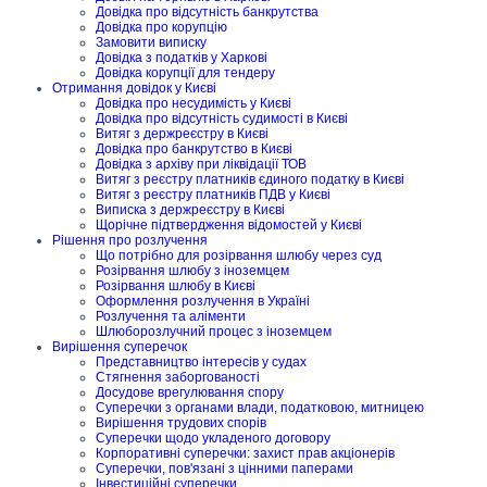
Довідка про відсутність банкрутства
Довідка про корупцію
Замовити виписку
Довідка з податків у Харкові
Довідка корупції для тендеру
Отримання довідок у Києві
Довідка про несудимість у Києві
Довідка про відсутність судимості в Києві
Витяг з держреєстру в Києві
Довідка про банкрутство в Києві
Довідка з архіву при ліквідації ТОВ
Витяг з реєстру платників єдиного податку в Києві
Витяг з реєстру платників ПДВ у Києві
Виписка з держреєстру в Києві
Щорічне підтвердження відомостей у Києві
Рішення про розлучення
Що потрібно для розірвання шлюбу через суд
Розірвання шлюбу з іноземцем
Розірвання шлюбу в Києві
Оформлення розлучення в Україні
Розлучення та аліменти
Шлюборозлучний процес з іноземцем
Вирішення суперечок
Представництво інтересів у судах
Стягнення заборгованості
Досудове врегулювання спору
Суперечки з органами влади, податковою, митницею
Вирішення трудових спорів
Суперечки щодо укладеного договору
Корпоративні суперечки: захист прав акціонерів
Суперечки, пов'язані з цінними паперами
Інвестиційні суперечки