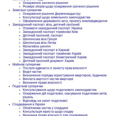
Оскарження заочного рішення
Розміри зборів щодо оскарження заочного рішення
Земельні суперечки
Оскарження рішення Держгеокадастру
Консультації щодо земельного законодавства
Оформлення державного акта, проекту землевідведення
Закордонний паспорт, віза, дитячий проїзний
Отримати закордонний паспорт Україна
Закордонний паспорт терміново Київ
Дитячий проїзний, паспорт
Шенгенська віза Греція
Шенгенська віза Литва
Мультивіза шенген
Закордонний паспорт в Харкові
Закордонний паспорт терміново Харків
Закордонний паспорт біометричний Харків
Дитячий проїзний документ Харків
Майнові суперечки
Послуги адвоката із захисту прав власності
Виділ частки
Визначення порядку користування квартирою, будинком
Виплата вартості частки квартири
Визнання права власності
Податкові суперечки
Консультування щодо податкового законодавства
Оскарження дій податкової, скасування податкових актів,
рішень
Відповідь на запит податкової
Спадкування в Україні
Обов'язкова частка у спадщині
Консультація юриста щодо спадку
Визнання права власності для спадкування