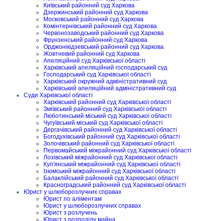
Київський районний суд Харкова
Дзержинський районний суд Харкова
Московський районний суд Харкова
Комінтернівський районний суд Харкова
Червонозаводський районний суд Харкова
Фрунзенський районний суд Харкова
Орджонікідзевський районний суд Харкова
Жовтневий районний суд Харкова
Апеляційний суд Харківської області
Харківський апеляційний господарський суд
Господарський суд Харківської області
Харківський окружний адміністративний суд
Харківський апеляційний адміністративний суд
Суди Харківської області
Харківський районний суд Харківської області
Зміївський районний суд Харківської області
Люботинський міський суд Харківської області
Чугуївський міський суд Харківської області
Дергачівський районний суд Харківської області
Богодухівський районний суд Харківської області
Золочівський районний суд Харківської області
Первомайський міжрайонний суд Харківської області
Лозівський міжрайонний суд Харківської області
Куп'янський міжрайонний суд Харківської області
Ізюмський міжрайонний суд Харківської області
Балаклійський районний суд Харківської області
Красноградський районний суд Харківської області
Юрист у шлюборозлучних справах
Юрист по аліментам
Юрист у шлюборозлучних справах
Юрист з розлучень
Юрист з розподілу майна