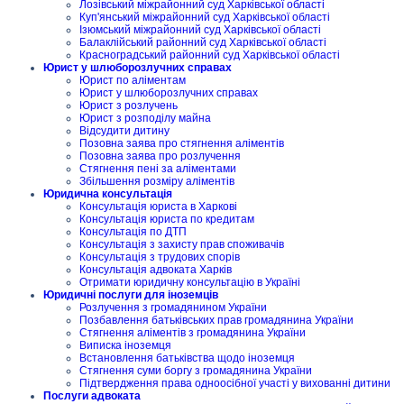
Лозівський міжрайонний суд Харківської області
Куп'янський міжрайонний суд Харківської області
Ізюмський міжрайонний суд Харківської області
Балаклійський районний суд Харківської області
Красноградський районний суд Харківської області
Юрист у шлюборозлучних справах
Юрист по аліментам
Юрист у шлюборозлучних справах
Юрист з розлучень
Юрист з розподілу майна
Відсудити дитину
Позовна заява про стягнення аліментів
Позовна заява про розлучення
Стягнення пені за аліментами
Збільшення розміру аліментів
Юридична консультація
Консультація юриста в Харкові
Консультація юриста по кредитам
Консультація по ДТП
Консультація з захисту прав споживачів
Консультація з трудових спорів
Консультація адвоката Харків
Отримати юридичну консультацію в Україні
Юридичні послуги для іноземців
Розлучення з громадянином України
Позбавлення батьківських прав громадянина України
Стягнення аліментів з громадянина України
Виписка іноземця
Встановлення батьківства щодо іноземця
Стягнення суми боргу з громадянина України
Підтвердження права одноосібної участі у вихованні дитини
Послуги адвоката