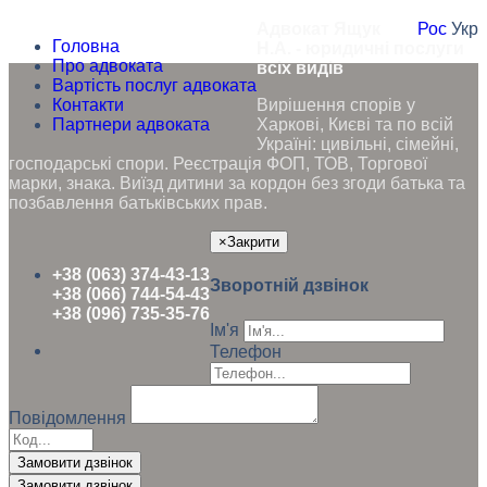
Адвокат Ящук
Рос
Укр
Головна
Н.А. - юридичні послуги
Про адвоката
всіх видів
Вартість послуг адвоката
Контакти
Вирішення спорів у
Партнери адвоката
Харкові, Києві та по всій
Україні: цивільні, сімейні,
господарські спори. Реєстрація ФОП, ТОВ, Торгової
марки, знака. Виїзд дитини за кордон без згоди батька та
позбавлення батьківських прав.
×
Закрити
+38 (063) 374-43-13
Зворотній дзвінок
+38 (066) 744-54-43
+38 (096) 735-35-76
Ім'я
Телефон
Повідомлення
Замовити дзвінок