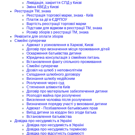
Ліквідація, закриття СПД у Києві
Зміна КВЕД у Києві
Реєстрація ТМ, знака
Реєстрація торгової марки, знака - Київ
Платіж за дії в ЄДРПОУ
Вартість реєстрації торгової марки
Підстави для відмови в реєстрації ТМ, знака
Розмір зборів з реєстрації ТМ, знака
Реквізити для оплати зборів
Сімейні суперечки
Адвокат з усиновлення в Харкові, Києві
Договір про визначення місця проживання дітей
Оскарження батьківства дитини
Юридична консультація з сімейних питань
Встановлення факту спільного проживання
Сімейні суперечки
Дозвіл на шлюб з неповнолітнім
Складання шлюбного договору
Визнання шлюбу недійсним
Розлучення через суд
Стягнення аліментів Київ
Договір про матеріальне забезпечення дитини
Розподіл майна при розлученні
Виселення чоловіка після розлучення
Визначення порядку участі у вихованні дитини
Адвокат - Позбавлення батьківських прав
Виїзд дитини за кордон без згоди батька
Встановлення батьківства
Довідка про несудимість в Україні
Довідка про несудимість в Україні
Довідка про несудимість терміново
Довідка про відсутність судимості