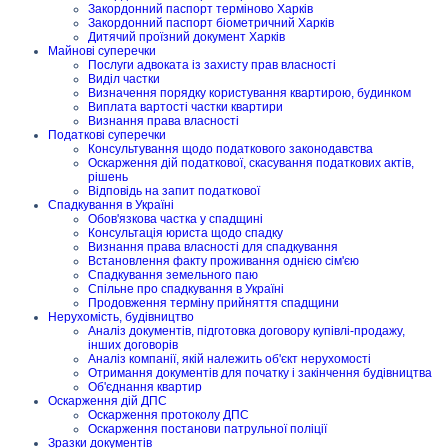
Закордонний паспорт терміново Харків
Закордонний паспорт біометричний Харків
Дитячий проїзний документ Харків
Майнові суперечки
Послуги адвоката із захисту прав власності
Виділ частки
Визначення порядку користування квартирою, будинком
Виплата вартості частки квартири
Визнання права власності
Податкові суперечки
Консультування щодо податкового законодавства
Оскарження дій податкової, скасування податкових актів,
рішень
Відповідь на запит податкової
Спадкування в Україні
Обов'язкова частка у спадщині
Консультація юриста щодо спадку
Визнання права власності для спадкування
Встановлення факту проживання однією сім'єю
Спадкування земельного паю
Спільне про спадкування в Україні
Продовження терміну прийняття спадщини
Нерухомість, будівництво
Аналіз документів, підготовка договору купівлі-продажу,
інших договорів
Аналіз компанії, якій належить об'єкт нерухомості
Отримання документів для початку і закінчення будівництва
Об'єднання квартир
Оскарження дій ДПС
Оскарження протоколу ДПС
Оскарження постанови патрульної поліції
Зразки документів