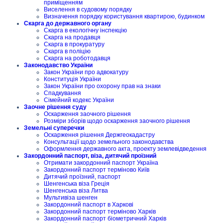
приміщенням
Виселення в судовому порядку
Визначення порядку користування квартирою, будинком
Скарга до державного органу
Скарга в екологічну інспекцію
Скарга на продавця
Скарга в прокуратуру
Скарга в поліцію
Скарга на роботодавця
Законодавство України
Закон України про адвокатуру
Конституція України
Закон України про охорону прав на знаки
Спадкування
Сімейний кодекс України
Заочне рішення суду
Оскарження заочного рішення
Розміри зборів щодо оскарження заочного рішення
Земельні суперечки
Оскарження рішення Держгеокадастру
Консультації щодо земельного законодавства
Оформлення державного акта, проекту землевідведення
Закордонний паспорт, віза, дитячий проїзний
Отримати закордонний паспорт Україна
Закордонний паспорт терміново Київ
Дитячий проїзний, паспорт
Шенгенська віза Греція
Шенгенська віза Литва
Мультивіза шенген
Закордонний паспорт в Харкові
Закордонний паспорт терміново Харків
Закордонний паспорт біометричний Харків