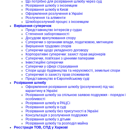
Що потрібно для розірвання шлюбу через суд
Розірвання шлюбу з іноземцем
Розірвання шлюбу в Києві
Оформлення розлучення в Україні
Розлучення та аліменти
Шлюборозлучний процес з іноземцем
Вирішення суперечок
Представництво інтересів у судах
Стягнення заборгованості
Досудове врегулювання спору
Суперечки з органами влади, податковою, митницею
Вирішення трудових спорів
Суперечки щодо укладеного договору
Корпоративні суперечки: захист прав акціонерів
Суперечки, пов'язані з цінними паперами
Інвестиційні суперечки
Суперечки у сфері страхування
Спори щодо будівництва та нерухомості, земельні спори
Суперечкиі із захисту прав споживачів
Представництво в Європейському суді
Розірвання шлюбу
Оформлення розірвання шлюбу (розлучення) під час
карантину в Україні
Розірвання шлюбу за спільною заявою подружжя - порядок і
особливості
Розірвання шлюбу в РАЦСі
Розірвання шлюбу в суді
Розірвання шлюбу без присутності в Україні
Консультація з розлучення подружжя
Розірвання шлюбу з дітьми
Розірвання шлюбу та розподіл майна
Реєстрація ТОВ, СПД у Харкові