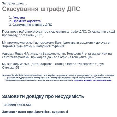
Загрузка флеш...
Скасування штрафу ДПС
Головна
Практика адвоката
Скасування штрафу ДПС
Постанова районного суду про скасування штрафу ДПС. Оскарження в суді
протоколу, постанови ДПС.
Ми проконсультуємо і допоможемо Вам підготувати документи до суду в
Харкові і будь-якому іншому місті України!
Адвокат Ящук Н.А. знає, як Вам допомогти. Телефонуйте за вказаними на
сайті телефонами, приходьте до нас в офіс на консультацію.
Ми знаходимось в центрі Харкова - станція метро "Університет", вул.
Сумська, 53.
Адвокат Харків, Київ, Івано-Франківськ, вся Україна - юридичні послуги: розлучення, розділ майна, аліменти,
реєстрація підприємства, реєстрація ТОВ, реєстрація торгової марки, реєстрація ФОП, позбавлення
батьківських прав, розірвання шлюбу, відновлення документів,
отримання довідки про сімейний стан
Замовити довідку про несудимість
+38 (099) 655-0-566
Замовити витяг про відсутність судимості