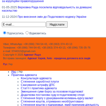
за корупційні правопорушення
01-05-2025
Верховна Рада посилила відповідальність за домашнє
насильство
11-12-2024
Про внесення змін до Податкового кодексу України
Підписатись
Відмовитись
Viber, WhatsApp: +38 (066) 744-54-43, +38 (063) 374-43-13
Телефони: +38 (066) 744-54-43, +38 (063) 374-43-13, +38 (096) 735-35-76
e-mail: 3744313@gmail.com
Copyright © 2025
Адвокат Ящук
Всі права захищені.
Адвокат Харків, Київ - юридична допомога всіх видів
Рус
Укр
Рос
| Укр
Практика адвоката
Консультація адвоката
Стягнення заробітної плати
Скасування штрафу ДПС
Статті і практика адвоката
Зменшення суми боргу за позовом податкової
Додаткова постанова суду в податковому спорі
Стягнення боргу з урахуванням коливань курсу валют
Стягнення коштів, отриманих необґрунтовано
Стягнення коштів з підприємця, який припинив діяльність