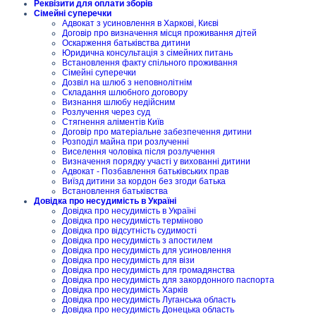
Реквізити для оплати зборів
Сімейні суперечки
Адвокат з усиновлення в Харкові, Києві
Договір про визначення місця проживання дітей
Оскарження батьківства дитини
Юридична консультація з сімейних питань
Встановлення факту спільного проживання
Сімейні суперечки
Дозвіл на шлюб з неповнолітнім
Складання шлюбного договору
Визнання шлюбу недійсним
Розлучення через суд
Стягнення аліментів Київ
Договір про матеріальне забезпечення дитини
Розподіл майна при розлученні
Виселення чоловіка після розлучення
Визначення порядку участі у вихованні дитини
Адвокат - Позбавлення батьківських прав
Виїзд дитини за кордон без згоди батька
Встановлення батьківства
Довідка про несудимість в Україні
Довідка про несудимість в Україні
Довідка про несудимість терміново
Довідка про відсутність судимості
Довідка про несудимість з апостилем
Довідка про несудимість для усиновлення
Довідка про несудимість для візи
Довідка про несудимість для громадянства
Довідка про несудимість для закордонного паспорта
Довідка про несудимість Харків
Довідка про несудимість Луганська область
Довідка про несудимість Донецька область