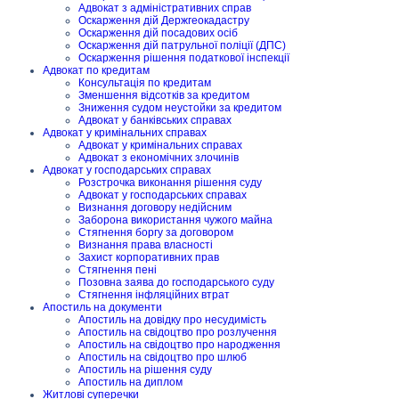
Адвокат з адміністративних справ
Оскарження дій Держгеокадастру
Оскарження дій посадових осіб
Оскарження дій патрульної поліції (ДПС)
Оскарження рішення податкової інспекції
Адвокат по кредитам
Консультація по кредитам
Зменшення відсотків за кредитом
Зниження судом неустойки за кредитом
Адвокат у банківських справах
Адвокат у кримінальних справах
Адвокат у кримінальних справах
Адвокат з економічних злочинів
Адвокат у господарських справах
Розстрочка виконання рішення суду
Адвокат у господарських справах
Визнання договору недійсним
Заборона використання чужого майна
Стягнення боргу за договором
Визнання права власності
Захист корпоративних прав
Стягнення пені
Позовна заява до господарського суду
Стягнення інфляційних втрат
Апостиль на документи
Апостиль на довідку про несудимість
Апостиль на свідоцтво про розлучення
Апостиль на свідоцтво про народження
Апостиль на свідоцтво про шлюб
Апостиль на рішення суду
Апостиль на диплом
Житлові суперечки