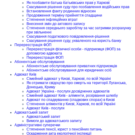
Як позбавити батька батьківських прав у Харкові
Скасування рішення суду про позбавлення водійських прав
Встановлення факту родинних відносин
Продовження терміну прийняття спадщини
Стягнення інфляційних втрат
Внесення змін до актового запису
Стягнення середнього заробітку за час затримки розрахунку
при звільненні
Скасування податкового повідомлення-рішення
Скасування рішення суду, ухваленого на користь банку
Перереєстрація ФОП
Перереєстрація фізичної особи - підприємця (ФОП) за
допомогою адвоката
Перереєстрація ФОП
Абонентське обслуговування
Абонентське обслуговування приватних підприємців
Абонентське обслуговування для юридичних осіб
Адвокат Київ
Сімейний адвокат у Києві, Харкові, по всій Україні
Як отримати свідоцтво про смерть на території Луганська,
Донецька, Криму
Адвокат Україна - послуги досвідчених адвокатів
Сімейний адвокат Київ - аліменти, розірвання шлюбу
Адвокат по спадкуванню (спадкових спорах) в Києві
Стягнення аліментів у Києві, Харкові, по всій Україні
Адвокат Київ - послуги
Адвокатський запит
Адвокатський запит
Вимоги до адвокатського запиту
Адміністративні суперечки
Стягнення пенсії, юрист з пенсійних питань
Оскарження акта екологічної інспекції