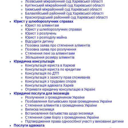
Лозівський міжрайонний суд Харківської області
Куп'янський міжрайонний суд Харківської області
Ізюмський міжрайонний суд Харківської області
Балаклійський районний суд Харківської області
Красноградський районний суд Харківської області
Юрист у шлюборозлучних справах
Юрист по аліментам
Юрист у шлюборозлучних справах
Юрист з розлучень
Юрист з розподілу майна
Відсудити дитину
Позовна заява про стягнення аліментів
Позовна заява про розлучення
Стягнення пені за аліментами
Збільшення розміру аліментів
Юридична консультація
Консультація юриста в Харкові
Консультація юриста по кредитам
Консультація по ДТП
Консультація з захисту прав споживачів
Консультація з трудових спорів
Консультація адвоката Харків
Отримати юридичну консультацію в Україні
Юридичні послуги для іноземців
Розлучення з громадянином України
Позбавлення батьківських прав громадянина України
Стягнення аліментів з громадянина України
Виписка іноземця
Встановлення батьківства щодо іноземця
Стягнення суми боргу з громадянина України
Підтвердження права одноосібної участі у вихованні дитини
Послуги адвоката