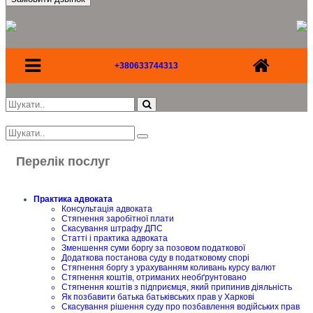
+380633744313
Перелік послуг
Практика адвоката
Консультація адвоката
Стягнення заробітної плати
Скасування штрафу ДПС
Статті і практика адвоката
Зменшення суми боргу за позовом податкової
Додаткова постанова суду в податковому спорі
Стягнення боргу з урахуванням коливань курсу валют
Стягнення коштів, отриманих необґрунтовано
Стягнення коштів з підприємця, який припинив діяльність
Як позбавити батька батьківських прав у Харкові
Скасування рішення суду про позбавлення водійських прав