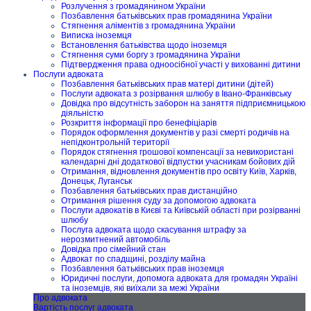
Розлучення з громадянином України
Позбавлення батьківських прав громадянина України
Стягнення аліментів з громадянина України
Виписка іноземця
Встановлення батьківства щодо іноземця
Стягнення суми боргу з громадянина України
Підтвердження права одноосібної участі у вихованні дитини
Послуги адвоката
Позбавлення батьківських прав матері дитини (дітей)
Послуги адвоката з розірвання шлюбу в Івано-Франківську
Довідка про відсутність заборон на заняття підприємницькою
діяльністю
Розкриття інформації про бенефіціарів
Порядок оформлення документів у разі смерті родичів на
непідконтрольній території
Порядок стягнення грошової компенсації за невикористані
календарні дні додаткової відпустки учасникам бойових дій
Отримання, відновлення документів про освіту Київ, Харків,
Донецьк, Луганськ
Позбавлення батьківських прав дистанційно
Отримання рішення суду за допомогою адвоката
Послуги адвокатів в Києві та Київській області при розірванні
шлюбу
Послуга адвоката щодо скасування штрафу за
нерозмитнений автомобіль
Довідка про сімейний стан
Адвокат по спадщині, розділу майна
Позбавлення батьківських прав іноземця
Юридичні послуги, допомога адвоката для громадян Україні
та іноземців, які виїхали за межі України
Про адвоката
Вартість послуг адвоката