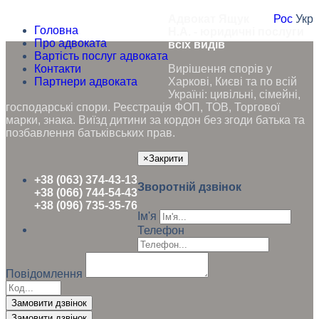
Адвокат Ящук
Рос
Укр
Головна
Н.А. - юридичні послуги
Про адвоката
всіх видів
Вартість послуг адвоката
Контакти
Вирішення спорів у
Партнери адвоката
Харкові, Києві та по всій
Україні: цивільні, сімейні,
господарські спори. Реєстрація ФОП, ТОВ, Торгової
марки, знака. Виїзд дитини за кордон без згоди батька та
позбавлення батьківських прав.
×
Закрити
+38 (063) 374-43-13
Зворотній дзвінок
+38 (066) 744-54-43
+38 (096) 735-35-76
Ім'я
Телефон
Повідомлення
Замовити дзвінок