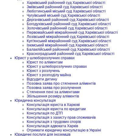
Харківський районний суд Харківської області
Зміївський районний суд Харківської області
Люботинський міський суд Харківської області
Чугуївський міський суд Харківської області
Дергачівський районний суд Харківської області
Богодухівський районний суд Харківської області
Золочівський районний суд Харківської області
Первомайський міжрайонний суд Харківської області
Лозівський міжрайонний суд Харківської області
Куп'янський міжрайонний суд Харківської області
Ізюмський міжрайонний суд Харківської області
Балаклійський районний суд Харківської області
Красноградський районний суд Харківської області
Юрист у шлюборозлучних справах
Юрист по аліментам
Юрист у шлюборозлучних справах
Юрист з розлучень
Юрист з розподілу майна
Відсудити дитину
Позовна заява про стягнення аліментів
Позовна заява про розлучення
Стягнення пені за аліментами
Збільшення розміру аліментів
Юридична консультація
Консультація юриста в Харкові
Консультація юриста по кредитам
Консультація по ДТП
Консультація з захисту прав споживачів
Консультація з трудових спорів
Консультація адвоката Харків
Отримати юридичну консультацію в Україні
Юридичні послуги для іноземців