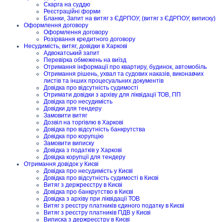
Скарга на суддю
Реєстраційні форми
Бланки, Запит на витяг з ЄДРПОУ, (витяг з ЄДРПОУ, виписку)
Оформлення договору
Оформлення договору
Розірвання кредитного договору
Несудимість, витяг, довідки в Харкові
Адвокатський запит
Перевірка обмежень на виїзд
Отримання інформації про квартиру, будинок, автомобіль
Отримання рішень, ухвал та судових наказів, виконавчих
листів та інших процесуальних документів
Довідка про відсутність судимості
Отримати довідки з архіву для ліквідації ТОВ, ПП
Довідка про несудимість
Довідки для тендеру
Замовити витяг
Дозвіл на торгівлю в Харкові
Довідка про відсутність банкрутства
Довідка про корупцію
Замовити виписку
Довідка з податків у Харкові
Довідка корупції для тендеру
Отримання довідок у Києві
Довідка про несудимість у Києві
Довідка про відсутність судимості в Києві
Витяг з держреєстру в Києві
Довідка про банкрутство в Києві
Довідка з архіву при ліквідації ТОВ
Витяг з реєстру платників єдиного податку в Києві
Витяг з реєстру платників ПДВ у Києві
Виписка з держреєстру в Києві