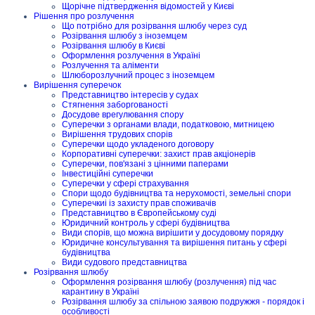
Щорічне підтвердження відомостей у Києві
Рішення про розлучення
Що потрібно для розірвання шлюбу через суд
Розірвання шлюбу з іноземцем
Розірвання шлюбу в Києві
Оформлення розлучення в Україні
Розлучення та аліменти
Шлюборозлучний процес з іноземцем
Вирішення суперечок
Представництво інтересів у судах
Стягнення заборгованості
Досудове врегулювання спору
Суперечки з органами влади, податковою, митницею
Вирішення трудових спорів
Суперечки щодо укладеного договору
Корпоративні суперечки: захист прав акціонерів
Суперечки, пов'язані з цінними паперами
Інвестиційні суперечки
Суперечки у сфері страхування
Спори щодо будівництва та нерухомості, земельні спори
Суперечкиі із захисту прав споживачів
Представництво в Європейському суді
Юридичний контроль у сфері будівництва
Види спорів, що можна вирішити у досудовому порядку
Юридичне консультування та вирішення питань у сфері
будівництва
Види судового представництва
Розірвання шлюбу
Оформлення розірвання шлюбу (розлучення) під час
карантину в Україні
Розірвання шлюбу за спільною заявою подружжя - порядок і
особливості