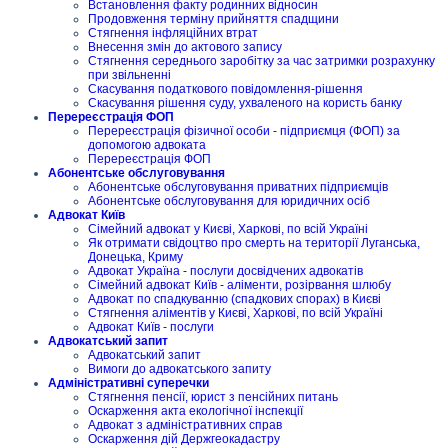
Встановлення факту родинних відносин
Продовження терміну прийняття спадщини
Стягнення інфляційних втрат
Внесення змін до актового запису
Стягнення середнього заробітку за час затримки розрахунку
при звільненні
Скасування податкового повідомлення-рішення
Скасування рішення суду, ухваленого на користь банку
Перереєстрація ФОП
Перереєстрація фізичної особи - підприємця (ФОП) за
допомогою адвоката
Перереєстрація ФОП
Абонентське обслуговування
Абонентське обслуговування приватних підприємців
Абонентське обслуговування для юридичних осіб
Адвокат Київ
Сімейний адвокат у Києві, Харкові, по всій Україні
Як отримати свідоцтво про смерть на території Луганська,
Донецька, Криму
Адвокат Україна - послуги досвідчених адвокатів
Сімейний адвокат Київ - аліменти, розірвання шлюбу
Адвокат по спадкуванню (спадкових спорах) в Києві
Стягнення аліментів у Києві, Харкові, по всій Україні
Адвокат Київ - послуги
Адвокатський запит
Адвокатський запит
Вимоги до адвокатського запиту
Адміністративні суперечки
Стягнення пенсії, юрист з пенсійних питань
Оскарження акта екологічної інспекції
Адвокат з адміністративних справ
Оскарження дій Держгеокадастру