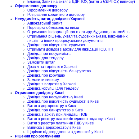
Бланки, Запит на витяг з ЄДРПОУ, (витяг з ЄДРПОУ, виписку)
Оформлення договору
Оформлення договору
Розірвання кредитного договору
Несудимість, витяг, довідки в Харкові
Адвокатський запит
Перевірка обмежень на виїзд
Отримання інформації про квартиру, будинок, автомобіль
Отримання рішень, ухвал та судових наказів, виконавчих
листів та інших процесуальних документів
Довідка про відсутність судимості
Отримати довідки з архіву для ліквідації ТОВ, ПП
Довідка про несудимість
Довідки для тендеру
Замовити витяг
Дозвіл на торгівлю в Харкові
Довідка про відсутність банкрутства
Довідка про корупцію
Замовити виписку
Довідка з податків у Харкові
Довідка корупції для тендеру
Отримання довідок у Києві
Довідка про несудимість у Києві
Довідка про відсутність судимості в Києві
Витяг з держреєстру в Києві
Довідка про банкрутство в Києві
Довідка з архіву при ліквідації ТОВ
Витяг з реєстру платників єдиного податку в Києві
Витяг з реєстру платників ПДВ у Києві
Виписка з держреєстру в Києві
Щорічне підтвердження відомостей у Києві
Рішення про розлучення