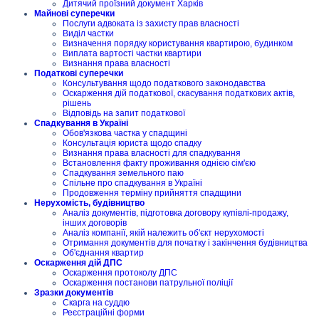
Дитячий проїзний документ Харків
Майнові суперечки
Послуги адвоката із захисту прав власності
Виділ частки
Визначення порядку користування квартирою, будинком
Виплата вартості частки квартири
Визнання права власності
Податкові суперечки
Консультування щодо податкового законодавства
Оскарження дій податкової, скасування податкових актів,
рішень
Відповідь на запит податкової
Спадкування в Україні
Обов'язкова частка у спадщині
Консультація юриста щодо спадку
Визнання права власності для спадкування
Встановлення факту проживання однією сім'єю
Спадкування земельного паю
Спільне про спадкування в Україні
Продовження терміну прийняття спадщини
Нерухомість, будівництво
Аналіз документів, підготовка договору купівлі-продажу,
інших договорів
Аналіз компанії, якій належить об'єкт нерухомості
Отримання документів для початку і закінчення будівництва
Об'єднання квартир
Оскарження дій ДПС
Оскарження протоколу ДПС
Оскарження постанови патрульної поліції
Зразки документів
Скарга на суддю
Реєстраційні форми