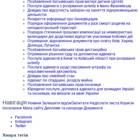
Позбавлення батьківських прав матері дитини (дітей)
Послуги адвоката з розірвання шлюбу в Івано-Франківську
Довідка про відсутність заборон на заняття підприємницькою
діяльністю
Розкриття інформації про бенефіціарів
Порядок оформлення документів у разі смерті родичів на
непідконтрольній території
Порядок стягнення грошової компенсації за невикористані
календарні дні додаткової відпустки учасникам бойових дій
Отримання, відновлення документів про освіту Київ, Харків,
Донецьк, Луганськ
Позбавлення батьківських прав дистанційно
Отримання рішення суду за допомогою адвоката
Послуги адвокатів в Києві та Київській області при розірванні
шлюбу
Послуга адвоката щодо скасування штрафу за
нерозмитнений автомобіль
Довідка про сімейний стан
Адвокат по спадщині, розділу майна
Позбавлення батьківських прав іноземця
Юридичні послуги, допомога адвоката для громадян Україні
та іноземців, які виїхали за межі України
Навігація
Новини
Залишити відгук/Запитати
Надіслати листа
Корисні
посилання
Мапа сайту
Дипломи та нагороди
Документи
Facebook
Instagram
Twitter
Хмара тегів