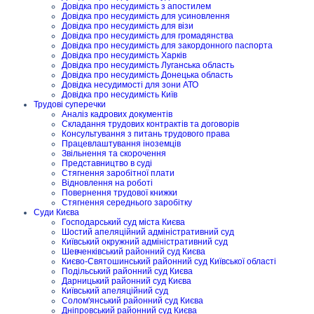
Довідка про несудимість з апостилем
Довідка про несудимість для усиновлення
Довідка про несудимість для візи
Довідка про несудимість для громадянства
Довідка про несудимість для закордонного паспорта
Довідка про несудимість Харків
Довідка про несудимість Луганська область
Довідка про несудимість Донецька область
Довідка несудимості для зони АТО
Довідка про несудимість Київ
Трудові суперечки
Аналіз кадрових документів
Складання трудових контрактів та договорів
Консультування з питань трудового права
Працевлаштування іноземців
Звільнення та скорочення
Представництво в суді
Стягнення заробітної плати
Відновлення на роботі
Повернення трудової книжки
Стягнення середнього заробітку
Суди Києва
Господарський суд міста Києва
Шостий апеляційний адміністративний суд
Київський окружний адміністративний суд
Шевченківський районний суд Києва
Києво-Святошинський районний суд Київської області
Подільський районний суд Києва
Дарницький районний суд Києва
Київський апеляційний суд
Солом'янський районний суд Києва
Дніпровський районний суд Києва