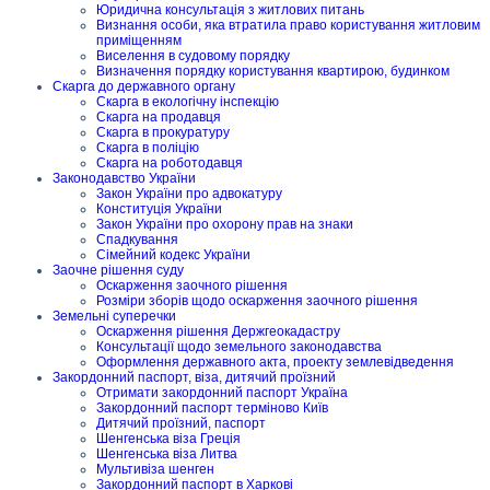
Юридична консультація з житлових питань
Визнання особи, яка втратила право користування житловим
приміщенням
Виселення в судовому порядку
Визначення порядку користування квартирою, будинком
Скарга до державного органу
Скарга в екологічну інспекцію
Скарга на продавця
Скарга в прокуратуру
Скарга в поліцію
Скарга на роботодавця
Законодавство України
Закон України про адвокатуру
Конституція України
Закон України про охорону прав на знаки
Спадкування
Сімейний кодекс України
Заочне рішення суду
Оскарження заочного рішення
Розміри зборів щодо оскарження заочного рішення
Земельні суперечки
Оскарження рішення Держгеокадастру
Консультації щодо земельного законодавства
Оформлення державного акта, проекту землевідведення
Закордонний паспорт, віза, дитячий проїзний
Отримати закордонний паспорт Україна
Закордонний паспорт терміново Київ
Дитячий проїзний, паспорт
Шенгенська віза Греція
Шенгенська віза Литва
Мультивіза шенген
Закордонний паспорт в Харкові