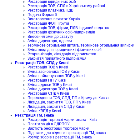
Реєстрація юридичних осіб
Реєстрація ТОВ, СПД в Харківському районі
Реєстрація платника ПДВ
Подача Форми 6
Виготовлення печаток Харків
Реєстрація ФОП I групи
Реєстрація ТОВ, фірми, ПДВ і єдиний податок
Реєстрація фізичних осіб-підприємців
Внесення змін до статуту
Зміна директора, адреси
Термінове отримання витяга, термінове отримання виписки
Зміна квед для юридичних і фізичних осіб
Реорганізація, ліквідація підприємства
Закриття приватного підприємця
Реєстрація ТОВ, СПД у Києві
Реєстрація ТОВ у Києві
Зміна засновника ТОВ у Києві
Зміна найменування ТОВ у Києві
Реєстрація ПП у Києві
Зміна адреси ТОВ у Києві
Зміна директора ТОВ у Києві
Реєстрація СПД у Києві
Переведення ТОВ, СПД, ПП з Криму до Києва
Ліквідація, закриття ТОВ, ПП у Києві
Ліквідація, закриття СПД у Києві
Зміна КВЕД у Києві
Реєстрація ТМ, знака
Реєстрація торгової марки, знака - Київ
Платіж за дії в ЄДРПОУ
Вартість реєстрації торгової марки
Підстави для відмови в реєстрації ТМ, знака
Розмір зборів з реєстрації ТМ, знака