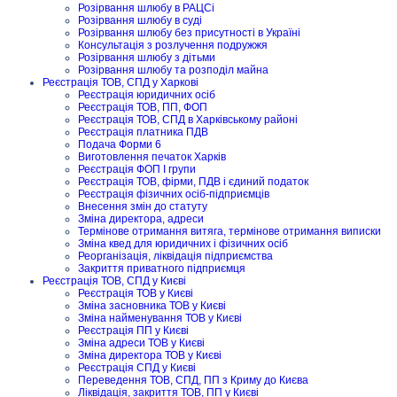
Розірвання шлюбу в РАЦСі
Розірвання шлюбу в суді
Розірвання шлюбу без присутності в Україні
Консультація з розлучення подружжя
Розірвання шлюбу з дітьми
Розірвання шлюбу та розподіл майна
Реєстрація ТОВ, СПД у Харкові
Реєстрація юридичних осіб
Реєстрація ТОВ, ПП, ФОП
Реєстрація ТОВ, СПД в Харківському районі
Реєстрація платника ПДВ
Подача Форми 6
Виготовлення печаток Харків
Реєстрація ФОП I групи
Реєстрація ТОВ, фірми, ПДВ і єдиний податок
Реєстрація фізичних осіб-підприємців
Внесення змін до статуту
Зміна директора, адреси
Термінове отримання витяга, термінове отримання виписки
Зміна квед для юридичних і фізичних осіб
Реорганізація, ліквідація підприємства
Закриття приватного підприємця
Реєстрація ТОВ, СПД у Києві
Реєстрація ТОВ у Києві
Зміна засновника ТОВ у Києві
Зміна найменування ТОВ у Києві
Реєстрація ПП у Києві
Зміна адреси ТОВ у Києві
Зміна директора ТОВ у Києві
Реєстрація СПД у Києві
Переведення ТОВ, СПД, ПП з Криму до Києва
Ліквідація, закриття ТОВ, ПП у Києві