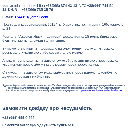
Контактні телефони:
Life:)
+38(063) 374-43-13
,
МТС
+38(066) 744-54-
43
,
KyivStar
+38(096) 735-35-76
Е-маil:
3744313@gmail.com
Пошта для кореспонденції: 61124, м. Харків, пр. пр. Гагаріна, 165, корпус 5,
кв.24
Компанія "Адвокат Ящук і партнери", досвід понад 18 років. Вирішуємо
будь-які, навіть найскладніші питання.
Ви можете залишити інформацію на електронну пошту англійською,
російською, українською або своєю рідною мовою.
А також поспілкуватися з адвокатом особисто англійською, російською,
українською мовою або ж іншою мовою через перекладача.
Спілкування з адвокатом може відбуватися через наречену, майбутню
дружину, громадянку України.
Адвокат Харків, Київ, Івано-Франківськ, вся Україна - юридичні послуги: розлучення, розділ майна, аліменти,
реєстрація підприємства, реєстрація ТОВ, реєстрація торгової марки, реєстрація ФОП, позбавлення
батьківських прав, розірвання шлюбу, відновлення документів,
отримання довідки про сімейний стан
Замовити довідку про несудимість
+38 (099) 655-0-566
Замовити витяг про відсутність судимості