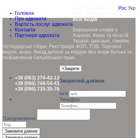
Адвокат Ящук
Рос
Укр
Головна
Н.А. - юридичні послуги
Про адвоката
всіх видів
Вартість послуг адвоката
Контакти
Вирішення спорів у
Партнери адвоката
Харкові, Києві та по всій
Україні: цивільні, сімейні,
господарські спори. Реєстрація ФОП, ТОВ, Торгової
марки, знака. Виїзд дитини за кордон без згоди батька та
позбавлення батьківських прав.
×
Закрити
+38 (063) 374-43-13
Зворотній дзвінок
+38 (066) 744-54-43
+38 (096) 735-35-76
Ім'я
Телефон
Повідомлення
Замовити дзвінок