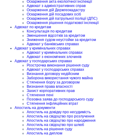
Оскарження акта екологічної інспекції
Адвокат з адміністративних справ
Оскарження дій Держгеокадастру
Оскарження дій посадових осіб
Оскарження дій патрульної поліції (ДПС)
Оскарження рішення податкової інспекції
Адвокат по кредитам
Консультація по кредитам
Зменшення відсотків за кредитом
Зниження судом неустойки за кредитом
Адвокат у банківських справах
Адвокат у кримінальних справах
Адвокат у кримінальних справах
Адвокат з економічних злочинів
Адвокат у господарських справах
Розстрочка виконання рішення суду
Адвокат у господарських справах
Визнання договору недійсним
Заборона використання чужого майна
Стягнення боргу за договором
Визнання права власності
Захист корпоративних прав
Стягнення пені
Позовна заява до господарського суду
Стягнення інфляційних втрат
Апостиль на документи
Апостиль на довідку про несудимість
Апостиль на свідоцтво про розлучення
Апостиль на свідоцтво про народження
Апостиль на свідоцтво про шлюб
Апостиль на рішення суду
Апостиль на диплом