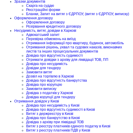
Зразки документів
Скарга на суддю
Реєстраційні форми
Бланки, Запит на витяг з ЄДРПОУ, (витяг з ЄДРПОУ, виписку)
Оформлення договору
Оформлення договору
Розірвання кредитного договору
Несудимість, витяг, довідки в Харкові
Адвокатський запит
Перевірка обмежень на виїзд
Отримання інформації про квартиру, будинок, автомобіль
Отримання рішень, ухвал та судових наказів, виконавчих
листів та інших процесуальних документів
Довідка про відсутність судимості
Отримати довідки з архіву для ліквідації ТОВ, ПП
Довідка про несудимість
Довідки для тендеру
Замовити витяг
Дозвіл на торгівлю в Харкові
Довідка про відсутність банкрутства
Довідка про корупцію
Замовити виписку
Довідка з податків у Харкові
Довідка корупції для тендеру
Отримання довідок у Києві
Довідка про несудимість у Києві
Довідка про відсутність судимості в Києві
Витяг з держреєстру в Києві
Довідка про банкрутство в Києві
Довідка з архіву при ліквідації ТОВ
Витяг з реєстру платників єдиного податку в Києві
Витяг з реєстру платників ПДВ у Києві