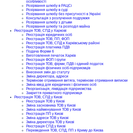
особливості
Розірвання шлюбу в РАЦСі
Розірвання шлюбу в суді
Розірвання шлюбу без присутності в Україні
Консультація з розлучення подружжя
Розірвання шлюбу з дітьми
Розірвання шлюбу та розподіл майна
Реєстрація ТОВ, СПД у Харкові
Реєстрація юридичних осіб
Реєстрація ТОВ, ПП, ФОП
Реєстрація ТОВ, СПД в Харківському районі
Реєстрація платника ПДВ
Подача Форми 6
Виготовлення печаток Харків
Реєстрація ФОП I групи
Реєстрація ТОВ, фірми, ПДВ і єдиний податок
Реєстрація фізичних осіб-підприємців
Внесення змін до статуту
Зміна директора, адреси
Термінове отримання витяга, термінове отримання виписки
Зміна квед для юридичних і фізичних осіб
Реорганізація, ліквідація підприємства
Закриття приватного підприємця
Реєстрація ТОВ, СПД у Києві
Реєстрація ТОВ у Києві
Зміна засновника ТОВ у Києві
Зміна найменування ТОВ у Києві
Реєстрація ПП у Києві
Зміна адреси ТОВ у Києві
Зміна директора ТОВ у Києві
Реєстрація СПД у Києві
Переведення ТОВ, СПД, ПП з Криму до Києва