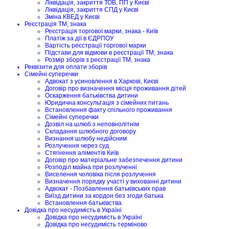
Ліквідація, закриття ТОВ, ПП у Києві
Ліквідація, закриття СПД у Києві
Зміна КВЕД у Києві
Реєстрація ТМ, знака
Реєстрація торгової марки, знака - Київ
Платіж за дії в ЄДРПОУ
Вартість реєстрації торгової марки
Підстави для відмови в реєстрації ТМ, знака
Розмір зборів з реєстрації ТМ, знака
Реквізити для оплати зборів
Сімейні суперечки
Адвокат з усиновлення в Харкові, Києві
Договір про визначення місця проживання дітей
Оскарження батьківства дитини
Юридична консультація з сімейних питань
Встановлення факту спільного проживання
Сімейні суперечки
Дозвіл на шлюб з неповнолітнім
Складання шлюбного договору
Визнання шлюбу недійсним
Розлучення через суд
Стягнення аліментів Київ
Договір про матеріальне забезпечення дитини
Розподіл майна при розлученні
Виселення чоловіка після розлучення
Визначення порядку участі у вихованні дитини
Адвокат - Позбавлення батьківських прав
Виїзд дитини за кордон без згоди батька
Встановлення батьківства
Довідка про несудимість в Україні
Довідка про несудимість в Україні
Довідка про несудимість терміново