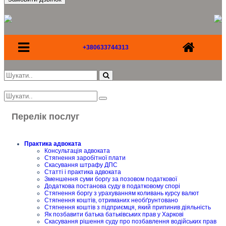
+380633744313
Перелік послуг
Практика адвоката
Консультація адвоката
Стягнення заробітної плати
Скасування штрафу ДПС
Статті і практика адвоката
Зменшення суми боргу за позовом податкової
Додаткова постанова суду в податковому спорі
Стягнення боргу з урахуванням коливань курсу валют
Стягнення коштів, отриманих необґрунтовано
Стягнення коштів з підприємця, який припинив діяльність
Як позбавити батька батьківських прав у Харкові
Скасування рішення суду про позбавлення водійських прав