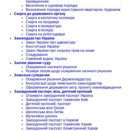
приміщенням
Виселення в судовому порядку
Визначення порядку користування квартирою, будинком
Скарга до державного органу
Скарга в екологічну інспекцію
Скарга на продавця
Скарга в прокуратуру
Скарга в поліцію
Скарга на роботодавця
Законодавство України
Закон України про адвокатуру
Конституція України
Закон України про охорону прав на знаки
Спадкування
Сімейний кодекс України
Заочне рішення суду
Оскарження заочного рішення
Розміри зборів щодо оскарження заочного рішення
Земельні суперечки
Оскарження рішення Держгеокадастру
Консультації щодо земельного законодавства
Оформлення державного акта, проекту землевідведення
Закордонний паспорт, віза, дитячий проїзний
Отримати закордонний паспорт Україна
Закордонний паспорт терміново Київ
Дитячий проїзний, паспорт
Шенгенська віза Греція
Шенгенська віза Литва
Мультивіза шенген
Закордонний паспорт в Харкові
Закордонний паспорт терміново Харків
Закордонний паспорт біометричний Харків