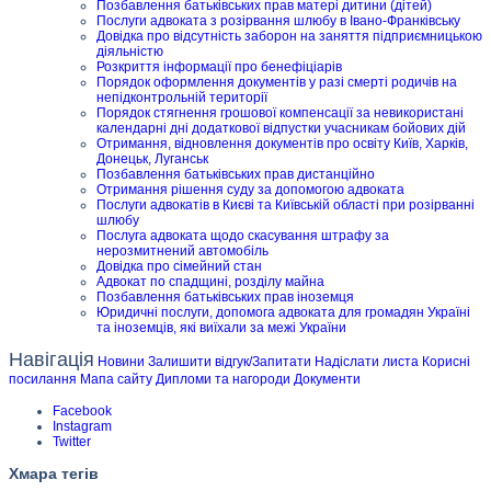
Позбавлення батьківських прав матері дитини (дітей)
Послуги адвоката з розірвання шлюбу в Івано-Франківську
Довідка про відсутність заборон на заняття підприємницькою
діяльністю
Розкриття інформації про бенефіціарів
Порядок оформлення документів у разі смерті родичів на
непідконтрольній території
Порядок стягнення грошової компенсації за невикористані
календарні дні додаткової відпустки учасникам бойових дій
Отримання, відновлення документів про освіту Київ, Харків,
Донецьк, Луганськ
Позбавлення батьківських прав дистанційно
Отримання рішення суду за допомогою адвоката
Послуги адвокатів в Києві та Київській області при розірванні
шлюбу
Послуга адвоката щодо скасування штрафу за
нерозмитнений автомобіль
Довідка про сімейний стан
Адвокат по спадщині, розділу майна
Позбавлення батьківських прав іноземця
Юридичні послуги, допомога адвоката для громадян Україні
та іноземців, які виїхали за межі України
Навігація
Новини
Залишити відгук/Запитати
Надіслати листа
Корисні
посилання
Мапа сайту
Дипломи та нагороди
Документи
Facebook
Instagram
Twitter
Хмара тегів