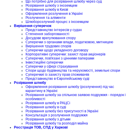
Що потрібно для розірвання шлюбу через суд
Розірвання шлюбу з іноземцем
Розірвання шлюбу в Києві
Оформлення розлучення в Україні
Розлучення та аліменти
Шлюборозлучний процес з іноземцем
Вирішення суперечок
Представництво інтересів у судах
Стягнення заборгованості
Досудове врегулювання спору
Суперечки з органами влади, податковою, митницею
Вирішення трудових спорів
Суперечки щодо укладеного договору
Корпоративні суперечки: захист прав акціонерів
Суперечки, пов'язані з цінними паперами
Інвестиційні суперечки
Суперечки у сфері страхування
Спори щодо будівництва та нерухомості, земельні спори
Суперечкиі із захисту прав споживачів
Представництво в Європейському суді
Розірвання шлюбу
Оформлення розірвання шлюбу (розлучення) під час
карантину в Україні
Розірвання шлюбу за спільною заявою подружжя - порядок і
особливості
Розірвання шлюбу в РАЦСі
Розірвання шлюбу в суді
Розірвання шлюбу без присутності в Україні
Консультація з розлучення подружжя
Розірвання шлюбу з дітьми
Розірвання шлюбу та розподіл майна
Реєстрація ТОВ, СПД у Харкові