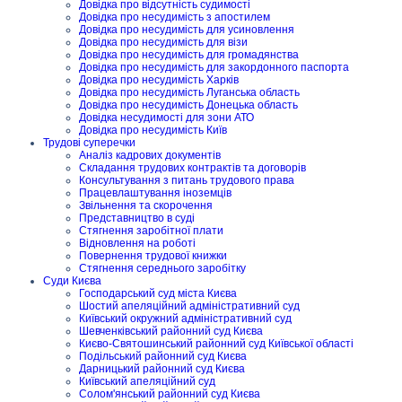
Довідка про відсутність судимості
Довідка про несудимість з апостилем
Довідка про несудимість для усиновлення
Довідка про несудимість для візи
Довідка про несудимість для громадянства
Довідка про несудимість для закордонного паспорта
Довідка про несудимість Харків
Довідка про несудимість Луганська область
Довідка про несудимість Донецька область
Довідка несудимості для зони АТО
Довідка про несудимість Київ
Трудові суперечки
Аналіз кадрових документів
Складання трудових контрактів та договорів
Консультування з питань трудового права
Працевлаштування іноземців
Звільнення та скорочення
Представництво в суді
Стягнення заробітної плати
Відновлення на роботі
Повернення трудової книжки
Стягнення середнього заробітку
Суди Києва
Господарський суд міста Києва
Шостий апеляційний адміністративний суд
Київський окружний адміністративний суд
Шевченківський районний суд Києва
Києво-Святошинський районний суд Київської області
Подільський районний суд Києва
Дарницький районний суд Києва
Київський апеляційний суд
Солом'янський районний суд Києва