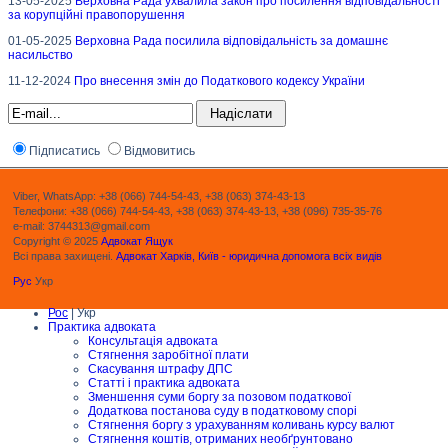
13-05-2025
Верховна Рада ухвалила закон про посилення відповідальності
за корупційні правопорушення
01-05-2025
Верховна Рада посилила відповідальність за домашнє
насильство
11-12-2024
Про внесення змін до Податкового кодексу України
Підписатись
Відмовитись
Viber, WhatsApp: +38 (066) 744-54-43, +38 (063) 374-43-13
Телефони: +38 (066) 744-54-43, +38 (063) 374-43-13, +38 (096) 735-35-76
e-mail: 3744313@gmail.com
Copyright © 2025
Адвокат Ящук
Всі права захищені.
Адвокат Харків, Київ - юридична допомога всіх видів
Рус
Укр
Рос
| Укр
Практика адвоката
Консультація адвоката
Стягнення заробітної плати
Скасування штрафу ДПС
Статті і практика адвоката
Зменшення суми боргу за позовом податкової
Додаткова постанова суду в податковому спорі
Стягнення боргу з урахуванням коливань курсу валют
Стягнення коштів, отриманих необґрунтовано