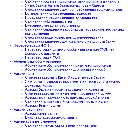
Стягнення коштів з підприємця, який припинив діяльність
Як позбавити батька батьківських прав у Харкові
Скасування рішення суду про позбавлення водійських прав
Встановлення факту родинних відносин
Продовження терміну прийняття спадщини
Стягнення інфляційних втрат
Внесення змін до актового запису
Стягнення середнього заробітку за час затримки розрахунку
при звільненні
Скасування податкового повідомлення-рішення
Скасування рішення суду, ухваленого на користь банку
Перереєстрація ФОП
Перереєстрація фізичної особи - підприємця (ФОП) за
допомогою адвоката
Перереєстрація ФОП
Абонентське обслуговування
Абонентське обслуговування приватних підприємців
Абонентське обслуговування для юридичних осіб
Адвокат Київ
Сімейний адвокат у Києві, Харкові, по всій Україні
Як отримати свідоцтво про смерть на території Луганська,
Донецька, Криму
Адвокат Україна - послуги досвідчених адвокатів
Сімейний адвокат Київ - аліменти, розірвання шлюбу
Адвокат по спадкуванню (спадкових спорах) в Києві
Стягнення аліментів у Києві, Харкові, по всій Україні
Адвокат Київ - послуги
Адвокатський запит
Адвокатський запит
Вимоги до адвокатського запиту
Адміністративні суперечки
Стягнення пенсії, юрист з пенсійних питань