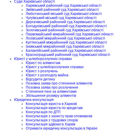
Суди Харківської області
Харківський районний суд Харківської області
Зміївський районний суд Харківської області
Люботинський міський суд Харківської області
Чугуївський міський суд Харківської області
Дергачівський районний суд Харківської області
Богодухівський районний суд Харківської області
Золочівський районний суд Харківської області
Первомайський міжрайонний суд Харківської області
Лозівський міжрайонний суд Харківської області
Куп'янський міжрайонний суд Харківської області
Ізюмський міжрайонний суд Харківської області
Балаклійський районний суд Харківської області
Красноградський районний суд Харківської області
Юрист у шлюборозлучних справах
Юрист по аліментам
Юрист у шлюборозлучних справах
Юрист з розлучень
Юрист з розподілу майна
Відсудити дитину
Позовна заява про стягнення аліментів
Позовна заява про розлучення
Стягнення пені за аліментами
Збільшення розміру аліментів
Юридична консультація
Консультація юриста в Харкові
Консультація юриста по кредитам
Консультація по ДТП
Консультація з захисту прав споживачів
Консультація з трудових спорів
Консультація адвоката Харків
Отримати юридичну консультацію в Україні