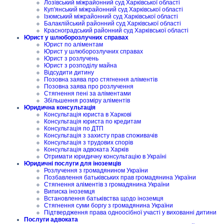
Лозівський міжрайонний суд Харківської області
Куп'янський міжрайонний суд Харківської області
Ізюмський міжрайонний суд Харківської області
Балаклійський районний суд Харківської області
Красноградський районний суд Харківської області
Юрист у шлюборозлучних справах
Юрист по аліментам
Юрист у шлюборозлучних справах
Юрист з розлучень
Юрист з розподілу майна
Відсудити дитину
Позовна заява про стягнення аліментів
Позовна заява про розлучення
Стягнення пені за аліментами
Збільшення розміру аліментів
Юридична консультація
Консультація юриста в Харкові
Консультація юриста по кредитам
Консультація по ДТП
Консультація з захисту прав споживачів
Консультація з трудових спорів
Консультація адвоката Харків
Отримати юридичну консультацію в Україні
Юридичні послуги для іноземців
Розлучення з громадянином України
Позбавлення батьківських прав громадянина України
Стягнення аліментів з громадянина України
Виписка іноземця
Встановлення батьківства щодо іноземця
Стягнення суми боргу з громадянина України
Підтвердження права одноосібної участі у вихованні дитини
Послуги адвоката