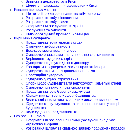
Виписка з держреєстру в Києві
Щорічне підтвердження відомостей у Києві
Рішення про розлучення
Що потрібно для розірвання шлюбу через суд
Розірвання шлюбу з іноземцем
Розірвання шлюбу в Києві
Оформлення розлучення в Україні
Розлучення та аліменти
Шлюборозлучний процес з іноземцем
Вирішення суперечок
Представництво інтересів у судах
Стягнення заборгованості
Досудове врегулювання спору
Суперечки з органами влади, податковою, митницею
Вирішення трудових спорів
Суперечки щодо укладеного договору
Корпоративні суперечки: захист прав акціонерів
Суперечки, пов'язані з цінними паперами
Інвестиційні суперечки
Суперечки у сфері страхування
Спори щодо будівництва та нерухомості, земельні спори
Суперечкиі із захисту прав споживачів
Представництво в Європейському суді
Юридичний контроль у сфері будівництва
Види спорів, що можна вирішити у досудовому порядку
Юридичне консультування та вирішення питань у сфері
будівництва
Види судового представництва
Розірвання шлюбу
Оформлення розірвання шлюбу (розлучення) під час
карантину в Україні
Розірвання шлюбу за спільною заявою подружжя - порядок і