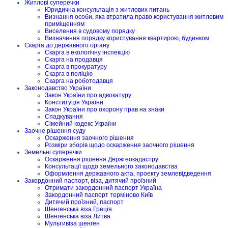
Житлові суперечки
Юридична консультація з житлових питань
Визнання особи, яка втратила право користування житловим
приміщенням
Виселення в судовому порядку
Визначення порядку користування квартирою, будинком
Скарга до державного органу
Скарга в екологічну інспекцію
Скарга на продавця
Скарга в прокуратуру
Скарга в поліцію
Скарга на роботодавця
Законодавство України
Закон України про адвокатуру
Конституція України
Закон України про охорону прав на знаки
Спадкування
Сімейний кодекс України
Заочне рішення суду
Оскарження заочного рішення
Розміри зборів щодо оскарження заочного рішення
Земельні суперечки
Оскарження рішення Держгеокадастру
Консультації щодо земельного законодавства
Оформлення державного акта, проекту землевідведення
Закордонний паспорт, віза, дитячий проїзний
Отримати закордонний паспорт Україна
Закордонний паспорт терміново Київ
Дитячий проїзний, паспорт
Шенгенська віза Греція
Шенгенська віза Литва
Мультивіза шенген