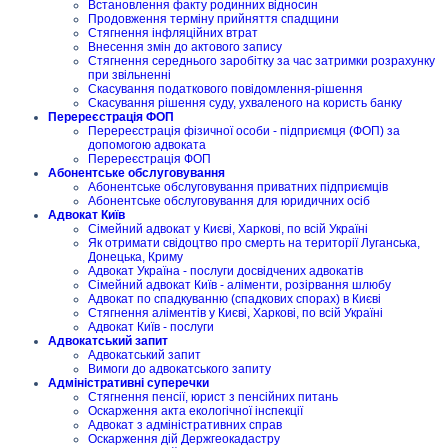
Встановлення факту родинних відносин
Продовження терміну прийняття спадщини
Стягнення інфляційних втрат
Внесення змін до актового запису
Стягнення середнього заробітку за час затримки розрахунку
при звільненні
Скасування податкового повідомлення-рішення
Скасування рішення суду, ухваленого на користь банку
Перереєстрація ФОП
Перереєстрація фізичної особи - підприємця (ФОП) за
допомогою адвоката
Перереєстрація ФОП
Абонентське обслуговування
Абонентське обслуговування приватних підприємців
Абонентське обслуговування для юридичних осіб
Адвокат Київ
Сімейний адвокат у Києві, Харкові, по всій Україні
Як отримати свідоцтво про смерть на території Луганська,
Донецька, Криму
Адвокат Україна - послуги досвідчених адвокатів
Сімейний адвокат Київ - аліменти, розірвання шлюбу
Адвокат по спадкуванню (спадкових спорах) в Києві
Стягнення аліментів у Києві, Харкові, по всій Україні
Адвокат Київ - послуги
Адвокатський запит
Адвокатський запит
Вимоги до адвокатського запиту
Адміністративні суперечки
Стягнення пенсії, юрист з пенсійних питань
Оскарження акта екологічної інспекції
Адвокат з адміністративних справ
Оскарження дій Держгеокадастру