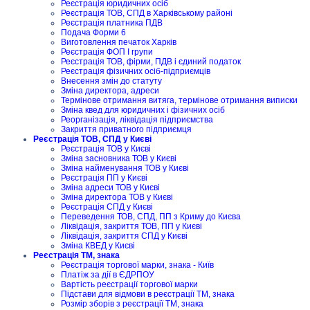
Реєстрація юридичних осіб
Реєстрація ТОВ, СПД в Харківському районі
Реєстрація платника ПДВ
Подача Форми 6
Виготовлення печаток Харків
Реєстрація ФОП I групи
Реєстрація ТОВ, фірми, ПДВ і єдиний податок
Реєстрація фізичних осіб-підприємців
Внесення змін до статуту
Зміна директора, адреси
Термінове отримання витяга, термінове отримання виписки
Зміна квед для юридичних і фізичних осіб
Реорганізація, ліквідація підприємства
Закриття приватного підприємця
Реєстрація ТОВ, СПД у Києві
Реєстрація ТОВ у Києві
Зміна засновника ТОВ у Києві
Зміна найменування ТОВ у Києві
Реєстрація ПП у Києві
Зміна адреси ТОВ у Києві
Зміна директора ТОВ у Києві
Реєстрація СПД у Києві
Переведення ТОВ, СПД, ПП з Криму до Києва
Ліквідація, закриття ТОВ, ПП у Києві
Ліквідація, закриття СПД у Києві
Зміна КВЕД у Києві
Реєстрація ТМ, знака
Реєстрація торгової марки, знака - Київ
Платіж за дії в ЄДРПОУ
Вартість реєстрації торгової марки
Підстави для відмови в реєстрації ТМ, знака
Розмір зборів з реєстрації ТМ, знака