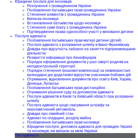
Юридичні послуги для іноземців
Розлучення з громадянином України
Позбавлення батьківських прав громадянина України
Стягнення аліментів з громадянина України
Виписка іноземця
Встановлення батьківства щодо іноземця
Стягнення суми боргу з громадянина України
Підтвердження права одноосібної участі у вихованні дитини
Послуги адвоката
Позбавлення батьківських прав матері дитини (дітей)
Послуги адвоката з розірвання шлюбу в Івано-Франківську
Довідка про відсутність заборон на заняття підприємницькою
діяльністю
Розкриття інформації про бенефіціарів
Порядок оформлення документів у разі смерті родичів на
непідконтрольній території
Порядок стягнення грошової компенсації за невикористані
календарні дні додаткової відпустки учасникам бойових дій
Отримання, відновлення документів про освіту Київ, Харків,
Донецьк, Луганськ
Позбавлення батьківських прав дистанційно
Отримання рішення суду за допомогою адвоката
Послуги адвокатів в Києві та Київській області при розірванні
шлюбу
Послуга адвоката щодо скасування штрафу за
нерозмитнений автомобіль
Довідка про сімейний стан
Адвокат по спадщині, розділу майна
Позбавлення батьківських прав іноземця
Юридичні послуги, допомога адвоката для громадян Україні
та іноземців, які виїхали за межі України
Про адвоката