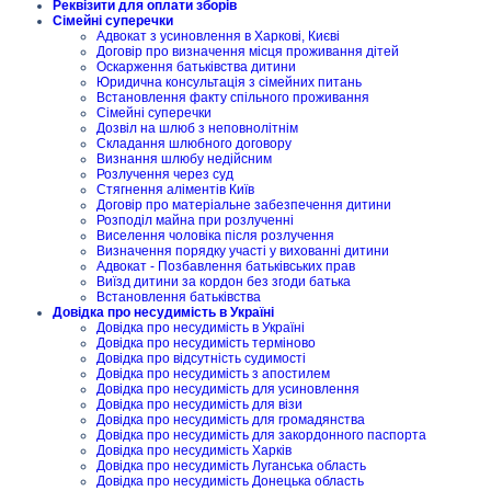
Реквізити для оплати зборів
Сімейні суперечки
Адвокат з усиновлення в Харкові, Києві
Договір про визначення місця проживання дітей
Оскарження батьківства дитини
Юридична консультація з сімейних питань
Встановлення факту спільного проживання
Сімейні суперечки
Дозвіл на шлюб з неповнолітнім
Складання шлюбного договору
Визнання шлюбу недійсним
Розлучення через суд
Стягнення аліментів Київ
Договір про матеріальне забезпечення дитини
Розподіл майна при розлученні
Виселення чоловіка після розлучення
Визначення порядку участі у вихованні дитини
Адвокат - Позбавлення батьківських прав
Виїзд дитини за кордон без згоди батька
Встановлення батьківства
Довідка про несудимість в Україні
Довідка про несудимість в Україні
Довідка про несудимість терміново
Довідка про відсутність судимості
Довідка про несудимість з апостилем
Довідка про несудимість для усиновлення
Довідка про несудимість для візи
Довідка про несудимість для громадянства
Довідка про несудимість для закордонного паспорта
Довідка про несудимість Харків
Довідка про несудимість Луганська область
Довідка про несудимість Донецька область