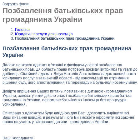
Загрузка флеш...
Позбавлення батьківських прав
громадянина України
Головна
Юридичні послуги для іноземців
Позбавлення батьківських прав громадянина України
Позбавлення батьківських прав громадянина
України
Далеко не кожен адвокат в Україні є фахівцем у сфері позбавлення
батьківських прав. Ця область права потребує досвіду, витримки та уваги до
дрібниць. Сімейний адвокат Ящук Наталія Анатоліївна надає повний пакет
юридичних послуг в зазначеній області - від консультації до отримання
рішення суду, його апостилювання та перекладу на будь-яку іноземну мову.
Довірте вирішення Ваших питань, пов'язаних з дитиною - громадянином
України, адвокату, який дійсно знає і позбавляв батьківських прав батька
громадянина України, оформляє батьківство іноземця без процедури
усиновлення.
Співпраця з адвокатом буде вигідною для Вас і дозволить вирішити всі
Ваші питання швидко, в результаті чого Ви зможете оформити всі законні
права на участь у виховання дитини - громадянина України.
Наші координати: