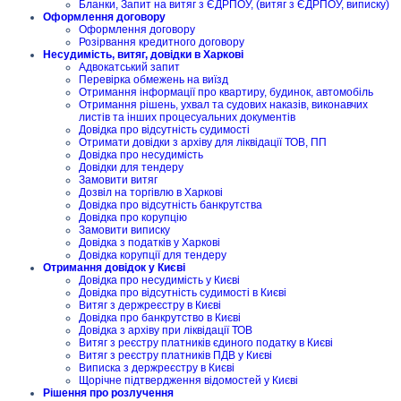
Бланки, Запит на витяг з ЄДРПОУ, (витяг з ЄДРПОУ, виписку)
Оформлення договору
Оформлення договору
Розірвання кредитного договору
Несудимість, витяг, довідки в Харкові
Адвокатський запит
Перевірка обмежень на виїзд
Отримання інформації про квартиру, будинок, автомобіль
Отримання рішень, ухвал та судових наказів, виконавчих
листів та інших процесуальних документів
Довідка про відсутність судимості
Отримати довідки з архіву для ліквідації ТОВ, ПП
Довідка про несудимість
Довідки для тендеру
Замовити витяг
Дозвіл на торгівлю в Харкові
Довідка про відсутність банкрутства
Довідка про корупцію
Замовити виписку
Довідка з податків у Харкові
Довідка корупції для тендеру
Отримання довідок у Києві
Довідка про несудимість у Києві
Довідка про відсутність судимості в Києві
Витяг з держреєстру в Києві
Довідка про банкрутство в Києві
Довідка з архіву при ліквідації ТОВ
Витяг з реєстру платників єдиного податку в Києві
Витяг з реєстру платників ПДВ у Києві
Виписка з держреєстру в Києві
Щорічне підтвердження відомостей у Києві
Рішення про розлучення