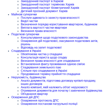
Закордонний паспорт в Харкові
Закордонний паспорт терміново Харків
Закордонний паспорт біометричний Харків
Дитячий проїзний документ Харків
Майнові суперечки
Послуги адвоката із захисту прав власності
Виділ частки
Визначення порядку користування квартирою, будинком
Виплата вартості частки квартири
Визнання права власності
Податкові суперечки
Консультування щодо податкового законодавства
Оскарження дій податкової, скасування податкових актів,
рішень
Відповідь на запит податкової
Спадкування в Україні
Обов'язкова частка у спадщині
Консультація юриста щодо спадку
Визнання права власності для спадкування
Встановлення факту проживання однією сім'єю
Спадкування земельного паю
Спільне про спадкування в Україні
Продовження терміну прийняття спадщини
Нерухомість, будівництво
Аналіз документів, підготовка договору купівлі-продажу,
інших договорів
Аналіз компанії, якій належить об'єкт нерухомості
Отримання документів для початку і закінчення будівництва
Об'єднання квартир
Оскарження дій ДПС
Оскарження протоколу ДПС
Оскарження постанови патрульної поліції