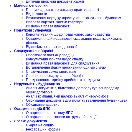
Дитячий проїзний документ Харків
Майнові суперечки
Послуги адвоката із захисту прав власності
Виділ частки
Визначення порядку користування квартирою, будинком
Виплата вартості частки квартири
Визнання права власності
Податкові суперечки
Консультування щодо податкового законодавства
Оскарження дій податкової, скасування податкових актів,
рішень
Відповідь на запит податкової
Спадкування в Україні
Обов'язкова частка у спадщині
Консультація юриста щодо спадку
Визнання права власності для спадкування
Встановлення факту проживання однією сім'єю
Спадкування земельного паю
Спільне про спадкування в Україні
Продовження терміну прийняття спадщини
Нерухомість, будівництво
Аналіз документів, підготовка договору купівлі-продажу,
інших договорів
Аналіз компанії, якій належить об'єкт нерухомості
Отримання документів для початку і закінчення будівництва
Об'єднання квартир
Оскарження дій ДПС
Оскарження протоколу ДПС
Оскарження постанови патрульної поліції
Зразки документів
Скарга на суддю
Реєстраційні форми