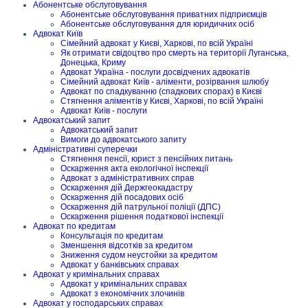
Абонентське обслуговування
Абонентське обслуговування приватних підприємців
Абонентське обслуговування для юридичних осіб
Адвокат Київ
Сімейний адвокат у Києві, Харкові, по всій Україні
Як отримати свідоцтво про смерть на території Луганська,
Донецька, Криму
Адвокат Україна - послуги досвідчених адвокатів
Сімейний адвокат Київ - аліменти, розірвання шлюбу
Адвокат по спадкуванню (спадкових спорах) в Києві
Стягнення аліментів у Києві, Харкові, по всій Україні
Адвокат Київ - послуги
Адвокатський запит
Адвокатський запит
Вимоги до адвокатського запиту
Адміністративні суперечки
Стягнення пенсії, юрист з пенсійних питань
Оскарження акта екологічної інспекції
Адвокат з адміністративних справ
Оскарження дій Держгеокадастру
Оскарження дій посадових осіб
Оскарження дій патрульної поліції (ДПС)
Оскарження рішення податкової інспекції
Адвокат по кредитам
Консультація по кредитам
Зменшення відсотків за кредитом
Зниження судом неустойки за кредитом
Адвокат у банківських справах
Адвокат у кримінальних справах
Адвокат у кримінальних справах
Адвокат з економічних злочинів
Адвокат у господарських справах