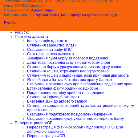
Телефони: +38 (066) 744-54-43, +38 (063) 374-43-13, +38 (096) 735-35-76
e-mail: 3744313@gmail.com
Copyright © 2025
Адвокат Ящук
Всі права захищені.
Адвокат Харків, Київ - юридична допомога всіх видів
Рус
Укр
Рос
| Укр
Практика адвоката
Консультація адвоката
Стягнення заробітної плати
Скасування штрафу ДПС
Статті і практика адвоката
Зменшення суми боргу за позовом податкової
Додаткова постанова суду в податковому спорі
Стягнення боргу з урахуванням коливань курсу валют
Стягнення коштів, отриманих необґрунтовано
Стягнення коштів з підприємця, який припинив діяльність
Як позбавити батька батьківських прав у Харкові
Скасування рішення суду про позбавлення водійських прав
Встановлення факту родинних відносин
Продовження терміну прийняття спадщини
Стягнення інфляційних втрат
Внесення змін до актового запису
Стягнення середнього заробітку за час затримки розрахунку
при звільненні
Скасування податкового повідомлення-рішення
Скасування рішення суду, ухваленого на користь банку
Перереєстрація ФОП
Перереєстрація фізичної особи - підприємця (ФОП) за
допомогою адвоката
Перереєстрація ФОП