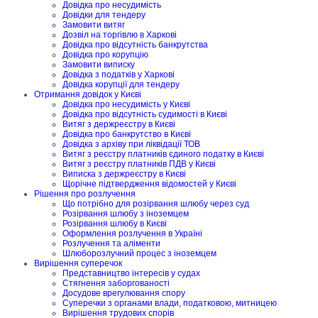
Довідка про несудимість
Довідки для тендеру
Замовити витяг
Дозвіл на торгівлю в Харкові
Довідка про відсутність банкрутства
Довідка про корупцію
Замовити виписку
Довідка з податків у Харкові
Довідка корупції для тендеру
Отримання довідок у Києві
Довідка про несудимість у Києві
Довідка про відсутність судимості в Києві
Витяг з держреєстру в Києві
Довідка про банкрутство в Києві
Довідка з архіву при ліквідації ТОВ
Витяг з реєстру платників єдиного податку в Києві
Витяг з реєстру платників ПДВ у Києві
Виписка з держреєстру в Києві
Щорічне підтвердження відомостей у Києві
Рішення про розлучення
Що потрібно для розірвання шлюбу через суд
Розірвання шлюбу з іноземцем
Розірвання шлюбу в Києві
Оформлення розлучення в Україні
Розлучення та аліменти
Шлюборозлучний процес з іноземцем
Вирішення суперечок
Представництво інтересів у судах
Стягнення заборгованості
Досудове врегулювання спору
Суперечки з органами влади, податковою, митницею
Вирішення трудових спорів