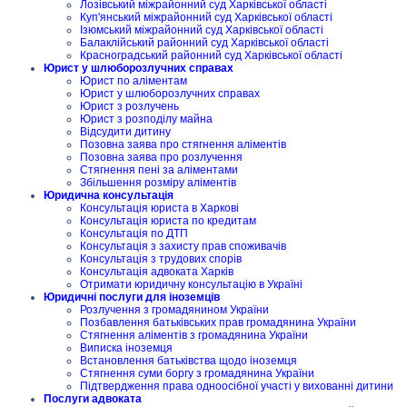
Лозівський міжрайонний суд Харківської області
Куп'янський міжрайонний суд Харківської області
Ізюмський міжрайонний суд Харківської області
Балаклійський районний суд Харківської області
Красноградський районний суд Харківської області
Юрист у шлюборозлучних справах
Юрист по аліментам
Юрист у шлюборозлучних справах
Юрист з розлучень
Юрист з розподілу майна
Відсудити дитину
Позовна заява про стягнення аліментів
Позовна заява про розлучення
Стягнення пені за аліментами
Збільшення розміру аліментів
Юридична консультація
Консультація юриста в Харкові
Консультація юриста по кредитам
Консультація по ДТП
Консультація з захисту прав споживачів
Консультація з трудових спорів
Консультація адвоката Харків
Отримати юридичну консультацію в Україні
Юридичні послуги для іноземців
Розлучення з громадянином України
Позбавлення батьківських прав громадянина України
Стягнення аліментів з громадянина України
Виписка іноземця
Встановлення батьківства щодо іноземця
Стягнення суми боргу з громадянина України
Підтвердження права одноосібної участі у вихованні дитини
Послуги адвоката