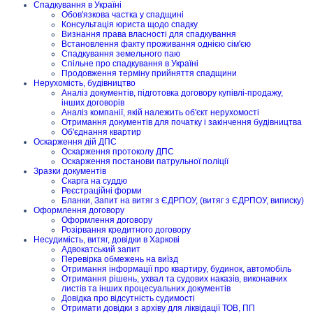
Спадкування в Україні
Обов'язкова частка у спадщині
Консультація юриста щодо спадку
Визнання права власності для спадкування
Встановлення факту проживання однією сім'єю
Спадкування земельного паю
Спільне про спадкування в Україні
Продовження терміну прийняття спадщини
Нерухомість, будівництво
Аналіз документів, підготовка договору купівлі-продажу,
інших договорів
Аналіз компанії, якій належить об'єкт нерухомості
Отримання документів для початку і закінчення будівництва
Об'єднання квартир
Оскарження дій ДПС
Оскарження протоколу ДПС
Оскарження постанови патрульної поліції
Зразки документів
Скарга на суддю
Реєстраційні форми
Бланки, Запит на витяг з ЄДРПОУ, (витяг з ЄДРПОУ, виписку)
Оформлення договору
Оформлення договору
Розірвання кредитного договору
Несудимість, витяг, довідки в Харкові
Адвокатський запит
Перевірка обмежень на виїзд
Отримання інформації про квартиру, будинок, автомобіль
Отримання рішень, ухвал та судових наказів, виконавчих
листів та інших процесуальних документів
Довідка про відсутність судимості
Отримати довідки з архіву для ліквідації ТОВ, ПП