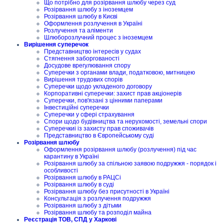
Що потрібно для розірвання шлюбу через суд
Розірвання шлюбу з іноземцем
Розірвання шлюбу в Києві
Оформлення розлучення в Україні
Розлучення та аліменти
Шлюборозлучний процес з іноземцем
Вирішення суперечок
Представництво інтересів у судах
Стягнення заборгованості
Досудове врегулювання спору
Суперечки з органами влади, податковою, митницею
Вирішення трудових спорів
Суперечки щодо укладеного договору
Корпоративні суперечки: захист прав акціонерів
Суперечки, пов'язані з цінними паперами
Інвестиційні суперечки
Суперечки у сфері страхування
Спори щодо будівництва та нерухомості, земельні спори
Суперечкиі із захисту прав споживачів
Представництво в Європейському суді
Розірвання шлюбу
Оформлення розірвання шлюбу (розлучення) під час
карантину в Україні
Розірвання шлюбу за спільною заявою подружжя - порядок і
особливості
Розірвання шлюбу в РАЦСі
Розірвання шлюбу в суді
Розірвання шлюбу без присутності в Україні
Консультація з розлучення подружжя
Розірвання шлюбу з дітьми
Розірвання шлюбу та розподіл майна
Реєстрація ТОВ, СПД у Харкові