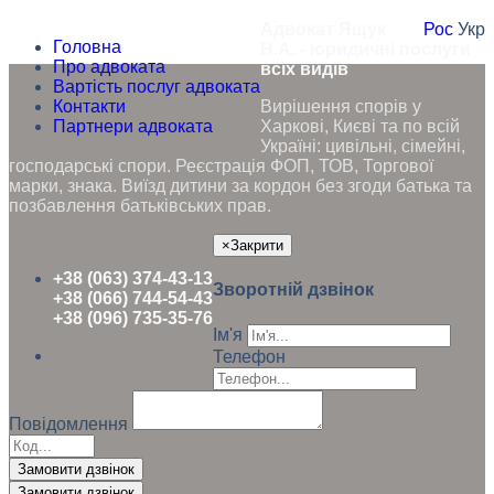
Адвокат Ящук
Рос
Укр
Головна
Н.А. - юридичні послуги
Про адвоката
всіх видів
Вартість послуг адвоката
Контакти
Вирішення спорів у
Партнери адвоката
Харкові, Києві та по всій
Україні: цивільні, сімейні,
господарські спори. Реєстрація ФОП, ТОВ, Торгової
марки, знака. Виїзд дитини за кордон без згоди батька та
позбавлення батьківських прав.
×
Закрити
+38 (063) 374-43-13
Зворотній дзвінок
+38 (066) 744-54-43
+38 (096) 735-35-76
Ім'я
Телефон
Повідомлення
Замовити дзвінок