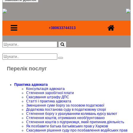
+380633744313
Перелік послуг
Практика адвоката
Консультація адвоката
Стягнення заробітної плати
Скасування штрафу ДПС
Статті і практика адвоката
Зменшення суми боргу за позовом податкової
Додаткова постанова суду в податковому спорі
Стягнення боргу з урахуванням коливань курсу валют
Стягнення коштів, отриманих необґрунтовано
Стягнення коштів з підприємця, який припинив діяльність
Як позбавити батька батьківських прав у Харкові
Скасування рішення суду про позбавлення водійських прав