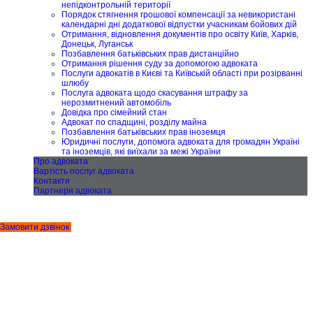
непідконтрольній території
Порядок стягнення грошової компенсації за невикористані
календарні дні додаткової відпустки учасникам бойових дій
Отримання, відновлення документів про освіту Київ, Харків,
Донецьк, Луганськ
Позбавлення батьківських прав дистанційно
Отримання рішення суду за допомогою адвоката
Послуги адвокатів в Києві та Київській області при розірванні
шлюбу
Послуга адвоката щодо скасування штрафу за
нерозмитнений автомобіль
Довідка про сімейний стан
Адвокат по спадщині, розділу майна
Позбавлення батьківських прав іноземця
Юридичні послуги, допомога адвоката для громадян Україні
та іноземців, які виїхали за межі України
Про адвоката
Вартість послуг адвоката
Контакти
Партнери адвоката
Замовити дзвінок