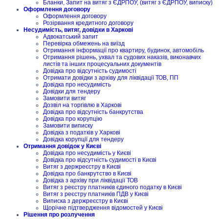
Бланки, Запит на витяг з ЄДРПОУ, (витяг з ЄДРПОУ, виписку)
Оформлення договору
Оформлення договору
Розірвання кредитного договору
Несудимість, витяг, довідки в Харкові
Адвокатський запит
Перевірка обмежень на виїзд
Отримання інформації про квартиру, будинок, автомобіль
Отримання рішень, ухвал та судових наказів, виконавчих
листів та інших процесуальних документів
Довідка про відсутність судимості
Отримати довідки з архіву для ліквідації ТОВ, ПП
Довідка про несудимість
Довідки для тендеру
Замовити витяг
Дозвіл на торгівлю в Харкові
Довідка про відсутність банкрутства
Довідка про корупцію
Замовити виписку
Довідка з податків у Харкові
Довідка корупції для тендеру
Отримання довідок у Києві
Довідка про несудимість у Києві
Довідка про відсутність судимості в Києві
Витяг з держреєстру в Києві
Довідка про банкрутство в Києві
Довідка з архіву при ліквідації ТОВ
Витяг з реєстру платників єдиного податку в Києві
Витяг з реєстру платників ПДВ у Києві
Виписка з держреєстру в Києві
Щорічне підтвердження відомостей у Києві
Рішення про розлучення