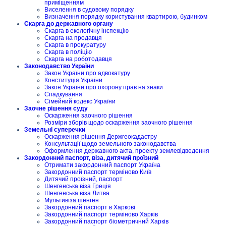
приміщенням
Виселення в судовому порядку
Визначення порядку користування квартирою, будинком
Скарга до державного органу
Скарга в екологічну інспекцію
Скарга на продавця
Скарга в прокуратуру
Скарга в поліцію
Скарга на роботодавця
Законодавство України
Закон України про адвокатуру
Конституція України
Закон України про охорону прав на знаки
Спадкування
Сімейний кодекс України
Заочне рішення суду
Оскарження заочного рішення
Розміри зборів щодо оскарження заочного рішення
Земельні суперечки
Оскарження рішення Держгеокадастру
Консультації щодо земельного законодавства
Оформлення державного акта, проекту землевідведення
Закордонний паспорт, віза, дитячий проїзний
Отримати закордонний паспорт Україна
Закордонний паспорт терміново Київ
Дитячий проїзний, паспорт
Шенгенська віза Греція
Шенгенська віза Литва
Мультивіза шенген
Закордонний паспорт в Харкові
Закордонний паспорт терміново Харків
Закордонний паспорт біометричний Харків