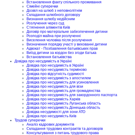
Встановлення факту спільного проживання
Сімейні суперечки
Дозвіл на шлюб з неповнолітнім
Складання шлюбного договору
Визнання шлюбу недійсним
Розлучення через суд
Стягнення аліментів Київ
Договір про матеріальне забезпечення дитини
Розподіл майна при розлученні
Виселення чоловіка після розлучення
Визначення порядку участі у вихованні дитини
Адвокат - Позбавлення батьківських прав
Виїзд дитини за кордон без згоди батька
Встановлення батьківства
Довідка про несудимість в Україні
Довідка про несудимість в Україні
Довідка про несудимість терміново
Довідка про відсутність судимості
Довідка про несудимість з апостилем
Довідка про несудимість для усиновлення
Довідка про несудимість для візи
Довідка про несудимість для громадянства
Довідка про несудимість для закордонного паспорта
Довідка про несудимість Харків
Довідка про несудимість Луганська область
Довідка про несудимість Донецька область
Довідка несудимості для зони АТО
Довідка про несудимість Київ
Трудові суперечки
Аналіз кадрових документів
Складання трудових контрактів та договорів
Консультування з питань трудового права