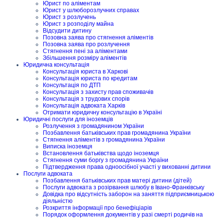
Юрист по аліментам
Юрист у шлюборозлучних справах
Юрист з розлучень
Юрист з розподілу майна
Відсудити дитину
Позовна заява про стягнення аліментів
Позовна заява про розлучення
Стягнення пені за аліментами
Збільшення розміру аліментів
Юридична консультація
Консультація юриста в Харкові
Консультація юриста по кредитам
Консультація по ДТП
Консультація з захисту прав споживачів
Консультація з трудових спорів
Консультація адвоката Харків
Отримати юридичну консультацію в Україні
Юридичні послуги для іноземців
Розлучення з громадянином України
Позбавлення батьківських прав громадянина України
Стягнення аліментів з громадянина України
Виписка іноземця
Встановлення батьківства щодо іноземця
Стягнення суми боргу з громадянина України
Підтвердження права одноосібної участі у вихованні дитини
Послуги адвоката
Позбавлення батьківських прав матері дитини (дітей)
Послуги адвоката з розірвання шлюбу в Івано-Франківську
Довідка про відсутність заборон на заняття підприємницькою
діяльністю
Розкриття інформації про бенефіціарів
Порядок оформлення документів у разі смерті родичів на