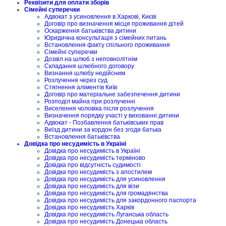
Реквізити для оплати зборів
Сімейні суперечки
Адвокат з усиновлення в Харкові, Києві
Договір про визначення місця проживання дітей
Оскарження батьківства дитини
Юридична консультація з сімейних питань
Встановлення факту спільного проживання
Сімейні суперечки
Дозвіл на шлюб з неповнолітнім
Складання шлюбного договору
Визнання шлюбу недійсним
Розлучення через суд
Стягнення аліментів Київ
Договір про матеріальне забезпечення дитини
Розподіл майна при розлученні
Виселення чоловіка після розлучення
Визначення порядку участі у вихованні дитини
Адвокат - Позбавлення батьківських прав
Виїзд дитини за кордон без згоди батька
Встановлення батьківства
Довідка про несудимість в Україні
Довідка про несудимість в Україні
Довідка про несудимість терміново
Довідка про відсутність судимості
Довідка про несудимість з апостилем
Довідка про несудимість для усиновлення
Довідка про несудимість для візи
Довідка про несудимість для громадянства
Довідка про несудимість для закордонного паспорта
Довідка про несудимість Харків
Довідка про несудимість Луганська область
Довідка про несудимість Донецька область