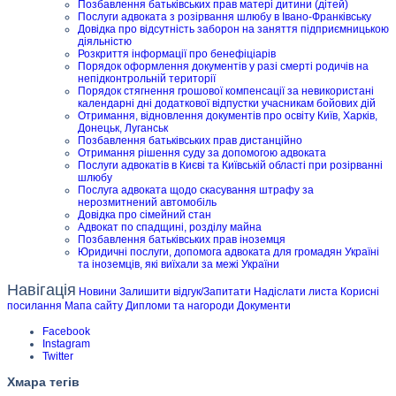
Позбавлення батьківських прав матері дитини (дітей)
Послуги адвоката з розірвання шлюбу в Івано-Франківську
Довідка про відсутність заборон на заняття підприємницькою
діяльністю
Розкриття інформації про бенефіціарів
Порядок оформлення документів у разі смерті родичів на
непідконтрольній території
Порядок стягнення грошової компенсації за невикористані
календарні дні додаткової відпустки учасникам бойових дій
Отримання, відновлення документів про освіту Київ, Харків,
Донецьк, Луганськ
Позбавлення батьківських прав дистанційно
Отримання рішення суду за допомогою адвоката
Послуги адвокатів в Києві та Київській області при розірванні
шлюбу
Послуга адвоката щодо скасування штрафу за
нерозмитнений автомобіль
Довідка про сімейний стан
Адвокат по спадщині, розділу майна
Позбавлення батьківських прав іноземця
Юридичні послуги, допомога адвоката для громадян Україні
та іноземців, які виїхали за межі України
Навігація
Новини
Залишити відгук/Запитати
Надіслати листа
Корисні
посилання
Мапа сайту
Дипломи та нагороди
Документи
Facebook
Instagram
Twitter
Хмара тегів