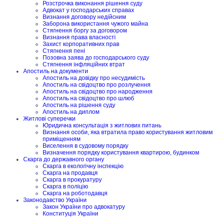
Розстрочка виконання рішення суду
Адвокат у господарських справах
Визнання договору недійсним
Заборона використання чужого майна
Стягнення боргу за договором
Визнання права власності
Захист корпоративних прав
Стягнення пені
Позовна заява до господарського суду
Стягнення інфляційних втрат
Апостиль на документи
Апостиль на довідку про несудимість
Апостиль на свідоцтво про розлучення
Апостиль на свідоцтво про народження
Апостиль на свідоцтво про шлюб
Апостиль на рішення суду
Апостиль на диплом
Житлові суперечки
Юридична консультація з житлових питань
Визнання особи, яка втратила право користування житловим
приміщенням
Виселення в судовому порядку
Визначення порядку користування квартирою, будинком
Скарга до державного органу
Скарга в екологічну інспекцію
Скарга на продавця
Скарга в прокуратуру
Скарга в поліцію
Скарга на роботодавця
Законодавство України
Закон України про адвокатуру
Конституція України