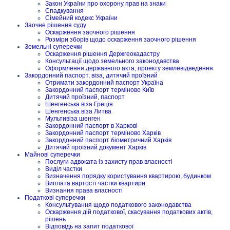
Закон України про охорону прав на знаки
Спадкування
Сімейний кодекс України
Заочне рішення суду
Оскарження заочного рішення
Розміри зборів щодо оскарження заочного рішення
Земельні суперечки
Оскарження рішення Держгеокадастру
Консультації щодо земельного законодавства
Оформлення державного акта, проекту землевідведення
Закордонний паспорт, віза, дитячий проїзний
Отримати закордонний паспорт Україна
Закордонний паспорт терміново Київ
Дитячий проїзний, паспорт
Шенгенська віза Греція
Шенгенська віза Литва
Мультивіза шенген
Закордонний паспорт в Харкові
Закордонний паспорт терміново Харків
Закордонний паспорт біометричний Харків
Дитячий проїзний документ Харків
Майнові суперечки
Послуги адвоката із захисту прав власності
Виділ частки
Визначення порядку користування квартирою, будинком
Виплата вартості частки квартири
Визнання права власності
Податкові суперечки
Консультування щодо податкового законодавства
Оскарження дій податкової, скасування податкових актів,
рішень
Відповідь на запит податкової