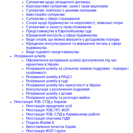
Суперечки щодо укладеного договору
Корпоративні суперечки: захист прав акціонерів
Суперечки, пов'язані з цінними паперами
Інвестиційні суперечки
Суперечки у сфері страхування
Спори щодо будівництва та нерухомості, земельні спори
Суперечкиі із захисту прав споживачів
Представництво в Європейському суді
Юридичний контроль у сфері будівництва
Види спорів, що можна вирішити у досудовому порядку
Юридичне консультування та вирішення питань у сфері
будівництва
Види судового представництва
Розірвання шлюбу
Оформлення розірвання шлюбу (розлучення) під час
карантину в Україні
Розірвання шлюбу за спільною заявою подружжя - порядок і
особливості
Розірвання шлюбу в РАЦСі
Розірвання шлюбу в суді
Розірвання шлюбу без присутності в Україні
Консультація з розлучення подружжя
Розірвання шлюбу з дітьми
Розірвання шлюбу та розподіл майна
Реєстрація ТОВ, СПД у Харкові
Реєстрація юридичних осіб
Реєстрація ТОВ, ПП, ФОП
Реєстрація ТОВ, СПД в Харківському районі
Реєстрація платника ПДВ
Подача Форми 6
Виготовлення печаток Харків
Реєстрація ФОП I групи