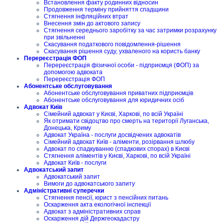
Встановлення факту родинних відносин
Продовження терміну прийняття спадщини
Стягнення інфляційних втрат
Внесення змін до актового запису
Стягнення середнього заробітку за час затримки розрахунку
при звільненні
Скасування податкового повідомлення-рішення
Скасування рішення суду, ухваленого на користь банку
Перереєстрація ФОП
Перереєстрація фізичної особи - підприємця (ФОП) за
допомогою адвоката
Перереєстрація ФОП
Абонентське обслуговування
Абонентське обслуговування приватних підприємців
Абонентське обслуговування для юридичних осіб
Адвокат Київ
Сімейний адвокат у Києві, Харкові, по всій Україні
Як отримати свідоцтво про смерть на території Луганська,
Донецька, Криму
Адвокат Україна - послуги досвідчених адвокатів
Сімейний адвокат Київ - аліменти, розірвання шлюбу
Адвокат по спадкуванню (спадкових спорах) в Києві
Стягнення аліментів у Києві, Харкові, по всій Україні
Адвокат Київ - послуги
Адвокатський запит
Адвокатський запит
Вимоги до адвокатського запиту
Адміністративні суперечки
Стягнення пенсії, юрист з пенсійних питань
Оскарження акта екологічної інспекції
Адвокат з адміністративних справ
Оскарження дій Держгеокадастру