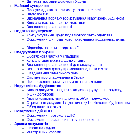
Дитячий проїзний документ Харків
Майнові суперечки
Послуги адвоката із захисту прав власності
Виділ частки
Визначення порядку користування квартирою, будинком
Виплата вартості частки квартири
Визнання права власності
Податкові суперечки
Консультування щодо податкового законодавства
Оскарження дій податкової, скасування податкових актів,
рішень
Відповідь на запит податкової
Спадкування в Україні
Обов'язкова частка у спадщині
Консультація юриста щодо спадку
Визнання права власності для спадкування
Встановлення факту проживання однією сім'єю
Спадкування земельного паю
Спільне про спадкування в Україні
Продовження терміну прийняття спадщини
Нерухомість, будівництво
Аналіз документів, підготовка договору купівлі-продажу,
інших договорів
Аналіз компанії, якій належить об'єкт нерухомості
Отримання документів для початку і закінчення будівництва
Об'єднання квартир
Оскарження дій ДПС
Оскарження протоколу ДПС
Оскарження постанови патрульної поліції
Зразки документів
Скарга на суддю
Реєстраційні форми