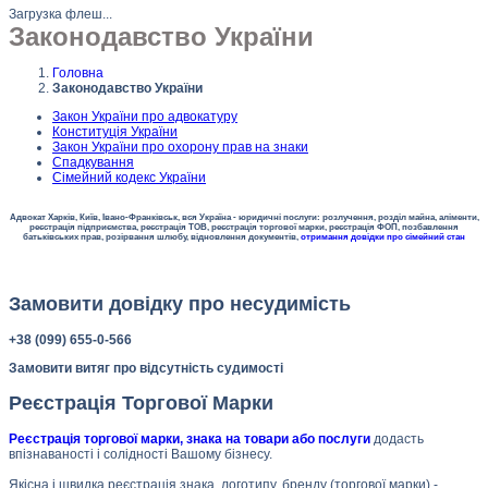
Загрузка флеш...
Законодавство України
Головна
Законодавство України
Закон України про адвокатуру
Конституція України
Закон України про охорону прав на знаки
Спадкування
Сімейний кодекс України
Адвокат Харків, Київ, Івано-Франківськ, вся Україна - юридичні послуги: розлучення, розділ майна, аліменти,
реєстрація підприємства, реєстрація ТОВ, реєстрація торгової марки, реєстрація ФОП, позбавлення
батьківських прав, розірвання шлюбу, відновлення документів,
отримання довідки про сімейний стан
Замовити довідку про несудимість
+38 (099) 655-0-566
Замовити витяг про відсутність судимості
Реєстрація Торгової Марки
Реєстрація торгової марки, знака на товари або послуги
додасть
впізнаваності і солідності Вашому бізнесу.
Якісна і швидка реєстрація знака, логотипу, бренду (торгової марки) -