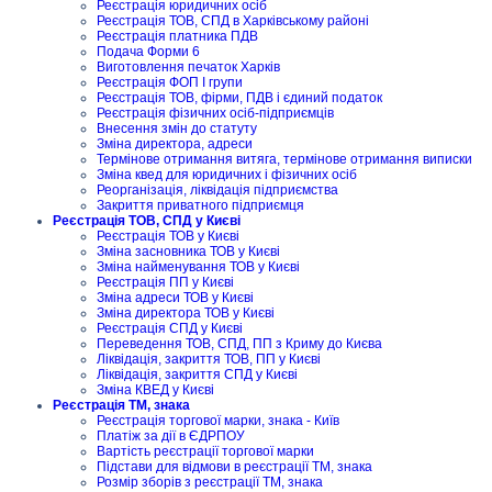
Реєстрація юридичних осіб
Реєстрація ТОВ, СПД в Харківському районі
Реєстрація платника ПДВ
Подача Форми 6
Виготовлення печаток Харків
Реєстрація ФОП I групи
Реєстрація ТОВ, фірми, ПДВ і єдиний податок
Реєстрація фізичних осіб-підприємців
Внесення змін до статуту
Зміна директора, адреси
Термінове отримання витяга, термінове отримання виписки
Зміна квед для юридичних і фізичних осіб
Реорганізація, ліквідація підприємства
Закриття приватного підприємця
Реєстрація ТОВ, СПД у Києві
Реєстрація ТОВ у Києві
Зміна засновника ТОВ у Києві
Зміна найменування ТОВ у Києві
Реєстрація ПП у Києві
Зміна адреси ТОВ у Києві
Зміна директора ТОВ у Києві
Реєстрація СПД у Києві
Переведення ТОВ, СПД, ПП з Криму до Києва
Ліквідація, закриття ТОВ, ПП у Києві
Ліквідація, закриття СПД у Києві
Зміна КВЕД у Києві
Реєстрація ТМ, знака
Реєстрація торгової марки, знака - Київ
Платіж за дії в ЄДРПОУ
Вартість реєстрації торгової марки
Підстави для відмови в реєстрації ТМ, знака
Розмір зборів з реєстрації ТМ, знака