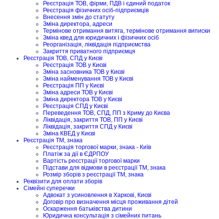
Реєстрація ТОВ, фірми, ПДВ і єдиний податок
Реєстрація фізичних осіб-підприємців
Внесення змін до статуту
Зміна директора, адреси
Термінове отримання витяга, термінове отримання виписки
Зміна квед для юридичних і фізичних осіб
Реорганізація, ліквідація підприємства
Закриття приватного підприємця
Реєстрація ТОВ, СПД у Києві
Реєстрація ТОВ у Києві
Зміна засновника ТОВ у Києві
Зміна найменування ТОВ у Києві
Реєстрація ПП у Києві
Зміна адреси ТОВ у Києві
Зміна директора ТОВ у Києві
Реєстрація СПД у Києві
Переведення ТОВ, СПД, ПП з Криму до Києва
Ліквідація, закриття ТОВ, ПП у Києві
Ліквідація, закриття СПД у Києві
Зміна КВЕД у Києві
Реєстрація ТМ, знака
Реєстрація торгової марки, знака - Київ
Платіж за дії в ЄДРПОУ
Вартість реєстрації торгової марки
Підстави для відмови в реєстрації ТМ, знака
Розмір зборів з реєстрації ТМ, знака
Реквізити для оплати зборів
Сімейні суперечки
Адвокат з усиновлення в Харкові, Києві
Договір про визначення місця проживання дітей
Оскарження батьківства дитини
Юридична консультація з сімейних питань