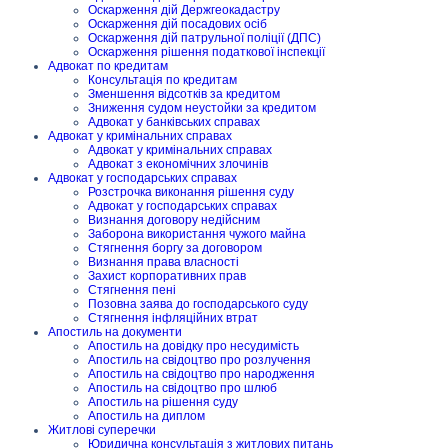
Оскарження дій Держгеокадастру
Оскарження дій посадових осіб
Оскарження дій патрульної поліції (ДПС)
Оскарження рішення податкової інспекції
Адвокат по кредитам
Консультація по кредитам
Зменшення відсотків за кредитом
Зниження судом неустойки за кредитом
Адвокат у банківських справах
Адвокат у кримінальних справах
Адвокат у кримінальних справах
Адвокат з економічних злочинів
Адвокат у господарських справах
Розстрочка виконання рішення суду
Адвокат у господарських справах
Визнання договору недійсним
Заборона використання чужого майна
Стягнення боргу за договором
Визнання права власності
Захист корпоративних прав
Стягнення пені
Позовна заява до господарського суду
Стягнення інфляційних втрат
Апостиль на документи
Апостиль на довідку про несудимість
Апостиль на свідоцтво про розлучення
Апостиль на свідоцтво про народження
Апостиль на свідоцтво про шлюб
Апостиль на рішення суду
Апостиль на диплом
Житлові суперечки
Юридична консультація з житлових питань