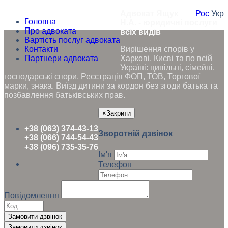
Адвокат Ящук
Рос
Укр
Головна
Н.А. - юридичні послуги
Про адвоката
всіх видів
Вартість послуг адвоката
Контакти
Вирішення спорів у
Партнери адвоката
Харкові, Києві та по всій
Україні: цивільні, сімейні,
господарські спори. Реєстрація ФОП, ТОВ, Торгової
марки, знака. Виїзд дитини за кордон без згоди батька та
позбавлення батьківських прав.
×
Закрити
+38 (063) 374-43-13
Зворотній дзвінок
+38 (066) 744-54-43
+38 (096) 735-35-76
Ім'я
Телефон
Повідомлення
Замовити дзвінок