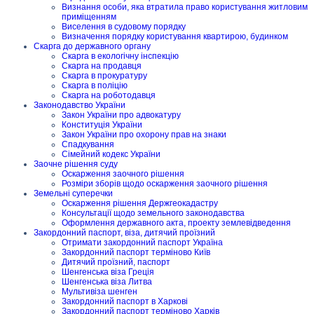
Визнання особи, яка втратила право користування житловим
приміщенням
Виселення в судовому порядку
Визначення порядку користування квартирою, будинком
Скарга до державного органу
Скарга в екологічну інспекцію
Скарга на продавця
Скарга в прокуратуру
Скарга в поліцію
Скарга на роботодавця
Законодавство України
Закон України про адвокатуру
Конституція України
Закон України про охорону прав на знаки
Спадкування
Сімейний кодекс України
Заочне рішення суду
Оскарження заочного рішення
Розміри зборів щодо оскарження заочного рішення
Земельні суперечки
Оскарження рішення Держгеокадастру
Консультації щодо земельного законодавства
Оформлення державного акта, проекту землевідведення
Закордонний паспорт, віза, дитячий проїзний
Отримати закордонний паспорт Україна
Закордонний паспорт терміново Київ
Дитячий проїзний, паспорт
Шенгенська віза Греція
Шенгенська віза Литва
Мультивіза шенген
Закордонний паспорт в Харкові
Закордонний паспорт терміново Харків