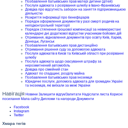
Позбавлення батьківських прав матері дитини (дітей)
Послуги адвоката з розірвання шлюбу в Івано-Франківську
Довідка про відсутність заборон на заняття підприємницькою
діяльністю
Розкриття інформації про бенефіціарів
Порядок оформлення документів у разі смерті родичів на
непідконтрольній території
Порядок стягнення грошової компенсації за невикористані
календарні дні додаткової відпустки учасникам бойових дій
Отримання, відновлення документів про освіту Київ, Харків,
Донецьк, Луганськ
Позбавлення батьківських прав дистанційно
Отримання рішення суду за допомогою адвоката
Послуги адвокатів в Києві та Київській області при розірванні
шлюбу
Послуга адвоката щодо скасування штрафу за
нерозмитнений автомобіль
Довідка про сімейний стан
Адвокат по спадщині, розділу майна
Позбавлення батьківських прав іноземця
Юридичні послуги, допомога адвоката для громадян Україні
та іноземців, які виїхали за межі України
Навігація
Новини
Залишити відгук/Запитати
Надіслати листа
Корисні
посилання
Мапа сайту
Дипломи та нагороди
Документи
Facebook
Instagram
Twitter
Хмара тегів