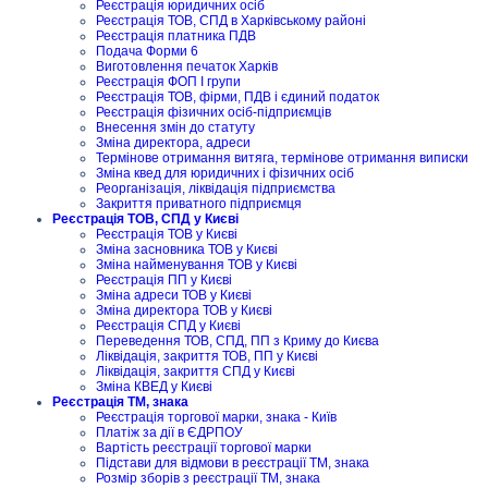
Реєстрація юридичних осіб
Реєстрація ТОВ, СПД в Харківському районі
Реєстрація платника ПДВ
Подача Форми 6
Виготовлення печаток Харків
Реєстрація ФОП I групи
Реєстрація ТОВ, фірми, ПДВ і єдиний податок
Реєстрація фізичних осіб-підприємців
Внесення змін до статуту
Зміна директора, адреси
Термінове отримання витяга, термінове отримання виписки
Зміна квед для юридичних і фізичних осіб
Реорганізація, ліквідація підприємства
Закриття приватного підприємця
Реєстрація ТОВ, СПД у Києві
Реєстрація ТОВ у Києві
Зміна засновника ТОВ у Києві
Зміна найменування ТОВ у Києві
Реєстрація ПП у Києві
Зміна адреси ТОВ у Києві
Зміна директора ТОВ у Києві
Реєстрація СПД у Києві
Переведення ТОВ, СПД, ПП з Криму до Києва
Ліквідація, закриття ТОВ, ПП у Києві
Ліквідація, закриття СПД у Києві
Зміна КВЕД у Києві
Реєстрація ТМ, знака
Реєстрація торгової марки, знака - Київ
Платіж за дії в ЄДРПОУ
Вартість реєстрації торгової марки
Підстави для відмови в реєстрації ТМ, знака
Розмір зборів з реєстрації ТМ, знака