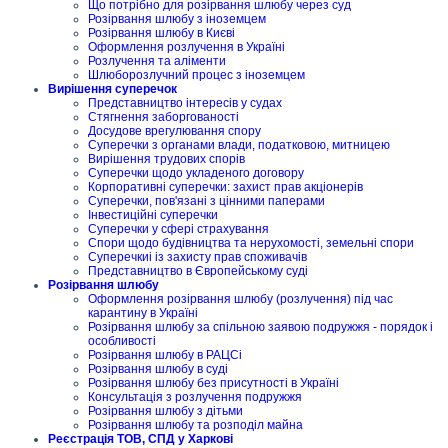
Що потрібно для розірвання шлюбу через суд
Розірвання шлюбу з іноземцем
Розірвання шлюбу в Києві
Оформлення розлучення в Україні
Розлучення та аліменти
Шлюборозлучний процес з іноземцем
Вирішення суперечок
Представництво інтересів у судах
Стягнення заборгованості
Досудове врегулювання спору
Суперечки з органами влади, податковою, митницею
Вирішення трудових спорів
Суперечки щодо укладеного договору
Корпоративні суперечки: захист прав акціонерів
Суперечки, пов'язані з цінними паперами
Інвестиційні суперечки
Суперечки у сфері страхування
Спори щодо будівництва та нерухомості, земельні спори
Суперечкиі із захисту прав споживачів
Представництво в Європейському суді
Розірвання шлюбу
Оформлення розірвання шлюбу (розлучення) під час
карантину в Україні
Розірвання шлюбу за спільною заявою подружжя - порядок і
особливості
Розірвання шлюбу в РАЦСі
Розірвання шлюбу в суді
Розірвання шлюбу без присутності в Україні
Консультація з розлучення подружжя
Розірвання шлюбу з дітьми
Розірвання шлюбу та розподіл майна
Реєстрація ТОВ, СПД у Харкові