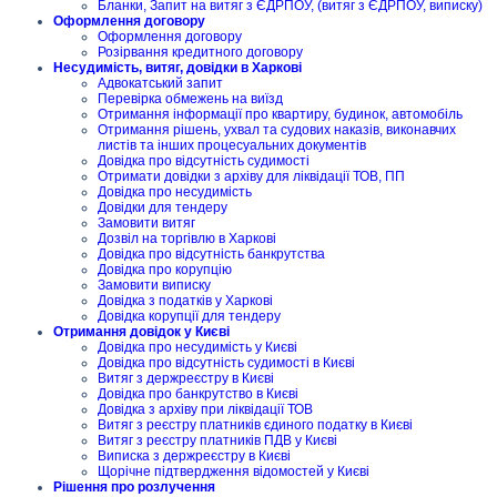
Бланки, Запит на витяг з ЄДРПОУ, (витяг з ЄДРПОУ, виписку)
Оформлення договору
Оформлення договору
Розірвання кредитного договору
Несудимість, витяг, довідки в Харкові
Адвокатський запит
Перевірка обмежень на виїзд
Отримання інформації про квартиру, будинок, автомобіль
Отримання рішень, ухвал та судових наказів, виконавчих
листів та інших процесуальних документів
Довідка про відсутність судимості
Отримати довідки з архіву для ліквідації ТОВ, ПП
Довідка про несудимість
Довідки для тендеру
Замовити витяг
Дозвіл на торгівлю в Харкові
Довідка про відсутність банкрутства
Довідка про корупцію
Замовити виписку
Довідка з податків у Харкові
Довідка корупції для тендеру
Отримання довідок у Києві
Довідка про несудимість у Києві
Довідка про відсутність судимості в Києві
Витяг з держреєстру в Києві
Довідка про банкрутство в Києві
Довідка з архіву при ліквідації ТОВ
Витяг з реєстру платників єдиного податку в Києві
Витяг з реєстру платників ПДВ у Києві
Виписка з держреєстру в Києві
Щорічне підтвердження відомостей у Києві
Рішення про розлучення