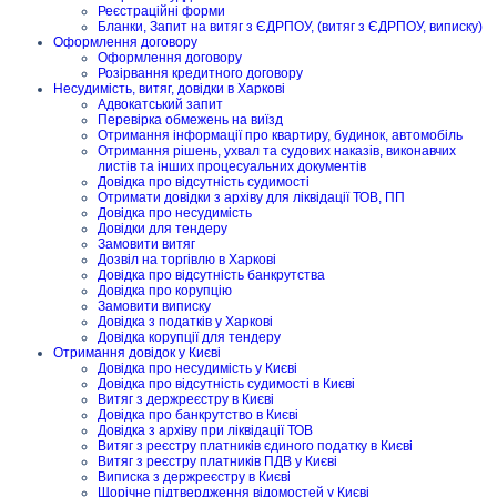
Реєстраційні форми
Бланки, Запит на витяг з ЄДРПОУ, (витяг з ЄДРПОУ, виписку)
Оформлення договору
Оформлення договору
Розірвання кредитного договору
Несудимість, витяг, довідки в Харкові
Адвокатський запит
Перевірка обмежень на виїзд
Отримання інформації про квартиру, будинок, автомобіль
Отримання рішень, ухвал та судових наказів, виконавчих
листів та інших процесуальних документів
Довідка про відсутність судимості
Отримати довідки з архіву для ліквідації ТОВ, ПП
Довідка про несудимість
Довідки для тендеру
Замовити витяг
Дозвіл на торгівлю в Харкові
Довідка про відсутність банкрутства
Довідка про корупцію
Замовити виписку
Довідка з податків у Харкові
Довідка корупції для тендеру
Отримання довідок у Києві
Довідка про несудимість у Києві
Довідка про відсутність судимості в Києві
Витяг з держреєстру в Києві
Довідка про банкрутство в Києві
Довідка з архіву при ліквідації ТОВ
Витяг з реєстру платників єдиного податку в Києві
Витяг з реєстру платників ПДВ у Києві
Виписка з держреєстру в Києві
Щорічне підтвердження відомостей у Києві