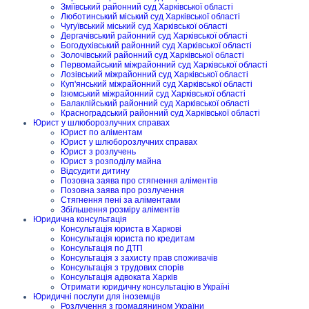
Зміївський районний суд Харківської області
Люботинський міський суд Харківської області
Чугуївський міський суд Харківської області
Дергачівський районний суд Харківської області
Богодухівський районний суд Харківської області
Золочівський районний суд Харківської області
Первомайський міжрайонний суд Харківської області
Лозівський міжрайонний суд Харківської області
Куп'янський міжрайонний суд Харківської області
Ізюмський міжрайонний суд Харківської області
Балаклійський районний суд Харківської області
Красноградський районний суд Харківської області
Юрист у шлюборозлучних справах
Юрист по аліментам
Юрист у шлюборозлучних справах
Юрист з розлучень
Юрист з розподілу майна
Відсудити дитину
Позовна заява про стягнення аліментів
Позовна заява про розлучення
Стягнення пені за аліментами
Збільшення розміру аліментів
Юридична консультація
Консультація юриста в Харкові
Консультація юриста по кредитам
Консультація по ДТП
Консультація з захисту прав споживачів
Консультація з трудових спорів
Консультація адвоката Харків
Отримати юридичну консультацію в Україні
Юридичні послуги для іноземців
Розлучення з громадянином України