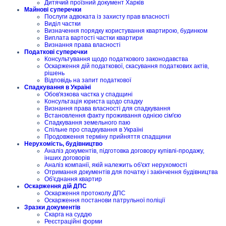
Дитячий проїзний документ Харків
Майнові суперечки
Послуги адвоката із захисту прав власності
Виділ частки
Визначення порядку користування квартирою, будинком
Виплата вартості частки квартири
Визнання права власності
Податкові суперечки
Консультування щодо податкового законодавства
Оскарження дій податкової, скасування податкових актів,
рішень
Відповідь на запит податкової
Спадкування в Україні
Обов'язкова частка у спадщині
Консультація юриста щодо спадку
Визнання права власності для спадкування
Встановлення факту проживання однією сім'єю
Спадкування земельного паю
Спільне про спадкування в Україні
Продовження терміну прийняття спадщини
Нерухомість, будівництво
Аналіз документів, підготовка договору купівлі-продажу,
інших договорів
Аналіз компанії, якій належить об'єкт нерухомості
Отримання документів для початку і закінчення будівництва
Об'єднання квартир
Оскарження дій ДПС
Оскарження протоколу ДПС
Оскарження постанови патрульної поліції
Зразки документів
Скарга на суддю
Реєстраційні форми