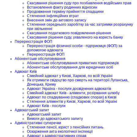
Скасування рішення суду про позбавлення водійських прав
Встановлення факту родинних відносин
Продовження терміну прийняття спадщини
Стягнення інфляційних втрат
Внесення змін до актового запису
Стягнення середнього заробітку за час затримки розрахунку
при звільненні
Скасування податкового повідомлення-рішення
Скасування рішення суду, ухваленого на користь банку
Перереєстрація ФОП
Перереєстрація фізичної особи - підприємця (ФОП) за
допомогою адвоката
Перереєстрація ФОП
Абонентське обслуговування
Абонентське обслуговування приватних підприємців
Абонентське обслуговування для юридичних осіб
Адвокат Київ
Сімейний адвокат у Києві, Харкові, по всій Україні
Як отримати свідоцтво про смерть на території Луганська,
Донецька, Криму
Адвокат Україна - послуги досвідчених адвокатів
Сімейний адвокат Київ - аліменти, розірвання шлюбу
Адвокат по спадкуванню (спадкових спорах) в Києві
Стягнення аліментів у Києві, Харкові, по всій Україні
Адвокат Київ - послуги
Адвокатський запит
Адвокатський запит
Вимоги до адвокатського запиту
Адміністративні суперечки
Стягнення пенсії, юрист з пенсійних питань
Оскарження акта екологічної інспекції
Адвокат з адміністративних справ