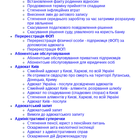
Встановлення факту родинних відносин
Продовження терміну прийняття спадщини
Стягнення інфляційних втрат
Внесення змін до актового запису
Стягнення середнього заробітку за час затримки розрахунку
при звільненні
Скасування податкового повідомлення-рішення
Скасування рішення суду, ухваленого на користь банку
Перереєстрація ФОП
Перереєстрація фізичної особи - підприємця (ФОП) за
допомогою адвоката
Перереєстрація ФОП
Абонентське обслуговування
Абонентське обслуговування приватних підприємців
Абонентське обслуговування для юридичних осіб
Адвокат Київ
Сімейний адвокат у Києві, Харкові, по всій Україні
Як отримати свідоцтво про смерть на території Луганська,
Донецька, Криму
Адвокат Україна - послуги досвідчених адвокатів
Сімейний адвокат Київ - аліменти, розірвання шлюбу
Адвокат по спадкуванню (спадкових спорах) в Києві
Стягнення аліментів у Києві, Харкові, по всій Україні
Адвокат Київ - послуги
Адвокатський запит
Адвокатський запит
Вимоги до адвокатського запиту
Адміністративні суперечки
Стягнення пенсії, юрист з пенсійних питань
Оскарження акта екологічної інспекції
Адвокат з адміністративних справ
Оскарження дій Держгеокадастру