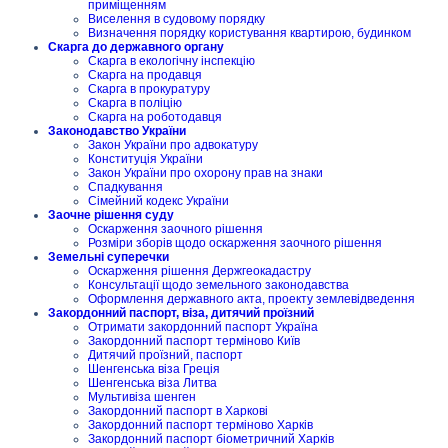
приміщенням
Виселення в судовому порядку
Визначення порядку користування квартирою, будинком
Скарга до державного органу
Скарга в екологічну інспекцію
Скарга на продавця
Скарга в прокуратуру
Скарга в поліцію
Скарга на роботодавця
Законодавство України
Закон України про адвокатуру
Конституція України
Закон України про охорону прав на знаки
Спадкування
Сімейний кодекс України
Заочне рішення суду
Оскарження заочного рішення
Розміри зборів щодо оскарження заочного рішення
Земельні суперечки
Оскарження рішення Держгеокадастру
Консультації щодо земельного законодавства
Оформлення державного акта, проекту землевідведення
Закордонний паспорт, віза, дитячий проїзний
Отримати закордонний паспорт Україна
Закордонний паспорт терміново Київ
Дитячий проїзний, паспорт
Шенгенська віза Греція
Шенгенська віза Литва
Мультивіза шенген
Закордонний паспорт в Харкові
Закордонний паспорт терміново Харків
Закордонний паспорт біометричний Харків