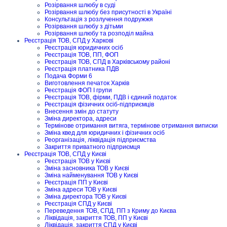
Розірвання шлюбу в суді
Розірвання шлюбу без присутності в Україні
Консультація з розлучення подружжя
Розірвання шлюбу з дітьми
Розірвання шлюбу та розподіл майна
Реєстрація ТОВ, СПД у Харкові
Реєстрація юридичних осіб
Реєстрація ТОВ, ПП, ФОП
Реєстрація ТОВ, СПД в Харківському районі
Реєстрація платника ПДВ
Подача Форми 6
Виготовлення печаток Харків
Реєстрація ФОП I групи
Реєстрація ТОВ, фірми, ПДВ і єдиний податок
Реєстрація фізичних осіб-підприємців
Внесення змін до статуту
Зміна директора, адреси
Термінове отримання витяга, термінове отримання виписки
Зміна квед для юридичних і фізичних осіб
Реорганізація, ліквідація підприємства
Закриття приватного підприємця
Реєстрація ТОВ, СПД у Києві
Реєстрація ТОВ у Києві
Зміна засновника ТОВ у Києві
Зміна найменування ТОВ у Києві
Реєстрація ПП у Києві
Зміна адреси ТОВ у Києві
Зміна директора ТОВ у Києві
Реєстрація СПД у Києві
Переведення ТОВ, СПД, ПП з Криму до Києва
Ліквідація, закриття ТОВ, ПП у Києві
Ліквідація, закриття СПД у Києві