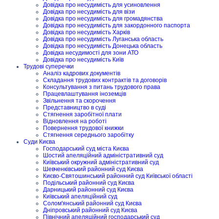
Довідка про несудимість для усиновлення
Довідка про несудимість для візи
Довідка про несудимість для громадянства
Довідка про несудимість для закордонного паспорта
Довідка про несудимість Харків
Довідка про несудимість Луганська область
Довідка про несудимість Донецька область
Довідка несудимості для зони АТО
Довідка про несудимість Київ
Трудові суперечки
Аналіз кадрових документів
Складання трудових контрактів та договорів
Консультування з питань трудового права
Працевлаштування іноземців
Звільнення та скорочення
Представництво в суді
Стягнення заробітної плати
Відновлення на роботі
Повернення трудової книжки
Стягнення середнього заробітку
Суди Києва
Господарський суд міста Києва
Шостий апеляційний адміністративний суд
Київський окружний адміністративний суд
Шевченківський районний суд Києва
Києво-Святошинський районний суд Київської області
Подільський районний суд Києва
Дарницький районний суд Києва
Київський апеляційний суд
Солом'янський районний суд Києва
Дніпровський районний суд Києва
Північний апеляційний господарський суд