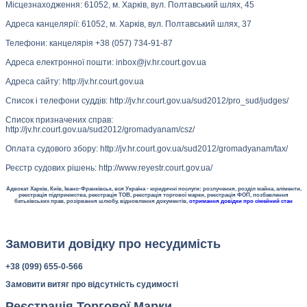
Місцезнаходження: 61052, м. Харків, вул. Полтавський шлях, 45
Адреса канцелярії: 61052, м. Харків, вул. Полтавський шлях, 37
Телефони: канцелярія +38 (057) 734-91-87
Адреса електронної пошти: inbox@jv.hr.court.gov.ua
Адреса сайту: http://jv.hr.court.gov.ua
Список і телефони суддів: http://jv.hr.court.gov.ua/sud2012/pro_sud/judges/
Список призначених справ:
http://jv.hr.court.gov.ua/sud2012/gromadyanam/csz/
Оплата судового збору: http://jv.hr.court.gov.ua/sud2012/gromadyanam/tax/
Реєстр судових рішень: http://www.reyestr.court.gov.ua/
Адвокат Харків, Київ, Івано-Франківськ, вся Україна - юридичні послуги: розлучення, розділ майна, аліменти,
реєстрація підприємства, реєстрація ТОВ, реєстрація торгової марки, реєстрація ФОП, позбавлення
батьківських прав, розірвання шлюбу, відновлення документів,
отримання довідки про сімейний стан
Замовити довідку про несудимість
+38 (099) 655-0-566
Замовити витяг про відсутність судимості
Реєстрація Торгової Марки