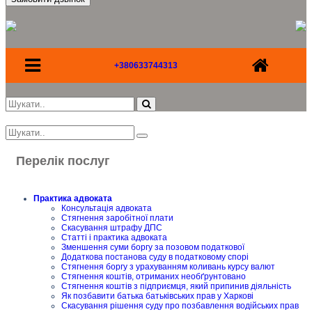
+380633744313
Перелік послуг
Практика адвоката
Консультація адвоката
Стягнення заробітної плати
Скасування штрафу ДПС
Статті і практика адвоката
Зменшення суми боргу за позовом податкової
Додаткова постанова суду в податковому спорі
Стягнення боргу з урахуванням коливань курсу валют
Стягнення коштів, отриманих необґрунтовано
Стягнення коштів з підприємця, який припинив діяльність
Як позбавити батька батьківських прав у Харкові
Скасування рішення суду про позбавлення водійських прав