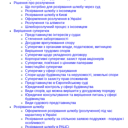
Рішення про розлучення
Що потрібно для розірвання шлюбу через суд
Розірвання шлюбу з іноземцем
Розірвання шлюбу в Києві
Оформлення розлучення в Україні
Розлучення та аліменти
Шлюборозлучний процес з іноземцем
Вирішення суперечок
Представництво інтересів у судах
Стягнення заборгованості
Досудове врегулювання спору
Суперечки з органами влади, податковою, митницею
Вирішення трудових спорів
Суперечки щодо укладеного договору
Корпоративні суперечки: захист прав акціонерів
Суперечки, пов'язані з цінними паперами
Інвестиційні суперечки
Суперечки у сфері страхування
Спори щодо будівництва та нерухомості, земельні спори
Суперечкиі із захисту прав споживачів
Представництво в Європейському суді
Юридичний контроль у сфері будівництва
Види спорів, що можна вирішити у досудовому порядку
Юридичне консультування та вирішення питань у сфері
будівництва
Види судового представництва
Розірвання шлюбу
Оформлення розірвання шлюбу (розлучення) під час
карантину в Україні
Розірвання шлюбу за спільною заявою подружжя - порядок і
особливості
Розірвання шлюбу в РАЦСі