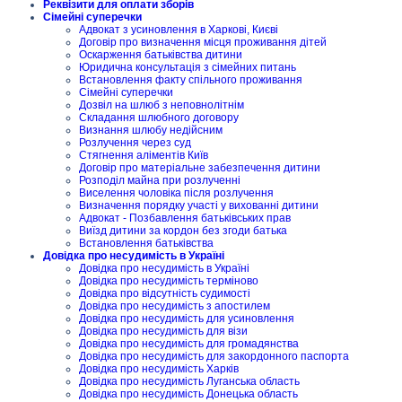
Реквізити для оплати зборів
Сімейні суперечки
Адвокат з усиновлення в Харкові, Києві
Договір про визначення місця проживання дітей
Оскарження батьківства дитини
Юридична консультація з сімейних питань
Встановлення факту спільного проживання
Сімейні суперечки
Дозвіл на шлюб з неповнолітнім
Складання шлюбного договору
Визнання шлюбу недійсним
Розлучення через суд
Стягнення аліментів Київ
Договір про матеріальне забезпечення дитини
Розподіл майна при розлученні
Виселення чоловіка після розлучення
Визначення порядку участі у вихованні дитини
Адвокат - Позбавлення батьківських прав
Виїзд дитини за кордон без згоди батька
Встановлення батьківства
Довідка про несудимість в Україні
Довідка про несудимість в Україні
Довідка про несудимість терміново
Довідка про відсутність судимості
Довідка про несудимість з апостилем
Довідка про несудимість для усиновлення
Довідка про несудимість для візи
Довідка про несудимість для громадянства
Довідка про несудимість для закордонного паспорта
Довідка про несудимість Харків
Довідка про несудимість Луганська область
Довідка про несудимість Донецька область