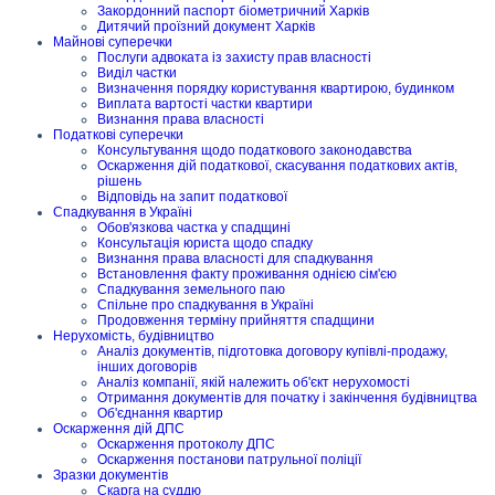
Закордонний паспорт біометричний Харків
Дитячий проїзний документ Харків
Майнові суперечки
Послуги адвоката із захисту прав власності
Виділ частки
Визначення порядку користування квартирою, будинком
Виплата вартості частки квартири
Визнання права власності
Податкові суперечки
Консультування щодо податкового законодавства
Оскарження дій податкової, скасування податкових актів,
рішень
Відповідь на запит податкової
Спадкування в Україні
Обов'язкова частка у спадщині
Консультація юриста щодо спадку
Визнання права власності для спадкування
Встановлення факту проживання однією сім'єю
Спадкування земельного паю
Спільне про спадкування в Україні
Продовження терміну прийняття спадщини
Нерухомість, будівництво
Аналіз документів, підготовка договору купівлі-продажу,
інших договорів
Аналіз компанії, якій належить об'єкт нерухомості
Отримання документів для початку і закінчення будівництва
Об'єднання квартир
Оскарження дій ДПС
Оскарження протоколу ДПС
Оскарження постанови патрульної поліції
Зразки документів
Скарга на суддю