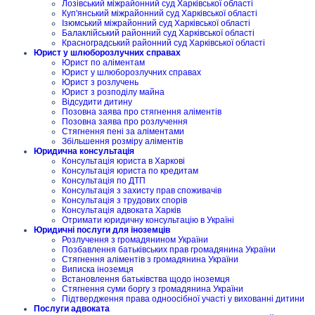
Лозівський міжрайонний суд Харківської області
Куп'янський міжрайонний суд Харківської області
Ізюмський міжрайонний суд Харківської області
Балаклійський районний суд Харківської області
Красноградський районний суд Харківської області
Юрист у шлюборозлучних справах
Юрист по аліментам
Юрист у шлюборозлучних справах
Юрист з розлучень
Юрист з розподілу майна
Відсудити дитину
Позовна заява про стягнення аліментів
Позовна заява про розлучення
Стягнення пені за аліментами
Збільшення розміру аліментів
Юридична консультація
Консультація юриста в Харкові
Консультація юриста по кредитам
Консультація по ДТП
Консультація з захисту прав споживачів
Консультація з трудових спорів
Консультація адвоката Харків
Отримати юридичну консультацію в Україні
Юридичні послуги для іноземців
Розлучення з громадянином України
Позбавлення батьківських прав громадянина України
Стягнення аліментів з громадянина України
Виписка іноземця
Встановлення батьківства щодо іноземця
Стягнення суми боргу з громадянина України
Підтвердження права одноосібної участі у вихованні дитини
Послуги адвоката