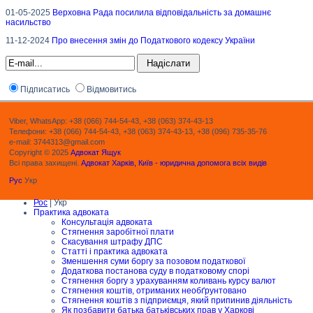
01-05-2025
Верховна Рада посилила відповідальність за домашнє
насильство
11-12-2024
Про внесення змін до Податкового кодексу України
Підписатись
Відмовитись
Viber, WhatsApp: +38 (066) 744-54-43, +38 (063) 374-43-13
Телефони: +38 (066) 744-54-43, +38 (063) 374-43-13, +38 (096) 735-35-76
e-mail: 3744313@gmail.com
Copyright © 2025
Адвокат Ящук
Всі права захищені.
Адвокат Харків, Київ - юридична допомога всіх видів
Рус
Укр
Рос
| Укр
Практика адвоката
Консультація адвоката
Стягнення заробітної плати
Скасування штрафу ДПС
Статті і практика адвоката
Зменшення суми боргу за позовом податкової
Додаткова постанова суду в податковому спорі
Стягнення боргу з урахуванням коливань курсу валют
Стягнення коштів, отриманих необґрунтовано
Стягнення коштів з підприємця, який припинив діяльність
Як позбавити батька батьківських прав у Харкові