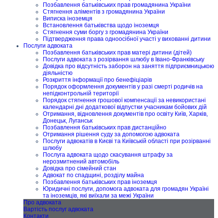
Позбавлення батьківських прав громадянина України
Стягнення аліментів з громадянина України
Виписка іноземця
Встановлення батьківства щодо іноземця
Стягнення суми боргу з громадянина України
Підтвердження права одноосібної участі у вихованні дитини
Послуги адвоката
Позбавлення батьківських прав матері дитини (дітей)
Послуги адвоката з розірвання шлюбу в Івано-Франківську
Довідка про відсутність заборон на заняття підприємницькою
діяльністю
Розкриття інформації про бенефіціарів
Порядок оформлення документів у разі смерті родичів на
непідконтрольній території
Порядок стягнення грошової компенсації за невикористані
календарні дні додаткової відпустки учасникам бойових дій
Отримання, відновлення документів про освіту Київ, Харків,
Донецьк, Луганськ
Позбавлення батьківських прав дистанційно
Отримання рішення суду за допомогою адвоката
Послуги адвокатів в Києві та Київській області при розірванні
шлюбу
Послуга адвоката щодо скасування штрафу за
нерозмитнений автомобіль
Довідка про сімейний стан
Адвокат по спадщині, розділу майна
Позбавлення батьківських прав іноземця
Юридичні послуги, допомога адвоката для громадян Україні
та іноземців, які виїхали за межі України
Про адвоката
Вартість послуг адвоката
Контакти