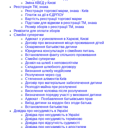
Зміна КВЕД у Києві
Реєстрація ТМ, знака
Реєстрація торгової марки, знака - Київ
Платіж за дії в ЄДРПОУ
Вартість реєстрації торгової марки
Підстави для відмови в реєстрації ТМ, знака
Розмір зборів з реєстрації ТМ, знака
Реквізити для оплати зборів
Сімейні суперечки
Адвокат з усиновлення в Харкові, Києві
Договір про визначення місця проживання дітей
Оскарження батьківства дитини
Юридична консультація з сімейних питань
Встановлення факту спільного проживання
Сімейні суперечки
Дозвіл на шлюб з неповнолітнім
Складання шлюбного договору
Визнання шлюбу недійсним
Розлучення через суд
Стягнення аліментів Київ
Договір про матеріальне забезпечення дитини
Розподіл майна при розлученні
Виселення чоловіка після розлучення
Визначення порядку участі у вихованні дитини
Адвокат - Позбавлення батьківських прав
Виїзд дитини за кордон без згоди батька
Встановлення батьківства
Довідка про несудимість в Україні
Довідка про несудимість в Україні
Довідка про несудимість терміново
Довідка про відсутність судимості
Довідка про несудимість з апостилем