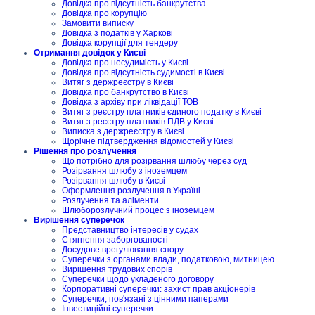
Довідка про відсутність банкрутства
Довідка про корупцію
Замовити виписку
Довідка з податків у Харкові
Довідка корупції для тендеру
Отримання довідок у Києві
Довідка про несудимість у Києві
Довідка про відсутність судимості в Києві
Витяг з держреєстру в Києві
Довідка про банкрутство в Києві
Довідка з архіву при ліквідації ТОВ
Витяг з реєстру платників єдиного податку в Києві
Витяг з реєстру платників ПДВ у Києві
Виписка з держреєстру в Києві
Щорічне підтвердження відомостей у Києві
Рішення про розлучення
Що потрібно для розірвання шлюбу через суд
Розірвання шлюбу з іноземцем
Розірвання шлюбу в Києві
Оформлення розлучення в Україні
Розлучення та аліменти
Шлюборозлучний процес з іноземцем
Вирішення суперечок
Представництво інтересів у судах
Стягнення заборгованості
Досудове врегулювання спору
Суперечки з органами влади, податковою, митницею
Вирішення трудових спорів
Суперечки щодо укладеного договору
Корпоративні суперечки: захист прав акціонерів
Суперечки, пов'язані з цінними паперами
Інвестиційні суперечки