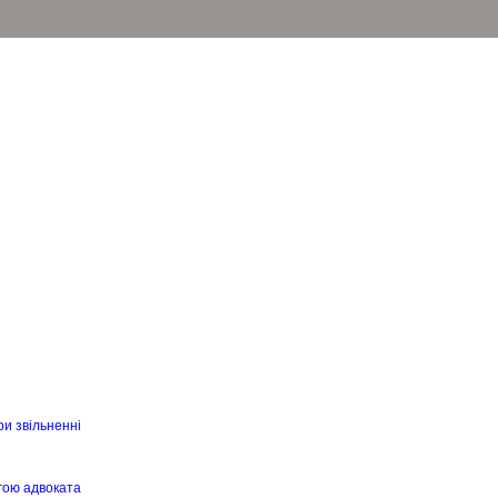
ри звільненні
гою адвоката