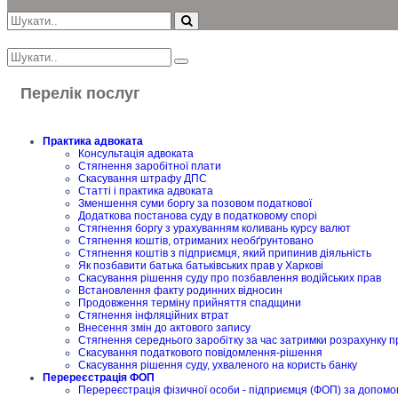
Перелік послуг
Практика адвоката
Консультація адвоката
Стягнення заробітної плати
Скасування штрафу ДПС
Статті і практика адвоката
Зменшення суми боргу за позовом податкової
Додаткова постанова суду в податковому спорі
Стягнення боргу з урахуванням коливань курсу валют
Стягнення коштів, отриманих необґрунтовано
Стягнення коштів з підприємця, який припинив діяльність
Як позбавити батька батьківських прав у Харкові
Скасування рішення суду про позбавлення водійських прав
Встановлення факту родинних відносин
Продовження терміну прийняття спадщини
Стягнення інфляційних втрат
Внесення змін до актового запису
Стягнення середнього заробітку за час затримки розрахунку п
Скасування податкового повідомлення-рішення
Скасування рішення суду, ухваленого на користь банку
Перереєстрація ФОП
Перереєстрація фізичної особи - підприємця (ФОП) за допомо