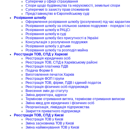
Суперечки у сфері страхування
Спори щодо будівництва та нерухомості, земельні спори
Суперечкиі із захисту прав споживачів
Представництво в Європейському суді
Розірвання шлюбу
Оформлення розірвання шлюбу (розлучення) під час карантину
Розірвання шлюбу за спільною заявою подружжя - порядок і о
Розірвання шлюбу в РАЦСі
Розірвання шлюбу в суді
Розірвання шлюбу без присутності в Україні
Консультація з розлучення подружжя
Розірвання шлюбу з дітьми
Розірвання шлюбу та розподіл майна
Реєстрація ТОВ, СПД у Харкові
Реєстрація юридичних осіб
Реєстрація ТОВ, СПД в Харківському районі
Реєстрація платника ПДВ
Подача Форми 6
Виготовлення печаток Харків
Реєстрація ФОП I групи
Реєстрація ТОВ, фірми, ПДВ і єдиний податок
Реєстрація фізичних осіб-підприємців
Внесення змін до статуту
Зміна директора, адреси
Термінове отримання витяга, термінове отримання виписки
Зміна квед для юридичних і фізичних осіб
Реорганізація, ліквідація підприємства
Закриття приватного підприємця
Реєстрація ТОВ, СПД у Києві
Реєстрація ТОВ у Києві
Зміна засновника ТОВ у Києві
Зміна найменування ТОВ у Києві