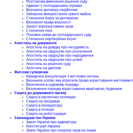
Розстрочка виконання рішення суду
Адвокат у господарських справах
Визнання договору недійсним
Заборона використання чужого майна
Стягнення боргу за договором
Визнання права власності
Захист корпоративних прав
Стягнення пені
Позовна заява до господарського суду
Стягнення інфляційних втрат
Апостиль на документи
Апостиль на довідку про несудимість
Апостиль на свідоцтво про розлучення
Апостиль на свідоцтво про народження
Апостиль на свідоцтво про шлюб
Апостиль на рішення суду
Апостиль на диплом
Житлові суперечки
Юридична консультація з житлових питань
Визнання особи, яка втратила право користування житловим
Виселення в судовому порядку
Визначення порядку користування квартирою, будинком
Скарга до державного органу
Скарга в екологічну інспекцію
Скарга на продавця
Скарга в прокуратуру
Скарга в поліцію
Скарга на роботодавця
Законодавство України
Закон України про адвокатуру
Конституція України
Закон України про охорону прав на знаки