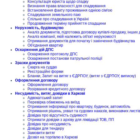
Консультація юриста щодо спадку
Визнання права власності для спадкування
Встановлення факту проживання однією сім'єю
Спадкування земельного паю
Спільне про спадкування в Україні
Продовження терміну прийняття спадщини
Нерухомість, будівництво
Аналіз документів, підготовка договору купівлі-продажу, інших 
Аналіз компанії, якій належить об'єкт нерухомості
Отримання документів для початку і закінчення будівництва
Об'єднання квартир
Оскарження дій ДПС
Оскарження протоколу ДПС
Оскарження постанови патрульної поліції
Зразки документів
Скарга на суддю
Реєстраційні форми
Бланки, Запит на витяг з ЄДРПОУ, (витяг з ЄДРПОУ, виписку)
Оформлення договору
Оформлення договору
Розірвання кредитного договору
Несудимість, витяг, довідки в Харкові
Адвокатський запит
Перевірка обмежень на виїзд
Отримання інформації про квартиру, будинок, автомобіль
Отримання рішень, ухвал та судових наказів, виконавчих листі
Довідка про відсутність судимості
Отримати довідки з архіву для ліквідації ТОВ, ПП
Довідка про несудимість
Довідки для тендеру
Замовити витяг
Дозвіл на торгівлю в Харкові