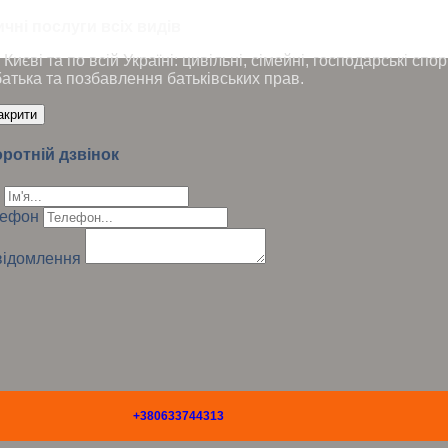
чні послуги всіх видів
Києві та по всій Україні: цивільні, сімейні, господарські сп
батька та позбавлення батьківських прав.
акрити
ротній дзвінок
лефон
ідомлення
+380633744313