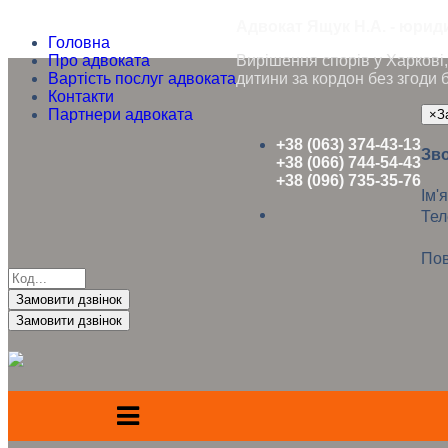
Адвокат Ящук Н.А. - юриди
Головна
Про адвоката
Вирішення спорів у Харкові, 
Вартість послуг адвоката
дитини за кордон без згоди 
Контакти
Партнери адвоката
×
З
+38 (063) 374-43-13
Зво
+38 (066) 744-54-43
+38 (096) 735-35-76
Ім'я
Те
Пов
Замовити дзвінок