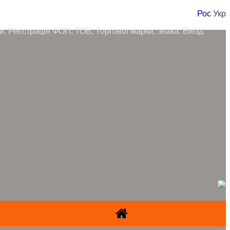
Рос
Укр
ори. Реєстрація ФОП, ТОВ, Торгової марки, знака. Виїзд