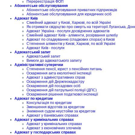
Перереєстрація ФОП
Абонентське обслуговування
Абонентське обслуговування приватних підприємців
Абонентське обслуговування для юридичних осіб
Адвокат Київ
Сімейний адвокат у Києві, Харкові, по всій Україні
Як отримати свідоцтво про смерть на території Луганська, Дон
Адвокат Україна - послуги досвідчених адвокатів
Сімейний адвокат Київ - аліменти, розірвання шлюбу
Адвокат по спадкуванню (спадкових спорах) в Києві
Стягнення аліментів у Києві, Харкові, по всій Україні
Адвокат Київ - послуги
Адвокатський запит
Адвокатський запит
Вимоги до адвокатського запиту
Адміністративні суперечки
Стягнення пенсії, юрист з пенсійних питань
Оскарження акта екологічної інспекції
Адвокат з адміністративних справ
Оскарження дій Держгеокадастру
Оскарження дій посадових осіб
Оскарження дій патрульної поліції (ДПС)
Оскарження рішення податкової інспекції
Адвокат по кредитам
Консультація по кредитам
Зменшення відсотків за кредитом
Зниження судом неустойки за кредитом
Адвокат у банківських справах
Адвокат у кримінальних справах
Адвокат у кримінальних справах
Адвокат з економічних злочинів
Адвокат у господарських справах