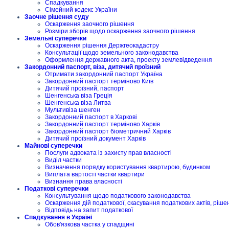
Спадкування
Сімейний кодекс України
Заочне рішення суду
Оскарження заочного рішення
Розміри зборів щодо оскарження заочного рішення
Земельні суперечки
Оскарження рішення Держгеокадастру
Консультації щодо земельного законодавства
Оформлення державного акта, проекту землевідведення
Закордонний паспорт, віза, дитячий проїзний
Отримати закордонний паспорт Україна
Закордонний паспорт терміново Київ
Дитячий проїзний, паспорт
Шенгенська віза Греція
Шенгенська віза Литва
Мультивіза шенген
Закордонний паспорт в Харкові
Закордонний паспорт терміново Харків
Закордонний паспорт біометричний Харків
Дитячий проїзний документ Харків
Майнові суперечки
Послуги адвоката із захисту прав власності
Виділ частки
Визначення порядку користування квартирою, будинком
Виплата вартості частки квартири
Визнання права власності
Податкові суперечки
Консультування щодо податкового законодавства
Оскарження дій податкової, скасування податкових актів, ріше
Відповідь на запит податкової
Спадкування в Україні
Обов'язкова частка у спадщині