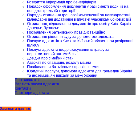
Розкриття інформації про бенефіціарів
Порядок оформлення документів у разі смерті родичів на
непідконтрольній території
Порядок стягнення грошової компенсації за невикористані
календарні дні додаткової відпустки учасникам бойових дій
Отримання, відновлення документів про освіту Київ, Харків,
Донецьк, Луганськ
Позбавлення батьківських прав дистанційно
Отримання рішення суду за допомогою адвоката
Послуги адвокатів в Києві та Київській області при розірванні
шлюбу
Послуга адвоката щодо скасування штрафу за
нерозмитнений автомобіль
Довідка про сімейний стан
Адвокат по спадщині, розділу майна
Позбавлення батьківських прав іноземця
Юридичні послуги, допомога адвоката для громадян Україні
та іноземців, які виїхали за межі України
Про адвоката
Вартість послуг адвоката
Контакти
Партнери адвоката
Замовити дзвінок