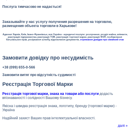
Послуга тимчасово не надається!
Заказывайте у нас услугу получения разрешения на торговлю,
размещения объекта торговли в Харькове!
Адвокат Харків, Київ, Івано-Франківськ, вся Україна - юридичні послуги: розлучення, розділ майна, аліменти,
реєстрація підприємства, реєстрація ТОВ, реєстрація торгової марки, реєстрація ФОП, позбавлення
батьківських прав, розірвання шлюбу, відновлення документів,
отримання довідки про сімейний стан
Замовити довідку про несудимість
+38 (099) 655-0-566
Замовити витяг про відсутність судимості
Реєстрація Торгової Марки
Реєстрація торгової марки, знака на товари або послуги
додасть
впізнаваності і солідності Вашому бізнесу.
Якісна і швидка реєстрація знака, логотипу, бренду (торгової марки) -
Україна
Надійний захист Ваших прав інтелектуальної власності.
далі »