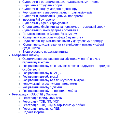
Суперечки з органами влади, податковою, митницею
Вирішення трудових спорів
Суперечки щодо укладеного договору
Корпоративні суперечки: захист прав акціонерів
Суперечки, пов'язані з цінними паперами
Інвестиційні суперечки
Суперечки у сфері страхування
Спори щодо будівництва та нерухомості, земельні спори
Суперечкиі із захисту прав споживачів
Представництво в Європейському суді
Юридичний контроль у сфері будівництва
Види спорів, що можна вирішити у досудовому порядку
Юридичне консультування та вирішення питань у сфері
будівництва
Види судового представництва
Розірвання шлюбу
Оформлення розірвання шлюбу (розлучення) під час
карантину в Україні
Розірвання шлюбу за спільною заявою подружжя - порядок і
особливості
Розірвання шлюбу в РАЦСі
Розірвання шлюбу в суді
Розірвання шлюбу без присутності в Україні
Консультація з розлучення подружжя
Розірвання шлюбу з дітьми
Розірвання шлюбу та розподіл майна
Реєстрація ТОВ, СПД у Харкові
Реєстрація юридичних осіб
Реєстрація ТОВ, ПП, ФОП
Реєстрація ТОВ, СПД в Харківському районі
Реєстрація платника ПДВ
Подача Форми 6