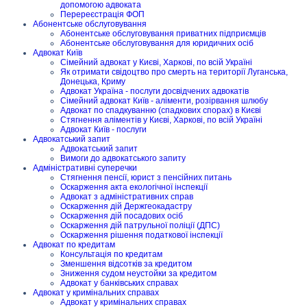
допомогою адвоката
Перереєстрація ФОП
Абонентське обслуговування
Абонентське обслуговування приватних підприємців
Абонентське обслуговування для юридичних осіб
Адвокат Київ
Сімейний адвокат у Києві, Харкові, по всій Україні
Як отримати свідоцтво про смерть на території Луганська,
Донецька, Криму
Адвокат Україна - послуги досвідчених адвокатів
Сімейний адвокат Київ - аліменти, розірвання шлюбу
Адвокат по спадкуванню (спадкових спорах) в Києві
Стягнення аліментів у Києві, Харкові, по всій Україні
Адвокат Київ - послуги
Адвокатський запит
Адвокатський запит
Вимоги до адвокатського запиту
Адміністративні суперечки
Стягнення пенсії, юрист з пенсійних питань
Оскарження акта екологічної інспекції
Адвокат з адміністративних справ
Оскарження дій Держгеокадастру
Оскарження дій посадових осіб
Оскарження дій патрульної поліції (ДПС)
Оскарження рішення податкової інспекції
Адвокат по кредитам
Консультація по кредитам
Зменшення відсотків за кредитом
Зниження судом неустойки за кредитом
Адвокат у банківських справах
Адвокат у кримінальних справах
Адвокат у кримінальних справах