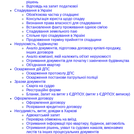
рішень
Відповідь на запит податкової
Спадкування в Україні
Обов'язкова частка у спадщині
Консультація юриста щодо спадку
Визнання права власності для спадкування
Встановлення факту проживання однією сім'єю
Спадкування земельного паю
Спільне про спадкування в Україні
Продовження терміну прийняття спадщини
Нерухомість, будівництво
Аналіз документів, підготовка договору купівлі-продажу,
інших договорів
Аналіз компанії, якій належить об'єкт нерухомості
Отримання документів для початку і закінчення будівництва
Об'єднання квартир
Оскарження дій ДПС
Оскарження протоколу ДПС
Оскарження постанови патрульної поліції
Зразки документів
Скарга на суддю
Реєстраційні форми
Бланки, Запит на витяг з ЄДРПОУ, (витяг з ЄДРПОУ, виписку)
Оформлення договору
Оформлення договору
Розірвання кредитного договору
Несудимість, витяг, довідки в Харкові
Адвокатський запит
Перевірка обмежень на виїзд
Отримання інформації про квартиру, будинок, автомобіль
Отримання рішень, ухвал та судових наказів, виконавчих
листів та інших процесуальних документів