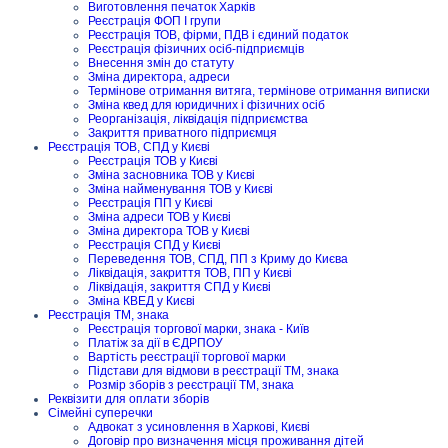
Виготовлення печаток Харків
Реєстрація ФОП I групи
Реєстрація ТОВ, фірми, ПДВ і єдиний податок
Реєстрація фізичних осіб-підприємців
Внесення змін до статуту
Зміна директора, адреси
Термінове отримання витяга, термінове отримання виписки
Зміна квед для юридичних і фізичних осіб
Реорганізація, ліквідація підприємства
Закриття приватного підприємця
Реєстрація ТОВ, СПД у Києві
Реєстрація ТОВ у Києві
Зміна засновника ТОВ у Києві
Зміна найменування ТОВ у Києві
Реєстрація ПП у Києві
Зміна адреси ТОВ у Києві
Зміна директора ТОВ у Києві
Реєстрація СПД у Києві
Переведення ТОВ, СПД, ПП з Криму до Києва
Ліквідація, закриття ТОВ, ПП у Києві
Ліквідація, закриття СПД у Києві
Зміна КВЕД у Києві
Реєстрація ТМ, знака
Реєстрація торгової марки, знака - Київ
Платіж за дії в ЄДРПОУ
Вартість реєстрації торгової марки
Підстави для відмови в реєстрації ТМ, знака
Розмір зборів з реєстрації ТМ, знака
Реквізити для оплати зборів
Сімейні суперечки
Адвокат з усиновлення в Харкові, Києві
Договір про визначення місця проживання дітей