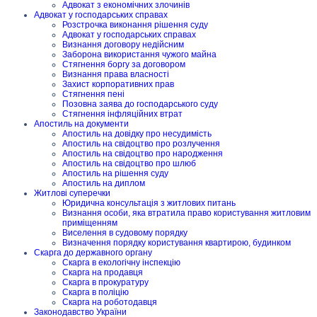
Адвокат з економічних злочинів
Адвокат у господарських справах
Розстрочка виконання рішення суду
Адвокат у господарських справах
Визнання договору недійсним
Заборона використання чужого майна
Стягнення боргу за договором
Визнання права власності
Захист корпоративних прав
Стягнення пені
Позовна заява до господарського суду
Стягнення інфляційних втрат
Апостиль на документи
Апостиль на довідку про несудимість
Апостиль на свідоцтво про розлучення
Апостиль на свідоцтво про народження
Апостиль на свідоцтво про шлюб
Апостиль на рішення суду
Апостиль на диплом
Житлові суперечки
Юридична консультація з житлових питань
Визнання особи, яка втратила право користування житловим
приміщенням
Виселення в судовому порядку
Визначення порядку користування квартирою, будинком
Скарга до державного органу
Скарга в екологічну інспекцію
Скарга на продавця
Скарга в прокуратуру
Скарга в поліцію
Скарга на роботодавця
Законодавство України