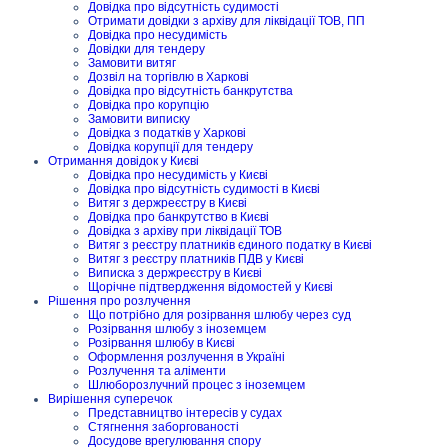
Довідка про відсутність судимості
Отримати довідки з архіву для ліквідації ТОВ, ПП
Довідка про несудимість
Довідки для тендеру
Замовити витяг
Дозвіл на торгівлю в Харкові
Довідка про відсутність банкрутства
Довідка про корупцію
Замовити виписку
Довідка з податків у Харкові
Довідка корупції для тендеру
Отримання довідок у Києві
Довідка про несудимість у Києві
Довідка про відсутність судимості в Києві
Витяг з держреєстру в Києві
Довідка про банкрутство в Києві
Довідка з архіву при ліквідації ТОВ
Витяг з реєстру платників єдиного податку в Києві
Витяг з реєстру платників ПДВ у Києві
Виписка з держреєстру в Києві
Щорічне підтвердження відомостей у Києві
Рішення про розлучення
Що потрібно для розірвання шлюбу через суд
Розірвання шлюбу з іноземцем
Розірвання шлюбу в Києві
Оформлення розлучення в Україні
Розлучення та аліменти
Шлюборозлучний процес з іноземцем
Вирішення суперечок
Представництво інтересів у судах
Стягнення заборгованості
Досудове врегулювання спору