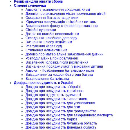
Реквізити для оплати зборів
Сімейні суперечки
Адвокат з усиновлення в Харкові, Києві
Договір про визначення місця проживання дітей
Оскарження батьківства дитини
Юридична консультація з сімейних питань
Встановлення факту спільного проживання
Сімейні суперечки
Дозвіл на шлюб з неповнолітнім
Складання шлюбного договору
Визнання шлюбу недійсним
Розлучення через суд
Стягнення аліментів Київ
Договір про матеріальне забезпечення дитини
Розподіл майна при розлученні
Виселення чоловіка після розлучення
Визначення порядку участі у вихованні дитини
Адвокат - Позбавлення батьківських прав
Виїзд дитини за кордон без згоди батька
Встановлення батьківства
Довідка про несудимість в Україні
Довідка про несудимість в Україні
Довідка про несудимість терміново
Довідка про відсутність судимості
Довідка про несудимість з апостилем
Довідка про несудимість для усиновлення
Довідка про несудимість для візи
Довідка про несудимість для громадянства
Довідка про несудимість для закордонного паспорта
Довідка про несудимість Харків
Довідка про несудимість Луганська область
Довідка про несудимість Донецька область