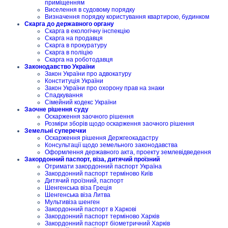
приміщенням
Виселення в судовому порядку
Визначення порядку користування квартирою, будинком
Скарга до державного органу
Скарга в екологічну інспекцію
Скарга на продавця
Скарга в прокуратуру
Скарга в поліцію
Скарга на роботодавця
Законодавство України
Закон України про адвокатуру
Конституція України
Закон України про охорону прав на знаки
Спадкування
Сімейний кодекс України
Заочне рішення суду
Оскарження заочного рішення
Розміри зборів щодо оскарження заочного рішення
Земельні суперечки
Оскарження рішення Держгеокадастру
Консультації щодо земельного законодавства
Оформлення державного акта, проекту землевідведення
Закордонний паспорт, віза, дитячий проїзний
Отримати закордонний паспорт Україна
Закордонний паспорт терміново Київ
Дитячий проїзний, паспорт
Шенгенська віза Греція
Шенгенська віза Литва
Мультивіза шенген
Закордонний паспорт в Харкові
Закордонний паспорт терміново Харків
Закордонний паспорт біометричний Харків