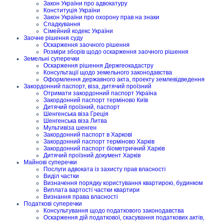
Закон України про адвокатуру
Конституція України
Закон України про охорону прав на знаки
Спадкування
Сімейний кодекс України
Заочне рішення суду
Оскарження заочного рішення
Розміри зборів щодо оскарження заочного рішення
Земельні суперечки
Оскарження рішення Держгеокадастру
Консультації щодо земельного законодавства
Оформлення державного акта, проекту землевідведення
Закордонний паспорт, віза, дитячий проїзний
Отримати закордонний паспорт Україна
Закордонний паспорт терміново Київ
Дитячий проїзний, паспорт
Шенгенська віза Греція
Шенгенська віза Литва
Мультивіза шенген
Закордонний паспорт в Харкові
Закордонний паспорт терміново Харків
Закордонний паспорт біометричний Харків
Дитячий проїзний документ Харків
Майнові суперечки
Послуги адвоката із захисту прав власності
Виділ частки
Визначення порядку користування квартирою, будинком
Виплата вартості частки квартири
Визнання права власності
Податкові суперечки
Консультування щодо податкового законодавства
Оскарження дій податкової, скасування податкових актів,