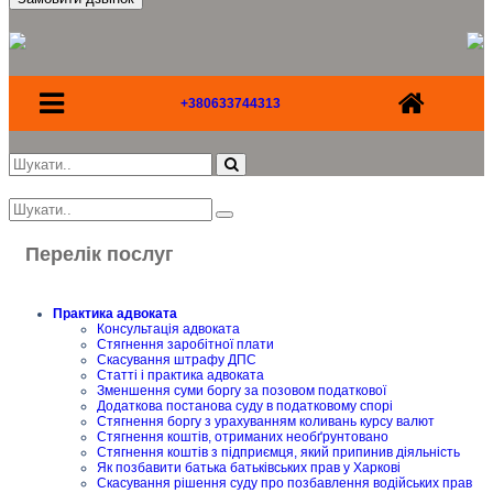
+380633744313
Перелік послуг
Практика адвоката
Консультація адвоката
Стягнення заробітної плати
Скасування штрафу ДПС
Статті і практика адвоката
Зменшення суми боргу за позовом податкової
Додаткова постанова суду в податковому спорі
Стягнення боргу з урахуванням коливань курсу валют
Стягнення коштів, отриманих необґрунтовано
Стягнення коштів з підприємця, який припинив діяльність
Як позбавити батька батьківських прав у Харкові
Скасування рішення суду про позбавлення водійських прав