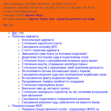
Viber, WhatsApp: +38 (066) 744-54-43, +38 (063) 374-43-13
Телефони: +38 (066) 744-54-43, +38 (063) 374-43-13, +38 (096) 735-35-76
e-mail: 3744313@gmail.com
Copyright © 2025
Адвокат Ящук
Всі права захищені.
Адвокат Харків, Київ - юридична допомога всіх видів
Рус
Укр
Рос
| Укр
Практика адвоката
Консультація адвоката
Стягнення заробітної плати
Скасування штрафу ДПС
Статті і практика адвоката
Зменшення суми боргу за позовом податкової
Додаткова постанова суду в податковому спорі
Стягнення боргу з урахуванням коливань курсу валют
Стягнення коштів, отриманих необґрунтовано
Стягнення коштів з підприємця, який припинив діяльність
Як позбавити батька батьківських прав у Харкові
Скасування рішення суду про позбавлення водійських прав
Встановлення факту родинних відносин
Продовження терміну прийняття спадщини
Стягнення інфляційних втрат
Внесення змін до актового запису
Стягнення середнього заробітку за час затримки розрахунку
при звільненні
Скасування податкового повідомлення-рішення
Скасування рішення суду, ухваленого на користь банку
Перереєстрація ФОП
Перереєстрація фізичної особи - підприємця (ФОП) за