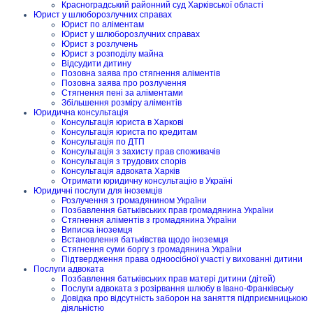
Красноградський районний суд Харківської області
Юрист у шлюборозлучних справах
Юрист по аліментам
Юрист у шлюборозлучних справах
Юрист з розлучень
Юрист з розподілу майна
Відсудити дитину
Позовна заява про стягнення аліментів
Позовна заява про розлучення
Стягнення пені за аліментами
Збільшення розміру аліментів
Юридична консультація
Консультація юриста в Харкові
Консультація юриста по кредитам
Консультація по ДТП
Консультація з захисту прав споживачів
Консультація з трудових спорів
Консультація адвоката Харків
Отримати юридичну консультацію в Україні
Юридичні послуги для іноземців
Розлучення з громадянином України
Позбавлення батьківських прав громадянина України
Стягнення аліментів з громадянина України
Виписка іноземця
Встановлення батьківства щодо іноземця
Стягнення суми боргу з громадянина України
Підтвердження права одноосібної участі у вихованні дитини
Послуги адвоката
Позбавлення батьківських прав матері дитини (дітей)
Послуги адвоката з розірвання шлюбу в Івано-Франківську
Довідка про відсутність заборон на заняття підприємницькою
діяльністю