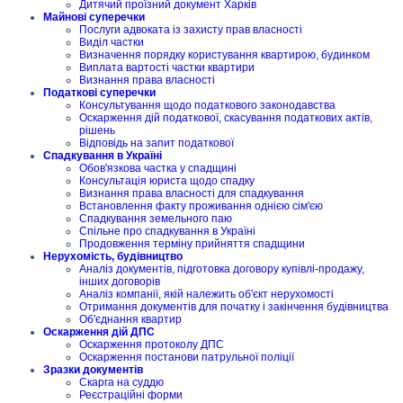
Дитячий проїзний документ Харків
Майнові суперечки
Послуги адвоката із захисту прав власності
Виділ частки
Визначення порядку користування квартирою, будинком
Виплата вартості частки квартири
Визнання права власності
Податкові суперечки
Консультування щодо податкового законодавства
Оскарження дій податкової, скасування податкових актів,
рішень
Відповідь на запит податкової
Спадкування в Україні
Обов'язкова частка у спадщині
Консультація юриста щодо спадку
Визнання права власності для спадкування
Встановлення факту проживання однією сім'єю
Спадкування земельного паю
Спільне про спадкування в Україні
Продовження терміну прийняття спадщини
Нерухомість, будівництво
Аналіз документів, підготовка договору купівлі-продажу,
інших договорів
Аналіз компанії, якій належить об'єкт нерухомості
Отримання документів для початку і закінчення будівництва
Об'єднання квартир
Оскарження дій ДПС
Оскарження протоколу ДПС
Оскарження постанови патрульної поліції
Зразки документів
Скарга на суддю
Реєстраційні форми