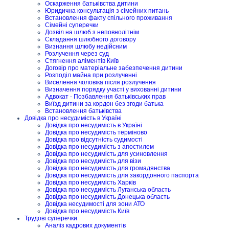
Оскарження батьківства дитини
Юридична консультація з сімейних питань
Встановлення факту спільного проживання
Сімейні суперечки
Дозвіл на шлюб з неповнолітнім
Складання шлюбного договору
Визнання шлюбу недійсним
Розлучення через суд
Стягнення аліментів Київ
Договір про матеріальне забезпечення дитини
Розподіл майна при розлученні
Виселення чоловіка після розлучення
Визначення порядку участі у вихованні дитини
Адвокат - Позбавлення батьківських прав
Виїзд дитини за кордон без згоди батька
Встановлення батьківства
Довідка про несудимість в Україні
Довідка про несудимість в Україні
Довідка про несудимість терміново
Довідка про відсутність судимості
Довідка про несудимість з апостилем
Довідка про несудимість для усиновлення
Довідка про несудимість для візи
Довідка про несудимість для громадянства
Довідка про несудимість для закордонного паспорта
Довідка про несудимість Харків
Довідка про несудимість Луганська область
Довідка про несудимість Донецька область
Довідка несудимості для зони АТО
Довідка про несудимість Київ
Трудові суперечки
Аналіз кадрових документів