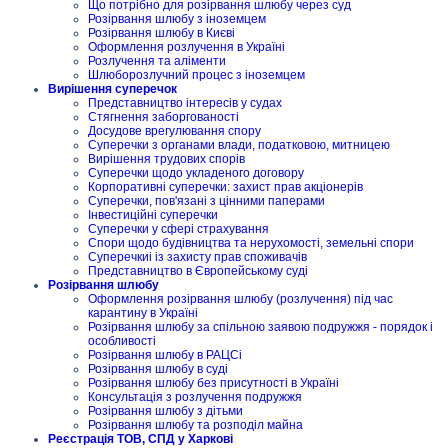
Що потрібно для розірвання шлюбу через суд
Розірвання шлюбу з іноземцем
Розірвання шлюбу в Києві
Оформлення розлучення в Україні
Розлучення та аліменти
Шлюборозлучний процес з іноземцем
Вирішення суперечок
Представництво інтересів у судах
Стягнення заборгованості
Досудове врегулювання спору
Суперечки з органами влади, податковою, митницею
Вирішення трудових спорів
Суперечки щодо укладеного договору
Корпоративні суперечки: захист прав акціонерів
Суперечки, пов'язані з цінними паперами
Інвестиційні суперечки
Суперечки у сфері страхування
Спори щодо будівництва та нерухомості, земельні спори
Суперечкиі із захисту прав споживачів
Представництво в Європейському суді
Розірвання шлюбу
Оформлення розірвання шлюбу (розлучення) під час
карантину в Україні
Розірвання шлюбу за спільною заявою подружжя - порядок і
особливості
Розірвання шлюбу в РАЦСі
Розірвання шлюбу в суді
Розірвання шлюбу без присутності в Україні
Консультація з розлучення подружжя
Розірвання шлюбу з дітьми
Розірвання шлюбу та розподіл майна
Реєстрація ТОВ, СПД у Харкові