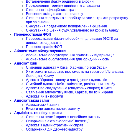
Встановлення факту родинних відносин
Продовження терміну прийняття спадщини
Стягнення інфляційних втрат
Внесення змін до актового запису
Стягнення середнього заробітку за час затримки розрахунку
при звільненні
Скасування податкового повідомлення-рішення
Скасування рішення суду, ухваленого на користь банку
Перереєстрація ФОП
Перереєстрація фізичної особи - підприємця (ФОП) за
допомогою адвоката
Перереєстрація ФОП
Абонентське обслуговування
Абонентське обслуговування приватних підприємців
Абонентське обслуговування для юридичних осіб
Адвокат Київ
Сімейний адвокат у Києві, Харкові, по всій Україні
Як отримати свідоцтво про смерть на території Луганська,
Донецька, Криму
Адвокат Україна - послуги досвідчених адвокатів
Сімейний адвокат Київ - аліменти, розірвання шлюбу
Адвокат по спадкуванню (спадкових спорах) в Києві
Стягнення аліментів у Києві, Харкові, по всій Україні
Адвокат Київ - послуги
Адвокатський запит
Адвокатський запит
Вимоги до адвокатського запиту
Адміністративні суперечки
Стягнення пенсії, юрист з пенсійних питань
Оскарження акта екологічної інспекції
Адвокат з адміністративних справ
Оскарження дій Держгеокадастру