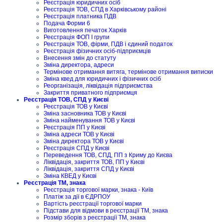
Реєстрація юридичних осіб
Реєстрація ТОВ, СПД в Харківському районі
Реєстрація платника ПДВ
Подача Форми 6
Виготовлення печаток Харків
Реєстрація ФОП I групи
Реєстрація ТОВ, фірми, ПДВ і єдиний податок
Реєстрація фізичних осіб-підприємців
Внесення змін до статуту
Зміна директора, адреси
Термінове отримання витяга, термінове отримання виписки
Зміна квед для юридичних і фізичних осіб
Реорганізація, ліквідація підприємства
Закриття приватного підприємця
Реєстрація ТОВ, СПД у Києві
Реєстрація ТОВ у Києві
Зміна засновника ТОВ у Києві
Зміна найменування ТОВ у Києві
Реєстрація ПП у Києві
Зміна адреси ТОВ у Києві
Зміна директора ТОВ у Києві
Реєстрація СПД у Києві
Переведення ТОВ, СПД, ПП з Криму до Києва
Ліквідація, закриття ТОВ, ПП у Києві
Ліквідація, закриття СПД у Києві
Зміна КВЕД у Києві
Реєстрація ТМ, знака
Реєстрація торгової марки, знака - Київ
Платіж за дії в ЄДРПОУ
Вартість реєстрації торгової марки
Підстави для відмови в реєстрації ТМ, знака
Розмір зборів з реєстрації ТМ, знака