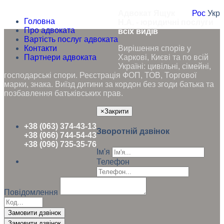
Адвокат Ящук
Рос
Укр
Головна
Н.А. - юридичні послуги
Про адвоката
всіх видів
Вартість послуг адвоката
Контакти
Вирішення спорів у
Партнери адвоката
Харкові, Києві та по всій
Україні: цивільні, сімейні,
господарські спори. Реєстрація ФОП, ТОВ, Торгової
марки, знака. Виїзд дитини за кордон без згоди батька та
позбавлення батьківських прав.
×
Закрити
+38 (063) 374-43-13
Зворотній дзвінок
+38 (066) 744-54-43
+38 (096) 735-35-76
Ім'я
Телефон
Повідомлення
Замовити дзвінок