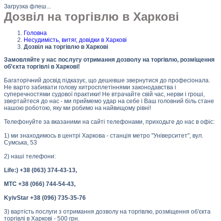
Загрузка флеш...
Дозвіл на торгівлю в Харкові
Головна
Несудимість, витяг, довідки в Харкові
Дозвіл на торгівлю в Харкові
Замовляйте у нас послугу отримання дозволу на торгівлю, розміщення
об'єкта торгівлі в Харкові!
Багаторічний досвід підказує, що дешевше звернутися до професіонала.
Не варто забивати голову хитросплетіннями законодавства і
суперечностями судової практики! Не втрачайте свій час, нерви і гроші,
звертайтеся до нас - ми приймемо удар на себе і Ваш головний біль стане
нашою роботою, яку ми робимо на найвищому рівні!
Телефонуйте за вказаними на сайті телефонами, приходьте до нас в офіс:
1) ми знаходимось в центрі Харкова - станція метро "Університет", вул.
Сумська, 53
2) наші телефони:
Life:) +38 (063) 374-43-13,
МТС +38 (066) 744-54-43,
KyivStar +38 (096) 735-35-76
3) вартість послуги з отримання дозволу на торгівлю, розміщення об'єкта
торгівлі в Харкові - 500 грн.