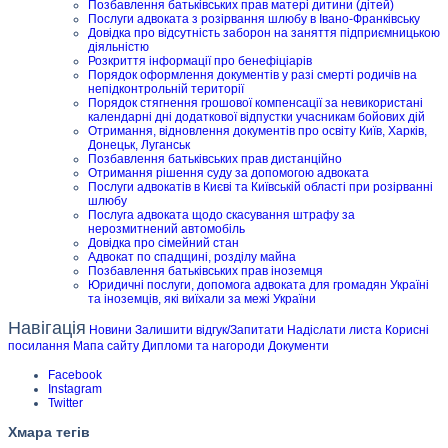
Позбавлення батьківських прав матері дитини (дітей)
Послуги адвоката з розірвання шлюбу в Івано-Франківську
Довідка про відсутність заборон на заняття підприємницькою
діяльністю
Розкриття інформації про бенефіціарів
Порядок оформлення документів у разі смерті родичів на
непідконтрольній території
Порядок стягнення грошової компенсації за невикористані
календарні дні додаткової відпустки учасникам бойових дій
Отримання, відновлення документів про освіту Київ, Харків,
Донецьк, Луганськ
Позбавлення батьківських прав дистанційно
Отримання рішення суду за допомогою адвоката
Послуги адвокатів в Києві та Київській області при розірванні
шлюбу
Послуга адвоката щодо скасування штрафу за
нерозмитнений автомобіль
Довідка про сімейний стан
Адвокат по спадщині, розділу майна
Позбавлення батьківських прав іноземця
Юридичні послуги, допомога адвоката для громадян Україні
та іноземців, які виїхали за межі України
Навігація
Новини
Залишити відгук/Запитати
Надіслати листа
Корисні
посилання
Мапа сайту
Дипломи та нагороди
Документи
Facebook
Instagram
Twitter
Хмара тегів