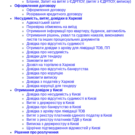
Бланки, Запит на витяг з ЄДРПОУ, (витяг з ЄДРПОУ, виписку)
Оформлення договору
Оформлення договору
Розірвання кредитного договору
Несудимість, витяг, довідки в Харкові
Адвокатський запит
Перевірка обмежень на виїзд
Отримання інформації про квартиру, будинок, автомобіль
Отримання рішень, ухвал та судових наказів, виконавчих
листів та інших процесуальних документів
Довідка про відсутність судимості
Отримати довідки з архіву для ліквідації ТОВ, ПП
Довідка про несудимість
Довідки для тендеру
Замовити витяг
Дозвіл на торгівлю в Харкові
Довідка про відсутність банкрутства
Довідка про корупцію
Замовити виписку
Довідка з податків у Харкові
Довідка корупції для тендеру
Отримання довідок у Києві
Довідка про несудимість у Києві
Довідка про відсутність судимості в Києві
Витяг з держреєстру в Києві
Довідка про банкрутство в Києві
Довідка з архіву при ліквідації ТОВ
Витяг з реєстру платників єдиного податку в Києві
Витяг з реєстру платників ПДВ у Києві
Виписка з держреєстру в Києві
Щорічне підтвердження відомостей у Києві
Рішення про розлучення