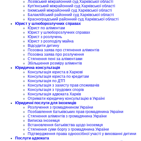
Лозівський міжрайонний суд Харківської області
Куп'янський міжрайонний суд Харківської області
Ізюмський міжрайонний суд Харківської області
Балаклійський районний суд Харківської області
Красноградський районний суд Харківської області
Юрист у шлюборозлучних справах
Юрист по аліментам
Юрист у шлюборозлучних справах
Юрист з розлучень
Юрист з розподілу майна
Відсудити дитину
Позовна заява про стягнення аліментів
Позовна заява про розлучення
Стягнення пені за аліментами
Збільшення розміру аліментів
Юридична консультація
Консультація юриста в Харкові
Консультація юриста по кредитам
Консультація по ДТП
Консультація з захисту прав споживачів
Консультація з трудових спорів
Консультація адвоката Харків
Отримати юридичну консультацію в Україні
Юридичні послуги для іноземців
Розлучення з громадянином України
Позбавлення батьківських прав громадянина України
Стягнення аліментів з громадянина України
Виписка іноземця
Встановлення батьківства щодо іноземця
Стягнення суми боргу з громадянина України
Підтвердження права одноосібної участі у вихованні дитини
Послуги адвоката