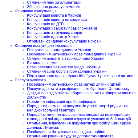
Стягнення пені за аліментами
Збільшення розміру аліментів
Юридична консультація
Консультація юриста в Харкові
Консультація юриста по кредитам
Консультація по ДТП
Консультація з захисту прав споживачів
Консультація з трудових спорів
Консультація адвоката Харків
Отримати юридичну консультацію в Україні
Юридичні послуги для іноземців
Розлучення з громадянином України
Позбавлення батьківських прав громадянина України
Стягнення аліментів з громадянина України
Виписка іноземця
Встановлення батьківства щодо іноземця
Стягнення суми боргу з громадянина України
Підтвердження права одноосібної участі у вихованні дитини
Послуги адвоката
Позбавлення батьківських прав матері дитини (дітей)
Послуги адвоката з розірвання шлюбу в Івано-Франківську
Довідка про відсутність заборон на заняття підприємницькою
діяльністю
Розкриття інформації про бенефіціарів
Порядок оформлення документів у разі смерті родичів на
непідконтрольній території
Порядок стягнення грошової компенсації за невикористані
календарні дні додаткової відпустки учасникам бойових дій
Отримання, відновлення документів про освіту Київ, Харків,
Донецьк, Луганськ
Позбавлення батьківських прав дистанційно
Отримання рішення суду за допомогою адвоката