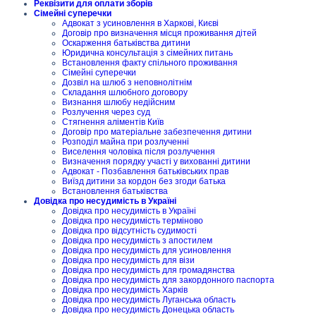
Реквізити для оплати зборів
Сімейні суперечки
Адвокат з усиновлення в Харкові, Києві
Договір про визначення місця проживання дітей
Оскарження батьківства дитини
Юридична консультація з сімейних питань
Встановлення факту спільного проживання
Сімейні суперечки
Дозвіл на шлюб з неповнолітнім
Складання шлюбного договору
Визнання шлюбу недійсним
Розлучення через суд
Стягнення аліментів Київ
Договір про матеріальне забезпечення дитини
Розподіл майна при розлученні
Виселення чоловіка після розлучення
Визначення порядку участі у вихованні дитини
Адвокат - Позбавлення батьківських прав
Виїзд дитини за кордон без згоди батька
Встановлення батьківства
Довідка про несудимість в Україні
Довідка про несудимість в Україні
Довідка про несудимість терміново
Довідка про відсутність судимості
Довідка про несудимість з апостилем
Довідка про несудимість для усиновлення
Довідка про несудимість для візи
Довідка про несудимість для громадянства
Довідка про несудимість для закордонного паспорта
Довідка про несудимість Харків
Довідка про несудимість Луганська область
Довідка про несудимість Донецька область