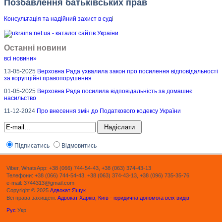
Позбавлення батьківських прав
Консультація та надійний захист в суд
і
Останні новини
всі новини»
13-05-2025
Верховна Рада ухвалила закон про посилення відповідальності
за корупційні правопорушення
01-05-2025
Верховна Рада посилила відповідальність за домашнє
насильство
11-12-2024
Про внесення змін до Податкового кодексу України
Підписатись
Відмовитись
Viber, WhatsApp: +38 (066) 744-54-43, +38 (063) 374-43-13
Телефони: +38 (066) 744-54-43, +38 (063) 374-43-13, +38 (096) 735-35-76
e-mail: 3744313@gmail.com
Copyright © 2025
Адвокат Ящук
Всі права захищені.
Адвокат Харків, Київ - юридична допомога всіх видів
Рус
Укр