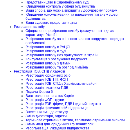
Представництво в Європейському суді
Юридичний контроль у сфері будівництва
Види спорів, що можна вирішити у досудовому порядку
Юридичне консультування та вирішення питань у сфері
будівництва
Види судового представництва
Розірвання шлюбу
Оформлення розірвання шлюбу (розлучення) під час
карантину в Україні
Розірвання шлюбу за спільною заявою подружжя - порядок і
особливості
Розірвання шлюбу в РАЦСі
Розірвання шлюбу в суді
Розірвання шлюбу без присутності в Україні
Консультація з розлучення подружжя
Розірвання шлюбу з дітьми
Розірвання шлюбу та розподіл майна
Реєстрація ТОВ, СПД у Харкові
Реєстрація юридичних осіб
Реєстрація ТОВ, ПП, ФОП
Реєстрація ТОВ, СПД в Харківському районі
Реєстрація платника ПДВ
Подача Форми 6
Виготовлення печаток Харків
Реєстрація ФОП I групи
Реєстрація ТОВ, фірми, ПДВ і єдиний податок
Реєстрація фізичних осіб-підприємців
Внесення змін до статуту
Зміна директора, адреси
Термінове отримання витяга, термінове отримання виписки
Зміна квед для юридичних і фізичних осіб
Реорганізація, ліквідація підприємства