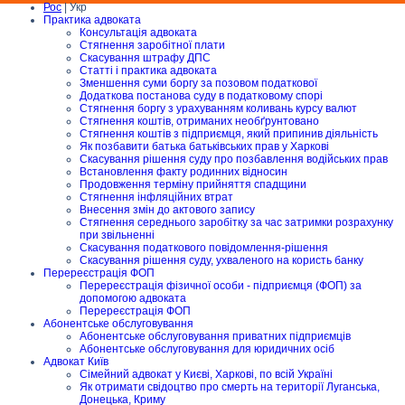
Рос
| Укр
Практика адвоката
Консультація адвоката
Стягнення заробітної плати
Скасування штрафу ДПС
Статті і практика адвоката
Зменшення суми боргу за позовом податкової
Додаткова постанова суду в податковому спорі
Стягнення боргу з урахуванням коливань курсу валют
Стягнення коштів, отриманих необґрунтовано
Стягнення коштів з підприємця, який припинив діяльність
Як позбавити батька батьківських прав у Харкові
Скасування рішення суду про позбавлення водійських прав
Встановлення факту родинних відносин
Продовження терміну прийняття спадщини
Стягнення інфляційних втрат
Внесення змін до актового запису
Стягнення середнього заробітку за час затримки розрахунку
при звільненні
Скасування податкового повідомлення-рішення
Скасування рішення суду, ухваленого на користь банку
Перереєстрація ФОП
Перереєстрація фізичної особи - підприємця (ФОП) за
допомогою адвоката
Перереєстрація ФОП
Абонентське обслуговування
Абонентське обслуговування приватних підприємців
Абонентське обслуговування для юридичних осіб
Адвокат Київ
Сімейний адвокат у Києві, Харкові, по всій Україні
Як отримати свідоцтво про смерть на території Луганська,
Донецька, Криму