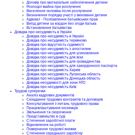
Договір про матеріальне забезпечення дитини
Розподіл майна при розлученні
Виселення чоловіка після розлучення
Визначення порядку участі у вихованні дитини
Адвокат - Позбавлення батьківських прав
Виїзд дитини за кордон без згоди батька
Встановлення батьківства
Довідка про несудимість в Україні
Довідка про несудимість в Україні
Довідка про несудимість терміново
Довідка про відсутність судимості
Довідка про несудимість з апостилем
Довідка про несудимість для усиновлення
Довідка про несудимість для візи
Довідка про несудимість для громадянства
Довідка про несудимість для закордонного паспорта
Довідка про несудимість Харків
Довідка про несудимість Луганська область
Довідка про несудимість Донецька область
Довідка несудимості для зони АТО
Довідка про несудимість Київ
Трудові суперечки
Аналіз кадрових документів
Складання трудових контрактів та договорів
Консультування з питань трудового права
Працевлаштування іноземців
Звільнення та скорочення
Представництво в суді
Стягнення заробітної плати
Відновлення на роботі
Повернення трудової книжки
Стягнення середнього заробітку