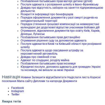
Позбавлення батьківських прав матері дитини (дітей)
Послуги адвоката з розірвання шлюбу в Івано-Франківську
Довідка про відсутність заборон на заняття підприємницькою
діяльністю
Розкриття інформації про бенефіціарів
Порядок оформлення документів у разі смерті родичів на
непідконтрольній території
Порядок стягнення грошової компенсації за невикористані
календарні дні додаткової відпустки учасникам бойових дій
Отримання, відновлення документів про освіту Київ, Харків,
Донецьк, Луганськ
Позбавлення батьківських прав дистанційно
Отримання рішення суду за допомогою адвоката
Послуги адвокатів в Києві та Київській області при розірванні
шлюбу
Послуга адвоката щодо скасування штрафу за
нерозмитнений автомобіль
Довідка про сімейний стан
Адвокат по спадщині, розділу майна
Позбавлення батьківських прав іноземця
Юридичні послуги, допомога адвоката для громадян Україні
та іноземців, які виїхали за межі України
Навігація
Новини
Залишити відгук/Запитати
Надіслати листа
Корисні
посилання
Мапа сайту
Дипломи та нагороди
Документи
Facebook
Instagram
Twitter
Хмара тегів