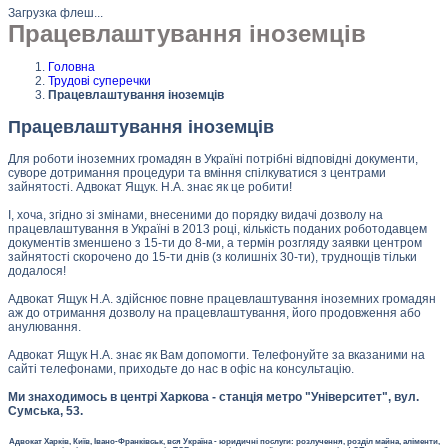
Загрузка флеш...
Працевлаштування іноземців
Головна
Трудові суперечки
Працевлаштування іноземців
Працевлаштування іноземців
Для роботи іноземних громадян в Україні потрібні відповідні документи,
суворе дотримання процедури та вміння спілкуватися з центрами
зайнятості. Адвокат Ящук. Н.А. знає як це робити!
І, хоча, згідно зі змінами, внесеними до порядку видачі дозволу на
працевлаштування в Україні в 2013 році, кількість поданих роботодавцем
документів зменшено з 15-ти до 8-ми, а термін розгляду заявки центром
зайнятості скорочено до 15-ти днів (з колишніх 30-ти), труднощів тільки
додалося!
Адвокат Ящук Н.А. здійснює повне працевлаштування іноземних громадян
аж до отримання дозволу на працевлаштування, його продовження або
анулювання.
Адвокат Ящук Н.А. знає як Вам допомогти. Телефонуйте за вказаними на
сайті телефонами, приходьте до нас в офіс на консультацію.
Ми знаходимось в центрі Харкова - станція метро "Університет", вул.
Сумська, 53.
Адвокат Харків, Київ, Івано-Франківськ, вся Україна - юридичні послуги: розлучення, розділ майна, аліменти,