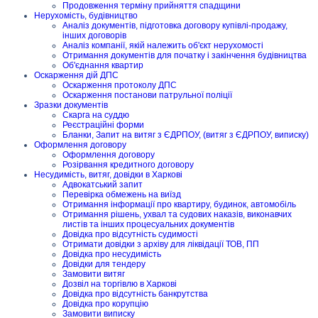
Продовження терміну прийняття спадщини
Нерухомість, будівництво
Аналіз документів, підготовка договору купівлі-продажу,
інших договорів
Аналіз компанії, якій належить об'єкт нерухомості
Отримання документів для початку і закінчення будівництва
Об'єднання квартир
Оскарження дій ДПС
Оскарження протоколу ДПС
Оскарження постанови патрульної поліції
Зразки документів
Скарга на суддю
Реєстраційні форми
Бланки, Запит на витяг з ЄДРПОУ, (витяг з ЄДРПОУ, виписку)
Оформлення договору
Оформлення договору
Розірвання кредитного договору
Несудимість, витяг, довідки в Харкові
Адвокатський запит
Перевірка обмежень на виїзд
Отримання інформації про квартиру, будинок, автомобіль
Отримання рішень, ухвал та судових наказів, виконавчих
листів та інших процесуальних документів
Довідка про відсутність судимості
Отримати довідки з архіву для ліквідації ТОВ, ПП
Довідка про несудимість
Довідки для тендеру
Замовити витяг
Дозвіл на торгівлю в Харкові
Довідка про відсутність банкрутства
Довідка про корупцію
Замовити виписку