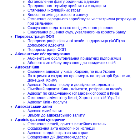
Встановлення факту родинних відносин
Продовження терміну прийняття спадщини
Стягнення інфляційних втрат
Внесення змін до актового запису
Стягнення середнього заробітку за час затримки розрахунку
при звільненні
Скасування податкового повідомлення-рішення
Скасування рішення суду, ухваленого на користь банку
Перереєстрація ФОП
Перереєстрація фізичної особи - підприємця (ФОП) за
допомогою адвоката
Перереєстрація ФОП
Абонентське обслуговування
Абонентське обслуговування приватних підприємців
Абонентське обслуговування для юридичних осіб
Адвокат Київ
Сімейний адвокат у Києві, Харкові, по всій Україні
Як отримати свідоцтво про смерть на території Луганська,
Донецька, Криму
Адвокат Україна - послуги досвідчених адвокатів
Сімейний адвокат Київ - аліменти, розірвання шлюбу
Адвокат по спадкуванню (спадкових спорах) в Києві
Стягнення аліментів у Києві, Харкові, по всій Україні
Адвокат Київ - послуги
Адвокатський запит
Адвокатський запит
Вимоги до адвокатського запиту
Адміністративні суперечки
Стягнення пенсії, юрист з пенсійних питань
Оскарження акта екологічної інспекції
Адвокат з адміністративних справ
Оскарження дій Держгеокадастру