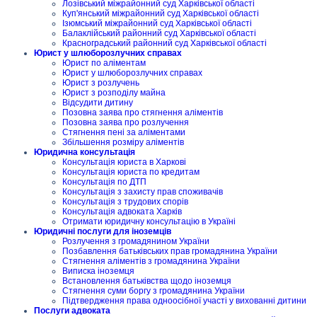
Лозівський міжрайонний суд Харківської області
Куп'янський міжрайонний суд Харківської області
Ізюмський міжрайонний суд Харківської області
Балаклійський районний суд Харківської області
Красноградський районний суд Харківської області
Юрист у шлюборозлучних справах
Юрист по аліментам
Юрист у шлюборозлучних справах
Юрист з розлучень
Юрист з розподілу майна
Відсудити дитину
Позовна заява про стягнення аліментів
Позовна заява про розлучення
Стягнення пені за аліментами
Збільшення розміру аліментів
Юридична консультація
Консультація юриста в Харкові
Консультація юриста по кредитам
Консультація по ДТП
Консультація з захисту прав споживачів
Консультація з трудових спорів
Консультація адвоката Харків
Отримати юридичну консультацію в Україні
Юридичні послуги для іноземців
Розлучення з громадянином України
Позбавлення батьківських прав громадянина України
Стягнення аліментів з громадянина України
Виписка іноземця
Встановлення батьківства щодо іноземця
Стягнення суми боргу з громадянина України
Підтвердження права одноосібної участі у вихованні дитини
Послуги адвоката