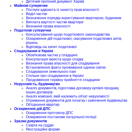
Дитячий проїзний документ Харків
Майнові суперечки
Послуги адвоката із захисту прав власності
Виділ частки
Визначення порядку користування квартирою, будинком
Виплата вартості частки квартири
Визнання права власності
Податкові суперечки
Консультування щодо податкового законодавства
Оскарження дій податкової, скасування податкових актів,
рішень
Відповідь на запит податкової
Спадкування в Україні
Обов'язкова частка у спадщині
Консультація юриста щодо спадку
Визнання права власності для спадкування
Встановлення факту проживання однією сім'єю
Спадкування земельного паю
Спільне про спадкування в Україні
Продовження терміну прийняття спадщини
Нерухомість, будівництво
Аналіз документів, підготовка договору купівлі-продажу,
інших договорів
Аналіз компанії, якій належить об'єкт нерухомості
Отримання документів для початку і закінчення будівництва
Об'єднання квартир
Оскарження дій ДПС
Оскарження протоколу ДПС
Оскарження постанови патрульної поліції
Зразки документів
Скарга на суддю
Реєстраційні форми