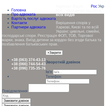
Адвокат Ящук
Рос
Укр
Головна
Н.А. - юридичні послуги
Про адвоката
всіх видів
Вартість послуг адвоката
Контакти
Вирішення спорів у
Партнери адвоката
Харкові, Києві та по всій
Україні: цивільні, сімейні,
господарські спори. Реєстрація ФОП, ТОВ, Торгової
марки, знака. Виїзд дитини за кордон без згоди батька та
позбавлення батьківських прав.
×
Закрити
+38 (063) 374-43-13
Зворотній дзвінок
+38 (066) 744-54-43
+38 (096) 735-35-76
Ім'я
Телефон
Повідомлення
Замовити дзвінок