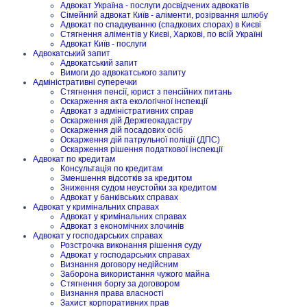
Адвокат Україна - послуги досвідчених адвокатів
Сімейний адвокат Київ - аліменти, розірвання шлюбу
Адвокат по спадкуванню (спадкових спорах) в Києві
Стягнення аліментів у Києві, Харкові, по всій Україні
Адвокат Київ - послуги
Адвокатський запит
Адвокатський запит
Вимоги до адвокатського запиту
Адміністративні суперечки
Стягнення пенсії, юрист з пенсійних питань
Оскарження акта екологічної інспекції
Адвокат з адміністративних справ
Оскарження дій Держгеокадастру
Оскарження дій посадових осіб
Оскарження дій патрульної поліції (ДПС)
Оскарження рішення податкової інспекції
Адвокат по кредитам
Консультація по кредитам
Зменшення відсотків за кредитом
Зниження судом неустойки за кредитом
Адвокат у банківських справах
Адвокат у кримінальних справах
Адвокат у кримінальних справах
Адвокат з економічних злочинів
Адвокат у господарських справах
Розстрочка виконання рішення суду
Адвокат у господарських справах
Визнання договору недійсним
Заборона використання чужого майна
Стягнення боргу за договором
Визнання права власності
Захист корпоративних прав