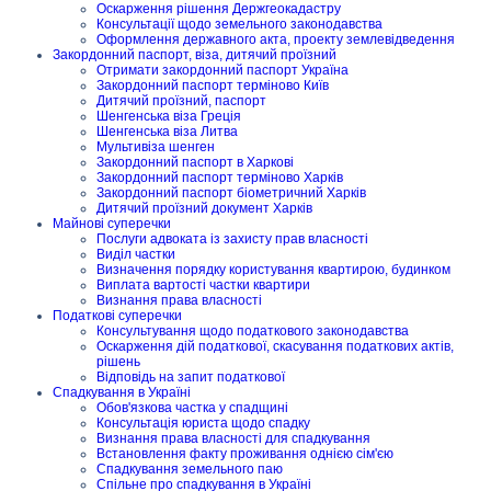
Оскарження рішення Держгеокадастру
Консультації щодо земельного законодавства
Оформлення державного акта, проекту землевідведення
Закордонний паспорт, віза, дитячий проїзний
Отримати закордонний паспорт Україна
Закордонний паспорт терміново Київ
Дитячий проїзний, паспорт
Шенгенська віза Греція
Шенгенська віза Литва
Мультивіза шенген
Закордонний паспорт в Харкові
Закордонний паспорт терміново Харків
Закордонний паспорт біометричний Харків
Дитячий проїзний документ Харків
Майнові суперечки
Послуги адвоката із захисту прав власності
Виділ частки
Визначення порядку користування квартирою, будинком
Виплата вартості частки квартири
Визнання права власності
Податкові суперечки
Консультування щодо податкового законодавства
Оскарження дій податкової, скасування податкових актів,
рішень
Відповідь на запит податкової
Спадкування в Україні
Обов'язкова частка у спадщині
Консультація юриста щодо спадку
Визнання права власності для спадкування
Встановлення факту проживання однією сім'єю
Спадкування земельного паю
Спільне про спадкування в Україні