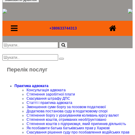
+380633744313
Перелік послуг
Практика адвоката
Консультація адвоката
Стягнення заробітної плати
Скасування штрафу ДПС
Статті і практика адвоката
Зменшення суми боргу за позовом податкової
Додаткова постанова суду в податковому спорі
Стягнення боргу з урахуванням коливань курсу валют
Стягнення коштів, отриманих необґрунтовано
Стягнення коштів з підприємця, який припинив діяльність
Як позбавити батька батьківських прав у Харкові
Скасування рішення суду про позбавлення водійських прав