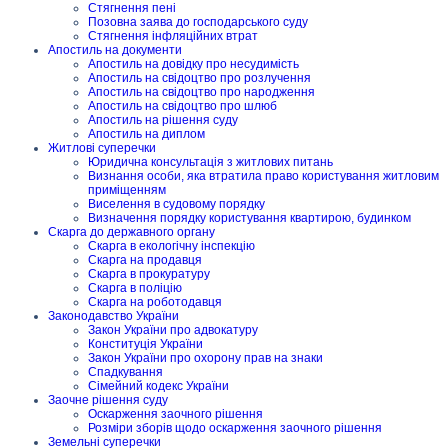
Стягнення пені
Позовна заява до господарського суду
Стягнення інфляційних втрат
Апостиль на документи
Апостиль на довідку про несудимість
Апостиль на свідоцтво про розлучення
Апостиль на свідоцтво про народження
Апостиль на свідоцтво про шлюб
Апостиль на рішення суду
Апостиль на диплом
Житлові суперечки
Юридична консультація з житлових питань
Визнання особи, яка втратила право користування житловим
приміщенням
Виселення в судовому порядку
Визначення порядку користування квартирою, будинком
Скарга до державного органу
Скарга в екологічну інспекцію
Скарга на продавця
Скарга в прокуратуру
Скарга в поліцію
Скарга на роботодавця
Законодавство України
Закон України про адвокатуру
Конституція України
Закон України про охорону прав на знаки
Спадкування
Сімейний кодекс України
Заочне рішення суду
Оскарження заочного рішення
Розміри зборів щодо оскарження заочного рішення
Земельні суперечки