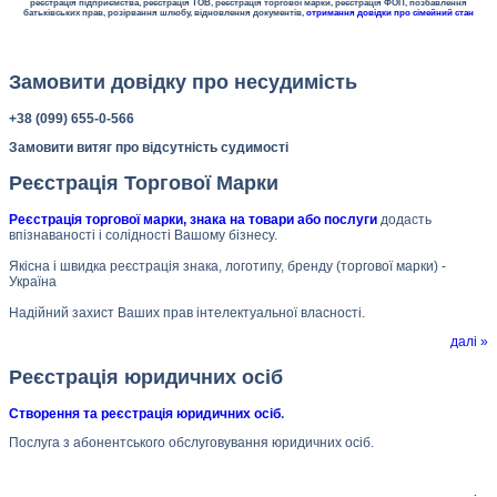
реєстрація підприємства, реєстрація ТОВ, реєстрація торгової марки, реєстрація ФОП, позбавлення
батьківських прав, розірвання шлюбу, відновлення документів,
отримання довідки про сімейний стан
Замовити довідку про несудимість
+38 (099) 655-0-566
Замовити витяг про відсутність судимості
Реєстрація Торгової Марки
Реєстрація торгової марки, знака на товари або послуги
додасть
впізнаваності і солідності Вашому бізнесу.
Якісна і швидка реєстрація знака, логотипу, бренду (торгової марки) -
Україна
Надійний захист Ваших прав інтелектуальної власності.
далі »
Реєстрація юридичних осіб
Створення та реєстрація юридичних осіб
.
Послуга з абонентського обслуговування юридичних осіб.