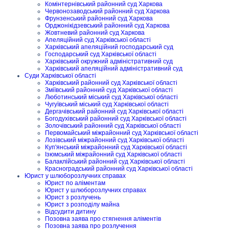
Комінтернівський районний суд Харкова
Червонозаводський районний суд Харкова
Фрунзенський районний суд Харкова
Орджонікідзевський районний суд Харкова
Жовтневий районний суд Харкова
Апеляційний суд Харківської області
Харківський апеляційний господарський суд
Господарський суд Харківської області
Харківський окружний адміністративний суд
Харківський апеляційний адміністративний суд
Суди Харківської області
Харківський районний суд Харківської області
Зміївський районний суд Харківської області
Люботинський міський суд Харківської області
Чугуївський міський суд Харківської області
Дергачівський районний суд Харківської області
Богодухівський районний суд Харківської області
Золочівський районний суд Харківської області
Первомайський міжрайонний суд Харківської області
Лозівський міжрайонний суд Харківської області
Куп'янський міжрайонний суд Харківської області
Ізюмський міжрайонний суд Харківської області
Балаклійський районний суд Харківської області
Красноградський районний суд Харківської області
Юрист у шлюборозлучних справах
Юрист по аліментам
Юрист у шлюборозлучних справах
Юрист з розлучень
Юрист з розподілу майна
Відсудити дитину
Позовна заява про стягнення аліментів
Позовна заява про розлучення