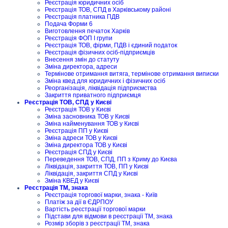
Реєстрація юридичних осіб
Реєстрація ТОВ, СПД в Харківському районі
Реєстрація платника ПДВ
Подача Форми 6
Виготовлення печаток Харків
Реєстрація ФОП I групи
Реєстрація ТОВ, фірми, ПДВ і єдиний податок
Реєстрація фізичних осіб-підприємців
Внесення змін до статуту
Зміна директора, адреси
Термінове отримання витяга, термінове отримання виписки
Зміна квед для юридичних і фізичних осіб
Реорганізація, ліквідація підприємства
Закриття приватного підприємця
Реєстрація ТОВ, СПД у Києві
Реєстрація ТОВ у Києві
Зміна засновника ТОВ у Києві
Зміна найменування ТОВ у Києві
Реєстрація ПП у Києві
Зміна адреси ТОВ у Києві
Зміна директора ТОВ у Києві
Реєстрація СПД у Києві
Переведення ТОВ, СПД, ПП з Криму до Києва
Ліквідація, закриття ТОВ, ПП у Києві
Ліквідація, закриття СПД у Києві
Зміна КВЕД у Києві
Реєстрація ТМ, знака
Реєстрація торгової марки, знака - Київ
Платіж за дії в ЄДРПОУ
Вартість реєстрації торгової марки
Підстави для відмови в реєстрації ТМ, знака
Розмір зборів з реєстрації ТМ, знака