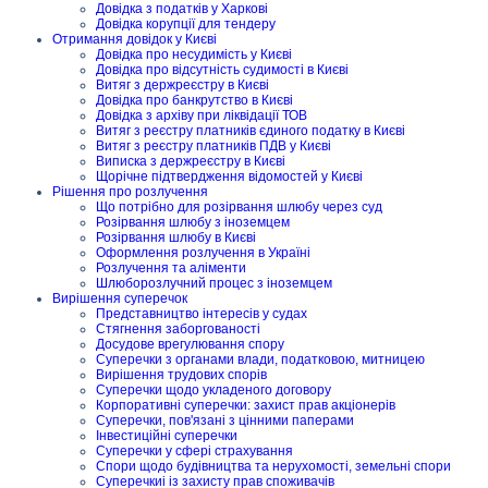
Довідка з податків у Харкові
Довідка корупції для тендеру
Отримання довідок у Києві
Довідка про несудимість у Києві
Довідка про відсутність судимості в Києві
Витяг з держреєстру в Києві
Довідка про банкрутство в Києві
Довідка з архіву при ліквідації ТОВ
Витяг з реєстру платників єдиного податку в Києві
Витяг з реєстру платників ПДВ у Києві
Виписка з держреєстру в Києві
Щорічне підтвердження відомостей у Києві
Рішення про розлучення
Що потрібно для розірвання шлюбу через суд
Розірвання шлюбу з іноземцем
Розірвання шлюбу в Києві
Оформлення розлучення в Україні
Розлучення та аліменти
Шлюборозлучний процес з іноземцем
Вирішення суперечок
Представництво інтересів у судах
Стягнення заборгованості
Досудове врегулювання спору
Суперечки з органами влади, податковою, митницею
Вирішення трудових спорів
Суперечки щодо укладеного договору
Корпоративні суперечки: захист прав акціонерів
Суперечки, пов'язані з цінними паперами
Інвестиційні суперечки
Суперечки у сфері страхування
Спори щодо будівництва та нерухомості, земельні спори
Суперечкиі із захисту прав споживачів