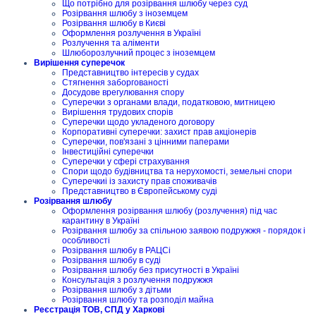
Що потрібно для розірвання шлюбу через суд
Розірвання шлюбу з іноземцем
Розірвання шлюбу в Києві
Оформлення розлучення в Україні
Розлучення та аліменти
Шлюборозлучний процес з іноземцем
Вирішення суперечок
Представництво інтересів у судах
Стягнення заборгованості
Досудове врегулювання спору
Суперечки з органами влади, податковою, митницею
Вирішення трудових спорів
Суперечки щодо укладеного договору
Корпоративні суперечки: захист прав акціонерів
Суперечки, пов'язані з цінними паперами
Інвестиційні суперечки
Суперечки у сфері страхування
Спори щодо будівництва та нерухомості, земельні спори
Суперечкиі із захисту прав споживачів
Представництво в Європейському суді
Розірвання шлюбу
Оформлення розірвання шлюбу (розлучення) під час
карантину в Україні
Розірвання шлюбу за спільною заявою подружжя - порядок і
особливості
Розірвання шлюбу в РАЦСі
Розірвання шлюбу в суді
Розірвання шлюбу без присутності в Україні
Консультація з розлучення подружжя
Розірвання шлюбу з дітьми
Розірвання шлюбу та розподіл майна
Реєстрація ТОВ, СПД у Харкові