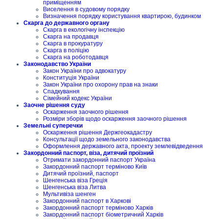
приміщенням
Виселення в судовому порядку
Визначення порядку користування квартирою, будинком
Скарга до державного органу
Скарга в екологічну інспекцію
Скарга на продавця
Скарга в прокуратуру
Скарга в поліцію
Скарга на роботодавця
Законодавство України
Закон України про адвокатуру
Конституція України
Закон України про охорону прав на знаки
Спадкування
Сімейний кодекс України
Заочне рішення суду
Оскарження заочного рішення
Розміри зборів щодо оскарження заочного рішення
Земельні суперечки
Оскарження рішення Держгеокадастру
Консультації щодо земельного законодавства
Оформлення державного акта, проекту землевідведення
Закордонний паспорт, віза, дитячий проїзний
Отримати закордонний паспорт Україна
Закордонний паспорт терміново Київ
Дитячий проїзний, паспорт
Шенгенська віза Греція
Шенгенська віза Литва
Мультивіза шенген
Закордонний паспорт в Харкові
Закордонний паспорт терміново Харків
Закордонний паспорт біометричний Харків