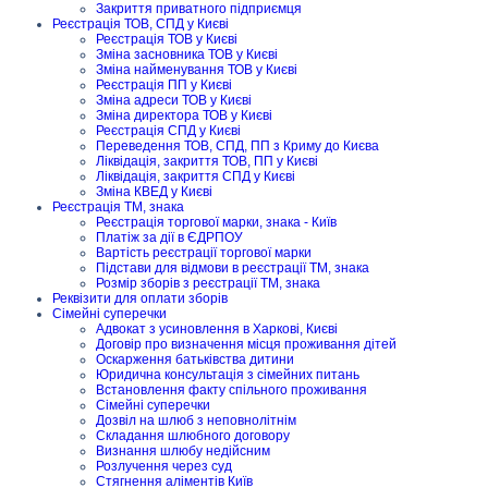
Закриття приватного підприємця
Реєстрація ТОВ, СПД у Києві
Реєстрація ТОВ у Києві
Зміна засновника ТОВ у Києві
Зміна найменування ТОВ у Києві
Реєстрація ПП у Києві
Зміна адреси ТОВ у Києві
Зміна директора ТОВ у Києві
Реєстрація СПД у Києві
Переведення ТОВ, СПД, ПП з Криму до Києва
Ліквідація, закриття ТОВ, ПП у Києві
Ліквідація, закриття СПД у Києві
Зміна КВЕД у Києві
Реєстрація ТМ, знака
Реєстрація торгової марки, знака - Київ
Платіж за дії в ЄДРПОУ
Вартість реєстрації торгової марки
Підстави для відмови в реєстрації ТМ, знака
Розмір зборів з реєстрації ТМ, знака
Реквізити для оплати зборів
Сімейні суперечки
Адвокат з усиновлення в Харкові, Києві
Договір про визначення місця проживання дітей
Оскарження батьківства дитини
Юридична консультація з сімейних питань
Встановлення факту спільного проживання
Сімейні суперечки
Дозвіл на шлюб з неповнолітнім
Складання шлюбного договору
Визнання шлюбу недійсним
Розлучення через суд
Стягнення аліментів Київ