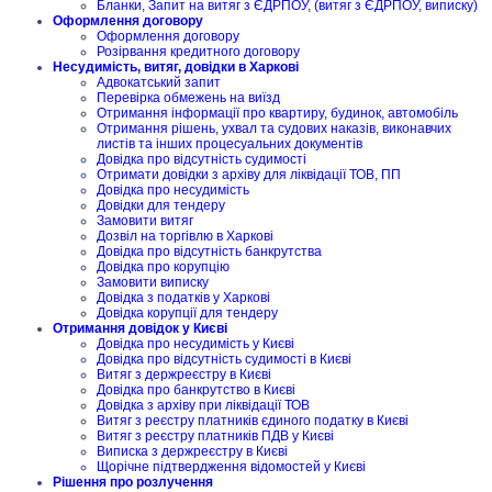
Бланки, Запит на витяг з ЄДРПОУ, (витяг з ЄДРПОУ, виписку)
Оформлення договору
Оформлення договору
Розірвання кредитного договору
Несудимість, витяг, довідки в Харкові
Адвокатський запит
Перевірка обмежень на виїзд
Отримання інформації про квартиру, будинок, автомобіль
Отримання рішень, ухвал та судових наказів, виконавчих
листів та інших процесуальних документів
Довідка про відсутність судимості
Отримати довідки з архіву для ліквідації ТОВ, ПП
Довідка про несудимість
Довідки для тендеру
Замовити витяг
Дозвіл на торгівлю в Харкові
Довідка про відсутність банкрутства
Довідка про корупцію
Замовити виписку
Довідка з податків у Харкові
Довідка корупції для тендеру
Отримання довідок у Києві
Довідка про несудимість у Києві
Довідка про відсутність судимості в Києві
Витяг з держреєстру в Києві
Довідка про банкрутство в Києві
Довідка з архіву при ліквідації ТОВ
Витяг з реєстру платників єдиного податку в Києві
Витяг з реєстру платників ПДВ у Києві
Виписка з держреєстру в Києві
Щорічне підтвердження відомостей у Києві
Рішення про розлучення