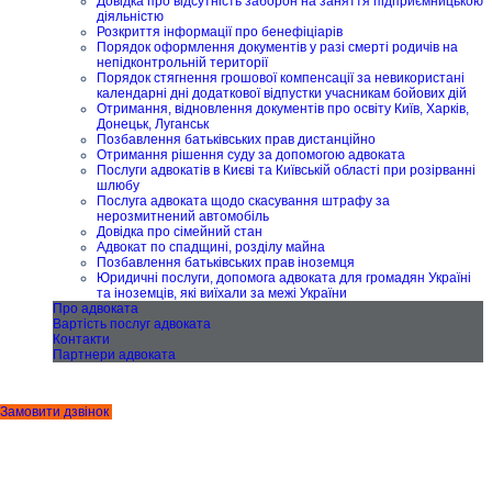
Довідка про відсутність заборон на заняття підприємницькою
діяльністю
Розкриття інформації про бенефіціарів
Порядок оформлення документів у разі смерті родичів на
непідконтрольній території
Порядок стягнення грошової компенсації за невикористані
календарні дні додаткової відпустки учасникам бойових дій
Отримання, відновлення документів про освіту Київ, Харків,
Донецьк, Луганськ
Позбавлення батьківських прав дистанційно
Отримання рішення суду за допомогою адвоката
Послуги адвокатів в Києві та Київській області при розірванні
шлюбу
Послуга адвоката щодо скасування штрафу за
нерозмитнений автомобіль
Довідка про сімейний стан
Адвокат по спадщині, розділу майна
Позбавлення батьківських прав іноземця
Юридичні послуги, допомога адвоката для громадян Україні
та іноземців, які виїхали за межі України
Про адвоката
Вартість послуг адвоката
Контакти
Партнери адвоката
Замовити дзвінок