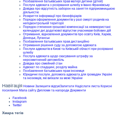
Позбавлення батьківських прав матері дитини (дітей)
Послуги адвоката з розірвання шлюбу в Івано-Франківську
Довідка про відсутність заборон на заняття підприємницькою
діяльністю
Розкриття інформації про бенефіціарів
Порядок оформлення документів у разі смерті родичів на
непідконтрольній території
Порядок стягнення грошової компенсації за невикористані
календарні дні додаткової відпустки учасникам бойових дій
Отримання, відновлення документів про освіту Київ, Харків,
Донецьк, Луганськ
Позбавлення батьківських прав дистанційно
Отримання рішення суду за допомогою адвоката
Послуги адвокатів в Києві та Київській області при розірванні
шлюбу
Послуга адвоката щодо скасування штрафу за
нерозмитнений автомобіль
Довідка про сімейний стан
Адвокат по спадщині, розділу майна
Позбавлення батьківських прав іноземця
Юридичні послуги, допомога адвоката для громадян Україні
та іноземців, які виїхали за межі України
Навігація
Новини
Залишити відгук/Запитати
Надіслати листа
Корисні
посилання
Мапа сайту
Дипломи та нагороди
Документи
Facebook
Instagram
Twitter
Хмара тегів