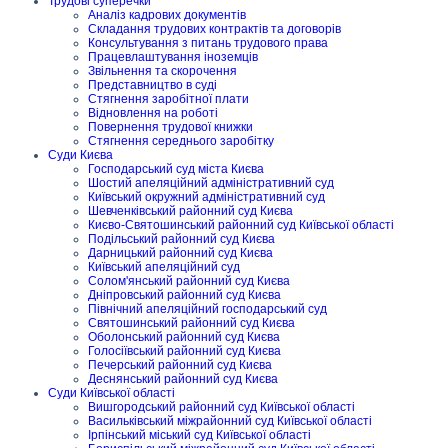
Трудові суперечки
Аналіз кадрових документів
Складання трудових контрактів та договорів
Консультування з питань трудового права
Працевлаштування іноземців
Звільнення та скорочення
Представництво в суді
Стягнення заробітної плати
Відновлення на роботі
Повернення трудової книжки
Стягнення середнього заробітку
Суди Києва
Господарський суд міста Києва
Шостий апеляційний адміністративний суд
Київський окружний адміністративний суд
Шевченківський районний суд Києва
Києво-Святошинський районний суд Київської області
Подільський районний суд Києва
Дарницький районний суд Києва
Київський апеляційний суд
Солом'янський районний суд Києва
Дніпровський районний суд Києва
Північний апеляційний господарський суд
Святошинський районний суд Києва
Оболонський районний суд Києва
Голосіївський районний суд Києва
Печерський районний суд Києва
Деснянський районний суд Києва
Суди Київської області
Вишгородський районний суд Київської області
Васильківський міжрайонний суд Київської області
Ірпінський міський суд Київської області