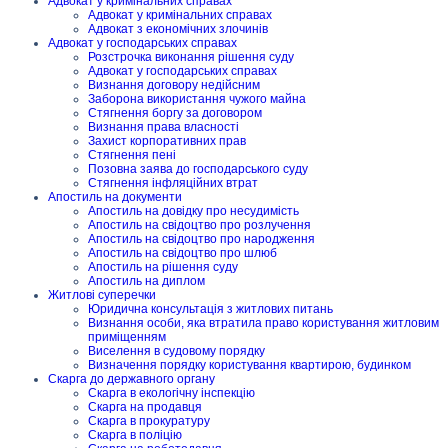
Адвокат у кримінальних справах
Адвокат у кримінальних справах
Адвокат з економічних злочинів
Адвокат у господарських справах
Розстрочка виконання рішення суду
Адвокат у господарських справах
Визнання договору недійсним
Заборона використання чужого майна
Стягнення боргу за договором
Визнання права власності
Захист корпоративних прав
Стягнення пені
Позовна заява до господарського суду
Стягнення інфляційних втрат
Апостиль на документи
Апостиль на довідку про несудимість
Апостиль на свідоцтво про розлучення
Апостиль на свідоцтво про народження
Апостиль на свідоцтво про шлюб
Апостиль на рішення суду
Апостиль на диплом
Житлові суперечки
Юридична консультація з житлових питань
Визнання особи, яка втратила право користування житловим
приміщенням
Виселення в судовому порядку
Визначення порядку користування квартирою, будинком
Скарга до державного органу
Скарга в екологічну інспекцію
Скарга на продавця
Скарга в прокуратуру
Скарга в поліцію