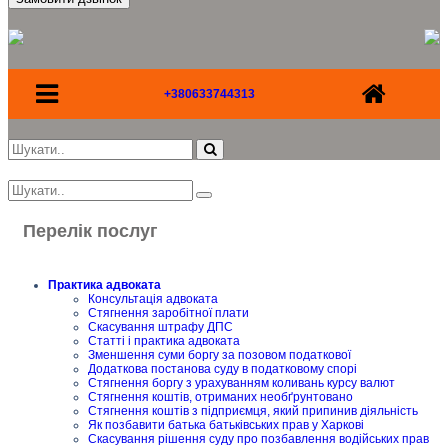
+380633744313
Перелік послуг
Практика адвоката
Консультація адвоката
Стягнення заробітної плати
Скасування штрафу ДПС
Статті і практика адвоката
Зменшення суми боргу за позовом податкової
Додаткова постанова суду в податковому спорі
Стягнення боргу з урахуванням коливань курсу валют
Стягнення коштів, отриманих необґрунтовано
Стягнення коштів з підприємця, який припинив діяльність
Як позбавити батька батьківських прав у Харкові
Скасування рішення суду про позбавлення водійських прав