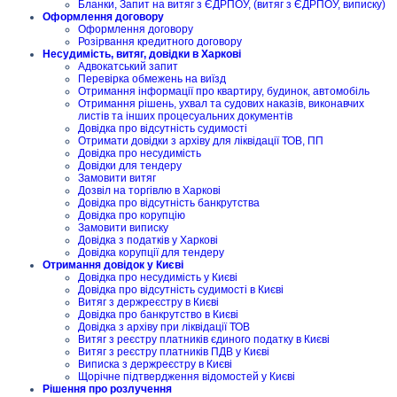
Бланки, Запит на витяг з ЄДРПОУ, (витяг з ЄДРПОУ, виписку)
Оформлення договору
Оформлення договору
Розірвання кредитного договору
Несудимість, витяг, довідки в Харкові
Адвокатський запит
Перевірка обмежень на виїзд
Отримання інформації про квартиру, будинок, автомобіль
Отримання рішень, ухвал та судових наказів, виконавчих
листів та інших процесуальних документів
Довідка про відсутність судимості
Отримати довідки з архіву для ліквідації ТОВ, ПП
Довідка про несудимість
Довідки для тендеру
Замовити витяг
Дозвіл на торгівлю в Харкові
Довідка про відсутність банкрутства
Довідка про корупцію
Замовити виписку
Довідка з податків у Харкові
Довідка корупції для тендеру
Отримання довідок у Києві
Довідка про несудимість у Києві
Довідка про відсутність судимості в Києві
Витяг з держреєстру в Києві
Довідка про банкрутство в Києві
Довідка з архіву при ліквідації ТОВ
Витяг з реєстру платників єдиного податку в Києві
Витяг з реєстру платників ПДВ у Києві
Виписка з держреєстру в Києві
Щорічне підтвердження відомостей у Києві
Рішення про розлучення