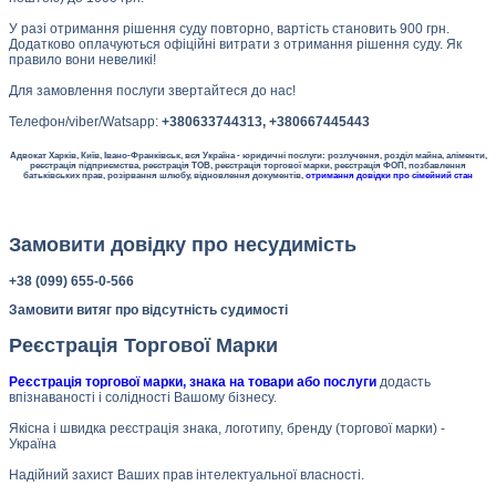
У разі отримання рішення суду повторно, вартість становить 900 грн.
Додатково оплачуються офіційні витрати з отримання рішення суду. Як
правило вони невеликі!
Для замовлення послуги звертайтеся до нас!
Телефон/viber/Watsapp:
+380633744313, +380667445443
Адвокат Харків, Київ, Івано-Франківськ, вся Україна - юридичні послуги: розлучення, розділ майна, аліменти,
реєстрація підприємства, реєстрація ТОВ, реєстрація торгової марки, реєстрація ФОП, позбавлення
батьківських прав, розірвання шлюбу, відновлення документів,
отримання довідки про сімейний стан
Замовити довідку про несудимість
+38 (099) 655-0-566
Замовити витяг про відсутність судимості
Реєстрація Торгової Марки
Реєстрація торгової марки, знака на товари або послуги
додасть
впізнаваності і солідності Вашому бізнесу.
Якісна і швидка реєстрація знака, логотипу, бренду (торгової марки) -
Україна
Надійний захист Ваших прав інтелектуальної власності.