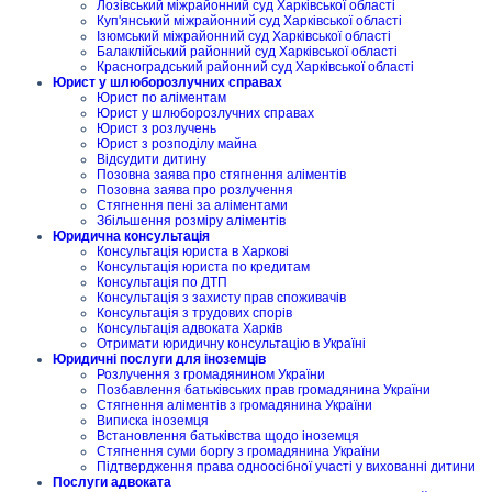
Лозівський міжрайонний суд Харківської області
Куп'янський міжрайонний суд Харківської області
Ізюмський міжрайонний суд Харківської області
Балаклійський районний суд Харківської області
Красноградський районний суд Харківської області
Юрист у шлюборозлучних справах
Юрист по аліментам
Юрист у шлюборозлучних справах
Юрист з розлучень
Юрист з розподілу майна
Відсудити дитину
Позовна заява про стягнення аліментів
Позовна заява про розлучення
Стягнення пені за аліментами
Збільшення розміру аліментів
Юридична консультація
Консультація юриста в Харкові
Консультація юриста по кредитам
Консультація по ДТП
Консультація з захисту прав споживачів
Консультація з трудових спорів
Консультація адвоката Харків
Отримати юридичну консультацію в Україні
Юридичні послуги для іноземців
Розлучення з громадянином України
Позбавлення батьківських прав громадянина України
Стягнення аліментів з громадянина України
Виписка іноземця
Встановлення батьківства щодо іноземця
Стягнення суми боргу з громадянина України
Підтвердження права одноосібної участі у вихованні дитини
Послуги адвоката