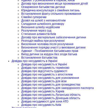
Адвокат з усиновлення в Харкові, Києві
Договір про визначення місця проживання дітей
Оскарження батьківства дитини
Юридична консультація з сімейних питань
Встановлення факту спільного проживання
Сімейні суперечки
Дозвіл на шлюб з неповнолітнім
Складання шлюбного договору
Визнання шлюбу недійсним
Розлучення через суд
Стягнення аліментів Київ
Договір про матеріальне забезпечення дитини
Розподіл майна при розлученні
Виселення чоловіка після розлучення
Визначення порядку участі у вихованні дитини
Адвокат - Позбавлення батьківських прав
Виїзд дитини за кордон без згоди батька
Встановлення батьківства
Довідка про несудимість в Україні
Довідка про несудимість в Україні
Довідка про несудимість терміново
Довідка про відсутність судимості
Довідка про несудимість з апостилем
Довідка про несудимість для усиновлення
Довідка про несудимість для візи
Довідка про несудимість для громадянства
Довідка про несудимість для закордонного паспорта
Довідка про несудимість Харків
Довідка про несудимість Луганська область
Довідка про несудимість Донецька область
Довідка несудимості для зони АТО
Довідка про несудимість Київ