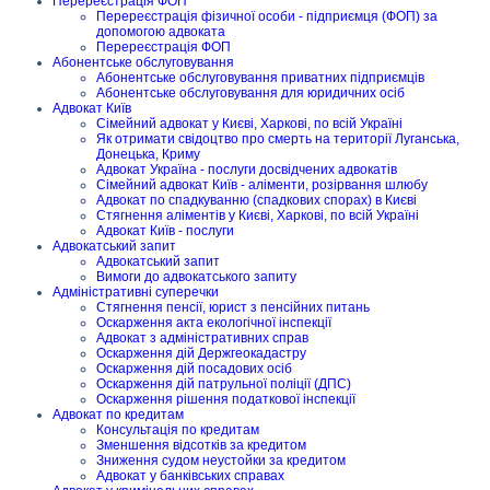
Перереєстрація ФОП
Перереєстрація фізичної особи - підприємця (ФОП) за
допомогою адвоката
Перереєстрація ФОП
Абонентське обслуговування
Абонентське обслуговування приватних підприємців
Абонентське обслуговування для юридичних осіб
Адвокат Київ
Сімейний адвокат у Києві, Харкові, по всій Україні
Як отримати свідоцтво про смерть на території Луганська,
Донецька, Криму
Адвокат Україна - послуги досвідчених адвокатів
Сімейний адвокат Київ - аліменти, розірвання шлюбу
Адвокат по спадкуванню (спадкових спорах) в Києві
Стягнення аліментів у Києві, Харкові, по всій Україні
Адвокат Київ - послуги
Адвокатський запит
Адвокатський запит
Вимоги до адвокатського запиту
Адміністративні суперечки
Стягнення пенсії, юрист з пенсійних питань
Оскарження акта екологічної інспекції
Адвокат з адміністративних справ
Оскарження дій Держгеокадастру
Оскарження дій посадових осіб
Оскарження дій патрульної поліції (ДПС)
Оскарження рішення податкової інспекції
Адвокат по кредитам
Консультація по кредитам
Зменшення відсотків за кредитом
Зниження судом неустойки за кредитом
Адвокат у банківських справах