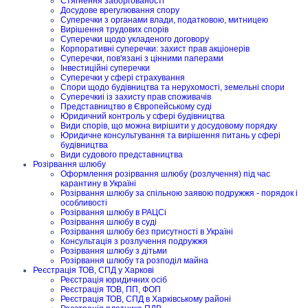
Стягнення заборгованості
Досудове врегулювання спору
Суперечки з органами влади, податковою, митницею
Вирішення трудових спорів
Суперечки щодо укладеного договору
Корпоративні суперечки: захист прав акціонерів
Суперечки, пов'язані з цінними паперами
Інвестиційні суперечки
Суперечки у сфері страхування
Спори щодо будівництва та нерухомості, земельні спори
Суперечкиі із захисту прав споживачів
Представництво в Європейському суді
Юридичний контроль у сфері будівництва
Види спорів, що можна вирішити у досудовому порядку
Юридичне консультування та вирішення питань у сфері
будівництва
Види судового представництва
Розірвання шлюбу
Оформлення розірвання шлюбу (розлучення) під час
карантину в Україні
Розірвання шлюбу за спільною заявою подружжя - порядок і
особливості
Розірвання шлюбу в РАЦСі
Розірвання шлюбу в суді
Розірвання шлюбу без присутності в Україні
Консультація з розлучення подружжя
Розірвання шлюбу з дітьми
Розірвання шлюбу та розподіл майна
Реєстрація ТОВ, СПД у Харкові
Реєстрація юридичних осіб
Реєстрація ТОВ, ПП, ФОП
Реєстрація ТОВ, СПД в Харківському районі