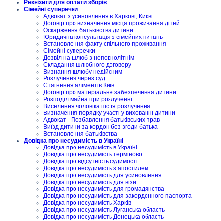
Реквізити для оплати зборів
Сімейні суперечки
Адвокат з усиновлення в Харкові, Києві
Договір про визначення місця проживання дітей
Оскарження батьківства дитини
Юридична консультація з сімейних питань
Встановлення факту спільного проживання
Сімейні суперечки
Дозвіл на шлюб з неповнолітнім
Складання шлюбного договору
Визнання шлюбу недійсним
Розлучення через суд
Стягнення аліментів Київ
Договір про матеріальне забезпечення дитини
Розподіл майна при розлученні
Виселення чоловіка після розлучення
Визначення порядку участі у вихованні дитини
Адвокат - Позбавлення батьківських прав
Виїзд дитини за кордон без згоди батька
Встановлення батьківства
Довідка про несудимість в Україні
Довідка про несудимість в Україні
Довідка про несудимість терміново
Довідка про відсутність судимості
Довідка про несудимість з апостилем
Довідка про несудимість для усиновлення
Довідка про несудимість для візи
Довідка про несудимість для громадянства
Довідка про несудимість для закордонного паспорта
Довідка про несудимість Харків
Довідка про несудимість Луганська область
Довідка про несудимість Донецька область