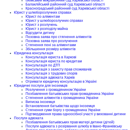
Ізюмський міжрайонний суд Харківської області
Балаклійський районний суд Харківської області
Красноградський районний суд Харківської області
Юрист у шлюборозлучних справах
Юрист по аліментам
Юрист у шлюборозлучних справах
Юрист з розлучень
Юрист з розподілу майна
Відсудити дитину
Позовна заява про стягнення аліментів
Позовна заява про розлучення
Стягнення пені за аліментами
Збільшення розміру аліментів
Юридична консультація
Консультація юриста в Харкові
Консультація юриста по кредитам
Консультація по ДТП
Консультація з захисту прав споживачів
Консультація з трудових спорів
Консультація адвоката Харків
Отримати юридичну консультацію в Україні
Юридичні послуги для іноземців
Розлучення з громадянином України
Позбавлення батьківських прав громадянина України
Стягнення аліментів з громадянина України
Виписка іноземця
Встановлення батьківства щодо іноземця
Стягнення суми боргу з громадянина України
Підтвердження права одноосібної участі у вихованні дитини
Послуги адвоката
Позбавлення батьківських прав матері дитини (дітей)
Послуги адвоката з розірвання шлюбу в Івано-Франківську