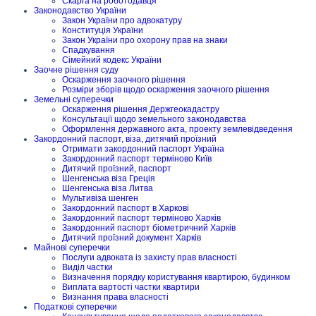
Скарга на роботодавця
Законодавство України
Закон України про адвокатуру
Конституція України
Закон України про охорону прав на знаки
Спадкування
Сімейний кодекс України
Заочне рішення суду
Оскарження заочного рішення
Розміри зборів щодо оскарження заочного рішення
Земельні суперечки
Оскарження рішення Держгеокадастру
Консультації щодо земельного законодавства
Оформлення державного акта, проекту землевідведення
Закордонний паспорт, віза, дитячий проїзний
Отримати закордонний паспорт Україна
Закордонний паспорт терміново Київ
Дитячий проїзний, паспорт
Шенгенська віза Греція
Шенгенська віза Литва
Мультивіза шенген
Закордонний паспорт в Харкові
Закордонний паспорт терміново Харків
Закордонний паспорт біометричний Харків
Дитячий проїзний документ Харків
Майнові суперечки
Послуги адвоката із захисту прав власності
Виділ частки
Визначення порядку користування квартирою, будинком
Виплата вартості частки квартири
Визнання права власності
Податкові суперечки