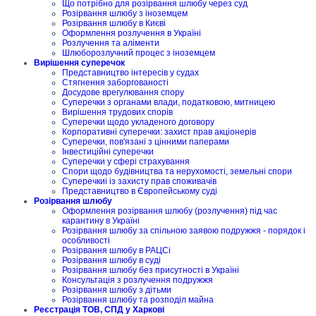
Що потрібно для розірвання шлюбу через суд
Розірвання шлюбу з іноземцем
Розірвання шлюбу в Києві
Оформлення розлучення в Україні
Розлучення та аліменти
Шлюборозлучний процес з іноземцем
Вирішення суперечок
Представництво інтересів у судах
Стягнення заборгованості
Досудове врегулювання спору
Суперечки з органами влади, податковою, митницею
Вирішення трудових спорів
Суперечки щодо укладеного договору
Корпоративні суперечки: захист прав акціонерів
Суперечки, пов'язані з цінними паперами
Інвестиційні суперечки
Суперечки у сфері страхування
Спори щодо будівництва та нерухомості, земельні спори
Суперечкиі із захисту прав споживачів
Представництво в Європейському суді
Розірвання шлюбу
Оформлення розірвання шлюбу (розлучення) під час
карантину в Україні
Розірвання шлюбу за спільною заявою подружжя - порядок і
особливості
Розірвання шлюбу в РАЦСі
Розірвання шлюбу в суді
Розірвання шлюбу без присутності в Україні
Консультація з розлучення подружжя
Розірвання шлюбу з дітьми
Розірвання шлюбу та розподіл майна
Реєстрація ТОВ, СПД у Харкові