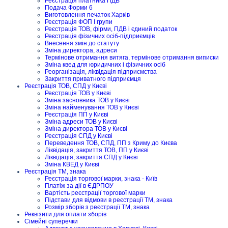
Реєстрація платника ПДВ
Подача Форми 6
Виготовлення печаток Харків
Реєстрація ФОП I групи
Реєстрація ТОВ, фірми, ПДВ і єдиний податок
Реєстрація фізичних осіб-підприємців
Внесення змін до статуту
Зміна директора, адреси
Термінове отримання витяга, термінове отримання виписки
Зміна квед для юридичних і фізичних осіб
Реорганізація, ліквідація підприємства
Закриття приватного підприємця
Реєстрація ТОВ, СПД у Києві
Реєстрація ТОВ у Києві
Зміна засновника ТОВ у Києві
Зміна найменування ТОВ у Києві
Реєстрація ПП у Києві
Зміна адреси ТОВ у Києві
Зміна директора ТОВ у Києві
Реєстрація СПД у Києві
Переведення ТОВ, СПД, ПП з Криму до Києва
Ліквідація, закриття ТОВ, ПП у Києві
Ліквідація, закриття СПД у Києві
Зміна КВЕД у Києві
Реєстрація ТМ, знака
Реєстрація торгової марки, знака - Київ
Платіж за дії в ЄДРПОУ
Вартість реєстрації торгової марки
Підстави для відмови в реєстрації ТМ, знака
Розмір зборів з реєстрації ТМ, знака
Реквізити для оплати зборів
Сімейні суперечки