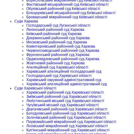
Бориспільський міжрайонний суд Київської області
Фастівський міськрайонний суд Київської області
Обухівський районний суд Київської області
Білоцерківський міськрайонний суд Київської області
Броварський міжрайонний суд Київської області
Суди Харкова
Господарський суд Луганської області
Ленінський районний суд Харкова
Київський районний суд Харкова
Дзержинський районний суд Харкова
Московський районний суд Харкова
Комінтернівський районний суд Харкова
Червонозаводський районний суд Харкова
Фрунзенський районний суд Харкова
Орджонікідзевський районний суд Харкова
Жовтневий районний суд Харкова
Апеляційний суд Харківської області
Харківський апеляційний господарський суд
Господарський суд Харківської області
Харківський окружний адміністративний суд
Харківський апеляційний адміністративний суд
Суди Харківської області
Харківський районний суд Харківської області
Зміївський районний суд Харківської області
Люботинський міський суд Харківської області
Чугуївський міський суд Харківської області
Дергачівський районний суд Харківської області
Богодухівський районний суд Харківської області
Золочівський районний суд Харківської області
Первомайський міжрайонний суд Харківської області
Лозівський міжрайонний суд Харківської області
Куп'янський міжрайонний суд Харківської області