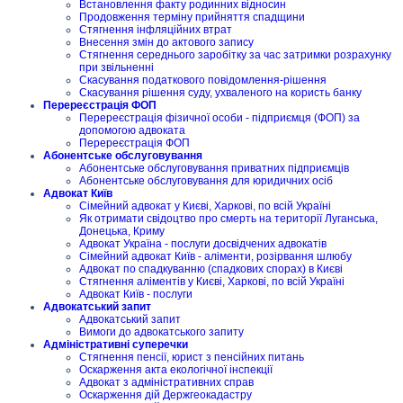
Встановлення факту родинних відносин
Продовження терміну прийняття спадщини
Стягнення інфляційних втрат
Внесення змін до актового запису
Стягнення середнього заробітку за час затримки розрахунку
при звільненні
Скасування податкового повідомлення-рішення
Скасування рішення суду, ухваленого на користь банку
Перереєстрація ФОП
Перереєстрація фізичної особи - підприємця (ФОП) за
допомогою адвоката
Перереєстрація ФОП
Абонентське обслуговування
Абонентське обслуговування приватних підприємців
Абонентське обслуговування для юридичних осіб
Адвокат Київ
Сімейний адвокат у Києві, Харкові, по всій Україні
Як отримати свідоцтво про смерть на території Луганська,
Донецька, Криму
Адвокат Україна - послуги досвідчених адвокатів
Сімейний адвокат Київ - аліменти, розірвання шлюбу
Адвокат по спадкуванню (спадкових спорах) в Києві
Стягнення аліментів у Києві, Харкові, по всій Україні
Адвокат Київ - послуги
Адвокатський запит
Адвокатський запит
Вимоги до адвокатського запиту
Адміністративні суперечки
Стягнення пенсії, юрист з пенсійних питань
Оскарження акта екологічної інспекції
Адвокат з адміністративних справ
Оскарження дій Держгеокадастру