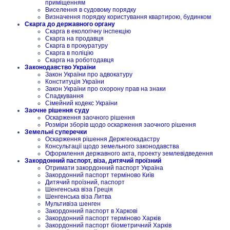
приміщенням
Виселення в судовому порядку
Визначення порядку користування квартирою, будинком
Скарга до державного органу
Скарга в екологічну інспекцію
Скарга на продавця
Скарга в прокуратуру
Скарга в поліцію
Скарга на роботодавця
Законодавство України
Закон України про адвокатуру
Конституція України
Закон України про охорону прав на знаки
Спадкування
Сімейний кодекс України
Заочне рішення суду
Оскарження заочного рішення
Розміри зборів щодо оскарження заочного рішення
Земельні суперечки
Оскарження рішення Держгеокадастру
Консультації щодо земельного законодавства
Оформлення державного акта, проекту землевідведення
Закордонний паспорт, віза, дитячий проїзний
Отримати закордонний паспорт Україна
Закордонний паспорт терміново Київ
Дитячий проїзний, паспорт
Шенгенська віза Греція
Шенгенська віза Литва
Мультивіза шенген
Закордонний паспорт в Харкові
Закордонний паспорт терміново Харків
Закордонний паспорт біометричний Харків