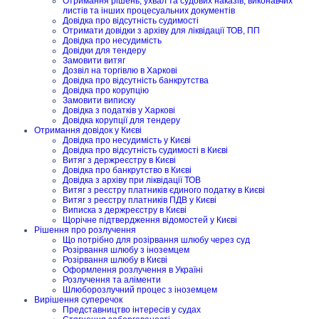
Отримання рішень, ухвал та судових наказів, виконавчих
листів та інших процесуальних документів
Довідка про відсутність судимості
Отримати довідки з архіву для ліквідації ТОВ, ПП
Довідка про несудимість
Довідки для тендеру
Замовити витяг
Дозвіл на торгівлю в Харкові
Довідка про відсутність банкрутства
Довідка про корупцію
Замовити виписку
Довідка з податків у Харкові
Довідка корупції для тендеру
Отримання довідок у Києві
Довідка про несудимість у Києві
Довідка про відсутність судимості в Києві
Витяг з держреєстру в Києві
Довідка про банкрутство в Києві
Довідка з архіву при ліквідації ТОВ
Витяг з реєстру платників єдиного податку в Києві
Витяг з реєстру платників ПДВ у Києві
Виписка з держреєстру в Києві
Щорічне підтвердження відомостей у Києві
Рішення про розлучення
Що потрібно для розірвання шлюбу через суд
Розірвання шлюбу з іноземцем
Розірвання шлюбу в Києві
Оформлення розлучення в Україні
Розлучення та аліменти
Шлюборозлучний процес з іноземцем
Вирішення суперечок
Представництво інтересів у судах