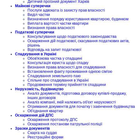
Дитячий проїзний документ Харків
Майнові суперечки
Послуги адвоката із захисту прав власності
Виділ частки
Визначення порядку користування квартирою, будинком
Виплата вартості частки квартири
Визнання права власності
Податкові суперечки
Консультування щодо податкового законодавства
Оскарження дій податкової, скасування податкових актів,
рішень
Відповідь на запит податкової
Спадкування в Україні
Обов'язкова частка у спадщині
Консультація юриста щодо спадку
Визнання права власності для спадкування
Встановлення факту проживання однією сім'єю
Спадкування земельного паю
Спільне про спадкування в Україні
Продовження терміну прийняття спадщини
Нерухомість, будівництво
Аналіз документів, підготовка договору купівлі-продажу,
інших договорів
Аналіз компанії, якій належить об'єкт нерухомості
Отримання документів для початку і закінчення будівництва
Об'єднання квартир
Оскарження дій ДПС
Оскарження протоколу ДПС
Оскарження постанови патрульної поліції
Зразки документів
Скарга на суддю
Реєстраційні форми