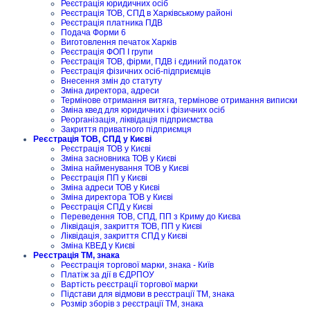
Реєстрація юридичних осіб
Реєстрація ТОВ, СПД в Харківському районі
Реєстрація платника ПДВ
Подача Форми 6
Виготовлення печаток Харків
Реєстрація ФОП I групи
Реєстрація ТОВ, фірми, ПДВ і єдиний податок
Реєстрація фізичних осіб-підприємців
Внесення змін до статуту
Зміна директора, адреси
Термінове отримання витяга, термінове отримання виписки
Зміна квед для юридичних і фізичних осіб
Реорганізація, ліквідація підприємства
Закриття приватного підприємця
Реєстрація ТОВ, СПД у Києві
Реєстрація ТОВ у Києві
Зміна засновника ТОВ у Києві
Зміна найменування ТОВ у Києві
Реєстрація ПП у Києві
Зміна адреси ТОВ у Києві
Зміна директора ТОВ у Києві
Реєстрація СПД у Києві
Переведення ТОВ, СПД, ПП з Криму до Києва
Ліквідація, закриття ТОВ, ПП у Києві
Ліквідація, закриття СПД у Києві
Зміна КВЕД у Києві
Реєстрація ТМ, знака
Реєстрація торгової марки, знака - Київ
Платіж за дії в ЄДРПОУ
Вартість реєстрації торгової марки
Підстави для відмови в реєстрації ТМ, знака
Розмір зборів з реєстрації ТМ, знака