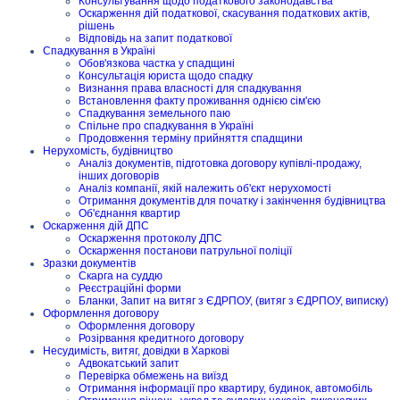
Консультування щодо податкового законодавства
Оскарження дій податкової, скасування податкових актів,
рішень
Відповідь на запит податкової
Спадкування в Україні
Обов'язкова частка у спадщині
Консультація юриста щодо спадку
Визнання права власності для спадкування
Встановлення факту проживання однією сім'єю
Спадкування земельного паю
Спільне про спадкування в Україні
Продовження терміну прийняття спадщини
Нерухомість, будівництво
Аналіз документів, підготовка договору купівлі-продажу,
інших договорів
Аналіз компанії, якій належить об'єкт нерухомості
Отримання документів для початку і закінчення будівництва
Об'єднання квартир
Оскарження дій ДПС
Оскарження протоколу ДПС
Оскарження постанови патрульної поліції
Зразки документів
Скарга на суддю
Реєстраційні форми
Бланки, Запит на витяг з ЄДРПОУ, (витяг з ЄДРПОУ, виписку)
Оформлення договору
Оформлення договору
Розірвання кредитного договору
Несудимість, витяг, довідки в Харкові
Адвокатський запит
Перевірка обмежень на виїзд
Отримання інформації про квартиру, будинок, автомобіль