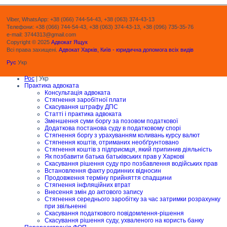
Viber, WhatsApp: +38 (066) 744-54-43, +38 (063) 374-43-13
Телефони: +38 (066) 744-54-43, +38 (063) 374-43-13, +38 (096) 735-35-76
e-mail: 3744313@gmail.com
Copyright © 2025
Адвокат Ящук
Всі права захищені.
Адвокат Харків, Київ - юридична допомога всіх видів
Рус
Укр
Рос
| Укр
Практика адвоката
Консультація адвоката
Стягнення заробітної плати
Скасування штрафу ДПС
Статті і практика адвоката
Зменшення суми боргу за позовом податкової
Додаткова постанова суду в податковому спорі
Стягнення боргу з урахуванням коливань курсу валют
Стягнення коштів, отриманих необґрунтовано
Стягнення коштів з підприємця, який припинив діяльність
Як позбавити батька батьківських прав у Харкові
Скасування рішення суду про позбавлення водійських прав
Встановлення факту родинних відносин
Продовження терміну прийняття спадщини
Стягнення інфляційних втрат
Внесення змін до актового запису
Стягнення середнього заробітку за час затримки розрахунку
при звільненні
Скасування податкового повідомлення-рішення
Скасування рішення суду, ухваленого на користь банку