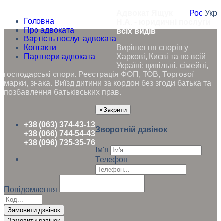
Адвокат Ящук
Рос
Укр
Головна
Н.А. - юридичні послуги
Про адвоката
всіх видів
Вартість послуг адвоката
Контакти
Вирішення спорів у
Партнери адвоката
Харкові, Києві та по всій
Україні: цивільні, сімейні,
господарські спори. Реєстрація ФОП, ТОВ, Торгової
марки, знака. Виїзд дитини за кордон без згоди батька та
позбавлення батьківських прав.
×
Закрити
+38 (063) 374-43-13
Зворотній дзвінок
+38 (066) 744-54-43
+38 (096) 735-35-76
Ім'я
Телефон
Повідомлення
Замовити дзвінок