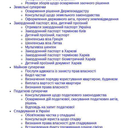
Розміри зборів щодо оскарження заочного рішення
Земельні суперечки
Оскарження рішення Держгеокадастру
Консультації щодо земельного законодавства
Оформлення державного акта, проекту землевідведення
Закордонний паспорт, віза, дитячий проїзний
Отримати закордонний паспорт Україна
Закордонний паспорт терміново Київ
Дитячий проїзний, паспорт
Шенгенська віза Греція
Шенгенська віза Литва
Мультивіза шенген
Закордонний паспорт в Харкові
Закордонний паспорт терміново Харків
Закордонний паспорт біометричний Харків
Дитячий проїзний документ Харків
Майнові суперечки
Послуги адвоката із захисту прав власності
Виділ частки
Визначення порядку користування квартирою, будинком
Виплата вартості частки квартири
Визнання права власності
Податкові суперечки
Консультування щодо податкового законодавства
Оскарження дій податкової, скасування податкових актів,
рішень
Відповідь на запит податкової
Спадкування в Україні
Обов'язкова частка у спадщині
Консультація юриста щодо спадку
Визнання права власності для спадкування
Встановлення факту проживання однією сім'єю