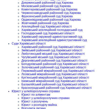
Дзержинський районний суд Харкова
Московський районний суд Харкова
Комінтернівський районний суд Харкова
Червонозаводський районний суд Харкова
Фрунзенський районний суд Харкова
Орджонікідзевський районний суд Харкова
Жовтневий районний суд Харкова
Апеляційний суд Харківської області
Харківський апеляційний господарський суд
Господарський суд Харківської області
Харківський окружний адміністративний суд
Харківський апеляційний адміністративний суд
Суди Харківської області
Харківський районний суд Харківської області
Зміївський районний суд Харківської області
Люботинський міський суд Харківської області
Чугуївський міський суд Харківської області
Дергачівський районний суд Харківської області
Богодухівський районний суд Харківської області
Золочівський районний суд Харківської області
Первомайський міжрайонний суд Харківської області
Лозівський міжрайонний суд Харківської області
Куп'янський міжрайонний суд Харківської області
Ізюмський міжрайонний суд Харківської області
Балаклійський районний суд Харківської області
Красноградський районний суд Харківської області
Юрист у шлюборозлучних справах
Юрист по аліментам
Юрист у шлюборозлучних справах
Юрист з розлучень
Юрист з розподілу майна
Відсудити дитину