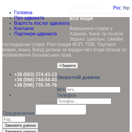
Адвокат Ящук
Рос
Укр
Головна
Н.А. - юридичні послуги
Про адвоката
всіх видів
Вартість послуг адвоката
Контакти
Вирішення спорів у
Партнери адвоката
Харкові, Києві та по всій
Україні: цивільні, сімейні,
господарські спори. Реєстрація ФОП, ТОВ, Торгової
марки, знака. Виїзд дитини за кордон без згоди батька та
позбавлення батьківських прав.
×
Закрити
+38 (063) 374-43-13
Зворотній дзвінок
+38 (066) 744-54-43
+38 (096) 735-35-76
Ім'я
Телефон
Повідомлення
Замовити дзвінок