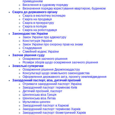
приміщенням
Виселення в судовому порядку
Визначення порядку користування квартирою, будинком
Скарга до державного органу
Скарга в екологічну інспекцію
Скарга на продавця
Скарга в прокуратуру
Скарга в поліцію
Скарга на роботодавця
Законодавство України
Закон України про адвокатуру
Конституція України
Закон України про охорону прав на знаки
Спадкування
Сімейний кодекс України
Заочне рішення суду
Оскарження заочного рішення
Розміри зборів щодо оскарження заочного рішення
Земельні суперечки
Оскарження рішення Держгеокадастру
Консультації щодо земельного законодавства
Оформлення державного акта, проекту землевідведення
Закордонний паспорт, віза, дитячий проїзний
Отримати закордонний паспорт Україна
Закордонний паспорт терміново Київ
Дитячий проїзний, паспорт
Шенгенська віза Греція
Шенгенська віза Литва
Мультивіза шенген
Закордонний паспорт в Харкові
Закордонний паспорт терміново Харків
Закордонний паспорт біометричний Харків