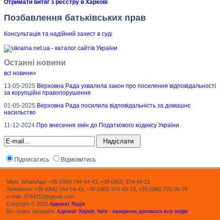
Отримати витяг з реєстру в Харкові
Позбавлення батьківських прав
Консультація та надійний захист в суд
і
Останні новини
всі новини»
13-05-2025
Верховна Рада ухвалила закон про посилення відповідальності
за корупційні правопорушення
01-05-2025
Верховна Рада посилила відповідальність за домашнє
насильство
11-12-2024
Про внесення змін до Податкового кодексу України
Підписатись
Відмовитись
Viber, WhatsApp: +38 (066) 744-54-43, +38 (063) 374-43-13
Телефони: +38 (066) 744-54-43, +38 (063) 374-43-13, +38 (096) 735-35-76
e-mail: 3744313@gmail.com
Copyright © 2025
Адвокат Ящук
Всі права захищені.
Адвокат Харків, Київ - юридична допомога всіх видів