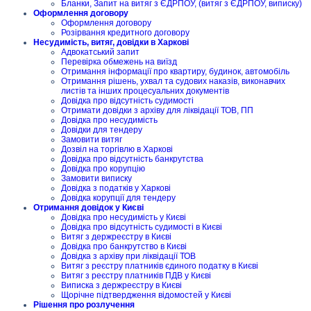
Бланки, Запит на витяг з ЄДРПОУ, (витяг з ЄДРПОУ, виписку)
Оформлення договору
Оформлення договору
Розірвання кредитного договору
Несудимість, витяг, довідки в Харкові
Адвокатський запит
Перевірка обмежень на виїзд
Отримання інформації про квартиру, будинок, автомобіль
Отримання рішень, ухвал та судових наказів, виконавчих
листів та інших процесуальних документів
Довідка про відсутність судимості
Отримати довідки з архіву для ліквідації ТОВ, ПП
Довідка про несудимість
Довідки для тендеру
Замовити витяг
Дозвіл на торгівлю в Харкові
Довідка про відсутність банкрутства
Довідка про корупцію
Замовити виписку
Довідка з податків у Харкові
Довідка корупції для тендеру
Отримання довідок у Києві
Довідка про несудимість у Києві
Довідка про відсутність судимості в Києві
Витяг з держреєстру в Києві
Довідка про банкрутство в Києві
Довідка з архіву при ліквідації ТОВ
Витяг з реєстру платників єдиного податку в Києві
Витяг з реєстру платників ПДВ у Києві
Виписка з держреєстру в Києві
Щорічне підтвердження відомостей у Києві
Рішення про розлучення