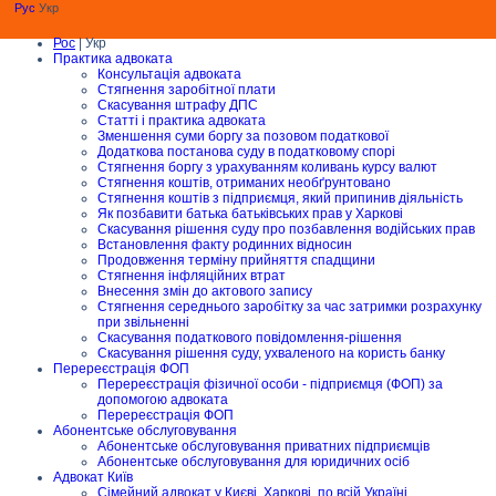
Рус
Укр
Рос
| Укр
Практика адвоката
Консультація адвоката
Стягнення заробітної плати
Скасування штрафу ДПС
Статті і практика адвоката
Зменшення суми боргу за позовом податкової
Додаткова постанова суду в податковому спорі
Стягнення боргу з урахуванням коливань курсу валют
Стягнення коштів, отриманих необґрунтовано
Стягнення коштів з підприємця, який припинив діяльність
Як позбавити батька батьківських прав у Харкові
Скасування рішення суду про позбавлення водійських прав
Встановлення факту родинних відносин
Продовження терміну прийняття спадщини
Стягнення інфляційних втрат
Внесення змін до актового запису
Стягнення середнього заробітку за час затримки розрахунку
при звільненні
Скасування податкового повідомлення-рішення
Скасування рішення суду, ухваленого на користь банку
Перереєстрація ФОП
Перереєстрація фізичної особи - підприємця (ФОП) за
допомогою адвоката
Перереєстрація ФОП
Абонентське обслуговування
Абонентське обслуговування приватних підприємців
Абонентське обслуговування для юридичних осіб
Адвокат Київ
Сімейний адвокат у Києві, Харкові, по всій Україні