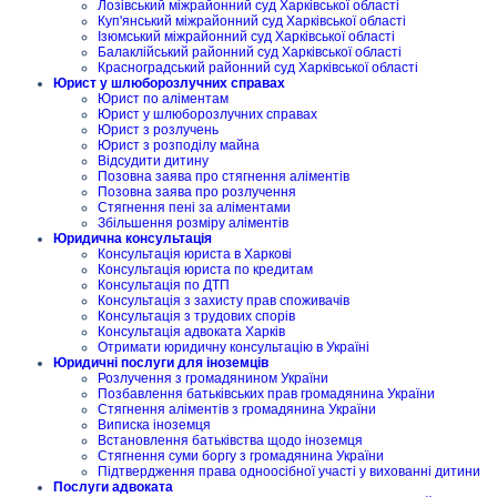
Лозівський міжрайонний суд Харківської області
Куп'янський міжрайонний суд Харківської області
Ізюмський міжрайонний суд Харківської області
Балаклійський районний суд Харківської області
Красноградський районний суд Харківської області
Юрист у шлюборозлучних справах
Юрист по аліментам
Юрист у шлюборозлучних справах
Юрист з розлучень
Юрист з розподілу майна
Відсудити дитину
Позовна заява про стягнення аліментів
Позовна заява про розлучення
Стягнення пені за аліментами
Збільшення розміру аліментів
Юридична консультація
Консультація юриста в Харкові
Консультація юриста по кредитам
Консультація по ДТП
Консультація з захисту прав споживачів
Консультація з трудових спорів
Консультація адвоката Харків
Отримати юридичну консультацію в Україні
Юридичні послуги для іноземців
Розлучення з громадянином України
Позбавлення батьківських прав громадянина України
Стягнення аліментів з громадянина України
Виписка іноземця
Встановлення батьківства щодо іноземця
Стягнення суми боргу з громадянина України
Підтвердження права одноосібної участі у вихованні дитини
Послуги адвоката