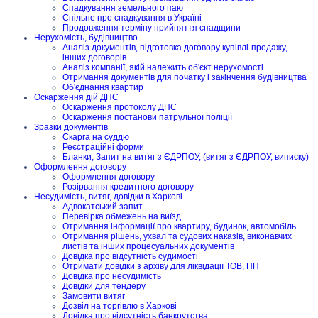
Спадкування земельного паю
Спільне про спадкування в Україні
Продовження терміну прийняття спадщини
Нерухомість, будівництво
Аналіз документів, підготовка договору купівлі-продажу,
інших договорів
Аналіз компанії, якій належить об'єкт нерухомості
Отримання документів для початку і закінчення будівництва
Об'єднання квартир
Оскарження дій ДПС
Оскарження протоколу ДПС
Оскарження постанови патрульної поліції
Зразки документів
Скарга на суддю
Реєстраційні форми
Бланки, Запит на витяг з ЄДРПОУ, (витяг з ЄДРПОУ, виписку)
Оформлення договору
Оформлення договору
Розірвання кредитного договору
Несудимість, витяг, довідки в Харкові
Адвокатський запит
Перевірка обмежень на виїзд
Отримання інформації про квартиру, будинок, автомобіль
Отримання рішень, ухвал та судових наказів, виконавчих
листів та інших процесуальних документів
Довідка про відсутність судимості
Отримати довідки з архіву для ліквідації ТОВ, ПП
Довідка про несудимість
Довідки для тендеру
Замовити витяг
Дозвіл на торгівлю в Харкові
Довідка про відсутність банкрутства