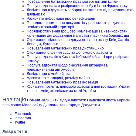
Позбавлення батьківських прав матері дитини (дітей)
Послуги адвоката з розірвання шлюбу в Івано-Франківську
Довідка про відсутність заборон на заняття підприємницькою
діяльністю
Розкриття інформації про бенефіціарів
Порядок оформлення документів у разі смерті родичів на
непідконтрольній території
Порядок стягнення грошової компенсації за невикористані
календарні дні додаткової відпустки учасникам бойових дій
Отримання, відновлення документів про освіту Київ, Харків,
Донецьк, Луганськ
Позбавлення батьківських прав дистанційно
Отримання рішення суду за допомогою адвоката
Послуги адвокатів в Києві та Київській області при розірванні
шлюбу
Послуга адвоката щодо скасування штрафу за
нерозмитнений автомобіль
Довідка про сімейний стан
Адвокат по спадщині, розділу майна
Позбавлення батьківських прав іноземця
Юридичні послуги, допомога адвоката для громадян Україні
та іноземців, які виїхали за межі України
Навігація
Новини
Залишити відгук/Запитати
Надіслати листа
Корисні
посилання
Мапа сайту
Дипломи та нагороди
Документи
Facebook
Instagram
Twitter
Хмара тегів