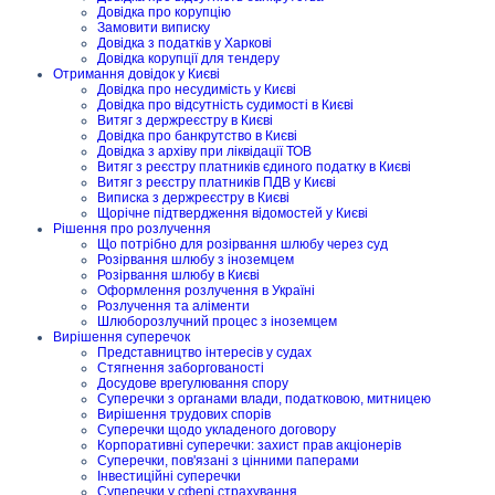
Довідка про корупцію
Замовити виписку
Довідка з податків у Харкові
Довідка корупції для тендеру
Отримання довідок у Києві
Довідка про несудимість у Києві
Довідка про відсутність судимості в Києві
Витяг з держреєстру в Києві
Довідка про банкрутство в Києві
Довідка з архіву при ліквідації ТОВ
Витяг з реєстру платників єдиного податку в Києві
Витяг з реєстру платників ПДВ у Києві
Виписка з держреєстру в Києві
Щорічне підтвердження відомостей у Києві
Рішення про розлучення
Що потрібно для розірвання шлюбу через суд
Розірвання шлюбу з іноземцем
Розірвання шлюбу в Києві
Оформлення розлучення в Україні
Розлучення та аліменти
Шлюборозлучний процес з іноземцем
Вирішення суперечок
Представництво інтересів у судах
Стягнення заборгованості
Досудове врегулювання спору
Суперечки з органами влади, податковою, митницею
Вирішення трудових спорів
Суперечки щодо укладеного договору
Корпоративні суперечки: захист прав акціонерів
Суперечки, пов'язані з цінними паперами
Інвестиційні суперечки
Суперечки у сфері страхування