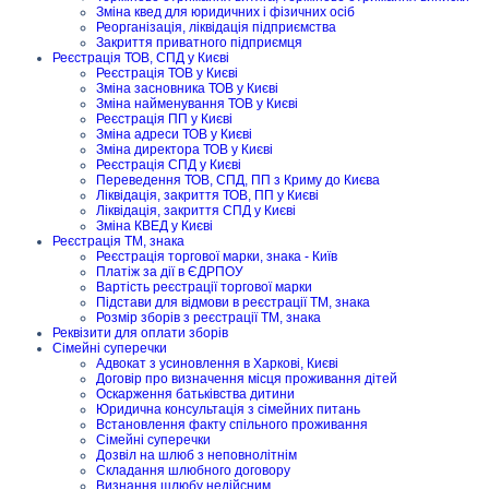
Зміна квед для юридичних і фізичних осіб
Реорганізація, ліквідація підприємства
Закриття приватного підприємця
Реєстрація ТОВ, СПД у Києві
Реєстрація ТОВ у Києві
Зміна засновника ТОВ у Києві
Зміна найменування ТОВ у Києві
Реєстрація ПП у Києві
Зміна адреси ТОВ у Києві
Зміна директора ТОВ у Києві
Реєстрація СПД у Києві
Переведення ТОВ, СПД, ПП з Криму до Києва
Ліквідація, закриття ТОВ, ПП у Києві
Ліквідація, закриття СПД у Києві
Зміна КВЕД у Києві
Реєстрація ТМ, знака
Реєстрація торгової марки, знака - Київ
Платіж за дії в ЄДРПОУ
Вартість реєстрації торгової марки
Підстави для відмови в реєстрації ТМ, знака
Розмір зборів з реєстрації ТМ, знака
Реквізити для оплати зборів
Сімейні суперечки
Адвокат з усиновлення в Харкові, Києві
Договір про визначення місця проживання дітей
Оскарження батьківства дитини
Юридична консультація з сімейних питань
Встановлення факту спільного проживання
Сімейні суперечки
Дозвіл на шлюб з неповнолітнім
Складання шлюбного договору
Визнання шлюбу недійсним