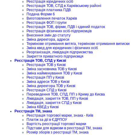
Реєстрація юридичних осіб
Реєстрація ТОВ, СПД в Харківському районі
Реєстрація платника ПДВ
Подача Форми 6
Виготовлення печаток Харків
Реєстрація ФОП I групи
Реєстрація ТОВ, фірми, ПДВ і єдиний податок
Реєстрація фізичних осіб-підприємців
Внесення змін до статуту
Зміна директора, адреси
Термінове отримання витяга, термінове отримання виписки
Зміна квед для юридичних і фізичних осіб
Реорганізація, ліквідація підприємства
Закриття приватного підприємця
Реєстрація ТОВ, СПД у Києві
Реєстрація ТОВ у Києві
Зміна засновника ТОВ у Києві
Зміна найменування ТОВ у Києві
Реєстрація ПП у Києві
Зміна адреси ТОВ у Києві
Зміна директора ТОВ у Києві
Реєстрація СПД у Києві
Переведення ТОВ, СПД, ПП з Криму до Києва
Ліквідація, закриття ТОВ, ПП у Києві
Ліквідація, закриття СПД у Києві
Зміна КВЕД у Києві
Реєстрація ТМ, знака
Реєстрація торгової марки, знака - Київ
Платіж за дії в ЄДРПОУ
Вартість реєстрації торгової марки
Підстави для відмови в реєстрації ТМ, знака
Розмір зборів з реєстрації ТМ, знака