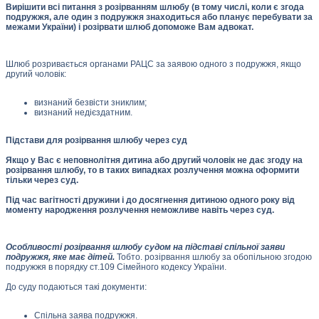
Вирішити всі питання з розірванням шлюбу (в тому числі, коли є згода
подружжя, але один з подружжя знаходиться або планує перебувати за
межами України) і розірвати шлюб допоможе Вам адвокат.
Шлюб розривається органами РАЦС за заявою одного з подружжя, якщо
другий чоловік:
визнаний безвісти зниклим;
визнаний недієздатним.
Підстави для розірвання шлюбу через суд
Якщо у Вас є неповнолітня дитина або другий чоловік не дає згоду на
розірвання шлюбу, то в таких випадках розлучення можна оформити
тільки через суд.
Під час вагітності дружини і до досягнення дитиною одного року від
моменту народження розлучення неможливе навіть через суд.
Особливості розірвання шлюбу судом на підставі спільної заяви
подружжя, яке має дітей.
Тобто. розірвання шлюбу за обопільною згодою
подружжя в порядку ст.109 Сімейного кодексу України.
До суду подаються такі документи:
Спільна заява подружжя.