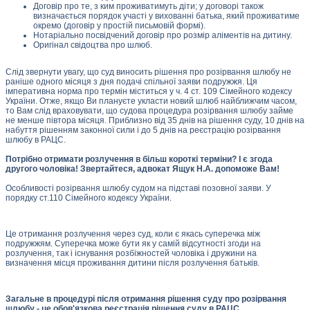
Договір про те, з ким проживатимуть діти; у договорі також
визначається порядок участі у вихованні батька, який проживатиме
окремо (договір у простій письмовій формі).
Нотаріально посвідчений договір про розмір аліментів на дитину.
Оригінал свідоцтва про шлюб.
Слід звернути увагу, що суд виносить рішення про розірвання шлюбу не
раніше одного місяця з дня подачі спільної заяви подружжя. Ця
імперативна норма про термін міститься у ч. 4 ст. 109 Сімейного кодексу
України. Отже, якщо Ви плануєте укласти новий шлюб найближчим часом,
то Вам слід враховувати, що судова процедура розірвання шлюбу займе
не менше півтора місяця. Приблизно від 35 днів на рішення суду, 10 днів на
набуття рішенням законної сили і до 5 днів на реєстрацію розірвання
шлюбу в РАЦС.
Потрібно отримати розлучення в більш короткі терміни? І є згода
другого чоловіка! Звертайтеся, адвокат Ящук Н.А. допоможе Вам!
Особливості розірвання шлюбу судом на підставі позовної заяви. У
порядку ст.110 Сімейного кодексу України.
Це отримання розлучення через суд, коли є якась суперечка між
подружжям. Суперечка може бути як у самій відсутності згоди на
розлучення, так і існування розбіжностей чоловіка і дружини на
визначення місця проживання дитини після розлучення батьків.
Загальне в процедурі після отримання рішення суду про розірвання
шлюбу - це обов'язкова реєстрація рішення суду в РАЦС.