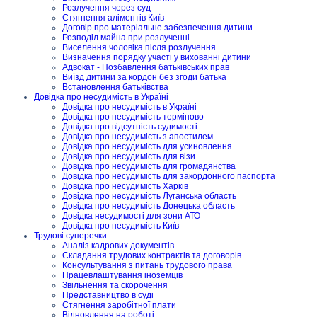
Розлучення через суд
Стягнення аліментів Київ
Договір про матеріальне забезпечення дитини
Розподіл майна при розлученні
Виселення чоловіка після розлучення
Визначення порядку участі у вихованні дитини
Адвокат - Позбавлення батьківських прав
Виїзд дитини за кордон без згоди батька
Встановлення батьківства
Довідка про несудимість в Україні
Довідка про несудимість в Україні
Довідка про несудимість терміново
Довідка про відсутність судимості
Довідка про несудимість з апостилем
Довідка про несудимість для усиновлення
Довідка про несудимість для візи
Довідка про несудимість для громадянства
Довідка про несудимість для закордонного паспорта
Довідка про несудимість Харків
Довідка про несудимість Луганська область
Довідка про несудимість Донецька область
Довідка несудимості для зони АТО
Довідка про несудимість Київ
Трудові суперечки
Аналіз кадрових документів
Складання трудових контрактів та договорів
Консультування з питань трудового права
Працевлаштування іноземців
Звільнення та скорочення
Представництво в суді
Стягнення заробітної плати
Відновлення на роботі