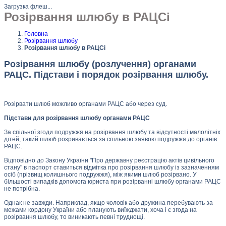
Загрузка флеш...
Розірвання шлюбу в РАЦСі
Головна
Розірвання шлюбу
Розірвання шлюбу в РАЦСі
Розірвання шлюбу (розлучення) органами
РАЦС. Підстави і порядок розірвання шлюбу.
Розірвати шлюб можливо органами РАЦС або через суд.
Підстави для розірвання шлюбу органами РАЦС
За спільної згоди подружжя на розірвання шлюбу та відсутності малолітніх
дітей, такий шлюб розривається за спільною заявою подружжя до органів
РАЦС.
Відповідно до Закону України "Про державну реєстрацію актів цивільного
стану" в паспорт ставиться відмітка про розірвання шлюбу із зазначенням
осіб (прізвищ колишнього подружжя), між якими шлюб розірвано. У
більшості випадків допомога юриста при розірванні шлюбу органами РАЦС
не потрібна.
Однак не завжди. Наприклад, якщо чоловік або дружина перебувають за
межами кордону України або планують виїжджати, хоча і є згода на
розірвання шлюбу, то виникають певні труднощі.