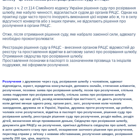
Згідно з ч. 2 ст.114 Сімейного кодексу України рішення суду про розірвання
шлюбу, яке набуло чинності, відсилається судом до органів РАЦС. Однак на
практиці суди часто просто ігнорують виконання цієї норми або ж, то в силу
відсутності конвертів або з інших причин, не відсилають рішення про
розлучення в органи РАЦС.
Отже, після отримання рішення суду, яке набрало законної сили, адвокату
необхідно проконтролювати:
Реєстрацію рішення суду в РАЦС - внесення органом РАЦС відомостей до
реєстру та проставлення відмітки в актовому записі про розірвання шлюбу.
Отримання свідоцтва про розірвання шлюбу.
Проставлення позначки в паспорті із зазначенням прізвища та ініціалів
подружжя, які оформили розлучення.
Розлучення
з дружиною через суд, розірвання шлюбу з чоловіком, адвокат
відповідача, юрист, юридична консультація, допомога онлайн, стягнення аліментів,
розлучення, позовна заява про розірвання шлюбу, позов про розлучення, спільна
заява подружжя про розірвання шлюбу, спільна заява про розірвання шлюбу
подружжя, що має дітей, развід неможливий при вагітності, не дають розлучення,
коли дитині менше одного року, органи рагс, загс, розлучення коли чоловік
закордоном, дружина не в Україні, Україна, дружина проти розлучення, що робити,
чоловік хоче розлучитися, відмітка в паспорті про розлучення, рішення суду про
розірвання шлюбу, реєстрація рішення суду про розлучення, розділ майна, розділ
дітей, визначення місця проживання доньки, Свідоцтво про розірвання шлюбу,
документи для РАЦСу на розлучення, оригінал дубліката свідоцтва про шлюб, запис
в акти цивільного стану про шлюб, оскарження заочного рішення про розлучення,
перегляд справи у зв'язку з новими обставинами, розлучення швидко, розірвання
шлюбу 200 грн, ціна, вартість