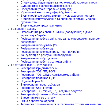
Спори щодо будівництва та нерухомості, земельні спори
Суперечкиі із захисту прав споживачів
Представництво в Європейському суді
Юридичний контроль у сфері будівництва
Види спорів, що можна вирішити у досудовому порядку
Юридичне консультування та вирішення питань у сфері
будівництва
Види судового представництва
Розірвання шлюбу
Оформлення розірвання шлюбу (розлучення) під час
карантину в Україні
Розірвання шлюбу за спільною заявою подружжя - порядок і
особливості
Розірвання шлюбу в РАЦСі
Розірвання шлюбу в суді
Розірвання шлюбу без присутності в Україні
Консультація з розлучення подружжя
Розірвання шлюбу з дітьми
Розірвання шлюбу та розподіл майна
Реєстрація ТОВ, СПД у Харкові
Реєстрація юридичних осіб
Реєстрація ТОВ, ПП, ФОП
Реєстрація ТОВ, СПД в Харківському районі
Реєстрація платника ПДВ
Подача Форми 6
Виготовлення печаток Харків
Реєстрація ФОП I групи
Реєстрація ТОВ, фірми, ПДВ і єдиний податок
Реєстрація фізичних осіб-підприємців
Внесення змін до статуту
Зміна директора, адреси
Термінове отримання витяга, термінове отримання виписки