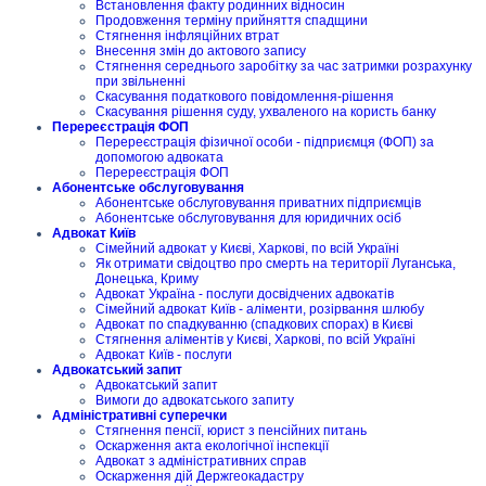
Встановлення факту родинних відносин
Продовження терміну прийняття спадщини
Стягнення інфляційних втрат
Внесення змін до актового запису
Стягнення середнього заробітку за час затримки розрахунку
при звільненні
Скасування податкового повідомлення-рішення
Скасування рішення суду, ухваленого на користь банку
Перереєстрація ФОП
Перереєстрація фізичної особи - підприємця (ФОП) за
допомогою адвоката
Перереєстрація ФОП
Абонентське обслуговування
Абонентське обслуговування приватних підприємців
Абонентське обслуговування для юридичних осіб
Адвокат Київ
Сімейний адвокат у Києві, Харкові, по всій Україні
Як отримати свідоцтво про смерть на території Луганська,
Донецька, Криму
Адвокат Україна - послуги досвідчених адвокатів
Сімейний адвокат Київ - аліменти, розірвання шлюбу
Адвокат по спадкуванню (спадкових спорах) в Києві
Стягнення аліментів у Києві, Харкові, по всій Україні
Адвокат Київ - послуги
Адвокатський запит
Адвокатський запит
Вимоги до адвокатського запиту
Адміністративні суперечки
Стягнення пенсії, юрист з пенсійних питань
Оскарження акта екологічної інспекції
Адвокат з адміністративних справ
Оскарження дій Держгеокадастру