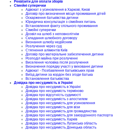
Реквізити для оплати зборів
Сімейні суперечки
Адвокат з усиновлення в Харкові, Києві
Договір про визначення місця проживання дітей
Оскарження батьківства дитини
Юридична консультація з сімейних питань
Встановлення факту спільного проживання
Сімейні суперечки
Дозвіл на шлюб з неповнолітнім
Складання шлюбного договору
Визнання шлюбу недійсним
Розлучення через суд
Стягнення аліментів Київ
Договір про матеріальне забезпечення дитини
Розподіл майна при розлученні
Виселення чоловіка після розлучення
Визначення порядку участі у вихованні дитини
Адвокат - Позбавлення батьківських прав
Виїзд дитини за кордон без згоди батька
Встановлення батьківства
Довідка про несудимість в Україні
Довідка про несудимість в Україні
Довідка про несудимість терміново
Довідка про відсутність судимості
Довідка про несудимість з апостилем
Довідка про несудимість для усиновлення
Довідка про несудимість для візи
Довідка про несудимість для громадянства
Довідка про несудимість для закордонного паспорта
Довідка про несудимість Харків
Довідка про несудимість Луганська область
Довідка про несудимість Донецька область