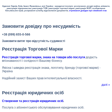
Адвокат Харків, Київ, Івано-Франківськ, вся Україна - юридичні послуги: розлучення, розділ майна, аліменти,
реєстрація підприємства, реєстрація ТОВ, реєстрація торгової марки, реєстрація ФОП, позбавлення
батьківських прав, розірвання шлюбу, відновлення документів,
отримання довідки про сімейний стан
Замовити довідку про несудимість
+38 (099) 655-0-566
Замовити витяг про відсутність судимості
Реєстрація Торгової Марки
Реєстрація торгової марки, знака на товари або послуги
додасть
впізнаваності і солідності Вашому бізнесу.
Якісна і швидка реєстрація знака, логотипу, бренду (торгової марки) -
Україна
Надійний захист Ваших прав інтелектуальної власності.
далі »
Реєстрація юридичних осіб
Створення та реєстрація юридичних осіб
.
Послуга з абонентського обслуговування юридичних осіб.