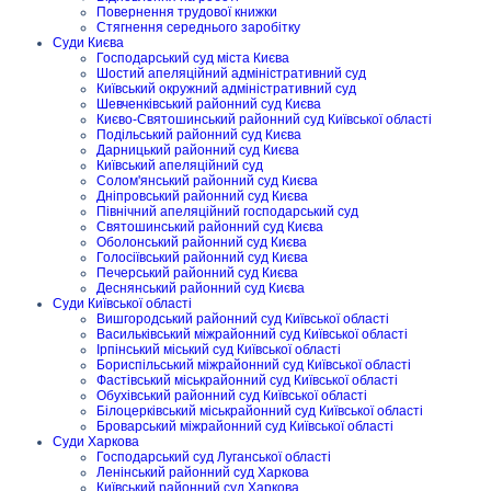
Повернення трудової книжки
Стягнення середнього заробітку
Суди Києва
Господарський суд міста Києва
Шостий апеляційний адміністративний суд
Київський окружний адміністративний суд
Шевченківський районний суд Києва
Києво-Святошинський районний суд Київської області
Подільський районний суд Києва
Дарницький районний суд Києва
Київський апеляційний суд
Солом'янський районний суд Києва
Дніпровський районний суд Києва
Північний апеляційний господарський суд
Святошинський районний суд Києва
Оболонський районний суд Києва
Голосіївський районний суд Києва
Печерський районний суд Києва
Деснянський районний суд Києва
Суди Київської області
Вишгородський районний суд Київської області
Васильківський міжрайонний суд Київської області
Ірпінський міський суд Київської області
Бориспільський міжрайонний суд Київської області
Фастівський міськрайонний суд Київської області
Обухівський районний суд Київської області
Білоцерківський міськрайонний суд Київської області
Броварський міжрайонний суд Київської області
Суди Харкова
Господарський суд Луганської області
Ленінський районний суд Харкова
Київський районний суд Харкова