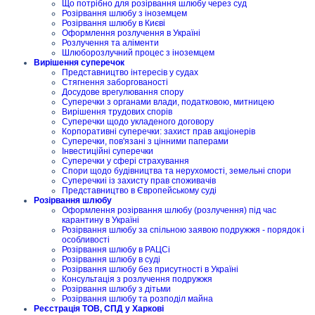
Що потрібно для розірвання шлюбу через суд
Розірвання шлюбу з іноземцем
Розірвання шлюбу в Києві
Оформлення розлучення в Україні
Розлучення та аліменти
Шлюборозлучний процес з іноземцем
Вирішення суперечок
Представництво інтересів у судах
Стягнення заборгованості
Досудове врегулювання спору
Суперечки з органами влади, податковою, митницею
Вирішення трудових спорів
Суперечки щодо укладеного договору
Корпоративні суперечки: захист прав акціонерів
Суперечки, пов'язані з цінними паперами
Інвестиційні суперечки
Суперечки у сфері страхування
Спори щодо будівництва та нерухомості, земельні спори
Суперечкиі із захисту прав споживачів
Представництво в Європейському суді
Розірвання шлюбу
Оформлення розірвання шлюбу (розлучення) під час
карантину в Україні
Розірвання шлюбу за спільною заявою подружжя - порядок і
особливості
Розірвання шлюбу в РАЦСі
Розірвання шлюбу в суді
Розірвання шлюбу без присутності в Україні
Консультація з розлучення подружжя
Розірвання шлюбу з дітьми
Розірвання шлюбу та розподіл майна
Реєстрація ТОВ, СПД у Харкові