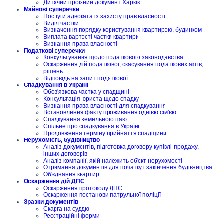
Дитячий проїзний документ Харків
Майнові суперечки
Послуги адвоката із захисту прав власності
Виділ частки
Визначення порядку користування квартирою, будинком
Виплата вартості частки квартири
Визнання права власності
Податкові суперечки
Консультування щодо податкового законодавства
Оскарження дій податкової, скасування податкових актів,
рішень
Відповідь на запит податкової
Спадкування в Україні
Обов'язкова частка у спадщині
Консультація юриста щодо спадку
Визнання права власності для спадкування
Встановлення факту проживання однією сім'єю
Спадкування земельного паю
Спільне про спадкування в Україні
Продовження терміну прийняття спадщини
Нерухомість, будівництво
Аналіз документів, підготовка договору купівлі-продажу,
інших договорів
Аналіз компанії, якій належить об'єкт нерухомості
Отримання документів для початку і закінчення будівництва
Об'єднання квартир
Оскарження дій ДПС
Оскарження протоколу ДПС
Оскарження постанови патрульної поліції
Зразки документів
Скарга на суддю
Реєстраційні форми