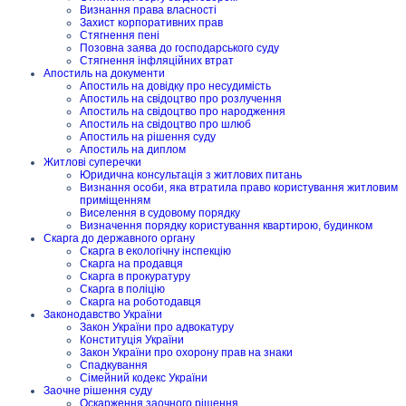
Визнання права власності
Захист корпоративних прав
Стягнення пені
Позовна заява до господарського суду
Стягнення інфляційних втрат
Апостиль на документи
Апостиль на довідку про несудимість
Апостиль на свідоцтво про розлучення
Апостиль на свідоцтво про народження
Апостиль на свідоцтво про шлюб
Апостиль на рішення суду
Апостиль на диплом
Житлові суперечки
Юридична консультація з житлових питань
Визнання особи, яка втратила право користування житловим
приміщенням
Виселення в судовому порядку
Визначення порядку користування квартирою, будинком
Скарга до державного органу
Скарга в екологічну інспекцію
Скарга на продавця
Скарга в прокуратуру
Скарга в поліцію
Скарга на роботодавця
Законодавство України
Закон України про адвокатуру
Конституція України
Закон України про охорону прав на знаки
Спадкування
Сімейний кодекс України
Заочне рішення суду
Оскарження заочного рішення