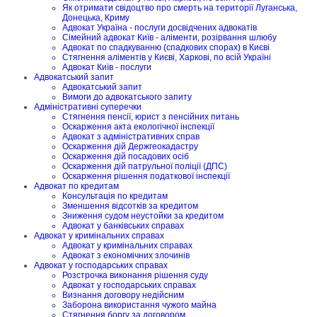
Як отримати свідоцтво про смерть на території Луганська,
Донецька, Криму
Адвокат Україна - послуги досвідчених адвокатів
Сімейний адвокат Київ - аліменти, розірвання шлюбу
Адвокат по спадкуванню (спадкових спорах) в Києві
Стягнення аліментів у Києві, Харкові, по всій Україні
Адвокат Київ - послуги
Адвокатський запит
Адвокатський запит
Вимоги до адвокатського запиту
Адміністративні суперечки
Стягнення пенсії, юрист з пенсійних питань
Оскарження акта екологічної інспекції
Адвокат з адміністративних справ
Оскарження дій Держгеокадастру
Оскарження дій посадових осіб
Оскарження дій патрульної поліції (ДПС)
Оскарження рішення податкової інспекції
Адвокат по кредитам
Консультація по кредитам
Зменшення відсотків за кредитом
Зниження судом неустойки за кредитом
Адвокат у банківських справах
Адвокат у кримінальних справах
Адвокат у кримінальних справах
Адвокат з економічних злочинів
Адвокат у господарських справах
Розстрочка виконання рішення суду
Адвокат у господарських справах
Визнання договору недійсним
Заборона використання чужого майна
Стягнення боргу за договором