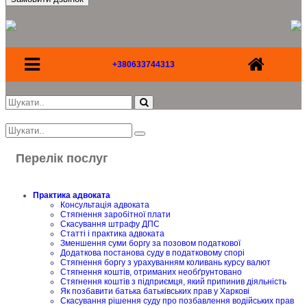
+380633744313
Перелік послуг
Практика адвоката
Консультація адвоката
Стягнення заробітної плати
Скасування штрафу ДПС
Статті і практика адвоката
Зменшення суми боргу за позовом податкової
Додаткова постанова суду в податковому спорі
Стягнення боргу з урахуванням коливань курсу валют
Стягнення коштів, отриманих необґрунтовано
Стягнення коштів з підприємця, який припинив діяльність
Як позбавити батька батьківських прав у Харкові
Скасування рішення суду про позбавлення водійських прав