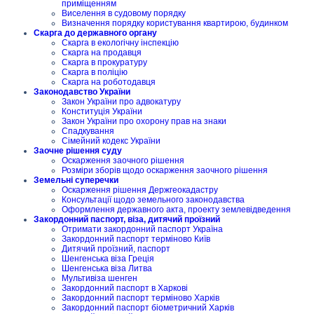
приміщенням
Виселення в судовому порядку
Визначення порядку користування квартирою, будинком
Скарга до державного органу
Скарга в екологічну інспекцію
Скарга на продавця
Скарга в прокуратуру
Скарга в поліцію
Скарга на роботодавця
Законодавство України
Закон України про адвокатуру
Конституція України
Закон України про охорону прав на знаки
Спадкування
Сімейний кодекс України
Заочне рішення суду
Оскарження заочного рішення
Розміри зборів щодо оскарження заочного рішення
Земельні суперечки
Оскарження рішення Держгеокадастру
Консультації щодо земельного законодавства
Оформлення державного акта, проекту землевідведення
Закордонний паспорт, віза, дитячий проїзний
Отримати закордонний паспорт Україна
Закордонний паспорт терміново Київ
Дитячий проїзний, паспорт
Шенгенська віза Греція
Шенгенська віза Литва
Мультивіза шенген
Закордонний паспорт в Харкові
Закордонний паспорт терміново Харків
Закордонний паспорт біометричний Харків