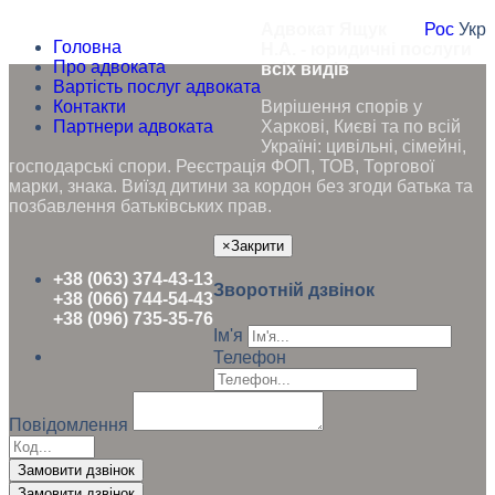
Адвокат Ящук
Рос
Укр
Головна
Н.А. - юридичні послуги
Про адвоката
всіх видів
Вартість послуг адвоката
Контакти
Вирішення спорів у
Партнери адвоката
Харкові, Києві та по всій
Україні: цивільні, сімейні,
господарські спори. Реєстрація ФОП, ТОВ, Торгової
марки, знака. Виїзд дитини за кордон без згоди батька та
позбавлення батьківських прав.
×
Закрити
+38 (063) 374-43-13
Зворотній дзвінок
+38 (066) 744-54-43
+38 (096) 735-35-76
Ім'я
Телефон
Повідомлення
Замовити дзвінок