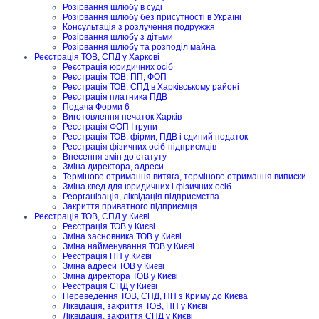
Розірвання шлюбу в суді
Розірвання шлюбу без присутності в Україні
Консультація з розлучення подружжя
Розірвання шлюбу з дітьми
Розірвання шлюбу та розподіл майна
Реєстрація ТОВ, СПД у Харкові
Реєстрація юридичних осіб
Реєстрація ТОВ, ПП, ФОП
Реєстрація ТОВ, СПД в Харківському районі
Реєстрація платника ПДВ
Подача Форми 6
Виготовлення печаток Харків
Реєстрація ФОП I групи
Реєстрація ТОВ, фірми, ПДВ і єдиний податок
Реєстрація фізичних осіб-підприємців
Внесення змін до статуту
Зміна директора, адреси
Термінове отримання витяга, термінове отримання виписки
Зміна квед для юридичних і фізичних осіб
Реорганізація, ліквідація підприємства
Закриття приватного підприємця
Реєстрація ТОВ, СПД у Києві
Реєстрація ТОВ у Києві
Зміна засновника ТОВ у Києві
Зміна найменування ТОВ у Києві
Реєстрація ПП у Києві
Зміна адреси ТОВ у Києві
Зміна директора ТОВ у Києві
Реєстрація СПД у Києві
Переведення ТОВ, СПД, ПП з Криму до Києва
Ліквідація, закриття ТОВ, ПП у Києві
Ліквідація, закриття СПД у Києві