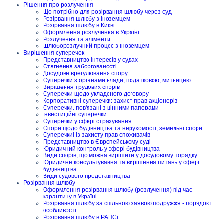
Рішення про розлучення
Що потрібно для розірвання шлюбу через суд
Розірвання шлюбу з іноземцем
Розірвання шлюбу в Києві
Оформлення розлучення в Україні
Розлучення та аліменти
Шлюборозлучний процес з іноземцем
Вирішення суперечок
Представництво інтересів у судах
Стягнення заборгованості
Досудове врегулювання спору
Суперечки з органами влади, податковою, митницею
Вирішення трудових спорів
Суперечки щодо укладеного договору
Корпоративні суперечки: захист прав акціонерів
Суперечки, пов'язані з цінними паперами
Інвестиційні суперечки
Суперечки у сфері страхування
Спори щодо будівництва та нерухомості, земельні спори
Суперечкиі із захисту прав споживачів
Представництво в Європейському суді
Юридичний контроль у сфері будівництва
Види спорів, що можна вирішити у досудовому порядку
Юридичне консультування та вирішення питань у сфері
будівництва
Види судового представництва
Розірвання шлюбу
Оформлення розірвання шлюбу (розлучення) під час
карантину в Україні
Розірвання шлюбу за спільною заявою подружжя - порядок і
особливості
Розірвання шлюбу в РАЦСі