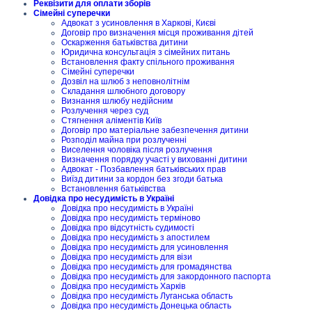
Реквізити для оплати зборів
Сімейні суперечки
Адвокат з усиновлення в Харкові, Києві
Договір про визначення місця проживання дітей
Оскарження батьківства дитини
Юридична консультація з сімейних питань
Встановлення факту спільного проживання
Сімейні суперечки
Дозвіл на шлюб з неповнолітнім
Складання шлюбного договору
Визнання шлюбу недійсним
Розлучення через суд
Стягнення аліментів Київ
Договір про матеріальне забезпечення дитини
Розподіл майна при розлученні
Виселення чоловіка після розлучення
Визначення порядку участі у вихованні дитини
Адвокат - Позбавлення батьківських прав
Виїзд дитини за кордон без згоди батька
Встановлення батьківства
Довідка про несудимість в Україні
Довідка про несудимість в Україні
Довідка про несудимість терміново
Довідка про відсутність судимості
Довідка про несудимість з апостилем
Довідка про несудимість для усиновлення
Довідка про несудимість для візи
Довідка про несудимість для громадянства
Довідка про несудимість для закордонного паспорта
Довідка про несудимість Харків
Довідка про несудимість Луганська область
Довідка про несудимість Донецька область