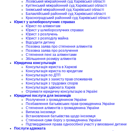
Лозівський міжрайонний суд Харківської області
Куп'янський міжрайонний суд Харківської області
Ізюмський міжрайонний суд Харківської області
Балаклійський районний суд Харківської області
Красноградський районний суд Харківської області
Юрист у шлюборозлучних справах
Юрист по аліментам
Юрист у шлюборозлучних справах
Юрист з розлучень
Юрист з розподілу майна
Відсудити дитину
Позовна заява про стягнення аліментів
Позовна заява про розлучення
Стягнення пені за аліментами
Збільшення розміру аліментів
Юридична консультація
Консультація юриста в Харкові
Консультація юриста по кредитам
Консультація по ДТП
Консультація з захисту прав споживачів
Консультація з трудових спорів
Консультація адвоката Харків
Отримати юридичну консультацію в Україні
Юридичні послуги для іноземців
Розлучення з громадянином України
Позбавлення батьківських прав громадянина України
Стягнення аліментів з громадянина України
Виписка іноземця
Встановлення батьківства щодо іноземця
Стягнення суми боргу з громадянина України
Підтвердження права одноосібної участі у вихованні дитини
Послуги адвоката