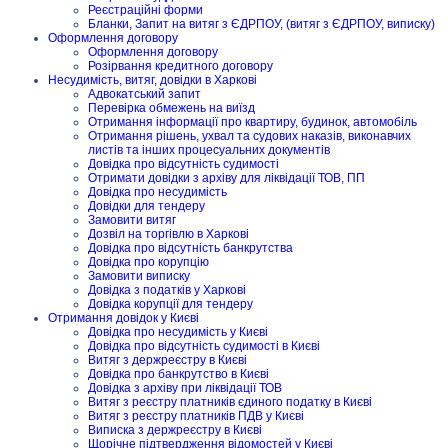
Реєстраційні форми
Бланки, Запит на витяг з ЄДРПОУ, (витяг з ЄДРПОУ, виписку)
Оформлення договору
Оформлення договору
Розірвання кредитного договору
Несудимість, витяг, довідки в Харкові
Адвокатський запит
Перевірка обмежень на виїзд
Отримання інформації про квартиру, будинок, автомобіль
Отримання рішень, ухвал та судових наказів, виконавчих
листів та інших процесуальних документів
Довідка про відсутність судимості
Отримати довідки з архіву для ліквідації ТОВ, ПП
Довідка про несудимість
Довідки для тендеру
Замовити витяг
Дозвіл на торгівлю в Харкові
Довідка про відсутність банкрутства
Довідка про корупцію
Замовити виписку
Довідка з податків у Харкові
Довідка корупції для тендеру
Отримання довідок у Києві
Довідка про несудимість у Києві
Довідка про відсутність судимості в Києві
Витяг з держреєстру в Києві
Довідка про банкрутство в Києві
Довідка з архіву при ліквідації ТОВ
Витяг з реєстру платників єдиного податку в Києві
Витяг з реєстру платників ПДВ у Києві
Виписка з держреєстру в Києві
Щорічне підтвердження відомостей у Києві