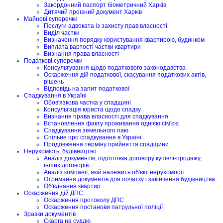
Закордонний паспорт біометричний Харків
Дитячий проїзний документ Харків
Майнові суперечки
Послуги адвоката із захисту прав власності
Виділ частки
Визначення порядку користування квартирою, будинком
Виплата вартості частки квартири
Визнання права власності
Податкові суперечки
Консультування щодо податкового законодавства
Оскарження дій податкової, скасування податкових актів,
рішень
Відповідь на запит податкової
Спадкування в Україні
Обов'язкова частка у спадщині
Консультація юриста щодо спадку
Визнання права власності для спадкування
Встановлення факту проживання однією сім'єю
Спадкування земельного паю
Спільне про спадкування в Україні
Продовження терміну прийняття спадщини
Нерухомість, будівництво
Аналіз документів, підготовка договору купівлі-продажу,
інших договорів
Аналіз компанії, якій належить об'єкт нерухомості
Отримання документів для початку і закінчення будівництва
Об'єднання квартир
Оскарження дій ДПС
Оскарження протоколу ДПС
Оскарження постанови патрульної поліції
Зразки документів
Скарга на суддю