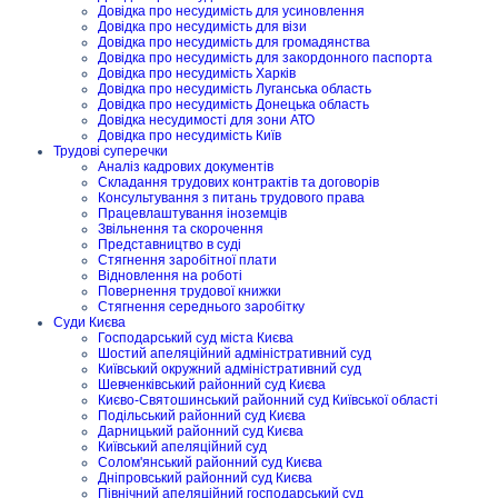
Довідка про несудимість для усиновлення
Довідка про несудимість для візи
Довідка про несудимість для громадянства
Довідка про несудимість для закордонного паспорта
Довідка про несудимість Харків
Довідка про несудимість Луганська область
Довідка про несудимість Донецька область
Довідка несудимості для зони АТО
Довідка про несудимість Київ
Трудові суперечки
Аналіз кадрових документів
Складання трудових контрактів та договорів
Консультування з питань трудового права
Працевлаштування іноземців
Звільнення та скорочення
Представництво в суді
Стягнення заробітної плати
Відновлення на роботі
Повернення трудової книжки
Стягнення середнього заробітку
Суди Києва
Господарський суд міста Києва
Шостий апеляційний адміністративний суд
Київський окружний адміністративний суд
Шевченківський районний суд Києва
Києво-Святошинський районний суд Київської області
Подільський районний суд Києва
Дарницький районний суд Києва
Київський апеляційний суд
Солом'янський районний суд Києва
Дніпровський районний суд Києва
Північний апеляційний господарський суд