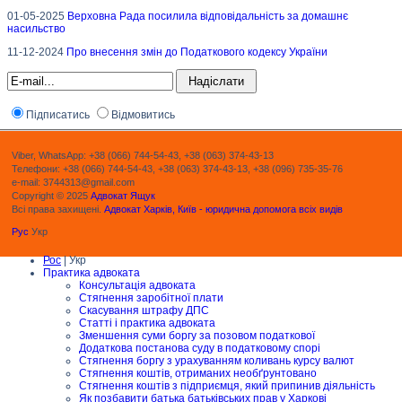
01-05-2025
Верховна Рада посилила відповідальність за домашнє
насильство
11-12-2024
Про внесення змін до Податкового кодексу України
Підписатись
Відмовитись
Viber, WhatsApp: +38 (066) 744-54-43, +38 (063) 374-43-13
Телефони: +38 (066) 744-54-43, +38 (063) 374-43-13, +38 (096) 735-35-76
e-mail: 3744313@gmail.com
Copyright © 2025
Адвокат Ящук
Всі права захищені.
Адвокат Харків, Київ - юридична допомога всіх видів
Рус
Укр
Рос
| Укр
Практика адвоката
Консультація адвоката
Стягнення заробітної плати
Скасування штрафу ДПС
Статті і практика адвоката
Зменшення суми боргу за позовом податкової
Додаткова постанова суду в податковому спорі
Стягнення боргу з урахуванням коливань курсу валют
Стягнення коштів, отриманих необґрунтовано
Стягнення коштів з підприємця, який припинив діяльність
Як позбавити батька батьківських прав у Харкові