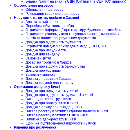
Бланки, Запит на витяг з ЄДРПОУ, (витяг з ЄДРПОУ, виписку)
Оформлення договору
Оформлення договору
Розірвання кредитного договору
Несудимість, витяг, довідки в Харкові
Адвокатський запит
Перевірка обмежень на виїзд
Отримання інформації про квартиру, будинок, автомобіль
Отримання рішень, ухвал та судових наказів, виконавчих
листів та інших процесуальних документів
Довідка про відсутність судимості
Отримати довідки з архіву для ліквідації ТОВ, ПП
Довідка про несудимість
Довідки для тендеру
Замовити витяг
Дозвіл на торгівлю в Харкові
Довідка про відсутність банкрутства
Довідка про корупцію
Замовити виписку
Довідка з податків у Харкові
Довідка корупції для тендеру
Отримання довідок у Києві
Довідка про несудимість у Києві
Довідка про відсутність судимості в Києві
Витяг з держреєстру в Києві
Довідка про банкрутство в Києві
Довідка з архіву при ліквідації ТОВ
Витяг з реєстру платників єдиного податку в Києві
Витяг з реєстру платників ПДВ у Києві
Виписка з держреєстру в Києві
Щорічне підтвердження відомостей у Києві
Рішення про розлучення