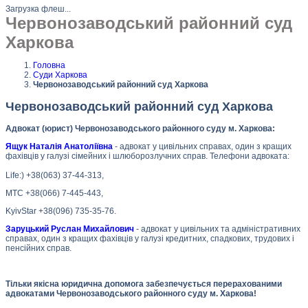
Загрузка флеш...
Червонозаводський районний суд
Харкова
Головна
Суди Харкова
Червонозаводський районний суд Харкова
Червонозаводський районний суд Харкова
Адвокат (юрист) Червонозаводського районного суду м. Харкова:
Ящук Наталія Анатоліївна
- адвокат у цивільних справах, один з кращих
фахівців у галузі сімейних і шлюборозлучних справ. Телефони адвоката:
Life:) +38(063) 37-44-313,
МТС +38(066) 7-445-443,
KyivStar +38(096) 735-35-76.
Заруцький Руслан Михайлович
- адвокат у цивільних та адміністративних
справах, один з кращих фахівців у галузі кредитних, спадкових, трудових і
пенсійних справ.
Тільки якісна юридична допомога забезпечується перерахованими
адвокатами Червонозаводського районного суду м. Харкова!