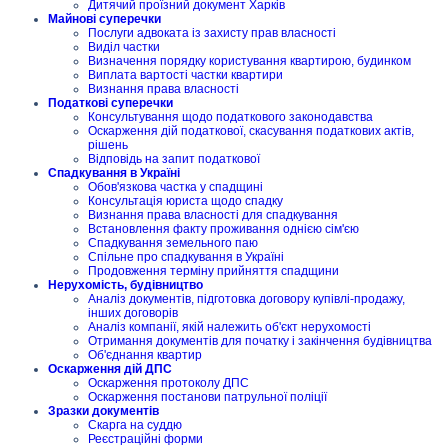
Дитячий проїзний документ Харків
Майнові суперечки
Послуги адвоката із захисту прав власності
Виділ частки
Визначення порядку користування квартирою, будинком
Виплата вартості частки квартири
Визнання права власності
Податкові суперечки
Консультування щодо податкового законодавства
Оскарження дій податкової, скасування податкових актів,
рішень
Відповідь на запит податкової
Спадкування в Україні
Обов'язкова частка у спадщині
Консультація юриста щодо спадку
Визнання права власності для спадкування
Встановлення факту проживання однією сім'єю
Спадкування земельного паю
Спільне про спадкування в Україні
Продовження терміну прийняття спадщини
Нерухомість, будівництво
Аналіз документів, підготовка договору купівлі-продажу,
інших договорів
Аналіз компанії, якій належить об'єкт нерухомості
Отримання документів для початку і закінчення будівництва
Об'єднання квартир
Оскарження дій ДПС
Оскарження протоколу ДПС
Оскарження постанови патрульної поліції
Зразки документів
Скарга на суддю
Реєстраційні форми