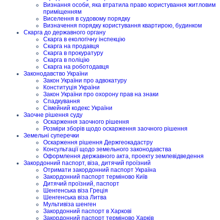
Визнання особи, яка втратила право користування житловим
приміщенням
Виселення в судовому порядку
Визначення порядку користування квартирою, будинком
Скарга до державного органу
Скарга в екологічну інспекцію
Скарга на продавця
Скарга в прокуратуру
Скарга в поліцію
Скарга на роботодавця
Законодавство України
Закон України про адвокатуру
Конституція України
Закон України про охорону прав на знаки
Спадкування
Сімейний кодекс України
Заочне рішення суду
Оскарження заочного рішення
Розміри зборів щодо оскарження заочного рішення
Земельні суперечки
Оскарження рішення Держгеокадастру
Консультації щодо земельного законодавства
Оформлення державного акта, проекту землевідведення
Закордонний паспорт, віза, дитячий проїзний
Отримати закордонний паспорт Україна
Закордонний паспорт терміново Київ
Дитячий проїзний, паспорт
Шенгенська віза Греція
Шенгенська віза Литва
Мультивіза шенген
Закордонний паспорт в Харкові
Закордонний паспорт терміново Харків