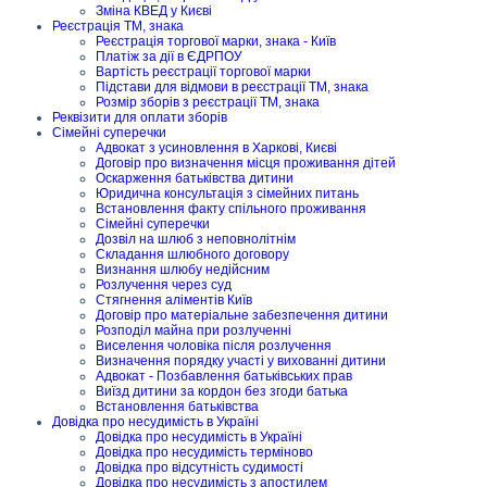
Зміна КВЕД у Києві
Реєстрація ТМ, знака
Реєстрація торгової марки, знака - Київ
Платіж за дії в ЄДРПОУ
Вартість реєстрації торгової марки
Підстави для відмови в реєстрації ТМ, знака
Розмір зборів з реєстрації ТМ, знака
Реквізити для оплати зборів
Сімейні суперечки
Адвокат з усиновлення в Харкові, Києві
Договір про визначення місця проживання дітей
Оскарження батьківства дитини
Юридична консультація з сімейних питань
Встановлення факту спільного проживання
Сімейні суперечки
Дозвіл на шлюб з неповнолітнім
Складання шлюбного договору
Визнання шлюбу недійсним
Розлучення через суд
Стягнення аліментів Київ
Договір про матеріальне забезпечення дитини
Розподіл майна при розлученні
Виселення чоловіка після розлучення
Визначення порядку участі у вихованні дитини
Адвокат - Позбавлення батьківських прав
Виїзд дитини за кордон без згоди батька
Встановлення батьківства
Довідка про несудимість в Україні
Довідка про несудимість в Україні
Довідка про несудимість терміново
Довідка про відсутність судимості
Довідка про несудимість з апостилем