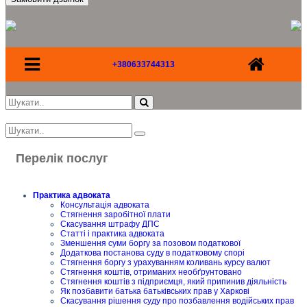
+380633744313
Перелік послуг
Практика адвоката
Консультація адвоката
Стягнення заробітної плати
Скасування штрафу ДПС
Статті і практика адвоката
Зменшення суми боргу за позовом податкової
Додаткова постанова суду в податковому спорі
Стягнення боргу з урахуванням коливань курсу валют
Стягнення коштів, отриманих необґрунтовано
Стягнення коштів з підприємця, який припинив діяльність
Як позбавити батька батьківських прав у Харкові
Скасування рішення суду про позбавлення водійських прав