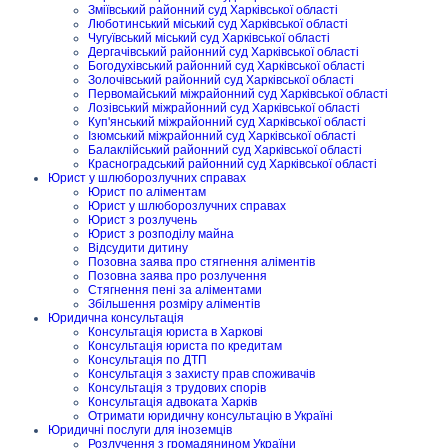
Зміївський районний суд Харківської області
Люботинський міський суд Харківської області
Чугуївський міський суд Харківської області
Дергачівський районний суд Харківської області
Богодухівський районний суд Харківської області
Золочівський районний суд Харківської області
Первомайський міжрайонний суд Харківської області
Лозівський міжрайонний суд Харківської області
Куп'янський міжрайонний суд Харківської області
Ізюмський міжрайонний суд Харківської області
Балаклійський районний суд Харківської області
Красноградський районний суд Харківської області
Юрист у шлюборозлучних справах
Юрист по аліментам
Юрист у шлюборозлучних справах
Юрист з розлучень
Юрист з розподілу майна
Відсудити дитину
Позовна заява про стягнення аліментів
Позовна заява про розлучення
Стягнення пені за аліментами
Збільшення розміру аліментів
Юридична консультація
Консультація юриста в Харкові
Консультація юриста по кредитам
Консультація по ДТП
Консультація з захисту прав споживачів
Консультація з трудових спорів
Консультація адвоката Харків
Отримати юридичну консультацію в Україні
Юридичні послуги для іноземців
Розлучення з громадянином України