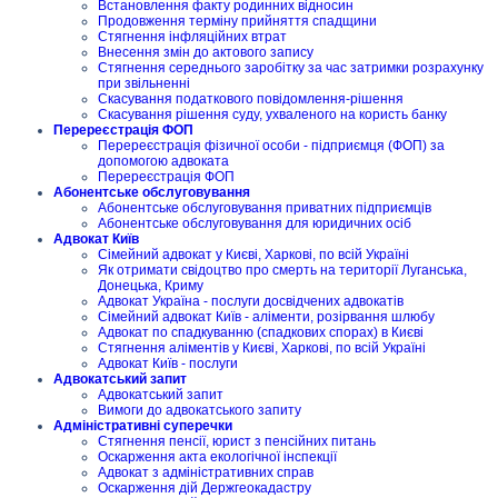
Встановлення факту родинних відносин
Продовження терміну прийняття спадщини
Стягнення інфляційних втрат
Внесення змін до актового запису
Стягнення середнього заробітку за час затримки розрахунку
при звільненні
Скасування податкового повідомлення-рішення
Скасування рішення суду, ухваленого на користь банку
Перереєстрація ФОП
Перереєстрація фізичної особи - підприємця (ФОП) за
допомогою адвоката
Перереєстрація ФОП
Абонентське обслуговування
Абонентське обслуговування приватних підприємців
Абонентське обслуговування для юридичних осіб
Адвокат Київ
Сімейний адвокат у Києві, Харкові, по всій Україні
Як отримати свідоцтво про смерть на території Луганська,
Донецька, Криму
Адвокат Україна - послуги досвідчених адвокатів
Сімейний адвокат Київ - аліменти, розірвання шлюбу
Адвокат по спадкуванню (спадкових спорах) в Києві
Стягнення аліментів у Києві, Харкові, по всій Україні
Адвокат Київ - послуги
Адвокатський запит
Адвокатський запит
Вимоги до адвокатського запиту
Адміністративні суперечки
Стягнення пенсії, юрист з пенсійних питань
Оскарження акта екологічної інспекції
Адвокат з адміністративних справ
Оскарження дій Держгеокадастру