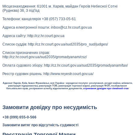
Місцезнаходження: 61001 м. Харків, майдан Героїв Небесної Сотні
(Руднєва) 36, 3 під'їзд
Телефони: канцелярія +38 (057) 733-05-61
Адреса електронної пошти: inbox@cz.hr.court.gov.ua
Адреса сайту: http://cz.hr.court.gov.ua
Список суддів: http://cz.hr.court.gov.ua/sud2035/pro_sud/judges/
Список призначених справ:
http://cz.hr.court.gov.ua/sud2035/gromadyanam/csz/
Оплата судового збору: http://cz.hr.court.gov.ua/sud2035/gromadyanam/tax/
Реєстр судових рішень: http://www.reyestr.court.gov.ua/
Адвокат Харків, Київ, Івано-Франківськ, вся Україна - юридичні послуги: розлучення, розділ майна, аліменти,
реєстрація підприємства, реєстрація ТОВ, реєстрація торгової марки, реєстрація ФОП, позбавлення
батьківських прав, розірвання шлюбу, відновлення документів,
отримання довідки про сімейний стан
Замовити довідку про несудимість
+38 (099) 655-0-566
Замовити витяг про відсутність судимості
Реєстрація Торгової Марки