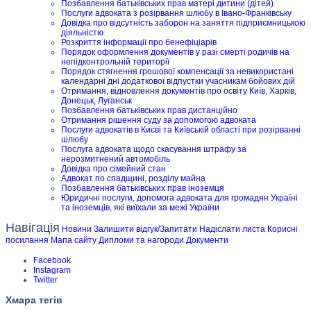
Позбавлення батьківських прав матері дитини (дітей)
Послуги адвоката з розірвання шлюбу в Івано-Франківську
Довідка про відсутність заборон на заняття підприємницькою
діяльністю
Розкриття інформації про бенефіціарів
Порядок оформлення документів у разі смерті родичів на
непідконтрольній території
Порядок стягнення грошової компенсації за невикористані
календарні дні додаткової відпустки учасникам бойових дій
Отримання, відновлення документів про освіту Київ, Харків,
Донецьк, Луганськ
Позбавлення батьківських прав дистанційно
Отримання рішення суду за допомогою адвоката
Послуги адвокатів в Києві та Київській області при розірванні
шлюбу
Послуга адвоката щодо скасування штрафу за
нерозмитнений автомобіль
Довідка про сімейний стан
Адвокат по спадщині, розділу майна
Позбавлення батьківських прав іноземця
Юридичні послуги, допомога адвоката для громадян Україні
та іноземців, які виїхали за межі України
Навігація
Новини
Залишити відгук/Запитати
Надіслати листа
Корисні
посилання
Мапа сайту
Дипломи та нагороди
Документи
Facebook
Instagram
Twitter
Хмара тегів