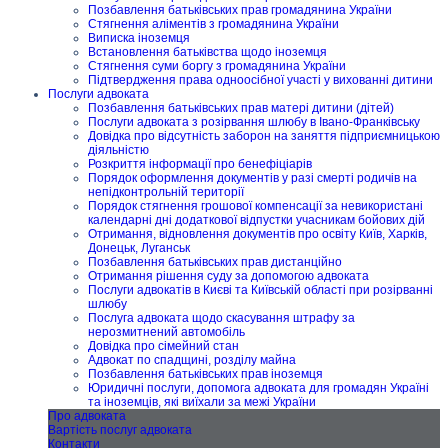
Позбавлення батьківських прав громадянина України
Стягнення аліментів з громадянина України
Виписка іноземця
Встановлення батьківства щодо іноземця
Стягнення суми боргу з громадянина України
Підтвердження права одноосібної участі у вихованні дитини
Послуги адвоката
Позбавлення батьківських прав матері дитини (дітей)
Послуги адвоката з розірвання шлюбу в Івано-Франківську
Довідка про відсутність заборон на заняття підприємницькою
діяльністю
Розкриття інформації про бенефіціарів
Порядок оформлення документів у разі смерті родичів на
непідконтрольній території
Порядок стягнення грошової компенсації за невикористані
календарні дні додаткової відпустки учасникам бойових дій
Отримання, відновлення документів про освіту Київ, Харків,
Донецьк, Луганськ
Позбавлення батьківських прав дистанційно
Отримання рішення суду за допомогою адвоката
Послуги адвокатів в Києві та Київській області при розірванні
шлюбу
Послуга адвоката щодо скасування штрафу за
нерозмитнений автомобіль
Довідка про сімейний стан
Адвокат по спадщині, розділу майна
Позбавлення батьківських прав іноземця
Юридичні послуги, допомога адвоката для громадян Україні
та іноземців, які виїхали за межі України
Про адвоката
Вартість послуг адвоката
Контакти