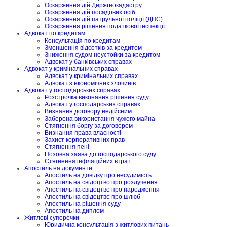
Оскарження дій Держгеокадастру
Оскарження дій посадових осіб
Оскарження дій патрульної поліції (ДПС)
Оскарження рішення податкової інспекції
Адвокат по кредитам
Консультація по кредитам
Зменшення відсотків за кредитом
Зниження судом неустойки за кредитом
Адвокат у банківських справах
Адвокат у кримінальних справах
Адвокат у кримінальних справах
Адвокат з економічних злочинів
Адвокат у господарських справах
Розстрочка виконання рішення суду
Адвокат у господарських справах
Визнання договору недійсним
Заборона використання чужого майна
Стягнення боргу за договором
Визнання права власності
Захист корпоративних прав
Стягнення пені
Позовна заява до господарського суду
Стягнення інфляційних втрат
Апостиль на документи
Апостиль на довідку про несудимість
Апостиль на свідоцтво про розлучення
Апостиль на свідоцтво про народження
Апостиль на свідоцтво про шлюб
Апостиль на рішення суду
Апостиль на диплом
Житлові суперечки
Юридична консультація з житлових питань