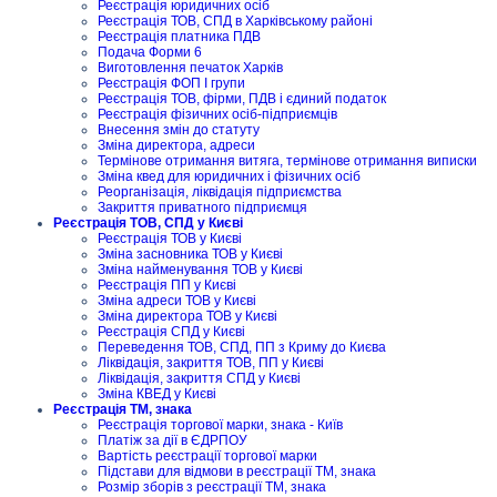
Реєстрація юридичних осіб
Реєстрація ТОВ, СПД в Харківському районі
Реєстрація платника ПДВ
Подача Форми 6
Виготовлення печаток Харків
Реєстрація ФОП I групи
Реєстрація ТОВ, фірми, ПДВ і єдиний податок
Реєстрація фізичних осіб-підприємців
Внесення змін до статуту
Зміна директора, адреси
Термінове отримання витяга, термінове отримання виписки
Зміна квед для юридичних і фізичних осіб
Реорганізація, ліквідація підприємства
Закриття приватного підприємця
Реєстрація ТОВ, СПД у Києві
Реєстрація ТОВ у Києві
Зміна засновника ТОВ у Києві
Зміна найменування ТОВ у Києві
Реєстрація ПП у Києві
Зміна адреси ТОВ у Києві
Зміна директора ТОВ у Києві
Реєстрація СПД у Києві
Переведення ТОВ, СПД, ПП з Криму до Києва
Ліквідація, закриття ТОВ, ПП у Києві
Ліквідація, закриття СПД у Києві
Зміна КВЕД у Києві
Реєстрація ТМ, знака
Реєстрація торгової марки, знака - Київ
Платіж за дії в ЄДРПОУ
Вартість реєстрації торгової марки
Підстави для відмови в реєстрації ТМ, знака
Розмір зборів з реєстрації ТМ, знака