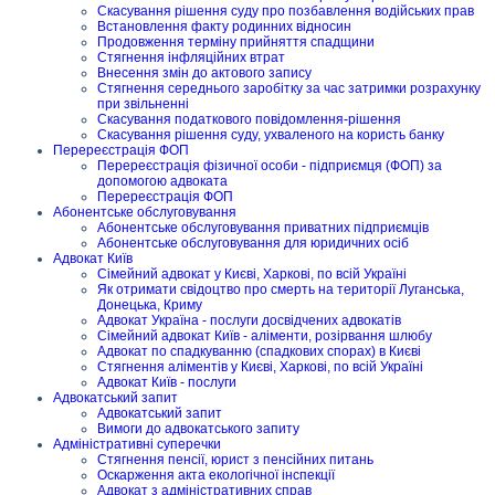
Скасування рішення суду про позбавлення водійських прав
Встановлення факту родинних відносин
Продовження терміну прийняття спадщини
Стягнення інфляційних втрат
Внесення змін до актового запису
Стягнення середнього заробітку за час затримки розрахунку
при звільненні
Скасування податкового повідомлення-рішення
Скасування рішення суду, ухваленого на користь банку
Перереєстрація ФОП
Перереєстрація фізичної особи - підприємця (ФОП) за
допомогою адвоката
Перереєстрація ФОП
Абонентське обслуговування
Абонентське обслуговування приватних підприємців
Абонентське обслуговування для юридичних осіб
Адвокат Київ
Сімейний адвокат у Києві, Харкові, по всій Україні
Як отримати свідоцтво про смерть на території Луганська,
Донецька, Криму
Адвокат Україна - послуги досвідчених адвокатів
Сімейний адвокат Київ - аліменти, розірвання шлюбу
Адвокат по спадкуванню (спадкових спорах) в Києві
Стягнення аліментів у Києві, Харкові, по всій Україні
Адвокат Київ - послуги
Адвокатський запит
Адвокатський запит
Вимоги до адвокатського запиту
Адміністративні суперечки
Стягнення пенсії, юрист з пенсійних питань
Оскарження акта екологічної інспекції
Адвокат з адміністративних справ