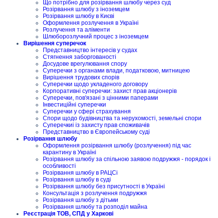
Що потрібно для розірвання шлюбу через суд
Розірвання шлюбу з іноземцем
Розірвання шлюбу в Києві
Оформлення розлучення в Україні
Розлучення та аліменти
Шлюборозлучний процес з іноземцем
Вирішення суперечок
Представництво інтересів у судах
Стягнення заборгованості
Досудове врегулювання спору
Суперечки з органами влади, податковою, митницею
Вирішення трудових спорів
Суперечки щодо укладеного договору
Корпоративні суперечки: захист прав акціонерів
Суперечки, пов'язані з цінними паперами
Інвестиційні суперечки
Суперечки у сфері страхування
Спори щодо будівництва та нерухомості, земельні спори
Суперечкиі із захисту прав споживачів
Представництво в Європейському суді
Розірвання шлюбу
Оформлення розірвання шлюбу (розлучення) під час
карантину в Україні
Розірвання шлюбу за спільною заявою подружжя - порядок і
особливості
Розірвання шлюбу в РАЦСі
Розірвання шлюбу в суді
Розірвання шлюбу без присутності в Україні
Консультація з розлучення подружжя
Розірвання шлюбу з дітьми
Розірвання шлюбу та розподіл майна
Реєстрація ТОВ, СПД у Харкові