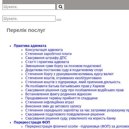
Перелік послуг
Практика адвоката
Консультація адвоката
Стягнення заробітної плати
Скасування штрафу ДПС
Статті і практика адвоката
Зменшення суми боргу за позовом податкової
Додаткова постанова суду в податковому спорі
Стягнення боргу з урахуванням коливань курсу валют
Стягнення коштів, отриманих необґрунтовано
Стягнення коштів з підприємця, який припинив діяльність
Як позбавити батька батьківських прав у Харкові
Скасування рішення суду про позбавлення водійських прав
Встановлення факту родинних відносин
Продовження терміну прийняття спадщини
Стягнення інфляційних втрат
Внесення змін до актового запису
Стягнення середнього заробітку за час затримки розрахунку п
Скасування податкового повідомлення-рішення
Скасування рішення суду, ухваленого на користь банку
Перереєстрація ФОП
Перереєстрація фізичної особи - підприємця (ФОП) за допомо