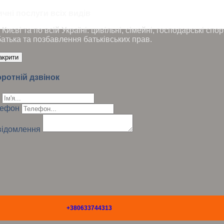
чні послуги всіх видів
Києві та по всій Україні: цивільні, сімейні, господарські сп
батька та позбавлення батьківських прав.
акрити
ротній дзвінок
лефон
ідомлення
+380633744313