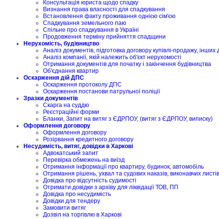
Консультація юриста щодо спадку
Визнання права власності для спадкування
Встановлення факту проживання однією сім'єю
Спадкування земельного паю
Спільне про спадкування в Україні
Продовження терміну прийняття спадщини
Нерухомість, будівництво
Аналіз документів, підготовка договору купівлі-продажу, інших 
Аналіз компанії, якій належить об'єкт нерухомості
Отримання документів для початку і закінчення будівництва
Об'єднання квартир
Оскарження дій ДПС
Оскарження протоколу ДПС
Оскарження постанови патрульної поліції
Зразки документів
Скарга на суддю
Реєстраційні форми
Бланки, Запит на витяг з ЄДРПОУ, (витяг з ЄДРПОУ, виписку)
Оформлення договору
Оформлення договору
Розірвання кредитного договору
Несудимість, витяг, довідки в Харкові
Адвокатський запит
Перевірка обмежень на виїзд
Отримання інформації про квартиру, будинок, автомобіль
Отримання рішень, ухвал та судових наказів, виконавчих листі
Довідка про відсутність судимості
Отримати довідки з архіву для ліквідації ТОВ, ПП
Довідка про несудимість
Довідки для тендеру
Замовити витяг
Дозвіл на торгівлю в Харкові