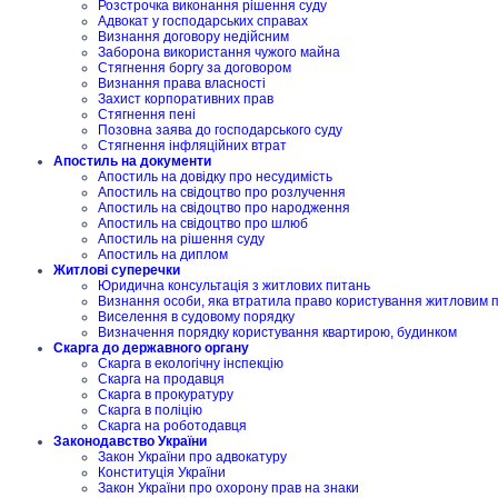
Розстрочка виконання рішення суду
Адвокат у господарських справах
Визнання договору недійсним
Заборона використання чужого майна
Стягнення боргу за договором
Визнання права власності
Захист корпоративних прав
Стягнення пені
Позовна заява до господарського суду
Стягнення інфляційних втрат
Апостиль на документи
Апостиль на довідку про несудимість
Апостиль на свідоцтво про розлучення
Апостиль на свідоцтво про народження
Апостиль на свідоцтво про шлюб
Апостиль на рішення суду
Апостиль на диплом
Житлові суперечки
Юридична консультація з житлових питань
Визнання особи, яка втратила право користування житловим
Виселення в судовому порядку
Визначення порядку користування квартирою, будинком
Скарга до державного органу
Скарга в екологічну інспекцію
Скарга на продавця
Скарга в прокуратуру
Скарга в поліцію
Скарга на роботодавця
Законодавство України
Закон України про адвокатуру
Конституція України
Закон України про охорону прав на знаки