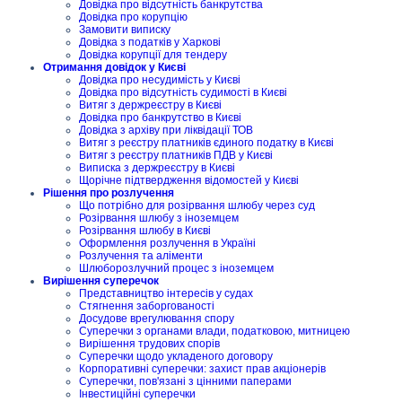
Довідка про відсутність банкрутства
Довідка про корупцію
Замовити виписку
Довідка з податків у Харкові
Довідка корупції для тендеру
Отримання довідок у Києві
Довідка про несудимість у Києві
Довідка про відсутність судимості в Києві
Витяг з держреєстру в Києві
Довідка про банкрутство в Києві
Довідка з архіву при ліквідації ТОВ
Витяг з реєстру платників єдиного податку в Києві
Витяг з реєстру платників ПДВ у Києві
Виписка з держреєстру в Києві
Щорічне підтвердження відомостей у Києві
Рішення про розлучення
Що потрібно для розірвання шлюбу через суд
Розірвання шлюбу з іноземцем
Розірвання шлюбу в Києві
Оформлення розлучення в Україні
Розлучення та аліменти
Шлюборозлучний процес з іноземцем
Вирішення суперечок
Представництво інтересів у судах
Стягнення заборгованості
Досудове врегулювання спору
Суперечки з органами влади, податковою, митницею
Вирішення трудових спорів
Суперечки щодо укладеного договору
Корпоративні суперечки: захист прав акціонерів
Суперечки, пов'язані з цінними паперами
Інвестиційні суперечки