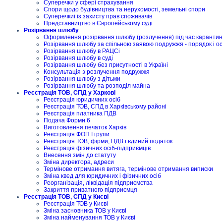
Суперечки у сфері страхування
Спори щодо будівництва та нерухомості, земельні спори
Суперечкиі із захисту прав споживачів
Представництво в Європейському суді
Розірвання шлюбу
Оформлення розірвання шлюбу (розлучення) під час карантину
Розірвання шлюбу за спільною заявою подружжя - порядок і о
Розірвання шлюбу в РАЦСі
Розірвання шлюбу в суді
Розірвання шлюбу без присутності в Україні
Консультація з розлучення подружжя
Розірвання шлюбу з дітьми
Розірвання шлюбу та розподіл майна
Реєстрація ТОВ, СПД у Харкові
Реєстрація юридичних осіб
Реєстрація ТОВ, СПД в Харківському районі
Реєстрація платника ПДВ
Подача Форми 6
Виготовлення печаток Харків
Реєстрація ФОП I групи
Реєстрація ТОВ, фірми, ПДВ і єдиний податок
Реєстрація фізичних осіб-підприємців
Внесення змін до статуту
Зміна директора, адреси
Термінове отримання витяга, термінове отримання виписки
Зміна квед для юридичних і фізичних осіб
Реорганізація, ліквідація підприємства
Закриття приватного підприємця
Реєстрація ТОВ, СПД у Києві
Реєстрація ТОВ у Києві
Зміна засновника ТОВ у Києві
Зміна найменування ТОВ у Києві