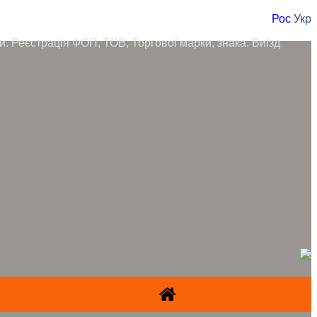
Рос
Укр
ори. Реєстрація ФОП, ТОВ, Торгової марки, знака. Виїзд