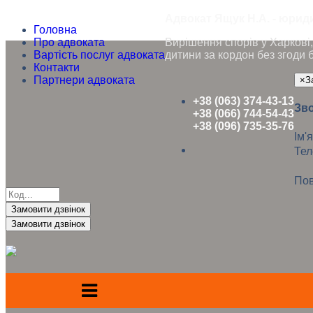
Адвокат Ящук Н.А. - юриди
Головна
Про адвоката
Вирішення спорів у Харкові, 
Вартість послуг адвоката
дитини за кордон без згоди 
Контакти
Партнери адвоката
×
З
+38 (063) 374-43-13
Зво
+38 (066) 744-54-43
+38 (096) 735-35-76
Ім'я
Те
Пов
Замовити дзвінок