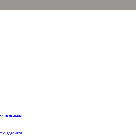
ри звільненні
гою адвоката