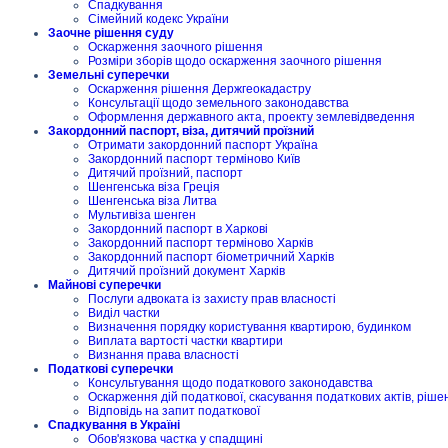
Спадкування
Сімейний кодекс України
Заочне рішення суду
Оскарження заочного рішення
Розміри зборів щодо оскарження заочного рішення
Земельні суперечки
Оскарження рішення Держгеокадастру
Консультації щодо земельного законодавства
Оформлення державного акта, проекту землевідведення
Закордонний паспорт, віза, дитячий проїзний
Отримати закордонний паспорт Україна
Закордонний паспорт терміново Київ
Дитячий проїзний, паспорт
Шенгенська віза Греція
Шенгенська віза Литва
Мультивіза шенген
Закордонний паспорт в Харкові
Закордонний паспорт терміново Харків
Закордонний паспорт біометричний Харків
Дитячий проїзний документ Харків
Майнові суперечки
Послуги адвоката із захисту прав власності
Виділ частки
Визначення порядку користування квартирою, будинком
Виплата вартості частки квартири
Визнання права власності
Податкові суперечки
Консультування щодо податкового законодавства
Оскарження дій податкової, скасування податкових актів, ріше
Відповідь на запит податкової
Спадкування в Україні
Обов'язкова частка у спадщині