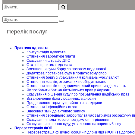
Перелік послуг
Практика адвоката
Консультація адвоката
Стягнення заробітної плати
Скасування штрафу ДПС
Статті і практика адвоката
Зменшення суми боргу за позовом податкової
Додаткова постанова суду в податковому спорі
Стягнення боргу з урахуванням коливань курсу валют
Стягнення коштів, отриманих необґрунтовано
Стягнення коштів з підприємця, який припинив діяльність
Як позбавити батька батьківських прав у Харкові
Скасування рішення суду про позбавлення водійських прав
Встановлення факту родинних відносин
Продовження терміну прийняття спадщини
Стягнення інфляційних втрат
Внесення змін до актового запису
Стягнення середнього заробітку за час затримки розрахунку п
Скасування податкового повідомлення-рішення
Скасування рішення суду, ухваленого на користь банку
Перереєстрація ФОП
Перереєстрація фізичної особи - підприємця (ФОП) за допомо