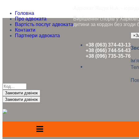
Адвокат Ящук Н.А. - юриди
Головна
Про адвоката
Вирішення спорів у Харкові, 
Вартість послуг адвоката
дитини за кордон без згоди 
Контакти
Партнери адвоката
×
З
+38 (063) 374-43-13
Зво
+38 (066) 744-54-43
+38 (096) 735-35-76
Ім'я
Те
Пов
Замовити дзвінок