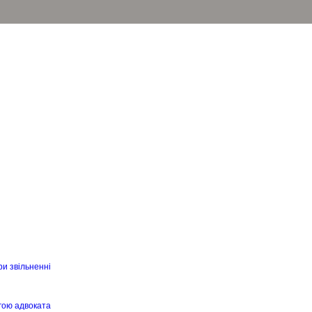
ри звільненні
гою адвоката