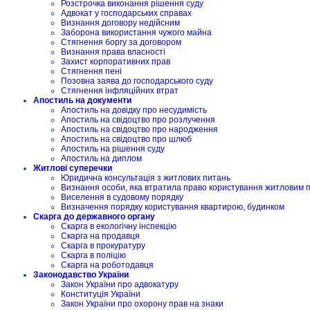
Розстрочка виконання рішення суду
Адвокат у господарських справах
Визнання договору недійсним
Заборона використання чужого майна
Стягнення боргу за договором
Визнання права власності
Захист корпоративних прав
Стягнення пені
Позовна заява до господарського суду
Стягнення інфляційних втрат
Апостиль на документи
Апостиль на довідку про несудимість
Апостиль на свідоцтво про розлучення
Апостиль на свідоцтво про народження
Апостиль на свідоцтво про шлюб
Апостиль на рішення суду
Апостиль на диплом
Житлові суперечки
Юридична консультація з житлових питань
Визнання особи, яка втратила право користування житловим
Виселення в судовому порядку
Визначення порядку користування квартирою, будинком
Скарга до державного органу
Скарга в екологічну інспекцію
Скарга на продавця
Скарга в прокуратуру
Скарга в поліцію
Скарга на роботодавця
Законодавство України
Закон України про адвокатуру
Конституція України
Закон України про охорону прав на знаки