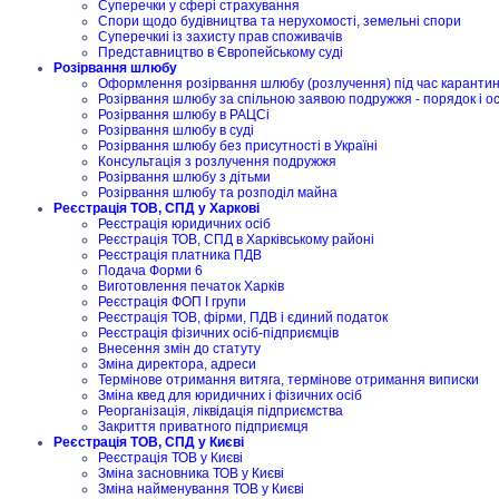
Суперечки у сфері страхування
Спори щодо будівництва та нерухомості, земельні спори
Суперечкиі із захисту прав споживачів
Представництво в Європейському суді
Розірвання шлюбу
Оформлення розірвання шлюбу (розлучення) під час карантину
Розірвання шлюбу за спільною заявою подружжя - порядок і о
Розірвання шлюбу в РАЦСі
Розірвання шлюбу в суді
Розірвання шлюбу без присутності в Україні
Консультація з розлучення подружжя
Розірвання шлюбу з дітьми
Розірвання шлюбу та розподіл майна
Реєстрація ТОВ, СПД у Харкові
Реєстрація юридичних осіб
Реєстрація ТОВ, СПД в Харківському районі
Реєстрація платника ПДВ
Подача Форми 6
Виготовлення печаток Харків
Реєстрація ФОП I групи
Реєстрація ТОВ, фірми, ПДВ і єдиний податок
Реєстрація фізичних осіб-підприємців
Внесення змін до статуту
Зміна директора, адреси
Термінове отримання витяга, термінове отримання виписки
Зміна квед для юридичних і фізичних осіб
Реорганізація, ліквідація підприємства
Закриття приватного підприємця
Реєстрація ТОВ, СПД у Києві
Реєстрація ТОВ у Києві
Зміна засновника ТОВ у Києві
Зміна найменування ТОВ у Києві