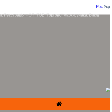
Рос
Укр
ори. Реєстрація ФОП, ТОВ, Торгової марки, знака. Виїзд