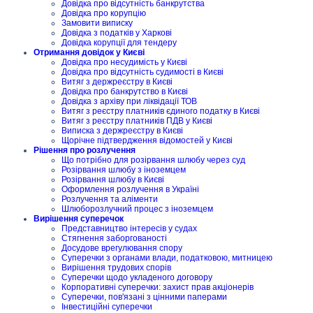
Довідка про відсутність банкрутства
Довідка про корупцію
Замовити виписку
Довідка з податків у Харкові
Довідка корупції для тендеру
Отримання довідок у Києві
Довідка про несудимість у Києві
Довідка про відсутність судимості в Києві
Витяг з держреєстру в Києві
Довідка про банкрутство в Києві
Довідка з архіву при ліквідації ТОВ
Витяг з реєстру платників єдиного податку в Києві
Витяг з реєстру платників ПДВ у Києві
Виписка з держреєстру в Києві
Щорічне підтвердження відомостей у Києві
Рішення про розлучення
Що потрібно для розірвання шлюбу через суд
Розірвання шлюбу з іноземцем
Розірвання шлюбу в Києві
Оформлення розлучення в Україні
Розлучення та аліменти
Шлюборозлучний процес з іноземцем
Вирішення суперечок
Представництво інтересів у судах
Стягнення заборгованості
Досудове врегулювання спору
Суперечки з органами влади, податковою, митницею
Вирішення трудових спорів
Суперечки щодо укладеного договору
Корпоративні суперечки: захист прав акціонерів
Суперечки, пов'язані з цінними паперами
Інвестиційні суперечки