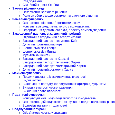
Спадкування
Сімейний кодекс України
Заочне рішення суду
Оскарження заочного рішення
Розміри зборів щодо оскарження заочного рішення
Земельні суперечки
Оскарження рішення Держгеокадастру
Консультації щодо земельного законодавства
Оформлення державного акта, проекту землевідведення
Закордонний паспорт, віза, дитячий проїзний
Отримати закордонний паспорт Україна
Закордонний паспорт терміново Київ
Дитячий проїзний, паспорт
Шенгенська віза Греція
Шенгенська віза Литва
Мультивіза шенген
Закордонний паспорт в Харкові
Закордонний паспорт терміново Харків
Закордонний паспорт біометричний Харків
Дитячий проїзний документ Харків
Майнові суперечки
Послуги адвоката із захисту прав власності
Виділ частки
Визначення порядку користування квартирою, будинком
Виплата вартості частки квартири
Визнання права власності
Податкові суперечки
Консультування щодо податкового законодавства
Оскарження дій податкової, скасування податкових актів, ріше
Відповідь на запит податкової
Спадкування в Україні
Обов'язкова частка у спадщині