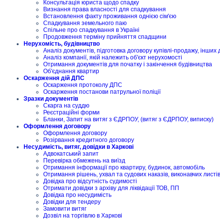
Консультація юриста щодо спадку
Визнання права власності для спадкування
Встановлення факту проживання однією сім'єю
Спадкування земельного паю
Спільне про спадкування в Україні
Продовження терміну прийняття спадщини
Нерухомість, будівництво
Аналіз документів, підготовка договору купівлі-продажу, інших 
Аналіз компанії, якій належить об'єкт нерухомості
Отримання документів для початку і закінчення будівництва
Об'єднання квартир
Оскарження дій ДПС
Оскарження протоколу ДПС
Оскарження постанови патрульної поліції
Зразки документів
Скарга на суддю
Реєстраційні форми
Бланки, Запит на витяг з ЄДРПОУ, (витяг з ЄДРПОУ, виписку)
Оформлення договору
Оформлення договору
Розірвання кредитного договору
Несудимість, витяг, довідки в Харкові
Адвокатський запит
Перевірка обмежень на виїзд
Отримання інформації про квартиру, будинок, автомобіль
Отримання рішень, ухвал та судових наказів, виконавчих листі
Довідка про відсутність судимості
Отримати довідки з архіву для ліквідації ТОВ, ПП
Довідка про несудимість
Довідки для тендеру
Замовити витяг
Дозвіл на торгівлю в Харкові