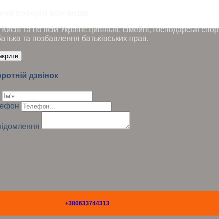
чні послуги всіх видів
Києві та по всій Україні: цивільні, сімейні, господарські сп
батька та позбавлення батьківських прав.
акрити
ротній дзвінок
лефон
ідомлення
+380633744313