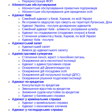
Перереєстрація ФОП
Абонентське обслуговування
Абонентське обслуговування приватних підприємців
Абонентське обслуговування для юридичних осіб
Адвокат Київ
Сімейний адвокат у Києві, Харкові, по всій Україні
Як отримати свідоцтво про смерть на території Луганська, Дон
Адвокат Україна - послуги досвідчених адвокатів
Сімейний адвокат Київ - аліменти, розірвання шлюбу
Адвокат по спадкуванню (спадкових спорах) в Києві
Стягнення аліментів у Києві, Харкові, по всій Україні
Адвокат Київ - послуги
Адвокатський запит
Адвокатський запит
Вимоги до адвокатського запиту
Адміністративні суперечки
Стягнення пенсії, юрист з пенсійних питань
Оскарження акта екологічної інспекції
Адвокат з адміністративних справ
Оскарження дій Держгеокадастру
Оскарження дій посадових осіб
Оскарження дій патрульної поліції (ДПС)
Оскарження рішення податкової інспекції
Адвокат по кредитам
Консультація по кредитам
Зменшення відсотків за кредитом
Зниження судом неустойки за кредитом
Адвокат у банківських справах
Адвокат у кримінальних справах
Адвокат у кримінальних справах
Адвокат з економічних злочинів
Адвокат у господарських справах