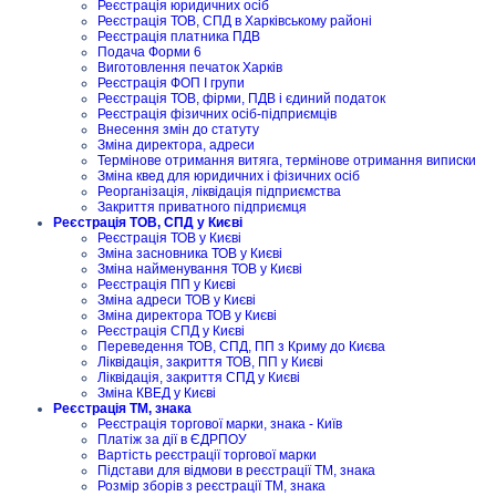
Реєстрація юридичних осіб
Реєстрація ТОВ, СПД в Харківському районі
Реєстрація платника ПДВ
Подача Форми 6
Виготовлення печаток Харків
Реєстрація ФОП I групи
Реєстрація ТОВ, фірми, ПДВ і єдиний податок
Реєстрація фізичних осіб-підприємців
Внесення змін до статуту
Зміна директора, адреси
Термінове отримання витяга, термінове отримання виписки
Зміна квед для юридичних і фізичних осіб
Реорганізація, ліквідація підприємства
Закриття приватного підприємця
Реєстрація ТОВ, СПД у Києві
Реєстрація ТОВ у Києві
Зміна засновника ТОВ у Києві
Зміна найменування ТОВ у Києві
Реєстрація ПП у Києві
Зміна адреси ТОВ у Києві
Зміна директора ТОВ у Києві
Реєстрація СПД у Києві
Переведення ТОВ, СПД, ПП з Криму до Києва
Ліквідація, закриття ТОВ, ПП у Києві
Ліквідація, закриття СПД у Києві
Зміна КВЕД у Києві
Реєстрація ТМ, знака
Реєстрація торгової марки, знака - Київ
Платіж за дії в ЄДРПОУ
Вартість реєстрації торгової марки
Підстави для відмови в реєстрації ТМ, знака
Розмір зборів з реєстрації ТМ, знака