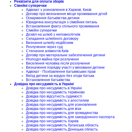
Реквізити для оплати зборів
Сімейні суперечки
Адвокат з усиновлення в Харкові, Києві
Договір про визначення місця проживання дітей
Оскарження батьківства дитини
Юридична консультація з сімейних питань
Встановлення факту спільного проживання
Сімейні суперечки
Дозвіл на шлюб з неповнолітнім
Складання шлюбного договору
Визнання шлюбу недійсним
Розлучення через суд
Стягнення аліментів Київ
Договір про матеріальне забезпечення дитини
Розподіл майна при розлученні
Виселення чоловіка після розлучення
Визначення порядку участі у вихованні дитини
Адвокат - Позбавлення батьківських прав
Виїзд дитини за кордон без згоди батька
Встановлення батьківства
Довідка про несудимість в Україні
Довідка про несудимість в Україні
Довідка про несудимість терміново
Довідка про відсутність судимості
Довідка про несудимість з апостилем
Довідка про несудимість для усиновлення
Довідка про несудимість для візи
Довідка про несудимість для громадянства
Довідка про несудимість для закордонного паспорта
Довідка про несудимість Харків
Довідка про несудимість Луганська область
Довідка про несудимість Донецька область