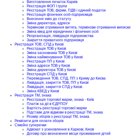
Виготовлення печаток Харків
Реєстрація ФОП I групи
Реєстрація ТОВ, фірми, ПДВ і єдиний податок
Реєстрація фізичних осіб-підприємців
Внесення змін до статуту
Зміна директора, адреси
Термінове отримання витяга, термінове отримання виписки
Зміна квед для юридичних і фізичних осіб
Реорганізація, ліквідація підприємства
Закриття приватного підприємця
Реєстрація ТОВ, СПД у Києві
Реєстрація ТОВ у Києві
Зміна засновника ТОВ у Києві
Зміна найменування ТОВ у Києві
Реєстрація ПП у Києві
Зміна адреси ТОВ у Києві
Зміна директора ТОВ у Києві
Реєстрація СПД у Києві
Переведення ТОВ, СПД, ПП з Криму до Києва
Ліквідація, закриття ТОВ, ПП у Києві
Ліквідація, закриття СПД у Києві
Зміна КВЕД у Києві
Реєстрація ТМ, знака
Реєстрація торгової марки, знака - Київ
Платіж за дії в ЄДРПОУ
Вартість реєстрації торгової марки
Підстави для відмови в реєстрації ТМ, знака
Розмір зборів з реєстрації ТМ, знака
Реквізити для оплати зборів
Сімейні суперечки
Адвокат з усиновлення в Харкові, Києві
Договір про визначення місця проживання дітей