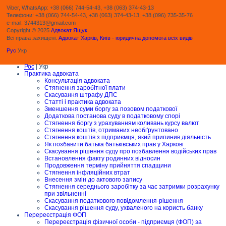
Viber, WhatsApp: +38 (066) 744-54-43, +38 (063) 374-43-13
Телефони: +38 (066) 744-54-43, +38 (063) 374-43-13, +38 (096) 735-35-76
e-mail: 3744313@gmail.com
Copyright © 2025
Адвокат Ящук
Всі права захищені.
Адвокат Харків, Київ - юридична допомога всіх видів
Рус
Укр
Рос
| Укр
Практика адвоката
Консультація адвоката
Стягнення заробітної плати
Скасування штрафу ДПС
Статті і практика адвоката
Зменшення суми боргу за позовом податкової
Додаткова постанова суду в податковому спорі
Стягнення боргу з урахуванням коливань курсу валют
Стягнення коштів, отриманих необґрунтовано
Стягнення коштів з підприємця, який припинив діяльність
Як позбавити батька батьківських прав у Харкові
Скасування рішення суду про позбавлення водійських прав
Встановлення факту родинних відносин
Продовження терміну прийняття спадщини
Стягнення інфляційних втрат
Внесення змін до актового запису
Стягнення середнього заробітку за час затримки розрахунку
при звільненні
Скасування податкового повідомлення-рішення
Скасування рішення суду, ухваленого на користь банку
Перереєстрація ФОП
Перереєстрація фізичної особи - підприємця (ФОП) за