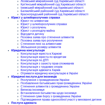
Лозівський міжрайонний суд Харківської області
Куп'янський міжрайонний суд Харківської області
Ізюмський міжрайонний суд Харківської області
Балаклійський районний суд Харківської області
Красноградський районний суд Харківської області
Юрист у шлюборозлучних справах
Юрист по аліментам
Юрист у шлюборозлучних справах
Юрист з розлучень
Юрист з розподілу майна
Відсудити дитину
Позовна заява про стягнення аліментів
Позовна заява про розлучення
Стягнення пені за аліментами
Збільшення розміру аліментів
Юридична консультація
Консультація юриста в Харкові
Консультація юриста по кредитам
Консультація по ДТП
Консультація з захисту прав споживачів
Консультація з трудових спорів
Консультація адвоката Харків
Отримати юридичну консультацію в Україні
Юридичні послуги для іноземців
Розлучення з громадянином України
Позбавлення батьківських прав громадянина України
Стягнення аліментів з громадянина України
Виписка іноземця
Встановлення батьківства щодо іноземця
Стягнення суми боргу з громадянина України
Підтвердження права одноосібної участі у вихованні дитини
Послуги адвоката