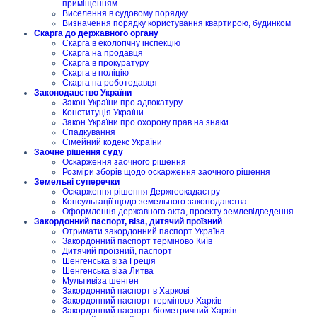
приміщенням
Виселення в судовому порядку
Визначення порядку користування квартирою, будинком
Скарга до державного органу
Скарга в екологічну інспекцію
Скарга на продавця
Скарга в прокуратуру
Скарга в поліцію
Скарга на роботодавця
Законодавство України
Закон України про адвокатуру
Конституція України
Закон України про охорону прав на знаки
Спадкування
Сімейний кодекс України
Заочне рішення суду
Оскарження заочного рішення
Розміри зборів щодо оскарження заочного рішення
Земельні суперечки
Оскарження рішення Держгеокадастру
Консультації щодо земельного законодавства
Оформлення державного акта, проекту землевідведення
Закордонний паспорт, віза, дитячий проїзний
Отримати закордонний паспорт Україна
Закордонний паспорт терміново Київ
Дитячий проїзний, паспорт
Шенгенська віза Греція
Шенгенська віза Литва
Мультивіза шенген
Закордонний паспорт в Харкові
Закордонний паспорт терміново Харків
Закордонний паспорт біометричний Харків