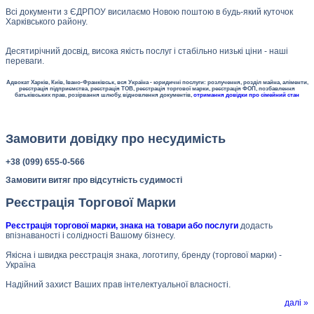
Всі документи з ЄДРПОУ висилаємо Новою поштою в будь-який куточок
Харківського району.
Десятирічний досвід, висока якість послуг і стабільно низькі ціни - наші
переваги.
Адвокат Харків, Київ, Івано-Франківськ, вся Україна - юридичні послуги: розлучення, розділ майна, аліменти,
реєстрація підприємства, реєстрація ТОВ, реєстрація торгової марки, реєстрація ФОП, позбавлення
батьківських прав, розірвання шлюбу, відновлення документів,
отримання довідки про сімейний стан
Замовити довідку про несудимість
+38 (099) 655-0-566
Замовити витяг про відсутність судимості
Реєстрація Торгової Марки
Реєстрація торгової марки, знака на товари або послуги
додасть
впізнаваності і солідності Вашому бізнесу.
Якісна і швидка реєстрація знака, логотипу, бренду (торгової марки) -
Україна
Надійний захист Ваших прав інтелектуальної власності.
далі »