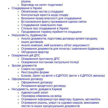
рішень
Відповідь на запит податкової
Спадкування в Україні
Обов'язкова частка у спадщині
Консультація юриста щодо спадку
Визнання права власності для спадкування
Встановлення факту проживання однією сім'єю
Спадкування земельного паю
Спільне про спадкування в Україні
Продовження терміну прийняття спадщини
Нерухомість, будівництво
Аналіз документів, підготовка договору купівлі-продажу,
інших договорів
Аналіз компанії, якій належить об'єкт нерухомості
Отримання документів для початку і закінчення будівництва
Об'єднання квартир
Оскарження дій ДПС
Оскарження протоколу ДПС
Оскарження постанови патрульної поліції
Зразки документів
Скарга на суддю
Реєстраційні форми
Бланки, Запит на витяг з ЄДРПОУ, (витяг з ЄДРПОУ, виписку)
Оформлення договору
Оформлення договору
Розірвання кредитного договору
Несудимість, витяг, довідки в Харкові
Адвокатський запит
Перевірка обмежень на виїзд
Отримання інформації про квартиру, будинок, автомобіль
Отримання рішень, ухвал та судових наказів, виконавчих
листів та інших процесуальних документів