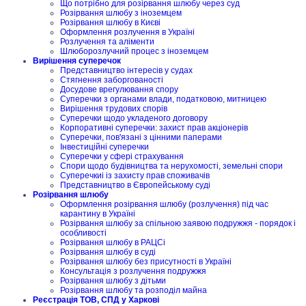
Що потрібно для розірвання шлюбу через суд
Розірвання шлюбу з іноземцем
Розірвання шлюбу в Києві
Оформлення розлучення в Україні
Розлучення та аліменти
Шлюборозлучний процес з іноземцем
Вирішення суперечок
Представництво інтересів у судах
Стягнення заборгованості
Досудове врегулювання спору
Суперечки з органами влади, податковою, митницею
Вирішення трудових спорів
Суперечки щодо укладеного договору
Корпоративні суперечки: захист прав акціонерів
Суперечки, пов'язані з цінними паперами
Інвестиційні суперечки
Суперечки у сфері страхування
Спори щодо будівництва та нерухомості, земельні спори
Суперечкиі із захисту прав споживачів
Представництво в Європейському суді
Розірвання шлюбу
Оформлення розірвання шлюбу (розлучення) під час
карантину в Україні
Розірвання шлюбу за спільною заявою подружжя - порядок і
особливості
Розірвання шлюбу в РАЦСі
Розірвання шлюбу в суді
Розірвання шлюбу без присутності в Україні
Консультація з розлучення подружжя
Розірвання шлюбу з дітьми
Розірвання шлюбу та розподіл майна
Реєстрація ТОВ, СПД у Харкові