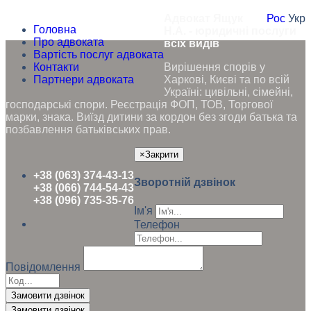
Адвокат Ящук
Рос
Укр
Головна
Н.А. - юридичні послуги
Про адвоката
всіх видів
Вартість послуг адвоката
Контакти
Вирішення спорів у
Партнери адвоката
Харкові, Києві та по всій
Україні: цивільні, сімейні,
господарські спори. Реєстрація ФОП, ТОВ, Торгової
марки, знака. Виїзд дитини за кордон без згоди батька та
позбавлення батьківських прав.
×
Закрити
+38 (063) 374-43-13
Зворотній дзвінок
+38 (066) 744-54-43
+38 (096) 735-35-76
Ім'я
Телефон
Повідомлення
Замовити дзвінок