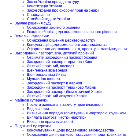
Закон України про адвокатуру
Конституція України
Закон України про охорону прав на знаки
Спадкування
Сімейний кодекс України
Заочне рішення суду
Оскарження заочного рішення
Розміри зборів щодо оскарження заочного рішення
Земельні суперечки
Оскарження рішення Держгеокадастру
Консультації щодо земельного законодавства
Оформлення державного акта, проекту землевідведення
Закордонний паспорт, віза, дитячий проїзний
Отримати закордонний паспорт Україна
Закордонний паспорт терміново Київ
Дитячий проїзний, паспорт
Шенгенська віза Греція
Шенгенська віза Литва
Мультивіза шенген
Закордонний паспорт в Харкові
Закордонний паспорт терміново Харків
Закордонний паспорт біометричний Харків
Дитячий проїзний документ Харків
Майнові суперечки
Послуги адвоката із захисту прав власності
Виділ частки
Визначення порядку користування квартирою, будинком
Виплата вартості частки квартири
Визнання права власності
Податкові суперечки
Консультування щодо податкового законодавства
Оскарження дій податкової, скасування податкових актів,