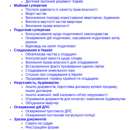
Дитячий проїзний документ Харків
Майнові суперечки
Послуги адвоката із захисту прав власності
Виділ частки
Визначення порядку користування квартирою, будинком
Виплата вартості частки квартири
Визнання права власності
Податкові суперечки
Консультування щодо податкового законодавства
Оскарження дій податкової, скасування податкових актів,
рішень
Відповідь на запит податкової
Спадкування в Україні
Обов'язкова частка у спадщині
Консультація юриста щодо спадку
Визнання права власності для спадкування
Встановлення факту проживання однією сім'єю
Спадкування земельного паю
Спільне про спадкування в Україні
Продовження терміну прийняття спадщини
Нерухомість, будівництво
Аналіз документів, підготовка договору купівлі-продажу,
інших договорів
Аналіз компанії, якій належить об'єкт нерухомості
Отримання документів для початку і закінчення будівництва
Об'єднання квартир
Оскарження дій ДПС
Оскарження протоколу ДПС
Оскарження постанови патрульної поліції
Зразки документів
Скарга на суддю
Реєстраційні форми