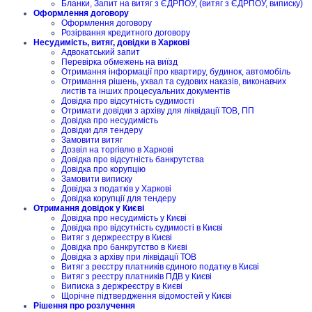
Бланки, Запит на витяг з ЄДРПОУ, (витяг з ЄДРПОУ, виписку)
Оформлення договору
Оформлення договору
Розірвання кредитного договору
Несудимість, витяг, довідки в Харкові
Адвокатський запит
Перевірка обмежень на виїзд
Отримання інформації про квартиру, будинок, автомобіль
Отримання рішень, ухвал та судових наказів, виконавчих
листів та інших процесуальних документів
Довідка про відсутність судимості
Отримати довідки з архіву для ліквідації ТОВ, ПП
Довідка про несудимість
Довідки для тендеру
Замовити витяг
Дозвіл на торгівлю в Харкові
Довідка про відсутність банкрутства
Довідка про корупцію
Замовити виписку
Довідка з податків у Харкові
Довідка корупції для тендеру
Отримання довідок у Києві
Довідка про несудимість у Києві
Довідка про відсутність судимості в Києві
Витяг з держреєстру в Києві
Довідка про банкрутство в Києві
Довідка з архіву при ліквідації ТОВ
Витяг з реєстру платників єдиного податку в Києві
Витяг з реєстру платників ПДВ у Києві
Виписка з держреєстру в Києві
Щорічне підтвердження відомостей у Києві
Рішення про розлучення