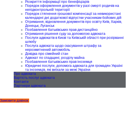
Розкриття інформації про бенефіціарів
Порядок оформлення документів у разі смерті родичів на
непідконтрольній території
Порядок стягнення грошової компенсації за невикористані
календарні дні додаткової відпустки учасникам бойових дій
Отримання, відновлення документів про освіту Київ, Харків,
Донецьк, Луганськ
Позбавлення батьківських прав дистанційно
Отримання рішення суду за допомогою адвоката
Послуги адвокатів в Києві та Київській області при розірванні
шлюбу
Послуга адвоката щодо скасування штрафу за
нерозмитнений автомобіль
Довідка про сімейний стан
Адвокат по спадщині, розділу майна
Позбавлення батьківських прав іноземця
Юридичні послуги, допомога адвоката для громадян Україні
та іноземців, які виїхали за межі України
Про адвоката
Вартість послуг адвоката
Контакти
Партнери адвоката
Замовити дзвінок