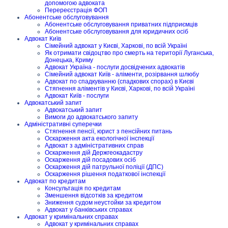
допомогою адвоката
Перереєстрація ФОП
Абонентське обслуговування
Абонентське обслуговування приватних підприємців
Абонентське обслуговування для юридичних осіб
Адвокат Київ
Сімейний адвокат у Києві, Харкові, по всій Україні
Як отримати свідоцтво про смерть на території Луганська,
Донецька, Криму
Адвокат Україна - послуги досвідчених адвокатів
Сімейний адвокат Київ - аліменти, розірвання шлюбу
Адвокат по спадкуванню (спадкових спорах) в Києві
Стягнення аліментів у Києві, Харкові, по всій Україні
Адвокат Київ - послуги
Адвокатський запит
Адвокатський запит
Вимоги до адвокатського запиту
Адміністративні суперечки
Стягнення пенсії, юрист з пенсійних питань
Оскарження акта екологічної інспекції
Адвокат з адміністративних справ
Оскарження дій Держгеокадастру
Оскарження дій посадових осіб
Оскарження дій патрульної поліції (ДПС)
Оскарження рішення податкової інспекції
Адвокат по кредитам
Консультація по кредитам
Зменшення відсотків за кредитом
Зниження судом неустойки за кредитом
Адвокат у банківських справах
Адвокат у кримінальних справах
Адвокат у кримінальних справах