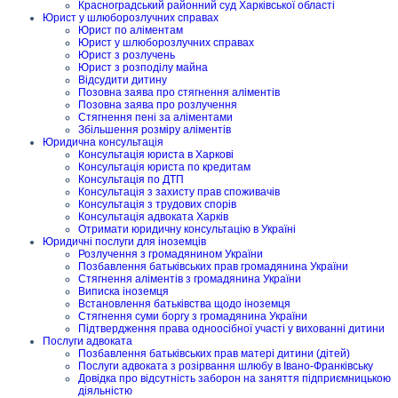
Красноградський районний суд Харківської області
Юрист у шлюборозлучних справах
Юрист по аліментам
Юрист у шлюборозлучних справах
Юрист з розлучень
Юрист з розподілу майна
Відсудити дитину
Позовна заява про стягнення аліментів
Позовна заява про розлучення
Стягнення пені за аліментами
Збільшення розміру аліментів
Юридична консультація
Консультація юриста в Харкові
Консультація юриста по кредитам
Консультація по ДТП
Консультація з захисту прав споживачів
Консультація з трудових спорів
Консультація адвоката Харків
Отримати юридичну консультацію в Україні
Юридичні послуги для іноземців
Розлучення з громадянином України
Позбавлення батьківських прав громадянина України
Стягнення аліментів з громадянина України
Виписка іноземця
Встановлення батьківства щодо іноземця
Стягнення суми боргу з громадянина України
Підтвердження права одноосібної участі у вихованні дитини
Послуги адвоката
Позбавлення батьківських прав матері дитини (дітей)
Послуги адвоката з розірвання шлюбу в Івано-Франківську
Довідка про відсутність заборон на заняття підприємницькою
діяльністю