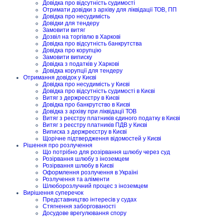
Довідка про відсутність судимості
Отримати довідки з архіву для ліквідації ТОВ, ПП
Довідка про несудимість
Довідки для тендеру
Замовити витяг
Дозвіл на торгівлю в Харкові
Довідка про відсутність банкрутства
Довідка про корупцію
Замовити виписку
Довідка з податків у Харкові
Довідка корупції для тендеру
Отримання довідок у Києві
Довідка про несудимість у Києві
Довідка про відсутність судимості в Києві
Витяг з держреєстру в Києві
Довідка про банкрутство в Києві
Довідка з архіву при ліквідації ТОВ
Витяг з реєстру платників єдиного податку в Києві
Витяг з реєстру платників ПДВ у Києві
Виписка з держреєстру в Києві
Щорічне підтвердження відомостей у Києві
Рішення про розлучення
Що потрібно для розірвання шлюбу через суд
Розірвання шлюбу з іноземцем
Розірвання шлюбу в Києві
Оформлення розлучення в Україні
Розлучення та аліменти
Шлюборозлучний процес з іноземцем
Вирішення суперечок
Представництво інтересів у судах
Стягнення заборгованості
Досудове врегулювання спору