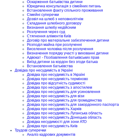
Оскарження батьківства дитини
Юридична консультація з сімейних питань
Встановлення факту спільного проживання
Сімейні суперечки
Дозвіл на шлюб з неповнолітнім
Складання шлюбного договору
Визнання шлюбу недійсним
Розлучення через суд
Стягнення аліментів Київ
Договір про матеріальне забезпечення дитини
Розподіл майна при розлученні
Виселення чоловіка після розлучення
Визначення порядку участі у вихованні дитини
Адвокат - Позбавлення батьківських прав
Виїзд дитини за кордон без згоди батька
Встановлення батьківства
Довідка про несудимість в Україні
Довідка про несудимість в Україні
Довідка про несудимість терміново
Довідка про відсутність судимості
Довідка про несудимість з апостилем
Довідка про несудимість для усиновлення
Довідка про несудимість для візи
Довідка про несудимість для громадянства
Довідка про несудимість для закордонного паспорта
Довідка про несудимість Харків
Довідка про несудимість Луганська область
Довідка про несудимість Донецька область
Довідка несудимості для зони АТО
Довідка про несудимість Київ
Трудові суперечки
Аналіз кадрових документів