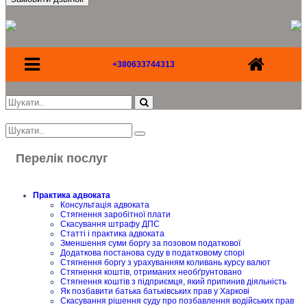
+380633744313
Перелік послуг
Практика адвоката
Консультація адвоката
Стягнення заробітної плати
Скасування штрафу ДПС
Статті і практика адвоката
Зменшення суми боргу за позовом податкової
Додаткова постанова суду в податковому спорі
Стягнення боргу з урахуванням коливань курсу валют
Стягнення коштів, отриманих необґрунтовано
Стягнення коштів з підприємця, який припинив діяльність
Як позбавити батька батьківських прав у Харкові
Скасування рішення суду про позбавлення водійських прав