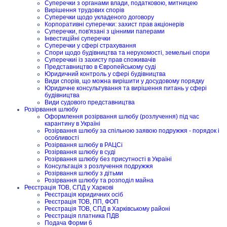
Суперечки з органами влади, податковою, митницею
Вирішення трудових спорів
Суперечки щодо укладеного договору
Корпоративні суперечки: захист прав акціонерів
Суперечки, пов'язані з цінними паперами
Інвестиційні суперечки
Суперечки у сфері страхування
Спори щодо будівництва та нерухомості, земельні спори
Суперечкиі із захисту прав споживачів
Представництво в Європейському суді
Юридичний контроль у сфері будівництва
Види спорів, що можна вирішити у досудовому порядку
Юридичне консультування та вирішення питань у сфері
будівництва
Види судового представництва
Розірвання шлюбу
Оформлення розірвання шлюбу (розлучення) під час
карантину в Україні
Розірвання шлюбу за спільною заявою подружжя - порядок і
особливості
Розірвання шлюбу в РАЦСі
Розірвання шлюбу в суді
Розірвання шлюбу без присутності в Україні
Консультація з розлучення подружжя
Розірвання шлюбу з дітьми
Розірвання шлюбу та розподіл майна
Реєстрація ТОВ, СПД у Харкові
Реєстрація юридичних осіб
Реєстрація ТОВ, ПП, ФОП
Реєстрація ТОВ, СПД в Харківському районі
Реєстрація платника ПДВ
Подача Форми 6