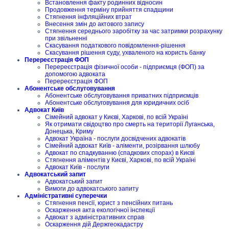
Встановлення факту родинних відносин
Продовження терміну прийняття спадщини
Стягнення інфляційних втрат
Внесення змін до актового запису
Стягнення середнього заробітку за час затримки розрахунку
при звільненні
Скасування податкового повідомлення-рішення
Скасування рішення суду, ухваленого на користь банку
Перереєстрація ФОП
Перереєстрація фізичної особи - підприємця (ФОП) за
допомогою адвоката
Перереєстрація ФОП
Абонентське обслуговування
Абонентське обслуговування приватних підприємців
Абонентське обслуговування для юридичних осіб
Адвокат Київ
Сімейний адвокат у Києві, Харкові, по всій Україні
Як отримати свідоцтво про смерть на території Луганська,
Донецька, Криму
Адвокат Україна - послуги досвідчених адвокатів
Сімейний адвокат Київ - аліменти, розірвання шлюбу
Адвокат по спадкуванню (спадкових спорах) в Києві
Стягнення аліментів у Києві, Харкові, по всій Україні
Адвокат Київ - послуги
Адвокатський запит
Адвокатський запит
Вимоги до адвокатського запиту
Адміністративні суперечки
Стягнення пенсії, юрист з пенсійних питань
Оскарження акта екологічної інспекції
Адвокат з адміністративних справ
Оскарження дій Держгеокадастру