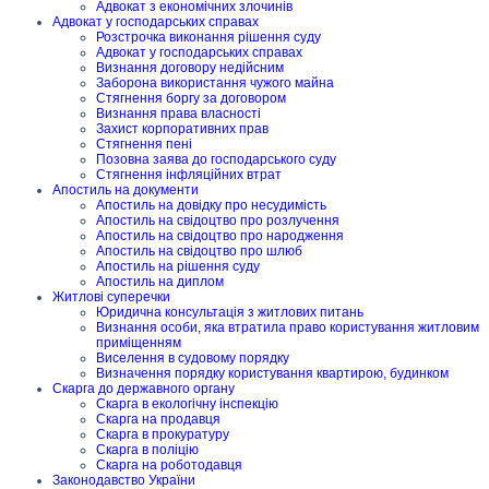
Адвокат з економічних злочинів
Адвокат у господарських справах
Розстрочка виконання рішення суду
Адвокат у господарських справах
Визнання договору недійсним
Заборона використання чужого майна
Стягнення боргу за договором
Визнання права власності
Захист корпоративних прав
Стягнення пені
Позовна заява до господарського суду
Стягнення інфляційних втрат
Апостиль на документи
Апостиль на довідку про несудимість
Апостиль на свідоцтво про розлучення
Апостиль на свідоцтво про народження
Апостиль на свідоцтво про шлюб
Апостиль на рішення суду
Апостиль на диплом
Житлові суперечки
Юридична консультація з житлових питань
Визнання особи, яка втратила право користування житловим
приміщенням
Виселення в судовому порядку
Визначення порядку користування квартирою, будинком
Скарга до державного органу
Скарга в екологічну інспекцію
Скарга на продавця
Скарга в прокуратуру
Скарга в поліцію
Скарга на роботодавця
Законодавство України