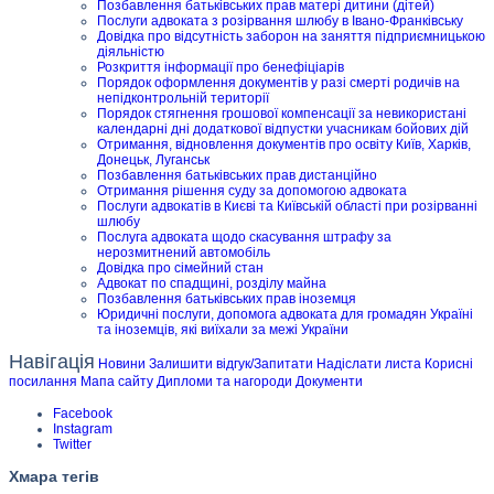
Позбавлення батьківських прав матері дитини (дітей)
Послуги адвоката з розірвання шлюбу в Івано-Франківську
Довідка про відсутність заборон на заняття підприємницькою
діяльністю
Розкриття інформації про бенефіціарів
Порядок оформлення документів у разі смерті родичів на
непідконтрольній території
Порядок стягнення грошової компенсації за невикористані
календарні дні додаткової відпустки учасникам бойових дій
Отримання, відновлення документів про освіту Київ, Харків,
Донецьк, Луганськ
Позбавлення батьківських прав дистанційно
Отримання рішення суду за допомогою адвоката
Послуги адвокатів в Києві та Київській області при розірванні
шлюбу
Послуга адвоката щодо скасування штрафу за
нерозмитнений автомобіль
Довідка про сімейний стан
Адвокат по спадщині, розділу майна
Позбавлення батьківських прав іноземця
Юридичні послуги, допомога адвоката для громадян Україні
та іноземців, які виїхали за межі України
Навігація
Новини
Залишити відгук/Запитати
Надіслати листа
Корисні
посилання
Мапа сайту
Дипломи та нагороди
Документи
Facebook
Instagram
Twitter
Хмара тегів