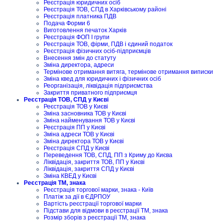
Реєстрація юридичних осіб
Реєстрація ТОВ, СПД в Харківському районі
Реєстрація платника ПДВ
Подача Форми 6
Виготовлення печаток Харків
Реєстрація ФОП I групи
Реєстрація ТОВ, фірми, ПДВ і єдиний податок
Реєстрація фізичних осіб-підприємців
Внесення змін до статуту
Зміна директора, адреси
Термінове отримання витяга, термінове отримання виписки
Зміна квед для юридичних і фізичних осіб
Реорганізація, ліквідація підприємства
Закриття приватного підприємця
Реєстрація ТОВ, СПД у Києві
Реєстрація ТОВ у Києві
Зміна засновника ТОВ у Києві
Зміна найменування ТОВ у Києві
Реєстрація ПП у Києві
Зміна адреси ТОВ у Києві
Зміна директора ТОВ у Києві
Реєстрація СПД у Києві
Переведення ТОВ, СПД, ПП з Криму до Києва
Ліквідація, закриття ТОВ, ПП у Києві
Ліквідація, закриття СПД у Києві
Зміна КВЕД у Києві
Реєстрація ТМ, знака
Реєстрація торгової марки, знака - Київ
Платіж за дії в ЄДРПОУ
Вартість реєстрації торгової марки
Підстави для відмови в реєстрації ТМ, знака
Розмір зборів з реєстрації ТМ, знака