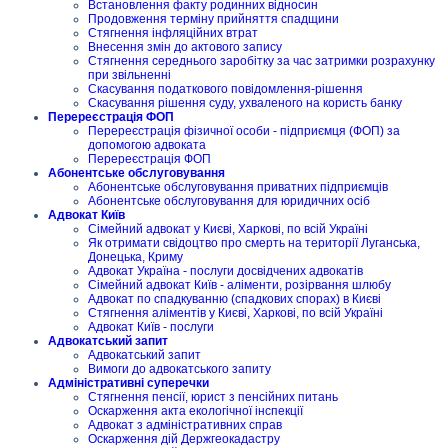
Встановлення факту родинних відносин
Продовження терміну прийняття спадщини
Стягнення інфляційних втрат
Внесення змін до актового запису
Стягнення середнього заробітку за час затримки розрахунку
при звільненні
Скасування податкового повідомлення-рішення
Скасування рішення суду, ухваленого на користь банку
Перереєстрація ФОП
Перереєстрація фізичної особи - підприємця (ФОП) за
допомогою адвоката
Перереєстрація ФОП
Абонентське обслуговування
Абонентське обслуговування приватних підприємців
Абонентське обслуговування для юридичних осіб
Адвокат Київ
Сімейний адвокат у Києві, Харкові, по всій Україні
Як отримати свідоцтво про смерть на території Луганська,
Донецька, Криму
Адвокат Україна - послуги досвідчених адвокатів
Сімейний адвокат Київ - аліменти, розірвання шлюбу
Адвокат по спадкуванню (спадкових спорах) в Києві
Стягнення аліментів у Києві, Харкові, по всій Україні
Адвокат Київ - послуги
Адвокатський запит
Адвокатський запит
Вимоги до адвокатського запиту
Адміністративні суперечки
Стягнення пенсії, юрист з пенсійних питань
Оскарження акта екологічної інспекції
Адвокат з адміністративних справ
Оскарження дій Держгеокадастру