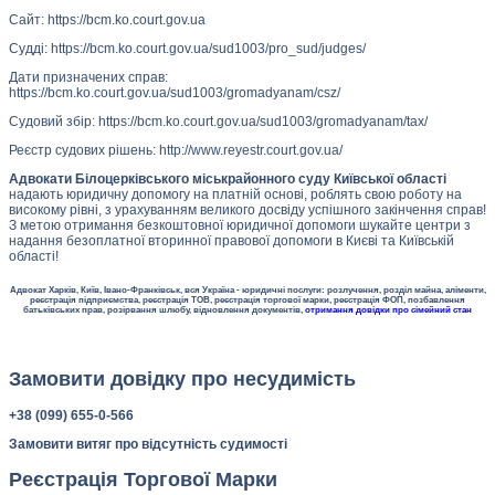
Сайт: https://bcm.ko.court.gov.ua
Судді: https://bcm.ko.court.gov.ua/sud1003/pro_sud/judges/
Дати призначених справ:
https://bcm.ko.court.gov.ua/sud1003/gromadyanam/csz/
Судовий збір: https://bcm.ko.court.gov.ua/sud1003/gromadyanam/tax/
Реєстр судових рішень: http://www.reyestr.court.gov.ua/
Адвокати Білоцерківського міськрайонного суду Київської області
надають юридичну допомогу на платній основі, роблять свою роботу на
високому рівні, з урахуванням великого досвіду успішного закінчення справ!
З метою отримання безкоштовної юридичної допомоги шукайте центри з
надання безоплатної вторинної правової допомоги в Києві та Київській
області!
Адвокат Харків, Київ, Івано-Франківськ, вся Україна - юридичні послуги: розлучення, розділ майна, аліменти,
реєстрація підприємства, реєстрація ТОВ, реєстрація торгової марки, реєстрація ФОП, позбавлення
батьківських прав, розірвання шлюбу, відновлення документів,
отримання довідки про сімейний стан
Замовити довідку про несудимість
+38 (099) 655-0-566
Замовити витяг про відсутність судимості
Реєстрація Торгової Марки