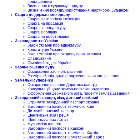
приміщенням
Виселення в судовому порядку
Визначення порядку користування квартирою, будинком
Скарга до державного органу
Скарга в екологічну інспекцію
Скарга на продавця
Скарга в прокуратуру
Скарга в поліцію
Скарга на роботодавця
Законодавство України
Закон України про адвокатуру
Конституція України
Закон України про охорону прав на знаки
Спадкування
Сімейний кодекс України
Заочне рішення суду
Оскарження заочного рішення
Розміри зборів щодо оскарження заочного рішення
Земельні суперечки
Оскарження рішення Держгеокадастру
Консультації щодо земельного законодавства
Оформлення державного акта, проекту землевідведення
Закордонний паспорт, віза, дитячий проїзний
Отримати закордонний паспорт Україна
Закордонний паспорт терміново Київ
Дитячий проїзний, паспорт
Шенгенська віза Греція
Шенгенська віза Литва
Мультивіза шенген
Закордонний паспорт в Харкові
Закордонний паспорт терміново Харків
Закордонний паспорт біометричний Харків