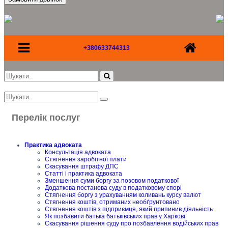
+380633744313
Перелік послуг
Практика адвоката
Консультація адвоката
Стягнення заробітної плати
Скасування штрафу ДПС
Статті і практика адвоката
Зменшення суми боргу за позовом податкової
Додаткова постанова суду в податковому спорі
Стягнення боргу з урахуванням коливань курсу валют
Стягнення коштів, отриманих необґрунтовано
Стягнення коштів з підприємця, який припинив діяльність
Як позбавити батька батьківських прав у Харкові
Скасування рішення суду про позбавлення водійських прав