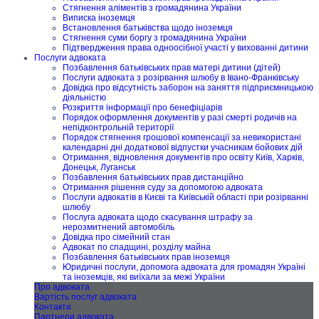
Стягнення аліментів з громадянина України
Виписка іноземця
Встановлення батьківства щодо іноземця
Стягнення суми боргу з громадянина України
Підтвердження права одноосібної участі у вихованні дитини
Послуги адвоката
Позбавлення батьківських прав матері дитини (дітей)
Послуги адвоката з розірвання шлюбу в Івано-Франківську
Довідка про відсутність заборон на заняття підприємницькою
діяльністю
Розкриття інформації про бенефіціарів
Порядок оформлення документів у разі смерті родичів на
непідконтрольній території
Порядок стягнення грошової компенсації за невикористані
календарні дні додаткової відпустки учасникам бойових дій
Отримання, відновлення документів про освіту Київ, Харків,
Донецьк, Луганськ
Позбавлення батьківських прав дистанційно
Отримання рішення суду за допомогою адвоката
Послуги адвокатів в Києві та Київській області при розірванні
шлюбу
Послуга адвоката щодо скасування штрафу за
нерозмитнений автомобіль
Довідка про сімейний стан
Адвокат по спадщині, розділу майна
Позбавлення батьківських прав іноземця
Юридичні послуги, допомога адвоката для громадян Україні
та іноземців, які виїхали за межі України
Про адвоката
Вартість послуг адвоката
Контакти
Партнери адвоката