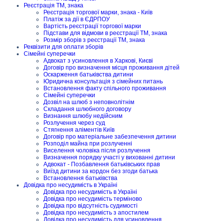
Реєстрація ТМ, знака
Реєстрація торгової марки, знака - Київ
Платіж за дії в ЄДРПОУ
Вартість реєстрації торгової марки
Підстави для відмови в реєстрації ТМ, знака
Розмір зборів з реєстрації ТМ, знака
Реквізити для оплати зборів
Сімейні суперечки
Адвокат з усиновлення в Харкові, Києві
Договір про визначення місця проживання дітей
Оскарження батьківства дитини
Юридична консультація з сімейних питань
Встановлення факту спільного проживання
Сімейні суперечки
Дозвіл на шлюб з неповнолітнім
Складання шлюбного договору
Визнання шлюбу недійсним
Розлучення через суд
Стягнення аліментів Київ
Договір про матеріальне забезпечення дитини
Розподіл майна при розлученні
Виселення чоловіка після розлучення
Визначення порядку участі у вихованні дитини
Адвокат - Позбавлення батьківських прав
Виїзд дитини за кордон без згоди батька
Встановлення батьківства
Довідка про несудимість в Україні
Довідка про несудимість в Україні
Довідка про несудимість терміново
Довідка про відсутність судимості
Довідка про несудимість з апостилем
Довідка про несудимість для усиновлення