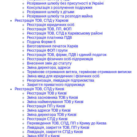
Розірвання шлюбу без присутності в Україні
Консультація з розлучення подружжя
Розірвання шлюбу з дітьми
Розірвання шлюбу та розподіл майна
Реєстрація ТОВ, СПД у Харкові
Реєстрація юридичних осіб
Реєстрація ТОВ, ПП, ФОП
Реєстрація ТОВ, СПД в Харківському районі
Реєстрація платника ПДВ
Подача Форми 6
Виготовлення печаток Харків
Реєстрація ФОП I групи
Реєстрація ТОВ, фірми, ПДВ і єдиний податок
Реєстрація фізичних осіб-підприємців
Внесення змін до статуту
Зміна директора, адреси
Термінове отримання витяга, термінове отримання виписки
Зміна квед для юридичних і фізичних осіб
Реорганізація, ліквідація підприємства
Закриття приватного підприємця
Реєстрація ТОВ, СПД у Києві
Реєстрація ТОВ у Києві
Зміна засновника ТОВ у Києві
Зміна найменування ТОВ у Києві
Реєстрація ПП у Києві
Зміна адреси ТОВ у Києві
Зміна директора ТОВ у Києві
Реєстрація СПД у Києві
Переведення ТОВ, СПД, ПП з Криму до Києва
Ліквідація, закриття ТОВ, ПП у Києві
Ліквідація, закриття СПД у Києві
Зміна КВЕД у Києві