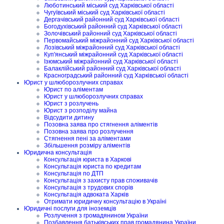
Люботинський міський суд Харківської області
Чугуївський міський суд Харківської області
Дергачівський районний суд Харківської області
Богодухівський районний суд Харківської області
Золочівський районний суд Харківської області
Первомайський міжрайонний суд Харківської області
Лозівський міжрайонний суд Харківської області
Куп'янський міжрайонний суд Харківської області
Ізюмський міжрайонний суд Харківської області
Балаклійський районний суд Харківської області
Красноградський районний суд Харківської області
Юрист у шлюборозлучних справах
Юрист по аліментам
Юрист у шлюборозлучних справах
Юрист з розлучень
Юрист з розподілу майна
Відсудити дитину
Позовна заява про стягнення аліментів
Позовна заява про розлучення
Стягнення пені за аліментами
Збільшення розміру аліментів
Юридична консультація
Консультація юриста в Харкові
Консультація юриста по кредитам
Консультація по ДТП
Консультація з захисту прав споживачів
Консультація з трудових спорів
Консультація адвоката Харків
Отримати юридичну консультацію в Україні
Юридичні послуги для іноземців
Розлучення з громадянином України
Позбавлення батьківських прав громадянина України