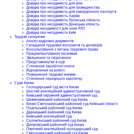
Довідка про несудимість для візи
Довідка про несудимість для громадянства
Довідка про несудимість для закордонного паспорта
Довідка про несудимість Харків
Довідка про несудимість Луганська область
Довідка про несудимість Донецька область
Довідка несудимості для зони АТО
Довідка про несудимість Київ
Трудові суперечки
Аналіз кадрових документів
Складання трудових контрактів та договорів
Консультування з питань трудового права
Працевлаштування іноземців
Звільнення та скорочення
Представництво в суді
Стягнення заробітної плати
Відновлення на роботі
Повернення трудової книжки
Стягнення середнього заробітку
Суди Києва
Господарський суд міста Києва
Шостий апеляційний адміністративний суд
Київський окружний адміністративний суд
Шевченківський районний суд Києва
Києво-Святошинський районний суд Київської області
Подільський районний суд Києва
Дарницький районний суд Києва
Київський апеляційний суд
Солом'янський районний суд Києва
Дніпровський районний суд Києва
Північний апеляційний господарський суд
Святошинський районний суд Києва