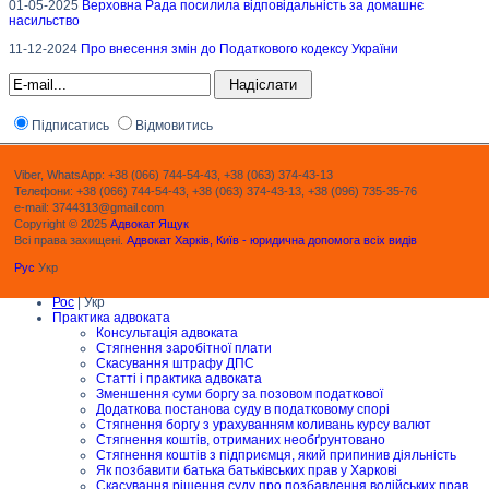
01-05-2025
Верховна Рада посилила відповідальність за домашнє
насильство
11-12-2024
Про внесення змін до Податкового кодексу України
Підписатись
Відмовитись
Viber, WhatsApp: +38 (066) 744-54-43, +38 (063) 374-43-13
Телефони: +38 (066) 744-54-43, +38 (063) 374-43-13, +38 (096) 735-35-76
e-mail: 3744313@gmail.com
Copyright © 2025
Адвокат Ящук
Всі права захищені.
Адвокат Харків, Київ - юридична допомога всіх видів
Рус
Укр
Рос
| Укр
Практика адвоката
Консультація адвоката
Стягнення заробітної плати
Скасування штрафу ДПС
Статті і практика адвоката
Зменшення суми боргу за позовом податкової
Додаткова постанова суду в податковому спорі
Стягнення боргу з урахуванням коливань курсу валют
Стягнення коштів, отриманих необґрунтовано
Стягнення коштів з підприємця, який припинив діяльність
Як позбавити батька батьківських прав у Харкові
Скасування рішення суду про позбавлення водійських прав