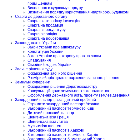
приміщенням
Виселення в судовому порядку
Визначення порядку користування квартирою, будинком
Скарга до державного органу
Скарга в екологічну інспекцію
Скарга на продавця
Скарга в прокуратуру
Скарга в поліцію
Скарга на роботодавця
Законодавство України
Закон України про адвокатуру
Конституція України
Закон України про охорону прав на знаки
Спадкування
Сімейний кодекс України
Заочне рішення суду
Оскарження заочного рішення
Розміри зборів щодо оскарження заочного рішення
Земельні суперечки
Оскарження рішення Держгеокадастру
Консультації щодо земельного законодавства
Оформлення державного акта, проекту землевідведення
Закордонний паспорт, віза, дитячий проїзний
Отримати закордонний паспорт Україна
Закордонний паспорт терміново Київ
Дитячий проїзний, паспорт
Шенгенська віза Греція
Шенгенська віза Литва
Мультивіза шенген
Закордонний паспорт в Харкові
Закордонний паспорт терміново Харків
Закордонний паспорт біометричний Харків