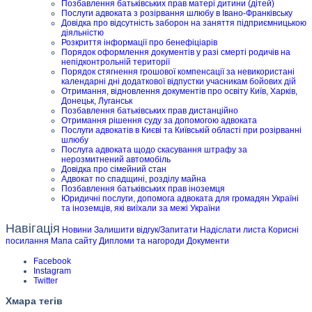
Позбавлення батьківських прав матері дитини (дітей)
Послуги адвоката з розірвання шлюбу в Івано-Франківську
Довідка про відсутність заборон на заняття підприємницькою
діяльністю
Розкриття інформації про бенефіціарів
Порядок оформлення документів у разі смерті родичів на
непідконтрольній території
Порядок стягнення грошової компенсації за невикористані
календарні дні додаткової відпустки учасникам бойових дій
Отримання, відновлення документів про освіту Київ, Харків,
Донецьк, Луганськ
Позбавлення батьківських прав дистанційно
Отримання рішення суду за допомогою адвоката
Послуги адвокатів в Києві та Київській області при розірванні
шлюбу
Послуга адвоката щодо скасування штрафу за
нерозмитнений автомобіль
Довідка про сімейний стан
Адвокат по спадщині, розділу майна
Позбавлення батьківських прав іноземця
Юридичні послуги, допомога адвоката для громадян Україні
та іноземців, які виїхали за межі України
Навігація
Новини
Залишити відгук/Запитати
Надіслати листа
Корисні
посилання
Мапа сайту
Дипломи та нагороди
Документи
Facebook
Instagram
Twitter
Хмара тегів