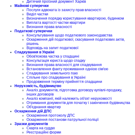
Дитячий проїзний документ Харків
Майнові суперечки
Послуги адвоката із захисту прав власності
Виділ частки
Визначення порядку користування квартирою, будинком
Виплата вартості частки квартири
Визнання права власності
Податкові суперечки
Консультування щодо податкового законодавства
Оскарження дій податкової, скасування податкових актів,
рішень
Відповідь на запит податкової
Спадкування в Україні
Обов'язкова частка у спадщині
Консультація юриста щодо спадку
Визнання права власності для спадкування
Встановлення факту проживання однією сім'єю
Спадкування земельного паю
Спільне про спадкування в Україні
Продовження терміну прийняття спадщини
Нерухомість, будівництво
Аналіз документів, підготовка договору купівлі-продажу,
інших договорів
Аналіз компанії, якій належить об'єкт нерухомості
Отримання документів для початку і закінчення будівництва
Об'єднання квартир
Оскарження дій ДПС
Оскарження протоколу ДПС
Оскарження постанови патрульної поліції
Зразки документів
Скарга на суддю
Реєстраційні форми