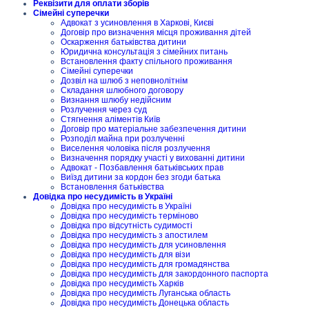
Реквізити для оплати зборів
Сімейні суперечки
Адвокат з усиновлення в Харкові, Києві
Договір про визначення місця проживання дітей
Оскарження батьківства дитини
Юридична консультація з сімейних питань
Встановлення факту спільного проживання
Сімейні суперечки
Дозвіл на шлюб з неповнолітнім
Складання шлюбного договору
Визнання шлюбу недійсним
Розлучення через суд
Стягнення аліментів Київ
Договір про матеріальне забезпечення дитини
Розподіл майна при розлученні
Виселення чоловіка після розлучення
Визначення порядку участі у вихованні дитини
Адвокат - Позбавлення батьківських прав
Виїзд дитини за кордон без згоди батька
Встановлення батьківства
Довідка про несудимість в Україні
Довідка про несудимість в Україні
Довідка про несудимість терміново
Довідка про відсутність судимості
Довідка про несудимість з апостилем
Довідка про несудимість для усиновлення
Довідка про несудимість для візи
Довідка про несудимість для громадянства
Довідка про несудимість для закордонного паспорта
Довідка про несудимість Харків
Довідка про несудимість Луганська область
Довідка про несудимість Донецька область