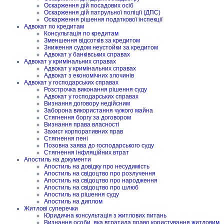
Оскарження дій посадових осіб
Оскарження дій патрульної поліції (ДПС)
Оскарження рішення податкової інспекції
Адвокат по кредитам
Консультація по кредитам
Зменшення відсотків за кредитом
Зниження судом неустойки за кредитом
Адвокат у банківських справах
Адвокат у кримінальних справах
Адвокат у кримінальних справах
Адвокат з економічних злочинів
Адвокат у господарських справах
Розстрочка виконання рішення суду
Адвокат у господарських справах
Визнання договору недійсним
Заборона використання чужого майна
Стягнення боргу за договором
Визнання права власності
Захист корпоративних прав
Стягнення пені
Позовна заява до господарського суду
Стягнення інфляційних втрат
Апостиль на документи
Апостиль на довідку про несудимість
Апостиль на свідоцтво про розлучення
Апостиль на свідоцтво про народження
Апостиль на свідоцтво про шлюб
Апостиль на рішення суду
Апостиль на диплом
Житлові суперечки
Юридична консультація з житлових питань
Визнання особи, яка втратила право користування житловим