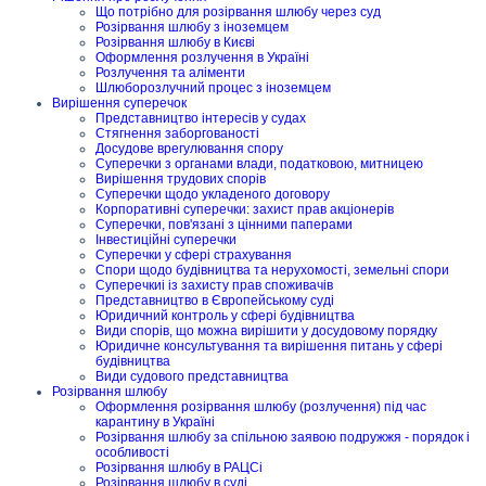
Що потрібно для розірвання шлюбу через суд
Розірвання шлюбу з іноземцем
Розірвання шлюбу в Києві
Оформлення розлучення в Україні
Розлучення та аліменти
Шлюборозлучний процес з іноземцем
Вирішення суперечок
Представництво інтересів у судах
Стягнення заборгованості
Досудове врегулювання спору
Суперечки з органами влади, податковою, митницею
Вирішення трудових спорів
Суперечки щодо укладеного договору
Корпоративні суперечки: захист прав акціонерів
Суперечки, пов'язані з цінними паперами
Інвестиційні суперечки
Суперечки у сфері страхування
Спори щодо будівництва та нерухомості, земельні спори
Суперечкиі із захисту прав споживачів
Представництво в Європейському суді
Юридичний контроль у сфері будівництва
Види спорів, що можна вирішити у досудовому порядку
Юридичне консультування та вирішення питань у сфері
будівництва
Види судового представництва
Розірвання шлюбу
Оформлення розірвання шлюбу (розлучення) під час
карантину в Україні
Розірвання шлюбу за спільною заявою подружжя - порядок і
особливості
Розірвання шлюбу в РАЦСі
Розірвання шлюбу в суді