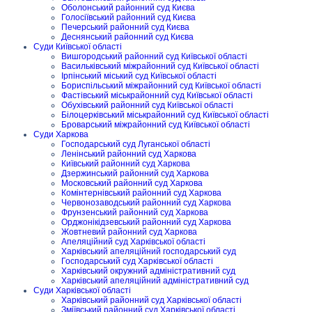
Оболонський районний суд Києва
Голосіївський районний суд Києва
Печерський районний суд Києва
Деснянський районний суд Києва
Суди Київської області
Вишгородський районний суд Київської області
Васильківський міжрайонний суд Київської області
Ірпінський міський суд Київської області
Бориспільський міжрайонний суд Київської області
Фастівський міськрайонний суд Київської області
Обухівський районний суд Київської області
Білоцерківський міськрайонний суд Київської області
Броварський міжрайонний суд Київської області
Суди Харкова
Господарський суд Луганської області
Ленінський районний суд Харкова
Київський районний суд Харкова
Дзержинський районний суд Харкова
Московський районний суд Харкова
Комінтернівський районний суд Харкова
Червонозаводський районний суд Харкова
Фрунзенський районний суд Харкова
Орджонікідзевський районний суд Харкова
Жовтневий районний суд Харкова
Апеляційний суд Харківської області
Харківський апеляційний господарський суд
Господарський суд Харківської області
Харківський окружний адміністративний суд
Харківський апеляційний адміністративний суд
Суди Харківської області
Харківський районний суд Харківської області
Зміївський районний суд Харківської області