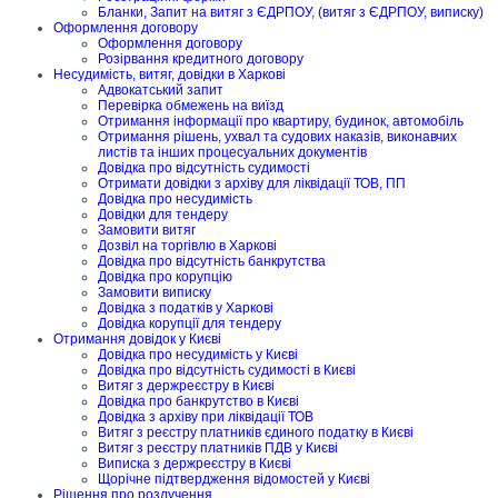
Бланки, Запит на витяг з ЄДРПОУ, (витяг з ЄДРПОУ, виписку)
Оформлення договору
Оформлення договору
Розірвання кредитного договору
Несудимість, витяг, довідки в Харкові
Адвокатський запит
Перевірка обмежень на виїзд
Отримання інформації про квартиру, будинок, автомобіль
Отримання рішень, ухвал та судових наказів, виконавчих
листів та інших процесуальних документів
Довідка про відсутність судимості
Отримати довідки з архіву для ліквідації ТОВ, ПП
Довідка про несудимість
Довідки для тендеру
Замовити витяг
Дозвіл на торгівлю в Харкові
Довідка про відсутність банкрутства
Довідка про корупцію
Замовити виписку
Довідка з податків у Харкові
Довідка корупції для тендеру
Отримання довідок у Києві
Довідка про несудимість у Києві
Довідка про відсутність судимості в Києві
Витяг з держреєстру в Києві
Довідка про банкрутство в Києві
Довідка з архіву при ліквідації ТОВ
Витяг з реєстру платників єдиного податку в Києві
Витяг з реєстру платників ПДВ у Києві
Виписка з держреєстру в Києві
Щорічне підтвердження відомостей у Києві
Рішення про розлучення