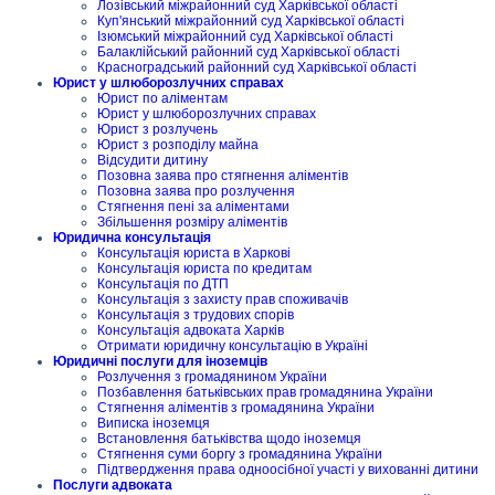
Лозівський міжрайонний суд Харківської області
Куп'янський міжрайонний суд Харківської області
Ізюмський міжрайонний суд Харківської області
Балаклійський районний суд Харківської області
Красноградський районний суд Харківської області
Юрист у шлюборозлучних справах
Юрист по аліментам
Юрист у шлюборозлучних справах
Юрист з розлучень
Юрист з розподілу майна
Відсудити дитину
Позовна заява про стягнення аліментів
Позовна заява про розлучення
Стягнення пені за аліментами
Збільшення розміру аліментів
Юридична консультація
Консультація юриста в Харкові
Консультація юриста по кредитам
Консультація по ДТП
Консультація з захисту прав споживачів
Консультація з трудових спорів
Консультація адвоката Харків
Отримати юридичну консультацію в Україні
Юридичні послуги для іноземців
Розлучення з громадянином України
Позбавлення батьківських прав громадянина України
Стягнення аліментів з громадянина України
Виписка іноземця
Встановлення батьківства щодо іноземця
Стягнення суми боргу з громадянина України
Підтвердження права одноосібної участі у вихованні дитини
Послуги адвоката