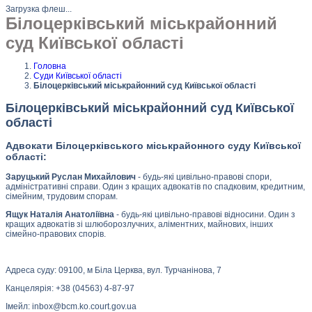
Загрузка флеш...
Білоцерківський міськрайонний
суд Київської області
Головна
Суди Київської області
Білоцерківський міськрайонний суд Київської області
Білоцерківський міськрайонний суд Київської
області
Адвокати Білоцерківського міськрайонного суду Київської
області:
Заруцький Руслан Михайлович
- будь-які цивільно-правові спори,
адміністративні справи. Один з кращих адвокатів по спадковим, кредитним,
сімейним, трудовим спорам.
Ящук Наталія Анатоліївна
- будь-які цивільно-правові відносини. Один з
кращих адвокатів зі шлюборозлучних, аліментних, майнових, інших
сімейно-правових спорів.
Адреса суду: 09100, м Біла Церква, вул. Турчанінова, 7
Канцелярія: +38 (04563) 4-87-97
Імейл: inbox@bcm.ko.court.gov.ua