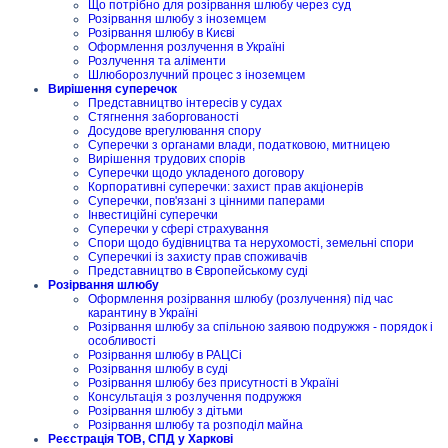
Що потрібно для розірвання шлюбу через суд
Розірвання шлюбу з іноземцем
Розірвання шлюбу в Києві
Оформлення розлучення в Україні
Розлучення та аліменти
Шлюборозлучний процес з іноземцем
Вирішення суперечок
Представництво інтересів у судах
Стягнення заборгованості
Досудове врегулювання спору
Суперечки з органами влади, податковою, митницею
Вирішення трудових спорів
Суперечки щодо укладеного договору
Корпоративні суперечки: захист прав акціонерів
Суперечки, пов'язані з цінними паперами
Інвестиційні суперечки
Суперечки у сфері страхування
Спори щодо будівництва та нерухомості, земельні спори
Суперечкиі із захисту прав споживачів
Представництво в Європейському суді
Розірвання шлюбу
Оформлення розірвання шлюбу (розлучення) під час
карантину в Україні
Розірвання шлюбу за спільною заявою подружжя - порядок і
особливості
Розірвання шлюбу в РАЦСі
Розірвання шлюбу в суді
Розірвання шлюбу без присутності в Україні
Консультація з розлучення подружжя
Розірвання шлюбу з дітьми
Розірвання шлюбу та розподіл майна
Реєстрація ТОВ, СПД у Харкові