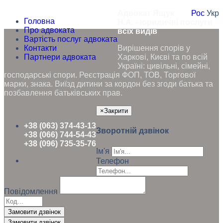
Адвокат Ящук
Рос
Укр
Головна
Н.А. - юридичні послуги
Про адвоката
всіх видів
Вартість послуг адвоката
Контакти
Вирішення спорів у
Партнери адвоката
Харкові, Києві та по всій
Україні: цивільні, сімейні,
господарські спори. Реєстрація ФОП, ТОВ, Торгової
марки, знака. Виїзд дитини за кордон без згоди батька та
позбавлення батьківських прав.
×
Закрити
+38 (063) 374-43-13
Зворотній дзвінок
+38 (066) 744-54-43
+38 (096) 735-35-76
Ім'я
Телефон
Повідомлення
Замовити дзвінок