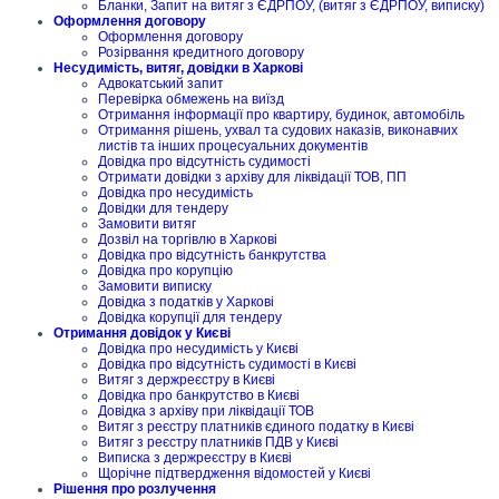
Бланки, Запит на витяг з ЄДРПОУ, (витяг з ЄДРПОУ, виписку)
Оформлення договору
Оформлення договору
Розірвання кредитного договору
Несудимість, витяг, довідки в Харкові
Адвокатський запит
Перевірка обмежень на виїзд
Отримання інформації про квартиру, будинок, автомобіль
Отримання рішень, ухвал та судових наказів, виконавчих
листів та інших процесуальних документів
Довідка про відсутність судимості
Отримати довідки з архіву для ліквідації ТОВ, ПП
Довідка про несудимість
Довідки для тендеру
Замовити витяг
Дозвіл на торгівлю в Харкові
Довідка про відсутність банкрутства
Довідка про корупцію
Замовити виписку
Довідка з податків у Харкові
Довідка корупції для тендеру
Отримання довідок у Києві
Довідка про несудимість у Києві
Довідка про відсутність судимості в Києві
Витяг з держреєстру в Києві
Довідка про банкрутство в Києві
Довідка з архіву при ліквідації ТОВ
Витяг з реєстру платників єдиного податку в Києві
Витяг з реєстру платників ПДВ у Києві
Виписка з держреєстру в Києві
Щорічне підтвердження відомостей у Києві
Рішення про розлучення