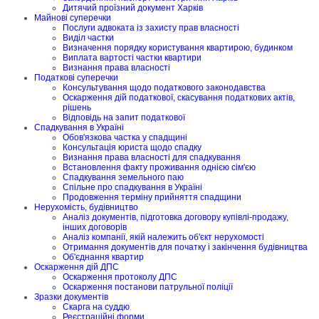
Дитячий проїзний документ Харків
Майнові суперечки
Послуги адвоката із захисту прав власності
Виділ частки
Визначення порядку користування квартирою, будинком
Виплата вартості частки квартири
Визнання права власності
Податкові суперечки
Консультування щодо податкового законодавства
Оскарження дій податкової, скасування податкових актів,
рішень
Відповідь на запит податкової
Спадкування в Україні
Обов'язкова частка у спадщині
Консультація юриста щодо спадку
Визнання права власності для спадкування
Встановлення факту проживання однією сім'єю
Спадкування земельного паю
Спільне про спадкування в Україні
Продовження терміну прийняття спадщини
Нерухомість, будівництво
Аналіз документів, підготовка договору купівлі-продажу,
інших договорів
Аналіз компанії, якій належить об'єкт нерухомості
Отримання документів для початку і закінчення будівництва
Об'єднання квартир
Оскарження дій ДПС
Оскарження протоколу ДПС
Оскарження постанови патрульної поліції
Зразки документів
Скарга на суддю
Реєстраційні форми