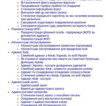
Встановлення факту родинних відносин
Продовження терміну прийняття спадщини
Стягнення інфляційних втрат
Внесення змін до актового запису
Стягнення середнього заробітку за час затримки розрахунку
при звільненні
Скасування податкового повідомлення-рішення
Скасування рішення суду, ухваленого на користь банку
Перереєстрація ФОП
Перереєстрація фізичної особи - підприємця (ФОП) за
допомогою адвоката
Перереєстрація ФОП
Абонентське обслуговування
Абонентське обслуговування приватних підприємців
Абонентське обслуговування для юридичних осіб
Адвокат Київ
Сімейний адвокат у Києві, Харкові, по всій Україні
Як отримати свідоцтво про смерть на території Луганська,
Донецька, Криму
Адвокат Україна - послуги досвідчених адвокатів
Сімейний адвокат Київ - аліменти, розірвання шлюбу
Адвокат по спадкуванню (спадкових спорах) в Києві
Стягнення аліментів у Києві, Харкові, по всій Україні
Адвокат Київ - послуги
Адвокатський запит
Адвокатський запит
Вимоги до адвокатського запиту
Адміністративні суперечки
Стягнення пенсії, юрист з пенсійних питань
Оскарження акта екологічної інспекції
Адвокат з адміністративних справ
Оскарження дій Держгеокадастру