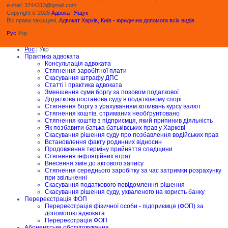
e-mail: 3744313@gmail.com
Copyright © 2025
Адвокат Ящук
Всі права захищені.
Адвокат Харків, Київ - юридична допомога всіх видів
Рус
Укр
Рос
| Укр
Практика адвоката
Консультація адвоката
Стягнення заробітної плати
Скасування штрафу ДПС
Статті і практика адвоката
Зменшення суми боргу за позовом податкової
Додаткова постанова суду в податковому спорі
Стягнення боргу з урахуванням коливань курсу валют
Стягнення коштів, отриманих необґрунтовано
Стягнення коштів з підприємця, який припинив діяльність
Як позбавити батька батьківських прав у Харкові
Скасування рішення суду про позбавлення водійських прав
Встановлення факту родинних відносин
Продовження терміну прийняття спадщини
Стягнення інфляційних втрат
Внесення змін до актового запису
Стягнення середнього заробітку за час затримки розрахунку
при звільненні
Скасування податкового повідомлення-рішення
Скасування рішення суду, ухваленого на користь банку
Перереєстрація ФОП
Перереєстрація фізичної особи - підприємця (ФОП) за
допомогою адвоката
Перереєстрація ФОП
Абонентське обслуговування