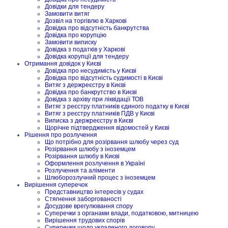
Довідки для тендеру
Замовити витяг
Дозвіл на торгівлю в Харкові
Довідка про відсутність банкрутства
Довідка про корупцію
Замовити виписку
Довідка з податків у Харкові
Довідка корупції для тендеру
Отримання довідок у Києві
Довідка про несудимість у Києві
Довідка про відсутність судимості в Києві
Витяг з держреєстру в Києві
Довідка про банкрутство в Києві
Довідка з архіву при ліквідації ТОВ
Витяг з реєстру платників єдиного податку в Києві
Витяг з реєстру платників ПДВ у Києві
Виписка з держреєстру в Києві
Щорічне підтвердження відомостей у Києві
Рішення про розлучення
Що потрібно для розірвання шлюбу через суд
Розірвання шлюбу з іноземцем
Розірвання шлюбу в Києві
Оформлення розлучення в Україні
Розлучення та аліменти
Шлюборозлучний процес з іноземцем
Вирішення суперечок
Представництво інтересів у судах
Стягнення заборгованості
Досудове врегулювання спору
Суперечки з органами влади, податковою, митницею
Вирішення трудових спорів
Суперечки щодо укладеного договору