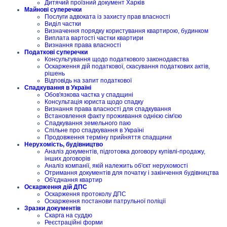
Дитячий проїзний документ Харків
Майнові суперечки
Послуги адвоката із захисту прав власності
Виділ частки
Визначення порядку користування квартирою, будинком
Виплата вартості частки квартири
Визнання права власності
Податкові суперечки
Консультування щодо податкового законодавства
Оскарження дій податкової, скасування податкових актів,
рішень
Відповідь на запит податкової
Спадкування в Україні
Обов'язкова частка у спадщині
Консультація юриста щодо спадку
Визнання права власності для спадкування
Встановлення факту проживання однією сім'єю
Спадкування земельного паю
Спільне про спадкування в Україні
Продовження терміну прийняття спадщини
Нерухомість, будівництво
Аналіз документів, підготовка договору купівлі-продажу,
інших договорів
Аналіз компанії, якій належить об'єкт нерухомості
Отримання документів для початку і закінчення будівництва
Об'єднання квартир
Оскарження дій ДПС
Оскарження протоколу ДПС
Оскарження постанови патрульної поліції
Зразки документів
Скарга на суддю
Реєстраційні форми