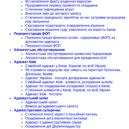
Встановлення факту родинних відносин
Продовження терміну прийняття спадщини
Стягнення інфляційних втрат
Внесення змін до актового запису
Стягнення середнього заробітку за час затримки розрахунку
при звільненні
Скасування податкового повідомлення-рішення
Скасування рішення суду, ухваленого на користь банку
Перереєстрація ФОП
Перереєстрація фізичної особи - підприємця (ФОП) за
допомогою адвоката
Перереєстрація ФОП
Абонентське обслуговування
Абонентське обслуговування приватних підприємців
Абонентське обслуговування для юридичних осіб
Адвокат Київ
Сімейний адвокат у Києві, Харкові, по всій Україні
Як отримати свідоцтво про смерть на території Луганська,
Донецька, Криму
Адвокат Україна - послуги досвідчених адвокатів
Сімейний адвокат Київ - аліменти, розірвання шлюбу
Адвокат по спадкуванню (спадкових спорах) в Києві
Стягнення аліментів у Києві, Харкові, по всій Україні
Адвокат Київ - послуги
Адвокатський запит
Адвокатський запит
Вимоги до адвокатського запиту
Адміністративні суперечки
Стягнення пенсії, юрист з пенсійних питань
Оскарження акта екологічної інспекції
Адвокат з адміністративних справ
Оскарження дій Держгеокадастру