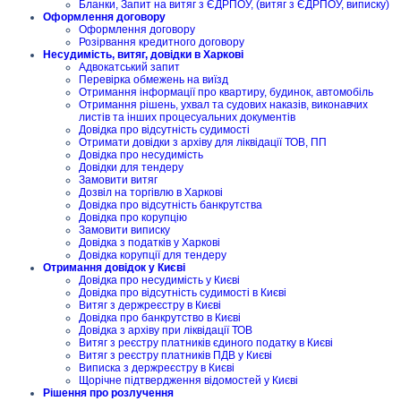
Бланки, Запит на витяг з ЄДРПОУ, (витяг з ЄДРПОУ, виписку)
Оформлення договору
Оформлення договору
Розірвання кредитного договору
Несудимість, витяг, довідки в Харкові
Адвокатський запит
Перевірка обмежень на виїзд
Отримання інформації про квартиру, будинок, автомобіль
Отримання рішень, ухвал та судових наказів, виконавчих
листів та інших процесуальних документів
Довідка про відсутність судимості
Отримати довідки з архіву для ліквідації ТОВ, ПП
Довідка про несудимість
Довідки для тендеру
Замовити витяг
Дозвіл на торгівлю в Харкові
Довідка про відсутність банкрутства
Довідка про корупцію
Замовити виписку
Довідка з податків у Харкові
Довідка корупції для тендеру
Отримання довідок у Києві
Довідка про несудимість у Києві
Довідка про відсутність судимості в Києві
Витяг з держреєстру в Києві
Довідка про банкрутство в Києві
Довідка з архіву при ліквідації ТОВ
Витяг з реєстру платників єдиного податку в Києві
Витяг з реєстру платників ПДВ у Києві
Виписка з держреєстру в Києві
Щорічне підтвердження відомостей у Києві
Рішення про розлучення