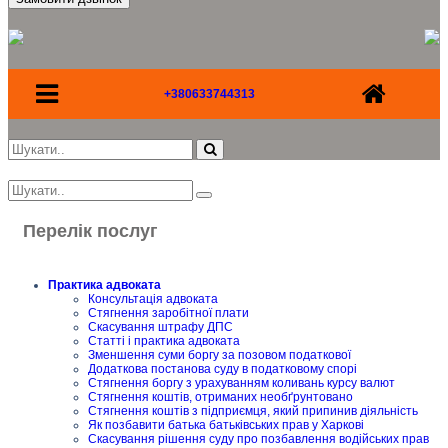
+380633744313
Перелік послуг
Практика адвоката
Консультація адвоката
Стягнення заробітної плати
Скасування штрафу ДПС
Статті і практика адвоката
Зменшення суми боргу за позовом податкової
Додаткова постанова суду в податковому спорі
Стягнення боргу з урахуванням коливань курсу валют
Стягнення коштів, отриманих необґрунтовано
Стягнення коштів з підприємця, який припинив діяльність
Як позбавити батька батьківських прав у Харкові
Скасування рішення суду про позбавлення водійських прав