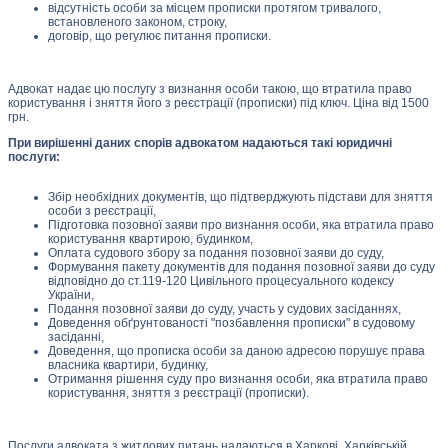
відсутність особи за місцем прописки протягом тривалого,
встановленого законом, строку,
договір, що регулює питання прописки.
Адвокат надає цю послугу з визнання особи такою, що втратила право
користування і зняття його з реєстрації (прописки) під ключ. Ціна від 1500
грн.
При вирішенні даних спорів адвокатом надаються такі юридичні
послуги:
Збір необхідних документів, що підтверджують підстави для зняття
особи з реєстрації,
Підготовка позовної заяви про визнання особи, яка втратила право
користування квартирою, будинком,
Оплата судового збору за подання позовної заяви до суду,
Формування пакету документів для подання позовної заяви до суду
відповідно до ст.119-120 Цивільного процесуального кодексу
України,
Подання позовної заяви до суду, участь у судових засіданнях,
Доведення обґрунтованості "позбавлення прописки" в судовому
засіданні,
Доведення, що прописка особи за даною адресою порушує права
власника квартири, будинку,
Отримання рішення суду про визнання особи, яка втратила право
користування, зняття з реєстрації (прописки).
Послуги адвоката з житлових питань надаються в Харкові, Харківській