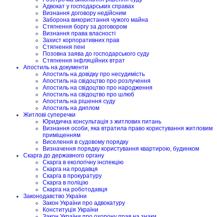
Адвокат у господарських справах
Визнання договору недійсним
Заборона використання чужого майна
Стягнення боргу за договором
Визнання права власності
Захист корпоративних прав
Стягнення пені
Позовна заява до господарського суду
Стягнення інфляційних втрат
Апостиль на документи
Апостиль на довідку про несудимість
Апостиль на свідоцтво про розлучення
Апостиль на свідоцтво про народження
Апостиль на свідоцтво про шлюб
Апостиль на рішення суду
Апостиль на диплом
Житлові суперечки
Юридична консультація з житлових питань
Визнання особи, яка втратила право користування житловим
приміщенням
Виселення в судовому порядку
Визначення порядку користування квартирою, будинком
Скарга до державного органу
Скарга в екологічну інспекцію
Скарга на продавця
Скарга в прокуратуру
Скарга в поліцію
Скарга на роботодавця
Законодавство України
Закон України про адвокатуру
Конституція України
Закон України про охорону прав на знаки