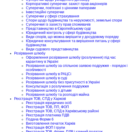
Корпоративні суперечки: захист прав акціонерів
Суперечки, пов'язані з цінними паперами
Інвестиційні суперечки
Суперечки у сфері страхування
Спори щодо будівництва та нерухомості, земельні спори
Суперечкиі із захисту прав споживачів
Представництво в Європейському суді
Юридичний контроль у сфері будівництва
Види спорів, що можна вирішити у досудовому порядку
Юридичне консультування та вирішення питань у сфері
будівництва
Види судового представництва
Розірвання шлюбу
Оформлення розірвання шлюбу (розлучення) під час
карантину в Україні
Розірвання шлюбу за спільною заявою подружжя - порядок і
особливості
Розірвання шлюбу в РАЦСі
Розірвання шлюбу в суді
Розірвання шлюбу без присутності в Україні
Консультація з розлучення подружжя
Розірвання шлюбу з дітьми
Розірвання шлюбу та розподіл майна
Реєстрація ТОВ, СПД у Харкові
Реєстрація юридичних осіб
Реєстрація ТОВ, ПП, ФОП
Реєстрація ТОВ, СПД в Харківському районі
Реєстрація платника ПДВ
Подача Форми 6
Виготовлення печаток Харків
Реєстрація ФОП I групи
Реєстрація ТОВ, фірми, ПДВ і єдиний податок