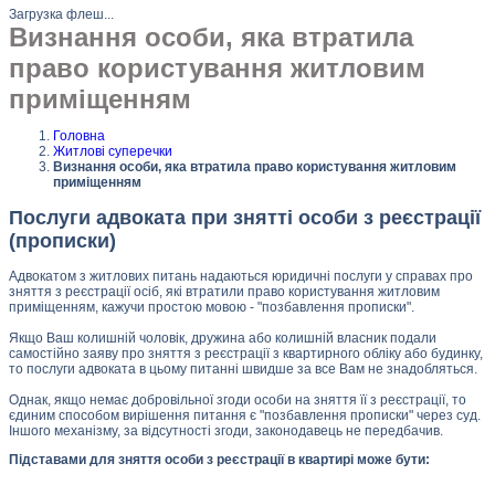
Загрузка флеш...
Визнання особи, яка втратила
право користування житловим
приміщенням
Головна
Житлові суперечки
Визнання особи, яка втратила право користування житловим
приміщенням
Послуги адвоката при знятті особи з реєстрації
(прописки)
Адвокатом з житлових питань надаються юридичні послуги у справах про
зняття з реєстрації осіб, які втратили право користування житловим
приміщенням, кажучи простою мовою - "позбавлення прописки".
Якщо Ваш колишній чоловік, дружина або колишній власник подали
самостійно заяву про зняття з реєстрації з квартирного обліку або будинку,
то послуги адвоката в цьому питанні швидше за все Вам не знадобляться.
Однак, якщо немає добровільної згоди особи на зняття її з реєстрації, то
єдиним способом вирішення питання є "позбавлення прописки" через суд.
Іншого механізму, за відсутності згоди, законодавець не передбачив.
Підставами для зняття особи з реєстрації в квартирі може бути: