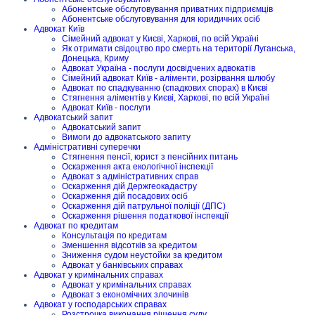
Абонентське обслуговування приватних підприємців
Абонентське обслуговування для юридичних осіб
Адвокат Київ
Сімейний адвокат у Києві, Харкові, по всій Україні
Як отримати свідоцтво про смерть на території Луганська,
Донецька, Криму
Адвокат Україна - послуги досвідчених адвокатів
Сімейний адвокат Київ - аліменти, розірвання шлюбу
Адвокат по спадкуванню (спадкових спорах) в Києві
Стягнення аліментів у Києві, Харкові, по всій Україні
Адвокат Київ - послуги
Адвокатський запит
Адвокатський запит
Вимоги до адвокатського запиту
Адміністративні суперечки
Стягнення пенсії, юрист з пенсійних питань
Оскарження акта екологічної інспекції
Адвокат з адміністративних справ
Оскарження дій Держгеокадастру
Оскарження дій посадових осіб
Оскарження дій патрульної поліції (ДПС)
Оскарження рішення податкової інспекції
Адвокат по кредитам
Консультація по кредитам
Зменшення відсотків за кредитом
Зниження судом неустойки за кредитом
Адвокат у банківських справах
Адвокат у кримінальних справах
Адвокат у кримінальних справах
Адвокат з економічних злочинів
Адвокат у господарських справах
Розстрочка виконання рішення суду