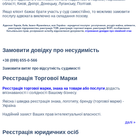
області, Києві, Дніпрі, Донецьку, Луганську, Полтаві.
Якщо клієнт бажає брати участь у суді самостійно, то можливо замовити
послугу адвоката виключно на складання позову.
Адвокат Харків, Київ, Івано-Франківськ, вся Україна - юридичні послуги: розлучення, розділ майна, аліменти,
реєстрація підприємства, реєстрація ТОВ, реєстрація торгової марки, реєстрація ФОП, позбавлення
батьківських прав, розірвання шлюбу, відновлення документів,
отримання довідки про сімейний стан
Замовити довідку про несудимість
+38 (099) 655-0-566
Замовити витяг про відсутність судимості
Реєстрація Торгової Марки
Реєстрація торгової марки, знака на товари або послуги
додасть
впізнаваності і солідності Вашому бізнесу.
Якісна і швидка реєстрація знака, логотипу, бренду (торгової марки) -
Україна
Надійний захист Ваших прав інтелектуальної власності.
далі »
Реєстрація юридичних осіб