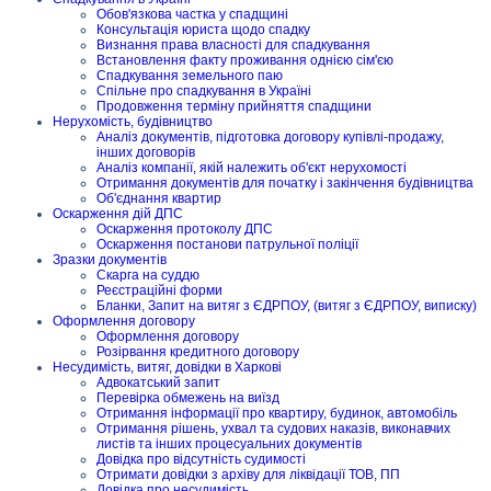
Обов'язкова частка у спадщині
Консультація юриста щодо спадку
Визнання права власності для спадкування
Встановлення факту проживання однією сім'єю
Спадкування земельного паю
Спільне про спадкування в Україні
Продовження терміну прийняття спадщини
Нерухомість, будівництво
Аналіз документів, підготовка договору купівлі-продажу,
інших договорів
Аналіз компанії, якій належить об'єкт нерухомості
Отримання документів для початку і закінчення будівництва
Об'єднання квартир
Оскарження дій ДПС
Оскарження протоколу ДПС
Оскарження постанови патрульної поліції
Зразки документів
Скарга на суддю
Реєстраційні форми
Бланки, Запит на витяг з ЄДРПОУ, (витяг з ЄДРПОУ, виписку)
Оформлення договору
Оформлення договору
Розірвання кредитного договору
Несудимість, витяг, довідки в Харкові
Адвокатський запит
Перевірка обмежень на виїзд
Отримання інформації про квартиру, будинок, автомобіль
Отримання рішень, ухвал та судових наказів, виконавчих
листів та інших процесуальних документів
Довідка про відсутність судимості
Отримати довідки з архіву для ліквідації ТОВ, ПП
Довідка про несудимість