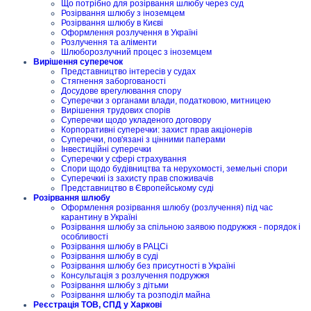
Що потрібно для розірвання шлюбу через суд
Розірвання шлюбу з іноземцем
Розірвання шлюбу в Києві
Оформлення розлучення в Україні
Розлучення та аліменти
Шлюборозлучний процес з іноземцем
Вирішення суперечок
Представництво інтересів у судах
Стягнення заборгованості
Досудове врегулювання спору
Суперечки з органами влади, податковою, митницею
Вирішення трудових спорів
Суперечки щодо укладеного договору
Корпоративні суперечки: захист прав акціонерів
Суперечки, пов'язані з цінними паперами
Інвестиційні суперечки
Суперечки у сфері страхування
Спори щодо будівництва та нерухомості, земельні спори
Суперечкиі із захисту прав споживачів
Представництво в Європейському суді
Розірвання шлюбу
Оформлення розірвання шлюбу (розлучення) під час
карантину в Україні
Розірвання шлюбу за спільною заявою подружжя - порядок і
особливості
Розірвання шлюбу в РАЦСі
Розірвання шлюбу в суді
Розірвання шлюбу без присутності в Україні
Консультація з розлучення подружжя
Розірвання шлюбу з дітьми
Розірвання шлюбу та розподіл майна
Реєстрація ТОВ, СПД у Харкові