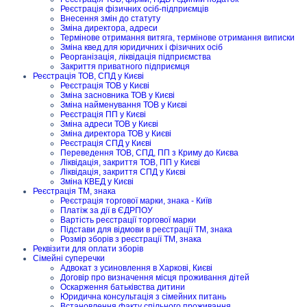
Реєстрація фізичних осіб-підприємців
Внесення змін до статуту
Зміна директора, адреси
Термінове отримання витяга, термінове отримання виписки
Зміна квед для юридичних і фізичних осіб
Реорганізація, ліквідація підприємства
Закриття приватного підприємця
Реєстрація ТОВ, СПД у Києві
Реєстрація ТОВ у Києві
Зміна засновника ТОВ у Києві
Зміна найменування ТОВ у Києві
Реєстрація ПП у Києві
Зміна адреси ТОВ у Києві
Зміна директора ТОВ у Києві
Реєстрація СПД у Києві
Переведення ТОВ, СПД, ПП з Криму до Києва
Ліквідація, закриття ТОВ, ПП у Києві
Ліквідація, закриття СПД у Києві
Зміна КВЕД у Києві
Реєстрація ТМ, знака
Реєстрація торгової марки, знака - Київ
Платіж за дії в ЄДРПОУ
Вартість реєстрації торгової марки
Підстави для відмови в реєстрації ТМ, знака
Розмір зборів з реєстрації ТМ, знака
Реквізити для оплати зборів
Сімейні суперечки
Адвокат з усиновлення в Харкові, Києві
Договір про визначення місця проживання дітей
Оскарження батьківства дитини
Юридична консультація з сімейних питань
Встановлення факту спільного проживання