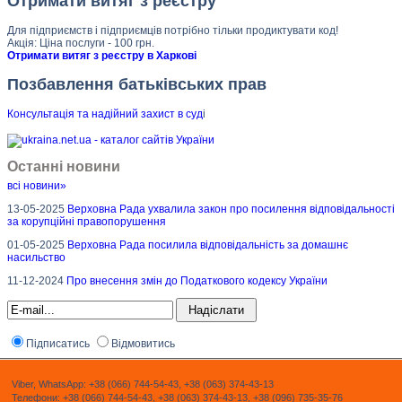
Отримати витяг з реєстру
Для підприємств і підприємців потрібно тільки продиктувати код!
Акція: Ціна послуги - 100 грн.
Отримати витяг з реєстру в Харкові
Позбавлення батьківських прав
Консультація та надійний захист в суд
і
Останні новини
всі новини»
13-05-2025
Верховна Рада ухвалила закон про посилення відповідальності
за корупційні правопорушення
01-05-2025
Верховна Рада посилила відповідальність за домашнє
насильство
11-12-2024
Про внесення змін до Податкового кодексу України
Підписатись
Відмовитись
Viber, WhatsApp: +38 (066) 744-54-43, +38 (063) 374-43-13
Телефони: +38 (066) 744-54-43, +38 (063) 374-43-13, +38 (096) 735-35-76