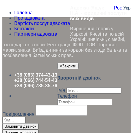
Адвокат Ящук
Рос
Укр
Головна
Н.А. - юридичні послуги
Про адвоката
всіх видів
Вартість послуг адвоката
Контакти
Вирішення спорів у
Партнери адвоката
Харкові, Києві та по всій
Україні: цивільні, сімейні,
господарські спори. Реєстрація ФОП, ТОВ, Торгової
марки, знака. Виїзд дитини за кордон без згоди батька та
позбавлення батьківських прав.
×
Закрити
+38 (063) 374-43-13
Зворотній дзвінок
+38 (066) 744-54-43
+38 (096) 735-35-76
Ім'я
Телефон
Повідомлення
Замовити дзвінок