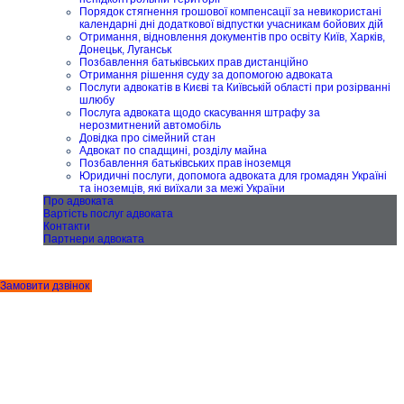
Порядок стягнення грошової компенсації за невикористані
календарні дні додаткової відпустки учасникам бойових дій
Отримання, відновлення документів про освіту Київ, Харків,
Донецьк, Луганськ
Позбавлення батьківських прав дистанційно
Отримання рішення суду за допомогою адвоката
Послуги адвокатів в Києві та Київській області при розірванні
шлюбу
Послуга адвоката щодо скасування штрафу за
нерозмитнений автомобіль
Довідка про сімейний стан
Адвокат по спадщині, розділу майна
Позбавлення батьківських прав іноземця
Юридичні послуги, допомога адвоката для громадян Україні
та іноземців, які виїхали за межі України
Про адвоката
Вартість послуг адвоката
Контакти
Партнери адвоката
Замовити дзвінок