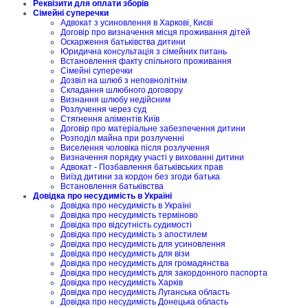
Реквізити для оплати зборів
Сімейні суперечки
Адвокат з усиновлення в Харкові, Києві
Договір про визначення місця проживання дітей
Оскарження батьківства дитини
Юридична консультація з сімейних питань
Встановлення факту спільного проживання
Сімейні суперечки
Дозвіл на шлюб з неповнолітнім
Складання шлюбного договору
Визнання шлюбу недійсним
Розлучення через суд
Стягнення аліментів Київ
Договір про матеріальне забезпечення дитини
Розподіл майна при розлученні
Виселення чоловіка після розлучення
Визначення порядку участі у вихованні дитини
Адвокат - Позбавлення батьківських прав
Виїзд дитини за кордон без згоди батька
Встановлення батьківства
Довідка про несудимість в Україні
Довідка про несудимість в Україні
Довідка про несудимість терміново
Довідка про відсутність судимості
Довідка про несудимість з апостилем
Довідка про несудимість для усиновлення
Довідка про несудимість для візи
Довідка про несудимість для громадянства
Довідка про несудимість для закордонного паспорта
Довідка про несудимість Харків
Довідка про несудимість Луганська область
Довідка про несудимість Донецька область