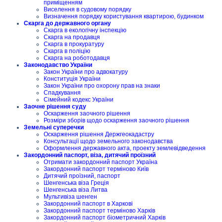
приміщенням
Виселення в судовому порядку
Визначення порядку користування квартирою, будинком
Скарга до державного органу
Скарга в екологічну інспекцію
Скарга на продавця
Скарга в прокуратуру
Скарга в поліцію
Скарга на роботодавця
Законодавство України
Закон України про адвокатуру
Конституція України
Закон України про охорону прав на знаки
Спадкування
Сімейний кодекс України
Заочне рішення суду
Оскарження заочного рішення
Розміри зборів щодо оскарження заочного рішення
Земельні суперечки
Оскарження рішення Держгеокадастру
Консультації щодо земельного законодавства
Оформлення державного акта, проекту землевідведення
Закордонний паспорт, віза, дитячий проїзний
Отримати закордонний паспорт Україна
Закордонний паспорт терміново Київ
Дитячий проїзний, паспорт
Шенгенська віза Греція
Шенгенська віза Литва
Мультивіза шенген
Закордонний паспорт в Харкові
Закордонний паспорт терміново Харків
Закордонний паспорт біометричний Харків