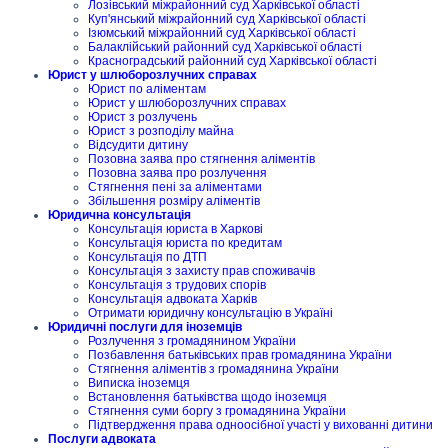
Лозівський міжрайонний суд Харківської області
Куп'янський міжрайонний суд Харківської області
Ізюмський міжрайонний суд Харківської області
Балаклійський районний суд Харківської області
Красноградський районний суд Харківської області
Юрист у шлюборозлучних справах
Юрист по аліментам
Юрист у шлюборозлучних справах
Юрист з розлучень
Юрист з розподілу майна
Відсудити дитину
Позовна заява про стягнення аліментів
Позовна заява про розлучення
Стягнення пені за аліментами
Збільшення розміру аліментів
Юридична консультація
Консультація юриста в Харкові
Консультація юриста по кредитам
Консультація по ДТП
Консультація з захисту прав споживачів
Консультація з трудових спорів
Консультація адвоката Харків
Отримати юридичну консультацію в Україні
Юридичні послуги для іноземців
Розлучення з громадянином України
Позбавлення батьківських прав громадянина України
Стягнення аліментів з громадянина України
Виписка іноземця
Встановлення батьківства щодо іноземця
Стягнення суми боргу з громадянина України
Підтвердження права одноосібної участі у вихованні дитини
Послуги адвоката