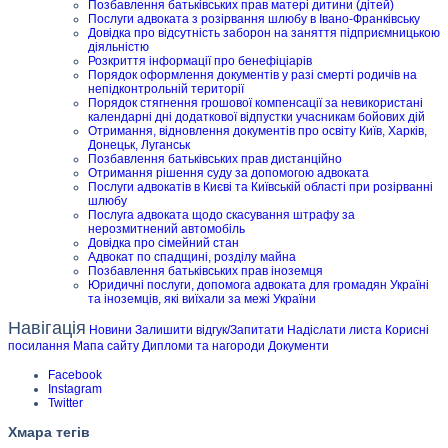
Позбавлення батьківських прав матері дитини (дітей)
Послуги адвоката з розірвання шлюбу в Івано-Франківську
Довідка про відсутність заборон на заняття підприємницькою
діяльністю
Розкриття інформації про бенефіціарів
Порядок оформлення документів у разі смерті родичів на
непідконтрольній території
Порядок стягнення грошової компенсації за невикористані
календарні дні додаткової відпустки учасникам бойових дій
Отримання, відновлення документів про освіту Київ, Харків,
Донецьк, Луганськ
Позбавлення батьківських прав дистанційно
Отримання рішення суду за допомогою адвоката
Послуги адвокатів в Києві та Київській області при розірванні
шлюбу
Послуга адвоката щодо скасування штрафу за
нерозмитнений автомобіль
Довідка про сімейний стан
Адвокат по спадщині, розділу майна
Позбавлення батьківських прав іноземця
Юридичні послуги, допомога адвоката для громадян Україні
та іноземців, які виїхали за межі України
Навігація
Новини
Залишити відгук/Запитати
Надіслати листа
Корисні
посилання
Мапа сайту
Дипломи та нагороди
Документи
Facebook
Instagram
Twitter
Хмара тегів