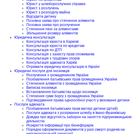
Юрист у шлюборозлучних справах
Юрист з розлучень
Юрист з розподілу майна
Відсудити дитину
Позовна заява про стягнення аліментів
Позовна заява про розлучення
Стягнення пені за аліментами
Збільшення розміру аліментів
Юридична консультація
Консультація юриста в Харкові
Консультація юриста по кредитам
Консультація по ДТП
Консультація з захисту прав споживачів
Консультація з трудових спорів
Консультація адвоката Харків
Отримати юридичну консультацію в Україні
Юридичні послуги для іноземців
Розлучення з громадянином України
Позбавлення батьківських прав громадянина України
Стягнення аліментів з громадянина України
Виписка іноземця
Встановлення батьківства щодо іноземця
Стягнення суми боргу з громадянина України
Підтвердження права одноосібної участі у вихованні дитини
Послуги адвоката
Позбавлення батьківських прав матері дитини (дітей)
Послуги адвоката з розірвання шлюбу в Івано-Франківську
Довідка про відсутність заборон на заняття підприємницькою
діяльністю
Розкриття інформації про бенефіціарів
Порядок оформлення документів у разі смерті родичів на
непідконтрольній території