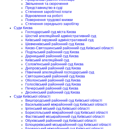
Звільнення та скорочення
Представництво в суді
Стягнення заробітної плати
Відновлення на роботі
Повернення трудової книжки
Стягнення середнього заробітку
Суди Києва
Господарський суд міста Києва
Шостий апеляційний адміністративний суд
Київський окружний адміністративний суд
Шевченківський районний суд Києва
Києво-Святошинський районний суд Київської області
Подільський районний суд Києва
Дарницький районний суд Києва
Київський апеляційний суд
Солом'янський районний суд Києва
Дніпровський районний суд Києва
Північний апеляційний господарський суд
Святошинський районний суд Києва
Оболонський районний суд Києва
Голосіївський районний суд Києва
Печерський районний суд Києва
Деснянський районний суд Києва
Суди Київської області
Вишгородський районний суд Київської області
Васильківський міжрайонний суд Київської області
Ірпінський міський суд Київської області
Бориспільський міжрайонний суд Київської області
Фастівський міськрайонний суд Київської області
Обухівський районний суд Київської області
Білоцерківський міськрайонний суд Київської області
Броварський міжрайонний суд Київської області