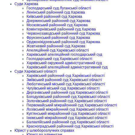
Суди Харкова
Господарський суд Луганської області
Ленінський районний суд Харкова
Київський районний суд Харкова
Дзержинський районний суд Харкова
Московський районний суд Харкова
Комінтернівський районний суд Харкова
Червонозаводський районний суд Харкова
Фрунзенський районний суд Харкова
Орджонікідзевський районний суд Харкова
Жовтневий районний суд Харкова
Апеляційний суд Харківської області
Харківський апеляційний господарський суд
Господарський суд Харківської області
Харківський окружний адміністративний суд
Харківський апеляційний адміністративний суд
Суди Харківської області
Харківський районний суд Харківської області
Зміївський районний суд Харківської області
Люботинський міський суд Харківської області
Чугуївський міський суд Харківської області
Дергачівський районний суд Харківської області
Богодухівський районний суд Харківської області
Золочівський районний суд Харківської області
Первомайський міжрайонний суд Харківської області
Лозівський міжрайонний суд Харківської області
Куп'янський міжрайонний суд Харківської області
Ізюмський міжрайонний суд Харківської області
Балаклійський районний суд Харківської області
Красноградський районний суд Харківської області
Юрист у шлюборозлучних справах
Юрист по аліментам