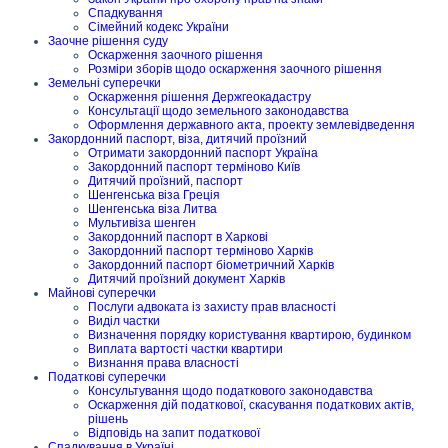
Спадкування
Сімейний кодекс України
Заочне рішення суду
Оскарження заочного рішення
Розміри зборів щодо оскарження заочного рішення
Земельні суперечки
Оскарження рішення Держгеокадастру
Консультації щодо земельного законодавства
Оформлення державного акта, проекту землевідведення
Закордонний паспорт, віза, дитячий проїзний
Отримати закордонний паспорт Україна
Закордонний паспорт терміново Київ
Дитячий проїзний, паспорт
Шенгенська віза Греція
Шенгенська віза Литва
Мультивіза шенген
Закордонний паспорт в Харкові
Закордонний паспорт терміново Харків
Закордонний паспорт біометричний Харків
Дитячий проїзний документ Харків
Майнові суперечки
Послуги адвоката із захисту прав власності
Виділ частки
Визначення порядку користування квартирою, будинком
Виплата вартості частки квартири
Визнання права власності
Податкові суперечки
Консультування щодо податкового законодавства
Оскарження дій податкової, скасування податкових актів,
рішень
Відповідь на запит податкової
Спадкування в Україні