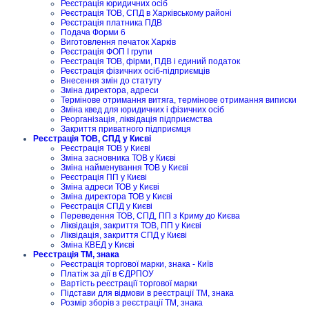
Реєстрація юридичних осіб
Реєстрація ТОВ, СПД в Харківському районі
Реєстрація платника ПДВ
Подача Форми 6
Виготовлення печаток Харків
Реєстрація ФОП I групи
Реєстрація ТОВ, фірми, ПДВ і єдиний податок
Реєстрація фізичних осіб-підприємців
Внесення змін до статуту
Зміна директора, адреси
Термінове отримання витяга, термінове отримання виписки
Зміна квед для юридичних і фізичних осіб
Реорганізація, ліквідація підприємства
Закриття приватного підприємця
Реєстрація ТОВ, СПД у Києві
Реєстрація ТОВ у Києві
Зміна засновника ТОВ у Києві
Зміна найменування ТОВ у Києві
Реєстрація ПП у Києві
Зміна адреси ТОВ у Києві
Зміна директора ТОВ у Києві
Реєстрація СПД у Києві
Переведення ТОВ, СПД, ПП з Криму до Києва
Ліквідація, закриття ТОВ, ПП у Києві
Ліквідація, закриття СПД у Києві
Зміна КВЕД у Києві
Реєстрація ТМ, знака
Реєстрація торгової марки, знака - Київ
Платіж за дії в ЄДРПОУ
Вартість реєстрації торгової марки
Підстави для відмови в реєстрації ТМ, знака
Розмір зборів з реєстрації ТМ, знака