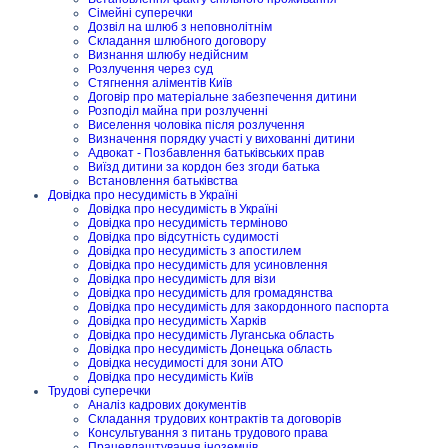
Сімейні суперечки
Дозвіл на шлюб з неповнолітнім
Складання шлюбного договору
Визнання шлюбу недійсним
Розлучення через суд
Стягнення аліментів Київ
Договір про матеріальне забезпечення дитини
Розподіл майна при розлученні
Виселення чоловіка після розлучення
Визначення порядку участі у вихованні дитини
Адвокат - Позбавлення батьківських прав
Виїзд дитини за кордон без згоди батька
Встановлення батьківства
Довідка про несудимість в Україні
Довідка про несудимість в Україні
Довідка про несудимість терміново
Довідка про відсутність судимості
Довідка про несудимість з апостилем
Довідка про несудимість для усиновлення
Довідка про несудимість для візи
Довідка про несудимість для громадянства
Довідка про несудимість для закордонного паспорта
Довідка про несудимість Харків
Довідка про несудимість Луганська область
Довідка про несудимість Донецька область
Довідка несудимості для зони АТО
Довідка про несудимість Київ
Трудові суперечки
Аналіз кадрових документів
Складання трудових контрактів та договорів
Консультування з питань трудового права
Працевлаштування іноземців