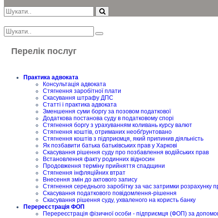
Перелік послуг
Практика адвоката
Консультація адвоката
Стягнення заробітної плати
Скасування штрафу ДПС
Статті і практика адвоката
Зменшення суми боргу за позовом податкової
Додаткова постанова суду в податковому спорі
Стягнення боргу з урахуванням коливань курсу валют
Стягнення коштів, отриманих необґрунтовано
Стягнення коштів з підприємця, який припинив діяльність
Як позбавити батька батьківських прав у Харкові
Скасування рішення суду про позбавлення водійських прав
Встановлення факту родинних відносин
Продовження терміну прийняття спадщини
Стягнення інфляційних втрат
Внесення змін до актового запису
Стягнення середнього заробітку за час затримки розрахунку п
Скасування податкового повідомлення-рішення
Скасування рішення суду, ухваленого на користь банку
Перереєстрація ФОП
Перереєстрація фізичної особи - підприємця (ФОП) за допомо