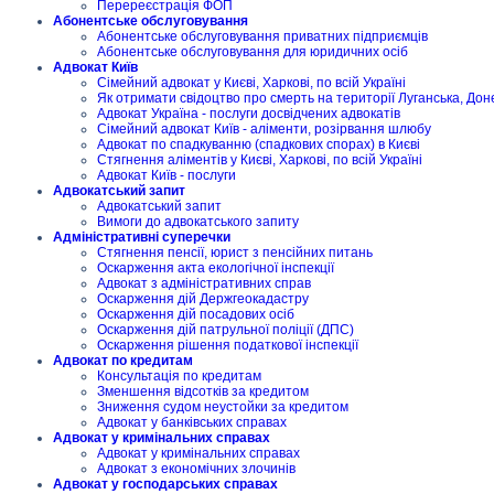
Перереєстрація ФОП
Абонентське обслуговування
Абонентське обслуговування приватних підприємців
Абонентське обслуговування для юридичних осіб
Адвокат Київ
Сімейний адвокат у Києві, Харкові, по всій Україні
Як отримати свідоцтво про смерть на території Луганська, Дон
Адвокат Україна - послуги досвідчених адвокатів
Сімейний адвокат Київ - аліменти, розірвання шлюбу
Адвокат по спадкуванню (спадкових спорах) в Києві
Стягнення аліментів у Києві, Харкові, по всій Україні
Адвокат Київ - послуги
Адвокатський запит
Адвокатський запит
Вимоги до адвокатського запиту
Адміністративні суперечки
Стягнення пенсії, юрист з пенсійних питань
Оскарження акта екологічної інспекції
Адвокат з адміністративних справ
Оскарження дій Держгеокадастру
Оскарження дій посадових осіб
Оскарження дій патрульної поліції (ДПС)
Оскарження рішення податкової інспекції
Адвокат по кредитам
Консультація по кредитам
Зменшення відсотків за кредитом
Зниження судом неустойки за кредитом
Адвокат у банківських справах
Адвокат у кримінальних справах
Адвокат у кримінальних справах
Адвокат з економічних злочинів
Адвокат у господарських справах