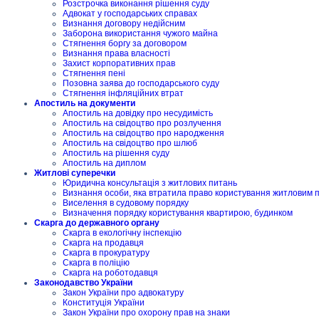
Розстрочка виконання рішення суду
Адвокат у господарських справах
Визнання договору недійсним
Заборона використання чужого майна
Стягнення боргу за договором
Визнання права власності
Захист корпоративних прав
Стягнення пені
Позовна заява до господарського суду
Стягнення інфляційних втрат
Апостиль на документи
Апостиль на довідку про несудимість
Апостиль на свідоцтво про розлучення
Апостиль на свідоцтво про народження
Апостиль на свідоцтво про шлюб
Апостиль на рішення суду
Апостиль на диплом
Житлові суперечки
Юридична консультація з житлових питань
Визнання особи, яка втратила право користування житловим
Виселення в судовому порядку
Визначення порядку користування квартирою, будинком
Скарга до державного органу
Скарга в екологічну інспекцію
Скарга на продавця
Скарга в прокуратуру
Скарга в поліцію
Скарга на роботодавця
Законодавство України
Закон України про адвокатуру
Конституція України
Закон України про охорону прав на знаки