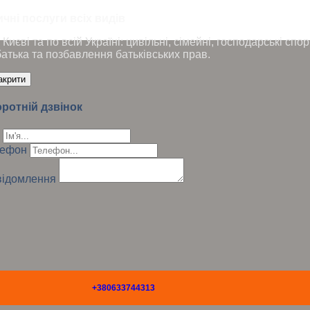
чні послуги всіх видів
Києві та по всій Україні: цивільні, сімейні, господарські сп
батька та позбавлення батьківських прав.
акрити
ротній дзвінок
лефон
ідомлення
+380633744313