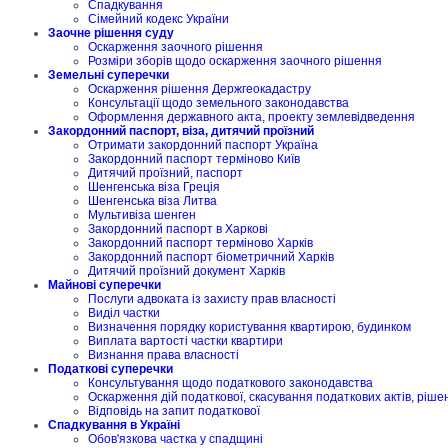
Спадкування
Сімейний кодекс України
Заочне рішення суду
Оскарження заочного рішення
Розміри зборів щодо оскарження заочного рішення
Земельні суперечки
Оскарження рішення Держгеокадастру
Консультації щодо земельного законодавства
Оформлення державного акта, проекту землевідведення
Закордонний паспорт, віза, дитячий проїзний
Отримати закордонний паспорт Україна
Закордонний паспорт терміново Київ
Дитячий проїзний, паспорт
Шенгенська віза Греція
Шенгенська віза Литва
Мультивіза шенген
Закордонний паспорт в Харкові
Закордонний паспорт терміново Харків
Закордонний паспорт біометричний Харків
Дитячий проїзний документ Харків
Майнові суперечки
Послуги адвоката із захисту прав власності
Виділ частки
Визначення порядку користування квартирою, будинком
Виплата вартості частки квартири
Визнання права власності
Податкові суперечки
Консультування щодо податкового законодавства
Оскарження дій податкової, скасування податкових актів, ріше
Відповідь на запит податкової
Спадкування в Україні
Обов'язкова частка у спадщині