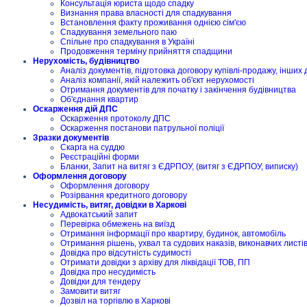
Консультація юриста щодо спадку
Визнання права власності для спадкування
Встановлення факту проживання однією сім'єю
Спадкування земельного паю
Спільне про спадкування в Україні
Продовження терміну прийняття спадщини
Нерухомість, будівництво
Аналіз документів, підготовка договору купівлі-продажу, інших 
Аналіз компанії, якій належить об'єкт нерухомості
Отримання документів для початку і закінчення будівництва
Об'єднання квартир
Оскарження дій ДПС
Оскарження протоколу ДПС
Оскарження постанови патрульної поліції
Зразки документів
Скарга на суддю
Реєстраційні форми
Бланки, Запит на витяг з ЄДРПОУ, (витяг з ЄДРПОУ, виписку)
Оформлення договору
Оформлення договору
Розірвання кредитного договору
Несудимість, витяг, довідки в Харкові
Адвокатський запит
Перевірка обмежень на виїзд
Отримання інформації про квартиру, будинок, автомобіль
Отримання рішень, ухвал та судових наказів, виконавчих листі
Довідка про відсутність судимості
Отримати довідки з архіву для ліквідації ТОВ, ПП
Довідка про несудимість
Довідки для тендеру
Замовити витяг
Дозвіл на торгівлю в Харкові