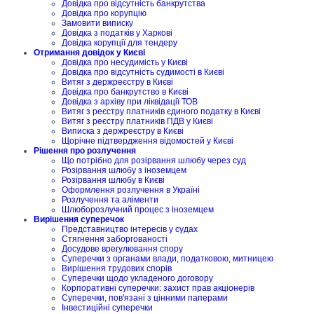
Довідка про відсутність банкрутства
Довідка про корупцію
Замовити виписку
Довідка з податків у Харкові
Довідка корупції для тендеру
Отримання довідок у Києві
Довідка про несудимість у Києві
Довідка про відсутність судимості в Києві
Витяг з держреєстру в Києві
Довідка про банкрутство в Києві
Довідка з архіву при ліквідації ТОВ
Витяг з реєстру платників єдиного податку в Києві
Витяг з реєстру платників ПДВ у Києві
Виписка з держреєстру в Києві
Щорічне підтвердження відомостей у Києві
Рішення про розлучення
Що потрібно для розірвання шлюбу через суд
Розірвання шлюбу з іноземцем
Розірвання шлюбу в Києві
Оформлення розлучення в Україні
Розлучення та аліменти
Шлюборозлучний процес з іноземцем
Вирішення суперечок
Представництво інтересів у судах
Стягнення заборгованості
Досудове врегулювання спору
Суперечки з органами влади, податковою, митницею
Вирішення трудових спорів
Суперечки щодо укладеного договору
Корпоративні суперечки: захист прав акціонерів
Суперечки, пов'язані з цінними паперами
Інвестиційні суперечки