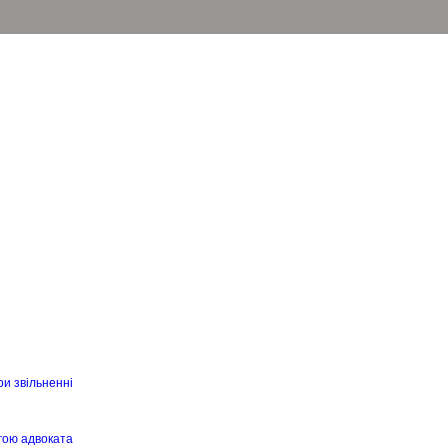
ри звільненні
гою адвоката