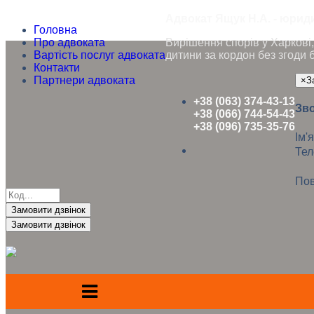
Адвокат Ящук Н.А. - юриди
Головна
Про адвоката
Вирішення спорів у Харкові, 
Вартість послуг адвоката
дитини за кордон без згоди 
Контакти
Партнери адвоката
×
З
+38 (063) 374-43-13
Зво
+38 (066) 744-54-43
+38 (096) 735-35-76
Ім'я
Те
Пов
Замовити дзвінок