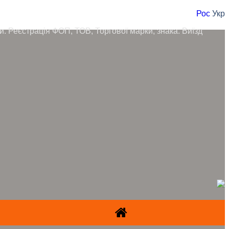
Рос
Укр
ори. Реєстрація ФОП, ТОВ, Торгової марки, знака. Виїзд