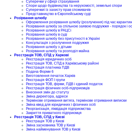
Суперечки у сфері страхування
Спори щодо будівництва та нерухомості, земельні спори
Суперечкиі із захисту прав споживачів
Представництво в Європейському суді
Розірвання шлюбу
Оформлення розірвання шлюбу (розлучення) під час карантину
Розірвання шлюбу за спільною заявою подружжя - порядок і о
Розірвання шлюбу в РАЦСі
Розірвання шлюбу в суді
Розірвання шлюбу без присутності в Україні
Консультація з розлучення подружжя
Розірвання шлюбу з дітьми
Розірвання шлюбу та розподіл майна
Реєстрація ТОВ, СПД у Харкові
Реєстрація юридичних осіб
Реєстрація ТОВ, СПД в Харківському районі
Реєстрація платника ПДВ
Подача Форми 6
Виготовлення печаток Харків
Реєстрація ФОП I групи
Реєстрація ТОВ, фірми, ПДВ і єдиний податок
Реєстрація фізичних осіб-підприємців
Внесення змін до статуту
Зміна директора, адреси
Термінове отримання витяга, термінове отримання виписки
Зміна квед для юридичних і фізичних осіб
Реорганізація, ліквідація підприємства
Закриття приватного підприємця
Реєстрація ТОВ, СПД у Києві
Реєстрація ТОВ у Києві
Зміна засновника ТОВ у Києві
Зміна найменування ТОВ у Києві