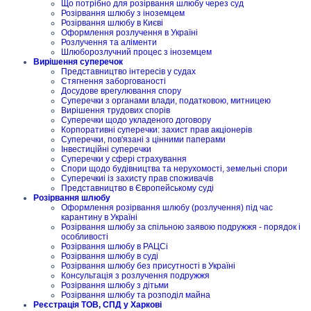
Що потрібно для розірвання шлюбу через суд
Розірвання шлюбу з іноземцем
Розірвання шлюбу в Києві
Оформлення розлучення в Україні
Розлучення та аліменти
Шлюборозлучний процес з іноземцем
Вирішення суперечок
Представництво інтересів у судах
Стягнення заборгованості
Досудове врегулювання спору
Суперечки з органами влади, податковою, митницею
Вирішення трудових спорів
Суперечки щодо укладеного договору
Корпоративні суперечки: захист прав акціонерів
Суперечки, пов'язані з цінними паперами
Інвестиційні суперечки
Суперечки у сфері страхування
Спори щодо будівництва та нерухомості, земельні спори
Суперечкиі із захисту прав споживачів
Представництво в Європейському суді
Розірвання шлюбу
Оформлення розірвання шлюбу (розлучення) під час
карантину в Україні
Розірвання шлюбу за спільною заявою подружжя - порядок і
особливості
Розірвання шлюбу в РАЦСі
Розірвання шлюбу в суді
Розірвання шлюбу без присутності в Україні
Консультація з розлучення подружжя
Розірвання шлюбу з дітьми
Розірвання шлюбу та розподіл майна
Реєстрація ТОВ, СПД у Харкові