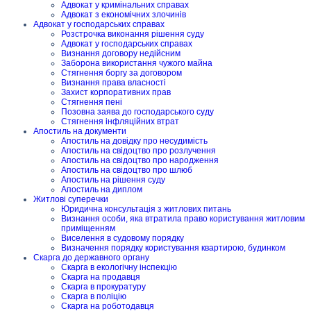
Адвокат у кримінальних справах
Адвокат з економічних злочинів
Адвокат у господарських справах
Розстрочка виконання рішення суду
Адвокат у господарських справах
Визнання договору недійсним
Заборона використання чужого майна
Стягнення боргу за договором
Визнання права власності
Захист корпоративних прав
Стягнення пені
Позовна заява до господарського суду
Стягнення інфляційних втрат
Апостиль на документи
Апостиль на довідку про несудимість
Апостиль на свідоцтво про розлучення
Апостиль на свідоцтво про народження
Апостиль на свідоцтво про шлюб
Апостиль на рішення суду
Апостиль на диплом
Житлові суперечки
Юридична консультація з житлових питань
Визнання особи, яка втратила право користування житловим
приміщенням
Виселення в судовому порядку
Визначення порядку користування квартирою, будинком
Скарга до державного органу
Скарга в екологічну інспекцію
Скарга на продавця
Скарга в прокуратуру
Скарга в поліцію
Скарга на роботодавця