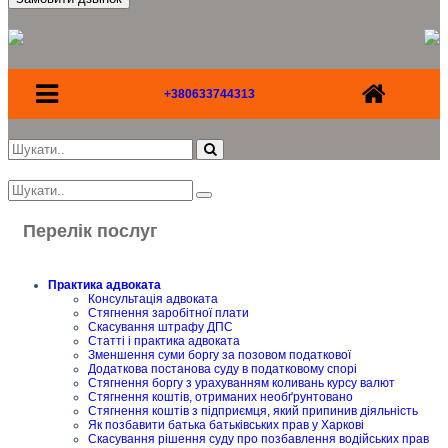
+380633744313
Перелік послуг
Практика адвоката
Консультація адвоката
Стягнення заробітної плати
Скасування штрафу ДПС
Статті і практика адвоката
Зменшення суми боргу за позовом податкової
Додаткова постанова суду в податковому спорі
Стягнення боргу з урахуванням коливань курсу валют
Стягнення коштів, отриманих необґрунтовано
Стягнення коштів з підприємця, який припинив діяльність
Як позбавити батька батьківських прав у Харкові
Скасування рішення суду про позбавлення водійських прав