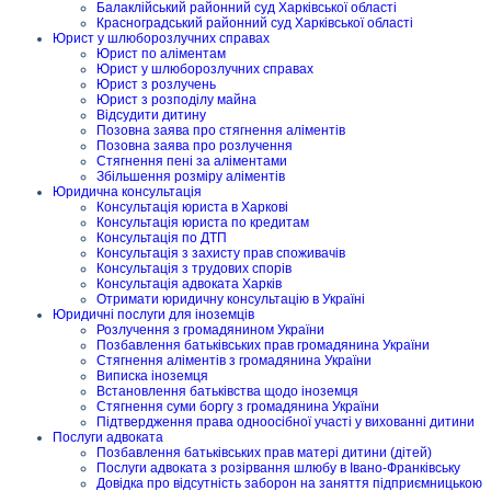
Балаклійський районний суд Харківської області
Красноградський районний суд Харківської області
Юрист у шлюборозлучних справах
Юрист по аліментам
Юрист у шлюборозлучних справах
Юрист з розлучень
Юрист з розподілу майна
Відсудити дитину
Позовна заява про стягнення аліментів
Позовна заява про розлучення
Стягнення пені за аліментами
Збільшення розміру аліментів
Юридична консультація
Консультація юриста в Харкові
Консультація юриста по кредитам
Консультація по ДТП
Консультація з захисту прав споживачів
Консультація з трудових спорів
Консультація адвоката Харків
Отримати юридичну консультацію в Україні
Юридичні послуги для іноземців
Розлучення з громадянином України
Позбавлення батьківських прав громадянина України
Стягнення аліментів з громадянина України
Виписка іноземця
Встановлення батьківства щодо іноземця
Стягнення суми боргу з громадянина України
Підтвердження права одноосібної участі у вихованні дитини
Послуги адвоката
Позбавлення батьківських прав матері дитини (дітей)
Послуги адвоката з розірвання шлюбу в Івано-Франківську
Довідка про відсутність заборон на заняття підприємницькою