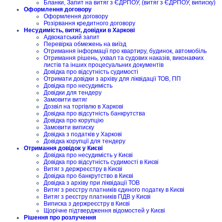
Бланки, Запит на витяг з ЄДРПОУ, (витяг з ЄДРПОУ, виписку)
Оформлення договору
Оформлення договору
Розірвання кредитного договору
Несудимість, витяг, довідки в Харкові
Адвокатський запит
Перевірка обмежень на виїзд
Отримання інформації про квартиру, будинок, автомобіль
Отримання рішень, ухвал та судових наказів, виконавчих
листів та інших процесуальних документів
Довідка про відсутність судимості
Отримати довідки з архіву для ліквідації ТОВ, ПП
Довідка про несудимість
Довідки для тендеру
Замовити витяг
Дозвіл на торгівлю в Харкові
Довідка про відсутність банкрутства
Довідка про корупцію
Замовити виписку
Довідка з податків у Харкові
Довідка корупції для тендеру
Отримання довідок у Києві
Довідка про несудимість у Києві
Довідка про відсутність судимості в Києві
Витяг з держреєстру в Києві
Довідка про банкрутство в Києві
Довідка з архіву при ліквідації ТОВ
Витяг з реєстру платників єдиного податку в Києві
Витяг з реєстру платників ПДВ у Києві
Виписка з держреєстру в Києві
Щорічне підтвердження відомостей у Києві
Рішення про розлучення