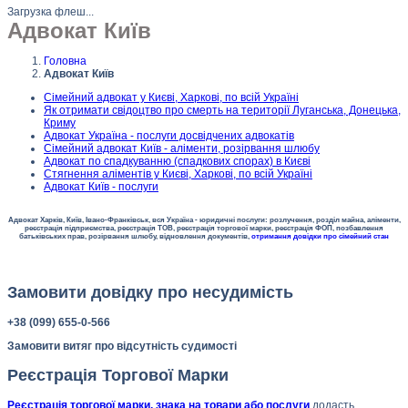
Загрузка флеш...
Адвокат Київ
Головна
Адвокат Київ
Сімейний адвокат у Києві, Харкові, по всій Україні
Як отримати свідоцтво про смерть на території Луганська, Донецька,
Криму
Адвокат Україна - послуги досвідчених адвокатів
Сімейний адвокат Київ - аліменти, розірвання шлюбу
Адвокат по спадкуванню (спадкових спорах) в Києві
Стягнення аліментів у Києві, Харкові, по всій Україні
Адвокат Київ - послуги
Адвокат Харків, Київ, Івано-Франківськ, вся Україна - юридичні послуги: розлучення, розділ майна, аліменти,
реєстрація підприємства, реєстрація ТОВ, реєстрація торгової марки, реєстрація ФОП, позбавлення
батьківських прав, розірвання шлюбу, відновлення документів,
отримання довідки про сімейний стан
Замовити довідку про несудимість
+38 (099) 655-0-566
Замовити витяг про відсутність судимості
Реєстрація Торгової Марки
Реєстрація торгової марки, знака на товари або послуги
додасть