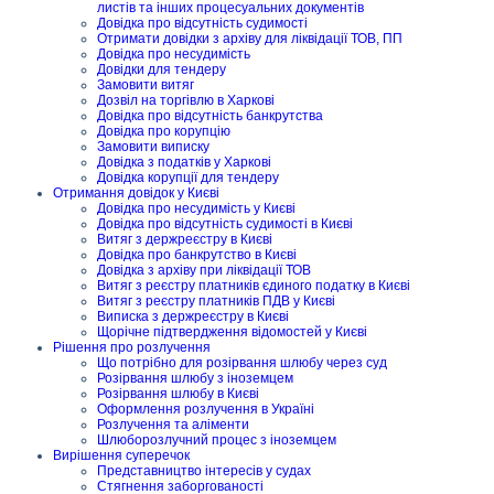
листів та інших процесуальних документів
Довідка про відсутність судимості
Отримати довідки з архіву для ліквідації ТОВ, ПП
Довідка про несудимість
Довідки для тендеру
Замовити витяг
Дозвіл на торгівлю в Харкові
Довідка про відсутність банкрутства
Довідка про корупцію
Замовити виписку
Довідка з податків у Харкові
Довідка корупції для тендеру
Отримання довідок у Києві
Довідка про несудимість у Києві
Довідка про відсутність судимості в Києві
Витяг з держреєстру в Києві
Довідка про банкрутство в Києві
Довідка з архіву при ліквідації ТОВ
Витяг з реєстру платників єдиного податку в Києві
Витяг з реєстру платників ПДВ у Києві
Виписка з держреєстру в Києві
Щорічне підтвердження відомостей у Києві
Рішення про розлучення
Що потрібно для розірвання шлюбу через суд
Розірвання шлюбу з іноземцем
Розірвання шлюбу в Києві
Оформлення розлучення в Україні
Розлучення та аліменти
Шлюборозлучний процес з іноземцем
Вирішення суперечок
Представництво інтересів у судах
Стягнення заборгованості