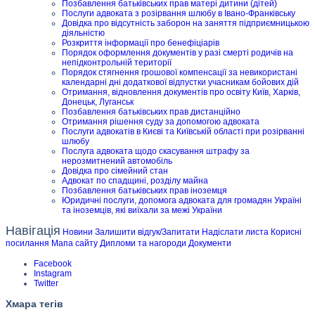
Позбавлення батьківських прав матері дитини (дітей)
Послуги адвоката з розірвання шлюбу в Івано-Франківську
Довідка про відсутність заборон на заняття підприємницькою
діяльністю
Розкриття інформації про бенефіціарів
Порядок оформлення документів у разі смерті родичів на
непідконтрольній території
Порядок стягнення грошової компенсації за невикористані
календарні дні додаткової відпустки учасникам бойових дій
Отримання, відновлення документів про освіту Київ, Харків,
Донецьк, Луганськ
Позбавлення батьківських прав дистанційно
Отримання рішення суду за допомогою адвоката
Послуги адвокатів в Києві та Київській області при розірванні
шлюбу
Послуга адвоката щодо скасування штрафу за
нерозмитнений автомобіль
Довідка про сімейний стан
Адвокат по спадщині, розділу майна
Позбавлення батьківських прав іноземця
Юридичні послуги, допомога адвоката для громадян Україні
та іноземців, які виїхали за межі України
Навігація
Новини
Залишити відгук/Запитати
Надіслати листа
Корисні
посилання
Мапа сайту
Дипломи та нагороди
Документи
Facebook
Instagram
Twitter
Хмара тегів