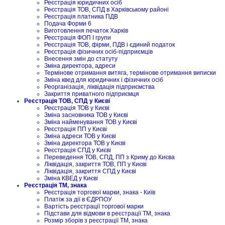
Реєстрація юридичних осіб
Реєстрація ТОВ, СПД в Харківському районі
Реєстрація платника ПДВ
Подача Форми 6
Виготовлення печаток Харків
Реєстрація ФОП I групи
Реєстрація ТОВ, фірми, ПДВ і єдиний податок
Реєстрація фізичних осіб-підприємців
Внесення змін до статуту
Зміна директора, адреси
Термінове отримання витяга, термінове отримання виписки
Зміна квед для юридичних і фізичних осіб
Реорганізація, ліквідація підприємства
Закриття приватного підприємця
Реєстрація ТОВ, СПД у Києві
Реєстрація ТОВ у Києві
Зміна засновника ТОВ у Києві
Зміна найменування ТОВ у Києві
Реєстрація ПП у Києві
Зміна адреси ТОВ у Києві
Зміна директора ТОВ у Києві
Реєстрація СПД у Києві
Переведення ТОВ, СПД, ПП з Криму до Києва
Ліквідація, закриття ТОВ, ПП у Києві
Ліквідація, закриття СПД у Києві
Зміна КВЕД у Києві
Реєстрація ТМ, знака
Реєстрація торгової марки, знака - Київ
Платіж за дії в ЄДРПОУ
Вартість реєстрації торгової марки
Підстави для відмови в реєстрації ТМ, знака
Розмір зборів з реєстрації ТМ, знака