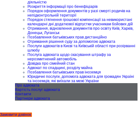
діяльністю
Розкриття інформації про бенефіціарів
Порядок оформлення документів у разі смерті родичів на
непідконтрольній території
Порядок стягнення грошової компенсації за невикористані
календарні дні додаткової відпустки учасникам бойових дій
Отримання, відновлення документів про освіту Київ, Харків,
Донецьк, Луганськ
Позбавлення батьківських прав дистанційно
Отримання рішення суду за допомогою адвоката
Послуги адвокатів в Києві та Київській області при розірванні
шлюбу
Послуга адвоката щодо скасування штрафу за
нерозмитнений автомобіль
Довідка про сімейний стан
Адвокат по спадщині, розділу майна
Позбавлення батьківських прав іноземця
Юридичні послуги, допомога адвоката для громадян Україні
та іноземців, які виїхали за межі України
Про адвоката
Вартість послуг адвоката
Контакти
Партнери адвоката
Замовити дзвінок