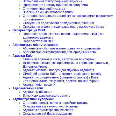
Встановлення факту родинних відносин
Продовження терміну прийняття спадщини
Стягнення інфляційних втрат
Внесення змін до актового запису
Стягнення середнього заробітку за час затримки розрахунку
при звільненні
Скасування податкового повідомлення-рішення
Скасування рішення суду, ухваленого на користь банку
Перереєстрація ФОП
Перереєстрація фізичної особи - підприємця (ФОП) за
допомогою адвоката
Перереєстрація ФОП
Абонентське обслуговування
Абонентське обслуговування приватних підприємців
Абонентське обслуговування для юридичних осіб
Адвокат Київ
Сімейний адвокат у Києві, Харкові, по всій Україні
Як отримати свідоцтво про смерть на території Луганська,
Донецька, Криму
Адвокат Україна - послуги досвідчених адвокатів
Сімейний адвокат Київ - аліменти, розірвання шлюбу
Адвокат по спадкуванню (спадкових спорах) в Києві
Стягнення аліментів у Києві, Харкові, по всій Україні
Адвокат Київ - послуги
Адвокатський запит
Адвокатський запит
Вимоги до адвокатського запиту
Адміністративні суперечки
Стягнення пенсії, юрист з пенсійних питань
Оскарження акта екологічної інспекції
Адвокат з адміністративних справ
Оскарження дій Держгеокадастру