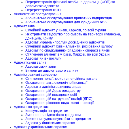
Перереєстрація фізичної особи - підприємця (ФОП) за
допомогою адвоката
Перереєстрація ФОП
Абонентське обслуговування
Абонентське обслуговування приватних підприємців
Абонентське обслуговування для юридичних осіб
Адвокат Київ
Сімейний адвокат у Києві, Харкові, по всій Україні
Як отримати свідоцтво про смерть на території Луганська,
Донецька, Криму
Адвокат Україна - послуги досвідчених адвокатів
Сімейний адвокат Київ - аліменти, розірвання шлюбу
Адвокат по спадкуванню (спадкових спорах) в Києві
Стягнення аліментів у Києві, Харкові, по всій Україні
Адвокат Київ - послуги
Адвокатський запит
Адвокатський запит
Вимоги до адвокатського запиту
Адміністративні суперечки
Стягнення пенсії, юрист з пенсійних питань
Оскарження акта екологічної інспекції
Адвокат з адміністративних справ
Оскарження дій Держгеокадастру
Оскарження дій посадових осіб
Оскарження дій патрульної поліції (ДПС)
Оскарження рішення податкової інспекції
Адвокат по кредитам
Консультація по кредитам
Зменшення відсотків за кредитом
Зниження судом неустойки за кредитом
Адвокат у банківських справах
Адвокат у кримінальних справах