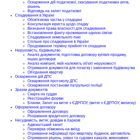
Оскарження дій податкової, скасування податкових актів,
рішень
Відповідь на запит податкової
Спадкування в Україні
Обов'язкова частка у спадщині
Консультація юриста щодо спадку
Визнання права власності для спадкування
Встановлення факту проживання однією сім'єю
Спадкування земельного паю
Спільне про спадкування в Україні
Продовження терміну прийняття спадщини
Нерухомість, будівництво
Аналіз документів, підготовка договору купівлі-продажу,
інших договорів
Аналіз компанії, якій належить об'єкт нерухомості
Отримання документів для початку і закінчення будівництва
Об'єднання квартир
Оскарження дій ДПС
Оскарження протоколу ДПС
Оскарження постанови патрульної поліції
Зразки документів
Скарга на суддю
Реєстраційні форми
Бланки, Запит на витяг з ЄДРПОУ, (витяг з ЄДРПОУ, виписку)
Оформлення договору
Оформлення договору
Розірвання кредитного договору
Несудимість, витяг, довідки в Харкові
Адвокатський запит
Перевірка обмежень на виїзд
Отримання інформації про квартиру, будинок, автомобіль
Отримання рішень, ухвал та судових наказів, виконавчих