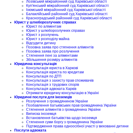
Лозівський міжрайонний суд Харківської області
Куп'янський міжрайонний суд Харківської області
Ізюмський міжрайонний суд Харківської області
Балаклійський районний суд Харківської області
Красноградський районний суд Харківської області
Юрист у шлюборозлучних справах
Юрист по аліментам
Юрист у шлюборозлучних справах
Юрист з розлучень
Юрист з розподілу майна
Відсудити дитину
Позовна заява про стягнення аліментів
Позовна заява про розлучення
Стягнення пені за аліментами
Збільшення розміру аліментів
Юридична консультація
Консультація юриста в Харкові
Консультація юриста по кредитам
Консультація по ДТП
Консультація з захисту прав споживачів
Консультація з трудових спорів
Консультація адвоката Харків
Отримати юридичну консультацію в Україні
Юридичні послуги для іноземців
Розлучення з громадянином України
Позбавлення батьківських прав громадянина України
Стягнення аліментів з громадянина України
Виписка іноземця
Встановлення батьківства щодо іноземця
Стягнення суми боргу з громадянина України
Підтвердження права одноосібної участі у вихованні дитини
Послуги адвоката