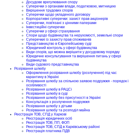
Досудове врегулювання спору
Суперечки з органами влади, податковою, митницею
Вирішення трудових спорів
Суперечки щодо укладеного договору
Корпоративні суперечки: захист прав акціонерів
Суперечки, пов'язані з цінними паперами
Інвестиційні суперечки
Суперечки у сфері страхування
Спори щодо будівництва та нерухомості, земельні спори
Суперечкиі із захисту прав споживачів
Представництво в Європейському суді
Юридичний контроль у сфері будівництва
Види спорів, що можна вирішити у досудовому порядку
Юридичне консультування та вирішення питань у сфері
будівництва
Види судового представництва
Розірвання шлюбу
Оформлення розірвання шлюбу (розлучення) під час
карантину в Україні
Розірвання шлюбу за спільною заявою подружжя - порядок і
особливості
Розірвання шлюбу в РАЦСі
Розірвання шлюбу в суді
Розірвання шлюбу без присутності в Україні
Консультація з розлучення подружжя
Розірвання шлюбу з дітьми
Розірвання шлюбу та розподіл майна
Реєстрація ТОВ, СПД у Харкові
Реєстрація юридичних осіб
Реєстрація ТОВ, ПП, ФОП
Реєстрація ТОВ, СПД в Харківському районі
Реєстрація платника ПДВ