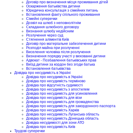
Договір про визначення місця проживання дітей
Оскарження батьківства дитини
Юридична консультація з сімейних питань
Встановлення факту спільного проживання
Сімейні суперечки
Дозвіл на шлюб з неповнолітнім
Складання шлюбного договору
Визнання шлюбу недійсним
Розлучення через суд
Стягнення аліментів Київ
Договір про матеріальне забезпечення дитини
Розподіл майна при розлученні
Виселення чоловіка після розлучення
Визначення порядку участі у вихованні дитини
Адвокат - Позбавлення батьківських прав
Виїзд дитини за кордон без згоди батька
Встановлення батьківства
Довідка про несудимість в Україні
Довідка про несудимість в Україні
Довідка про несудимість терміново
Довідка про відсутність судимості
Довідка про несудимість з апостилем
Довідка про несудимість для усиновлення
Довідка про несудимість для візи
Довідка про несудимість для громадянства
Довідка про несудимість для закордонного паспорта
Довідка про несудимість Харків
Довідка про несудимість Луганська область
Довідка про несудимість Донецька область
Довідка несудимості для зони АТО
Довідка про несудимість Київ
Трудові суперечки