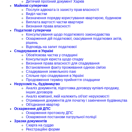
Дитячий проїзний документ Харків
Майнові суперечки
Послуги адвоката із захисту прав власності
Виділ частки
Визначення порядку користування квартирою, будинком
Виплата вартості частки квартири
Визнання права власності
Податкові суперечки
Консультування щодо податкового законодавства
Оскарження дій податкової, скасування податкових актів,
рішень
Відповідь на запит податкової
Спадкування в Україні
Обов'язкова частка у спадщині
Консультація юриста щодо спадку
Визнання права власності для спадкування
Встановлення факту проживання однією сім'єю
Спадкування земельного паю
Спільне про спадкування в Україні
Продовження терміну прийняття спадщини
Нерухомість, будівництво
Аналіз документів, підготовка договору купівлі-продажу,
інших договорів
Аналіз компанії, якій належить об'єкт нерухомості
Отримання документів для початку і закінчення будівництва
Об'єднання квартир
Оскарження дій ДПС
Оскарження протоколу ДПС
Оскарження постанови патрульної поліції
Зразки документів
Скарга на суддю
Реєстраційні форми