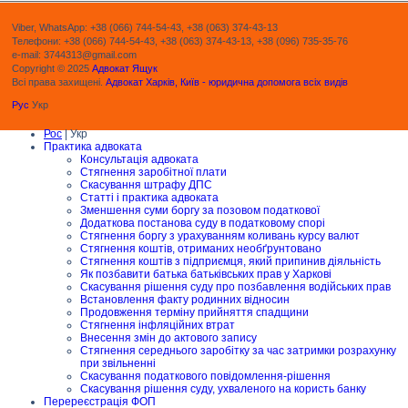
Viber, WhatsApp: +38 (066) 744-54-43, +38 (063) 374-43-13
Телефони: +38 (066) 744-54-43, +38 (063) 374-43-13, +38 (096) 735-35-76
e-mail: 3744313@gmail.com
Copyright © 2025
Адвокат Ящук
Всі права захищені.
Адвокат Харків, Київ - юридична допомога всіх видів
Рус
Укр
Рос
| Укр
Практика адвоката
Консультація адвоката
Стягнення заробітної плати
Скасування штрафу ДПС
Статті і практика адвоката
Зменшення суми боргу за позовом податкової
Додаткова постанова суду в податковому спорі
Стягнення боргу з урахуванням коливань курсу валют
Стягнення коштів, отриманих необґрунтовано
Стягнення коштів з підприємця, який припинив діяльність
Як позбавити батька батьківських прав у Харкові
Скасування рішення суду про позбавлення водійських прав
Встановлення факту родинних відносин
Продовження терміну прийняття спадщини
Стягнення інфляційних втрат
Внесення змін до актового запису
Стягнення середнього заробітку за час затримки розрахунку
при звільненні
Скасування податкового повідомлення-рішення
Скасування рішення суду, ухваленого на користь банку
Перереєстрація ФОП