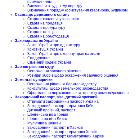
приміщенням
Виселення в судовому порядку
Визначення порядку користування квартирою, будинком
Скарга до державного органу
Скарга в екологічну інспекцію
Скарга на продавця
Скарга в прокуратуру
Скарга в поліцію
Скарга на роботодавця
Законодавство України
Закон України про адвокатуру
Конституція України
Закон України про охорону прав на знаки
Спадкування
Сімейний кодекс України
Заочне рішення суду
Оскарження заочного рішення
Розміри зборів щодо оскарження заочного рішення
Земельні суперечки
Оскарження рішення Держгеокадастру
Консультації щодо земельного законодавства
Оформлення державного акта, проекту землевідведення
Закордонний паспорт, віза, дитячий проїзний
Отримати закордонний паспорт Україна
Закордонний паспорт терміново Київ
Дитячий проїзний, паспорт
Шенгенська віза Греція
Шенгенська віза Литва
Мультивіза шенген
Закордонний паспорт в Харкові
Закордонний паспорт терміново Харків
Закордонний паспорт біометричний Харків