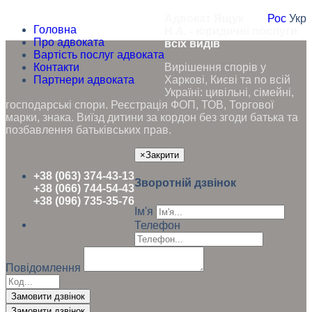
Адвокат Ящук
Рос
Укр
Головна
Н.А. - юридичні послуги
Про адвоката
всіх видів
Вартість послуг адвоката
Контакти
Вирішення спорів у
Партнери адвоката
Харкові, Києві та по всій
Україні: цивільні, сімейні,
господарські спори. Реєстрація ФОП, ТОВ, Торгової
марки, знака. Виїзд дитини за кордон без згоди батька та
позбавлення батьківських прав.
×
Закрити
+38 (063) 374-43-13
Зворотній дзвінок
+38 (066) 744-54-43
+38 (096) 735-35-76
Ім'я
Телефон
Повідомлення
Замовити дзвінок