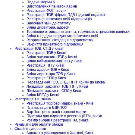
Подача Форми 6
Виготовлення печаток Харків
Реєстрація ФОП I групи
Реєстрація ТОВ, фірми, ПДВ і єдиний податок
Реєстрація фізичних осіб-підприємців
Внесення змін до статуту
Зміна директора, адреси
Термінове отримання витяга, термінове отримання виписки
Зміна квед для юридичних і фізичних осіб
Реорганізація, ліквідація підприємства
Закриття приватного підприємця
Реєстрація ТОВ, СПД у Києві
Реєстрація ТОВ у Києві
Зміна засновника ТОВ у Києві
Зміна найменування ТОВ у Києві
Реєстрація ПП у Києві
Зміна адреси ТОВ у Києві
Зміна директора ТОВ у Києві
Реєстрація СПД у Києві
Переведення ТОВ, СПД, ПП з Криму до Києва
Ліквідація, закриття ТОВ, ПП у Києві
Ліквідація, закриття СПД у Києві
Зміна КВЕД у Києві
Реєстрація ТМ, знака
Реєстрація торгової марки, знака - Київ
Платіж за дії в ЄДРПОУ
Вартість реєстрації торгової марки
Підстави для відмови в реєстрації ТМ, знака
Розмір зборів з реєстрації ТМ, знака
Реквізити для оплати зборів
Сімейні суперечки
Адвокат з усиновлення в Харкові, Києві