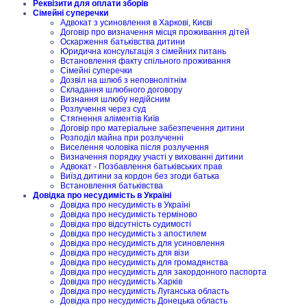
Реквізити для оплати зборів
Сімейні суперечки
Адвокат з усиновлення в Харкові, Києві
Договір про визначення місця проживання дітей
Оскарження батьківства дитини
Юридична консультація з сімейних питань
Встановлення факту спільного проживання
Сімейні суперечки
Дозвіл на шлюб з неповнолітнім
Складання шлюбного договору
Визнання шлюбу недійсним
Розлучення через суд
Стягнення аліментів Київ
Договір про матеріальне забезпечення дитини
Розподіл майна при розлученні
Виселення чоловіка після розлучення
Визначення порядку участі у вихованні дитини
Адвокат - Позбавлення батьківських прав
Виїзд дитини за кордон без згоди батька
Встановлення батьківства
Довідка про несудимість в Україні
Довідка про несудимість в Україні
Довідка про несудимість терміново
Довідка про відсутність судимості
Довідка про несудимість з апостилем
Довідка про несудимість для усиновлення
Довідка про несудимість для візи
Довідка про несудимість для громадянства
Довідка про несудимість для закордонного паспорта
Довідка про несудимість Харків
Довідка про несудимість Луганська область
Довідка про несудимість Донецька область