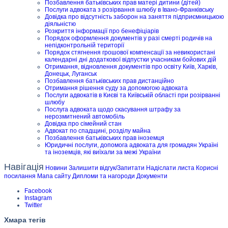
Позбавлення батьківських прав матері дитини (дітей)
Послуги адвоката з розірвання шлюбу в Івано-Франківську
Довідка про відсутність заборон на заняття підприємницькою
діяльністю
Розкриття інформації про бенефіціарів
Порядок оформлення документів у разі смерті родичів на
непідконтрольній території
Порядок стягнення грошової компенсації за невикористані
календарні дні додаткової відпустки учасникам бойових дій
Отримання, відновлення документів про освіту Київ, Харків,
Донецьк, Луганськ
Позбавлення батьківських прав дистанційно
Отримання рішення суду за допомогою адвоката
Послуги адвокатів в Києві та Київській області при розірванні
шлюбу
Послуга адвоката щодо скасування штрафу за
нерозмитнений автомобіль
Довідка про сімейний стан
Адвокат по спадщині, розділу майна
Позбавлення батьківських прав іноземця
Юридичні послуги, допомога адвоката для громадян Україні
та іноземців, які виїхали за межі України
Навігація
Новини
Залишити відгук/Запитати
Надіслати листа
Корисні
посилання
Мапа сайту
Дипломи та нагороди
Документи
Facebook
Instagram
Twitter
Хмара тегів