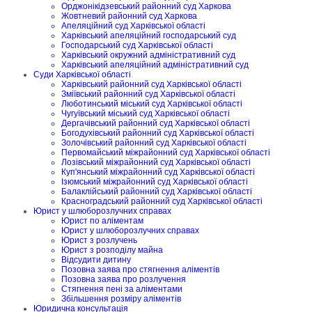
Орджонікідзевський районний суд Харкова
Жовтневий районний суд Харкова
Апеляційний суд Харківської області
Харківський апеляційний господарський суд
Господарський суд Харківської області
Харківський окружний адміністративний суд
Харківський апеляційний адміністративний суд
Суди Харківської області
Харківський районний суд Харківської області
Зміївський районний суд Харківської області
Люботинський міський суд Харківської області
Чугуївський міський суд Харківської області
Дергачівський районний суд Харківської області
Богодухівський районний суд Харківської області
Золочівський районний суд Харківської області
Первомайський міжрайонний суд Харківської області
Лозівський міжрайонний суд Харківської області
Куп'янський міжрайонний суд Харківської області
Ізюмський міжрайонний суд Харківської області
Балаклійський районний суд Харківської області
Красноградський районний суд Харківської області
Юрист у шлюборозлучних справах
Юрист по аліментам
Юрист у шлюборозлучних справах
Юрист з розлучень
Юрист з розподілу майна
Відсудити дитину
Позовна заява про стягнення аліментів
Позовна заява про розлучення
Стягнення пені за аліментами
Збільшення розміру аліментів
Юридична консультація