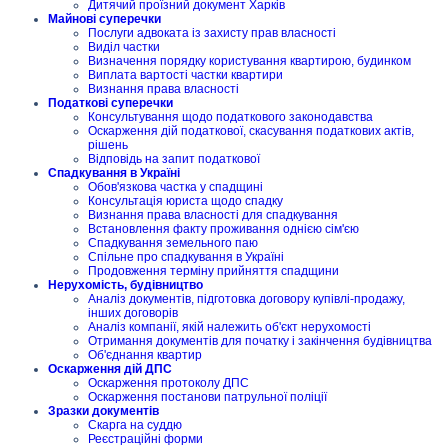
Дитячий проїзний документ Харків
Майнові суперечки
Послуги адвоката із захисту прав власності
Виділ частки
Визначення порядку користування квартирою, будинком
Виплата вартості частки квартири
Визнання права власності
Податкові суперечки
Консультування щодо податкового законодавства
Оскарження дій податкової, скасування податкових актів,
рішень
Відповідь на запит податкової
Спадкування в Україні
Обов'язкова частка у спадщині
Консультація юриста щодо спадку
Визнання права власності для спадкування
Встановлення факту проживання однією сім'єю
Спадкування земельного паю
Спільне про спадкування в Україні
Продовження терміну прийняття спадщини
Нерухомість, будівництво
Аналіз документів, підготовка договору купівлі-продажу,
інших договорів
Аналіз компанії, якій належить об'єкт нерухомості
Отримання документів для початку і закінчення будівництва
Об'єднання квартир
Оскарження дій ДПС
Оскарження протоколу ДПС
Оскарження постанови патрульної поліції
Зразки документів
Скарга на суддю
Реєстраційні форми