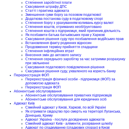
Стягнення заробітної плати
Скасування штрафу ДПС
Статті і практика адвоката
Зменшення суми боргу за позовом податкової
Додаткова постанова суду в податковому спорі
Стягнення боргу з урахуванням коливань курсу валют
Стягнення коштів, отриманих необґрунтовано
Стягнення коштів з підприємця, який припинив діяльність
Як позбавити батька батьківських прав у Харкові
Скасування рішення суду про позбавлення водійських прав
Встановлення факту родинних відносин
Продовження терміну прийняття спадщини
Стягнення інфляційних втрат
Внесення змін до актового запису
Стягнення середнього заробітку за час затримки розрахунку
при звільненні
Скасування податкового повідомлення-рішення
Скасування рішення суду, ухваленого на користь банку
Перереєстрація ФОП
Перереєстрація фізичної особи - підприємця (ФОП) за
допомогою адвоката
Перереєстрація ФОП
Абонентське обслуговування
Абонентське обслуговування приватних підприємців
Абонентське обслуговування для юридичних осіб
Адвокат Київ
Сімейний адвокат у Києві, Харкові, по всій Україні
Як отримати свідоцтво про смерть на території Луганська,
Донецька, Криму
Адвокат Україна - послуги досвідчених адвокатів
Сімейний адвокат Київ - аліменти, розірвання шлюбу
Адвокат по спадкуванню (спадкових спорах) в Києві