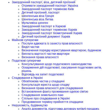
Закордонний паспорт, віза, дитячий проїзний
Отримати закордонний паспорт Україна
Закордонний паспорт терміново Київ
Дитячий проїзний, паспорт
Шенгенська віза Греція
Шенгенська віза Литва
Мультивіза шенген
Закордонний паспорт в Харкові
Закордонний паспорт терміново Харків
Закордонний паспорт біометричний Харків
Дитячий проїзний документ Харків
Майнові суперечки
Послуги адвоката із захисту прав власності
Виділ частки
Визначення порядку користування квартирою, будинком
Виплата вартості частки квартири
Визнання права власності
Податкові суперечки
Консультування щодо податкового законодавства
Оскарження дій податкової, скасування податкових актів,
рішень
Відповідь на запит податкової
Спадкування в Україні
Обов'язкова частка у спадщині
Консультація юриста щодо спадку
Визнання права власності для спадкування
Встановлення факту проживання однією сім'єю
Спадкування земельного паю
Спільне про спадкування в Україні
Продовження терміну прийняття спадщини
Нерухомість, будівництво
Аналіз документів, підготовка договору купівлі-продажу,