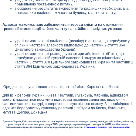
у підготовці клопотання про проведення судової експертизи з
правильною постановкою питань,
в оскарженні результатів експертизи та ряд інших необхідних дій,
пов'язаних з виділенням частини будинку, квартири в натурі.
Адвокат максимально забезпечить інтереси клієнта на отримання
грошової компенсації за його частку на найбільш вигідних умовах:
у разі неможливості виділення (розділу) квартири, що перебуває у
спільній частковій власності (відповідно до частини 2 статті 364
Цивільного законодавства України),
у разі неможливості розподілу квартири або іншого об'єкта, що
перебуває у спільній сумісній власності подружжя (відповідно до
частини 3 статті 370 Цивільного законодавства України та частини 2
статті 364 Цивільного законодавства України).
Юридичні послуги надаються на території міста Харкова та області.
Для всіх регіонів України, Києва, Полтави, Луганська, Харкова, адвокатом
можуть надаватися послуги з підготовки позовної заяви про виділення
частини частки в натурі, заперечення і зустрічного позову. За необхідності
адвокат бере участь у судовому розгляді з виїздом до Києва, Луганська,
Чугуєва, Дніпра, Донецька.
Адвокат Харків, Київ, Івано-Франківськ, вся Україна - юридичні послуги: розлучення, розділ майна, аліменти,
реєстрація підприємства, реєстрація ТОВ, реєстрація торгової марки, реєстрація ФОП, позбавлення
батьківських прав, розірвання шлюбу, відновлення документів,
отримання довідки про сімейний стан