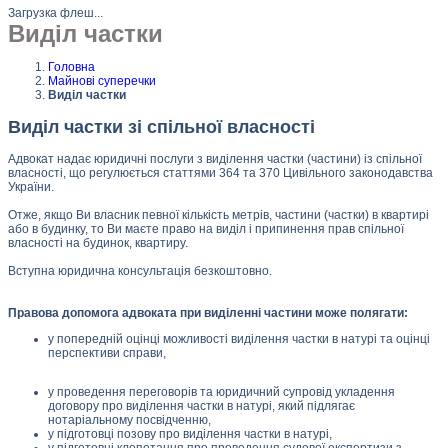
Загрузка флеш...
Виділ частки
Головна
Майнові суперечки
Виділ частки
Виділ частки зі спільної власності
Адвокат надає юридичні послуги з виділення частки (частини) із спільної
власності, що регулюється статтями 364 та 370 Цивільного законодавства
України.
Отже, якщо Ви власник певної кількість метрів, частини (частки) в квартирі
або в будинку, то Ви маєте право на виділ і припинення прав спільної
власності на будинок, квартиру.
Вступна юридична консультація безкоштовно.
Правова допомога адвоката при виділенні частини може полягати:
у попередній оцінці можливості виділення частки в натурі та оцінці
перспективи справи,
у проведення переговорів та юридичний супровід укладення
договору про виділення частки в натурі, який підлягає
нотаріальному посвідченню,
у підготовці позову про виділення частки в натурі,