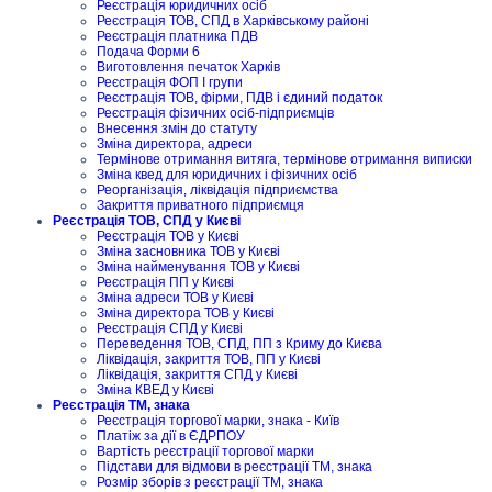
Реєстрація юридичних осіб
Реєстрація ТОВ, СПД в Харківському районі
Реєстрація платника ПДВ
Подача Форми 6
Виготовлення печаток Харків
Реєстрація ФОП I групи
Реєстрація ТОВ, фірми, ПДВ і єдиний податок
Реєстрація фізичних осіб-підприємців
Внесення змін до статуту
Зміна директора, адреси
Термінове отримання витяга, термінове отримання виписки
Зміна квед для юридичних і фізичних осіб
Реорганізація, ліквідація підприємства
Закриття приватного підприємця
Реєстрація ТОВ, СПД у Києві
Реєстрація ТОВ у Києві
Зміна засновника ТОВ у Києві
Зміна найменування ТОВ у Києві
Реєстрація ПП у Києві
Зміна адреси ТОВ у Києві
Зміна директора ТОВ у Києві
Реєстрація СПД у Києві
Переведення ТОВ, СПД, ПП з Криму до Києва
Ліквідація, закриття ТОВ, ПП у Києві
Ліквідація, закриття СПД у Києві
Зміна КВЕД у Києві
Реєстрація ТМ, знака
Реєстрація торгової марки, знака - Київ
Платіж за дії в ЄДРПОУ
Вартість реєстрації торгової марки
Підстави для відмови в реєстрації ТМ, знака
Розмір зборів з реєстрації ТМ, знака