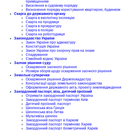
приміщенням
Виселення в судовому порядку
Визначення порядку користування квартирою, будинком
Скарга до державного органу
Скарга в екологічну інспекцію
Скарга на продавця
Скарга в прокуратуру
Скарга в поліцію
Скарга на роботодавця
Законодавство України
Закон України про адвокатуру
Конституція України
Закон України про охорону прав на знаки
Спадкування
Сімейний кодекс України
Заочне рішення суду
Оскарження заочного рішення
Розміри зборів щодо оскарження заочного рішення
Земельні суперечки
Оскарження рішення Держгеокадастру
Консультації щодо земельного законодавства
Оформлення державного акта, проекту землевідведення
Закордонний паспорт, віза, дитячий проїзний
Отримати закордонний паспорт Україна
Закордонний паспорт терміново Київ
Дитячий проїзний, паспорт
Шенгенська віза Греція
Шенгенська віза Литва
Мультивіза шенген
Закордонний паспорт в Харкові
Закордонний паспорт терміново Харків
Закордонний паспорт біометричний Харків