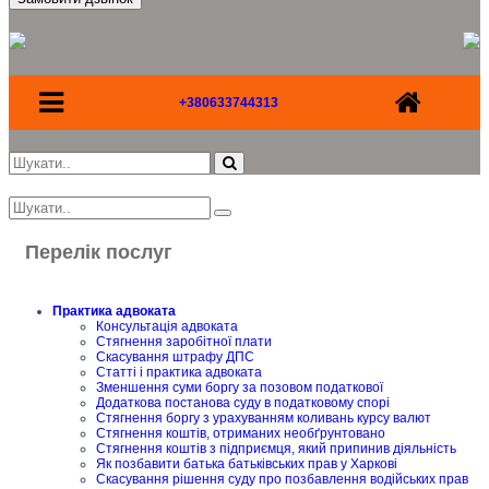
+380633744313
Перелік послуг
Практика адвоката
Консультація адвоката
Стягнення заробітної плати
Скасування штрафу ДПС
Статті і практика адвоката
Зменшення суми боргу за позовом податкової
Додаткова постанова суду в податковому спорі
Стягнення боргу з урахуванням коливань курсу валют
Стягнення коштів, отриманих необґрунтовано
Стягнення коштів з підприємця, який припинив діяльність
Як позбавити батька батьківських прав у Харкові
Скасування рішення суду про позбавлення водійських прав