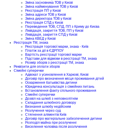
Зміна засновника ТОВ у Києві
Зміна найменування ТОВ у Києві
Реєстрація ПП у Києві
Зміна адреси ТОВ у Києві
Зміна директора ТОВ у Києві
Реєстрація СПД у Києві
Переведення ТОВ, СПД, ПП з Криму до Києва
Ліквідація, закриття ТОВ, ПП у Києві
Ліквідація, закриття СПД у Києві
Зміна КВЕД у Києві
Реєстрація ТМ, знака
Реєстрація торгової марки, знака - Київ
Платіж за дії в ЄДРПОУ
Вартість реєстрації торгової марки
Підстави для відмови в реєстрації ТМ, знака
Розмір зборів з реєстрації ТМ, знака
Реквізити для оплати зборів
Сімейні суперечки
Адвокат з усиновлення в Харкові, Києві
Договір про визначення місця проживання дітей
Оскарження батьківства дитини
Юридична консультація з сімейних питань
Встановлення факту спільного проживання
Сімейні суперечки
Дозвіл на шлюб з неповнолітнім
Складання шлюбного договору
Визнання шлюбу недійсним
Розлучення через суд
Стягнення аліментів Київ
Договір про матеріальне забезпечення дитини
Розподіл майна при розлученні
Виселення чоловіка після розлучення