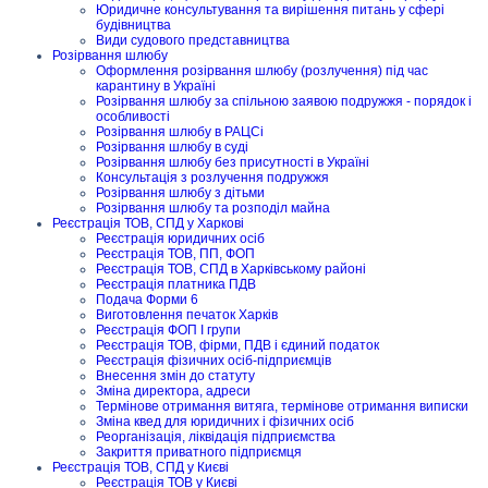
Юридичне консультування та вирішення питань у сфері
будівництва
Види судового представництва
Розірвання шлюбу
Оформлення розірвання шлюбу (розлучення) під час
карантину в Україні
Розірвання шлюбу за спільною заявою подружжя - порядок і
особливості
Розірвання шлюбу в РАЦСі
Розірвання шлюбу в суді
Розірвання шлюбу без присутності в Україні
Консультація з розлучення подружжя
Розірвання шлюбу з дітьми
Розірвання шлюбу та розподіл майна
Реєстрація ТОВ, СПД у Харкові
Реєстрація юридичних осіб
Реєстрація ТОВ, ПП, ФОП
Реєстрація ТОВ, СПД в Харківському районі
Реєстрація платника ПДВ
Подача Форми 6
Виготовлення печаток Харків
Реєстрація ФОП I групи
Реєстрація ТОВ, фірми, ПДВ і єдиний податок
Реєстрація фізичних осіб-підприємців
Внесення змін до статуту
Зміна директора, адреси
Термінове отримання витяга, термінове отримання виписки
Зміна квед для юридичних і фізичних осіб
Реорганізація, ліквідація підприємства
Закриття приватного підприємця
Реєстрація ТОВ, СПД у Києві
Реєстрація ТОВ у Києві