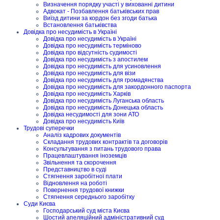
Визначення порядку участі у вихованні дитини
Адвокат - Позбавлення батьківських прав
Виїзд дитини за кордон без згоди батька
Встановлення батьківства
Довідка про несудимість в Україні
Довідка про несудимість в Україні
Довідка про несудимість терміново
Довідка про відсутність судимості
Довідка про несудимість з апостилем
Довідка про несудимість для усиновлення
Довідка про несудимість для візи
Довідка про несудимість для громадянства
Довідка про несудимість для закордонного паспорта
Довідка про несудимість Харків
Довідка про несудимість Луганська область
Довідка про несудимість Донецька область
Довідка несудимості для зони АТО
Довідка про несудимість Київ
Трудові суперечки
Аналіз кадрових документів
Складання трудових контрактів та договорів
Консультування з питань трудового права
Працевлаштування іноземців
Звільнення та скорочення
Представництво в суді
Стягнення заробітної плати
Відновлення на роботі
Повернення трудової книжки
Стягнення середнього заробітку
Суди Києва
Господарський суд міста Києва
Шостий апеляційний адміністративний суд