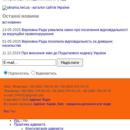
Останні новини
всі новини»
13-05-2025
Верховна Рада ухвалила закон про посилення відповідальності
за корупційні правопорушення
01-05-2025
Верховна Рада посилила відповідальність за домашнє
насильство
11-12-2024
Про внесення змін до Податкового кодексу України
Підписатись
Відмовитись
Viber, WhatsApp: +38 (066) 744-54-43, +38 (063) 374-43-13
Телефони: +38 (066) 744-54-43, +38 (063) 374-43-13, +38 (096) 735-35-76
e-mail: 3744313@gmail.com
Copyright © 2025
Адвокат Ящук
Всі права захищені.
Адвокат Харків, Київ - юридична допомога всіх видів
Рус
Укр
Рос
| Укр
Практика адвоката
Консультація адвоката