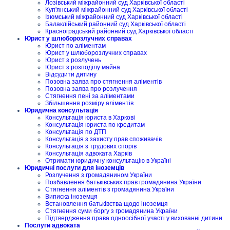
Лозівський міжрайонний суд Харківської області
Куп'янський міжрайонний суд Харківської області
Ізюмський міжрайонний суд Харківської області
Балаклійський районний суд Харківської області
Красноградський районний суд Харківської області
Юрист у шлюборозлучних справах
Юрист по аліментам
Юрист у шлюборозлучних справах
Юрист з розлучень
Юрист з розподілу майна
Відсудити дитину
Позовна заява про стягнення аліментів
Позовна заява про розлучення
Стягнення пені за аліментами
Збільшення розміру аліментів
Юридична консультація
Консультація юриста в Харкові
Консультація юриста по кредитам
Консультація по ДТП
Консультація з захисту прав споживачів
Консультація з трудових спорів
Консультація адвоката Харків
Отримати юридичну консультацію в Україні
Юридичні послуги для іноземців
Розлучення з громадянином України
Позбавлення батьківських прав громадянина України
Стягнення аліментів з громадянина України
Виписка іноземця
Встановлення батьківства щодо іноземця
Стягнення суми боргу з громадянина України
Підтвердження права одноосібної участі у вихованні дитини
Послуги адвоката