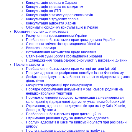
Консультація юриста в Харкові
Консультація юриста по кредитам
Консультація по ДТП
Консультація з захисту прав споживачів
Консультація з трудових спорів
Консультація адвоката Харків
Отримати юридичну консультацію в Україні
Юридичні послуги для іноземців
Розлучення з громадянином України
Позбавлення батьківських прав громадянина України
Стягнення аліментів з громадянина України
Виписка іноземця
Встановлення батьківства щодо іноземця
Стягнення суми боргу з громадянина України
Підтвердження права одноосібної участі у вихованні дитини
Послуги адвоката
Позбавлення батьківських прав матері дитини (дітей)
Послуги адвоката з розірвання шлюбу в Івано-Франківську
Довідка про відсутність заборон на заняття підприємницькою
діяльністю
Розкриття інформації про бенефіціарів
Порядок оформлення документів у разі смерті родичів на
непідконтрольній території
Порядок стягнення грошової компенсації за невикористані
календарні дні додаткової відпустки учасникам бойових дій
Отримання, відновлення документів про освіту Київ, Харків,
Донецьк, Луганськ
Позбавлення батьківських прав дистанційно
Отримання рішення суду за допомогою адвоката
Послуги адвокатів в Києві та Київській області при розірванні
шлюбу
Послуга адвоката щодо скасування штрафу за