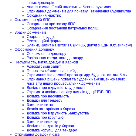
інших договорів
Аналіз компанії, якій належить об'єкт нерухомості
Отримання документів для початку і закінчення будівництва
Об'єднання квартир
Оскарження дій ДПС
Оскарження протоколу ДПС
Оскарження постанови патрульної поліції
Зразки документів
Скарга на суддю
Реєстраційні форми
Бланки, Запит на витяг з ЄДРПОУ, (витяг з ЄДРПОУ, виписку)
Оформлення договору
Оформлення договору
Розірвання кредитного договору
Несудимість, витяг, довідки в Харкові
Адвокатський запит
Перевірка обмежень на виїзд
Отримання інформації про квартиру, будинок, автомобіль
Отримання рішень, ухвал та судових наказів, виконавчих
листів та інших процесуальних документів
Довідка про відсутність судимості
Отримати довідки з архіву для ліквідації ТОВ, ПП
Довідка про несудимість
Довідки для тендеру
Замовити витяг
Дозвіл на торгівлю в Харкові
Довідка про відсутність банкрутства
Довідка про корупцію
Замовити виписку
Довідка з податків у Харкові
Довідка корупції для тендеру
Отримання довідок у Києві