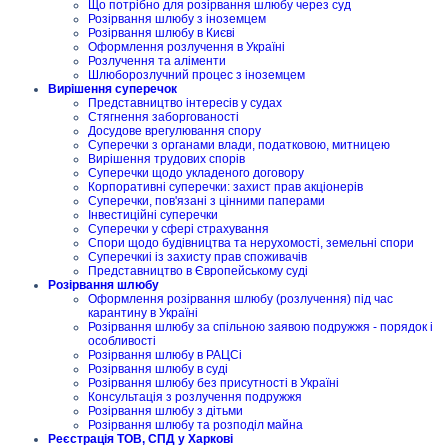
Що потрібно для розірвання шлюбу через суд
Розірвання шлюбу з іноземцем
Розірвання шлюбу в Києві
Оформлення розлучення в Україні
Розлучення та аліменти
Шлюборозлучний процес з іноземцем
Вирішення суперечок
Представництво інтересів у судах
Стягнення заборгованості
Досудове врегулювання спору
Суперечки з органами влади, податковою, митницею
Вирішення трудових спорів
Суперечки щодо укладеного договору
Корпоративні суперечки: захист прав акціонерів
Суперечки, пов'язані з цінними паперами
Інвестиційні суперечки
Суперечки у сфері страхування
Спори щодо будівництва та нерухомості, земельні спори
Суперечкиі із захисту прав споживачів
Представництво в Європейському суді
Розірвання шлюбу
Оформлення розірвання шлюбу (розлучення) під час
карантину в Україні
Розірвання шлюбу за спільною заявою подружжя - порядок і
особливості
Розірвання шлюбу в РАЦСі
Розірвання шлюбу в суді
Розірвання шлюбу без присутності в Україні
Консультація з розлучення подружжя
Розірвання шлюбу з дітьми
Розірвання шлюбу та розподіл майна
Реєстрація ТОВ, СПД у Харкові