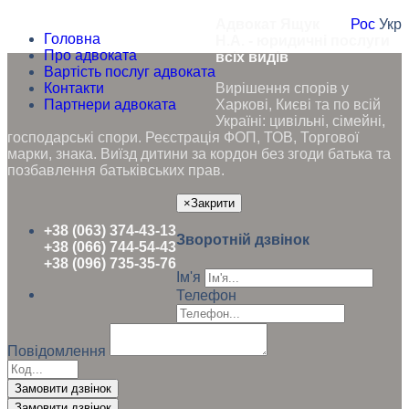
Адвокат Ящук
Рос
Укр
Головна
Н.А. - юридичні послуги
Про адвоката
всіх видів
Вартість послуг адвоката
Контакти
Вирішення спорів у
Партнери адвоката
Харкові, Києві та по всій
Україні: цивільні, сімейні,
господарські спори. Реєстрація ФОП, ТОВ, Торгової
марки, знака. Виїзд дитини за кордон без згоди батька та
позбавлення батьківських прав.
×
Закрити
+38 (063) 374-43-13
Зворотній дзвінок
+38 (066) 744-54-43
+38 (096) 735-35-76
Ім'я
Телефон
Повідомлення
Замовити дзвінок