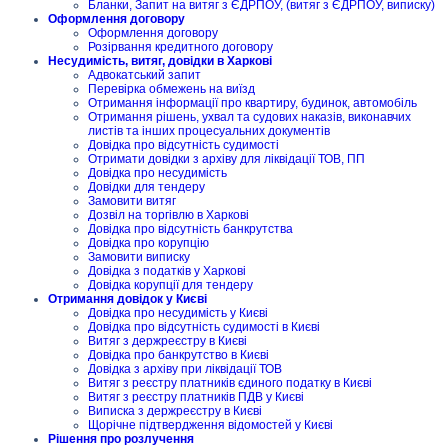
Бланки, Запит на витяг з ЄДРПОУ, (витяг з ЄДРПОУ, виписку)
Оформлення договору
Оформлення договору
Розірвання кредитного договору
Несудимість, витяг, довідки в Харкові
Адвокатський запит
Перевірка обмежень на виїзд
Отримання інформації про квартиру, будинок, автомобіль
Отримання рішень, ухвал та судових наказів, виконавчих
листів та інших процесуальних документів
Довідка про відсутність судимості
Отримати довідки з архіву для ліквідації ТОВ, ПП
Довідка про несудимість
Довідки для тендеру
Замовити витяг
Дозвіл на торгівлю в Харкові
Довідка про відсутність банкрутства
Довідка про корупцію
Замовити виписку
Довідка з податків у Харкові
Довідка корупції для тендеру
Отримання довідок у Києві
Довідка про несудимість у Києві
Довідка про відсутність судимості в Києві
Витяг з держреєстру в Києві
Довідка про банкрутство в Києві
Довідка з архіву при ліквідації ТОВ
Витяг з реєстру платників єдиного податку в Києві
Витяг з реєстру платників ПДВ у Києві
Виписка з держреєстру в Києві
Щорічне підтвердження відомостей у Києві
Рішення про розлучення