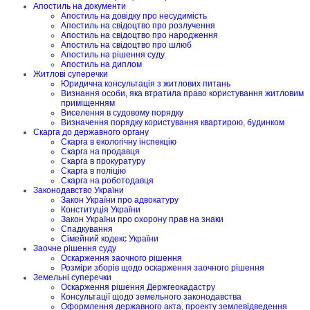
Апостиль на документи
Апостиль на довідку про несудимість
Апостиль на свідоцтво про розлучення
Апостиль на свідоцтво про народження
Апостиль на свідоцтво про шлюб
Апостиль на рішення суду
Апостиль на диплом
Житлові суперечки
Юридична консультація з житлових питань
Визнання особи, яка втратила право користування житловим
приміщенням
Виселення в судовому порядку
Визначення порядку користування квартирою, будинком
Скарга до державного органу
Скарга в екологічну інспекцію
Скарга на продавця
Скарга в прокуратуру
Скарга в поліцію
Скарга на роботодавця
Законодавство України
Закон України про адвокатуру
Конституція України
Закон України про охорону прав на знаки
Спадкування
Сімейний кодекс України
Заочне рішення суду
Оскарження заочного рішення
Розміри зборів щодо оскарження заочного рішення
Земельні суперечки
Оскарження рішення Держгеокадастру
Консультації щодо земельного законодавства
Оформлення державного акта, проекту землевідведення