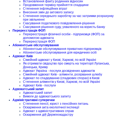
Встановлення факту родинних відносин
Продовження терміну прийняття спадщини
Стягнення інфляційних втрат
Внесення змін до актового запису
Стягнення середнього заробітку за час затримки розрахунку
при звільненні
Скасування податкового повідомлення-рішення
Скасування рішення суду, ухваленого на користь банку
Перереєстрація ФОП
Перереєстрація фізичної особи - підприємця (ФОП) за
допомогою адвоката
Перереєстрація ФОП
Абонентське обслуговування
Абонентське обслуговування приватних підприємців
Абонентське обслуговування для юридичних осіб
Адвокат Київ
Сімейний адвокат у Києві, Харкові, по всій Україні
Як отримати свідоцтво про смерть на території Луганська,
Донецька, Криму
Адвокат Україна - послуги досвідчених адвокатів
Сімейний адвокат Київ - аліменти, розірвання шлюбу
Адвокат по спадкуванню (спадкових спорах) в Києві
Стягнення аліментів у Києві, Харкові, по всій Україні
Адвокат Київ - послуги
Адвокатський запит
Адвокатський запит
Вимоги до адвокатського запиту
Адміністративні суперечки
Стягнення пенсії, юрист з пенсійних питань
Оскарження акта екологічної інспекції
Адвокат з адміністративних справ
Оскарження дій Держгеокадастру