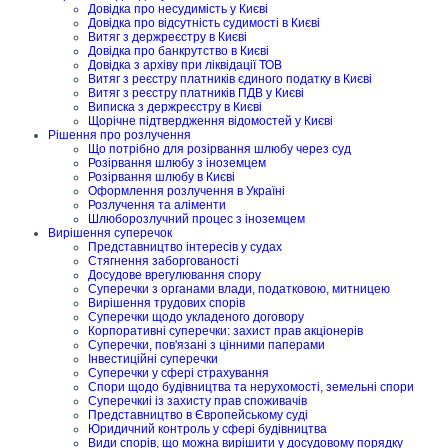
Довідка про несудимість у Києві
Довідка про відсутність судимості в Києві
Витяг з держреєстру в Києві
Довідка про банкрутство в Києві
Довідка з архіву при ліквідації ТОВ
Витяг з реєстру платників єдиного податку в Києві
Витяг з реєстру платників ПДВ у Києві
Виписка з держреєстру в Києві
Щорічне підтвердження відомостей у Києві
Рішення про розлучення
Що потрібно для розірвання шлюбу через суд
Розірвання шлюбу з іноземцем
Розірвання шлюбу в Києві
Оформлення розлучення в Україні
Розлучення та аліменти
Шлюборозлучний процес з іноземцем
Вирішення суперечок
Представництво інтересів у судах
Стягнення заборгованості
Досудове врегулювання спору
Суперечки з органами влади, податковою, митницею
Вирішення трудових спорів
Суперечки щодо укладеного договору
Корпоративні суперечки: захист прав акціонерів
Суперечки, пов'язані з цінними паперами
Інвестиційні суперечки
Суперечки у сфері страхування
Спори щодо будівництва та нерухомості, земельні спори
Суперечкиі із захисту прав споживачів
Представництво в Європейському суді
Юридичний контроль у сфері будівництва
Види спорів, що можна вирішити у досудовому порядку