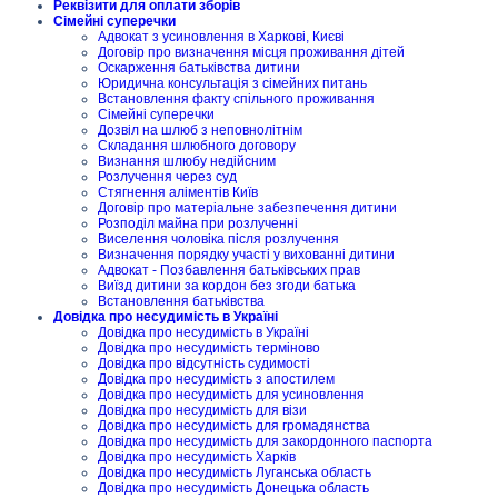
Реквізити для оплати зборів
Сімейні суперечки
Адвокат з усиновлення в Харкові, Києві
Договір про визначення місця проживання дітей
Оскарження батьківства дитини
Юридична консультація з сімейних питань
Встановлення факту спільного проживання
Сімейні суперечки
Дозвіл на шлюб з неповнолітнім
Складання шлюбного договору
Визнання шлюбу недійсним
Розлучення через суд
Стягнення аліментів Київ
Договір про матеріальне забезпечення дитини
Розподіл майна при розлученні
Виселення чоловіка після розлучення
Визначення порядку участі у вихованні дитини
Адвокат - Позбавлення батьківських прав
Виїзд дитини за кордон без згоди батька
Встановлення батьківства
Довідка про несудимість в Україні
Довідка про несудимість в Україні
Довідка про несудимість терміново
Довідка про відсутність судимості
Довідка про несудимість з апостилем
Довідка про несудимість для усиновлення
Довідка про несудимість для візи
Довідка про несудимість для громадянства
Довідка про несудимість для закордонного паспорта
Довідка про несудимість Харків
Довідка про несудимість Луганська область
Довідка про несудимість Донецька область