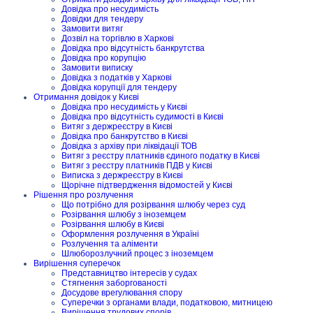
Довідка про несудимість
Довідки для тендеру
Замовити витяг
Дозвіл на торгівлю в Харкові
Довідка про відсутність банкрутства
Довідка про корупцію
Замовити виписку
Довідка з податків у Харкові
Довідка корупції для тендеру
Отримання довідок у Києві
Довідка про несудимість у Києві
Довідка про відсутність судимості в Києві
Витяг з держреєстру в Києві
Довідка про банкрутство в Києві
Довідка з архіву при ліквідації ТОВ
Витяг з реєстру платників єдиного податку в Києві
Витяг з реєстру платників ПДВ у Києві
Виписка з держреєстру в Києві
Щорічне підтвердження відомостей у Києві
Рішення про розлучення
Що потрібно для розірвання шлюбу через суд
Розірвання шлюбу з іноземцем
Розірвання шлюбу в Києві
Оформлення розлучення в Україні
Розлучення та аліменти
Шлюборозлучний процес з іноземцем
Вирішення суперечок
Представництво інтересів у судах
Стягнення заборгованості
Досудове врегулювання спору
Суперечки з органами влади, податковою, митницею
Вирішення трудових спорів