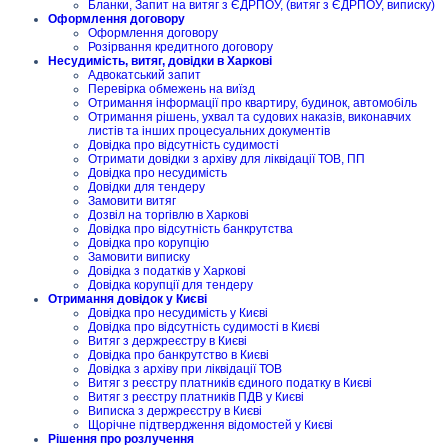
Бланки, Запит на витяг з ЄДРПОУ, (витяг з ЄДРПОУ, виписку)
Оформлення договору
Оформлення договору
Розірвання кредитного договору
Несудимість, витяг, довідки в Харкові
Адвокатський запит
Перевірка обмежень на виїзд
Отримання інформації про квартиру, будинок, автомобіль
Отримання рішень, ухвал та судових наказів, виконавчих
листів та інших процесуальних документів
Довідка про відсутність судимості
Отримати довідки з архіву для ліквідації ТОВ, ПП
Довідка про несудимість
Довідки для тендеру
Замовити витяг
Дозвіл на торгівлю в Харкові
Довідка про відсутність банкрутства
Довідка про корупцію
Замовити виписку
Довідка з податків у Харкові
Довідка корупції для тендеру
Отримання довідок у Києві
Довідка про несудимість у Києві
Довідка про відсутність судимості в Києві
Витяг з держреєстру в Києві
Довідка про банкрутство в Києві
Довідка з архіву при ліквідації ТОВ
Витяг з реєстру платників єдиного податку в Києві
Витяг з реєстру платників ПДВ у Києві
Виписка з держреєстру в Києві
Щорічне підтвердження відомостей у Києві
Рішення про розлучення