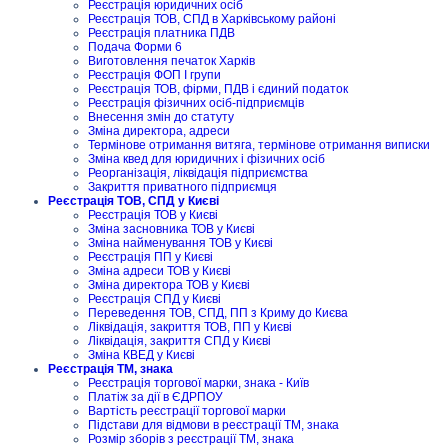
Реєстрація юридичних осіб
Реєстрація ТОВ, СПД в Харківському районі
Реєстрація платника ПДВ
Подача Форми 6
Виготовлення печаток Харків
Реєстрація ФОП I групи
Реєстрація ТОВ, фірми, ПДВ і єдиний податок
Реєстрація фізичних осіб-підприємців
Внесення змін до статуту
Зміна директора, адреси
Термінове отримання витяга, термінове отримання виписки
Зміна квед для юридичних і фізичних осіб
Реорганізація, ліквідація підприємства
Закриття приватного підприємця
Реєстрація ТОВ, СПД у Києві
Реєстрація ТОВ у Києві
Зміна засновника ТОВ у Києві
Зміна найменування ТОВ у Києві
Реєстрація ПП у Києві
Зміна адреси ТОВ у Києві
Зміна директора ТОВ у Києві
Реєстрація СПД у Києві
Переведення ТОВ, СПД, ПП з Криму до Києва
Ліквідація, закриття ТОВ, ПП у Києві
Ліквідація, закриття СПД у Києві
Зміна КВЕД у Києві
Реєстрація ТМ, знака
Реєстрація торгової марки, знака - Київ
Платіж за дії в ЄДРПОУ
Вартість реєстрації торгової марки
Підстави для відмови в реєстрації ТМ, знака
Розмір зборів з реєстрації ТМ, знака