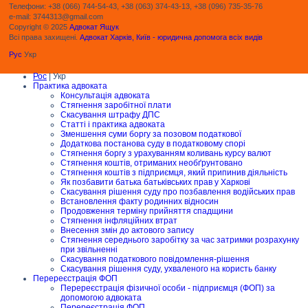
Телефони: +38 (066) 744-54-43, +38 (063) 374-43-13, +38 (096) 735-35-76
e-mail: 3744313@gmail.com
Copyright © 2025
Адвокат Ящук
Всі права захищені.
Адвокат Харків, Київ - юридична допомога всіх видів
Рус
Укр
Рос
| Укр
Практика адвоката
Консультація адвоката
Стягнення заробітної плати
Скасування штрафу ДПС
Статті і практика адвоката
Зменшення суми боргу за позовом податкової
Додаткова постанова суду в податковому спорі
Стягнення боргу з урахуванням коливань курсу валют
Стягнення коштів, отриманих необґрунтовано
Стягнення коштів з підприємця, який припинив діяльність
Як позбавити батька батьківських прав у Харкові
Скасування рішення суду про позбавлення водійських прав
Встановлення факту родинних відносин
Продовження терміну прийняття спадщини
Стягнення інфляційних втрат
Внесення змін до актового запису
Стягнення середнього заробітку за час затримки розрахунку
при звільненні
Скасування податкового повідомлення-рішення
Скасування рішення суду, ухваленого на користь банку
Перереєстрація ФОП
Перереєстрація фізичної особи - підприємця (ФОП) за
допомогою адвоката
Перереєстрація ФОП