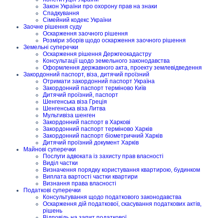
Закон України про охорону прав на знаки
Спадкування
Сімейний кодекс України
Заочне рішення суду
Оскарження заочного рішення
Розміри зборів щодо оскарження заочного рішення
Земельні суперечки
Оскарження рішення Держгеокадастру
Консультації щодо земельного законодавства
Оформлення державного акта, проекту землевідведення
Закордонний паспорт, віза, дитячий проїзний
Отримати закордонний паспорт Україна
Закордонний паспорт терміново Київ
Дитячий проїзний, паспорт
Шенгенська віза Греція
Шенгенська віза Литва
Мультивіза шенген
Закордонний паспорт в Харкові
Закордонний паспорт терміново Харків
Закордонний паспорт біометричний Харків
Дитячий проїзний документ Харків
Майнові суперечки
Послуги адвоката із захисту прав власності
Виділ частки
Визначення порядку користування квартирою, будинком
Виплата вартості частки квартири
Визнання права власності
Податкові суперечки
Консультування щодо податкового законодавства
Оскарження дій податкової, скасування податкових актів,
рішень
Відповідь на запит податкової