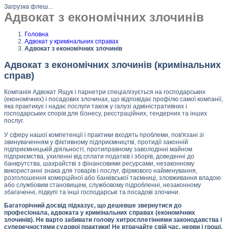
Загрузка флеш...
Адвокат з економічних злочинів
Головна
Адвокат у кримінальних справах
Адвокат з економічних злочинів
Адвокат з економічних злочинів (кримінальних
справ)
Компанія Адвокат Ящук і парнетри спеціалізується на господарських
(економічних) і посадових злочинах, що відповідає профілю самої компанії,
яка практикує і надає послуги також у галузі адміністративних і
господарських спорів для бізнесу, реєстраційних, тендерних та інших
послуг.
У сферу нашої компетенції і практики входять проблеми, пов'язані зі
звинуваченням у фіктивному підприємництві, протидії законній
підприємницькій діяльності, протиправному заволодінні майном
підприємства, ухиленні від сплати податків і зборів, доведенні до
банкрутства, шахрайстві з фінансовими ресурсами, незаконному
використанні знака для товарів і послуг, фірмового найменування,
розголошення комерційної або банківської таємниці, зловживання владою
або службовим становищем, службовому підробленні, незаконному
збагаченні, підкупі та інші господарські та посадові злочини.
Багаторічний досвід підказує, що дешевше звернутися до
професіонала, адвоката у кримінальних справах (економічних
злочинів). Не варто забивати голову хитросплетіннями законодавства і
суперечностями судової практики! Не втрачайте свій час, нерви і гроші,