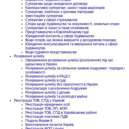
Суперечки щодо укладеного договору
Корпоративні суперечки: захист прав акціонерів
Суперечки, пов'язані з цінними паперами
Інвестиційні суперечки
Суперечки у сфері страхування
Спори щодо будівництва та нерухомості, земельні спори
Суперечкиі із захисту прав споживачів
Представництво в Європейському суді
Юридичний контроль у сфері будівництва
Види спорів, що можна вирішити у досудовому порядку
Юридичне консультування та вирішення питань у сфері
будівництва
Види судового представництва
Розірвання шлюбу
Оформлення розірвання шлюбу (розлучення) під час
карантину в Україні
Розірвання шлюбу за спільною заявою подружжя - порядок і
особливості
Розірвання шлюбу в РАЦСі
Розірвання шлюбу в суді
Розірвання шлюбу без присутності в Україні
Консультація з розлучення подружжя
Розірвання шлюбу з дітьми
Розірвання шлюбу та розподіл майна
Реєстрація ТОВ, СПД у Харкові
Реєстрація юридичних осіб
Реєстрація ТОВ, ПП, ФОП
Реєстрація ТОВ, СПД в Харківському районі
Реєстрація платника ПДВ
Подача Форми 6
Виготовлення печаток Харків
Реєстрація ФОП I групи