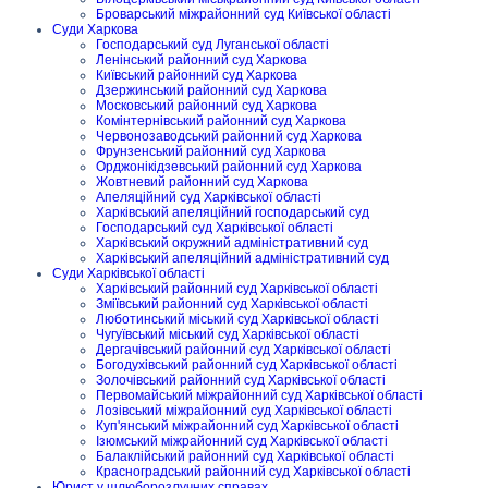
Броварський міжрайонний суд Київської області
Суди Харкова
Господарський суд Луганської області
Ленінський районний суд Харкова
Київський районний суд Харкова
Дзержинський районний суд Харкова
Московський районний суд Харкова
Комінтернівський районний суд Харкова
Червонозаводський районний суд Харкова
Фрунзенський районний суд Харкова
Орджонікідзевський районний суд Харкова
Жовтневий районний суд Харкова
Апеляційний суд Харківської області
Харківський апеляційний господарський суд
Господарський суд Харківської області
Харківський окружний адміністративний суд
Харківський апеляційний адміністративний суд
Суди Харківської області
Харківський районний суд Харківської області
Зміївський районний суд Харківської області
Люботинський міський суд Харківської області
Чугуївський міський суд Харківської області
Дергачівський районний суд Харківської області
Богодухівський районний суд Харківської області
Золочівський районний суд Харківської області
Первомайський міжрайонний суд Харківської області
Лозівський міжрайонний суд Харківської області
Куп'янський міжрайонний суд Харківської області
Ізюмський міжрайонний суд Харківської області
Балаклійський районний суд Харківської області
Красноградський районний суд Харківської області
Юрист у шлюборозлучних справах