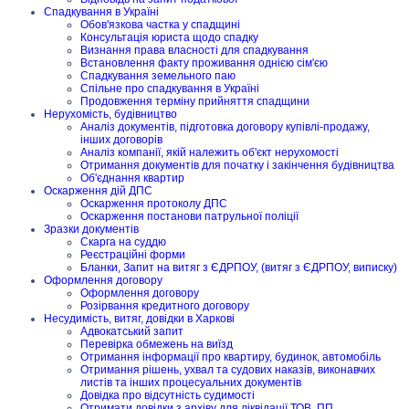
Спадкування в Україні
Обов'язкова частка у спадщині
Консультація юриста щодо спадку
Визнання права власності для спадкування
Встановлення факту проживання однією сім'єю
Спадкування земельного паю
Спільне про спадкування в Україні
Продовження терміну прийняття спадщини
Нерухомість, будівництво
Аналіз документів, підготовка договору купівлі-продажу,
інших договорів
Аналіз компанії, якій належить об'єкт нерухомості
Отримання документів для початку і закінчення будівництва
Об'єднання квартир
Оскарження дій ДПС
Оскарження протоколу ДПС
Оскарження постанови патрульної поліції
Зразки документів
Скарга на суддю
Реєстраційні форми
Бланки, Запит на витяг з ЄДРПОУ, (витяг з ЄДРПОУ, виписку)
Оформлення договору
Оформлення договору
Розірвання кредитного договору
Несудимість, витяг, довідки в Харкові
Адвокатський запит
Перевірка обмежень на виїзд
Отримання інформації про квартиру, будинок, автомобіль
Отримання рішень, ухвал та судових наказів, виконавчих
листів та інших процесуальних документів
Довідка про відсутність судимості
Отримати довідки з архіву для ліквідації ТОВ, ПП