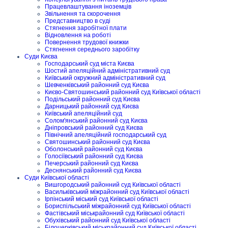
Працевлаштування іноземців
Звільнення та скорочення
Представництво в суді
Стягнення заробітної плати
Відновлення на роботі
Повернення трудової книжки
Стягнення середнього заробітку
Суди Києва
Господарський суд міста Києва
Шостий апеляційний адміністративний суд
Київський окружний адміністративний суд
Шевченківський районний суд Києва
Києво-Святошинський районний суд Київської області
Подільський районний суд Києва
Дарницький районний суд Києва
Київський апеляційний суд
Солом'янський районний суд Києва
Дніпровський районний суд Києва
Північний апеляційний господарський суд
Святошинський районний суд Києва
Оболонський районний суд Києва
Голосіївський районний суд Києва
Печерський районний суд Києва
Деснянський районний суд Києва
Суди Київської області
Вишгородський районний суд Київської області
Васильківський міжрайонний суд Київської області
Ірпінський міський суд Київської області
Бориспільський міжрайонний суд Київської області
Фастівський міськрайонний суд Київської області
Обухівський районний суд Київської області
Білоцерківський міськрайонний суд Київської області