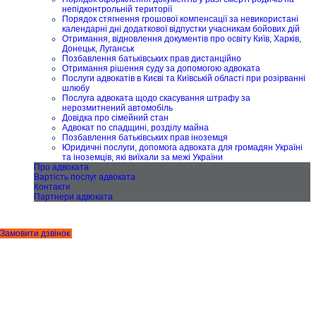
непідконтрольній території
Порядок стягнення грошової компенсації за невикористані
календарні дні додаткової відпустки учасникам бойових дій
Отримання, відновлення документів про освіту Київ, Харків,
Донецьк, Луганськ
Позбавлення батьківських прав дистанційно
Отримання рішення суду за допомогою адвоката
Послуги адвокатів в Києві та Київській області при розірванні
шлюбу
Послуга адвоката щодо скасування штрафу за
нерозмитнений автомобіль
Довідка про сімейний стан
Адвокат по спадщині, розділу майна
Позбавлення батьківських прав іноземця
Юридичні послуги, допомога адвоката для громадян Україні
та іноземців, які виїхали за межі України
Про адвоката
Вартість послуг адвоката
Контакти
Партнери адвоката
Замовити дзвінок