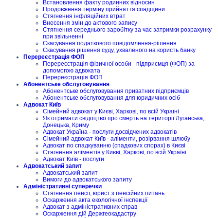
Встановлення факту родинних відносин
Продовження терміну прийняття спадщини
Стягнення інфляційних втрат
Внесення змін до актового запису
Стягнення середнього заробітку за час затримки розрахунку
при звільненні
Скасування податкового повідомлення-рішення
Скасування рішення суду, ухваленого на користь банку
Перереєстрація ФОП
Перереєстрація фізичної особи - підприємця (ФОП) за
допомогою адвоката
Перереєстрація ФОП
Абонентське обслуговування
Абонентське обслуговування приватних підприємців
Абонентське обслуговування для юридичних осіб
Адвокат Київ
Сімейний адвокат у Києві, Харкові, по всій Україні
Як отримати свідоцтво про смерть на території Луганська,
Донецька, Криму
Адвокат Україна - послуги досвідчених адвокатів
Сімейний адвокат Київ - аліменти, розірвання шлюбу
Адвокат по спадкуванню (спадкових спорах) в Києві
Стягнення аліментів у Києві, Харкові, по всій Україні
Адвокат Київ - послуги
Адвокатський запит
Адвокатський запит
Вимоги до адвокатського запиту
Адміністративні суперечки
Стягнення пенсії, юрист з пенсійних питань
Оскарження акта екологічної інспекції
Адвокат з адміністративних справ
Оскарження дій Держгеокадастру