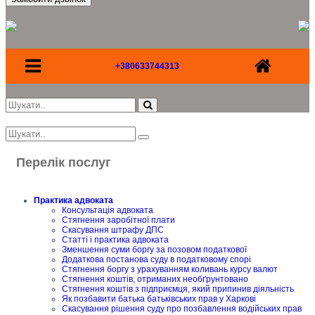
+380633744313
Перелік послуг
Практика адвоката
Консультація адвоката
Стягнення заробітної плати
Скасування штрафу ДПС
Статті і практика адвоката
Зменшення суми боргу за позовом податкової
Додаткова постанова суду в податковому спорі
Стягнення боргу з урахуванням коливань курсу валют
Стягнення коштів, отриманих необґрунтовано
Стягнення коштів з підприємця, який припинив діяльність
Як позбавити батька батьківських прав у Харкові
Скасування рішення суду про позбавлення водійських прав