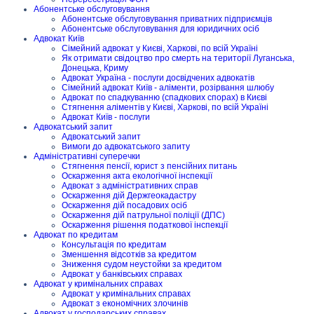
Абонентське обслуговування
Абонентське обслуговування приватних підприємців
Абонентське обслуговування для юридичних осіб
Адвокат Київ
Сімейний адвокат у Києві, Харкові, по всій Україні
Як отримати свідоцтво про смерть на території Луганська,
Донецька, Криму
Адвокат Україна - послуги досвідчених адвокатів
Сімейний адвокат Київ - аліменти, розірвання шлюбу
Адвокат по спадкуванню (спадкових спорах) в Києві
Стягнення аліментів у Києві, Харкові, по всій Україні
Адвокат Київ - послуги
Адвокатський запит
Адвокатський запит
Вимоги до адвокатського запиту
Адміністративні суперечки
Стягнення пенсії, юрист з пенсійних питань
Оскарження акта екологічної інспекції
Адвокат з адміністративних справ
Оскарження дій Держгеокадастру
Оскарження дій посадових осіб
Оскарження дій патрульної поліції (ДПС)
Оскарження рішення податкової інспекції
Адвокат по кредитам
Консультація по кредитам
Зменшення відсотків за кредитом
Зниження судом неустойки за кредитом
Адвокат у банківських справах
Адвокат у кримінальних справах
Адвокат у кримінальних справах
Адвокат з економічних злочинів
Адвокат у господарських справах