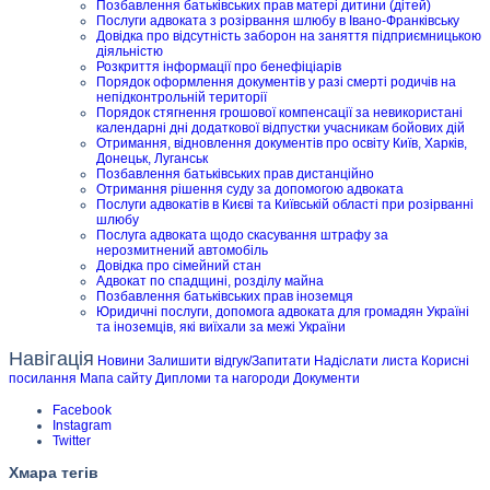
Позбавлення батьківських прав матері дитини (дітей)
Послуги адвоката з розірвання шлюбу в Івано-Франківську
Довідка про відсутність заборон на заняття підприємницькою
діяльністю
Розкриття інформації про бенефіціарів
Порядок оформлення документів у разі смерті родичів на
непідконтрольній території
Порядок стягнення грошової компенсації за невикористані
календарні дні додаткової відпустки учасникам бойових дій
Отримання, відновлення документів про освіту Київ, Харків,
Донецьк, Луганськ
Позбавлення батьківських прав дистанційно
Отримання рішення суду за допомогою адвоката
Послуги адвокатів в Києві та Київській області при розірванні
шлюбу
Послуга адвоката щодо скасування штрафу за
нерозмитнений автомобіль
Довідка про сімейний стан
Адвокат по спадщині, розділу майна
Позбавлення батьківських прав іноземця
Юридичні послуги, допомога адвоката для громадян Україні
та іноземців, які виїхали за межі України
Навігація
Новини
Залишити відгук/Запитати
Надіслати листа
Корисні
посилання
Мапа сайту
Дипломи та нагороди
Документи
Facebook
Instagram
Twitter
Хмара тегів