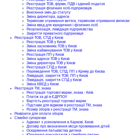
Реєстрація ТОВ, фірми, ПДВ і єдиний податок
Реєстрація фізичних осіб-підприємців
Внесення змін до статуту
Зміна директора, адреси
Термінове отримання витяга, термінове отримання виписки
Зміна квед для юридичних і фізичних осіб
Реорганізація, ліквідація підприємства
Закриття приватного підприємця
Реєстрація ТОВ, СПД у Києві
Реєстрація ТОВ у Києві
Зміна засновника ТОВ у Києві
Зміна найменування ТОВ у Києві
Реєстрація ПП у Києві
Зміна адреси ТОВ у Києві
Зміна директора ТОВ у Києві
Реєстрація СПД у Києві
Переведення ТОВ, СПД, ПП з Криму до Києва
Ліквідація, закриття ТОВ, ПП у Києві
Ліквідація, закриття СПД у Києві
Зміна КВЕД у Києві
Реєстрація ТМ, знака
Реєстрація торгової марки, знака - Київ
Платіж за дії в ЄДРПОУ
Вартість реєстрації торгової марки
Підстави для відмови в реєстрації ТМ, знака
Розмір зборів з реєстрації ТМ, знака
Реквізити для оплати зборів
Сімейні суперечки
Адвокат з усиновлення в Харкові, Києві
Договір про визначення місця проживання дітей
Оскарження батьківства дитини
Юридична консультація з сімейних питань