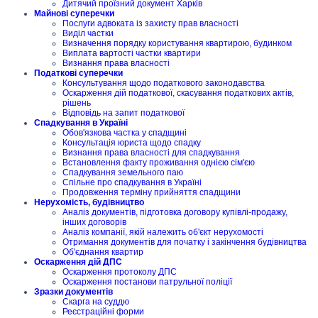
Дитячий проїзний документ Харків
Майнові суперечки
Послуги адвоката із захисту прав власності
Виділ частки
Визначення порядку користування квартирою, будинком
Виплата вартості частки квартири
Визнання права власності
Податкові суперечки
Консультування щодо податкового законодавства
Оскарження дій податкової, скасування податкових актів,
рішень
Відповідь на запит податкової
Спадкування в Україні
Обов'язкова частка у спадщині
Консультація юриста щодо спадку
Визнання права власності для спадкування
Встановлення факту проживання однією сім'єю
Спадкування земельного паю
Спільне про спадкування в Україні
Продовження терміну прийняття спадщини
Нерухомість, будівництво
Аналіз документів, підготовка договору купівлі-продажу,
інших договорів
Аналіз компанії, якій належить об'єкт нерухомості
Отримання документів для початку і закінчення будівництва
Об'єднання квартир
Оскарження дій ДПС
Оскарження протоколу ДПС
Оскарження постанови патрульної поліції
Зразки документів
Скарга на суддю
Реєстраційні форми