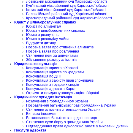
Лозівський міжрайонний суд Харківської області
Куп'янський міжрайонний суд Харківської області
Ізюмський міжрайонний суд Харківської області
Балаклійський районний суд Харківської області
Красноградський районний суд Харківської області
Юрист у шлюборозлучних справах
Юрист по аліментам
Юрист у шлюборозлучних справах
Юрист з розлучень
Юрист з розподілу майна
Відсудити дитину
Позовна заява про стягнення аліментів
Позовна заява про розлучення
Стягнення пені за аліментами
Збільшення розміру аліментів
Юридична консультація
Консультація юриста в Харкові
Консультація юриста по кредитам
Консультація по ДТП
Консультація з захисту прав споживачів
Консультація з трудових спорів
Консультація адвоката Харків
Отримати юридичну консультацію в Україні
Юридичні послуги для іноземців
Розлучення з громадянином України
Позбавлення батьківських прав громадянина України
Стягнення аліментів з громадянина України
Виписка іноземця
Встановлення батьківства щодо іноземця
Стягнення суми боргу з громадянина України
Підтвердження права одноосібної участі у вихованні дитини
Послуги адвоката