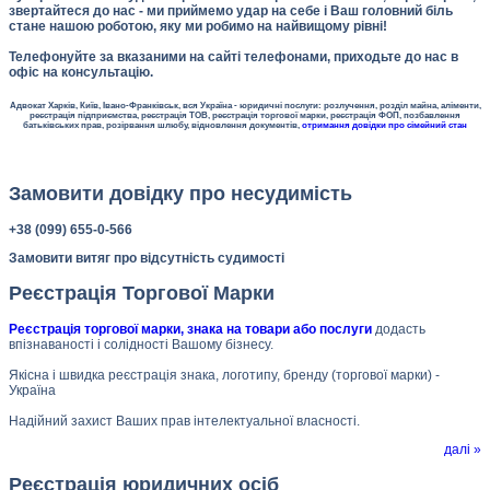
звертайтеся до нас - ми приймемо удар на себе і Ваш головний біль
стане нашою роботою, яку ми робимо на найвищому рівні!
Телефонуйте за вказаними на сайті телефонами, приходьте до нас в
офіс на консультацію.
Адвокат Харків, Київ, Івано-Франківськ, вся Україна - юридичні послуги: розлучення, розділ майна, аліменти,
реєстрація підприємства, реєстрація ТОВ, реєстрація торгової марки, реєстрація ФОП, позбавлення
батьківських прав, розірвання шлюбу, відновлення документів,
отримання довідки про сімейний стан
Замовити довідку про несудимість
+38 (099) 655-0-566
Замовити витяг про відсутність судимості
Реєстрація Торгової Марки
Реєстрація торгової марки, знака на товари або послуги
додасть
впізнаваності і солідності Вашому бізнесу.
Якісна і швидка реєстрація знака, логотипу, бренду (торгової марки) -
Україна
Надійний захист Ваших прав інтелектуальної власності.
далі »
Реєстрація юридичних осіб