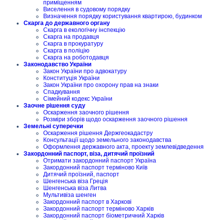
приміщенням
Виселення в судовому порядку
Визначення порядку користування квартирою, будинком
Скарга до державного органу
Скарга в екологічну інспекцію
Скарга на продавця
Скарга в прокуратуру
Скарга в поліцію
Скарга на роботодавця
Законодавство України
Закон України про адвокатуру
Конституція України
Закон України про охорону прав на знаки
Спадкування
Сімейний кодекс України
Заочне рішення суду
Оскарження заочного рішення
Розміри зборів щодо оскарження заочного рішення
Земельні суперечки
Оскарження рішення Держгеокадастру
Консультації щодо земельного законодавства
Оформлення державного акта, проекту землевідведення
Закордонний паспорт, віза, дитячий проїзний
Отримати закордонний паспорт Україна
Закордонний паспорт терміново Київ
Дитячий проїзний, паспорт
Шенгенська віза Греція
Шенгенська віза Литва
Мультивіза шенген
Закордонний паспорт в Харкові
Закордонний паспорт терміново Харків
Закордонний паспорт біометричний Харків