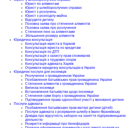
Юрист по аліментам
Юрист у шлюборозлучних справах
Юрист з розлучень
Юрист з розподілу майна
Відсудити дитину
Позовна заява про стягнення аліментів
Позовна заява про розлучення
Стягнення пені за аліментами
Збільшення розміру аліментів
Юридична консультація
Консультація юриста в Харкові
Консультація юриста по кредитам
Консультація по ДТП
Консультація з захисту прав споживачів
Консультація з трудових спорів
Консультація адвоката Харків
Отримати юридичну консультацію в Україні
Юридичні послуги для іноземців
Розлучення з громадянином України
Позбавлення батьківських прав громадянина України
Стягнення аліментів з громадянина України
Виписка іноземця
Встановлення батьківства щодо іноземця
Стягнення суми боргу з громадянина України
Підтвердження права одноосібної участі у вихованні дитини
Послуги адвоката
Позбавлення батьківських прав матері дитини (дітей)
Послуги адвоката з розірвання шлюбу в Івано-Франківську
Довідка про відсутність заборон на заняття підприємницькою
діяльністю
Розкриття інформації про бенефіціарів
Порядок оформлення документів у разі смерті родичів на