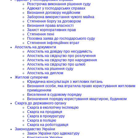
Розстрочка виконання рішення суду
Адвокат у господарських справах
Визнання договору недійсним
Заборона використання чужого майна
Стягнення боргу за договором
Визнання права власності
Захист корпоративних прав
Стягнення пені
Позовна заява до господарського суду
Стягнення інфляційних втрат
Апостиль на документи
Апостиль на довідку про несудимість
Апостиль на свідоцтво про розлучення
Апостиль на свідоцтво про народження
Апостиль на свідоцтво про шлюб
Апостиль на рішення суду
Апостиль на диплом
Житлові суперечки
Юридична консультація з житлових питань
Визнання особи, яка втратила право користування житловим
приміщенням
Виселення в судовому порядку
Визначення порядку користування квартирою, будинком
Скарга до державного органу
Скарга в екологічну інспекцію
Скарга на продавця
Скарга в прокуратуру
Скарга в поліцію
Скарга на роботодавця
Законодавство України
Закон України про адвокатуру
Конституція України