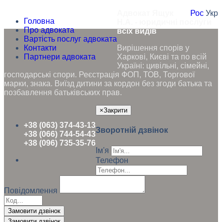
Адвокат Ящук
Рос
Укр
Головна
Н.А. - юридичні послуги
Про адвоката
всіх видів
Вартість послуг адвоката
Контакти
Вирішення спорів у
Партнери адвоката
Харкові, Києві та по всій
Україні: цивільні, сімейні,
господарські спори. Реєстрація ФОП, ТОВ, Торгової
марки, знака. Виїзд дитини за кордон без згоди батька та
позбавлення батьківських прав.
×
Закрити
+38 (063) 374-43-13
Зворотній дзвінок
+38 (066) 744-54-43
+38 (096) 735-35-76
Ім'я
Телефон
Повідомлення
Замовити дзвінок