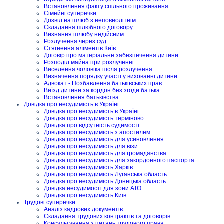
Встановлення факту спільного проживання
Сімейні суперечки
Дозвіл на шлюб з неповнолітнім
Складання шлюбного договору
Визнання шлюбу недійсним
Розлучення через суд
Стягнення аліментів Київ
Договір про матеріальне забезпечення дитини
Розподіл майна при розлученні
Виселення чоловіка після розлучення
Визначення порядку участі у вихованні дитини
Адвокат - Позбавлення батьківських прав
Виїзд дитини за кордон без згоди батька
Встановлення батьківства
Довідка про несудимість в Україні
Довідка про несудимість в Україні
Довідка про несудимість терміново
Довідка про відсутність судимості
Довідка про несудимість з апостилем
Довідка про несудимість для усиновлення
Довідка про несудимість для візи
Довідка про несудимість для громадянства
Довідка про несудимість для закордонного паспорта
Довідка про несудимість Харків
Довідка про несудимість Луганська область
Довідка про несудимість Донецька область
Довідка несудимості для зони АТО
Довідка про несудимість Київ
Трудові суперечки
Аналіз кадрових документів
Складання трудових контрактів та договорів
Консультування з питань трудового права