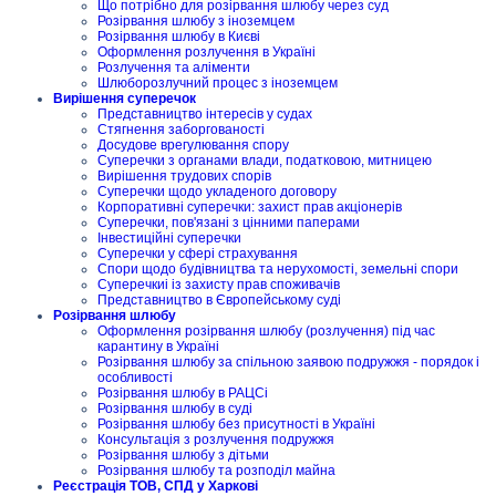
Що потрібно для розірвання шлюбу через суд
Розірвання шлюбу з іноземцем
Розірвання шлюбу в Києві
Оформлення розлучення в Україні
Розлучення та аліменти
Шлюборозлучний процес з іноземцем
Вирішення суперечок
Представництво інтересів у судах
Стягнення заборгованості
Досудове врегулювання спору
Суперечки з органами влади, податковою, митницею
Вирішення трудових спорів
Суперечки щодо укладеного договору
Корпоративні суперечки: захист прав акціонерів
Суперечки, пов'язані з цінними паперами
Інвестиційні суперечки
Суперечки у сфері страхування
Спори щодо будівництва та нерухомості, земельні спори
Суперечкиі із захисту прав споживачів
Представництво в Європейському суді
Розірвання шлюбу
Оформлення розірвання шлюбу (розлучення) під час
карантину в Україні
Розірвання шлюбу за спільною заявою подружжя - порядок і
особливості
Розірвання шлюбу в РАЦСі
Розірвання шлюбу в суді
Розірвання шлюбу без присутності в Україні
Консультація з розлучення подружжя
Розірвання шлюбу з дітьми
Розірвання шлюбу та розподіл майна
Реєстрація ТОВ, СПД у Харкові