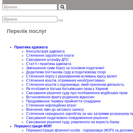
Перелік послуг
Практика адвоката
Консультація адвоката
Стягнення заробітної плати
Скасування штрафу ДПС
Статті і практика адвоката
Зменшення суми боргу за позовом податкової
Додаткова постанова суду в податковому спорі
Стягнення боргу з урахуванням коливань курсу валют
Стягнення коштів, отриманих необґрунтовано
Стягнення коштів з підприємця, який припинив діяльність
Як позбавити батька батьківських прав у Харкові
Скасування рішення суду про позбавлення водійських прав
Встановлення факту родинних відносин
Продовження терміну прийняття спадщини
Стягнення інфляційних втрат
Внесення змін до актового запису
Стягнення середнього заробітку за час затримки розрахунку п
Скасування податкового повідомлення-рішення
Скасування рішення суду, ухваленого на користь банку
Перереєстрація ФОП
Перереєстрація фізичної особи - підприємця (ФОП) за допомо