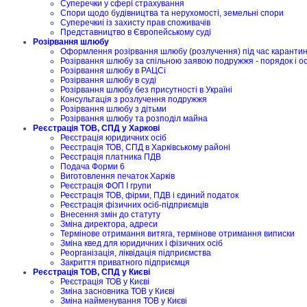
Суперечки у сфері страхування
Спори щодо будівництва та нерухомості, земельні спори
Суперечкиі із захисту прав споживачів
Представництво в Європейському суді
Розірвання шлюбу
Оформлення розірвання шлюбу (розлучення) під час карантину
Розірвання шлюбу за спільною заявою подружжя - порядок і о
Розірвання шлюбу в РАЦСі
Розірвання шлюбу в суді
Розірвання шлюбу без присутності в Україні
Консультація з розлучення подружжя
Розірвання шлюбу з дітьми
Розірвання шлюбу та розподіл майна
Реєстрація ТОВ, СПД у Харкові
Реєстрація юридичних осіб
Реєстрація ТОВ, СПД в Харківському районі
Реєстрація платника ПДВ
Подача Форми 6
Виготовлення печаток Харків
Реєстрація ФОП I групи
Реєстрація ТОВ, фірми, ПДВ і єдиний податок
Реєстрація фізичних осіб-підприємців
Внесення змін до статуту
Зміна директора, адреси
Термінове отримання витяга, термінове отримання виписки
Зміна квед для юридичних і фізичних осіб
Реорганізація, ліквідація підприємства
Закриття приватного підприємця
Реєстрація ТОВ, СПД у Києві
Реєстрація ТОВ у Києві
Зміна засновника ТОВ у Києві
Зміна найменування ТОВ у Києві