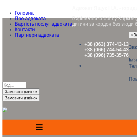
Адвокат Ящук Н.А. - юриди
Головна
Про адвоката
Вирішення спорів у Харкові, 
Вартість послуг адвоката
дитини за кордон без згоди 
Контакти
Партнери адвоката
×
З
+38 (063) 374-43-13
Зво
+38 (066) 744-54-43
+38 (096) 735-35-76
Ім'я
Те
Пов
Замовити дзвінок