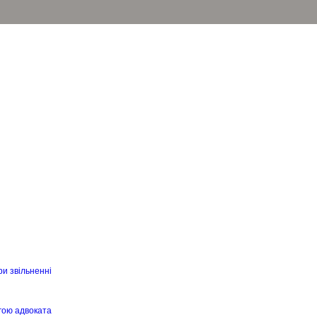
ри звільненні
гою адвоката