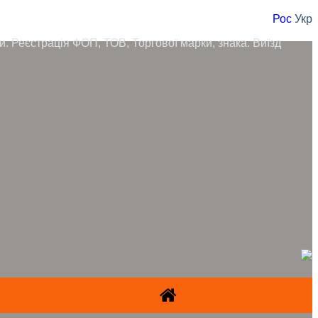
Рос
Укр
ори. Реєстрація ФОП, ТОВ, Торгової марки, знака. Виїзд