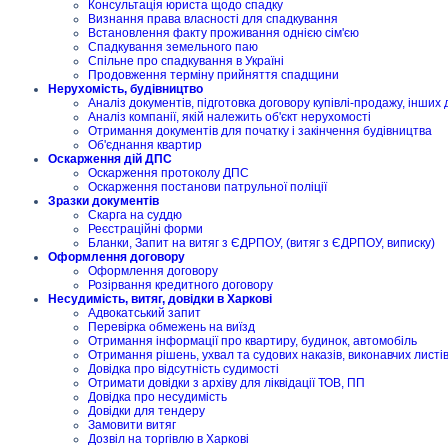
Консультація юриста щодо спадку
Визнання права власності для спадкування
Встановлення факту проживання однією сім'єю
Спадкування земельного паю
Спільне про спадкування в Україні
Продовження терміну прийняття спадщини
Нерухомість, будівництво
Аналіз документів, підготовка договору купівлі-продажу, інших 
Аналіз компанії, якій належить об'єкт нерухомості
Отримання документів для початку і закінчення будівництва
Об'єднання квартир
Оскарження дій ДПС
Оскарження протоколу ДПС
Оскарження постанови патрульної поліції
Зразки документів
Скарга на суддю
Реєстраційні форми
Бланки, Запит на витяг з ЄДРПОУ, (витяг з ЄДРПОУ, виписку)
Оформлення договору
Оформлення договору
Розірвання кредитного договору
Несудимість, витяг, довідки в Харкові
Адвокатський запит
Перевірка обмежень на виїзд
Отримання інформації про квартиру, будинок, автомобіль
Отримання рішень, ухвал та судових наказів, виконавчих листі
Довідка про відсутність судимості
Отримати довідки з архіву для ліквідації ТОВ, ПП
Довідка про несудимість
Довідки для тендеру
Замовити витяг
Дозвіл на торгівлю в Харкові