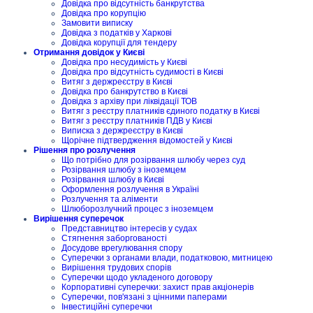
Довідка про відсутність банкрутства
Довідка про корупцію
Замовити виписку
Довідка з податків у Харкові
Довідка корупції для тендеру
Отримання довідок у Києві
Довідка про несудимість у Києві
Довідка про відсутність судимості в Києві
Витяг з держреєстру в Києві
Довідка про банкрутство в Києві
Довідка з архіву при ліквідації ТОВ
Витяг з реєстру платників єдиного податку в Києві
Витяг з реєстру платників ПДВ у Києві
Виписка з держреєстру в Києві
Щорічне підтвердження відомостей у Києві
Рішення про розлучення
Що потрібно для розірвання шлюбу через суд
Розірвання шлюбу з іноземцем
Розірвання шлюбу в Києві
Оформлення розлучення в Україні
Розлучення та аліменти
Шлюборозлучний процес з іноземцем
Вирішення суперечок
Представництво інтересів у судах
Стягнення заборгованості
Досудове врегулювання спору
Суперечки з органами влади, податковою, митницею
Вирішення трудових спорів
Суперечки щодо укладеного договору
Корпоративні суперечки: захист прав акціонерів
Суперечки, пов'язані з цінними паперами
Інвестиційні суперечки