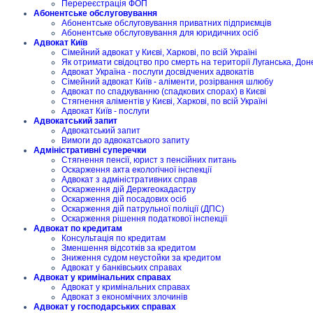
Перереєстрація ФОП
Абонентське обслуговування
Абонентське обслуговування приватних підприємців
Абонентське обслуговування для юридичних осіб
Адвокат Київ
Сімейний адвокат у Києві, Харкові, по всій Україні
Як отримати свідоцтво про смерть на території Луганська, Дон
Адвокат Україна - послуги досвідчених адвокатів
Сімейний адвокат Київ - аліменти, розірвання шлюбу
Адвокат по спадкуванню (спадкових спорах) в Києві
Стягнення аліментів у Києві, Харкові, по всій Україні
Адвокат Київ - послуги
Адвокатський запит
Адвокатський запит
Вимоги до адвокатського запиту
Адміністративні суперечки
Стягнення пенсії, юрист з пенсійних питань
Оскарження акта екологічної інспекції
Адвокат з адміністративних справ
Оскарження дій Держгеокадастру
Оскарження дій посадових осіб
Оскарження дій патрульної поліції (ДПС)
Оскарження рішення податкової інспекції
Адвокат по кредитам
Консультація по кредитам
Зменшення відсотків за кредитом
Зниження судом неустойки за кредитом
Адвокат у банківських справах
Адвокат у кримінальних справах
Адвокат у кримінальних справах
Адвокат з економічних злочинів
Адвокат у господарських справах