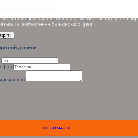
чні послуги всіх видів
Києві та по всій Україні: цивільні, сімейні, господарські сп
батька та позбавлення батьківських прав.
акрити
ротній дзвінок
лефон
ідомлення
+380633744313