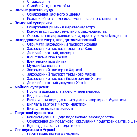
Спадкування
Сімейний кодекс України
Заочне рішення суду
Оскарження заочного рішення
Розміри зборів щодо оскарження заочного рішення
Земельні суперечки
Оскарження рішення Держгеокадастру
Консультації щодо земельного законодавства
Оформлення державного акта, проекту землевідведення
Закордонний паспорт, віза, дитячий проїзний
Отримати закордонний паспорт Україна
Закордонний паспорт терміново Київ
Дитячий проїзний, паспорт
Шенгенська віза Греція
Шенгенська віза Литва
Мультивіза шенген
Закордонний паспорт в Харкові
Закордонний паспорт терміново Харків
Закордонний паспорт біометричний Харків
Дитячий проїзний документ Харків
Майнові суперечки
Послуги адвоката із захисту прав власності
Виділ частки
Визначення порядку користування квартирою, будинком
Виплата вартості частки квартири
Визнання права власності
Податкові суперечки
Консультування щодо податкового законодавства
Оскарження дій податкової, скасування податкових актів, ріше
Відповідь на запит податкової
Спадкування в Україні
Обов'язкова частка у спадщині