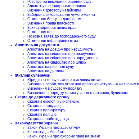
Розстрочка виконання рішення суду
Адвокат у господарських справах
Визнання договору недійсним
Заборона використання чужого майна
Стягнення боргу за договором
Визнання права власності
Захист корпоративних прав
Стягнення пені
Позовна заява до господарського суду
Стягнення інфляційних втрат
Апостиль на документи
Апостиль на довідку про несудимість
Апостиль на свідоцтво про розлучення
Апостиль на свідоцтво про народження
Апостиль на свідоцтво про шлюб
Апостиль на рішення суду
Апостиль на диплом
Житлові суперечки
Юридична консультація з житлових питань
Визнання особи, яка втратила право користування житловим
Виселення в судовому порядку
Визначення порядку користування квартирою, будинком
Скарга до державного органу
Скарга в екологічну інспекцію
Скарга на продавця
Скарга в прокуратуру
Скарга в поліцію
Скарга на роботодавця
Законодавство України
Закон України про адвокатуру
Конституція України
Закон України про охорону прав на знаки