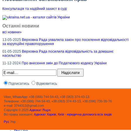
Консультація та надійний захист в суд
і
Останні новини
всі новини»
13-05-2025
Верховна Рада ухвалила закон про посилення відповідальності
за корупційні правопорушення
01-05-2025
Верховна Рада посилила відповідальність за домашнє
насильство
11-12-2024
Про внесення змін до Податкового кодексу України
Підписатись
Відмовитись
Viber, WhatsApp: +38 (066) 744-54-43, +38 (063) 374-43-13
Телефони: +38 (066) 744-54-43, +38 (063) 374-43-13, +38 (096) 735-35-76
e-mail: 3744313@gmail.com
Copyright © 2025
Адвокат Ящук
Всі права захищені.
Адвокат Харків, Київ - юридична допомога всіх видів
Рус
Укр
Рос
| Укр