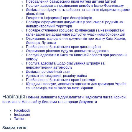
Позбавлення батьківських прав матері дитини (дітей)
Послуги адвоката з розірвання шлюбу в Івано-Франківську
Довідка про відсутність заборон на заняття підприємницькою
діяльністю
Розкриття інформації про бенефіціарів
Порядок оформлення документів у разі смерті родичів на
непідконтрольній території
Порядок стягнення грошової компенсації за невикористані
календарні дні додаткової відпустки учасникам бойових дій
Отримання, відновлення документів про освіту Київ, Харків,
Донецьк, Луганськ
Позбавлення батьківських прав дистанційно
Отримання рішення суду за допомогою адвоката
Послуги адвокатів в Києві та Київській області при розірванні
шлюбу
Послуга адвоката щодо скасування штрафу за
нерозмитнений автомобіль
Довідка про сімейний стан
Адвокат по спадщині, розділу майна
Позбавлення батьківських прав іноземця
Юридичні послуги, допомога адвоката для громадян Україні
та іноземців, які виїхали за межі України
Навігація
Новини
Залишити відгук/Запитати
Надіслати листа
Корисні
посилання
Мапа сайту
Дипломи та нагороди
Документи
Facebook
Instagram
Twitter
Хмара тегів