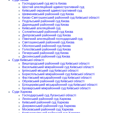
Господарський суд міста Києва
Шостий апеляційний адміністративний суд
Київський окружний адміністративний суд
Шевченківський районний суд Києва
Києво-Святошинський районний суд Київської області
Подільський районний суд Києва
Дарницький районний суд Києва
Київський апеляційний суд
Солом'янський районний суд Києва
Дніпровський районний суд Києва
Північний апеляційний господарський суд
Святошинський районний суд Києва
Оболонський районний суд Києва
Голосіївський районний суд Києва
Печерський районний суд Києва
Деснянський районний суд Києва
Суди Київської області
Вишгородський районний суд Київської області
Васильківський міжрайонний суд Київської області
Ірпінський міський суд Київської області
Бориспільський міжрайонний суд Київської області
Фастівський міськрайонний суд Київської області
Обухівський районний суд Київської області
Білоцерківський міськрайонний суд Київської області
Броварський міжрайонний суд Київської області
Суди Харкова
Господарський суд Луганської області
Ленінський районний суд Харкова
Київський районний суд Харкова
Дзержинський районний суд Харкова
Московський районний суд Харкова
Комінтернівський районний суд Харкова