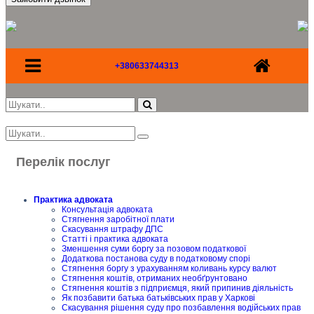
+380633744313
Перелік послуг
Практика адвоката
Консультація адвоката
Стягнення заробітної плати
Скасування штрафу ДПС
Статті і практика адвоката
Зменшення суми боргу за позовом податкової
Додаткова постанова суду в податковому спорі
Стягнення боргу з урахуванням коливань курсу валют
Стягнення коштів, отриманих необґрунтовано
Стягнення коштів з підприємця, який припинив діяльність
Як позбавити батька батьківських прав у Харкові
Скасування рішення суду про позбавлення водійських прав