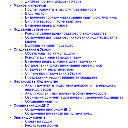
Дитячий проїзний документ Харків
Майнові суперечки
Послуги адвоката із захисту прав власності
Виділ частки
Визначення порядку користування квартирою, будинком
Виплата вартості частки квартири
Визнання права власності
Податкові суперечки
Консультування щодо податкового законодавства
Оскарження дій податкової, скасування податкових актів,
рішень
Відповідь на запит податкової
Спадкування в Україні
Обов'язкова частка у спадщині
Консультація юриста щодо спадку
Визнання права власності для спадкування
Встановлення факту проживання однією сім'єю
Спадкування земельного паю
Спільне про спадкування в Україні
Продовження терміну прийняття спадщини
Нерухомість, будівництво
Аналіз документів, підготовка договору купівлі-продажу,
інших договорів
Аналіз компанії, якій належить об'єкт нерухомості
Отримання документів для початку і закінчення будівництва
Об'єднання квартир
Оскарження дій ДПС
Оскарження протоколу ДПС
Оскарження постанови патрульної поліції
Зразки документів
Скарга на суддю
Реєстраційні форми