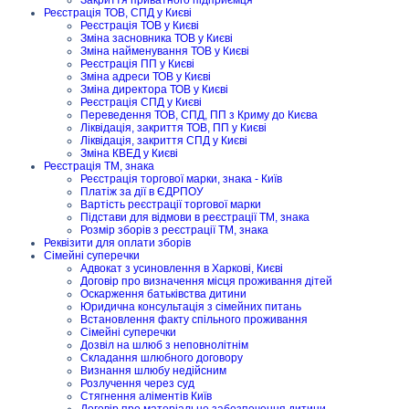
Реєстрація ТОВ, СПД у Києві
Реєстрація ТОВ у Києві
Зміна засновника ТОВ у Києві
Зміна найменування ТОВ у Києві
Реєстрація ПП у Києві
Зміна адреси ТОВ у Києві
Зміна директора ТОВ у Києві
Реєстрація СПД у Києві
Переведення ТОВ, СПД, ПП з Криму до Києва
Ліквідація, закриття ТОВ, ПП у Києві
Ліквідація, закриття СПД у Києві
Зміна КВЕД у Києві
Реєстрація ТМ, знака
Реєстрація торгової марки, знака - Київ
Платіж за дії в ЄДРПОУ
Вартість реєстрації торгової марки
Підстави для відмови в реєстрації ТМ, знака
Розмір зборів з реєстрації ТМ, знака
Реквізити для оплати зборів
Сімейні суперечки
Адвокат з усиновлення в Харкові, Києві
Договір про визначення місця проживання дітей
Оскарження батьківства дитини
Юридична консультація з сімейних питань
Встановлення факту спільного проживання
Сімейні суперечки
Дозвіл на шлюб з неповнолітнім
Складання шлюбного договору
Визнання шлюбу недійсним
Розлучення через суд
Стягнення аліментів Київ
Договір про матеріальне забезпечення дитини