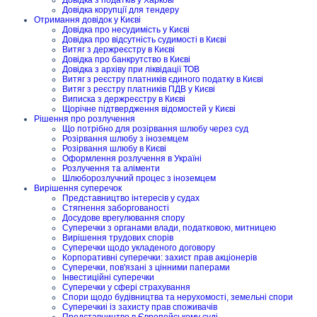
Довідка корупції для тендеру
Отримання довідок у Києві
Довідка про несудимість у Києві
Довідка про відсутність судимості в Києві
Витяг з держреєстру в Києві
Довідка про банкрутство в Києві
Довідка з архіву при ліквідації ТОВ
Витяг з реєстру платників єдиного податку в Києві
Витяг з реєстру платників ПДВ у Києві
Виписка з держреєстру в Києві
Щорічне підтвердження відомостей у Києві
Рішення про розлучення
Що потрібно для розірвання шлюбу через суд
Розірвання шлюбу з іноземцем
Розірвання шлюбу в Києві
Оформлення розлучення в Україні
Розлучення та аліменти
Шлюборозлучний процес з іноземцем
Вирішення суперечок
Представництво інтересів у судах
Стягнення заборгованості
Досудове врегулювання спору
Суперечки з органами влади, податковою, митницею
Вирішення трудових спорів
Суперечки щодо укладеного договору
Корпоративні суперечки: захист прав акціонерів
Суперечки, пов'язані з цінними паперами
Інвестиційні суперечки
Суперечки у сфері страхування
Спори щодо будівництва та нерухомості, земельні спори
Суперечкиі із захисту прав споживачів
Представництво в Європейському суді