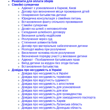
Реквізити для оплати зборів
Сімейні суперечки
Адвокат з усиновлення в Харкові, Києві
Договір про визначення місця проживання дітей
Оскарження батьківства дитини
Юридична консультація з сімейних питань
Встановлення факту спільного проживання
Сімейні суперечки
Дозвіл на шлюб з неповнолітнім
Складання шлюбного договору
Визнання шлюбу недійсним
Розлучення через суд
Стягнення аліментів Київ
Договір про матеріальне забезпечення дитини
Розподіл майна при розлученні
Виселення чоловіка після розлучення
Визначення порядку участі у вихованні дитини
Адвокат - Позбавлення батьківських прав
Виїзд дитини за кордон без згоди батька
Встановлення батьківства
Довідка про несудимість в Україні
Довідка про несудимість в Україні
Довідка про несудимість терміново
Довідка про відсутність судимості
Довідка про несудимість з апостилем
Довідка про несудимість для усиновлення
Довідка про несудимість для візи
Довідка про несудимість для громадянства
Довідка про несудимість для закордонного паспорта
Довідка про несудимість Харків
Довідка про несудимість Луганська область
Довідка про несудимість Донецька область