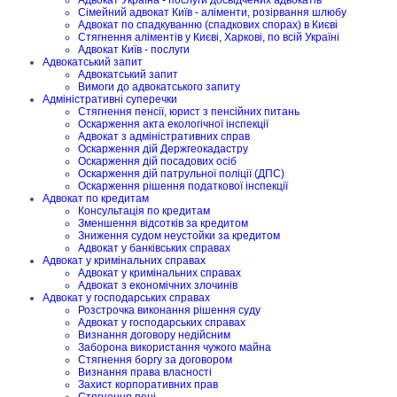
Сімейний адвокат Київ - аліменти, розірвання шлюбу
Адвокат по спадкуванню (спадкових спорах) в Києві
Стягнення аліментів у Києві, Харкові, по всій Україні
Адвокат Київ - послуги
Адвокатський запит
Адвокатський запит
Вимоги до адвокатського запиту
Адміністративні суперечки
Стягнення пенсії, юрист з пенсійних питань
Оскарження акта екологічної інспекції
Адвокат з адміністративних справ
Оскарження дій Держгеокадастру
Оскарження дій посадових осіб
Оскарження дій патрульної поліції (ДПС)
Оскарження рішення податкової інспекції
Адвокат по кредитам
Консультація по кредитам
Зменшення відсотків за кредитом
Зниження судом неустойки за кредитом
Адвокат у банківських справах
Адвокат у кримінальних справах
Адвокат у кримінальних справах
Адвокат з економічних злочинів
Адвокат у господарських справах
Розстрочка виконання рішення суду
Адвокат у господарських справах
Визнання договору недійсним
Заборона використання чужого майна
Стягнення боргу за договором
Визнання права власності
Захист корпоративних прав
Стягнення пені