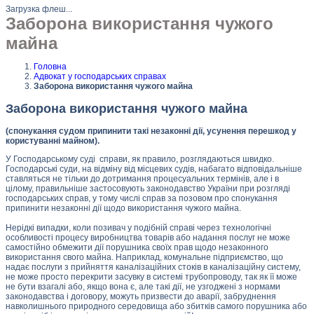
Загрузка флеш...
Заборона використання чужого
майна
Головна
Адвокат у господарських справах
Заборона використання чужого майна
Заборона використання чужого майна
(спонукання судом припинити такі незаконні дії, усунення перешкод у
користуванні майном).
У Господарському суді справи, як правило, розглядаються швидко.
Господарські суди, на відміну від місцевих судів, набагато відповідальніше
ставляться не тільки до дотримання процесуальних термінів, але і в
цілому, правильніше застосовують законодавство України при розгляді
господарських справ, у тому числі справ за позовом про спонукання
припинити незаконні дії щодо використання чужого майна.
Нерідкі випадки, коли позивач у подібній справі через технологічні
особливості процесу виробництва товарів або надання послуг не може
самостійно обмежити дії порушника своїх прав щодо незаконного
використання свого майна. Наприклад, комунальне підприємство, що
надає послуги з прийняття каналізаційних стоків в каналізаційну систему,
не може просто перекрити засувку в системі трубопроводу, так як її може
не бути взагалі або, якщо вона є, але такі дії, не узгоджені з нормами
законодавства і договору, можуть призвести до аварії, забруднення
навколишнього природного середовища або збитків самого порушника або