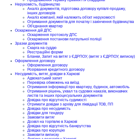
Нерухомість, будівництво
Аналіз документів, підготовка договору купівлі-продажу,
інших договорів
Аналіз компанії, якій належить об'єкт нерухомості
Отримання документів для початку і закінчення будівництва
Об'єднання квартир
Оскарження дій ДПС
Оскарження протоколу ДПС
Оскарження постанови патрульної поліції
Зразки документів
Скарга на суддю
Реєстраційні форми
Бланки, Запит на витяг з ЄДРПОУ, (витяг з ЄДРПОУ, виписку)
Оформлення договору
Оформлення договору
Розірвання кредитного договору
Несудимість, витяг, довідки в Харкові
Адвокатський запит
Перевірка обмежень на виїзд
Отримання інформації про квартиру, будинок, автомобіль
Отримання рішень, ухвал та судових наказів, виконавчих
листів та інших процесуальних документів
Довідка про відсутність судимості
Отримати довідки з архіву для ліквідації ТОВ, ПП
Довідка про несудимість
Довідки для тендеру
Замовити витяг
Дозвіл на торгівлю в Харкові
Довідка про відсутність банкрутства
Довідка про корупцію
Замовити виписку
Довідка з податків у Харкові