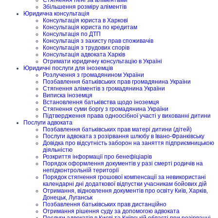
Збільшення розміру аліментів
Юридична консультація
Консультація юриста в Харкові
Консультація юриста по кредитам
Консультація по ДТП
Консультація з захисту прав споживачів
Консультація з трудових спорів
Консультація адвоката Харків
Отримати юридичну консультацію в Україні
Юридичні послуги для іноземців
Розлучення з громадянином України
Позбавлення батьківських прав громадянина України
Стягнення аліментів з громадянина України
Виписка іноземця
Встановлення батьківства щодо іноземця
Стягнення суми боргу з громадянина України
Підтвердження права одноосібної участі у вихованні дитини
Послуги адвоката
Позбавлення батьківських прав матері дитини (дітей)
Послуги адвоката з розірвання шлюбу в Івано-Франківську
Довідка про відсутність заборон на заняття підприємницькою
діяльністю
Розкриття інформації про бенефіціарів
Порядок оформлення документів у разі смерті родичів на
непідконтрольній території
Порядок стягнення грошової компенсації за невикористані
календарні дні додаткової відпустки учасникам бойових дій
Отримання, відновлення документів про освіту Київ, Харків,
Донецьк, Луганськ
Позбавлення батьківських прав дистанційно
Отримання рішення суду за допомогою адвоката
Послуги адвокатів в Києві та Київській області при розірванні