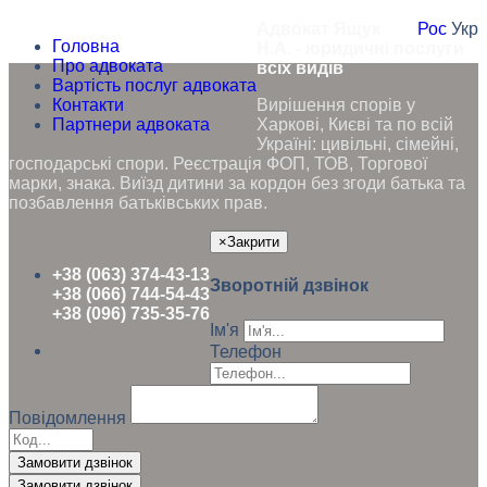
Адвокат Ящук
Рос
Укр
Головна
Н.А. - юридичні послуги
Про адвоката
всіх видів
Вартість послуг адвоката
Контакти
Вирішення спорів у
Партнери адвоката
Харкові, Києві та по всій
Україні: цивільні, сімейні,
господарські спори. Реєстрація ФОП, ТОВ, Торгової
марки, знака. Виїзд дитини за кордон без згоди батька та
позбавлення батьківських прав.
×
Закрити
+38 (063) 374-43-13
Зворотній дзвінок
+38 (066) 744-54-43
+38 (096) 735-35-76
Ім'я
Телефон
Повідомлення
Замовити дзвінок