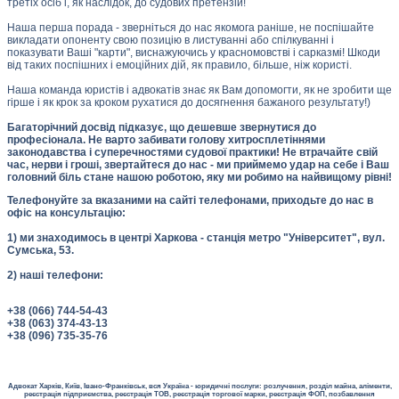
третіх осіб і, як наслідок, до судових претензій!
Наша перша порада - зверніться до нас якомога раніше, не поспішайте
викладати опоненту свою позицію в листуванні або спілкуванні і
показувати Ваші "карти", виснажуючись у красномовстві і сарказмі! Шкоди
від таких поспішних і емоційних дій, як правило, більше, ніж користі.
Наша команда юристів і адвокатів знає як Вам допомогти, як не зробити ще
гірше і як крок за кроком рухатися до досягнення бажаного результату!)
Багаторічний досвід підказує, що дешевше звернутися до
професіонала. Не варто забивати голову хитросплетіннями
законодавства і суперечностями судової практики! Не втрачайте свій
час, нерви і гроші, звертайтеся до нас - ми приймемо удар на себе і Ваш
головний біль стане нашою роботою, яку ми робимо на найвищому рівні!
Телефонуйте за вказаними на сайті телефонами, приходьте до нас в
офіс на консультацію:
1) ми знаходимось в центрі Харкова - станція метро "Університет", вул.
Сумська, 53.
2) наші телефони:
+38 (066) 744-54-43
+38 (063) 374-43-13
+38 (096) 735-35-76
Адвокат Харків, Київ, Івано-Франківськ, вся Україна - юридичні послуги: розлучення, розділ майна, аліменти,
реєстрація підприємства, реєстрація ТОВ, реєстрація торгової марки, реєстрація ФОП, позбавлення