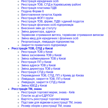
Реєстрація юридичних осіб
Реєстрація ТОВ, СПД в Харківському районі
Реєстрація платника ПДВ
Подача Форми 6
Виготовлення печаток Харків
Реєстрація ФОП I групи
Реєстрація ТОВ, фірми, ПДВ і єдиний податок
Реєстрація фізичних осіб-підприємців
Внесення змін до статуту
Зміна директора, адреси
Термінове отримання витяга, термінове отримання виписки
Зміна квед для юридичних і фізичних осіб
Реорганізація, ліквідація підприємства
Закриття приватного підприємця
Реєстрація ТОВ, СПД у Києві
Реєстрація ТОВ у Києві
Зміна засновника ТОВ у Києві
Зміна найменування ТОВ у Києві
Реєстрація ПП у Києві
Зміна адреси ТОВ у Києві
Зміна директора ТОВ у Києві
Реєстрація СПД у Києві
Переведення ТОВ, СПД, ПП з Криму до Києва
Ліквідація, закриття ТОВ, ПП у Києві
Ліквідація, закриття СПД у Києві
Зміна КВЕД у Києві
Реєстрація ТМ, знака
Реєстрація торгової марки, знака - Київ
Платіж за дії в ЄДРПОУ
Вартість реєстрації торгової марки
Підстави для відмови в реєстрації ТМ, знака
Розмір зборів з реєстрації ТМ, знака