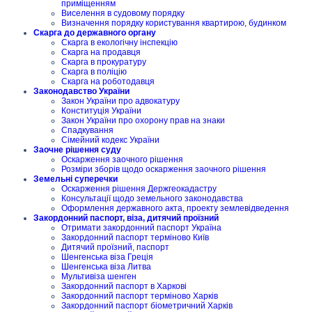
приміщенням
Виселення в судовому порядку
Визначення порядку користування квартирою, будинком
Скарга до державного органу
Скарга в екологічну інспекцію
Скарга на продавця
Скарга в прокуратуру
Скарга в поліцію
Скарга на роботодавця
Законодавство України
Закон України про адвокатуру
Конституція України
Закон України про охорону прав на знаки
Спадкування
Сімейний кодекс України
Заочне рішення суду
Оскарження заочного рішення
Розміри зборів щодо оскарження заочного рішення
Земельні суперечки
Оскарження рішення Держгеокадастру
Консультації щодо земельного законодавства
Оформлення державного акта, проекту землевідведення
Закордонний паспорт, віза, дитячий проїзний
Отримати закордонний паспорт Україна
Закордонний паспорт терміново Київ
Дитячий проїзний, паспорт
Шенгенська віза Греція
Шенгенська віза Литва
Мультивіза шенген
Закордонний паспорт в Харкові
Закордонний паспорт терміново Харків
Закордонний паспорт біометричний Харків