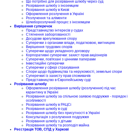
Що потрібно для розірвання шлюбу через суд
Розірвання шлюбу з іноземцем
Розірвання шлюбу в Києві
Оформлення розлучення в Україні
Розлучення та аліменти
Шлюборозлучний процес з іноземцем
Вирішення суперечок
Представництво інтересів у судах
Стягнення заборгованості
Досудове врегулювання спору
Суперечки з органами влади, податковою, митницею
Вирішення трудових спорів
Суперечки щодо укладеного договору
Корпоративні суперечки: захист прав акціонерів
Суперечки, пов'язані з цінними паперами
Інвестиційні суперечки
Суперечки у сфері страхування
Спори щодо будівництва та нерухомості, земельні спори
Суперечкиі із захисту прав споживачів
Представництво в Європейському суді
Розірвання шлюбу
Оформлення розірвання шлюбу (розлучення) під час
карантину в Україні
Розірвання шлюбу за спільною заявою подружжя - порядок і
особливості
Розірвання шлюбу в РАЦСі
Розірвання шлюбу в суді
Розірвання шлюбу без присутності в Україні
Консультація з розлучення подружжя
Розірвання шлюбу з дітьми
Розірвання шлюбу та розподіл майна
Реєстрація ТОВ, СПД у Харкові