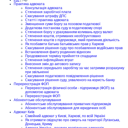
Практика адвоката
Консультація адвоката
Стягнення заробітної плати
Скасування штрафу ДПС
Статті і практика адвоката
Зменшення суми боргу за позовом податкової
Додаткова постанова суду в податковому спорі
Стягнення боргу з урахуванням коливань курсу валют
Стягнення коштів, отриманих необґрунтовано
Стягнення коштів з підприємця, який припинив діяльність
Як позбавити батька батьківських прав у Харкові
Скасування рішення суду про позбавлення водійських прав
Встановлення факту родинних відносин
Продовження терміну прийняття спадщини
Стягнення інфляційних втрат
Внесення змін до актового запису
Стягнення середнього заробітку за час затримки розрахунку
при звільненні
Скасування податкового повідомлення-рішення
Скасування рішення суду, ухваленого на користь банку
Перереєстрація ФОП
Перереєстрація фізичної особи - підприємця (ФОП) за
допомогою адвоката
Перереєстрація ФОП
Абонентське обслуговування
Абонентське обслуговування приватних підприємців
Абонентське обслуговування для юридичних осіб
Адвокат Київ
Сімейний адвокат у Києві, Харкові, по всій Україні
Як отримати свідоцтво про смерть на території Луганська,
Донецька, Криму
Адвокат Україна - послуги досвідчених адвокатів