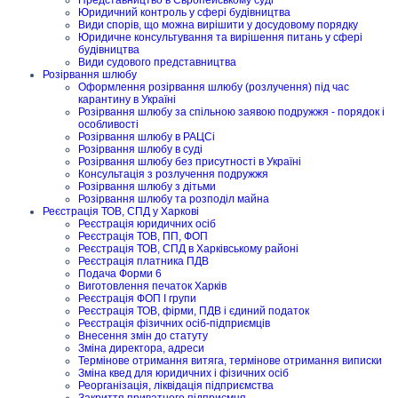
Юридичний контроль у сфері будівництва
Види спорів, що можна вирішити у досудовому порядку
Юридичне консультування та вирішення питань у сфері
будівництва
Види судового представництва
Розірвання шлюбу
Оформлення розірвання шлюбу (розлучення) під час
карантину в Україні
Розірвання шлюбу за спільною заявою подружжя - порядок і
особливості
Розірвання шлюбу в РАЦСі
Розірвання шлюбу в суді
Розірвання шлюбу без присутності в Україні
Консультація з розлучення подружжя
Розірвання шлюбу з дітьми
Розірвання шлюбу та розподіл майна
Реєстрація ТОВ, СПД у Харкові
Реєстрація юридичних осіб
Реєстрація ТОВ, ПП, ФОП
Реєстрація ТОВ, СПД в Харківському районі
Реєстрація платника ПДВ
Подача Форми 6
Виготовлення печаток Харків
Реєстрація ФОП I групи
Реєстрація ТОВ, фірми, ПДВ і єдиний податок
Реєстрація фізичних осіб-підприємців
Внесення змін до статуту
Зміна директора, адреси
Термінове отримання витяга, термінове отримання виписки
Зміна квед для юридичних і фізичних осіб
Реорганізація, ліквідація підприємства
Закриття приватного підприємця