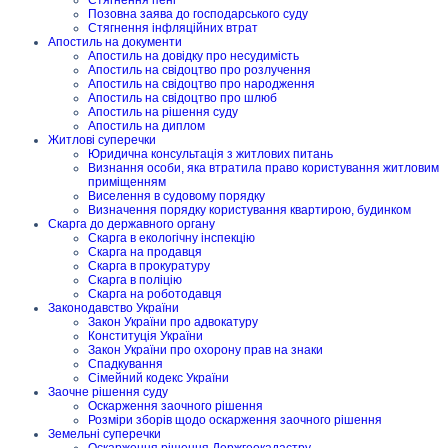
Позовна заява до господарського суду
Стягнення інфляційних втрат
Апостиль на документи
Апостиль на довідку про несудимість
Апостиль на свідоцтво про розлучення
Апостиль на свідоцтво про народження
Апостиль на свідоцтво про шлюб
Апостиль на рішення суду
Апостиль на диплом
Житлові суперечки
Юридична консультація з житлових питань
Визнання особи, яка втратила право користування житловим
приміщенням
Виселення в судовому порядку
Визначення порядку користування квартирою, будинком
Скарга до державного органу
Скарга в екологічну інспекцію
Скарга на продавця
Скарга в прокуратуру
Скарга в поліцію
Скарга на роботодавця
Законодавство України
Закон України про адвокатуру
Конституція України
Закон України про охорону прав на знаки
Спадкування
Сімейний кодекс України
Заочне рішення суду
Оскарження заочного рішення
Розміри зборів щодо оскарження заочного рішення
Земельні суперечки
Оскарження рішення Держгеокадастру