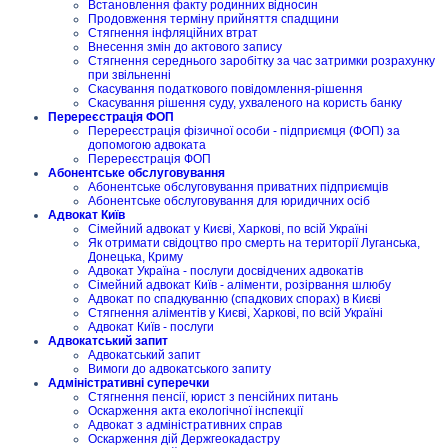
Встановлення факту родинних відносин
Продовження терміну прийняття спадщини
Стягнення інфляційних втрат
Внесення змін до актового запису
Стягнення середнього заробітку за час затримки розрахунку
при звільненні
Скасування податкового повідомлення-рішення
Скасування рішення суду, ухваленого на користь банку
Перереєстрація ФОП
Перереєстрація фізичної особи - підприємця (ФОП) за
допомогою адвоката
Перереєстрація ФОП
Абонентське обслуговування
Абонентське обслуговування приватних підприємців
Абонентське обслуговування для юридичних осіб
Адвокат Київ
Сімейний адвокат у Києві, Харкові, по всій Україні
Як отримати свідоцтво про смерть на території Луганська,
Донецька, Криму
Адвокат Україна - послуги досвідчених адвокатів
Сімейний адвокат Київ - аліменти, розірвання шлюбу
Адвокат по спадкуванню (спадкових спорах) в Києві
Стягнення аліментів у Києві, Харкові, по всій Україні
Адвокат Київ - послуги
Адвокатський запит
Адвокатський запит
Вимоги до адвокатського запиту
Адміністративні суперечки
Стягнення пенсії, юрист з пенсійних питань
Оскарження акта екологічної інспекції
Адвокат з адміністративних справ
Оскарження дій Держгеокадастру