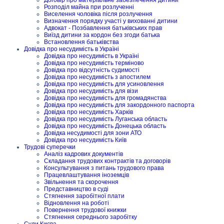
Розподіл майна при розлученні
Виселення чоловіка після розлучення
Визначення порядку участі у вихованні дитини
Адвокат - Позбавлення батьківських прав
Виїзд дитини за кордон без згоди батька
Встановлення батьківства
Довідка про несудимість в Україні
Довідка про несудимість в Україні
Довідка про несудимість терміново
Довідка про відсутність судимості
Довідка про несудимість з апостилем
Довідка про несудимість для усиновлення
Довідка про несудимість для візи
Довідка про несудимість для громадянства
Довідка про несудимість для закордонного паспорта
Довідка про несудимість Харків
Довідка про несудимість Луганська область
Довідка про несудимість Донецька область
Довідка несудимості для зони АТО
Довідка про несудимість Київ
Трудові суперечки
Аналіз кадрових документів
Складання трудових контрактів та договорів
Консультування з питань трудового права
Працевлаштування іноземців
Звільнення та скорочення
Представництво в суді
Стягнення заробітної плати
Відновлення на роботі
Повернення трудової книжки
Стягнення середнього заробітку
Суди Києва