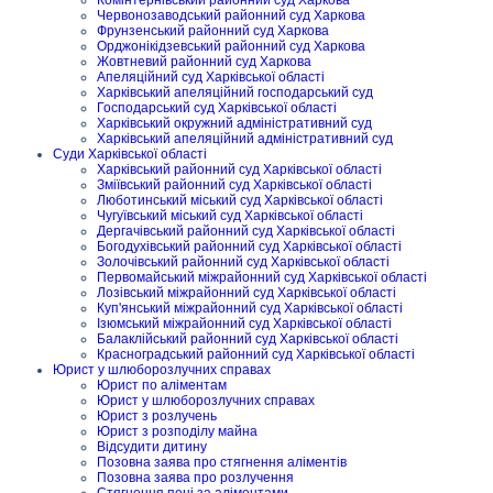
Червонозаводський районний суд Харкова
Фрунзенський районний суд Харкова
Орджонікідзевський районний суд Харкова
Жовтневий районний суд Харкова
Апеляційний суд Харківської області
Харківський апеляційний господарський суд
Господарський суд Харківської області
Харківський окружний адміністративний суд
Харківський апеляційний адміністративний суд
Суди Харківської області
Харківський районний суд Харківської області
Зміївський районний суд Харківської області
Люботинський міський суд Харківської області
Чугуївський міський суд Харківської області
Дергачівський районний суд Харківської області
Богодухівський районний суд Харківської області
Золочівський районний суд Харківської області
Первомайський міжрайонний суд Харківської області
Лозівський міжрайонний суд Харківської області
Куп'янський міжрайонний суд Харківської області
Ізюмський міжрайонний суд Харківської області
Балаклійський районний суд Харківської області
Красноградський районний суд Харківської області
Юрист у шлюборозлучних справах
Юрист по аліментам
Юрист у шлюборозлучних справах
Юрист з розлучень
Юрист з розподілу майна
Відсудити дитину
Позовна заява про стягнення аліментів
Позовна заява про розлучення
Стягнення пені за аліментами