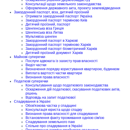
Консультації щодо земельного законодавства
Оформлення державного акта, проекту землевідведення
Закордонний паспорт, віза, дитячий проїзний
Отримати закордонний паспорт Україна
Закордонний паспорт терміново Київ
Дитячий проїзний, паспорт
Шенгенська віза Греція
Шенгенська віза Литва
Мультивіза шенген
Закордонний паспорт в Харкові
Закордонний паспорт терміново Харків
Закордонний паспорт біометричний Харків
Дитячий проїзний документ Харків
Майнові суперечки
Послуги адвоката із захисту прав власності
Виділ частки
Визначення порядку користування квартирою, будинком
Виплата вартості частки квартири
Визнання права власності
Податкові суперечки
Консультування щодо податкового законодавства
Оскарження дій податкової, скасування податкових актів,
рішень
Відповідь на запит податкової
Спадкування в Україні
Обов'язкова частка у спадщині
Консультація юриста щодо спадку
Визнання права власності для спадкування
Встановлення факту проживання однією сім'єю
Спадкування земельного паю
Спільне про спадкування в Україні
Продовження терміну прийняття спадщини