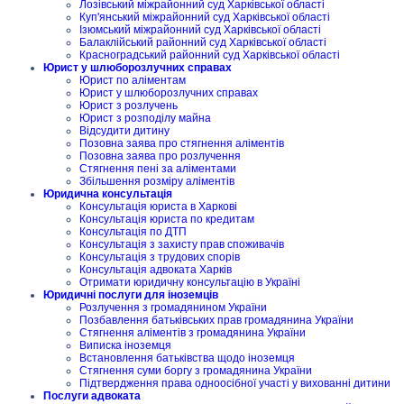
Лозівський міжрайонний суд Харківської області
Куп'янський міжрайонний суд Харківської області
Ізюмський міжрайонний суд Харківської області
Балаклійський районний суд Харківської області
Красноградський районний суд Харківської області
Юрист у шлюборозлучних справах
Юрист по аліментам
Юрист у шлюборозлучних справах
Юрист з розлучень
Юрист з розподілу майна
Відсудити дитину
Позовна заява про стягнення аліментів
Позовна заява про розлучення
Стягнення пені за аліментами
Збільшення розміру аліментів
Юридична консультація
Консультація юриста в Харкові
Консультація юриста по кредитам
Консультація по ДТП
Консультація з захисту прав споживачів
Консультація з трудових спорів
Консультація адвоката Харків
Отримати юридичну консультацію в Україні
Юридичні послуги для іноземців
Розлучення з громадянином України
Позбавлення батьківських прав громадянина України
Стягнення аліментів з громадянина України
Виписка іноземця
Встановлення батьківства щодо іноземця
Стягнення суми боргу з громадянина України
Підтвердження права одноосібної участі у вихованні дитини
Послуги адвоката