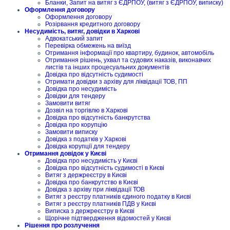
Бланки, Запит на витяг з ЄДРПОУ, (витяг з ЄДРПОУ, виписку)
Оформлення договору
Оформлення договору
Розірвання кредитного договору
Несудимість, витяг, довідки в Харкові
Адвокатський запит
Перевірка обмежень на виїзд
Отримання інформації про квартиру, будинок, автомобіль
Отримання рішень, ухвал та судових наказів, виконавчих
листів та інших процесуальних документів
Довідка про відсутність судимості
Отримати довідки з архіву для ліквідації ТОВ, ПП
Довідка про несудимість
Довідки для тендеру
Замовити витяг
Дозвіл на торгівлю в Харкові
Довідка про відсутність банкрутства
Довідка про корупцію
Замовити виписку
Довідка з податків у Харкові
Довідка корупції для тендеру
Отримання довідок у Києві
Довідка про несудимість у Києві
Довідка про відсутність судимості в Києві
Витяг з держреєстру в Києві
Довідка про банкрутство в Києві
Довідка з архіву при ліквідації ТОВ
Витяг з реєстру платників єдиного податку в Києві
Витяг з реєстру платників ПДВ у Києві
Виписка з держреєстру в Києві
Щорічне підтвердження відомостей у Києві
Рішення про розлучення