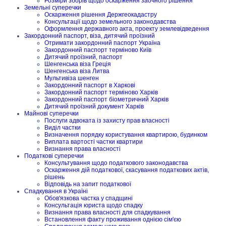
Розміри зборів щодо оскарження заочного рішення
Земельні суперечки
Оскарження рішення Держгеокадастру
Консультації щодо земельного законодавства
Оформлення державного акта, проекту землевідведення
Закордонний паспорт, віза, дитячий проїзний
Отримати закордонний паспорт Україна
Закордонний паспорт терміново Київ
Дитячий проїзний, паспорт
Шенгенська віза Греція
Шенгенська віза Литва
Мультивіза шенген
Закордонний паспорт в Харкові
Закордонний паспорт терміново Харків
Закордонний паспорт біометричний Харків
Дитячий проїзний документ Харків
Майнові суперечки
Послуги адвоката із захисту прав власності
Виділ частки
Визначення порядку користування квартирою, будинком
Виплата вартості частки квартири
Визнання права власності
Податкові суперечки
Консультування щодо податкового законодавства
Оскарження дій податкової, скасування податкових актів,
рішень
Відповідь на запит податкової
Спадкування в Україні
Обов'язкова частка у спадщині
Консультація юриста щодо спадку
Визнання права власності для спадкування
Встановлення факту проживання однією сім'єю