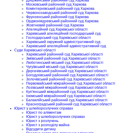
Дзержинський районний суд Харкова
Московський районний суд Харкова
Комінтернівський районний суд Харкова
Червонозаводський районний суд Харкова
Фрунзенський районний суд Харкова
Орджонікідзевський районний суд Харкова
Жовтневий районний суд Харкова
Апеляційний суд Харківської області
Харківський апеляційний господарський суд
Господарський суд Харківської області
Харківський окружний адміністративний суд
Харківський апеляційний адміністративний суд
Суди Харківської області
Харківський районний суд Харківської області
Зміївський районний суд Харківської області
Люботинський міський суд Харківської області
Чугуївський міський суд Харківської області
Дергачівський районний суд Харківської області
Богодухівський районний суд Харківської області
Золочівський районний суд Харківської області
Первомайський міжрайонний суд Харківської області
Лозівський міжрайонний суд Харківської області
Куп'янський міжрайонний суд Харківської області
Ізюмський міжрайонний суд Харківської області
Балаклійський районний суд Харківської області
Красноградський районний суд Харківської області
Юрист у шлюборозлучних справах
Юрист по аліментам
Юрист у шлюборозлучних справах
Юрист з розлучень
Юрист з розподілу майна
Відсудити дитину