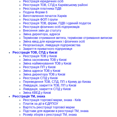
Реєстрація юридичних осіб
Реєстрація ТОВ, СПД в Харківському районі
Реєстрація платника ПДВ
Подача Форми 6
Виготовлення печаток Харків
Реєстрація ФОП I групи
Реєстрація ТОВ, фірми, ПДВ і єдиний податок
Реєстрація фізичних осіб-підприємців
Внесення змін до статуту
Зміна директора, адреси
Термінове отримання витяга, термінове отримання виписки
Зміна квед для юридичних і фізичних осіб
Реорганізація, ліквідація підприємства
Закриття приватного підприємця
Реєстрація ТОВ, СПД у Києві
Реєстрація ТОВ у Києві
Зміна засновника ТОВ у Києві
Зміна найменування ТОВ у Києві
Реєстрація ПП у Києві
Зміна адреси ТОВ у Києві
Зміна директора ТОВ у Києві
Реєстрація СПД у Києві
Переведення ТОВ, СПД, ПП з Криму до Києва
Ліквідація, закриття ТОВ, ПП у Києві
Ліквідація, закриття СПД у Києві
Зміна КВЕД у Києві
Реєстрація ТМ, знака
Реєстрація торгової марки, знака - Київ
Платіж за дії в ЄДРПОУ
Вартість реєстрації торгової марки
Підстави для відмови в реєстрації ТМ, знака
Розмір зборів з реєстрації ТМ, знака