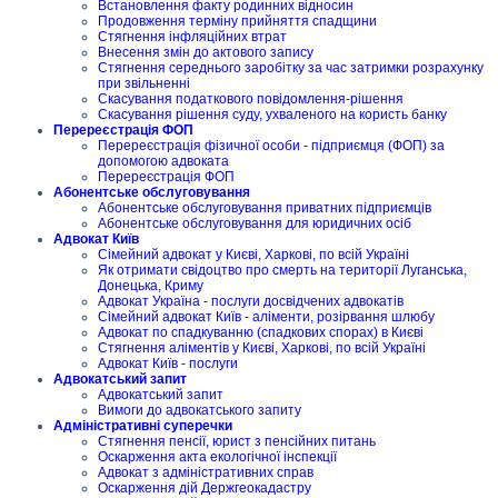
Встановлення факту родинних відносин
Продовження терміну прийняття спадщини
Стягнення інфляційних втрат
Внесення змін до актового запису
Стягнення середнього заробітку за час затримки розрахунку
при звільненні
Скасування податкового повідомлення-рішення
Скасування рішення суду, ухваленого на користь банку
Перереєстрація ФОП
Перереєстрація фізичної особи - підприємця (ФОП) за
допомогою адвоката
Перереєстрація ФОП
Абонентське обслуговування
Абонентське обслуговування приватних підприємців
Абонентське обслуговування для юридичних осіб
Адвокат Київ
Сімейний адвокат у Києві, Харкові, по всій Україні
Як отримати свідоцтво про смерть на території Луганська,
Донецька, Криму
Адвокат Україна - послуги досвідчених адвокатів
Сімейний адвокат Київ - аліменти, розірвання шлюбу
Адвокат по спадкуванню (спадкових спорах) в Києві
Стягнення аліментів у Києві, Харкові, по всій Україні
Адвокат Київ - послуги
Адвокатський запит
Адвокатський запит
Вимоги до адвокатського запиту
Адміністративні суперечки
Стягнення пенсії, юрист з пенсійних питань
Оскарження акта екологічної інспекції
Адвокат з адміністративних справ
Оскарження дій Держгеокадастру