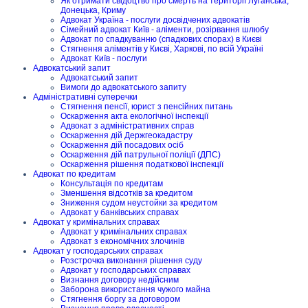
Як отримати свідоцтво про смерть на території Луганська,
Донецька, Криму
Адвокат Україна - послуги досвідчених адвокатів
Сімейний адвокат Київ - аліменти, розірвання шлюбу
Адвокат по спадкуванню (спадкових спорах) в Києві
Стягнення аліментів у Києві, Харкові, по всій Україні
Адвокат Київ - послуги
Адвокатський запит
Адвокатський запит
Вимоги до адвокатського запиту
Адміністративні суперечки
Стягнення пенсії, юрист з пенсійних питань
Оскарження акта екологічної інспекції
Адвокат з адміністративних справ
Оскарження дій Держгеокадастру
Оскарження дій посадових осіб
Оскарження дій патрульної поліції (ДПС)
Оскарження рішення податкової інспекції
Адвокат по кредитам
Консультація по кредитам
Зменшення відсотків за кредитом
Зниження судом неустойки за кредитом
Адвокат у банківських справах
Адвокат у кримінальних справах
Адвокат у кримінальних справах
Адвокат з економічних злочинів
Адвокат у господарських справах
Розстрочка виконання рішення суду
Адвокат у господарських справах
Визнання договору недійсним
Заборона використання чужого майна
Стягнення боргу за договором