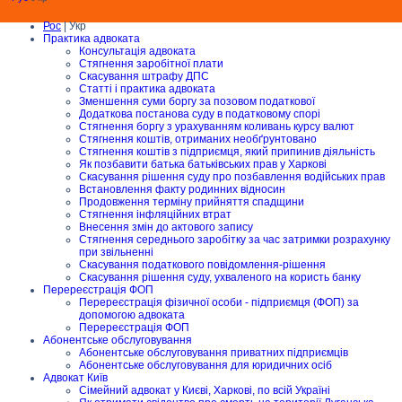
Рос
| Укр
Практика адвоката
Консультація адвоката
Стягнення заробітної плати
Скасування штрафу ДПС
Статті і практика адвоката
Зменшення суми боргу за позовом податкової
Додаткова постанова суду в податковому спорі
Стягнення боргу з урахуванням коливань курсу валют
Стягнення коштів, отриманих необґрунтовано
Стягнення коштів з підприємця, який припинив діяльність
Як позбавити батька батьківських прав у Харкові
Скасування рішення суду про позбавлення водійських прав
Встановлення факту родинних відносин
Продовження терміну прийняття спадщини
Стягнення інфляційних втрат
Внесення змін до актового запису
Стягнення середнього заробітку за час затримки розрахунку
при звільненні
Скасування податкового повідомлення-рішення
Скасування рішення суду, ухваленого на користь банку
Перереєстрація ФОП
Перереєстрація фізичної особи - підприємця (ФОП) за
допомогою адвоката
Перереєстрація ФОП
Абонентське обслуговування
Абонентське обслуговування приватних підприємців
Абонентське обслуговування для юридичних осіб
Адвокат Київ
Сімейний адвокат у Києві, Харкові, по всій Україні