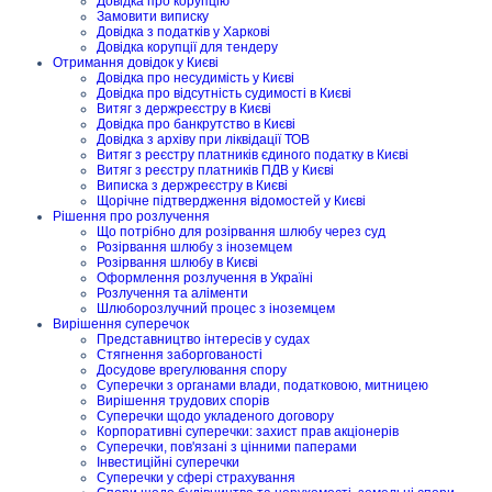
Довідка про корупцію
Замовити виписку
Довідка з податків у Харкові
Довідка корупції для тендеру
Отримання довідок у Києві
Довідка про несудимість у Києві
Довідка про відсутність судимості в Києві
Витяг з держреєстру в Києві
Довідка про банкрутство в Києві
Довідка з архіву при ліквідації ТОВ
Витяг з реєстру платників єдиного податку в Києві
Витяг з реєстру платників ПДВ у Києві
Виписка з держреєстру в Києві
Щорічне підтвердження відомостей у Києві
Рішення про розлучення
Що потрібно для розірвання шлюбу через суд
Розірвання шлюбу з іноземцем
Розірвання шлюбу в Києві
Оформлення розлучення в Україні
Розлучення та аліменти
Шлюборозлучний процес з іноземцем
Вирішення суперечок
Представництво інтересів у судах
Стягнення заборгованості
Досудове врегулювання спору
Суперечки з органами влади, податковою, митницею
Вирішення трудових спорів
Суперечки щодо укладеного договору
Корпоративні суперечки: захист прав акціонерів
Суперечки, пов'язані з цінними паперами
Інвестиційні суперечки
Суперечки у сфері страхування