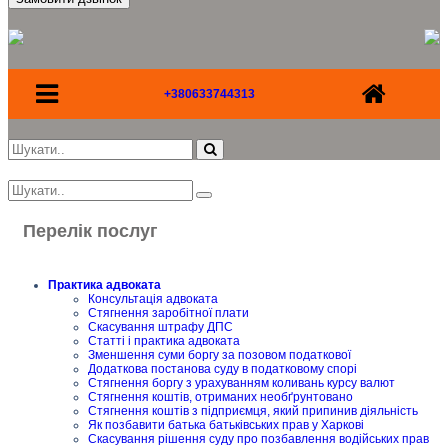
+380633744313
Перелік послуг
Практика адвоката
Консультація адвоката
Стягнення заробітної плати
Скасування штрафу ДПС
Статті і практика адвоката
Зменшення суми боргу за позовом податкової
Додаткова постанова суду в податковому спорі
Стягнення боргу з урахуванням коливань курсу валют
Стягнення коштів, отриманих необґрунтовано
Стягнення коштів з підприємця, який припинив діяльність
Як позбавити батька батьківських прав у Харкові
Скасування рішення суду про позбавлення водійських прав