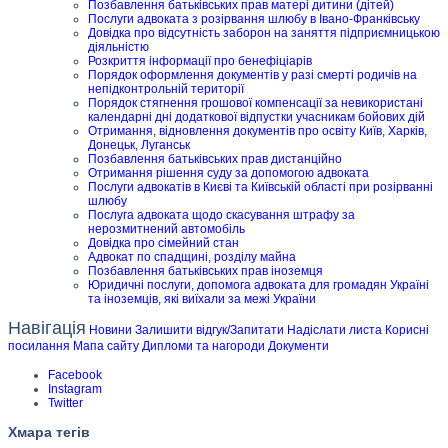
Позбавлення батьківських прав матері дитини (дітей)
Послуги адвоката з розірвання шлюбу в Івано-Франківську
Довідка про відсутність заборон на заняття підприємницькою
діяльністю
Розкриття інформації про бенефіціарів
Порядок оформлення документів у разі смерті родичів на
непідконтрольній території
Порядок стягнення грошової компенсації за невикористані
календарні дні додаткової відпустки учасникам бойових дій
Отримання, відновлення документів про освіту Київ, Харків,
Донецьк, Луганськ
Позбавлення батьківських прав дистанційно
Отримання рішення суду за допомогою адвоката
Послуги адвокатів в Києві та Київській області при розірванні
шлюбу
Послуга адвоката щодо скасування штрафу за
нерозмитнений автомобіль
Довідка про сімейний стан
Адвокат по спадщині, розділу майна
Позбавлення батьківських прав іноземця
Юридичні послуги, допомога адвоката для громадян Україні
та іноземців, які виїхали за межі України
Навігація
Новини
Залишити відгук/Запитати
Надіслати листа
Корисні
посилання
Мапа сайту
Дипломи та нагороди
Документи
Facebook
Instagram
Twitter
Хмара тегів