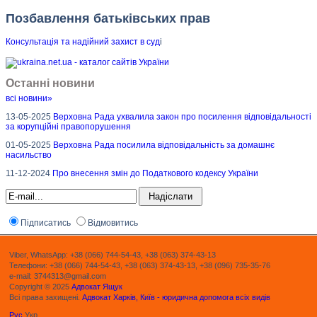
Позбавлення батьківських прав
Консультація та надійний захист в суд
і
Останні новини
всі новини»
13-05-2025
Верховна Рада ухвалила закон про посилення відповідальності
за корупційні правопорушення
01-05-2025
Верховна Рада посилила відповідальність за домашнє
насильство
11-12-2024
Про внесення змін до Податкового кодексу України
Підписатись
Відмовитись
Viber, WhatsApp: +38 (066) 744-54-43, +38 (063) 374-43-13
Телефони: +38 (066) 744-54-43, +38 (063) 374-43-13, +38 (096) 735-35-76
e-mail: 3744313@gmail.com
Copyright © 2025
Адвокат Ящук
Всі права захищені.
Адвокат Харків, Київ - юридична допомога всіх видів
Рус
Укр