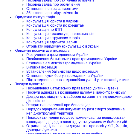
Позовна заява про стягнення аліментів
Позовна заява про розлучення
Стягнення пені за аліментами
Збільшення розміру аліментів
Юридична консультація
Консультація юриста в Харкові
Консультація юриста по кредитам
Консультація по ДТП
Консультація з захисту прав споживачів
Консультація з трудових спорів
Консультація адвоката Харків
Отримати юридичну консультацію в Україні
Юридичні послуги для іноземців
Розлучення з громадянином України
Позбавлення батьківських прав громадянина України
Стягнення аліментів з громадянина України
Виписка іноземця
Встановлення батьківства щодо іноземця
Стягнення суми боргу з громадянина України
Підтвердження права одноосібної участі у вихованні дитини
Послуги адвоката
Позбавлення батьківських прав матері дитини (дітей)
Послуги адвоката з розірвання шлюбу в Івано-Франківську
Довідка про відсутність заборон на заняття підприємницькою
діяльністю
Розкриття інформації про бенефіціарів
Порядок оформлення документів у разі смерті родичів на
непідконтрольній території
Порядок стягнення грошової компенсації за невикористані
календарні дні додаткової відпустки учасникам бойових дій
Отримання, відновлення документів про освіту Київ, Харків,
Донецьк, Луганськ