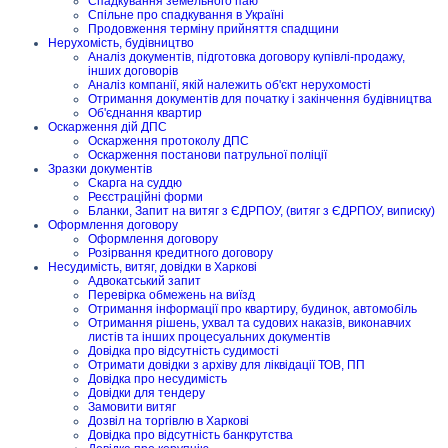
Спадкування земельного паю
Спільне про спадкування в Україні
Продовження терміну прийняття спадщини
Нерухомість, будівництво
Аналіз документів, підготовка договору купівлі-продажу,
інших договорів
Аналіз компанії, якій належить об'єкт нерухомості
Отримання документів для початку і закінчення будівництва
Об'єднання квартир
Оскарження дій ДПС
Оскарження протоколу ДПС
Оскарження постанови патрульної поліції
Зразки документів
Скарга на суддю
Реєстраційні форми
Бланки, Запит на витяг з ЄДРПОУ, (витяг з ЄДРПОУ, виписку)
Оформлення договору
Оформлення договору
Розірвання кредитного договору
Несудимість, витяг, довідки в Харкові
Адвокатський запит
Перевірка обмежень на виїзд
Отримання інформації про квартиру, будинок, автомобіль
Отримання рішень, ухвал та судових наказів, виконавчих
листів та інших процесуальних документів
Довідка про відсутність судимості
Отримати довідки з архіву для ліквідації ТОВ, ПП
Довідка про несудимість
Довідки для тендеру
Замовити витяг
Дозвіл на торгівлю в Харкові
Довідка про відсутність банкрутства