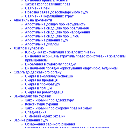
Визнання права власності
Захист корпоративних прав
Стягнення пені
Позовна заява до господарського суду
Стягнення інфляційних втрат
Апостиль на документи
Апостиль на довідку про несудимість
Апостиль на свідоцтво про розлучення
Апостиль на свідоцтво про народження
Апостиль на свідоцтво про шлюб
Апостиль на рішення суду
Апостиль на диплом
Житлові суперечки
Юридична консультація з житлових питань
Визнання особи, яка втратила право користування житловим
приміщенням
Виселення в судовому порядку
Визначення порядку користування квартирою, будинком
Скарга до державного органу
Скарга в екологічну інспекцію
Скарга на продавця
Скарга в прокуратуру
Скарга в поліцію
Скарга на роботодавця
Законодавство України
Закон України про адвокатуру
Конституція України
Закон України про охорону прав на знаки
Спадкування
Сімейний кодекс України
Заочне рішення суду
Оскарження заочного рішення