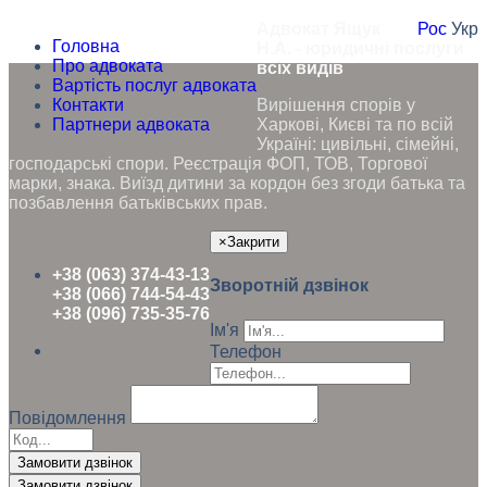
Адвокат Ящук
Рос
Укр
Головна
Н.А. - юридичні послуги
Про адвоката
всіх видів
Вартість послуг адвоката
Контакти
Вирішення спорів у
Партнери адвоката
Харкові, Києві та по всій
Україні: цивільні, сімейні,
господарські спори. Реєстрація ФОП, ТОВ, Торгової
марки, знака. Виїзд дитини за кордон без згоди батька та
позбавлення батьківських прав.
×
Закрити
+38 (063) 374-43-13
Зворотній дзвінок
+38 (066) 744-54-43
+38 (096) 735-35-76
Ім'я
Телефон
Повідомлення
Замовити дзвінок