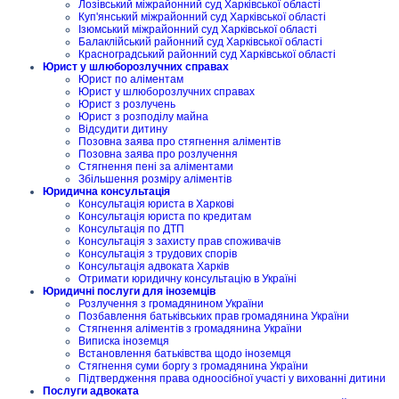
Лозівський міжрайонний суд Харківської області
Куп'янський міжрайонний суд Харківської області
Ізюмський міжрайонний суд Харківської області
Балаклійський районний суд Харківської області
Красноградський районний суд Харківської області
Юрист у шлюборозлучних справах
Юрист по аліментам
Юрист у шлюборозлучних справах
Юрист з розлучень
Юрист з розподілу майна
Відсудити дитину
Позовна заява про стягнення аліментів
Позовна заява про розлучення
Стягнення пені за аліментами
Збільшення розміру аліментів
Юридична консультація
Консультація юриста в Харкові
Консультація юриста по кредитам
Консультація по ДТП
Консультація з захисту прав споживачів
Консультація з трудових спорів
Консультація адвоката Харків
Отримати юридичну консультацію в Україні
Юридичні послуги для іноземців
Розлучення з громадянином України
Позбавлення батьківських прав громадянина України
Стягнення аліментів з громадянина України
Виписка іноземця
Встановлення батьківства щодо іноземця
Стягнення суми боргу з громадянина України
Підтвердження права одноосібної участі у вихованні дитини
Послуги адвоката