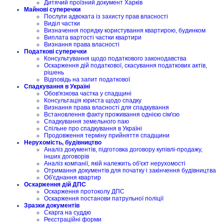
Дитячий проїзний документ Харків
Майнові суперечки
Послуги адвоката із захисту прав власності
Виділ частки
Визначення порядку користування квартирою, будинком
Виплата вартості частки квартири
Визнання права власності
Податкові суперечки
Консультування щодо податкового законодавства
Оскарження дій податкової, скасування податкових актів,
рішень
Відповідь на запит податкової
Спадкування в Україні
Обов'язкова частка у спадщині
Консультація юриста щодо спадку
Визнання права власності для спадкування
Встановлення факту проживання однією сім'єю
Спадкування земельного паю
Спільне про спадкування в Україні
Продовження терміну прийняття спадщини
Нерухомість, будівництво
Аналіз документів, підготовка договору купівлі-продажу,
інших договорів
Аналіз компанії, якій належить об'єкт нерухомості
Отримання документів для початку і закінчення будівництва
Об'єднання квартир
Оскарження дій ДПС
Оскарження протоколу ДПС
Оскарження постанови патрульної поліції
Зразки документів
Скарга на суддю
Реєстраційні форми