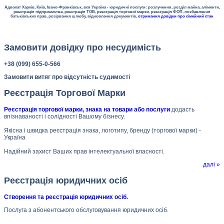
Адвокат Харків, Київ, Івано-Франківськ, вся Україна - юридичні послуги: розлучення, розділ майна, аліменти,
реєстрація підприємства, реєстрація ТОВ, реєстрація торгової марки, реєстрація ФОП, позбавлення
батьківських прав, розірвання шлюбу, відновлення документів,
отримання довідки про сімейний стан
Замовити довідку про несудимість
+38 (099) 655-0-566
Замовити витяг про відсутність судимості
Реєстрація Торгової Марки
Реєстрація торгової марки, знака на товари або послуги
додасть
впізнаваності і солідності Вашому бізнесу.
Якісна і швидка реєстрація знака, логотипу, бренду (торгової марки) -
Україна
Надійний захист Ваших прав інтелектуальної власності.
далі »
Реєстрація юридичних осіб
Створення та реєстрація юридичних осіб
.
Послуга з абонентського обслуговування юридичних осіб.