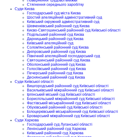
Повернення трудової книжки
Стягнення середнього заробітку
Суди Києва
Господарський суд міста Києва
Шостий апеляційний адміністративний суд
Київський окружний адміністративний суд
Шевченківський районний суд Києва
Києво-Святошинський районний суд Київської області
Подільський районний суд Києва
Дарницький районний суд Києва
Київський апеляційний суд
Солом'янський районний суд Києва
Дніпровський районний суд Києва
Північний апеляційний господарський суд
Святошинський районний суд Києва
Оболонський районний суд Києва
Голосіївський районний суд Києва
Печерський районний суд Києва
Деснянський районний суд Києва
Суди Київської області
Вишгородський районний суд Київської області
Васильківський міжрайонний суд Київської області
Ірпінський міський суд Київської області
Бориспільський міжрайонний суд Київської області
Фастівський міськрайонний суд Київської області
Обухівський районний суд Київської області
Білоцерківський міськрайонний суд Київської області
Броварський міжрайонний суд Київської області
Суди Харкова
Господарський суд Луганської області
Ленінський районний суд Харкова
Київський районний суд Харкова