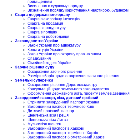
приміщенням
Виселення в судовому порядку
Визначення порядку користування квартирою, будинком
Скарга до державного органу
Скарга в екологічну інспекцію
Скарга на продавця
Скарга в прокуратуру
Скарга в поліцію
Скарга на роботодавця
Законодавство України
Закон України про адвокатуру
Конституція України
Закон України про охорону прав на знаки
Спадкування
Сімейний кодекс України
Заочне рішення суду
Оскарження заочного рішення
Розміри зборів щодо оскарження заочного рішення
Земельні суперечки
Оскарження рішення Держгеокадастру
Консультації щодо земельного законодавства
Оформлення державного акта, проекту землевідведення
Закордонний паспорт, віза, дитячий проїзний
Отримати закордонний паспорт Україна
Закордонний паспорт терміново Київ
Дитячий проїзний, паспорт
Шенгенська віза Греція
Шенгенська віза Литва
Мультивіза шенген
Закордонний паспорт в Харкові
Закордонний паспорт терміново Харків
Закордонний паспорт біометричний Харків