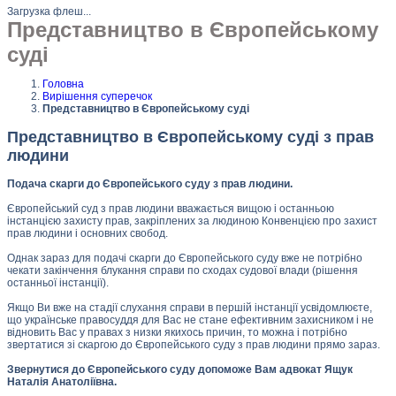
Загрузка флеш...
Представництво в Європейському
суді
Головна
Вирішення суперечок
Представництво в Європейському суді
Представництво в Європейському суді з прав
людини
Подача скарги до Європейського суду з прав людини.
Європейський суд з прав людини вважається вищою і останньою
інстанцією захисту прав, закріплених за людиною Конвенцією про захист
прав людини і основних свобод.
Однак зараз для подачі скарги до Європейського суду вже не потрібно
чекати закінчення блукання справи по сходах судової влади (рішення
останньої інстанції).
Якщо Ви вже на стадії слухання справи в першій інстанції усвідомлюєте,
що українське правосуддя для Вас не стане ефективним захисником і не
відновить Вас у правах з низки якихось причин, то можна і потрібно
звертатися зі скаргою до Європейського суду з прав людини прямо зараз.
Звернутися до Європейського суду допоможе Вам адвокат Ящук
Наталія Анатоліївна.