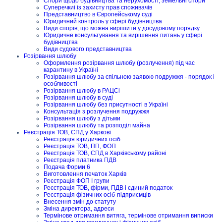
Спори щодо будівництва та нерухомості, земельні спори
Суперечкиі із захисту прав споживачів
Представництво в Європейському суді
Юридичний контроль у сфері будівництва
Види спорів, що можна вирішити у досудовому порядку
Юридичне консультування та вирішення питань у сфері
будівництва
Види судового представництва
Розірвання шлюбу
Оформлення розірвання шлюбу (розлучення) під час
карантину в Україні
Розірвання шлюбу за спільною заявою подружжя - порядок і
особливості
Розірвання шлюбу в РАЦСі
Розірвання шлюбу в суді
Розірвання шлюбу без присутності в Україні
Консультація з розлучення подружжя
Розірвання шлюбу з дітьми
Розірвання шлюбу та розподіл майна
Реєстрація ТОВ, СПД у Харкові
Реєстрація юридичних осіб
Реєстрація ТОВ, ПП, ФОП
Реєстрація ТОВ, СПД в Харківському районі
Реєстрація платника ПДВ
Подача Форми 6
Виготовлення печаток Харків
Реєстрація ФОП I групи
Реєстрація ТОВ, фірми, ПДВ і єдиний податок
Реєстрація фізичних осіб-підприємців
Внесення змін до статуту
Зміна директора, адреси
Термінове отримання витяга, термінове отримання виписки