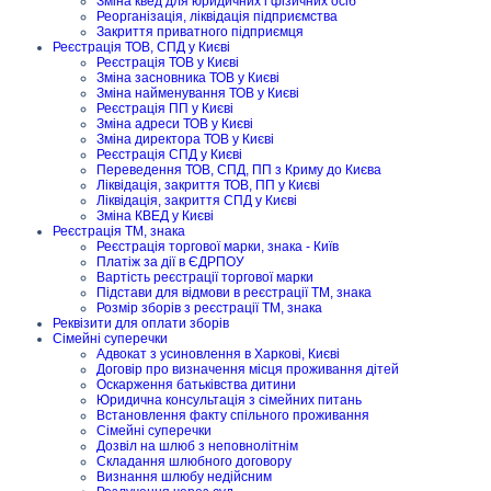
Зміна квед для юридичних і фізичних осіб
Реорганізація, ліквідація підприємства
Закриття приватного підприємця
Реєстрація ТОВ, СПД у Києві
Реєстрація ТОВ у Києві
Зміна засновника ТОВ у Києві
Зміна найменування ТОВ у Києві
Реєстрація ПП у Києві
Зміна адреси ТОВ у Києві
Зміна директора ТОВ у Києві
Реєстрація СПД у Києві
Переведення ТОВ, СПД, ПП з Криму до Києва
Ліквідація, закриття ТОВ, ПП у Києві
Ліквідація, закриття СПД у Києві
Зміна КВЕД у Києві
Реєстрація ТМ, знака
Реєстрація торгової марки, знака - Київ
Платіж за дії в ЄДРПОУ
Вартість реєстрації торгової марки
Підстави для відмови в реєстрації ТМ, знака
Розмір зборів з реєстрації ТМ, знака
Реквізити для оплати зборів
Сімейні суперечки
Адвокат з усиновлення в Харкові, Києві
Договір про визначення місця проживання дітей
Оскарження батьківства дитини
Юридична консультація з сімейних питань
Встановлення факту спільного проживання
Сімейні суперечки
Дозвіл на шлюб з неповнолітнім
Складання шлюбного договору
Визнання шлюбу недійсним