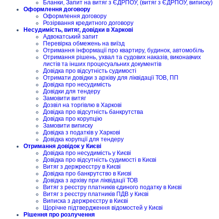
Бланки, Запит на витяг з ЄДРПОУ, (витяг з ЄДРПОУ, виписку)
Оформлення договору
Оформлення договору
Розірвання кредитного договору
Несудимість, витяг, довідки в Харкові
Адвокатський запит
Перевірка обмежень на виїзд
Отримання інформації про квартиру, будинок, автомобіль
Отримання рішень, ухвал та судових наказів, виконавчих
листів та інших процесуальних документів
Довідка про відсутність судимості
Отримати довідки з архіву для ліквідації ТОВ, ПП
Довідка про несудимість
Довідки для тендеру
Замовити витяг
Дозвіл на торгівлю в Харкові
Довідка про відсутність банкрутства
Довідка про корупцію
Замовити виписку
Довідка з податків у Харкові
Довідка корупції для тендеру
Отримання довідок у Києві
Довідка про несудимість у Києві
Довідка про відсутність судимості в Києві
Витяг з держреєстру в Києві
Довідка про банкрутство в Києві
Довідка з архіву при ліквідації ТОВ
Витяг з реєстру платників єдиного податку в Києві
Витяг з реєстру платників ПДВ у Києві
Виписка з держреєстру в Києві
Щорічне підтвердження відомостей у Києві
Рішення про розлучення