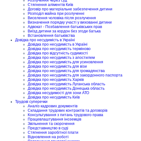
Розлучення через суд
Стягнення аліментів Київ
Договір про матеріальне забезпечення дитини
Розподіл майна при розлученні
Виселення чоловіка після розлучення
Визначення порядку участі у вихованні дитини
Адвокат - Позбавлення батьківських прав
Виїзд дитини за кордон без згоди батька
Встановлення батьківства
Довідка про несудимість в Україні
Довідка про несудимість в Україні
Довідка про несудимість терміново
Довідка про відсутність судимості
Довідка про несудимість з апостилем
Довідка про несудимість для усиновлення
Довідка про несудимість для візи
Довідка про несудимість для громадянства
Довідка про несудимість для закордонного паспорта
Довідка про несудимість Харків
Довідка про несудимість Луганська область
Довідка про несудимість Донецька область
Довідка несудимості для зони АТО
Довідка про несудимість Київ
Трудові суперечки
Аналіз кадрових документів
Складання трудових контрактів та договорів
Консультування з питань трудового права
Працевлаштування іноземців
Звільнення та скорочення
Представництво в суді
Стягнення заробітної плати
Відновлення на роботі