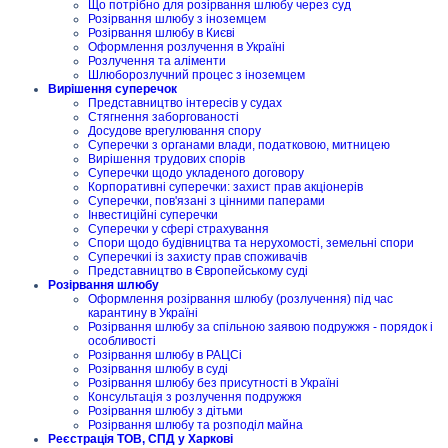
Що потрібно для розірвання шлюбу через суд
Розірвання шлюбу з іноземцем
Розірвання шлюбу в Києві
Оформлення розлучення в Україні
Розлучення та аліменти
Шлюборозлучний процес з іноземцем
Вирішення суперечок
Представництво інтересів у судах
Стягнення заборгованості
Досудове врегулювання спору
Суперечки з органами влади, податковою, митницею
Вирішення трудових спорів
Суперечки щодо укладеного договору
Корпоративні суперечки: захист прав акціонерів
Суперечки, пов'язані з цінними паперами
Інвестиційні суперечки
Суперечки у сфері страхування
Спори щодо будівництва та нерухомості, земельні спори
Суперечкиі із захисту прав споживачів
Представництво в Європейському суді
Розірвання шлюбу
Оформлення розірвання шлюбу (розлучення) під час
карантину в Україні
Розірвання шлюбу за спільною заявою подружжя - порядок і
особливості
Розірвання шлюбу в РАЦСі
Розірвання шлюбу в суді
Розірвання шлюбу без присутності в Україні
Консультація з розлучення подружжя
Розірвання шлюбу з дітьми
Розірвання шлюбу та розподіл майна
Реєстрація ТОВ, СПД у Харкові