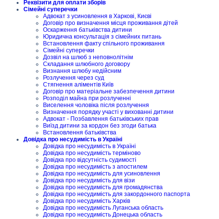
Реквізити для оплати зборів
Сімейні суперечки
Адвокат з усиновлення в Харкові, Києві
Договір про визначення місця проживання дітей
Оскарження батьківства дитини
Юридична консультація з сімейних питань
Встановлення факту спільного проживання
Сімейні суперечки
Дозвіл на шлюб з неповнолітнім
Складання шлюбного договору
Визнання шлюбу недійсним
Розлучення через суд
Стягнення аліментів Київ
Договір про матеріальне забезпечення дитини
Розподіл майна при розлученні
Виселення чоловіка після розлучення
Визначення порядку участі у вихованні дитини
Адвокат - Позбавлення батьківських прав
Виїзд дитини за кордон без згоди батька
Встановлення батьківства
Довідка про несудимість в Україні
Довідка про несудимість в Україні
Довідка про несудимість терміново
Довідка про відсутність судимості
Довідка про несудимість з апостилем
Довідка про несудимість для усиновлення
Довідка про несудимість для візи
Довідка про несудимість для громадянства
Довідка про несудимість для закордонного паспорта
Довідка про несудимість Харків
Довідка про несудимість Луганська область
Довідка про несудимість Донецька область