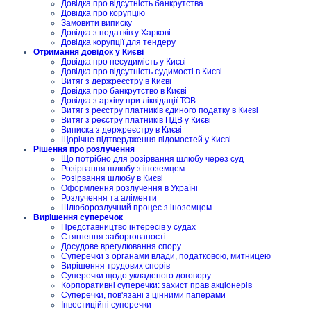
Довідка про відсутність банкрутства
Довідка про корупцію
Замовити виписку
Довідка з податків у Харкові
Довідка корупції для тендеру
Отримання довідок у Києві
Довідка про несудимість у Києві
Довідка про відсутність судимості в Києві
Витяг з держреєстру в Києві
Довідка про банкрутство в Києві
Довідка з архіву при ліквідації ТОВ
Витяг з реєстру платників єдиного податку в Києві
Витяг з реєстру платників ПДВ у Києві
Виписка з держреєстру в Києві
Щорічне підтвердження відомостей у Києві
Рішення про розлучення
Що потрібно для розірвання шлюбу через суд
Розірвання шлюбу з іноземцем
Розірвання шлюбу в Києві
Оформлення розлучення в Україні
Розлучення та аліменти
Шлюборозлучний процес з іноземцем
Вирішення суперечок
Представництво інтересів у судах
Стягнення заборгованості
Досудове врегулювання спору
Суперечки з органами влади, податковою, митницею
Вирішення трудових спорів
Суперечки щодо укладеного договору
Корпоративні суперечки: захист прав акціонерів
Суперечки, пов'язані з цінними паперами
Інвестиційні суперечки