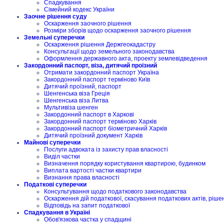
Спадкування
Сімейний кодекс України
Заочне рішення суду
Оскарження заочного рішення
Розміри зборів щодо оскарження заочного рішення
Земельні суперечки
Оскарження рішення Держгеокадастру
Консультації щодо земельного законодавства
Оформлення державного акта, проекту землевідведення
Закордонний паспорт, віза, дитячий проїзний
Отримати закордонний паспорт Україна
Закордонний паспорт терміново Київ
Дитячий проїзний, паспорт
Шенгенська віза Греція
Шенгенська віза Литва
Мультивіза шенген
Закордонний паспорт в Харкові
Закордонний паспорт терміново Харків
Закордонний паспорт біометричний Харків
Дитячий проїзний документ Харків
Майнові суперечки
Послуги адвоката із захисту прав власності
Виділ частки
Визначення порядку користування квартирою, будинком
Виплата вартості частки квартири
Визнання права власності
Податкові суперечки
Консультування щодо податкового законодавства
Оскарження дій податкової, скасування податкових актів, ріше
Відповідь на запит податкової
Спадкування в Україні
Обов'язкова частка у спадщині