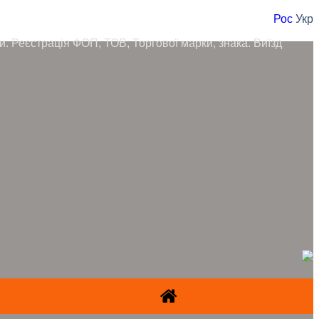
Рос
Укр
ори. Реєстрація ФОП, ТОВ, Торгової марки, знака. Виїзд