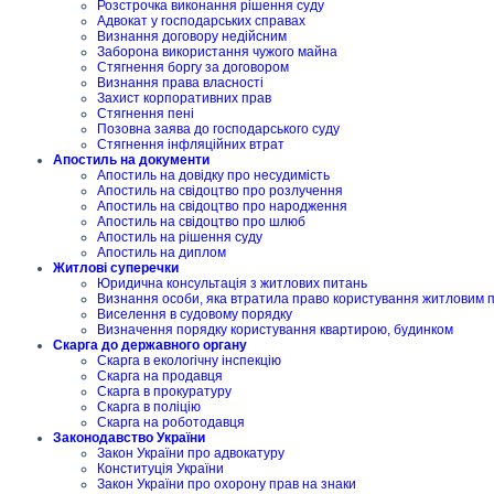
Розстрочка виконання рішення суду
Адвокат у господарських справах
Визнання договору недійсним
Заборона використання чужого майна
Стягнення боргу за договором
Визнання права власності
Захист корпоративних прав
Стягнення пені
Позовна заява до господарського суду
Стягнення інфляційних втрат
Апостиль на документи
Апостиль на довідку про несудимість
Апостиль на свідоцтво про розлучення
Апостиль на свідоцтво про народження
Апостиль на свідоцтво про шлюб
Апостиль на рішення суду
Апостиль на диплом
Житлові суперечки
Юридична консультація з житлових питань
Визнання особи, яка втратила право користування житловим
Виселення в судовому порядку
Визначення порядку користування квартирою, будинком
Скарга до державного органу
Скарга в екологічну інспекцію
Скарга на продавця
Скарга в прокуратуру
Скарга в поліцію
Скарга на роботодавця
Законодавство України
Закон України про адвокатуру
Конституція України
Закон України про охорону прав на знаки