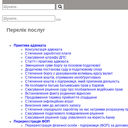
Перелік послуг
Практика адвоката
Консультація адвоката
Стягнення заробітної плати
Скасування штрафу ДПС
Статті і практика адвоката
Зменшення суми боргу за позовом податкової
Додаткова постанова суду в податковому спорі
Стягнення боргу з урахуванням коливань курсу валют
Стягнення коштів, отриманих необґрунтовано
Стягнення коштів з підприємця, який припинив діяльність
Як позбавити батька батьківських прав у Харкові
Скасування рішення суду про позбавлення водійських прав
Встановлення факту родинних відносин
Продовження терміну прийняття спадщини
Стягнення інфляційних втрат
Внесення змін до актового запису
Стягнення середнього заробітку за час затримки розрахунку п
Скасування податкового повідомлення-рішення
Скасування рішення суду, ухваленого на користь банку
Перереєстрація ФОП
Перереєстрація фізичної особи - підприємця (ФОП) за допомо