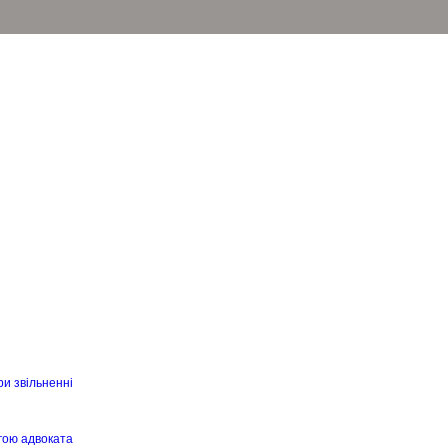
ри звільненні
гою адвоката