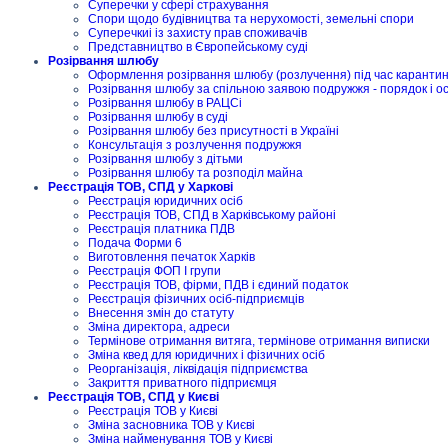
Суперечки у сфері страхування
Спори щодо будівництва та нерухомості, земельні спори
Суперечкиі із захисту прав споживачів
Представництво в Європейському суді
Розірвання шлюбу
Оформлення розірвання шлюбу (розлучення) під час карантину
Розірвання шлюбу за спільною заявою подружжя - порядок і о
Розірвання шлюбу в РАЦСі
Розірвання шлюбу в суді
Розірвання шлюбу без присутності в Україні
Консультація з розлучення подружжя
Розірвання шлюбу з дітьми
Розірвання шлюбу та розподіл майна
Реєстрація ТОВ, СПД у Харкові
Реєстрація юридичних осіб
Реєстрація ТОВ, СПД в Харківському районі
Реєстрація платника ПДВ
Подача Форми 6
Виготовлення печаток Харків
Реєстрація ФОП I групи
Реєстрація ТОВ, фірми, ПДВ і єдиний податок
Реєстрація фізичних осіб-підприємців
Внесення змін до статуту
Зміна директора, адреси
Термінове отримання витяга, термінове отримання виписки
Зміна квед для юридичних і фізичних осіб
Реорганізація, ліквідація підприємства
Закриття приватного підприємця
Реєстрація ТОВ, СПД у Києві
Реєстрація ТОВ у Києві
Зміна засновника ТОВ у Києві
Зміна найменування ТОВ у Києві