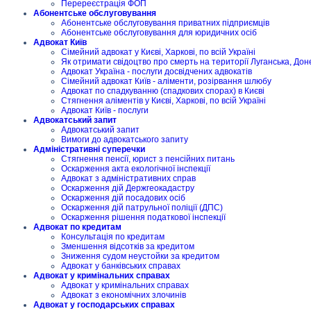
Перереєстрація ФОП
Абонентське обслуговування
Абонентське обслуговування приватних підприємців
Абонентське обслуговування для юридичних осіб
Адвокат Київ
Сімейний адвокат у Києві, Харкові, по всій Україні
Як отримати свідоцтво про смерть на території Луганська, Дон
Адвокат Україна - послуги досвідчених адвокатів
Сімейний адвокат Київ - аліменти, розірвання шлюбу
Адвокат по спадкуванню (спадкових спорах) в Києві
Стягнення аліментів у Києві, Харкові, по всій Україні
Адвокат Київ - послуги
Адвокатський запит
Адвокатський запит
Вимоги до адвокатського запиту
Адміністративні суперечки
Стягнення пенсії, юрист з пенсійних питань
Оскарження акта екологічної інспекції
Адвокат з адміністративних справ
Оскарження дій Держгеокадастру
Оскарження дій посадових осіб
Оскарження дій патрульної поліції (ДПС)
Оскарження рішення податкової інспекції
Адвокат по кредитам
Консультація по кредитам
Зменшення відсотків за кредитом
Зниження судом неустойки за кредитом
Адвокат у банківських справах
Адвокат у кримінальних справах
Адвокат у кримінальних справах
Адвокат з економічних злочинів
Адвокат у господарських справах