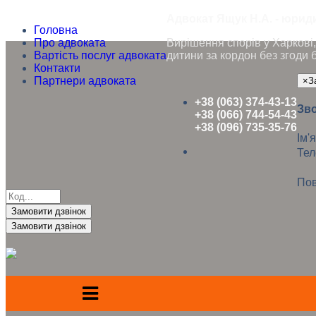
Адвокат Ящук Н.А. - юриди
Головна
Про адвоката
Вирішення спорів у Харкові, 
Вартість послуг адвоката
дитини за кордон без згоди 
Контакти
Партнери адвоката
×
З
+38 (063) 374-43-13
Зво
+38 (066) 744-54-43
+38 (096) 735-35-76
Ім'я
Те
Пов
Замовити дзвінок