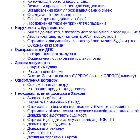
Консультація юриста щодо спадку
Визнання права власності для спадкування
Встановлення факту проживання однією сім'єю
Спадкування земельного паю
Спільне про спадкування в Україні
Продовження терміну прийняття спадщини
Нерухомість, будівництво
Аналіз документів, підготовка договору купівлі-продажу, інших 
Аналіз компанії, якій належить об'єкт нерухомості
Отримання документів для початку і закінчення будівництва
Об'єднання квартир
Оскарження дій ДПС
Оскарження протоколу ДПС
Оскарження постанови патрульної поліції
Зразки документів
Скарга на суддю
Реєстраційні форми
Бланки, Запит на витяг з ЄДРПОУ, (витяг з ЄДРПОУ, виписку)
Оформлення договору
Оформлення договору
Розірвання кредитного договору
Несудимість, витяг, довідки в Харкові
Адвокатський запит
Перевірка обмежень на виїзд
Отримання інформації про квартиру, будинок, автомобіль
Отримання рішень, ухвал та судових наказів, виконавчих листі
Довідка про відсутність судимості
Отримати довідки з архіву для ліквідації ТОВ, ПП
Довідка про несудимість
Довідки для тендеру
Замовити витяг
Дозвіл на торгівлю в Харкові