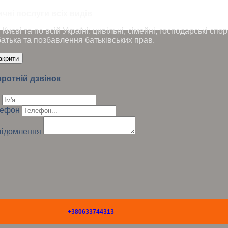
чні послуги всіх видів
Києві та по всій Україні: цивільні, сімейні, господарські сп
батька та позбавлення батьківських прав.
акрити
ротній дзвінок
лефон
ідомлення
+380633744313