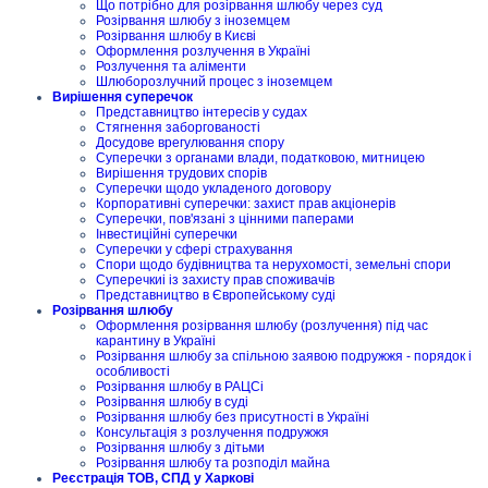
Що потрібно для розірвання шлюбу через суд
Розірвання шлюбу з іноземцем
Розірвання шлюбу в Києві
Оформлення розлучення в Україні
Розлучення та аліменти
Шлюборозлучний процес з іноземцем
Вирішення суперечок
Представництво інтересів у судах
Стягнення заборгованості
Досудове врегулювання спору
Суперечки з органами влади, податковою, митницею
Вирішення трудових спорів
Суперечки щодо укладеного договору
Корпоративні суперечки: захист прав акціонерів
Суперечки, пов'язані з цінними паперами
Інвестиційні суперечки
Суперечки у сфері страхування
Спори щодо будівництва та нерухомості, земельні спори
Суперечкиі із захисту прав споживачів
Представництво в Європейському суді
Розірвання шлюбу
Оформлення розірвання шлюбу (розлучення) під час
карантину в Україні
Розірвання шлюбу за спільною заявою подружжя - порядок і
особливості
Розірвання шлюбу в РАЦСі
Розірвання шлюбу в суді
Розірвання шлюбу без присутності в Україні
Консультація з розлучення подружжя
Розірвання шлюбу з дітьми
Розірвання шлюбу та розподіл майна
Реєстрація ТОВ, СПД у Харкові