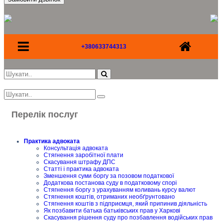
+380633744313
Перелік послуг
Практика адвоката
Консультація адвоката
Стягнення заробітної плати
Скасування штрафу ДПС
Статті і практика адвоката
Зменшення суми боргу за позовом податкової
Додаткова постанова суду в податковому спорі
Стягнення боргу з урахуванням коливань курсу валют
Стягнення коштів, отриманих необґрунтовано
Стягнення коштів з підприємця, який припинив діяльність
Як позбавити батька батьківських прав у Харкові
Скасування рішення суду про позбавлення водійських прав