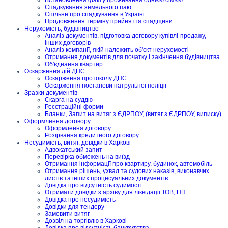
Спадкування земельного паю
Спільне про спадкування в Україні
Продовження терміну прийняття спадщини
Нерухомість, будівництво
Аналіз документів, підготовка договору купівлі-продажу,
інших договорів
Аналіз компанії, якій належить об'єкт нерухомості
Отримання документів для початку і закінчення будівництва
Об'єднання квартир
Оскарження дій ДПС
Оскарження протоколу ДПС
Оскарження постанови патрульної поліції
Зразки документів
Скарга на суддю
Реєстраційні форми
Бланки, Запит на витяг з ЄДРПОУ, (витяг з ЄДРПОУ, виписку)
Оформлення договору
Оформлення договору
Розірвання кредитного договору
Несудимість, витяг, довідки в Харкові
Адвокатський запит
Перевірка обмежень на виїзд
Отримання інформації про квартиру, будинок, автомобіль
Отримання рішень, ухвал та судових наказів, виконавчих
листів та інших процесуальних документів
Довідка про відсутність судимості
Отримати довідки з архіву для ліквідації ТОВ, ПП
Довідка про несудимість
Довідки для тендеру
Замовити витяг
Дозвіл на торгівлю в Харкові
Довідка про відсутність банкрутства