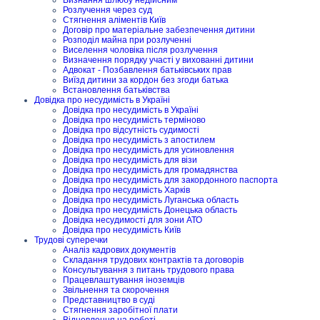
Розлучення через суд
Стягнення аліментів Київ
Договір про матеріальне забезпечення дитини
Розподіл майна при розлученні
Виселення чоловіка після розлучення
Визначення порядку участі у вихованні дитини
Адвокат - Позбавлення батьківських прав
Виїзд дитини за кордон без згоди батька
Встановлення батьківства
Довідка про несудимість в Україні
Довідка про несудимість в Україні
Довідка про несудимість терміново
Довідка про відсутність судимості
Довідка про несудимість з апостилем
Довідка про несудимість для усиновлення
Довідка про несудимість для візи
Довідка про несудимість для громадянства
Довідка про несудимість для закордонного паспорта
Довідка про несудимість Харків
Довідка про несудимість Луганська область
Довідка про несудимість Донецька область
Довідка несудимості для зони АТО
Довідка про несудимість Київ
Трудові суперечки
Аналіз кадрових документів
Складання трудових контрактів та договорів
Консультування з питань трудового права
Працевлаштування іноземців
Звільнення та скорочення
Представництво в суді
Стягнення заробітної плати
Відновлення на роботі