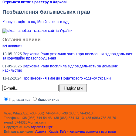
Отримати витяг з реєстру в Харкові
Позбавлення батьківських прав
Консультація та надійний захист в суд
і
Останні новини
всі новини»
13-05-2025
Верховна Рада ухвалила закон про посилення відповідальності
за корупційні правопорушення
01-05-2025
Верховна Рада посилила відповідальність за домашнє
насильство
11-12-2024
Про внесення змін до Податкового кодексу України
Підписатись
Відмовитись
Viber, WhatsApp: +38 (066) 744-54-43, +38 (063) 374-43-13
Телефони: +38 (066) 744-54-43, +38 (063) 374-43-13, +38 (096) 735-35-76
e-mail: 3744313@gmail.com
Copyright © 2025
Адвокат Ящук
Всі права захищені.
Адвокат Харків, Київ - юридична допомога всіх видів