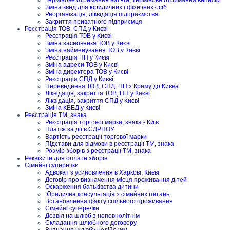
Зміна квед для юридичних і фізичних осіб
Реорганізація, ліквідація підприємства
Закриття приватного підприємця
Реєстрація ТОВ, СПД у Києві
Реєстрація ТОВ у Києві
Зміна засновника ТОВ у Києві
Зміна найменування ТОВ у Києві
Реєстрація ПП у Києві
Зміна адреси ТОВ у Києві
Зміна директора ТОВ у Києві
Реєстрація СПД у Києві
Переведення ТОВ, СПД, ПП з Криму до Києва
Ліквідація, закриття ТОВ, ПП у Києві
Ліквідація, закриття СПД у Києві
Зміна КВЕД у Києві
Реєстрація ТМ, знака
Реєстрація торгової марки, знака - Київ
Платіж за дії в ЄДРПОУ
Вартість реєстрації торгової марки
Підстави для відмови в реєстрації ТМ, знака
Розмір зборів з реєстрації ТМ, знака
Реквізити для оплати зборів
Сімейні суперечки
Адвокат з усиновлення в Харкові, Києві
Договір про визначення місця проживання дітей
Оскарження батьківства дитини
Юридична консультація з сімейних питань
Встановлення факту спільного проживання
Сімейні суперечки
Дозвіл на шлюб з неповнолітнім
Складання шлюбного договору
Визнання шлюбу недійсним