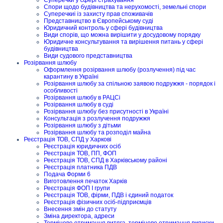
Спори щодо будівництва та нерухомості, земельні спори
Суперечкиі із захисту прав споживачів
Представництво в Європейському суді
Юридичний контроль у сфері будівництва
Види спорів, що можна вирішити у досудовому порядку
Юридичне консультування та вирішення питань у сфері
будівництва
Види судового представництва
Розірвання шлюбу
Оформлення розірвання шлюбу (розлучення) під час
карантину в Україні
Розірвання шлюбу за спільною заявою подружжя - порядок і
особливості
Розірвання шлюбу в РАЦСі
Розірвання шлюбу в суді
Розірвання шлюбу без присутності в Україні
Консультація з розлучення подружжя
Розірвання шлюбу з дітьми
Розірвання шлюбу та розподіл майна
Реєстрація ТОВ, СПД у Харкові
Реєстрація юридичних осіб
Реєстрація ТОВ, ПП, ФОП
Реєстрація ТОВ, СПД в Харківському районі
Реєстрація платника ПДВ
Подача Форми 6
Виготовлення печаток Харків
Реєстрація ФОП I групи
Реєстрація ТОВ, фірми, ПДВ і єдиний податок
Реєстрація фізичних осіб-підприємців
Внесення змін до статуту
Зміна директора, адреси
Термінове отримання витяга, термінове отримання виписки