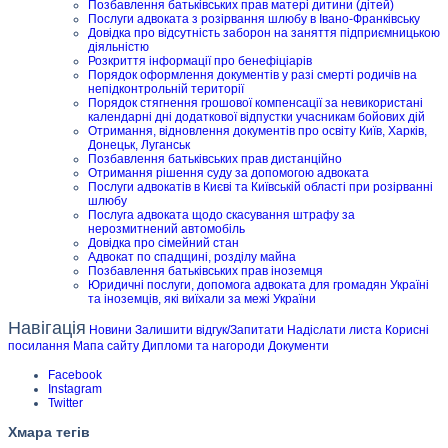
Позбавлення батьківських прав матері дитини (дітей)
Послуги адвоката з розірвання шлюбу в Івано-Франківську
Довідка про відсутність заборон на заняття підприємницькою
діяльністю
Розкриття інформації про бенефіціарів
Порядок оформлення документів у разі смерті родичів на
непідконтрольній території
Порядок стягнення грошової компенсації за невикористані
календарні дні додаткової відпустки учасникам бойових дій
Отримання, відновлення документів про освіту Київ, Харків,
Донецьк, Луганськ
Позбавлення батьківських прав дистанційно
Отримання рішення суду за допомогою адвоката
Послуги адвокатів в Києві та Київській області при розірванні
шлюбу
Послуга адвоката щодо скасування штрафу за
нерозмитнений автомобіль
Довідка про сімейний стан
Адвокат по спадщині, розділу майна
Позбавлення батьківських прав іноземця
Юридичні послуги, допомога адвоката для громадян Україні
та іноземців, які виїхали за межі України
Навігація
Новини
Залишити відгук/Запитати
Надіслати листа
Корисні
посилання
Мапа сайту
Дипломи та нагороди
Документи
Facebook
Instagram
Twitter
Хмара тегів