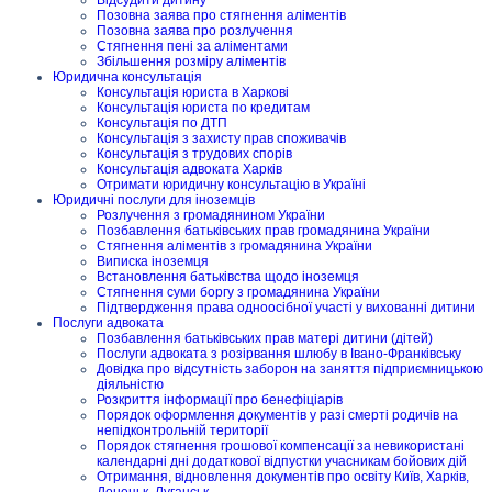
Позовна заява про стягнення аліментів
Позовна заява про розлучення
Стягнення пені за аліментами
Збільшення розміру аліментів
Юридична консультація
Консультація юриста в Харкові
Консультація юриста по кредитам
Консультація по ДТП
Консультація з захисту прав споживачів
Консультація з трудових спорів
Консультація адвоката Харків
Отримати юридичну консультацію в Україні
Юридичні послуги для іноземців
Розлучення з громадянином України
Позбавлення батьківських прав громадянина України
Стягнення аліментів з громадянина України
Виписка іноземця
Встановлення батьківства щодо іноземця
Стягнення суми боргу з громадянина України
Підтвердження права одноосібної участі у вихованні дитини
Послуги адвоката
Позбавлення батьківських прав матері дитини (дітей)
Послуги адвоката з розірвання шлюбу в Івано-Франківську
Довідка про відсутність заборон на заняття підприємницькою
діяльністю
Розкриття інформації про бенефіціарів
Порядок оформлення документів у разі смерті родичів на
непідконтрольній території
Порядок стягнення грошової компенсації за невикористані
календарні дні додаткової відпустки учасникам бойових дій
Отримання, відновлення документів про освіту Київ, Харків,
Донецьк, Луганськ