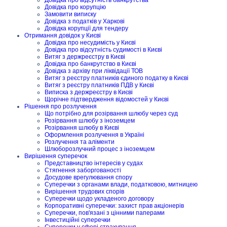
Довідка про корупцію
Замовити виписку
Довідка з податків у Харкові
Довідка корупції для тендеру
Отримання довідок у Києві
Довідка про несудимість у Києві
Довідка про відсутність судимості в Києві
Витяг з держреєстру в Києві
Довідка про банкрутство в Києві
Довідка з архіву при ліквідації ТОВ
Витяг з реєстру платників єдиного податку в Києві
Витяг з реєстру платників ПДВ у Києві
Виписка з держреєстру в Києві
Щорічне підтвердження відомостей у Києві
Рішення про розлучення
Що потрібно для розірвання шлюбу через суд
Розірвання шлюбу з іноземцем
Розірвання шлюбу в Києві
Оформлення розлучення в Україні
Розлучення та аліменти
Шлюборозлучний процес з іноземцем
Вирішення суперечок
Представництво інтересів у судах
Стягнення заборгованості
Досудове врегулювання спору
Суперечки з органами влади, податковою, митницею
Вирішення трудових спорів
Суперечки щодо укладеного договору
Корпоративні суперечки: захист прав акціонерів
Суперечки, пов'язані з цінними паперами
Інвестиційні суперечки
Суперечки у сфері страхування