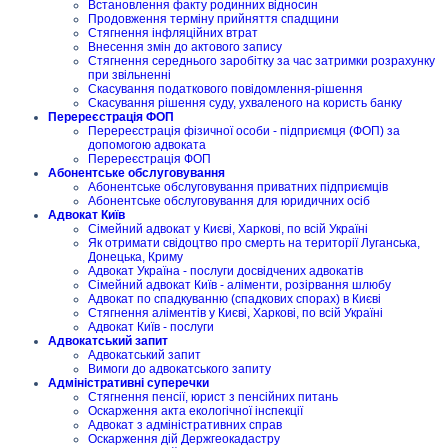
Встановлення факту родинних відносин
Продовження терміну прийняття спадщини
Стягнення інфляційних втрат
Внесення змін до актового запису
Стягнення середнього заробітку за час затримки розрахунку
при звільненні
Скасування податкового повідомлення-рішення
Скасування рішення суду, ухваленого на користь банку
Перереєстрація ФОП
Перереєстрація фізичної особи - підприємця (ФОП) за
допомогою адвоката
Перереєстрація ФОП
Абонентське обслуговування
Абонентське обслуговування приватних підприємців
Абонентське обслуговування для юридичних осіб
Адвокат Київ
Сімейний адвокат у Києві, Харкові, по всій Україні
Як отримати свідоцтво про смерть на території Луганська,
Донецька, Криму
Адвокат Україна - послуги досвідчених адвокатів
Сімейний адвокат Київ - аліменти, розірвання шлюбу
Адвокат по спадкуванню (спадкових спорах) в Києві
Стягнення аліментів у Києві, Харкові, по всій Україні
Адвокат Київ - послуги
Адвокатський запит
Адвокатський запит
Вимоги до адвокатського запиту
Адміністративні суперечки
Стягнення пенсії, юрист з пенсійних питань
Оскарження акта екологічної інспекції
Адвокат з адміністративних справ
Оскарження дій Держгеокадастру