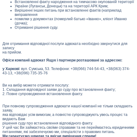
Встановленні факту народження на тимчасово окупованій території
України (Луганськ, Донецьк) та на території АРК Крим;
Вирішенні інших питань при встановленні фактів (наприклад
виправлення
помилки у документах (померлий батько «Іванко», клієнт Иванко
(дочка);
Отриманні рішення суду.
Для отримання відповідної послуги адвоката необхідно звернутися для
запису
на прийом.
Офіси компанії адвокат Ящук і партнери розташовані за адресою:
у Харкові
: вул. Сумська, 53. Телефони: +38(066) 744-54-43, +38(063) 374-
43-13, +38(096) 735-35-76
Ви на вибір можете отримати послугу:
1. Складання відповідної заяви до суду про встановлення факту;
2. Повне супроводження встановлення факту.
При повному супроводження адвокати нашої компанії не тільки складають
заяву,
яка відповідає усім вимогам, а повністю супроводжують увесь процес та
видають Вам
рішення суду про встановлення відповідного факту.
У цей час Ви займаєтесь своїми справами та не переймаєтесь юридичними
питаннями, які забезпечуємо ми, спеціалісти з правових питань.
Ми гарантуємо швидке та якісне вирішення справи!