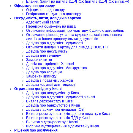
Бланки, Запит на витяг з ЄДРПОУ, (витяг з ЄДРПОУ, виписку)
Оформлення договору
Оформлення договору
Розірвання кредитного договору
Несудимість, витяг, довідки в Харкові
Адвокатський запит
Перевірка обмежень на виїзд
Отримання інформації про квартиру, будинок, автомобіль
Отримання рішень, ухвал та судових наказів, виконавчих
листів та інших процесуальних документів
Довідка про відсутність судимості
Отримати довідки з архіву для ліквідації ТОВ, ПП
Довідка про несудимість
Довідки для тендеру
Замовити витяг
Дозвіл на торгівлю в Харкові
Довідка про відсутність банкрутства
Довідка про корупцію
Замовити виписку
Довідка з податків у Харкові
Довідка корупції для тендеру
Отримання довідок у Києві
Довідка про несудимість у Києві
Довідка про відсутність судимості в Києві
Витяг з держреєстру в Києві
Довідка про банкрутство в Києві
Довідка з архіву при ліквідації ТОВ
Витяг з реєстру платників єдиного податку в Києві
Витяг з реєстру платників ПДВ у Києві
Виписка з держреєстру в Києві
Щорічне підтвердження відомостей у Києві
Рішення про розлучення