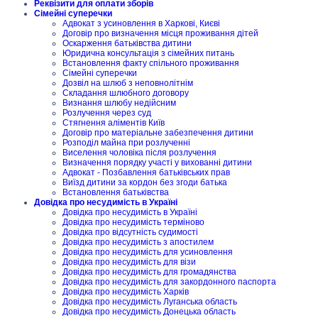
Реквізити для оплати зборів
Сімейні суперечки
Адвокат з усиновлення в Харкові, Києві
Договір про визначення місця проживання дітей
Оскарження батьківства дитини
Юридична консультація з сімейних питань
Встановлення факту спільного проживання
Сімейні суперечки
Дозвіл на шлюб з неповнолітнім
Складання шлюбного договору
Визнання шлюбу недійсним
Розлучення через суд
Стягнення аліментів Київ
Договір про матеріальне забезпечення дитини
Розподіл майна при розлученні
Виселення чоловіка після розлучення
Визначення порядку участі у вихованні дитини
Адвокат - Позбавлення батьківських прав
Виїзд дитини за кордон без згоди батька
Встановлення батьківства
Довідка про несудимість в Україні
Довідка про несудимість в Україні
Довідка про несудимість терміново
Довідка про відсутність судимості
Довідка про несудимість з апостилем
Довідка про несудимість для усиновлення
Довідка про несудимість для візи
Довідка про несудимість для громадянства
Довідка про несудимість для закордонного паспорта
Довідка про несудимість Харків
Довідка про несудимість Луганська область
Довідка про несудимість Донецька область