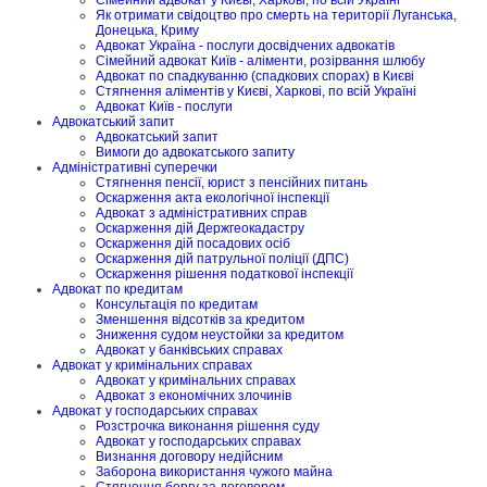
Як отримати свідоцтво про смерть на території Луганська,
Донецька, Криму
Адвокат Україна - послуги досвідчених адвокатів
Сімейний адвокат Київ - аліменти, розірвання шлюбу
Адвокат по спадкуванню (спадкових спорах) в Києві
Стягнення аліментів у Києві, Харкові, по всій Україні
Адвокат Київ - послуги
Адвокатський запит
Адвокатський запит
Вимоги до адвокатського запиту
Адміністративні суперечки
Стягнення пенсії, юрист з пенсійних питань
Оскарження акта екологічної інспекції
Адвокат з адміністративних справ
Оскарження дій Держгеокадастру
Оскарження дій посадових осіб
Оскарження дій патрульної поліції (ДПС)
Оскарження рішення податкової інспекції
Адвокат по кредитам
Консультація по кредитам
Зменшення відсотків за кредитом
Зниження судом неустойки за кредитом
Адвокат у банківських справах
Адвокат у кримінальних справах
Адвокат у кримінальних справах
Адвокат з економічних злочинів
Адвокат у господарських справах
Розстрочка виконання рішення суду
Адвокат у господарських справах
Визнання договору недійсним
Заборона використання чужого майна
Стягнення боргу за договором