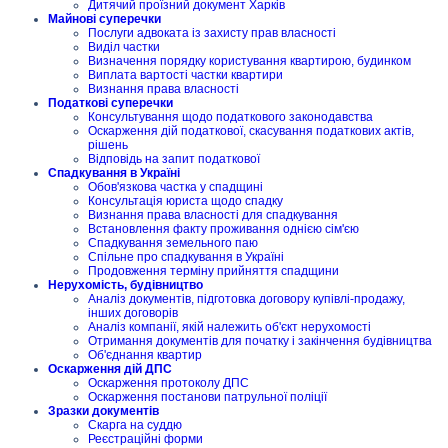
Дитячий проїзний документ Харків
Майнові суперечки
Послуги адвоката із захисту прав власності
Виділ частки
Визначення порядку користування квартирою, будинком
Виплата вартості частки квартири
Визнання права власності
Податкові суперечки
Консультування щодо податкового законодавства
Оскарження дій податкової, скасування податкових актів,
рішень
Відповідь на запит податкової
Спадкування в Україні
Обов'язкова частка у спадщині
Консультація юриста щодо спадку
Визнання права власності для спадкування
Встановлення факту проживання однією сім'єю
Спадкування земельного паю
Спільне про спадкування в Україні
Продовження терміну прийняття спадщини
Нерухомість, будівництво
Аналіз документів, підготовка договору купівлі-продажу,
інших договорів
Аналіз компанії, якій належить об'єкт нерухомості
Отримання документів для початку і закінчення будівництва
Об'єднання квартир
Оскарження дій ДПС
Оскарження протоколу ДПС
Оскарження постанови патрульної поліції
Зразки документів
Скарга на суддю
Реєстраційні форми