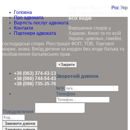
Адвокат Ящук
Рос
Укр
Головна
Н.А. - юридичні послуги
Про адвоката
всіх видів
Вартість послуг адвоката
Контакти
Вирішення спорів у
Партнери адвоката
Харкові, Києві та по всій
Україні: цивільні, сімейні,
господарські спори. Реєстрація ФОП, ТОВ, Торгової
марки, знака. Виїзд дитини за кордон без згоди батька та
позбавлення батьківських прав.
×
Закрити
+38 (063) 374-43-13
Зворотній дзвінок
+38 (066) 744-54-43
+38 (096) 735-35-76
Ім'я
Телефон
Повідомлення
Замовити дзвінок