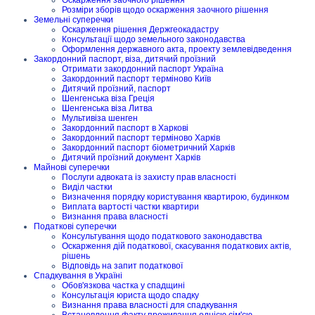
Розміри зборів щодо оскарження заочного рішення
Земельні суперечки
Оскарження рішення Держгеокадастру
Консультації щодо земельного законодавства
Оформлення державного акта, проекту землевідведення
Закордонний паспорт, віза, дитячий проїзний
Отримати закордонний паспорт Україна
Закордонний паспорт терміново Київ
Дитячий проїзний, паспорт
Шенгенська віза Греція
Шенгенська віза Литва
Мультивіза шенген
Закордонний паспорт в Харкові
Закордонний паспорт терміново Харків
Закордонний паспорт біометричний Харків
Дитячий проїзний документ Харків
Майнові суперечки
Послуги адвоката із захисту прав власності
Виділ частки
Визначення порядку користування квартирою, будинком
Виплата вартості частки квартири
Визнання права власності
Податкові суперечки
Консультування щодо податкового законодавства
Оскарження дій податкової, скасування податкових актів,
рішень
Відповідь на запит податкової
Спадкування в Україні
Обов'язкова частка у спадщині
Консультація юриста щодо спадку
Визнання права власності для спадкування
Встановлення факту проживання однією сім'єю