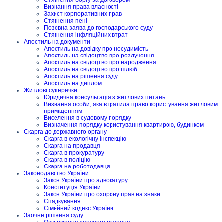
Визнання права власності
Захист корпоративних прав
Стягнення пені
Позовна заява до господарського суду
Стягнення інфляційних втрат
Апостиль на документи
Апостиль на довідку про несудимість
Апостиль на свідоцтво про розлучення
Апостиль на свідоцтво про народження
Апостиль на свідоцтво про шлюб
Апостиль на рішення суду
Апостиль на диплом
Житлові суперечки
Юридична консультація з житлових питань
Визнання особи, яка втратила право користування житловим
приміщенням
Виселення в судовому порядку
Визначення порядку користування квартирою, будинком
Скарга до державного органу
Скарга в екологічну інспекцію
Скарга на продавця
Скарга в прокуратуру
Скарга в поліцію
Скарга на роботодавця
Законодавство України
Закон України про адвокатуру
Конституція України
Закон України про охорону прав на знаки
Спадкування
Сімейний кодекс України
Заочне рішення суду
Оскарження заочного рішення