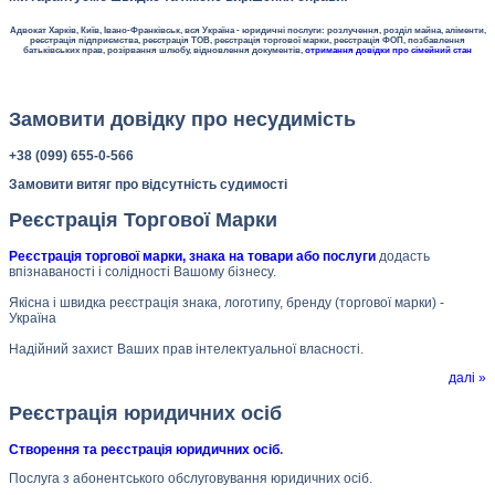
Адвокат Харків, Київ, Івано-Франківськ, вся Україна - юридичні послуги: розлучення, розділ майна, аліменти,
реєстрація підприємства, реєстрація ТОВ, реєстрація торгової марки, реєстрація ФОП, позбавлення
батьківських прав, розірвання шлюбу, відновлення документів,
отримання довідки про сімейний стан
Замовити довідку про несудимість
+38 (099) 655-0-566
Замовити витяг про відсутність судимості
Реєстрація Торгової Марки
Реєстрація торгової марки, знака на товари або послуги
додасть
впізнаваності і солідності Вашому бізнесу.
Якісна і швидка реєстрація знака, логотипу, бренду (торгової марки) -
Україна
Надійний захист Ваших прав інтелектуальної власності.
далі »
Реєстрація юридичних осіб
Створення та реєстрація юридичних осіб
.
Послуга з абонентського обслуговування юридичних осіб.