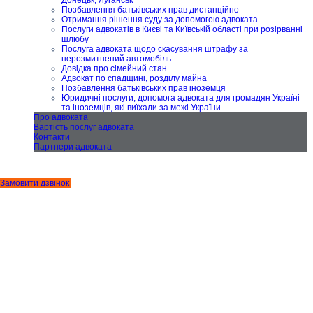
Позбавлення батьківських прав дистанційно
Отримання рішення суду за допомогою адвоката
Послуги адвокатів в Києві та Київській області при розірванні
шлюбу
Послуга адвоката щодо скасування штрафу за
нерозмитнений автомобіль
Довідка про сімейний стан
Адвокат по спадщині, розділу майна
Позбавлення батьківських прав іноземця
Юридичні послуги, допомога адвоката для громадян Україні
та іноземців, які виїхали за межі України
Про адвоката
Вартість послуг адвоката
Контакти
Партнери адвоката
Замовити дзвінок