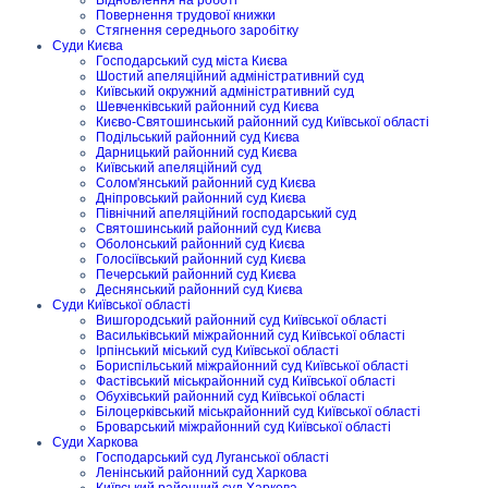
Повернення трудової книжки
Стягнення середнього заробітку
Суди Києва
Господарський суд міста Києва
Шостий апеляційний адміністративний суд
Київський окружний адміністративний суд
Шевченківський районний суд Києва
Києво-Святошинський районний суд Київської області
Подільський районний суд Києва
Дарницький районний суд Києва
Київський апеляційний суд
Солом'янський районний суд Києва
Дніпровський районний суд Києва
Північний апеляційний господарський суд
Святошинський районний суд Києва
Оболонський районний суд Києва
Голосіївський районний суд Києва
Печерський районний суд Києва
Деснянський районний суд Києва
Суди Київської області
Вишгородський районний суд Київської області
Васильківський міжрайонний суд Київської області
Ірпінський міський суд Київської області
Бориспільський міжрайонний суд Київської області
Фастівський міськрайонний суд Київської області
Обухівський районний суд Київської області
Білоцерківський міськрайонний суд Київської області
Броварський міжрайонний суд Київської області
Суди Харкова
Господарський суд Луганської області
Ленінський районний суд Харкова
Київський районний суд Харкова