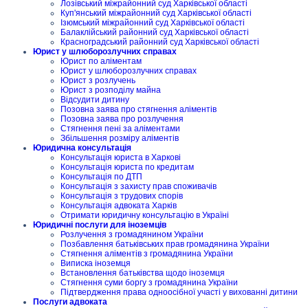
Лозівський міжрайонний суд Харківської області
Куп'янський міжрайонний суд Харківської області
Ізюмський міжрайонний суд Харківської області
Балаклійський районний суд Харківської області
Красноградський районний суд Харківської області
Юрист у шлюборозлучних справах
Юрист по аліментам
Юрист у шлюборозлучних справах
Юрист з розлучень
Юрист з розподілу майна
Відсудити дитину
Позовна заява про стягнення аліментів
Позовна заява про розлучення
Стягнення пені за аліментами
Збільшення розміру аліментів
Юридична консультація
Консультація юриста в Харкові
Консультація юриста по кредитам
Консультація по ДТП
Консультація з захисту прав споживачів
Консультація з трудових спорів
Консультація адвоката Харків
Отримати юридичну консультацію в Україні
Юридичні послуги для іноземців
Розлучення з громадянином України
Позбавлення батьківських прав громадянина України
Стягнення аліментів з громадянина України
Виписка іноземця
Встановлення батьківства щодо іноземця
Стягнення суми боргу з громадянина України
Підтвердження права одноосібної участі у вихованні дитини
Послуги адвоката