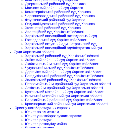
Дзержинський районний суд Харкова
Московський районний суд Харкова
Комінтернівський районний суд Харкова
Червонозаводський районний суд Харкова
Фрунзенський районний суд Харкова
Орджонікідзевський районний суд Харкова
Жовтневий районний суд Харкова
Апеляційний суд Харківської області
Харківський апеляційний господарський суд
Господарський суд Харківської області
Харківський окружний адміністративний суд
Харківський апеляційний адміністративний суд
Суди Харківської області
Харківський районний суд Харківської області
Зміївський районний суд Харківської області
Люботинський міський суд Харківської області
Чугуївський міський суд Харківської області
Дергачівський районний суд Харківської області
Богодухівський районний суд Харківської області
Золочівський районний суд Харківської області
Первомайський міжрайонний суд Харківської області
Лозівський міжрайонний суд Харківської області
Куп'янський міжрайонний суд Харківської області
Ізюмський міжрайонний суд Харківської області
Балаклійський районний суд Харківської області
Красноградський районний суд Харківської області
Юрист у шлюборозлучних справах
Юрист по аліментам
Юрист у шлюборозлучних справах
Юрист з розлучень
Юрист з розподілу майна
Відсудити дитину