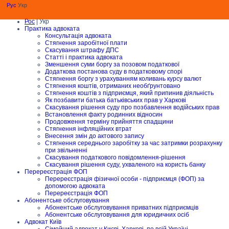
Рус
Укр
Рос
| Укр
Практика адвоката
Консультація адвоката
Стягнення заробітної плати
Скасування штрафу ДПС
Статті і практика адвоката
Зменшення суми боргу за позовом податкової
Додаткова постанова суду в податковому спорі
Стягнення боргу з урахуванням коливань курсу валют
Стягнення коштів, отриманих необґрунтовано
Стягнення коштів з підприємця, який припинив діяльність
Як позбавити батька батьківських прав у Харкові
Скасування рішення суду про позбавлення водійських прав
Встановлення факту родинних відносин
Продовження терміну прийняття спадщини
Стягнення інфляційних втрат
Внесення змін до актового запису
Стягнення середнього заробітку за час затримки розрахунку
при звільненні
Скасування податкового повідомлення-рішення
Скасування рішення суду, ухваленого на користь банку
Перереєстрація ФОП
Перереєстрація фізичної особи - підприємця (ФОП) за
допомогою адвоката
Перереєстрація ФОП
Абонентське обслуговування
Абонентське обслуговування приватних підприємців
Абонентське обслуговування для юридичних осіб
Адвокат Київ
Сімейний адвокат у Києві, Харкові, по всій Україні