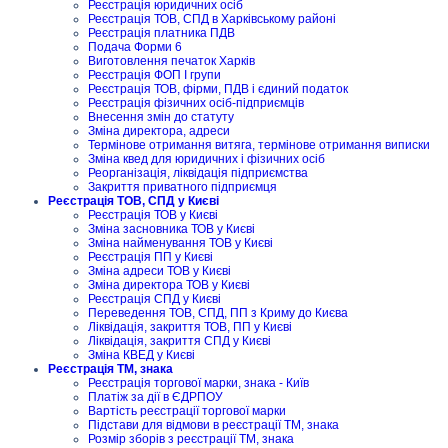
Реєстрація юридичних осіб
Реєстрація ТОВ, СПД в Харківському районі
Реєстрація платника ПДВ
Подача Форми 6
Виготовлення печаток Харків
Реєстрація ФОП I групи
Реєстрація ТОВ, фірми, ПДВ і єдиний податок
Реєстрація фізичних осіб-підприємців
Внесення змін до статуту
Зміна директора, адреси
Термінове отримання витяга, термінове отримання виписки
Зміна квед для юридичних і фізичних осіб
Реорганізація, ліквідація підприємства
Закриття приватного підприємця
Реєстрація ТОВ, СПД у Києві
Реєстрація ТОВ у Києві
Зміна засновника ТОВ у Києві
Зміна найменування ТОВ у Києві
Реєстрація ПП у Києві
Зміна адреси ТОВ у Києві
Зміна директора ТОВ у Києві
Реєстрація СПД у Києві
Переведення ТОВ, СПД, ПП з Криму до Києва
Ліквідація, закриття ТОВ, ПП у Києві
Ліквідація, закриття СПД у Києві
Зміна КВЕД у Києві
Реєстрація ТМ, знака
Реєстрація торгової марки, знака - Київ
Платіж за дії в ЄДРПОУ
Вартість реєстрації торгової марки
Підстави для відмови в реєстрації ТМ, знака
Розмір зборів з реєстрації ТМ, знака