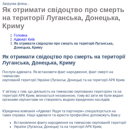
Загрузка флеш...
Як отримати свідоцтво про смерть
на території Луганська, Донецька,
Криму
Головна
Адвокат Київ
Як отримати свідоцтво про смерть на території Луганська,
Донецька, Криму
Як отримати свідоцтво про смерть на території
Луганська, Донецька, Криму
Послуги адвоката. Як встановити факт народження, факт смерті на
тимчасово
окупованій території України (Луганськ, Донецьк) та на території АРК Крим.
У зв’язку з тим, що діяльність на тимчасово окупованих територіях та на
території АРК Крим, визнається незаконною, тому всі акти які були видані
органами-окупантами не створюють жодних юридичних наслідків.
Юридична компанія «Адвокат Ящук та партнери» спеціалізується на
таких справах. Наші адвокати та юристи професійно допоможуть Вам у:
Встановленні факту народження на тимчасово окупованій території
України (Луганськ, Донецьк) та на території АРК Крим;