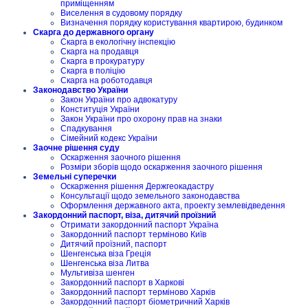
приміщенням
Виселення в судовому порядку
Визначення порядку користування квартирою, будинком
Скарга до державного органу
Скарга в екологічну інспекцію
Скарга на продавця
Скарга в прокуратуру
Скарга в поліцію
Скарга на роботодавця
Законодавство України
Закон України про адвокатуру
Конституція України
Закон України про охорону прав на знаки
Спадкування
Сімейний кодекс України
Заочне рішення суду
Оскарження заочного рішення
Розміри зборів щодо оскарження заочного рішення
Земельні суперечки
Оскарження рішення Держгеокадастру
Консультації щодо земельного законодавства
Оформлення державного акта, проекту землевідведення
Закордонний паспорт, віза, дитячий проїзний
Отримати закордонний паспорт Україна
Закордонний паспорт терміново Київ
Дитячий проїзний, паспорт
Шенгенська віза Греція
Шенгенська віза Литва
Мультивіза шенген
Закордонний паспорт в Харкові
Закордонний паспорт терміново Харків
Закордонний паспорт біометричний Харків