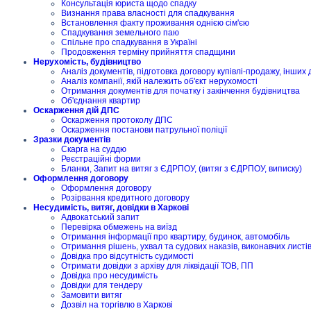
Консультація юриста щодо спадку
Визнання права власності для спадкування
Встановлення факту проживання однією сім'єю
Спадкування земельного паю
Спільне про спадкування в Україні
Продовження терміну прийняття спадщини
Нерухомість, будівництво
Аналіз документів, підготовка договору купівлі-продажу, інших 
Аналіз компанії, якій належить об'єкт нерухомості
Отримання документів для початку і закінчення будівництва
Об'єднання квартир
Оскарження дій ДПС
Оскарження протоколу ДПС
Оскарження постанови патрульної поліції
Зразки документів
Скарга на суддю
Реєстраційні форми
Бланки, Запит на витяг з ЄДРПОУ, (витяг з ЄДРПОУ, виписку)
Оформлення договору
Оформлення договору
Розірвання кредитного договору
Несудимість, витяг, довідки в Харкові
Адвокатський запит
Перевірка обмежень на виїзд
Отримання інформації про квартиру, будинок, автомобіль
Отримання рішень, ухвал та судових наказів, виконавчих листі
Довідка про відсутність судимості
Отримати довідки з архіву для ліквідації ТОВ, ПП
Довідка про несудимість
Довідки для тендеру
Замовити витяг
Дозвіл на торгівлю в Харкові