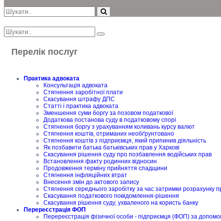
Перелік послуг
Практика адвоката
Консультація адвоката
Стягнення заробітної плати
Скасування штрафу ДПС
Статті і практика адвоката
Зменшення суми боргу за позовом податкової
Додаткова постанова суду в податковому спорі
Стягнення боргу з урахуванням коливань курсу валют
Стягнення коштів, отриманих необґрунтовано
Стягнення коштів з підприємця, який припинив діяльність
Як позбавити батька батьківських прав у Харкові
Скасування рішення суду про позбавлення водійських прав
Встановлення факту родинних відносин
Продовження терміну прийняття спадщини
Стягнення інфляційних втрат
Внесення змін до актового запису
Стягнення середнього заробітку за час затримки розрахунку п
Скасування податкового повідомлення-рішення
Скасування рішення суду, ухваленого на користь банку
Перереєстрація ФОП
Перереєстрація фізичної особи - підприємця (ФОП) за допомо