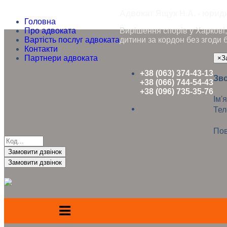
Адвокат Ящук Н.А. - юриди
Головна
Про адвоката
Вирішення спорів у Харкові, 
Вартість послуг адвоката
дитини за кордон без згоди 
Контакти
Партнери адвоката
×
З
+38 (063) 374-43-13
Зво
+38 (066) 744-54-43
+38 (096) 735-35-76
Ім'я
Те
Пов
Замовити дзвінок