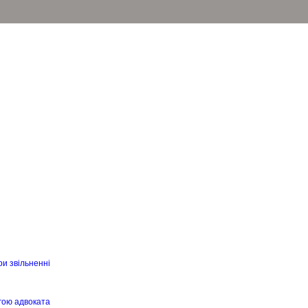
ри звільненні
гою адвоката