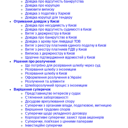
Довідка про відсутність банкрутства
Довідка про корупцію
Замовити виписку
Довідка з податків у Харкові
Довідка корупції для тендеру
Отримання довідок у Києві
Довідка про несудимість у Києві
Довідка про відсутність судимості в Києві
Витяг з держреєстру в Києві
Довідка про банкрутство в Києві
Довідка з архіву при ліквідації ТОВ
Витяг з реєстру платників єдиного податку в Києві
Витяг з реєстру платників ПДВ у Києві
Виписка з держреєстру в Києві
Щорічне підтвердження відомостей у Києві
Рішення про розлучення
Що потрібно для розірвання шлюбу через суд
Розірвання шлюбу з іноземцем
Розірвання шлюбу в Києві
Оформлення розлучення в Україні
Розлучення та аліменти
Шлюборозлучний процес з іноземцем
Вирішення суперечок
Представництво інтересів у судах
Стягнення заборгованості
Досудове врегулювання спору
Суперечки з органами влади, податковою, митницею
Вирішення трудових спорів
Суперечки щодо укладеного договору
Корпоративні суперечки: захист прав акціонерів
Суперечки, пов'язані з цінними паперами
Інвестиційні суперечки