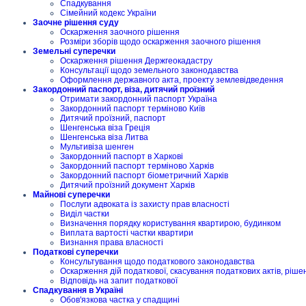
Спадкування
Сімейний кодекс України
Заочне рішення суду
Оскарження заочного рішення
Розміри зборів щодо оскарження заочного рішення
Земельні суперечки
Оскарження рішення Держгеокадастру
Консультації щодо земельного законодавства
Оформлення державного акта, проекту землевідведення
Закордонний паспорт, віза, дитячий проїзний
Отримати закордонний паспорт Україна
Закордонний паспорт терміново Київ
Дитячий проїзний, паспорт
Шенгенська віза Греція
Шенгенська віза Литва
Мультивіза шенген
Закордонний паспорт в Харкові
Закордонний паспорт терміново Харків
Закордонний паспорт біометричний Харків
Дитячий проїзний документ Харків
Майнові суперечки
Послуги адвоката із захисту прав власності
Виділ частки
Визначення порядку користування квартирою, будинком
Виплата вартості частки квартири
Визнання права власності
Податкові суперечки
Консультування щодо податкового законодавства
Оскарження дій податкової, скасування податкових актів, ріше
Відповідь на запит податкової
Спадкування в Україні
Обов'язкова частка у спадщині