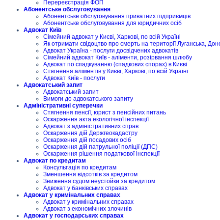
Перереєстрація ФОП
Абонентське обслуговування
Абонентське обслуговування приватних підприємців
Абонентське обслуговування для юридичних осіб
Адвокат Київ
Сімейний адвокат у Києві, Харкові, по всій Україні
Як отримати свідоцтво про смерть на території Луганська, Дон
Адвокат Україна - послуги досвідчених адвокатів
Сімейний адвокат Київ - аліменти, розірвання шлюбу
Адвокат по спадкуванню (спадкових спорах) в Києві
Стягнення аліментів у Києві, Харкові, по всій Україні
Адвокат Київ - послуги
Адвокатський запит
Адвокатський запит
Вимоги до адвокатського запиту
Адміністративні суперечки
Стягнення пенсії, юрист з пенсійних питань
Оскарження акта екологічної інспекції
Адвокат з адміністративних справ
Оскарження дій Держгеокадастру
Оскарження дій посадових осіб
Оскарження дій патрульної поліції (ДПС)
Оскарження рішення податкової інспекції
Адвокат по кредитам
Консультація по кредитам
Зменшення відсотків за кредитом
Зниження судом неустойки за кредитом
Адвокат у банківських справах
Адвокат у кримінальних справах
Адвокат у кримінальних справах
Адвокат з економічних злочинів
Адвокат у господарських справах