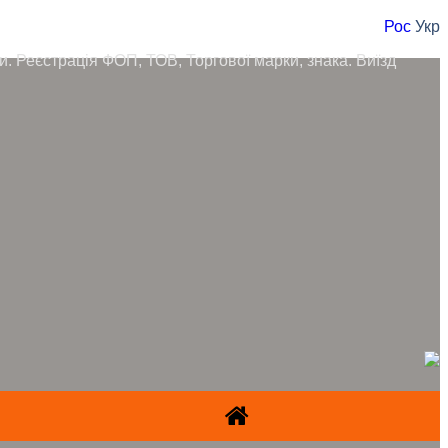
Рос
Укр
ори. Реєстрація ФОП, ТОВ, Торгової марки, знака. Виїзд