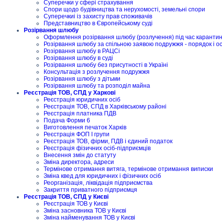
Суперечки у сфері страхування
Спори щодо будівництва та нерухомості, земельні спори
Суперечкиі із захисту прав споживачів
Представництво в Європейському суді
Розірвання шлюбу
Оформлення розірвання шлюбу (розлучення) під час карантину
Розірвання шлюбу за спільною заявою подружжя - порядок і о
Розірвання шлюбу в РАЦСі
Розірвання шлюбу в суді
Розірвання шлюбу без присутності в Україні
Консультація з розлучення подружжя
Розірвання шлюбу з дітьми
Розірвання шлюбу та розподіл майна
Реєстрація ТОВ, СПД у Харкові
Реєстрація юридичних осіб
Реєстрація ТОВ, СПД в Харківському районі
Реєстрація платника ПДВ
Подача Форми 6
Виготовлення печаток Харків
Реєстрація ФОП I групи
Реєстрація ТОВ, фірми, ПДВ і єдиний податок
Реєстрація фізичних осіб-підприємців
Внесення змін до статуту
Зміна директора, адреси
Термінове отримання витяга, термінове отримання виписки
Зміна квед для юридичних і фізичних осіб
Реорганізація, ліквідація підприємства
Закриття приватного підприємця
Реєстрація ТОВ, СПД у Києві
Реєстрація ТОВ у Києві
Зміна засновника ТОВ у Києві
Зміна найменування ТОВ у Києві