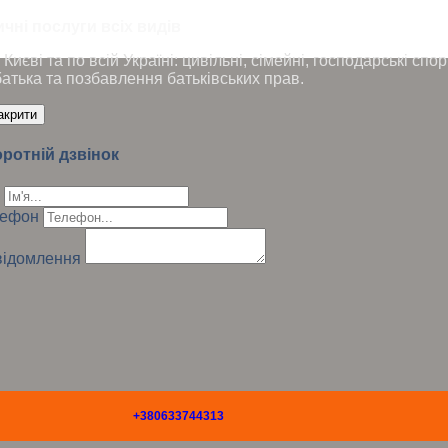
чні послуги всіх видів
Києві та по всій Україні: цивільні, сімейні, господарські сп
батька та позбавлення батьківських прав.
акрити
ротній дзвінок
лефон
ідомлення
+380633744313