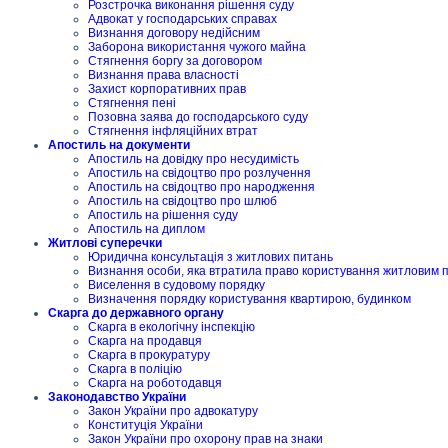
Розстрочка виконання рішення суду
Адвокат у господарських справах
Визнання договору недійсним
Заборона використання чужого майна
Стягнення боргу за договором
Визнання права власності
Захист корпоративних прав
Стягнення пені
Позовна заява до господарського суду
Стягнення інфляційних втрат
Апостиль на документи
Апостиль на довідку про несудимість
Апостиль на свідоцтво про розлучення
Апостиль на свідоцтво про народження
Апостиль на свідоцтво про шлюб
Апостиль на рішення суду
Апостиль на диплом
Житлові суперечки
Юридична консультація з житлових питань
Визнання особи, яка втратила право користування житловим
Виселення в судовому порядку
Визначення порядку користування квартирою, будинком
Скарга до державного органу
Скарга в екологічну інспекцію
Скарга на продавця
Скарга в прокуратуру
Скарга в поліцію
Скарга на роботодавця
Законодавство України
Закон України про адвокатуру
Конституція України
Закон України про охорону прав на знаки