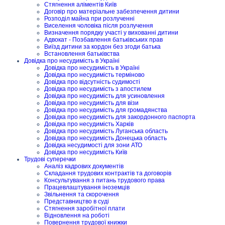
Стягнення аліментів Київ
Договір про матеріальне забезпечення дитини
Розподіл майна при розлученні
Виселення чоловіка після розлучення
Визначення порядку участі у вихованні дитини
Адвокат - Позбавлення батьківських прав
Виїзд дитини за кордон без згоди батька
Встановлення батьківства
Довідка про несудимість в Україні
Довідка про несудимість в Україні
Довідка про несудимість терміново
Довідка про відсутність судимості
Довідка про несудимість з апостилем
Довідка про несудимість для усиновлення
Довідка про несудимість для візи
Довідка про несудимість для громадянства
Довідка про несудимість для закордонного паспорта
Довідка про несудимість Харків
Довідка про несудимість Луганська область
Довідка про несудимість Донецька область
Довідка несудимості для зони АТО
Довідка про несудимість Київ
Трудові суперечки
Аналіз кадрових документів
Складання трудових контрактів та договорів
Консультування з питань трудового права
Працевлаштування іноземців
Звільнення та скорочення
Представництво в суді
Стягнення заробітної плати
Відновлення на роботі
Повернення трудової книжки