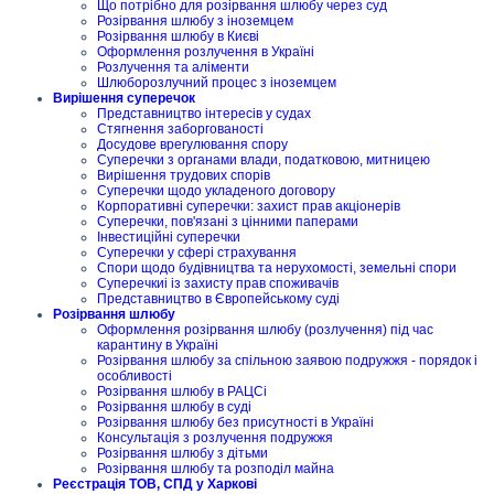
Що потрібно для розірвання шлюбу через суд
Розірвання шлюбу з іноземцем
Розірвання шлюбу в Києві
Оформлення розлучення в Україні
Розлучення та аліменти
Шлюборозлучний процес з іноземцем
Вирішення суперечок
Представництво інтересів у судах
Стягнення заборгованості
Досудове врегулювання спору
Суперечки з органами влади, податковою, митницею
Вирішення трудових спорів
Суперечки щодо укладеного договору
Корпоративні суперечки: захист прав акціонерів
Суперечки, пов'язані з цінними паперами
Інвестиційні суперечки
Суперечки у сфері страхування
Спори щодо будівництва та нерухомості, земельні спори
Суперечкиі із захисту прав споживачів
Представництво в Європейському суді
Розірвання шлюбу
Оформлення розірвання шлюбу (розлучення) під час
карантину в Україні
Розірвання шлюбу за спільною заявою подружжя - порядок і
особливості
Розірвання шлюбу в РАЦСі
Розірвання шлюбу в суді
Розірвання шлюбу без присутності в Україні
Консультація з розлучення подружжя
Розірвання шлюбу з дітьми
Розірвання шлюбу та розподіл майна
Реєстрація ТОВ, СПД у Харкові