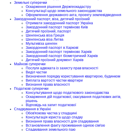
Земельні суперечки
Оскарження рішення Держгеокадастру
Консультації щодо земельного законодавства
Оформлення державного акта, проекту землевідведення
Закордонний паспорт, віза, дитячий проїзний
Отримати закордонний паспорт Україна
Закордонний паспорт терміново Київ
Дитячий проїзний, паспорт
Шенгенська віза Греція
Шенгенська віза Литва
Мультивіза шенген
Закордонний паспорт в Харкові
Закордонний паспорт терміново Харків
Закордонний паспорт біометричний Харків
Дитячий проїзний документ Харків
Майнові суперечки
Послуги адвоката із захисту прав власності
Виділ частки
Визначення порядку користування квартирою, будинком
Виплата вартості частки квартири
Визнання права власності
Податкові суперечки
Консультування щодо податкового законодавства
Оскарження дій податкової, скасування податкових актів,
рішень
Відповідь на запит податкової
Спадкування в Україні
Обов'язкова частка у спадщині
Консультація юриста щодо спадку
Визнання права власності для спадкування
Встановлення факту проживання однією сім'єю
Спадкування земельного паю