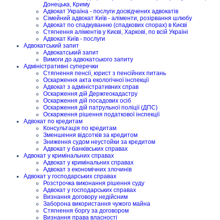
Донецька, Криму
Адвокат Україна - послуги досвідчених адвокатів
Сімейний адвокат Київ - аліменти, розірвання шлюбу
Адвокат по спадкуванню (спадкових спорах) в Києві
Стягнення аліментів у Києві, Харкові, по всій Україні
Адвокат Київ - послуги
Адвокатський запит
Адвокатський запит
Вимоги до адвокатського запиту
Адміністративні суперечки
Стягнення пенсії, юрист з пенсійних питань
Оскарження акта екологічної інспекції
Адвокат з адміністративних справ
Оскарження дій Держгеокадастру
Оскарження дій посадових осіб
Оскарження дій патрульної поліції (ДПС)
Оскарження рішення податкової інспекції
Адвокат по кредитам
Консультація по кредитам
Зменшення відсотків за кредитом
Зниження судом неустойки за кредитом
Адвокат у банківських справах
Адвокат у кримінальних справах
Адвокат у кримінальних справах
Адвокат з економічних злочинів
Адвокат у господарських справах
Розстрочка виконання рішення суду
Адвокат у господарських справах
Визнання договору недійсним
Заборона використання чужого майна
Стягнення боргу за договором
Визнання права власності