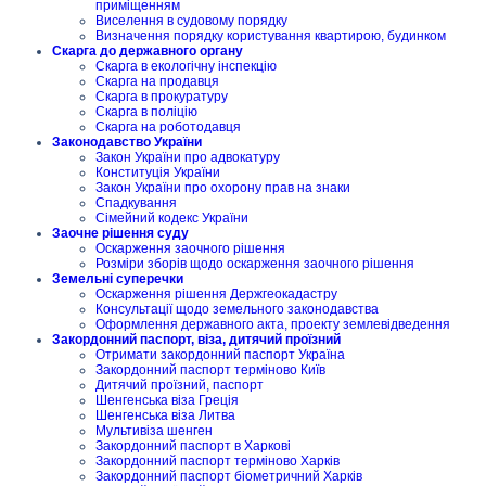
приміщенням
Виселення в судовому порядку
Визначення порядку користування квартирою, будинком
Скарга до державного органу
Скарга в екологічну інспекцію
Скарга на продавця
Скарга в прокуратуру
Скарга в поліцію
Скарга на роботодавця
Законодавство України
Закон України про адвокатуру
Конституція України
Закон України про охорону прав на знаки
Спадкування
Сімейний кодекс України
Заочне рішення суду
Оскарження заочного рішення
Розміри зборів щодо оскарження заочного рішення
Земельні суперечки
Оскарження рішення Держгеокадастру
Консультації щодо земельного законодавства
Оформлення державного акта, проекту землевідведення
Закордонний паспорт, віза, дитячий проїзний
Отримати закордонний паспорт Україна
Закордонний паспорт терміново Київ
Дитячий проїзний, паспорт
Шенгенська віза Греція
Шенгенська віза Литва
Мультивіза шенген
Закордонний паспорт в Харкові
Закордонний паспорт терміново Харків
Закордонний паспорт біометричний Харків