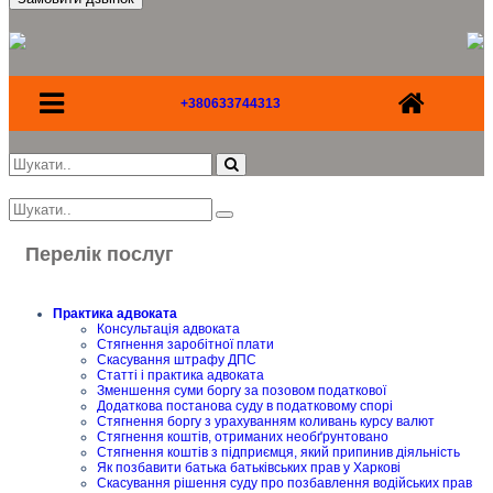
+380633744313
Перелік послуг
Практика адвоката
Консультація адвоката
Стягнення заробітної плати
Скасування штрафу ДПС
Статті і практика адвоката
Зменшення суми боргу за позовом податкової
Додаткова постанова суду в податковому спорі
Стягнення боргу з урахуванням коливань курсу валют
Стягнення коштів, отриманих необґрунтовано
Стягнення коштів з підприємця, який припинив діяльність
Як позбавити батька батьківських прав у Харкові
Скасування рішення суду про позбавлення водійських прав