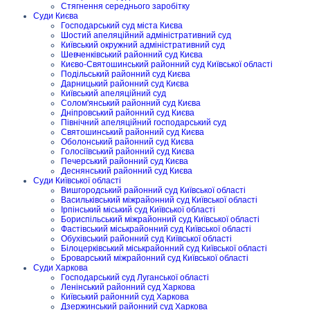
Стягнення середнього заробітку
Суди Києва
Господарський суд міста Києва
Шостий апеляційний адміністративний суд
Київський окружний адміністративний суд
Шевченківський районний суд Києва
Києво-Святошинський районний суд Київської області
Подільський районний суд Києва
Дарницький районний суд Києва
Київський апеляційний суд
Солом'янський районний суд Києва
Дніпровський районний суд Києва
Північний апеляційний господарський суд
Святошинський районний суд Києва
Оболонський районний суд Києва
Голосіївський районний суд Києва
Печерський районний суд Києва
Деснянський районний суд Києва
Суди Київської області
Вишгородський районний суд Київської області
Васильківський міжрайонний суд Київської області
Ірпінський міський суд Київської області
Бориспільський міжрайонний суд Київської області
Фастівський міськрайонний суд Київської області
Обухівський районний суд Київської області
Білоцерківський міськрайонний суд Київської області
Броварський міжрайонний суд Київської області
Суди Харкова
Господарський суд Луганської області
Ленінський районний суд Харкова
Київський районний суд Харкова
Дзержинський районний суд Харкова