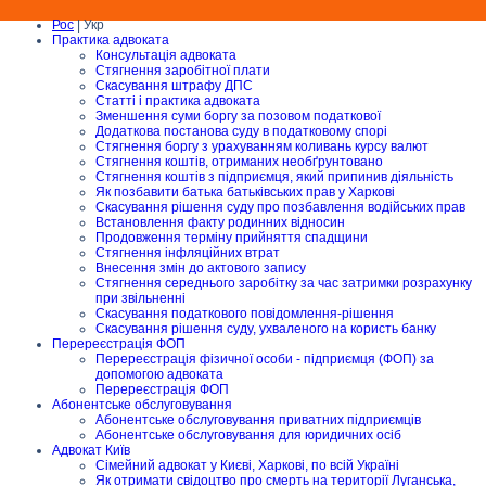
Рос
| Укр
Практика адвоката
Консультація адвоката
Стягнення заробітної плати
Скасування штрафу ДПС
Статті і практика адвоката
Зменшення суми боргу за позовом податкової
Додаткова постанова суду в податковому спорі
Стягнення боргу з урахуванням коливань курсу валют
Стягнення коштів, отриманих необґрунтовано
Стягнення коштів з підприємця, який припинив діяльність
Як позбавити батька батьківських прав у Харкові
Скасування рішення суду про позбавлення водійських прав
Встановлення факту родинних відносин
Продовження терміну прийняття спадщини
Стягнення інфляційних втрат
Внесення змін до актового запису
Стягнення середнього заробітку за час затримки розрахунку
при звільненні
Скасування податкового повідомлення-рішення
Скасування рішення суду, ухваленого на користь банку
Перереєстрація ФОП
Перереєстрація фізичної особи - підприємця (ФОП) за
допомогою адвоката
Перереєстрація ФОП
Абонентське обслуговування
Абонентське обслуговування приватних підприємців
Абонентське обслуговування для юридичних осіб
Адвокат Київ
Сімейний адвокат у Києві, Харкові, по всій Україні
Як отримати свідоцтво про смерть на території Луганська,