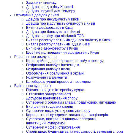
Замовити виписку
Довідка з податків у Харкові
Довідка корупції для тендеру
Отримання довідок у Києві
Довідка про несудимість у Києві
Довідка про відсутність судимості в Києві
Витяг з держреєстру в Києві
Довідка про банкрутство в Києві
Довідка з архіву при ліквідації ТОВ
Витяг з реєстру платників єдиного податку в Києві
Витяг з реєстру платників ПДВ у Києві
Виписка з держреєстру в Києві
Щорічне підтвердження відомостей у Києві
Рішення про розлучення
Що потрібно для розірвання шлюбу через суд
Розірвання шлюбу з іноземцем
Розірвання шлюбу в Києві
Оформлення розлучення в Україні
Розлучення та аліменти
Шлюборозлучний процес з іноземцем
Вирішення суперечок
Представництво інтересів у судах
Стягнення заборгованості
Досудове врегулювання спору
Суперечки з органами влади, податковою, митницею
Вирішення трудових спорів
Суперечки щодо укладеного договору
Корпоративні суперечки: захист прав акціонерів
Суперечки, пов'язані з цінними паперами
Інвестиційні суперечки
Суперечки у сфері страхування
Спори щодо будівництва та нерухомості, земельні спори