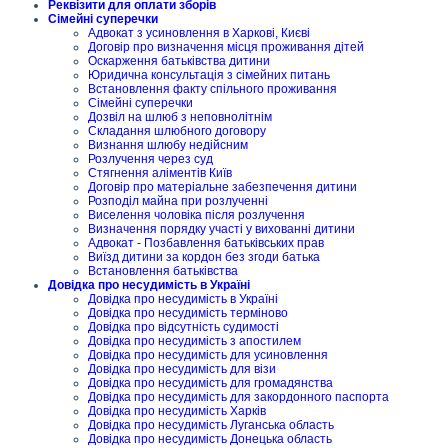
Реквізити для оплати зборів
Сімейні суперечки
Адвокат з усиновлення в Харкові, Києві
Договір про визначення місця проживання дітей
Оскарження батьківства дитини
Юридична консультація з сімейних питань
Встановлення факту спільного проживання
Сімейні суперечки
Дозвіл на шлюб з неповнолітнім
Складання шлюбного договору
Визнання шлюбу недійсним
Розлучення через суд
Стягнення аліментів Київ
Договір про матеріальне забезпечення дитини
Розподіл майна при розлученні
Виселення чоловіка після розлучення
Визначення порядку участі у вихованні дитини
Адвокат - Позбавлення батьківських прав
Виїзд дитини за кордон без згоди батька
Встановлення батьківства
Довідка про несудимість в Україні
Довідка про несудимість в Україні
Довідка про несудимість терміново
Довідка про відсутність судимості
Довідка про несудимість з апостилем
Довідка про несудимість для усиновлення
Довідка про несудимість для візи
Довідка про несудимість для громадянства
Довідка про несудимість для закордонного паспорта
Довідка про несудимість Харків
Довідка про несудимість Луганська область
Довідка про несудимість Донецька область