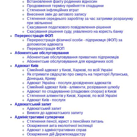
Встановлення факту родинних відносин
Продовження терміну прийняття спадщини
Стягнення інфляційних втрат
Внесення змін до актового запису
Стягнення середнього заробітку за час затримки розрахунку
при звільненні
Скасування податкового повідомлення-рішення
Скасування рішення суду, ухваленого на користь банку
Перереєстрація ФОП
Перереєстрація фізичної особи - підприємця (ФОП) за
допомогою адвоката
Перереєстрація ФОП
Абонентське обслуговування
Абонентське обслуговування приватних підприємців
Абонентське обслуговування для юридичних осіб
Адвокат Київ
Сімейний адвокат у Києві, Харкові, по всій Україні
Як отримати свідоцтво про смерть на території Луганська,
Донецька, Криму
Адвокат Україна - послуги досвідчених адвокатів
Сімейний адвокат Київ - аліменти, розірвання шлюбу
Адвокат по спадкуванню (спадкових спорах) в Києві
Стягнення аліментів у Києві, Харкові, по всій Україні
Адвокат Київ - послуги
Адвокатський запит
Адвокатський запит
Вимоги до адвокатського запиту
Адміністративні суперечки
Стягнення пенсії, юрист з пенсійних питань
Оскарження акта екологічної інспекції
Адвокат з адміністративних справ
Оскарження дій Держгеокадастру