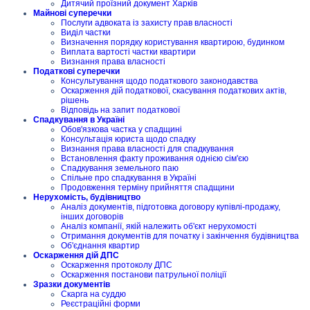
Дитячий проїзний документ Харків
Майнові суперечки
Послуги адвоката із захисту прав власності
Виділ частки
Визначення порядку користування квартирою, будинком
Виплата вартості частки квартири
Визнання права власності
Податкові суперечки
Консультування щодо податкового законодавства
Оскарження дій податкової, скасування податкових актів,
рішень
Відповідь на запит податкової
Спадкування в Україні
Обов'язкова частка у спадщині
Консультація юриста щодо спадку
Визнання права власності для спадкування
Встановлення факту проживання однією сім'єю
Спадкування земельного паю
Спільне про спадкування в Україні
Продовження терміну прийняття спадщини
Нерухомість, будівництво
Аналіз документів, підготовка договору купівлі-продажу,
інших договорів
Аналіз компанії, якій належить об'єкт нерухомості
Отримання документів для початку і закінчення будівництва
Об'єднання квартир
Оскарження дій ДПС
Оскарження протоколу ДПС
Оскарження постанови патрульної поліції
Зразки документів
Скарга на суддю
Реєстраційні форми