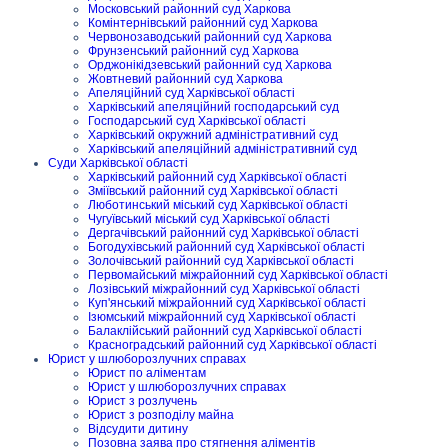
Московський районний суд Харкова
Комінтернівський районний суд Харкова
Червонозаводський районний суд Харкова
Фрунзенський районний суд Харкова
Орджонікідзевський районний суд Харкова
Жовтневий районний суд Харкова
Апеляційний суд Харківської області
Харківський апеляційний господарський суд
Господарський суд Харківської області
Харківський окружний адміністративний суд
Харківський апеляційний адміністративний суд
Суди Харківської області
Харківський районний суд Харківської області
Зміївський районний суд Харківської області
Люботинський міський суд Харківської області
Чугуївський міський суд Харківської області
Дергачівський районний суд Харківської області
Богодухівський районний суд Харківської області
Золочівський районний суд Харківської області
Первомайський міжрайонний суд Харківської області
Лозівський міжрайонний суд Харківської області
Куп'янський міжрайонний суд Харківської області
Ізюмський міжрайонний суд Харківської області
Балаклійський районний суд Харківської області
Красноградський районний суд Харківської області
Юрист у шлюборозлучних справах
Юрист по аліментам
Юрист у шлюборозлучних справах
Юрист з розлучень
Юрист з розподілу майна
Відсудити дитину
Позовна заява про стягнення аліментів