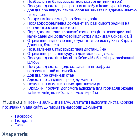
Позбавлення батьківських прав матері дитини (дітей)
Послуги адвоката з розірвання шлюбу в Івано-Франківську
Довідка про відсутність заборон на заняття підприємницькою
діяльністю
Розкриття інформації про бенефіціарів
Порядок оформлення документів у разі смерті родичів на
непідконтрольній території
Порядок стягнення грошової компенсації за невикористані
календарні дні додаткової відпустки учасникам бойових дій
Отримання, відновлення документів про освіту Київ, Харків,
Донецьк, Луганськ
Позбавлення батьківських прав дистанційно
Отримання рішення суду за допомогою адвоката
Послуги адвокатів в Києві та Київській області при розірванні
шлюбу
Послуга адвоката щодо скасування штрафу за
нерозмитнений автомобіль
Довідка про сімейний стан
Адвокат по спадщині, розділу майна
Позбавлення батьківських прав іноземця
Юридичні послуги, допомога адвоката для громадян Україні
та іноземців, які виїхали за межі України
Навігація
Новини
Залишити відгук/Запитати
Надіслати листа
Корисні
посилання
Мапа сайту
Дипломи та нагороди
Документи
Facebook
Instagram
Twitter
Хмара тегів