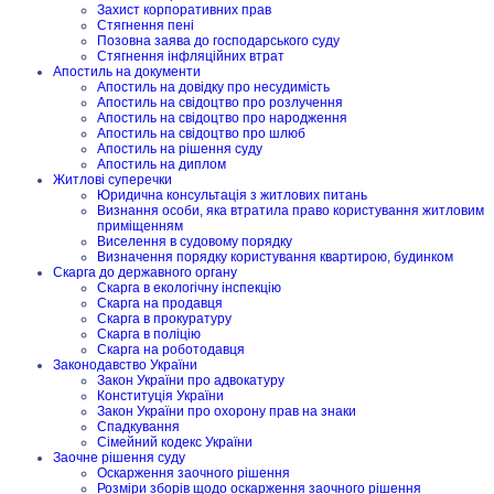
Захист корпоративних прав
Стягнення пені
Позовна заява до господарського суду
Стягнення інфляційних втрат
Апостиль на документи
Апостиль на довідку про несудимість
Апостиль на свідоцтво про розлучення
Апостиль на свідоцтво про народження
Апостиль на свідоцтво про шлюб
Апостиль на рішення суду
Апостиль на диплом
Житлові суперечки
Юридична консультація з житлових питань
Визнання особи, яка втратила право користування житловим
приміщенням
Виселення в судовому порядку
Визначення порядку користування квартирою, будинком
Скарга до державного органу
Скарга в екологічну інспекцію
Скарга на продавця
Скарга в прокуратуру
Скарга в поліцію
Скарга на роботодавця
Законодавство України
Закон України про адвокатуру
Конституція України
Закон України про охорону прав на знаки
Спадкування
Сімейний кодекс України
Заочне рішення суду
Оскарження заочного рішення
Розміри зборів щодо оскарження заочного рішення