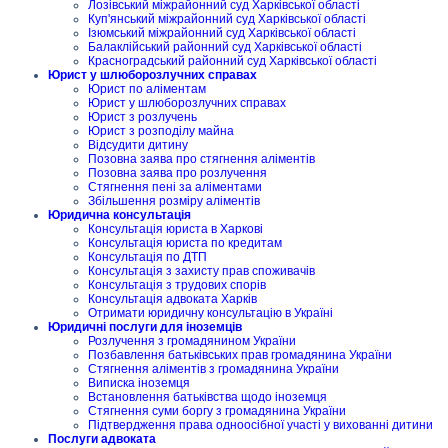
Лозівський міжрайонний суд Харківської області
Куп'янський міжрайонний суд Харківської області
Ізюмський міжрайонний суд Харківської області
Балаклійський районний суд Харківської області
Красноградський районний суд Харківської області
Юрист у шлюборозлучних справах
Юрист по аліментам
Юрист у шлюборозлучних справах
Юрист з розлучень
Юрист з розподілу майна
Відсудити дитину
Позовна заява про стягнення аліментів
Позовна заява про розлучення
Стягнення пені за аліментами
Збільшення розміру аліментів
Юридична консультація
Консультація юриста в Харкові
Консультація юриста по кредитам
Консультація по ДТП
Консультація з захисту прав споживачів
Консультація з трудових спорів
Консультація адвоката Харків
Отримати юридичну консультацію в Україні
Юридичні послуги для іноземців
Розлучення з громадянином України
Позбавлення батьківських прав громадянина України
Стягнення аліментів з громадянина України
Виписка іноземця
Встановлення батьківства щодо іноземця
Стягнення суми боргу з громадянина України
Підтвердження права одноосібної участі у вихованні дитини
Послуги адвоката