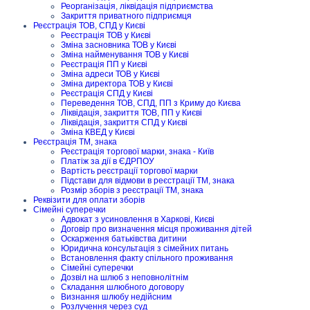
Реорганізація, ліквідація підприємства
Закриття приватного підприємця
Реєстрація ТОВ, СПД у Києві
Реєстрація ТОВ у Києві
Зміна засновника ТОВ у Києві
Зміна найменування ТОВ у Києві
Реєстрація ПП у Києві
Зміна адреси ТОВ у Києві
Зміна директора ТОВ у Києві
Реєстрація СПД у Києві
Переведення ТОВ, СПД, ПП з Криму до Києва
Ліквідація, закриття ТОВ, ПП у Києві
Ліквідація, закриття СПД у Києві
Зміна КВЕД у Києві
Реєстрація ТМ, знака
Реєстрація торгової марки, знака - Київ
Платіж за дії в ЄДРПОУ
Вартість реєстрації торгової марки
Підстави для відмови в реєстрації ТМ, знака
Розмір зборів з реєстрації ТМ, знака
Реквізити для оплати зборів
Сімейні суперечки
Адвокат з усиновлення в Харкові, Києві
Договір про визначення місця проживання дітей
Оскарження батьківства дитини
Юридична консультація з сімейних питань
Встановлення факту спільного проживання
Сімейні суперечки
Дозвіл на шлюб з неповнолітнім
Складання шлюбного договору
Визнання шлюбу недійсним
Розлучення через суд