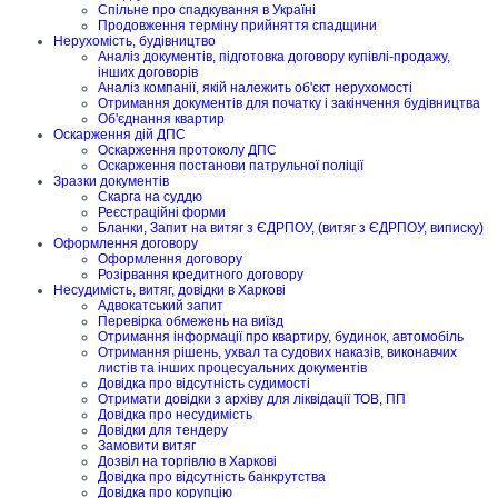
Спільне про спадкування в Україні
Продовження терміну прийняття спадщини
Нерухомість, будівництво
Аналіз документів, підготовка договору купівлі-продажу,
інших договорів
Аналіз компанії, якій належить об'єкт нерухомості
Отримання документів для початку і закінчення будівництва
Об'єднання квартир
Оскарження дій ДПС
Оскарження протоколу ДПС
Оскарження постанови патрульної поліції
Зразки документів
Скарга на суддю
Реєстраційні форми
Бланки, Запит на витяг з ЄДРПОУ, (витяг з ЄДРПОУ, виписку)
Оформлення договору
Оформлення договору
Розірвання кредитного договору
Несудимість, витяг, довідки в Харкові
Адвокатський запит
Перевірка обмежень на виїзд
Отримання інформації про квартиру, будинок, автомобіль
Отримання рішень, ухвал та судових наказів, виконавчих
листів та інших процесуальних документів
Довідка про відсутність судимості
Отримати довідки з архіву для ліквідації ТОВ, ПП
Довідка про несудимість
Довідки для тендеру
Замовити витяг
Дозвіл на торгівлю в Харкові
Довідка про відсутність банкрутства
Довідка про корупцію