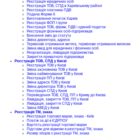
Реєстрація юридичних осіб
Реєстрація ТОВ, СПД в Харківському районі
Реєстрація платника ПДВ
Подача Форми 6
Виготовлення печаток Харків
Реєстрація ФОП I групи
Реєстрація ТОВ, фірми, ПДВ і єдиний податок
Реєстрація фізичних осіб-підприємців
Внесення змін до статуту
Зміна директора, адреси
Термінове отримання витяга, термінове отримання виписки
Зміна квед для юридичних і фізичних осіб
Реорганізація, ліквідація підприємства
Закриття приватного підприємця
Реєстрація ТОВ, СПД у Києві
Реєстрація ТОВ у Києві
Зміна засновника ТОВ у Києві
Зміна найменування ТОВ у Києві
Реєстрація ПП у Києві
Зміна адреси ТОВ у Києві
Зміна директора ТОВ у Києві
Реєстрація СПД у Києві
Переведення ТОВ, СПД, ПП з Криму до Києва
Ліквідація, закриття ТОВ, ПП у Києві
Ліквідація, закриття СПД у Києві
Зміна КВЕД у Києві
Реєстрація ТМ, знака
Реєстрація торгової марки, знака - Київ
Платіж за дії в ЄДРПОУ
Вартість реєстрації торгової марки
Підстави для відмови в реєстрації ТМ, знака
Розмір зборів з реєстрації ТМ, знака