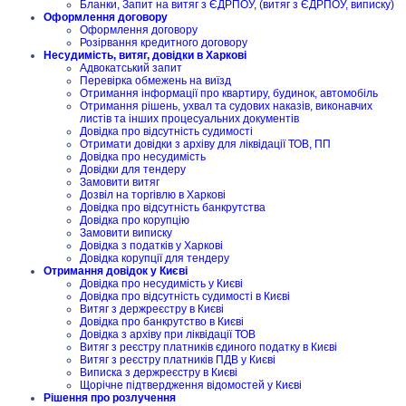
Бланки, Запит на витяг з ЄДРПОУ, (витяг з ЄДРПОУ, виписку)
Оформлення договору
Оформлення договору
Розірвання кредитного договору
Несудимість, витяг, довідки в Харкові
Адвокатський запит
Перевірка обмежень на виїзд
Отримання інформації про квартиру, будинок, автомобіль
Отримання рішень, ухвал та судових наказів, виконавчих
листів та інших процесуальних документів
Довідка про відсутність судимості
Отримати довідки з архіву для ліквідації ТОВ, ПП
Довідка про несудимість
Довідки для тендеру
Замовити витяг
Дозвіл на торгівлю в Харкові
Довідка про відсутність банкрутства
Довідка про корупцію
Замовити виписку
Довідка з податків у Харкові
Довідка корупції для тендеру
Отримання довідок у Києві
Довідка про несудимість у Києві
Довідка про відсутність судимості в Києві
Витяг з держреєстру в Києві
Довідка про банкрутство в Києві
Довідка з архіву при ліквідації ТОВ
Витяг з реєстру платників єдиного податку в Києві
Витяг з реєстру платників ПДВ у Києві
Виписка з держреєстру в Києві
Щорічне підтвердження відомостей у Києві
Рішення про розлучення