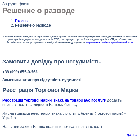
Загрузка флеш...
Решение о разводе
Головна
Решение о разводе
Адвокат Харків, Київ, Івано-Франківськ, вся Україна - юридичні послуги: розлучення, розділ майна, аліменти,
реєстрація підприємства, реєстрація ТОВ, реєстрація торгової марки, реєстрація ФОП, позбавлення
батьківських прав, розірвання шлюбу, відновлення документів,
отримання довідки про сімейний стан
Замовити довідку про несудимість
+38 (099) 655-0-566
Замовити витяг про відсутність судимості
Реєстрація Торгової Марки
Реєстрація торгової марки, знака на товари або послуги
додасть
впізнаваності і солідності Вашому бізнесу.
Якісна і швидка реєстрація знака, логотипу, бренду (торгової марки) -
Україна
Надійний захист Ваших прав інтелектуальної власності.
далі »