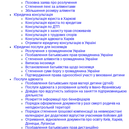
Позовна заява про розлучення
Стягнення пені за аліментами
Збільшення розміру аліментів
Юридична консультація
Консультація юриста в Харкові
Консультація юриста по кредитам
Консультація по ДТП
Консультація з захисту прав споживачів
Консультація з трудових спорів
Консультація адвоката Харків
Отримати юридичну консультацію в Україні
Юридичні послуги для іноземців
Розлучення з громадянином України
Позбавлення батьківських прав громадянина України
Стягнення аліментів з громадянина України
Виписка іноземця
Встановлення батьківства щодо іноземця
Стягнення суми боргу з громадянина України
Підтвердження права одноосібної участі у вихованні дитини
Послуги адвоката
Позбавлення батьківських прав матері дитини (дітей)
Послуги адвоката з розірвання шлюбу в Івано-Франківську
Довідка про відсутність заборон на заняття підприємницькою
діяльністю
Розкриття інформації про бенефіціарів
Порядок оформлення документів у разі смерті родичів на
непідконтрольній території
Порядок стягнення грошової компенсації за невикористані
календарні дні додаткової відпустки учасникам бойових дій
Отримання, відновлення документів про освіту Київ, Харків,
Донецьк, Луганськ
Позбавлення батьківських прав дистанційно