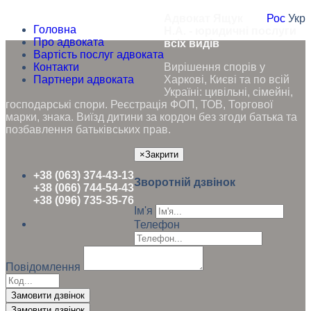
Адвокат Ящук
Рос
Укр
Головна
Н.А. - юридичні послуги
Про адвоката
всіх видів
Вартість послуг адвоката
Контакти
Вирішення спорів у
Партнери адвоката
Харкові, Києві та по всій
Україні: цивільні, сімейні,
господарські спори. Реєстрація ФОП, ТОВ, Торгової
марки, знака. Виїзд дитини за кордон без згоди батька та
позбавлення батьківських прав.
×
Закрити
+38 (063) 374-43-13
Зворотній дзвінок
+38 (066) 744-54-43
+38 (096) 735-35-76
Ім'я
Телефон
Повідомлення
Замовити дзвінок