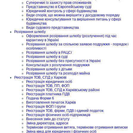
Суперечкиі із захисту прав споживачів
Представництво в Європейському суді
Юридичний контроль у сфері будівництва
Види спорів, що можна вирішити у досудовому порядку
Юридичне консультування та вирішення питань у сфері
будівництва
Види судового представництва
Розірвання шлюбу
Оформлення розірвання шлюбу (розлучення) під час
карантину в Україні
Розірвання шлюбу за спільною заявою подружжя - порядок і
особливості
Розірвання шлюбу в РАЦСі
Розірвання шлюбу в суді
Розірвання шлюбу без присутності в Україні
Консультація з розлучення подружжя
Розірвання шлюбу з дітьми
Розірвання шлюбу та розподіл майна
Реєстрація ТОВ, СПД у Харкові
Реєстрація юридичних осіб
Реєстрація ТОВ, ПП, ФОП
Реєстрація ТОВ, СПД в Харківському районі
Реєстрація платника ПДВ
Подача Форми 6
Виготовлення печаток Харків
Реєстрація ФОП I групи
Реєстрація ТОВ, фірми, ПДВ і єдиний податок
Реєстрація фізичних осіб-підприємців
Внесення змін до статуту
Зміна директора, адреси
Термінове отримання витяга, термінове отримання виписки
Зміна квед для юридичних і фізичних осіб