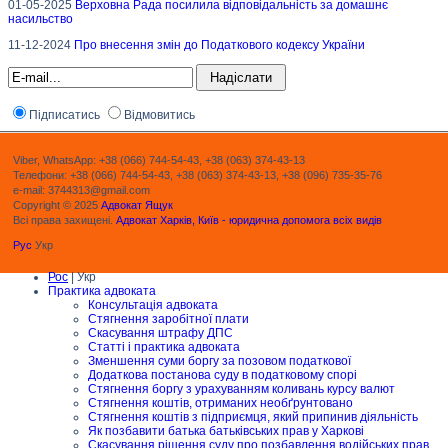
01-05-2025
Верховна Рада посилила відповідальність за домашнє
насильство
11-12-2024
Про внесення змін до Податкового кодексу України
Підписатись
Відмовитись
Viber, WhatsApp: +38 (066) 744-54-43, +38 (063) 374-43-13
Телефони: +38 (066) 744-54-43, +38 (063) 374-43-13, +38 (096) 735-35-76
e-mail: 3744313@gmail.com
Copyright © 2025
Адвокат Ящук
Всі права захищені.
Адвокат Харків, Київ - юридична допомога всіх видів
Рус
Укр
Рос
| Укр
Практика адвоката
Консультація адвоката
Стягнення заробітної плати
Скасування штрафу ДПС
Статті і практика адвоката
Зменшення суми боргу за позовом податкової
Додаткова постанова суду в податковому спорі
Стягнення боргу з урахуванням коливань курсу валют
Стягнення коштів, отриманих необґрунтовано
Стягнення коштів з підприємця, який припинив діяльність
Як позбавити батька батьківських прав у Харкові
Скасування рішення суду про позбавлення водійських прав