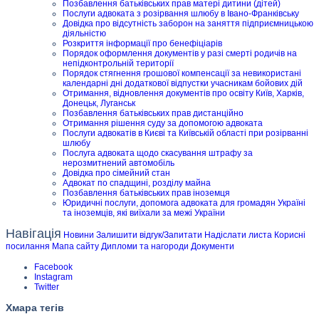
Позбавлення батьківських прав матері дитини (дітей)
Послуги адвоката з розірвання шлюбу в Івано-Франківську
Довідка про відсутність заборон на заняття підприємницькою
діяльністю
Розкриття інформації про бенефіціарів
Порядок оформлення документів у разі смерті родичів на
непідконтрольній території
Порядок стягнення грошової компенсації за невикористані
календарні дні додаткової відпустки учасникам бойових дій
Отримання, відновлення документів про освіту Київ, Харків,
Донецьк, Луганськ
Позбавлення батьківських прав дистанційно
Отримання рішення суду за допомогою адвоката
Послуги адвокатів в Києві та Київській області при розірванні
шлюбу
Послуга адвоката щодо скасування штрафу за
нерозмитнений автомобіль
Довідка про сімейний стан
Адвокат по спадщині, розділу майна
Позбавлення батьківських прав іноземця
Юридичні послуги, допомога адвоката для громадян Україні
та іноземців, які виїхали за межі України
Навігація
Новини
Залишити відгук/Запитати
Надіслати листа
Корисні
посилання
Мапа сайту
Дипломи та нагороди
Документи
Facebook
Instagram
Twitter
Хмара тегів