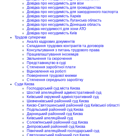
Довідка про несудимість для візи
Довідка про несудимість для громадянства
Довідка про несудимість для закордонного паспорта
Довідка про несудимість Харків
Довідка про несудимість Луганська область
Довідка про несудимість Донецька область
Довідка несудимості для зони АТО
Довідка про несудимість Київ
Трудові суперечки
Аналіз кадрових документів
Складання трудових контрактів та договорів
Консультування з питань трудового права
Працевлаштування іноземців
Звільнення та скорочення
Представництво в суді
Стягнення заробітної плати
Відновлення на роботі
Повернення трудової книжки
Стягнення середнього заробітку
Суди Києва
Господарський суд міста Києва
Шостий апеляційний адміністративний суд
Київський окружний адміністративний суд
Шевченківський районний суд Києва
Києво-Святошинський районний суд Київської області
Подільський районний суд Києва
Дарницький районний суд Києва
Київський апеляційний суд
Солом'янський районний суд Києва
Дніпровський районний суд Києва
Північний апеляційний господарський суд
Святошинський районний суд Києва