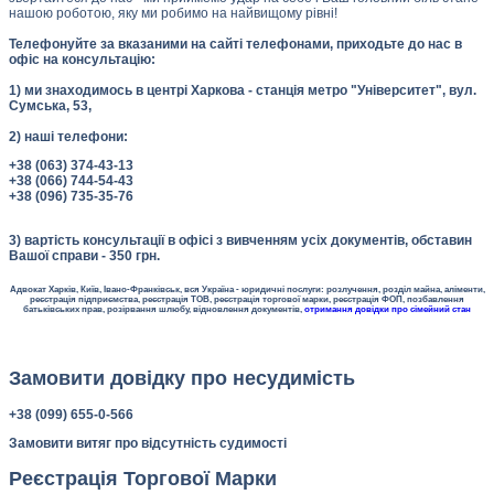
нашою роботою, яку ми робимо на найвищому рівні!
Телефонуйте за вказаними на сайті телефонами, приходьте до нас в
офіс на консультацію:
1) ми знаходимось в центрі Харкова - станція метро "Університет", вул.
Сумська, 53,
2) наші телефони:
+38 (063) 374-43-13
+38 (066) 744-54-43
+38 (096) 735-35-76
3) вартість консультації в офісі з вивченням усіх документів, обставин
Вашої справи - 350 грн.
Адвокат Харків, Київ, Івано-Франківськ, вся Україна - юридичні послуги: розлучення, розділ майна, аліменти,
реєстрація підприємства, реєстрація ТОВ, реєстрація торгової марки, реєстрація ФОП, позбавлення
батьківських прав, розірвання шлюбу, відновлення документів,
отримання довідки про сімейний стан
Замовити довідку про несудимість
+38 (099) 655-0-566
Замовити витяг про відсутність судимості
Реєстрація Торгової Марки