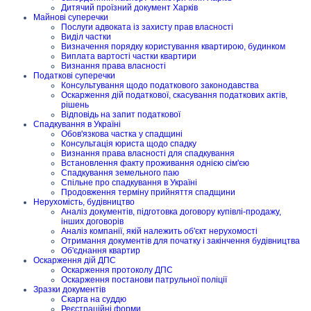
Дитячий проїзний документ Харків
Майнові суперечки
Послуги адвоката із захисту прав власності
Виділ частки
Визначення порядку користування квартирою, будинком
Виплата вартості частки квартири
Визнання права власності
Податкові суперечки
Консультування щодо податкового законодавства
Оскарження дій податкової, скасування податкових актів,
рішень
Відповідь на запит податкової
Спадкування в Україні
Обов'язкова частка у спадщині
Консультація юриста щодо спадку
Визнання права власності для спадкування
Встановлення факту проживання однією сім'єю
Спадкування земельного паю
Спільне про спадкування в Україні
Продовження терміну прийняття спадщини
Нерухомість, будівництво
Аналіз документів, підготовка договору купівлі-продажу,
інших договорів
Аналіз компанії, якій належить об'єкт нерухомості
Отримання документів для початку і закінчення будівництва
Об'єднання квартир
Оскарження дій ДПС
Оскарження протоколу ДПС
Оскарження постанови патрульної поліції
Зразки документів
Скарга на суддю
Реєстраційні форми