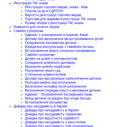
Реєстрація ТМ, знака
Реєстрація торгової марки, знака - Київ
Платіж за дії в ЄДРПОУ
Вартість реєстрації торгової марки
Підстави для відмови в реєстрації ТМ, знака
Розмір зборів з реєстрації ТМ, знака
Реквізити для оплати зборів
Сімейні суперечки
Адвокат з усиновлення в Харкові, Києві
Договір про визначення місця проживання дітей
Оскарження батьківства дитини
Юридична консультація з сімейних питань
Встановлення факту спільного проживання
Сімейні суперечки
Дозвіл на шлюб з неповнолітнім
Складання шлюбного договору
Визнання шлюбу недійсним
Розлучення через суд
Стягнення аліментів Київ
Договір про матеріальне забезпечення дитини
Розподіл майна при розлученні
Виселення чоловіка після розлучення
Визначення порядку участі у вихованні дитини
Адвокат - Позбавлення батьківських прав
Виїзд дитини за кордон без згоди батька
Встановлення батьківства
Довідка про несудимість в Україні
Довідка про несудимість в Україні
Довідка про несудимість терміново
Довідка про відсутність судимості
Довідка про несудимість з апостилем
Довідка про несудимість для усиновлення