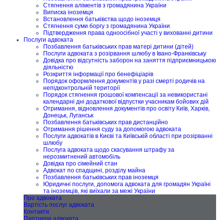
Стягнення аліментів з громадянина України
Виписка іноземця
Встановлення батьківства щодо іноземця
Стягнення суми боргу з громадянина України
Підтвердження права одноосібної участі у вихованні дитини
Послуги адвоката
Позбавлення батьківських прав матері дитини (дітей)
Послуги адвоката з розірвання шлюбу в Івано-Франківську
Довідка про відсутність заборон на заняття підприємницькою
діяльністю
Розкриття інформації про бенефіціарів
Порядок оформлення документів у разі смерті родичів на
непідконтрольній території
Порядок стягнення грошової компенсації за невикористані
календарні дні додаткової відпустки учасникам бойових дій
Отримання, відновлення документів про освіту Київ, Харків,
Донецьк, Луганськ
Позбавлення батьківських прав дистанційно
Отримання рішення суду за допомогою адвоката
Послуги адвокатів в Києві та Київській області при розірванні
шлюбу
Послуга адвоката щодо скасування штрафу за
нерозмитнений автомобіль
Довідка про сімейний стан
Адвокат по спадщині, розділу майна
Позбавлення батьківських прав іноземця
Юридичні послуги, допомога адвоката для громадян Україні
та іноземців, які виїхали за межі України
Про адвоката
Вартість послуг адвоката
Контакти
Партнери адвоката