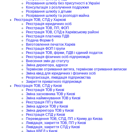
Розірвання шлюбу без присутності в Україні
Консультація з розлучення подружжя
Розірвання шлюбу з дітьми
Розірвання шлюбу та розподіл майна
Реєстрація ТОВ, СПД у Харкові
Реєстрація юридичних осіб
Реєстрація ТОВ, ПП, ФОП
Реєстрація ТОВ, СПД в Харківському районі
Реєстрація платника ПДВ
Подача Форми 6
Виготовлення печаток Харків
Реєстрація ФОП I групи
Реєстрація ТОВ, фірми, ПДВ і єдиний податок
Реєстрація фізичних осіб-підприємців
Внесення змін до статуту
Зміна директора, адреси
Термінове отримання витяга, термінове отримання виписки
Зміна квед для юридичних і фізичних осіб
Реорганізація, ліквідація підприємства
Закриття приватного підприємця
Реєстрація ТОВ, СПД у Києві
Реєстрація ТОВ у Києві
Зміна засновника ТОВ у Києві
Зміна найменування ТОВ у Києві
Реєстрація ПП у Києві
Зміна адреси ТОВ у Києві
Зміна директора ТОВ у Києві
Реєстрація СПД у Києві
Переведення ТОВ, СПД, ПП з Криму до Києва
Ліквідація, закриття ТОВ, ПП у Києві
Ліквідація, закриття СПД у Києві
Зміна КВЕД у Києві