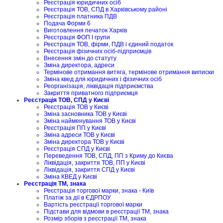
Реєстрація юридичних осіб
Реєстрація ТОВ, СПД в Харківському районі
Реєстрація платника ПДВ
Подача Форми 6
Виготовлення печаток Харків
Реєстрація ФОП I групи
Реєстрація ТОВ, фірми, ПДВ і єдиний податок
Реєстрація фізичних осіб-підприємців
Внесення змін до статуту
Зміна директора, адреси
Термінове отримання витяга, термінове отримання виписки
Зміна квед для юридичних і фізичних осіб
Реорганізація, ліквідація підприємства
Закриття приватного підприємця
Реєстрація ТОВ, СПД у Києві
Реєстрація ТОВ у Києві
Зміна засновника ТОВ у Києві
Зміна найменування ТОВ у Києві
Реєстрація ПП у Києві
Зміна адреси ТОВ у Києві
Зміна директора ТОВ у Києві
Реєстрація СПД у Києві
Переведення ТОВ, СПД, ПП з Криму до Києва
Ліквідація, закриття ТОВ, ПП у Києві
Ліквідація, закриття СПД у Києві
Зміна КВЕД у Києві
Реєстрація ТМ, знака
Реєстрація торгової марки, знака - Київ
Платіж за дії в ЄДРПОУ
Вартість реєстрації торгової марки
Підстави для відмови в реєстрації ТМ, знака
Розмір зборів з реєстрації ТМ, знака