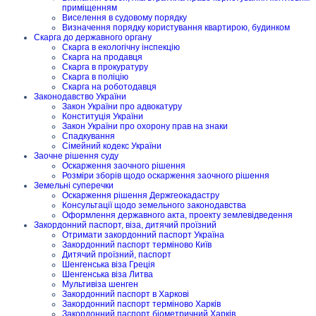
приміщенням
Виселення в судовому порядку
Визначення порядку користування квартирою, будинком
Скарга до державного органу
Скарга в екологічну інспекцію
Скарга на продавця
Скарга в прокуратуру
Скарга в поліцію
Скарга на роботодавця
Законодавство України
Закон України про адвокатуру
Конституція України
Закон України про охорону прав на знаки
Спадкування
Сімейний кодекс України
Заочне рішення суду
Оскарження заочного рішення
Розміри зборів щодо оскарження заочного рішення
Земельні суперечки
Оскарження рішення Держгеокадастру
Консультації щодо земельного законодавства
Оформлення державного акта, проекту землевідведення
Закордонний паспорт, віза, дитячий проїзний
Отримати закордонний паспорт Україна
Закордонний паспорт терміново Київ
Дитячий проїзний, паспорт
Шенгенська віза Греція
Шенгенська віза Литва
Мультивіза шенген
Закордонний паспорт в Харкові
Закордонний паспорт терміново Харків
Закордонний паспорт біометричний Харків