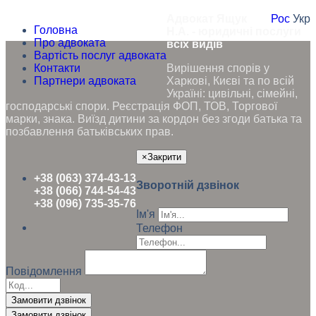
Адвокат Ящук
Рос
Укр
Головна
Н.А. - юридичні послуги
Про адвоката
всіх видів
Вартість послуг адвоката
Контакти
Вирішення спорів у
Партнери адвоката
Харкові, Києві та по всій
Україні: цивільні, сімейні,
господарські спори. Реєстрація ФОП, ТОВ, Торгової
марки, знака. Виїзд дитини за кордон без згоди батька та
позбавлення батьківських прав.
×
Закрити
+38 (063) 374-43-13
Зворотній дзвінок
+38 (066) 744-54-43
+38 (096) 735-35-76
Ім'я
Телефон
Повідомлення
Замовити дзвінок