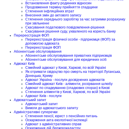
Встановлення факту родинних відносин
Продовження терміну прийняття спадщини
Стягнення інфляційних втрат
Внесення змін до актового запису
Стягнення середнього заробітку за час затримки розрахунку
при звільненні
Скасування податкового повідомлення-рішення
Скасування рішення суду, ухваленого на користь банку
Перереєстрація ФОП
Перереєстрація фізичної особи - підприємця (ФОП) за
допомогою адвоката
Перереєстрація ФОП
Абонентське обслуговування
Абонентське обслуговування приватних підприємців
Абонентське обслуговування для юридичних осіб
Адвокат Київ
Сімейний адвокат у Києві, Харкові, по всій Україні
Як отримати свідоцтво про смерть на території Луганська,
Донецька, Криму
Адвокат Україна - послуги досвідчених адвокатів
Сімейний адвокат Київ - аліменти, розірвання шлюбу
Адвокат по спадкуванню (спадкових спорах) в Києві
Стягнення аліментів у Києві, Харкові, по всій Україні
Адвокат Київ - послуги
Адвокатський запит
Адвокатський запит
Вимоги до адвокатського запиту
Адміністративні суперечки
Стягнення пенсії, юрист з пенсійних питань
Оскарження акта екологічної інспекції
Адвокат з адміністративних справ
Оскарження дій Держгеокадастру