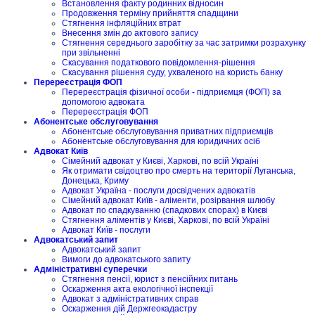
Встановлення факту родинних відносин
Продовження терміну прийняття спадщини
Стягнення інфляційних втрат
Внесення змін до актового запису
Стягнення середнього заробітку за час затримки розрахунку
при звільненні
Скасування податкового повідомлення-рішення
Скасування рішення суду, ухваленого на користь банку
Перереєстрація ФОП
Перереєстрація фізичної особи - підприємця (ФОП) за
допомогою адвоката
Перереєстрація ФОП
Абонентське обслуговування
Абонентське обслуговування приватних підприємців
Абонентське обслуговування для юридичних осіб
Адвокат Київ
Сімейний адвокат у Києві, Харкові, по всій Україні
Як отримати свідоцтво про смерть на території Луганська,
Донецька, Криму
Адвокат Україна - послуги досвідчених адвокатів
Сімейний адвокат Київ - аліменти, розірвання шлюбу
Адвокат по спадкуванню (спадкових спорах) в Києві
Стягнення аліментів у Києві, Харкові, по всій Україні
Адвокат Київ - послуги
Адвокатський запит
Адвокатський запит
Вимоги до адвокатського запиту
Адміністративні суперечки
Стягнення пенсії, юрист з пенсійних питань
Оскарження акта екологічної інспекції
Адвокат з адміністративних справ
Оскарження дій Держгеокадастру