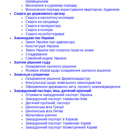
приміщенням
Виселення в судовому порядку
Визначення порядку користування квартирою, будинком
Скарга до державного органу
Скарга в екологічну інспекцію
Скарга на продавця
Скарга в прокуратуру
Скарга в поліцію
Скарга на роботодавця
Законодавство України
Закон України про адвокатуру
Конституція України
Закон України про охорону прав на знаки
Спадкування
Сімейний кодекс України
Заочне рішення суду
Оскарження заочного рішення
Розміри зборів щодо оскарження заочного рішення
Земельні суперечки
Оскарження рішення Держгеокадастру
Консультації щодо земельного законодавства
Оформлення державного акта, проекту землевідведення
Закордонний паспорт, віза, дитячий проїзний
Отримати закордонний паспорт Україна
Закордонний паспорт терміново Київ
Дитячий проїзний, паспорт
Шенгенська віза Греція
Шенгенська віза Литва
Мультивіза шенген
Закордонний паспорт в Харкові
Закордонний паспорт терміново Харків
Закордонний паспорт біометричний Харків