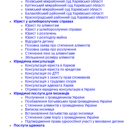
Лозівський міжрайонний суд Харківської області
Куп'янський міжрайонний суд Харківської області
Ізюмський міжрайонний суд Харківської області
Балаклійський районний суд Харківської області
Красноградський районний суд Харківської області
Юрист у шлюборозлучних справах
Юрист по аліментам
Юрист у шлюборозлучних справах
Юрист з розлучень
Юрист з розподілу майна
Відсудити дитину
Позовна заява про стягнення аліментів
Позовна заява про розлучення
Стягнення пені за аліментами
Збільшення розміру аліментів
Юридична консультація
Консультація юриста в Харкові
Консультація юриста по кредитам
Консультація по ДТП
Консультація з захисту прав споживачів
Консультація з трудових спорів
Консультація адвоката Харків
Отримати юридичну консультацію в Україні
Юридичні послуги для іноземців
Розлучення з громадянином України
Позбавлення батьківських прав громадянина України
Стягнення аліментів з громадянина України
Виписка іноземця
Встановлення батьківства щодо іноземця
Стягнення суми боргу з громадянина України
Підтвердження права одноосібної участі у вихованні дитини
Послуги адвоката