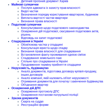
Дитячий проїзний документ Харків
Майнові суперечки
Послуги адвоката із захисту прав власності
Виділ частки
Визначення порядку користування квартирою, будинком
Виплата вартості частки квартири
Визнання права власності
Податкові суперечки
Консультування щодо податкового законодавства
Оскарження дій податкової, скасування податкових актів,
рішень
Відповідь на запит податкової
Спадкування в Україні
Обов'язкова частка у спадщині
Консультація юриста щодо спадку
Визнання права власності для спадкування
Встановлення факту проживання однією сім'єю
Спадкування земельного паю
Спільне про спадкування в Україні
Продовження терміну прийняття спадщини
Нерухомість, будівництво
Аналіз документів, підготовка договору купівлі-продажу,
інших договорів
Аналіз компанії, якій належить об'єкт нерухомості
Отримання документів для початку і закінчення будівництва
Об'єднання квартир
Оскарження дій ДПС
Оскарження протоколу ДПС
Оскарження постанови патрульної поліції
Зразки документів
Скарга на суддю
Реєстраційні форми