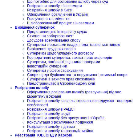
Що потрібно для розірвання шлюбу через суд
Розірвання шлюбу з іноземцем
Розірвання шлюбу в Києві
Оформлення розлучення в Україні
Розлучення та аліменти
Шлюборозлучний процес з іноземцем
Вирішення суперечок
Представництво інтересів у судах
Стягнення заборгованості
Досудове врегулювання спору
Суперечки з органами влади, податковою, митницею
Вирішення трудових спорів
Суперечки щодо укладеного договору
Корпоративні суперечки: захист прав акціонерів
Суперечки, пов'язані з цінними паперами
Інвестиційні суперечки
Суперечки у сфері страхування
Спори щодо будівництва та нерухомості, земельні спори
Суперечкиі із захисту прав споживачів
Представництво в Європейському суді
Розірвання шлюбу
Оформлення розірвання шлюбу (розлучення) під час
карантину в Україні
Розірвання шлюбу за спільною заявою подружжя - порядок і
особливості
Розірвання шлюбу в РАЦСі
Розірвання шлюбу в суді
Розірвання шлюбу без присутності в Україні
Консультація з розлучення подружжя
Розірвання шлюбу з дітьми
Розірвання шлюбу та розподіл майна
Реєстрація ТОВ, СПД у Харкові