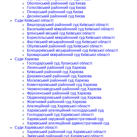
Оболонський районний суд Києва
Голосіївський районний суд Києва
Печерський районний суд Києва
Деснянський районний суд Києва
Суди Київської області
Вишгородський районний суд Київської області
Васильківський міжрайонний суд Київської області
Ірпінський міський суд Київської області
Бориспільський міжрайонний суд Київської області
Фастівський міськрайонний суд Київської області
Обухівський районний суд Київської області
Білоцерківський міськрайонний суд Київської області
Броварський міжрайонний суд Київської області
Суди Харкова
Господарський суд Луганської області
Ленінський районний суд Харкова
Київський районний суд Харкова
Дзержинський районний суд Харкова
Московський районний суд Харкова
Комінтернівський районний суд Харкова
Червонозаводський районний суд Харкова
Фрунзенський районний суд Харкова
Орджонікідзевський районний суд Харкова
Жовтневий районний суд Харкова
Апеляційний суд Харківської області
Харківський апеляційний господарський суд
Господарський суд Харківської області
Харківський окружний адміністративний суд
Харківський апеляційний адміністративний суд
Суди Харківської області
Харківський районний суд Харківської області
Зміївський районний суд Харківської області