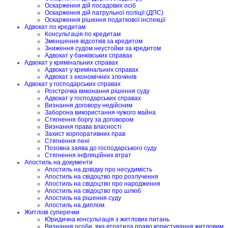
Оскарження дій посадових осіб
Оскарження дій патрульної поліції (ДПС)
Оскарження рішення податкової інспекції
Адвокат по кредитам
Консультація по кредитам
Зменшення відсотків за кредитом
Зниження судом неустойки за кредитом
Адвокат у банківських справах
Адвокат у кримінальних справах
Адвокат у кримінальних справах
Адвокат з економічних злочинів
Адвокат у господарських справах
Розстрочка виконання рішення суду
Адвокат у господарських справах
Визнання договору недійсним
Заборона використання чужого майна
Стягнення боргу за договором
Визнання права власності
Захист корпоративних прав
Стягнення пені
Позовна заява до господарського суду
Стягнення інфляційних втрат
Апостиль на документи
Апостиль на довідку про несудимість
Апостиль на свідоцтво про розлучення
Апостиль на свідоцтво про народження
Апостиль на свідоцтво про шлюб
Апостиль на рішення суду
Апостиль на диплом
Житлові суперечки
Юридична консультація з житлових питань
Визнання особи, яка втратила право користування житловим