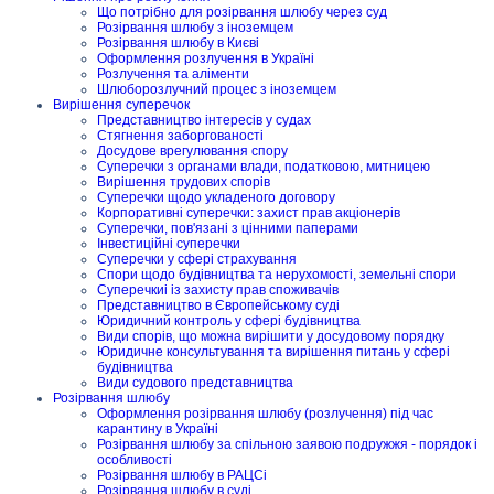
Що потрібно для розірвання шлюбу через суд
Розірвання шлюбу з іноземцем
Розірвання шлюбу в Києві
Оформлення розлучення в Україні
Розлучення та аліменти
Шлюборозлучний процес з іноземцем
Вирішення суперечок
Представництво інтересів у судах
Стягнення заборгованості
Досудове врегулювання спору
Суперечки з органами влади, податковою, митницею
Вирішення трудових спорів
Суперечки щодо укладеного договору
Корпоративні суперечки: захист прав акціонерів
Суперечки, пов'язані з цінними паперами
Інвестиційні суперечки
Суперечки у сфері страхування
Спори щодо будівництва та нерухомості, земельні спори
Суперечкиі із захисту прав споживачів
Представництво в Європейському суді
Юридичний контроль у сфері будівництва
Види спорів, що можна вирішити у досудовому порядку
Юридичне консультування та вирішення питань у сфері
будівництва
Види судового представництва
Розірвання шлюбу
Оформлення розірвання шлюбу (розлучення) під час
карантину в Україні
Розірвання шлюбу за спільною заявою подружжя - порядок і
особливості
Розірвання шлюбу в РАЦСі
Розірвання шлюбу в суді