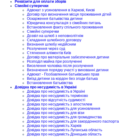
Реквізити для оплати зборів
Сімейні суперечки
Адвокат з усиновлення в Харкові, Києві
Договір про визначення місця проживання дітей
Оскарження батьківства дитини
Юридична консультація з сімейних питань
Встановлення факту спільного проживання
Сімейні суперечки
Дозвіл на шлюб з неповнолітнім
Складання шлюбного договору
Визнання шлюбу недійсним
Розлучення через суд
Стягнення аліментів Київ
Договір про матеріальне забезпечення дитини
Розподіл майна при розлученні
Виселення чоловіка після розлучення
Визначення порядку участі у вихованні дитини
Адвокат - Позбавлення батьківських прав
Виїзд дитини за кордон без згоди батька
Встановлення батьківства
Довідка про несудимість в Україні
Довідка про несудимість в Україні
Довідка про несудимість терміново
Довідка про відсутність судимості
Довідка про несудимість з апостилем
Довідка про несудимість для усиновлення
Довідка про несудимість для візи
Довідка про несудимість для громадянства
Довідка про несудимість для закордонного паспорта
Довідка про несудимість Харків
Довідка про несудимість Луганська область
Довідка про несудимість Донецька область