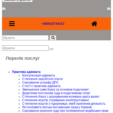
+380633744313
Перелік послуг
Практика адвоката
Консультація адвоката
Стягнення заробітної плати
Скасування штрафу ДПС
Статті і практика адвоката
Зменшення суми боргу за позовом податкової
Додаткова постанова суду в податковому спорі
Стягнення боргу з урахуванням коливань курсу валют
Стягнення коштів, отриманих необґрунтовано
Стягнення коштів з підприємця, який припинив діяльність
Як позбавити батька батьківських прав у Харкові
Скасування рішення суду про позбавлення водійських прав