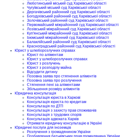
Люботинський міський суд Харківської області
Чугуївський міський суд Харківської області
Дергачівський районний суд Харківської області
Богодухівський районний суд Харківської області
Золочівський районний суд Харківської області
Первомайський міжрайонний суд Харківської області
Лозівський міжрайонний суд Харківської області
Куп'янський міжрайонний суд Харківської області
Ізюмський міжрайонний суд Харківської області
Балаклійський районний суд Харківської області
Красноградський районний суд Харківської області
Юрист у шлюборозлучних справах
Юрист по аліментам
Юрист у шлюборозлучних справах
Юрист з розлучень
Юрист з розподілу майна
Відсудити дитину
Позовна заява про стягнення аліментів
Позовна заява про розлучення
Стягнення пені за аліментами
Збільшення розміру аліментів
Юридична консультація
Консультація юриста в Харкові
Консультація юриста по кредитам
Консультація по ДТП
Консультація з захисту прав споживачів
Консультація з трудових спорів
Консультація адвоката Харків
Отримати юридичну консультацію в Україні
Юридичні послуги для іноземців
Розлучення з громадянином України
Позбавлення батьківських прав громадянина України