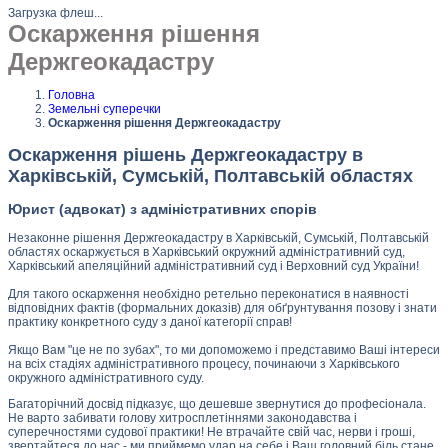
Загрузка флеш...
Оскарження рішення
Держгеокадастру
Головна
Земельні суперечки
Оскарження рішення Держгеокадастру
Оскарження рішень Держгеокадастру в
Харківській, Сумській, Полтавській областях
Юрист (адвокат) з адміністративних спорів
Незаконне рішення Держгеокадастру в Харківській, Сумській, Полтавській
областях оскаржується в Харківський окружний адміністративний суд,
Харківський апеляційний адміністративний суд і Верховний суд України!
Для такого оскарження необхідно ретельно переконатися в наявності
відповідних фактів (формальних доказів) для обґрунтування позову і знати
практику конкретного суду з даної категорії справ!
Якщо Вам "це не по зубах", то ми допоможемо і представимо Ваші інтереси
на всіх стадіях адміністративного процесу, починаючи з Харківського
окружного адміністративного суду.
Багаторічний досвід підказує, що дешевше звернутися до професіонала.
Не варто забивати голову хитросплетіннями законодавства і
суперечностями судової практики! Не втрачайте свій час, нерви і гроші,
звертайтеся до нас - ми приймемо удар на себе і Ваш головний біль стане