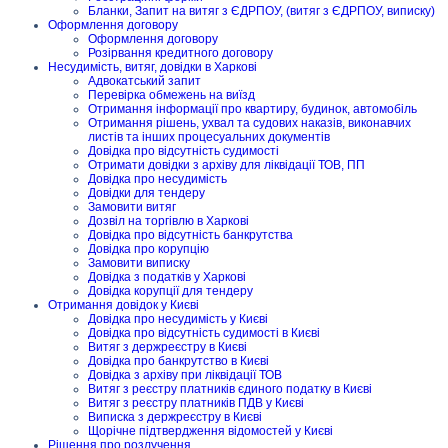
Бланки, Запит на витяг з ЄДРПОУ, (витяг з ЄДРПОУ, виписку)
Оформлення договору
Оформлення договору
Розірвання кредитного договору
Несудимість, витяг, довідки в Харкові
Адвокатський запит
Перевірка обмежень на виїзд
Отримання інформації про квартиру, будинок, автомобіль
Отримання рішень, ухвал та судових наказів, виконавчих
листів та інших процесуальних документів
Довідка про відсутність судимості
Отримати довідки з архіву для ліквідації ТОВ, ПП
Довідка про несудимість
Довідки для тендеру
Замовити витяг
Дозвіл на торгівлю в Харкові
Довідка про відсутність банкрутства
Довідка про корупцію
Замовити виписку
Довідка з податків у Харкові
Довідка корупції для тендеру
Отримання довідок у Києві
Довідка про несудимість у Києві
Довідка про відсутність судимості в Києві
Витяг з держреєстру в Києві
Довідка про банкрутство в Києві
Довідка з архіву при ліквідації ТОВ
Витяг з реєстру платників єдиного податку в Києві
Витяг з реєстру платників ПДВ у Києві
Виписка з держреєстру в Києві
Щорічне підтвердження відомостей у Києві
Рішення про розлучення