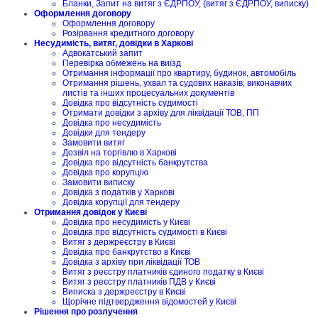
Бланки, Запит на витяг з ЄДРПОУ, (витяг з ЄДРПОУ, виписку)
Оформлення договору
Оформлення договору
Розірвання кредитного договору
Несудимість, витяг, довідки в Харкові
Адвокатський запит
Перевірка обмежень на виїзд
Отримання інформації про квартиру, будинок, автомобіль
Отримання рішень, ухвал та судових наказів, виконавчих
листів та інших процесуальних документів
Довідка про відсутність судимості
Отримати довідки з архіву для ліквідації ТОВ, ПП
Довідка про несудимість
Довідки для тендеру
Замовити витяг
Дозвіл на торгівлю в Харкові
Довідка про відсутність банкрутства
Довідка про корупцію
Замовити виписку
Довідка з податків у Харкові
Довідка корупції для тендеру
Отримання довідок у Києві
Довідка про несудимість у Києві
Довідка про відсутність судимості в Києві
Витяг з держреєстру в Києві
Довідка про банкрутство в Києві
Довідка з архіву при ліквідації ТОВ
Витяг з реєстру платників єдиного податку в Києві
Витяг з реєстру платників ПДВ у Києві
Виписка з держреєстру в Києві
Щорічне підтвердження відомостей у Києві
Рішення про розлучення